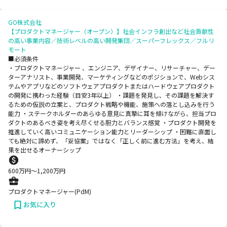
GO株式会社
【プロダクトマネージャー（オープン）】社会インフラ創出など社会貢献性
の高い事業内容／技術レベルの高い開発集団／スーパーフレックス／フルリ
モート
■必須条件
・プロダクトマネージャー 、エンジニア、デザイナー、リサーチャー、デー
ターアナリスト、事業開発、マーケティングなどのポジションで、Webシス
テムやアプリなどのソフトウェアプロダクトまたはハードウェアプロダクト
の開発に携わった経験（目安3年以上） ・課題を発見し、その課題を解決す
るための仮説の立案と、プロダクト戦略や機能、施策への落とし込みを行う
能力 ・ステークホルダーのあらゆる意見に真摯に耳を傾けながら、担当プロ
ダクトのあるべき姿を考え尽くせる胆力とバランス感覚 ・プロダクト開発を
推進していく高いコミュニケーション能力とリーダーシップ ・困難に直面し
ても絶対に諦めず、「妥協案」ではなく「正しく前に進む方法」を考え、結
果を出せるオーナーシップ
600
万円〜
1,200
万円
プロダクトマネージャー(PdM)
お気に入り