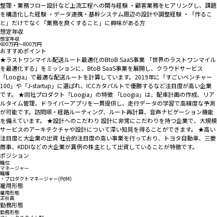
整理・業務フロー設計など上流工程への関与経験 ・顧客業務をヒアリングし、課題
を構造化した経験 ・データ連携・基幹システム周辺の設計や調整経験 ・「作るこ
と」だけでなく「業務を良くすること」に興味がある方
想定年収
想定年収
600万円〜800万円
おすすめポイント
★ラストワンマイル配送ルート最適化のBtoB SaaS事業 「世界のラストワンマイル
を最適化する」をミッションに、BtoB SaaS事業を展開し、クラウドサービス
「Loogia」で最適な配送ルートを計算しています。2019年に「すごいベンチャー
100」や「J-startup」に選ばれ、ICCカタパルトで優勝するなど注目度が高い企業
です。 ★同社プロダクト「Loogia」の特徴 「Loogia」は、配車計画の作成、リア
ルタイム管理、ドライバーアプリを一貫提供し、走行データの学習で高精度な予測
が可能です。訪問順・経路ルーティング、ルート再計算、音声ナビゲーション機能
を備えています。 ★設計へのこだわり 設計に非常にこだわりを持つ企業で、大規模
サービスのアーキテクチャや設計について深い知見を得ることができます。 ★高い
注目度と大企業の出資 社会的注目度の高い事業を行っており、トヨタ自動車、三菱
商事、KDDIなどの大企業が異例の株主として出資していることが特徴です。
ポジション
職位
マネージャー
職種
・プロダクトマネージャー(PdM)
雇用形態
雇用形態
正社員
勤務形態
勤務形態