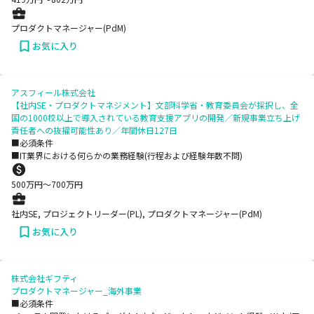
プロダクトマネージャー(PdM)
お気に入り
アスフィール株式会社
【社内SE・プロダクトマネジメント】文部科学省・教育委員会が採択し、全
国の1000校以上で導入されている教育支援アプリの開発／新規事業立ち上げ
責任者への抜擢可能性あり／年間休日127日
■必須条件
■IT業界における何らかの業務経験(行程および経験年数不問)
500
万円〜
700
万円
社内SE, プロジェクトリーダー(PL), プロダクトマネージャー(PdM)
お気に入り
株式会社ギフティ
プロダクトマネージャー_海外事業
■必須条件