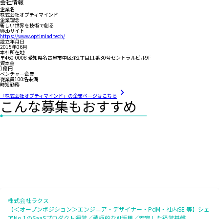
会社情報
企業名
株式会社オプティマインド
企業理念
新しい世界を技術で創る
Webサイト
https://www.optimind.tech/
設立年月日
2015年06月
本社所在地
〒460-0008 愛知県名古屋市中区栄2丁目11番30号セントラルビル9F
資本金
1億円
ベンチャー企業
従業員100名未満
時短勤務
「株式会社オプティマインド」の企業ページはこちら
こんな募集もおすすめ
株式会社ラクス
【＜オープンポジション＞エンジニア・デザイナー・PdM・社内SE 等】シェ
アNo.1のSaaSプロダクト運営／積極的なAI活用／安定した経営基盤