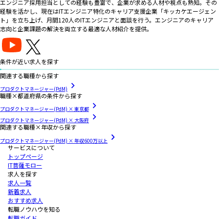
エンジニア採用担当としての経験も豊富で、企業が求める人材や視点も熟知。その
経験を活かし、現在はITエンジニア特化のキャリア支援企業「キッカケエージェン
ト」を立ち上げ、月間120人のITエンジニアと面談を行う。エンジニアのキャリア
志向と企業課題の解決を両立する最適な人材紹介を提供。
条件が近い求人を探す
関連する職種から探す
プロダクトマネージャー(PdM)
職種×都道府県の条件から探す
プロダクトマネージャー(PdM) × 東京都
プロダクトマネージャー(PdM) × 大阪府
関連する職種×年収から探す
プロダクトマネージャー(PdM) × 年収600万以上
サービスについて
トップページ
IT菩薩モロー
求人を探す
求人一覧
新着求人
おすすめ求人
転職ノウハウを知る
転職ガイド