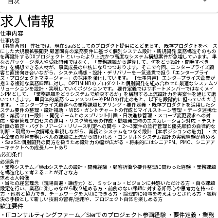
目次
求人情報
仕事内容
仕事内容
【募集背景】 弊社では、現在SaaSとしてのプロダクト提供にとどまらず、 既存プロダクトをベース
にした大規模拡張開発 顧客固有の業務要件に基づく個別システム設計・新規開発 業務構造そのもの
を再設計するDXプロジェクト といったより上流かつ高度なシステム構想案件が急増しています。 単
なるパッケージ導入や受託開発ではなく、「業務課題から逆算して、何をどう設計・開発すべき
か」を構想できる人材が、事業成長の中核になりつつあります。 そこで今回、エンタープライズ顧
客と直接向き合いながら、システム構想・設計・デリバリーを一気通貫で担う「エンタープライ
ズ・プロジェクトマネージャー」の採用を強化しています。 【仕事内容】 エンタープライズ企業が
抱える複雑な業務課題に対し、OPTIMINDのプロダクトと個別開発を組み合わせた最適なシステムソ
リューションを設計・実現していくポジションです。 要件定義ではサポートメンバーではなくメイ
ンPMとして、「業務課題をどうシステムで解決するか」を構想する上流設計力を実案件を通じて磨
いていきます。 ■具体的業務 シニアメンバーやPMOの伴走のもと、以下を段階的に担っていただき
ます。 ・エンタープライズ顧客への業務課題ヒアリング・要件定義 ・既存プロダクトを活用したシ
ステム要件の整理・設計補助 ・WBS・ガントチャートの作成とマイルストーン管理 ・データ連携仕
様・業務フロー設計 ・開発チームとのスプリント計画・日次進捗管理 ・スコープ変更要求への対
応・変更管理プロセスの運用 ・リスク管理表の作成・問題発生時のエスカレーション対応 ・テスト
計画の策定・バグトリアージ・リリース判定への関与 ・2〜3案件の並行管理と優先順位の自律的な
判断 ・現場の一次情報を重視しながら、業務とシステムをつなぐ設計 【本ポジションの魅力】 ・大
手企業の基幹業務レベルの課題に上流から関われる ・コンサル×システム設計の実戦経験が積める
・SaaSと個別開発の両方を扱うため設計力の幅が広がる ・将来的にはシニアPM、PMO、シニアア
ーキテクトへの成長ルートあり
必須条件
必須条件
・業務システム／Webシステムの設計・開発経験 ・顧客折衝や要件整理に関わった経験 ・業務課題
を構造化して考えることが好きな方
求める人物像
・当社の経営理念〈現場百遍・謙虚力〉と、ミッション・ビジョンに共感いただける方 ・自ら課題
設定を行い、業務に楽しみながら取り組める方 ・前例のない課題に対する好奇心や思考力を持った
方 ・他者と協力でき、チームワークを大切にできる方 ・論理的に物事を考えようとされる方 ・題解
決の手段として新しい技術の習得/活用や、プロジェクト自体を楽しめる方
歓迎要件
・ITコンサルティングファーム／SIerでのプロジェクト参画経験 ・要件定義・業務