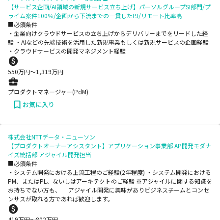
【サービス企画/AI領域の新規サービス立ち上げ】パーソルグループSI部門/プ
ライム案件100％/企画から下流までの一貫したPJ/リモート比率高
■必須条件
・企業向けクラウドサービスの立ち上げからデリバリーまでをリードした経
験 ・AIなどの先端技術を活用した新規事業もしくは新規サービスの企画経験
・クラウドサービスの開発マネジメント経験
550
万円〜
1,319
万円
プロダクトマネージャー(PdM)
お気に入り
株式会社NTTデータ・ニューソン
【プロダクトオーナーアシスタント】アプリケーション事業部 AP開発モダナ
イズ統括部 アジャイル開発担当
■必須条件
・システム開発における上流工程のご経験(2年程度) ・システム開発における
PM、またはPL、ないしはアーキテクトのご経験 ※アジャイルに関する知識を
お持ちでない方も、 アジャイル開発に興味がありビジネスチームとコンセ
ンサスが取れる方であれば歓迎します。
419
万円〜
802
万円