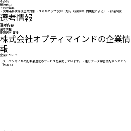
その他
服装自由
その他補足
・愛知県移住支援企業対象 ・スキルアップ予算10万円（金額は社内規程による） ・部活制度
選考情報
選考内容
選考情報
書類選考,面接
株式会社オプティマインドの企業情
報
企業について
ラストワンマイルの配車最適化のサービスを展開しています。 ・走行データ学習型配車システム
「Loogia」