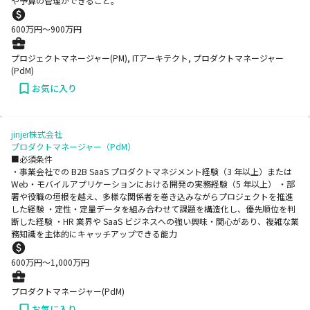
や予算の管理ができること。
600
万円〜
900
万円
プロジェクトマネージャー(PM), ITアーキテクト, プロダクトマネージャー
(PdM)
お気に入り
jinjer株式会社
プロダクトマネージャー（PdM）
■必須条件
・事業会社での B2B SaaS プロダクトマネジメント経験（3 年以上）または
Web・モバイルアプリケーションにおける開発の実務経験（5 年以上） ・部
署や役職の垣根を越え、多様な関係者を巻き込みながらプロジェクトを推進
した経験 ・定性・定量データを組み合わせて課題を構造化し、優先順位を判
断した経験 ・HR 業界や SaaS ビジネスへの強い興味・関心があり、複雑な業
務知識を主体的にキャッチアップできる能力
600
万円〜
1,000
万円
プロダクトマネージャー(PdM)
お気に入り