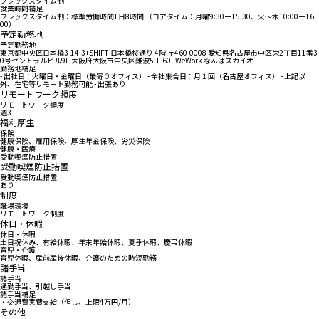
フレックスタイム制
就業時間補足
フレックスタイム制：標準労働時間1日8時間 （コアタイム：月曜9:30ー15:30、火〜木10:00ー16:
00）
予定勤務地
予定勤務地
東京都中央区日本橋3-14-3+SHIFT 日本橋桜通り 4階 〒460-0008 愛知県名古屋市中区栄2丁目11番3
0号セントラルビル9F 大阪府大阪市中央区難波5-1-60FWeWork なんばスカイオ
勤務地補足
- 出社日：火曜日・金曜日（最寄りオフィス） - 全社集合日：月１回（名古屋オフィス） - 上記以
外、在宅等リモート勤務可能 - 出張あり
リモートワーク頻度
リモートワーク頻度
週3
福利厚生
保険
健康保険、雇用保険、厚生年金保険、労災保険
健康・医療
受動喫煙防止措置
受動喫煙防止措置
受動喫煙防止措置
あり
制度
職場環境
リモートワーク制度
休日・休暇
休日・休暇
土日祝休み、有給休暇、年末年始休暇、夏季休暇、慶弔休暇
育児・介護
育児休暇、産前産後休暇、介護のための時短勤務
諸手当
諸手当
通勤手当、引越し手当
諸手当補足
・交通費実費支給（但し、上限4万円/月）
その他