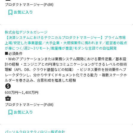
プロダクトマネージャー(PdM)
お気に入り
株式会社デジタルガレージ
【決済システムにおけるテクニカルプロダクトマネージャー】プライム市場
上場/安定した事業基盤／大手企業・大規模案件に携われます／経営者の視点
が身につく/週2～3リモート/裁量権が豊富/モダンな言語での自社開発
■必須条件
・Webアプリケーションまたは業務システム開発における要件定義／基本設
計の経験 ・エンジニアとの円滑なコミュニケーションができるレベルの技術
理解（API、DB、クラウド基盤などの知識） ・ビジネス要件を技術要件へブ
レークダウンし、分かりやすくドキュメント化できる能力 ・複数ステークホ
ルダーを巻き込み、合意形成を推進した経験
600
万円〜
1,400
万円
プロダクトマネージャー(PdM)
お気に入り
パーソルクロステクノロジー株式会社