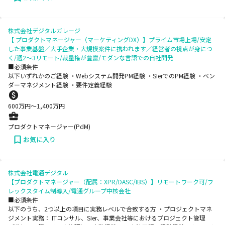
株式会社デジタルガレージ
【 プロダクトマネージャー（マーケティングDX）】プライム市場上場/安定
した事業基盤／大手企業・大規模案件に携われます／経営者の視点が身につ
く/週2～3リモート/裁量権が豊富/モダンな言語での自社開発
■必須条件
以下いずれかのご経験 ・Webシステム開発PM経験 ・SIerでのPM経験 ・ベン
ダーマネジメント経験 ・要件定義経験
600
万円〜
1,400
万円
プロダクトマネージャー(PdM)
お気に入り
株式会社電通デジタル
【プロダクトマネージャー（配属：XPR/DASC/IBS）】リモートワーク可/フ
レックスタイム制導入/電通グループ中核会社
■必須条件
以下のうち、2つ以上の項目に実務レベルで合致する方 ・プロジェクトマネ
ジメント実務： ITコンサル、SIer、事業会社等におけるプロジェクト管理