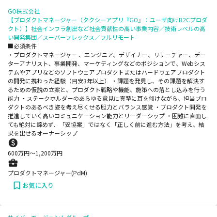
GO株式会社
【プロダクトマネージャー（タクシーアプリ『GO』：ユーザ向けB2Cプロダ
クト）】社会インフラ創出など社会貢献性の高い事業内容／技術レベルの高
い開発集団／スーパーフレックス／フルリモート
■必須条件
・プロダクトマネージャー 、エンジニア、デザイナー、リサーチャー、デー
ターアナリスト、事業開発、マーケティングなどのポジションで、Webシス
テムやアプリなどのソフトウェアプロダクトまたはハードウェアプロダクト
の開発に携わった経験（目安3年以上） ・課題を発見し、その課題を解決す
るための仮説の立案と、プロダクト戦略や機能、施策への落とし込みを行う
能力 ・ステークホルダーのあらゆる意見に真摯に耳を傾けながら、担当プロ
ダクトのあるべき姿を考え尽くせる胆力とバランス感覚 ・プロダクト開発を
推進していく高いコミュニケーション能力とリーダーシップ ・困難に直面し
ても絶対に諦めず、「妥協案」ではなく「正しく前に進む方法」を考え、結
果を出せるオーナーシップ
600
万円〜
1,200
万円
プロダクトマネージャー(PdM)
お気に入り