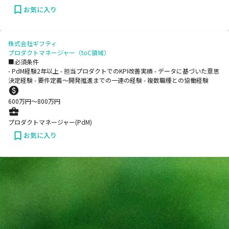
お気に入り
株式会社ギフティ
プロダクトマネージャー（toC領域）
■必須条件
- PdM経験2年以上 - 担当プロダクトでのKPI改善実績 - データに基づいた意思
決定経験 - 要件定義〜開発推進までの一連の経験 - 複数職種との協働経験
600
万円〜
800
万円
プロダクトマネージャー(PdM)
お気に入り