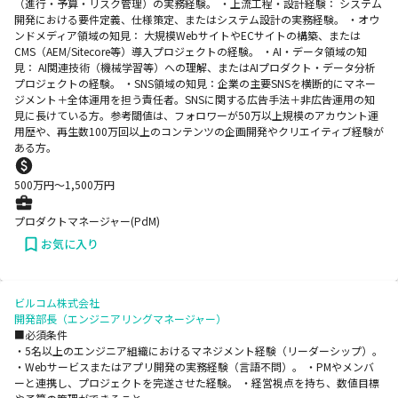
（進行・予算・リスク管理）の実務経験。 ・上流工程・設計経験： システム
開発における要件定義、仕様策定、またはシステム設計の実務経験。 ・オウ
ンドメディア領域の知見： 大規模WebサイトやECサイトの構築、または
CMS（AEM/Sitecore等）導入プロジェクトの経験。 ・AI・データ領域の知
見： AI関連技術（機械学習等）への理解、またはAIプロダクト・データ分析
プロジェクトの経験。 ・SNS領域の知見：企業の主要SNSを横断的にマネー
ジメント＋全体運用を担う責任者。SNSに関する広告手法＋非広告運用の知
見に長けている方。参考閾値は、フォロワーが50万以上規模のアカウント運
用歴や、再生数100万回以上のコンテンツの企画開発やクリエイティブ経験が
ある方。
500
万円〜
1,500
万円
プロダクトマネージャー(PdM)
お気に入り
ビルコム株式会社
開発部長（エンジニアリングマネージャー）
■必須条件
・5名以上のエンジニア組織におけるマネジメント経験（リーダーシップ）。
・Webサービスまたはアプリ開発の実務経験（言語不問）。 ・PMやメンバ
ーと連携し、プロジェクトを完遂させた経験。 ・経営視点を持ち、数値目標