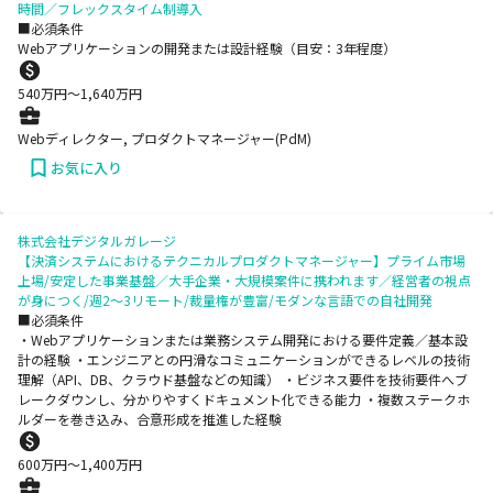
時間／フレックスタイム制導入
■必須条件
Webアプリケーションの開発または設計経験（目安：3年程度）
540
万円〜
1,640
万円
Webディレクター, プロダクトマネージャー(PdM)
お気に入り
株式会社デジタルガレージ
【決済システムにおけるテクニカルプロダクトマネージャー】プライム市場
上場/安定した事業基盤／大手企業・大規模案件に携われます／経営者の視点
が身につく/週2～3リモート/裁量権が豊富/モダンな言語での自社開発
■必須条件
・Webアプリケーションまたは業務システム開発における要件定義／基本設
計の経験 ・エンジニアとの円滑なコミュニケーションができるレベルの技術
理解（API、DB、クラウド基盤などの知識） ・ビジネス要件を技術要件へブ
レークダウンし、分かりやすくドキュメント化できる能力 ・複数ステークホ
ルダーを巻き込み、合意形成を推進した経験
600
万円〜
1,400
万円