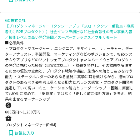
GO株式会社
【プロダクトマネージャー（タクシーアプリ『GO』：タクシー乗務員・事業
者向けB2Bプロダクト）】社会インフラ創出など社会貢献性の高い事業内容
／技術レベルの高い開発集団／スーパーフレックス／フルリモート
■必須条件
・プロダクトマネージャー 、エンジニア、デザイナー、リサーチャー、デー
ターアナリスト、事業開発、マーケティングなどのポジションで、Webシス
テムやアプリなどのソフトウェアプロダクトまたはハードウェアプロダクト
の開発に携わった経験（目安3年以上） ・課題を発見し、その課題を解決す
るための仮説の立案と、プロダクト戦略や機能、施策への落とし込みを行う
能力 ・ステークホルダーのあらゆる意見に真摯に耳を傾けながら、担当プロ
ダクトのあるべき姿を考え尽くせる胆力とバランス感覚 ・プロダクト開発を
推進していく高いコミュニケーション能力とリーダーシップ ・困難に直面し
ても絶対に諦めず、「妥協案」ではなく「正しく前に進む方法」を考え、結
果を出せるオーナーシップ
600
万円〜
1,200
万円
プロダクトマネージャー(PdM)
お気に入り