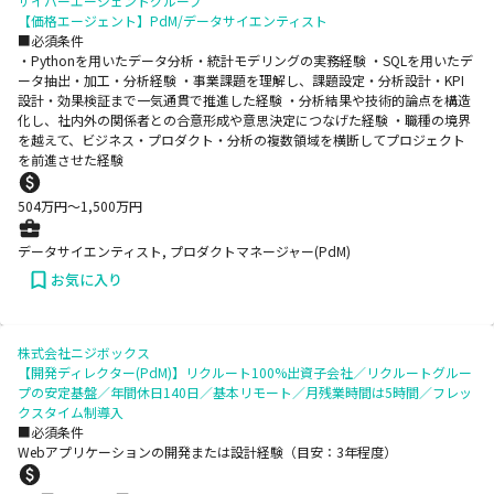
サイバーエージェントグループ
【価格エージェント】PdM/データサイエンティスト
■必須条件
・Pythonを用いたデータ分析・統計モデリングの実務経験 ・SQLを用いたデ
ータ抽出・加工・分析経験 ・事業課題を理解し、課題設定・分析設計・KPI
設計・効果検証まで一気通貫で推進した経験 ・分析結果や技術的論点を構造
化し、社内外の関係者との合意形成や意思決定につなげた経験 ・職種の境界
を越えて、ビジネス・プロダクト・分析の複数領域を横断してプロジェクト
を前進させた経験
504
万円〜
1,500
万円
データサイエンティスト, プロダクトマネージャー(PdM)
お気に入り
株式会社ニジボックス
【開発ディレクター(PdM)】リクルート100%出資子会社／リクルートグルー
プの安定基盤／年間休日140日／基本リモート／月残業時間は5時間／フレッ
クスタイム制導入
■必須条件
Webアプリケーションの開発または設計経験（目安：3年程度）