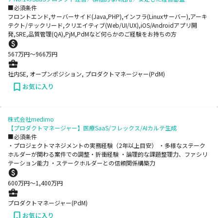
■必須条件
フロントエンド,サーバーサイド(Java,PHP),インフラ(Linuxサーバー),アーキ
テクト/テックリード,クリエイティブ(Web/UI/UX),iOS/Androidアプリ開
発,SRE,品質管理(QA),PjM,PdMなど何らかのご経験をお持ちの方
567
万円〜
966
万円
社内SE, オープンポジション, プロダクトマネージャー(PdM)
お気に入り
株式会社medimo
【プロダクトマネージャー】医療SaaS/フレックス/AIカルテ生成
■必須条件
・プロジェクトマネジメントの実務経験（2年以上目安） ・多様なステーク
ホルダーが関わる案件での調整・折衝経験 ・論理的な課題整理力、ファシリ
テーション能力 ・ステークホルダーとの信頼関係構築力
600
万円〜
1,400
万円
プロダクトマネージャー(PdM)
お気に入り