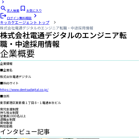
求人検索
お気に入り
ログイン
無料相談
キッカケエージェント
トップ
株式会社電通デジタルのエンジニア転職・中途採用情報
株式会社電通デジタル
のエンジニア転
職・中途採用情報
企業概要
企業情報
■企業名
株式会社電通デジタル
■Webサイト
https://www.dentsudigital.co.jp/
■住所
東京都港区東新橋１丁目８−１電通本社ビル
育児支援制度
持ち株会制度
従業員1000名以上
退職金制度
育休取得
時短勤務
インタビュー記事