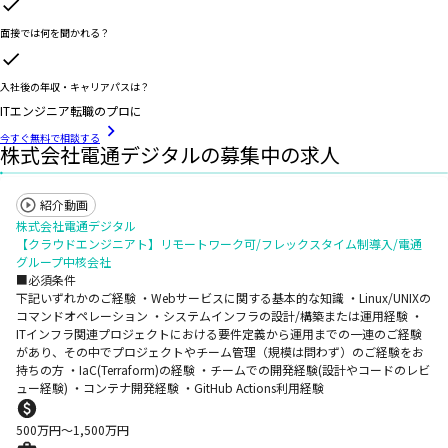
面接では何を聞かれる？
入社後の年収・キャリアパスは？
ITエンジニア転職のプロに
今すぐ無料で相談する
株式会社電通デジタルの募集中の求人
紹介動画
株式会社電通デジタル
【クラウドエンジニアト】リモートワーク可/フレックスタイム制導入/電通
グループ中核会社
■必須条件
下記いずれかのご経験 ・Webサービスに関する基本的な知識 ・Linux/UNIXの
コマンドオペレーション ・システムインフラの設計/構築または運用経験 ・
ITインフラ関連プロジェクトにおける要件定義から運用までの一連のご経験
があり、その中でプロジェクトやチーム管理（規模は問わず）のご経験をお
持ちの方 ・IaC(Terraform)の経験 ・チームでの開発経験(設計やコードのレビ
ュー経験) ・コンテナ開発経験 ・GitHub Actions利用経験
500
万円〜
1,500
万円