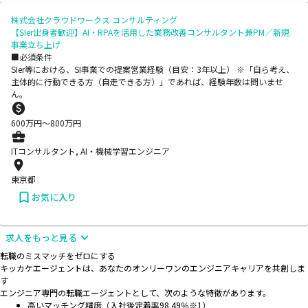
株式会社クラウドワークス コンサルティング
【SIer出身者歓迎】AI・RPAを活用した業務改善コンサルタント兼PM／新規
事業立ち上げ
■必須条件
SIer等における、SI事業での提案営業経験（目安：3年以上） ※「自ら考え、
主体的に行動できる方（自走できる方）」であれば、経験年数は問いませ
ん。
600
万円〜
800
万円
ITコンサルタント, AI・機械学習エンジニア
東京都
お気に入り
求人をもっと見る
転職のミスマッチをゼロにする
キッカケエージェントは、あなたのオンリーワンのエンジニアキャリアを共創しま
す
エンジニア専門の転職エージェントとして、次のような特徴があります。
高いマッチング精度（入社後定着率98.49％※1）