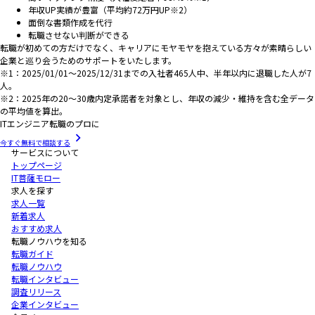
年収UP実績が豊富（平均約72万円UP※2）
面倒な書類作成を代行
転職させない判断ができる
転職が初めての方だけでなく、キャリアにモヤモヤを抱えている方々が素晴らしい
企業と巡り会うためのサポートをいたします。
※1：2025/01/01～2025/12/31までの入社者465人中、半年以内に退職した人が7
人。
※2：2025年の20～30歳内定承諾者を対象とし、年収の減少・維持を含む全データ
の平均値を算出。
ITエンジニア転職のプロに
今すぐ無料で相談する
サービスについて
トップページ
IT菩薩モロー
求人を探す
求人一覧
新着求人
おすすめ求人
転職ノウハウを知る
転職ガイド
転職ノウハウ
転職インタビュー
調査リリース
企業インタビュー