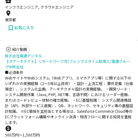
インフラエンジニア, クラウドエンジニア
東京都
お気に入り
紹介動画
株式会社電通デジタル
【 ITアーキテクト】リモートワーク可/フレックスタイム制導入/電通グルー
プ中核会社
■必須条件
WebサイトやWebシステム（Webアプリ、スマホアプリ等）に関する以下の
いずれかの実務経験（2〜5年以上目安） ・設計・上流工程： 要件定義（仕様
策定）、システム化企画、アーキテクチャ設計の実務経験。 ・開発リード：
システム開発作業（Java, PHP, .NET等、言語不問）におけるリーダー経験、
またはコードレビュー体制の確立経験。 ・EC/基盤知識： システム間連携設
計（API、外部サービス連携）、DB、ネットワーク、セキュリティ等の基盤設
計知識。 ※EC領域を主担当とする場合は、Salesforce Commerce Cloud等の
ECプラットフォーム構築やオンライン決済・物流フローに関する知見を重視
します。
500
万円〜
1,500
万円