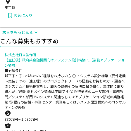
東京都
お気に入り
求人をもっと見る
こんな募集もおすすめ
株式会社日立製作所
【主任級】政府系金融機関向け／システム設計構築PL（業務アプリケーショ
ン領域）
■必須条件
以下①～③いづれかのご経験をお持ちの方 ① ・システム設計構築（要件定義
～実装までの一連工程）のプロジェクトリードの経験をお持ちの方 ・顧客へ
のシステム／技術提案をし、顧客の課題その解決に粘り強く、主体的に取り
組んだご経験 ※ドメイン知識は不問です ② 銀行業界のユーザ部門／事務部
門／システム部門でのシステム関連もしくはアプリケーション領域の業務経
験 ③ 銀行の店舗・事務センター業務もしくはシステム設計構築へのコンサル
ティング経験
830
万円〜
1,080
万円