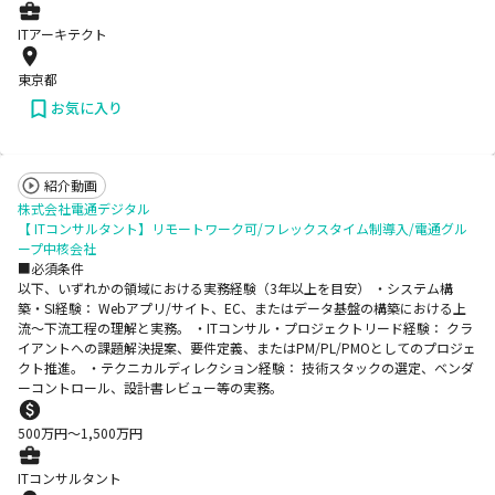
ITアーキテクト
東京都
お気に入り
紹介動画
株式会社電通デジタル
【 ITコンサルタント】リモートワーク可/フレックスタイム制導入/電通グル
ープ中核会社
■必須条件
以下、いずれかの領域における実務経験（3年以上を目安） ・システム構
築・SI経験： Webアプリ/サイト、EC、またはデータ基盤の構築における上
流〜下流工程の理解と実務。 ・ITコンサル・プロジェクトリード経験： クラ
イアントへの課題解決提案、要件定義、またはPM/PL/PMOとしてのプロジェ
クト推進。 ・テクニカルディレクション経験： 技術スタックの選定、ベンダ
ーコントロール、設計書レビュー等の実務。
500
万円〜
1,500
万円
ITコンサルタント