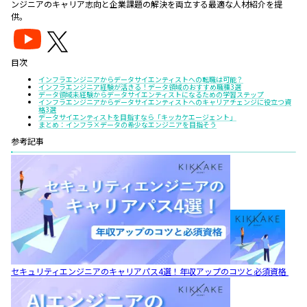
ンジニアのキャリア志向と企業課題の解決を両立する最適な人材紹介を提
供。
目次
インフラエンジニアからデータサイエンティストへの転職は可能？
インフラエンジニア経験が活きる！データ領域のおすすめ職種3選
データ領域未経験からデータサイエンティストになるための学習ステップ
インフラエンジニアからデータサイエンティストへのキャリアチェンジに役立つ資
格3選
データサイエンティストを目指すなら「キッカケエージェント」
まとめ：インフラ×データの希少なエンジニアを目指そう
参考記事
セキュリティエンジニアのキャリアパス4選！年収アップのコツと必須資格