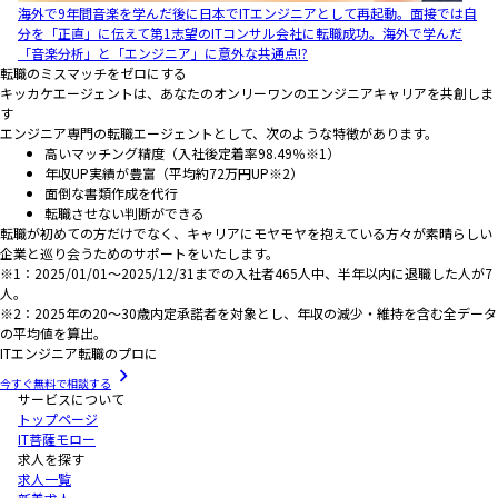
海外で9年間音楽を学んだ後に日本でITエンジニアとして再起動。面接では自
分を「正直」に伝えて第1志望のITコンサル会社に転職成功。海外で学んだ
「音楽分析」と「エンジニア」に意外な共通点!?
転職のミスマッチをゼロにする
キッカケエージェントは、あなたのオンリーワンのエンジニアキャリアを共創しま
す
エンジニア専門の転職エージェントとして、次のような特徴があります。
高いマッチング精度（入社後定着率98.49％※1）
年収UP実績が豊富（平均約72万円UP※2）
面倒な書類作成を代行
転職させない判断ができる
転職が初めての方だけでなく、キャリアにモヤモヤを抱えている方々が素晴らしい
企業と巡り会うためのサポートをいたします。
※1：2025/01/01～2025/12/31までの入社者465人中、半年以内に退職した人が7
人。
※2：2025年の20～30歳内定承諾者を対象とし、年収の減少・維持を含む全データ
の平均値を算出。
ITエンジニア転職のプロに
今すぐ無料で相談する
サービスについて
トップページ
IT菩薩モロー
求人を探す
求人一覧