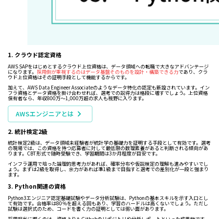
1. クラウド認定資格
AWS SAPをはじめとするクラウド上位資格は、データ領域への転職で大きなアドバンテージ
になります。
採用側が重視するのはデータ基盤そのものを設計・構築できる力
であり、クラ
ウド上位資格はその証明手段として機能するからです。
加えて、AWS Data Engineer Associateのようなデータ特化の認定も新設されています。イン
フラ資格とデータ資格を掛け合わせれば、選考での説得力は格段に増すでしょう。上位資格
保有者なら、年収800万〜1,000万超の求人も視野に入ります。
AWSエンジニアとは
2. 統計検定2級
統計検定2級は、データ領域未経験者が統計学の基礎力を証明する手段として有効です。選考
の現場では、この資格を持つ応募者に対して最低限の数理素養があると判断される傾向があ
ります。CBT形式で随時受験でき、学習期間は3か月程度が目安です。
インフラ運用で培った論理的思考力があれば、確率分布や仮説検定の理解も進みやすいでし
ょう。まずは2級を取得し、余力があれば準1級まで目指すと選考での差別化が一段と強まり
ます。
3. Python関連の資格
Python3エンジニア認定基礎試験やデータ分析試験は、Pythonの基本スキルを示す入口とし
て有効です。合格率は80％を超える回もあり、学習のハードルは高くないでしょう。ただし
試験は選択式のため、コードを書く力の証明としては弱い面があります。
採用担当に響くのは、資格よりもGithubのリポジトリや分析レポートといった成果物です。