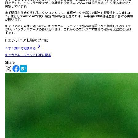
囲を見ても、インフラ出身でデータ基盤を扱えるエンジニアは採用市場で引く手あまただと
実感しています。
まず明日から始められるアクションとして、業務データをSQLで集計する習慣をつけましょ
う。並行してAWS SAPや統計検定2級の学習を進めれば、半年後には職務経歴書に書ける実績
が揃います。
キャリアの方向性に迷ったら、キッカケエージェントで強みの言語化から相談してみてくだ
さい。インフラ×データの掛け合わせは、これからのエンジニア市場で確かな武器になるは
ずです。
ITエンジニア転職のプロに
今すぐ無料で相談する
キッカケエージェントTOPに戻る
Share: