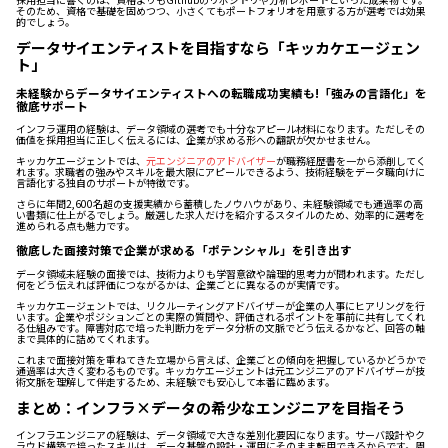
そのため、資格で基礎を固めつつ、小さくてもポートフォリオを用意する方が選考では効果
的でしょう。
データサイエンティストを目指すなら「キッカケエージェン
ト」
未経験からデータサイエンティストへの転職成功実績も!「強みの言語化」を
徹底サポート
インフラ運用の経験は、データ領域の選考でも十分なアピール材料になります。ただしその
価値を採用担当に正しく伝えるには、企業が求める形への翻訳が欠かせません。
キッカケエージェントでは、
元エンジニアのアドバイザー
が職務経歴書を一から添削してく
れます。求職者の強みやスキルを最大限にアピールできるよう、技術経験をデータ職向けに
言語化する独自のサポートが特徴です。
さらに年間2,600名超の支援実績から蓄積したノウハウがあり、未経験領域でも通過率の高
い書類に仕上がるでしょう。厳選した求人だけを紹介するスタイルのため、効率的に選考を
進められる点も魅力です。
徹底した面接対策で企業が求める「ポテンシャル」を引き出す
データ領域未経験の面接では、技術力よりも学習意欲や論理的思考力が問われます。ただし
何をどう伝えれば評価につながるかは、企業ごとに異なるのが実情です。
キッカケエージェントでは、リクルーティングアドバイザーが企業の人事にヒアリングを行
います。企業やポジションごとの実際の質問や、評価されるポイントを事前に共有してくれ
る仕組みです。障害対応で培った判断力をデータ分析の文脈でどう伝えるかなど、回答の軸
まで具体的に詰めてくれます。
これまで面接対策を重ねてきた立場から言えば、企業ごとの傾向を把握しているかどうかで
通過率は大きく変わるものです。キッカケエージェントは元エンジニアのアドバイザーが技
術文脈を理解して伴走するため、未経験でも安心して本番に臨めます。
まとめ：インフラ×データの希少なエンジニアを目指そう
インフラエンジニアの経験は、データ領域で大きな差別化要因になります。サーバ設計やク
ラウド構築で培ったスキルは、データ基盤の設計・運用にそのまま転用できるからです。周