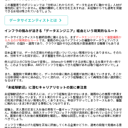
この基盤寄りのポジションでは「分析はこれからだが、データを止めずに動かせる」人材が
慢性的に足りていません。経験の棚卸しと見せ方を工夫すれば、未経験からでも選考を突破
できる余地は残されているでしょう。
データサイエンティストとは
インフラの強みが活きる「データエンジニア」経由という現実的なルート
データサイエンティストを最終目標に据えるなら、まず
データエンジニアとして基盤構築か
ら入るのが現実的なルート
です。業務の中心はパイプラインの構築やデータウェアハウス
（DWH）の設計・運用であり、クラウド設計やSQLの知見が直接通用する職種でもありま
す。
日本企業では、データの正規化や統合が追いついていない現場が少なくありません。そのた
め、分析モデルを回す前に、まず基盤を作れる人材が求められています。
例えばS3上のCSVをGlueで変換し、Athenaから参照できる状態に整える仕事がその一例で
す。このような仕事は、AWSでインフラを組んできた経験があれば取り組みやすいでしょ
う。
また、基盤側で実績を積むと、データの中身に触れる場面が自然に増えていきます。そこか
ら分析領域へ徐々に染み出していく流れは、インフラ経験者にとって再現性の高い選択肢に
なるはずです。
「未経験歓迎」に潜むキャリアリセットの罠に要注意
未経験歓迎のデータ系求人には、インフラ経験を活かせないまま、雑務中心の業務で停滞す
るリスクが潜んでいます。テスト実行やドキュメント整理ばかりで、クラウド設計やDB運用
の知見が評価されない現場も珍しくありません。年収が下がってしまうケースもあり、基盤
に触れないまま1年が過ぎる事態にもつながります。
経験上、求人票の文言と入社後の実態で一番ギャップが出やすいのがこの領域かもしれませ
ん。見極めの目安は、技術スタックやプロジェクト内容が具体的に書かれているかどうかで
す。面接の場で入社後の業務範囲を確認し、曖昧な回答しか返ってこなければ慎重に判断す
べきでしょう。
インフラで積み上げた経験を正当に評価してくれる企業かどうか、選考の段階で見極める意
識が大切です。