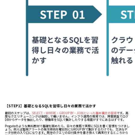
【STEP1】基礎となるSQLを習得し日々の業務で活かす
最初のステップは、
SELECT・WHERE・GROUP BY・JOINといった基本構文の習得
です。高
度なクエリチューニングは後回しで構いません。インフラ運用の現場では、障害調査でログ
DBからデータを抽出したり、稼働率をSQLで集計したりする場面がすでにあるはずです。
Progateのような無料教材で基礎を固めたら、日々の業務で実際にSQLを書く習慣をつけまし
ょう。例えば監視アラートの発生傾向を曜日別にGROUP BYで集計するだけでも、立派なデ
ータ分析の入り口になります。既存のクエリの日付条件を書き換えて再実行するところから