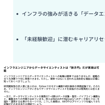
インフラエンジニアからデータサイエンティストは「狭き門」だが実現は可
能
インフラエンジニアからデータサイエンティストへの転職は簡単ではありませんが、戦略の
立て方次第で十分に実現できます。ただし、簡単ではないと言われる具体的な理由は正確に
知っておくべきでしょう。
研究開発型の求人票に並ぶのは、Pythonでのモデル構築や統計解析の実務経験です。そのた
め、インフラエンジニアがいきなりデータサイエンティストを目指すのは現実的とは言えま
せん。
一方で、データサイエンティストの業務の7～8割はデータ収集・整形・パイプライン構築な
ど、基盤まわりの作業が占めています。例えばRedshiftやBigQueryへのデータ投入フローを
設計・運用する仕事がその一つです。こうした業務は、AWSやGCPでインフラを組んできた
経験がそのまま活きる領域でしょう。