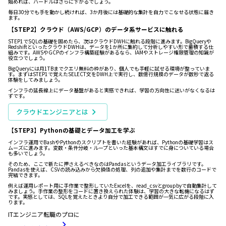
始めれば、ハードルはさらに下がるでしょう。
毎日30分でも手を動かし続ければ、3か月後には基礎的な集計を自力でこなせる状態に届き
ます。
【STEP2】クラウド（AWS/GCP）のデータ系サービスに触れる
STEP1でSQLの基礎を固めたら、次はクラウドDWHに触れる段階に進みます。BigQueryや
RedshiftといったクラウドDWHは、データを1か所に集約して分析しやすい形で蓄積する仕
組みです。AWSやGCPのインフラ構築経験があるなら、IAMやストレージ権限管理の知識が
役立つでしょう。
BigQueryには月1TBまでクエリ無料の枠があり、個人でも手軽に試せる環境が整っていま
す。まずはSTEP1で覚えたSELECT文をDWH上で実行し、数億行規模のデータが数秒で返る
体験をしてみましょう。
インフラの延長線上にデータ基盤があると実感できれば、学習の方向性に迷いがなくなるは
ずです。
クラウドエンジニアとは
【STEP3】Pythonの基礎とデータ加工を学ぶ
インフラ運用でBashやPythonのスクリプトを書いた経験があれば、Pythonの基礎学習はス
ムーズに進みます。変数・条件分岐・ループといった基本構文はすでに身についている場合
も多いでしょう。
そのため、ここで新たに押さえるべきなのはPandasというデータ加工ライブラリです。
Pandasを使えば、CSVの読み込みから欠損値の処理、列の追加や集計までを数行のコードで
完結できます。
例えば運用レポート用に手作業で整形していたExcelを、read_csvとgroupbyで自動集計して
みましょう。手作業の整形をコードに置き換えられた体験は、学習の大きな転機になるはず
です。実感としては、SQLを覚えたときより自分で加工できる範囲が一気に広がる段階に入
ります。
ITエンジニア転職のプロに