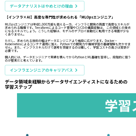
データアナリストはやめとけの理由
【インフラ×AI】高度な専門性が求められる「MLOpsエンジニア」
MLOpsエンジニアは年収1,000万超も狙える一方、インフラと開発の両面で高度なスキルが
求められる職種です。Terraformによるコード管理やCI/CDの構築経験は、 この領域との接点
になるスキルでしょう。こうした経験は、モデルのデプロイ自動化に転用できる場面が少な
くありません。
ただし、求められる技術の幅はデータエンジニアより格段に広がります。Docker・
Kubernetesによるコンテナ運用に加え、Pythonでの開発力や機械学習の基礎理解も欠かせま
せん。また、インフラスキルだけで選考を突破するのは難しく、学習コストの高さは覚悟が
必要です。
個人的には、データエンジニアで実績を積んでからPythonとML基礎を習得し、段階的に狙う
のが堅実だと考えています。
インフラエンジニアのキャリアパス
データ領域未経験からデータサイエンティストになるための
学習ステップ