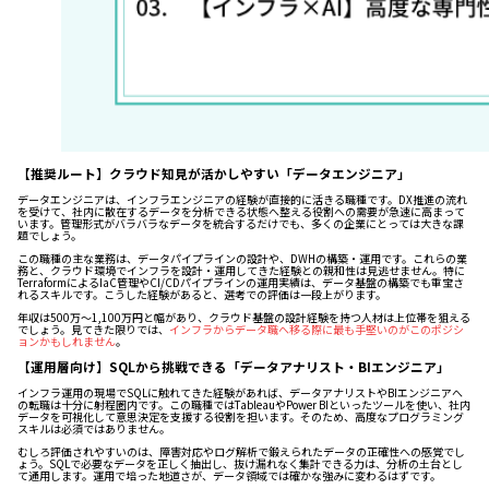
【推奨ルート】クラウド知見が活かしやすい「データエンジニア」
データエンジニアは、インフラエンジニアの経験が直接的に活きる職種です。DX推進の流れ
を受けて、社内に散在するデータを分析できる状態へ整える役割への需要が急速に高まって
います。管理形式がバラバラなデータを統合するだけでも、多くの企業にとっては大きな課
題でしょう。
この職種の主な業務は、データパイプラインの設計や、DWHの構築・運用です。これらの業
務と、クラウド環境でインフラを設計・運用してきた経験との親和性は見逃せません。特に
TerraformによるIaC管理やCI/CDパイプラインの運用実績は、データ基盤の構築でも重宝さ
れるスキルです。こうした経験があると、選考での評価は一段上がります。
年収は500万〜1,100万円と幅があり、クラウド基盤の設計経験を持つ人材は上位帯を狙える
でしょう。見てきた限りでは、
インフラからデータ職へ移る際に最も手堅いのがこのポジシ
ョンかもしれません
。
【運用層向け】SQLから挑戦できる「データアナリスト・BIエンジニア」
インフラ運用の現場でSQLに触れてきた経験があれば、データアナリストやBIエンジニアへ
の転職は十分に射程圏内です。この職種ではTableauやPower BIといったツールを使い、社内
データを可視化して意思決定を支援する役割を担います。そのため、高度なプログラミング
スキルは必須ではありません。
むしろ評価されやすいのは、障害対応やログ解析で鍛えられたデータの正確性への感覚でし
ょう。SQLで必要なデータを正しく抽出し、抜け漏れなく集計できる力は、分析の土台とし
て通用します。運用で培った地道さが、データ領域では確かな強みに変わるはずです。