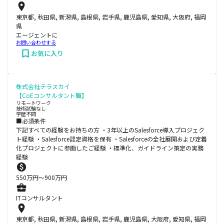
東京都, 秋田県, 新潟県, 島根県, 岩手県, 鹿児島県, 愛知県, 大阪府, 福岡
県
エージェントに
お問い合わせする
お気に入り
株式会社テラスカイ
【CoEコンサルタント職】
リモートワーク
技術試験なし
学歴不問
■必須条件
下記すべての経験をお持ちの方 ・3年以上のSalesforce導入プロジェク
ト経験 ・Salesforce認定資格を保有 ・Salesforceの全社展開および定着
化プロジェクトに参画したご経験 ・標準化、ガイドライン策定の実務
経験
550
万円〜
900
万円
ITコンサルタント
東京都, 秋田県, 新潟県, 島根県, 岩手県, 鹿児島県, 大阪府, 愛知県, 福岡