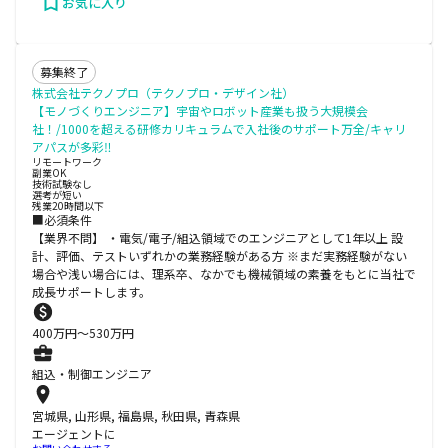
お気に入り
募集終了
株式会社テクノプロ（テクノプロ・デザイン社）
【モノづくりエンジニア】宇宙やロボット産業も扱う大規模会
社！/1000を超える研修カリキュラムで入社後のサポート万全/キャリ
アパスが多彩‼
リモートワーク
副業OK
技術試験なし
選考が短い
残業20時間以下
■必須条件
【業界不問】 ・電気/電子/組込領域でのエンジニアとして1年以上 設
計、評価、テストいずれかの業務経験がある方 ※まだ実務経験がない
場合や浅い場合には、理系卒、なかでも機械領域の素養をもとに当社で
成長サポートします。
400
万円〜
530
万円
組込・制御エンジニア
宮城県, 山形県, 福島県, 秋田県, 青森県
エージェントに