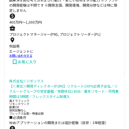
の開発経験は不問です ※開発言語、開発環境、開発分野などは特に限
定しません
400
万円〜
1,000
万円
プロジェクトマネージャー(PM), プロジェクトリーダー(PL)
秋田県
エージェントに
お問い合わせする
お気に入り
株式会社ニジボックス
【＜東北＞開発ディレクター(PdM)】リクルート100%出資子会社／リ
クルートグループの安定基盤／年間休日140日／基本リモート／月残業
時間は5時間／フレックスタイム制導入
高トラフィック
リモートワーク
副業OK
技術試験なし
フレックス出勤・時差出勤
■必須条件
Webアプリケーションの開発または設計経験（目安：3年程度）