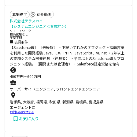
募集終了
紹介動画
株式会社テラスカイ
【システムエンジニア＜育成枠＞】
リモートワーク
技術試験なし
学歴不問
■必須条件
【Salesforce職】 〈未経験〉 ・下記いずれかのオブジェクト指向言語
を利用した開発経験 Java、C#、PHP、JavaScript、VB.net ・2年以上
の業務システム開発経験 〈経験者〉 ・半年以上のSalesforce導入プロ
ジェクト経験。（開発または管理者） ・Salesforce認定資格を保有
400
万円〜
600
万円
サーバーサイドエンジニア, フロントエンドエンジニア
岩手県, 大阪府, 福岡県, 秋田県, 新潟県, 島根県, 鹿児島県
エージェントに
お問い合わせする
お気に入り