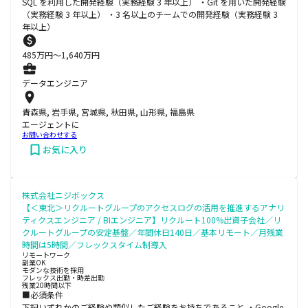
SQL を利用した開発経験（実務経験 3 年以上） ・Git を用いた開発経験
（実務経験 3 年以上） ・3 名以上のチームでの開発経験（実務経験 3
年以上）
485
万円〜
1,640
万円
データエンジニア
青森県, 岩手県, 宮城県, 秋田県, 山形県, 福島県
エージェントに
お問い合わせする
お気に入り
株式会社ニジボックス
【＜東北＞リクルートグループのアクセスログの活用を推進するアナリ
ティクスエンジニア / BIエンジニア】リクルート100%出資子会社／リ
クルートグループの安定基盤／年間休日140日／基本リモート／月残業
時間は5時間／フレックスタイム制導入
リモートワーク
副業OK
モダンな技術を採用
フレックス出勤・時差出勤
残業20時間以下
■必須条件
下記いずれかのご経験や類似したご経験をお持ちであること ・Google