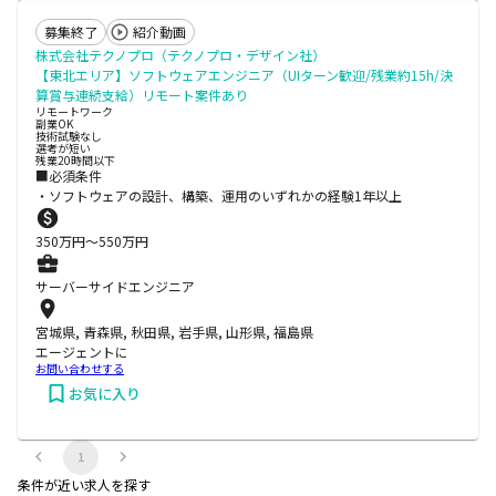
募集終了
紹介動画
株式会社テクノプロ（テクノプロ・デザイン社）
【東北エリア】ソフトウェアエンジニア（UIターン歓迎/残業約15h/決
算賞与連続支給）リモート案件あり
リモートワーク
副業OK
技術試験なし
選考が短い
残業20時間以下
■必須条件
・ソフトウェアの設計、構築、運用のいずれかの経験1年以上
350
万円〜
550
万円
サーバーサイドエンジニア
宮城県, 青森県, 秋田県, 岩手県, 山形県, 福島県
エージェントに
お問い合わせする
お気に入り
1
条件が近い求人を探す