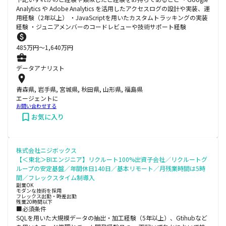
Analytics や Adobe Analytics を活用したアクセスログの設計や実装、運
用経験（2年以上） ・JavaScriptを用いたカスタムトラッキングの実装
経験 ・ジュニアメンバーのコードレビューや技術サポート経験
485
万円〜
1,640
万円
データアナリスト
青森県, 岩手県, 宮城県, 秋田県, 山形県, 福島県
エージェントに
お問い合わせする
お気に入り
株式会社ニジボックス
【＜東北＞BIエンジニア】リクルート100%出資子会社／リクルートグ
ループの安定基盤／年間休日140日／基本リモート／月残業時間は5時
間／フレックスタイム制導入
副業OK
モダンな技術を採用
フレックス出勤・時差出勤
残業20時間以下
■必須条件
SQLを用いた大規模データの抽出・加工経験（5年以上）、Gtihubなど