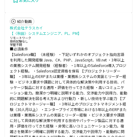
お気に入り
紹介動画
株式会社テラスカイ
【〈秋田〉システムエンジニア、PL、PM】
リモートワーク
技術試験なし
学歴不問
■必須条件
【Salesforce職】 〈未経験〉 ・下記いずれかのオブジェクト指向言語
を利用した開発経験 Java、C#、PHP、JavaScript、VB.net ・3年以上
の業務システム開発経験 〈経験者〉 ・1年以上のSalesforce導入プロジ
ェクト経験。 ・Salesforce認定資格を保有 【プロジェクトリーダー
職】 ・3年以上のERPまたは業種・業務系システムの実装とリーダー経
験 ・ビジネス要求や課題に対して具体的な解決策や利用する技術、パ
ッケージ製品に対する適用・評価を行ってきた経験 ・高いコミュニケ
ーション能力。簡潔かつ明確に説明する能力、交渉能力や説得力、能動
的に問題解決を図る考え方および行動力 ・新しい技術を学ぶ能力 【プ
ロジェクトマネージャー職】 ・3年以上のプロジェクトマネジメント経
験（30人月以上） ・エンタープライズ市場における5年以上のERPまた
は業種・業務系システムの実装とリーダー経験 ・ビジネス要求や課題
に対して具体的な解決策や利用する技術やパッケージ製品に対する適
用・評価を行ってきた経験 ・非常に高いコミュニケーション能力。複
雑さを簡潔かつ明確に説明する能力、交渉能力や説得力 ・能動的に問
題解決を図る考え方および行動力 ・新しい技術を学ぶ能力 ※クラウド