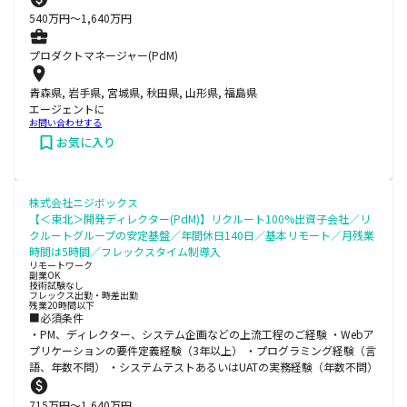
540
万円〜
1,640
万円
プロダクトマネージャー(PdM)
青森県, 岩手県, 宮城県, 秋田県, 山形県, 福島県
エージェントに
お問い合わせする
お気に入り
株式会社ニジボックス
【＜東北＞開発ディレクター(PdM)】リクルート100%出資子会社／リ
クルートグループの安定基盤／年間休日140日／基本リモート／月残業
時間は5時間／フレックスタイム制導入
リモートワーク
副業OK
技術試験なし
フレックス出勤・時差出勤
残業20時間以下
■必須条件
・PM、ディレクター、システム企画などの上流工程のご経験 ・Webア
プリケーションの要件定義経験（3年以上） ・プログラミング経験（言
語、年数不問） ・システムテストあるいはUATの実務経験（年数不問）
715
万円〜
1,640
万円