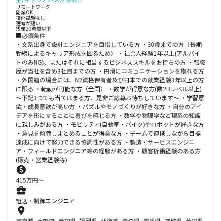
リモートワーク
副業OK
技術試験なし
選考が短い
残業20時間以下
■必須条件
・文系出身で設計エンジニアを目指している方 ・30歳までの方（長期
勤続によるキャリア形成を図るため） ・社会人経験1年以上(アルバイ
トのみNG)、またはそれに相当するビジネススキルをお持ちの方 ・転職
歴が当社を含め3社目までの方 ・円滑にコミュニケーションを取れる方
・外国籍の場合には、N2資格保有者及び日本での就業経験3年以上の方
に限る ・転勤が可能な方（全国） ・数学が得意な方(数2Bレベル以上)
～下記1つでも当てはまる方、是非ご応募お待ちしています～ ・学習意
欲・成長意欲が高い方 ・パズルやモノづくりが好きな方 ・自分のアイ
デアを形にすることに喜びを感じる方 ・数学や物理学など理系の知識
に親しみがある方 ・モビリティ(自動車・バイク)やロボットが好きな方
・意見を傾聴しまとめることが得意な方 ・チームで連携しながら目標
達成に向けて努力できる協調性がある方 ・製造・サービスエンジニ
ア・フィールドエンジニア等の経験がある方 ・顧客折衝経験のある方
(販売・営業経験等)
415
万円〜
組込・制御エンジニア
東京都, 大阪府, 愛知県, 福岡県, 北海道, 青森県, 岩手県, 宮城県, 秋田県,