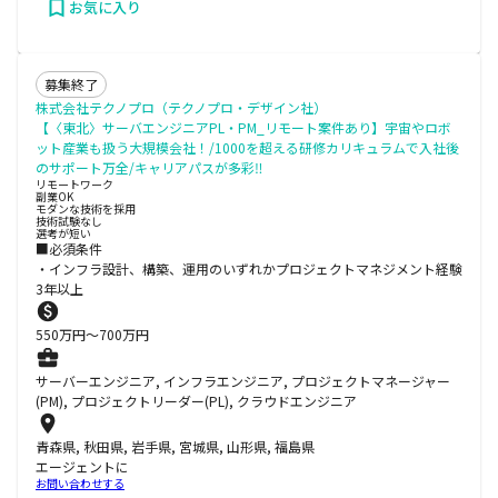
お気に入り
募集終了
株式会社テクノプロ（テクノプロ・デザイン社）
【〈東北〉サーバエンジニアPL・PM_リモート案件あり】宇宙やロボ
ット産業も扱う大規模会社！/1000を超える研修カリキュラムで入社後
のサポート万全/キャリアパスが多彩‼
リモートワーク
副業OK
モダンな技術を採用
技術試験なし
選考が短い
■必須条件
・インフラ設計、構築、運用のいずれかプロジェクトマネジメント経験
3年以上
550
万円〜
700
万円
サーバーエンジニア, インフラエンジニア, プロジェクトマネージャー
(PM), プロジェクトリーダー(PL), クラウドエンジニア
青森県, 秋田県, 岩手県, 宮城県, 山形県, 福島県
エージェントに
お問い合わせする