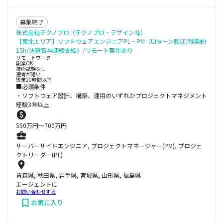
募集終了
株式会社テクノプロ（テクノプロ・デザイン社）
【東北エリア】ソフトウェアエンジニアPL・PM（UIターン歓迎/残業約
15h/決算賞与連続支給）/リモート案件あり
リモートワーク
副業OK
技術試験なし
選考が短い
残業20時間以下
■必須条件
・ソフトウェア設計、構築、運用のいずれかプロジェクトマネジメント
経験3年以上
550
万円〜
700
万円
サーバーサイドエンジニア, プロジェクトマネージャー(PM), プロジェ
クトリーダー(PL)
青森県, 秋田県, 岩手県, 宮城県, 山形県, 福島県
エージェントに
お問い合わせする
お気に入り