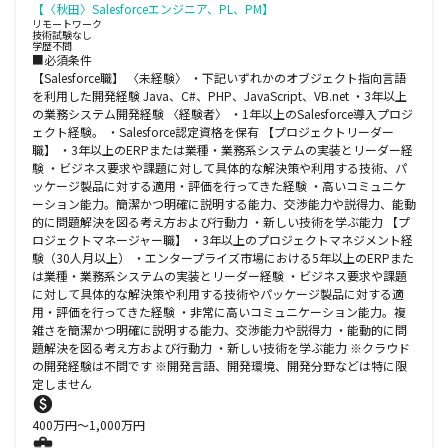
【〈秋田〉Salesforceエンジニア、PL、PM】
リモートワーク
技術試験なし
学歴不問
■必須条件
【Salesforce職】 〈未経験〉 ・下記いずれかのオブジェクト指向言語
を利用した開発経験 Java、C#、PHP、JavaScript、VB.net ・3年以上
の業務システム開発経験 〈経験者〉 ・1年以上のSalesforce導入プロジ
ェクト経験。 ・Salesforce認定資格を保有 【プロジェクトリーダー
職】 ・3年以上のERPまたは業種・業務系システムの実装とリーダー経
験 ・ビジネス要求や課題に対して具体的な解決策や利用する技術、パ
ッケージ製品に対する適用・評価を行ってきた経験 ・高いコミュニケ
ーション能力。簡潔かつ明確に説明する能力、交渉能力や説得力、能動
的に問題解決を図る考え方および行動力 ・新しい技術を学ぶ能力 【プ
ロジェクトマネージャー職】 ・3年以上のプロジェクトマネジメント経
験（30人月以上） ・エンタープライズ市場における5年以上のERPまた
は業種・業務系システムの実装とリーダー経験 ・ビジネス要求や課題
に対して具体的な解決策や利用する技術やパッケージ製品に対する適
用・評価を行ってきた経験 ・非常に高いコミュニケーション能力。複
雑さを簡潔かつ明確に説明する能力、交渉能力や説得力 ・能動的に問
題解決を図る考え方および行動力 ・新しい技術を学ぶ能力 ※クラウド
の開発経験は不問です ※開発言語、開発環境、開発分野などは特に限
定しません
400
万円〜
1,000
万円