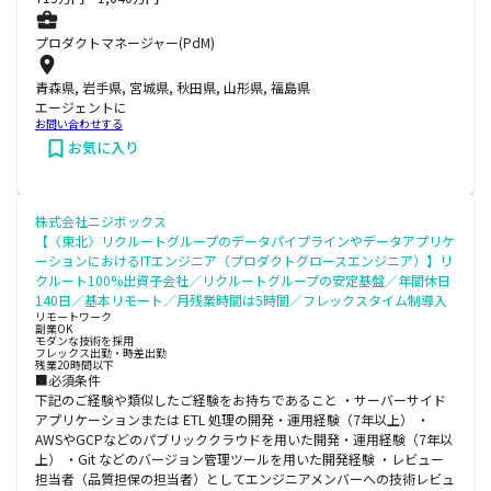
プロダクトマネージャー(PdM)
青森県, 岩手県, 宮城県, 秋田県, 山形県, 福島県
エージェントに
お問い合わせする
お気に入り
株式会社ニジボックス
【〈東北〉リクルートグループのデータパイプラインやデータアプリケ
ーションにおけるITエンジニア（プロダクトグロースエンジニア）】リ
クルート100%出資子会社／リクルートグループの安定基盤／年間休日
140日／基本リモート／月残業時間は5時間／フレックスタイム制導入
リモートワーク
副業OK
モダンな技術を採用
フレックス出勤・時差出勤
残業20時間以下
■必須条件
下記のご経験や類似したご経験をお持ちであること ・サーバーサイド
アプリケーションまたは ETL 処理の開発・運用経験（7年以上） ・
AWSやGCPなどのパブリッククラウドを用いた開発・運用経験（7年以
上） ・Git などのバージョン管理ツールを用いた開発経験 ・レビュー
担当者（品質担保の担当者）としてエンジニアメンバーへの技術レビュ