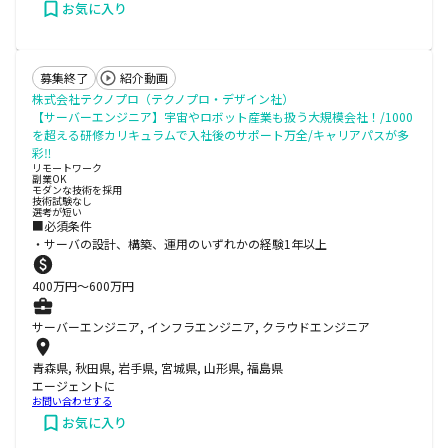
お気に入り
募集終了
紹介動画
株式会社テクノプロ（テクノプロ・デザイン社）
【サーバーエンジニア】宇宙やロボット産業も扱う大規模会社！/1000
を超える研修カリキュラムで入社後のサポート万全/キャリアパスが多
彩‼
リモートワーク
副業OK
モダンな技術を採用
技術試験なし
選考が短い
■必須条件
・サーバの設計、構築、運用のいずれかの経験1年以上
400
万円〜
600
万円
サーバーエンジニア, インフラエンジニア, クラウドエンジニア
青森県, 秋田県, 岩手県, 宮城県, 山形県, 福島県
エージェントに
お問い合わせする
お気に入り