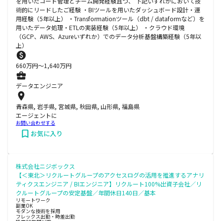
を用いたコード管理とチーム開発経験且つ、 下記いずれかにおいて技
術的にリードしたご経験 ・BIツールを用いたダッシュボード設計・運
用経験（5年以上） ・Transformationツール（dbt / dataformなど）を
用いたデータ処理・ETLの実装経験（5年以上） ・クラウド環境
（GCP、AWS、Azureいずれか）でのデータ分析基盤構築経験（5年以
上）
660
万円〜
1,640
万円
データエンジニア
青森県, 岩手県, 宮城県, 秋田県, 山形県, 福島県
エージェントに
お問い合わせする
お気に入り
株式会社ニジボックス
【＜東北＞リクルートグループのアクセスログの活用を推進するアナリ
ティクスエンジニア / BIエンジニア】リクルート100%出資子会社／リ
クルートグループの安定基盤／年間休日140日／基本
リモートワーク
副業OK
モダンな技術を採用
フレックス出勤・時差出勤