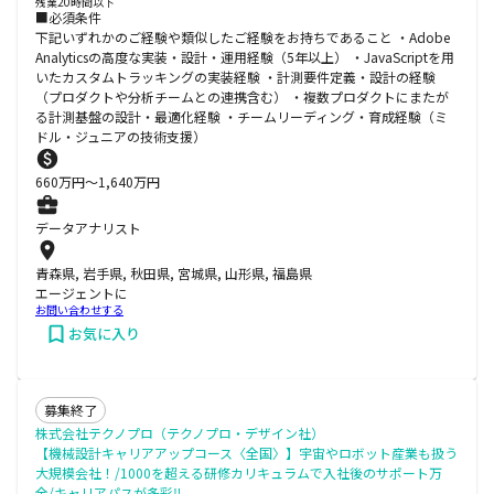
残業20時間以下
■必須条件
下記いずれかのご経験や類似したご経験をお持ちであること ・Adobe
Analyticsの高度な実装・設計・運用経験（5年以上） ・JavaScriptを用
いたカスタムトラッキングの実装経験 ・計測要件定義・設計の経験
（プロダクトや分析チームとの連携含む） ・複数プロダクトにまたが
る計測基盤の設計・最適化経験 ・チームリーディング・育成経験（ミ
ドル・ジュニアの技術支援）
660
万円〜
1,640
万円
データアナリスト
青森県, 岩手県, 秋田県, 宮城県, 山形県, 福島県
エージェントに
お問い合わせする
お気に入り
募集終了
株式会社テクノプロ（テクノプロ・デザイン社）
【機械設計キャリアアップコース〈全国〉】宇宙やロボット産業も扱う
大規模会社！/1000を超える研修カリキュラムで入社後のサポート万
全/キャリアパスが多彩‼