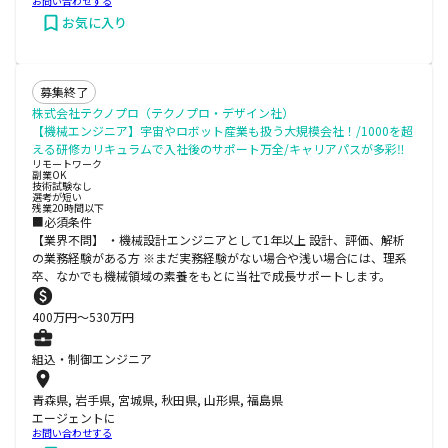
お問い合わせする
お気に入り
募集終了
株式会社テクノプロ（テクノプロ・デザイン社）
【機械エンジニア】宇宙やロボット産業も扱う大規模会社！/1000を超
える研修カリキュラムで入社後のサポート万全/キャリアパスが多彩‼
リモートワーク
副業OK
技術試験なし
選考が短い
残業20時間以下
■必須条件
【業界不問】 ・機械設計エンジニアとして1年以上 設計、評価、解析
の業務経験がある方 ※まだ実務経験がない場合や浅い場合には、理系
卒、なかでも機械領域の素養をもとに当社で成長サポートします。
400
万円〜
530
万円
組込・制御エンジニア
青森県, 岩手県, 宮城県, 秋田県, 山形県, 福島県
エージェントに
お問い合わせする