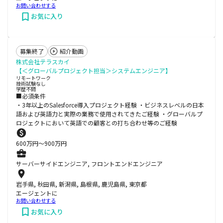
お問い合わせする
お気に入り
募集終了
紹介動画
株式会社テラスカイ
【＜グローバルプロジェクト担当＞システムエンジニア】
リモートワーク
技術試験なし
学歴不問
■必須条件
・3年以上のSalesforce導入プロジェクト経験 ・ビジネスレベルの日本
語および英語力と実際の業務で使用されてきたご経験 ・グローバルプ
ロジェクトにおいて英語での顧客との打ち合わせ等のご経験
600
万円〜
900
万円
サーバーサイドエンジニア, フロントエンドエンジニア
岩手県, 秋田県, 新潟県, 島根県, 鹿児島県, 東京都
エージェントに
お問い合わせする
お気に入り