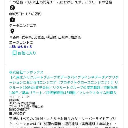
ーの経験 ・3人以上の開発チームにおけるPLやテックリードの経験
660
万円〜
1,640
万円
データエンジニア
青森県, 岩手県, 宮城県, 秋田県, 山形県, 福島県
エージェントに
お問い合わせする
お気に入り
株式会社ニジボックス
【＜東北＞リクルートグループのデータパイプラインやデータアプリケ
ーションにおけるITエンジニア（プロダクトグロースエンジニア）】リ
クルート100%出資子会社／リクルートグループの安定基盤／年間休日
140日／基本リモート／月残業時間は5時間／フレックスタイム制導入
リモートワーク
副業OK
モダンな技術を採用
フレックス出勤・時差出勤
残業20時間以下
■必須条件
下記のすべてのご経験・スキルをお持ちの方 ・サーバーサイドアプリ
ケーションまたは ETL 処理の開発・運用経験（実務経験 3 年以上） ・