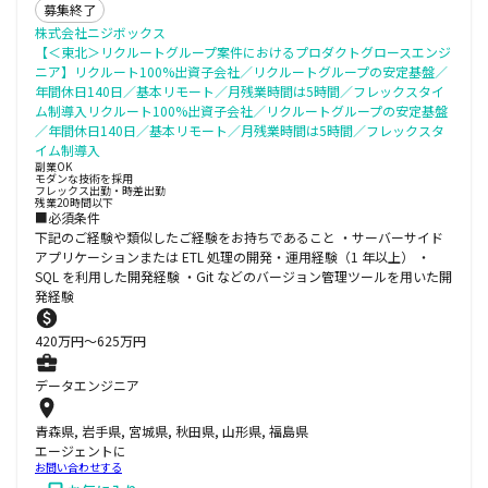
募集終了
株式会社ニジボックス
【＜東北＞リクルートグループ案件におけるプロダクトグロースエンジ
ニア】リクルート100%出資子会社／リクルートグループの安定基盤／
年間休日140日／基本リモート／月残業時間は5時間／フレックスタイ
ム制導入リクルート100%出資子会社／リクルートグループの安定基盤
／年間休日140日／基本リモート／月残業時間は5時間／フレックスタ
イム制導入
副業OK
モダンな技術を採用
フレックス出勤・時差出勤
残業20時間以下
■必須条件
下記のご経験や類似したご経験をお持ちであること ・サーバーサイド
アプリケーションまたは ETL 処理の開発・運用経験（1 年以上） ・
SQL を利用した開発経験 ・Git などのバージョン管理ツールを用いた開
発経験
420
万円〜
625
万円
データエンジニア
青森県, 岩手県, 宮城県, 秋田県, 山形県, 福島県
エージェントに
お問い合わせする