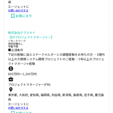
県
エージェントに
お問い合わせする
お気に入り
株式会社テラスカイ
【DXプロジェクトマネージャー】
リモートワーク
技術試験なし
学歴不問
■必須条件
下記の経験に加えステークホルダーとの調整経験をお持ちの方 ・3億円
以上の大規模システム開発プロジェクトのご経験 ・5年以上のプロジェ
クトマネージャ経験
800
万円〜
1,200
万円
プロジェクトマネージャー(PM)
東京都, 大阪府, 愛知県, 福岡県, 秋田県, 新潟県, 島根県, 岩手県, 鹿児島
県
エージェントに
お問い合わせする