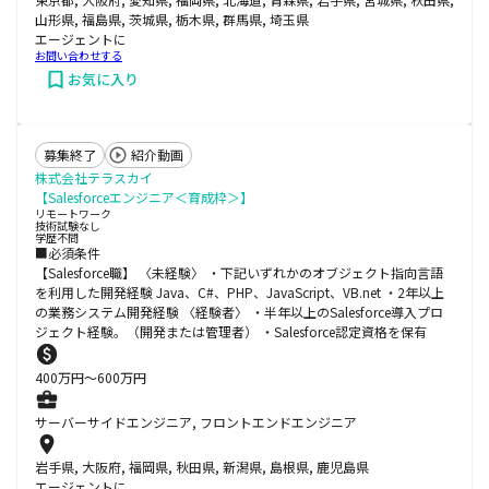
山形県, 福島県, 茨城県, 栃木県, 群馬県, 埼玉県
エージェントに
お問い合わせする
お気に入り
募集終了
紹介動画
株式会社テラスカイ
【Salesforceエンジニア＜育成枠＞】
リモートワーク
技術試験なし
学歴不問
■必須条件
【Salesforce職】 〈未経験〉 ・下記いずれかのオブジェクト指向言語
を利用した開発経験 Java、C#、PHP、JavaScript、VB.net ・2年以上
の業務システム開発経験 〈経験者〉 ・半年以上のSalesforce導入プロ
ジェクト経験。（開発または管理者） ・Salesforce認定資格を保有
400
万円〜
600
万円
サーバーサイドエンジニア, フロントエンドエンジニア
岩手県, 大阪府, 福岡県, 秋田県, 新潟県, 島根県, 鹿児島県
エージェントに