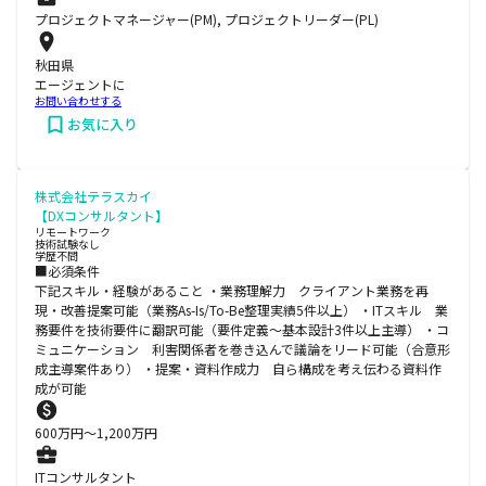
プロジェクトマネージャー(PM), プロジェクトリーダー(PL)
秋田県
エージェントに
お問い合わせする
お気に入り
株式会社テラスカイ
【DXコンサルタント】
リモートワーク
技術試験なし
学歴不問
■必須条件
下記スキル・経験があること ・業務理解力 クライアント業務を再
現・改善提案可能（業務As-Is/To-Be整理実績5件以上） ・ITスキル 業
務要件を技術要件に翻訳可能（要件定義〜基本設計3件以上主導） ・コ
ミュニケーション 利害関係者を巻き込んで議論をリード可能（合意形
成主導案件あり） ・提案・資料作成力 自ら構成を考え伝わる資料作
成が可能
600
万円〜
1,200
万円
ITコンサルタント