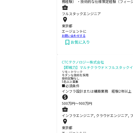
務経験） ・技術的な仕様策定経験（フィー
フルスタックエンジニア
東京都
エージェントに
お問い合わせする
お気に入り
CTCテクノロジー株式会社
【即戦力】マルチクラウド×フルスタックイ
リモートワーク
モダンな技術を採用
技術試験なし
5名以上募集
■必須条件
インフラ設計または構築業務 経験2年以上 （ク
500
万円〜
900
万円
インフラエンジニア, クラウドエンジニア,
東京都
エージェントに