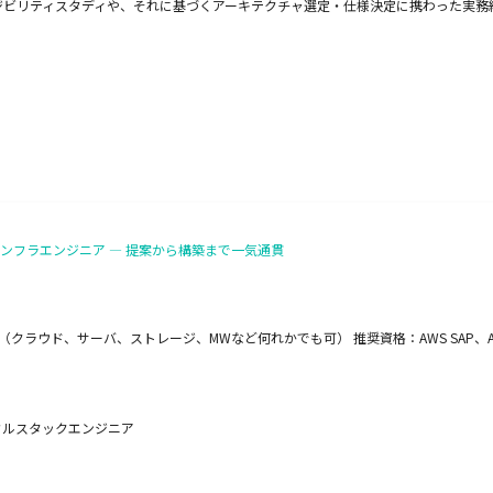
ジビリティスタディや、それに基づくアーキテクチャ選定・仕様決定に携わった実務
ンフラエンジニア ― 提案から構築まで一気通貫
ラウド、サーバ、ストレージ、MWなど何れかでも可） 推奨資格：AWS SAP、Azure
 フルスタックエンジニア