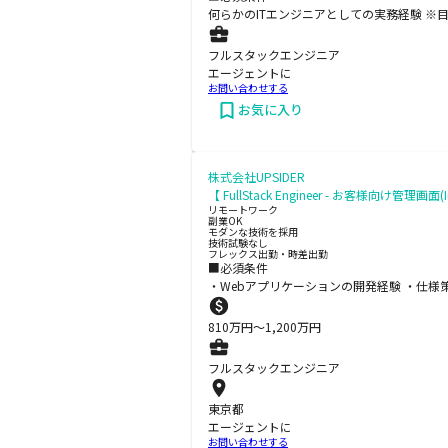
何らかのITエンジニアとしての実務経験 ※
フルスタックエンジニア
エージェントに
お問い合わせする
お気に入り
株式会社UPSIDER
【 FullStack Engineer - お客様
リモートワーク
副業OK
モダンな技術を採用
技術試験なし
フレックス出勤・時差出勤
■必須条件
・Webアプリケーションの開発経験 ・仕様策定や要
810
万円〜
1,200
万円
フルスタックエンジニア
東京都
エージェントに
お問い合わせする