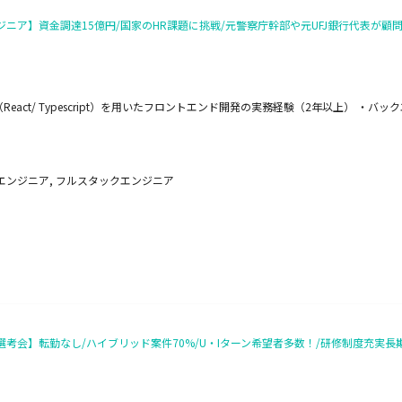
ジニア】資金調達15億円/国家のHR課題に挑戦/元警察庁幹部や元UFJ銀行代表が顧
eact/ Typescript）を用いたフロントエンド開発の実務経験（2年以上） ・バ
エンジニア, フルスタックエンジニア
ay選考会】転勤なし/ハイブリッド案件70%/U・Iターン希望者多数！/研修制度充実長期