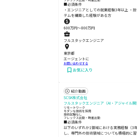
■必須条件
・エンジニアとしての就業経験3年以上 ・技
テムを構築した経験がある方
600
万円〜
800
万円
フルスタックエンジニア
東京都
エージェントに
お問い合わせする
お気に入り
紹介動画
SCSK株式会社
フルスタックエンジニア（AI・アジャイル開発
リモートワーク
モダンな技術を採用
技術試験なし
フレックス出勤・時差出勤
■必須条件
以下のいずれか1領域における実務経験（3
し、専門外の技術領域についても積極的に習得