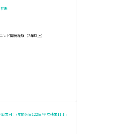
問参画
ックエンド開発経験（2年以上）
就業可！/年間休日122日/平均残業11.1h