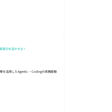
クス／英語力を活かせる！
を活用したAgentic ・Codingの実務経験