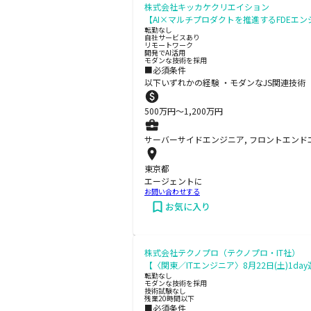
株式会社キッカケクリエイション
【AI×マルチプロダクトを推進するFDEエン
転勤なし
自社サービスあり
リモートワーク
開発でAI活用
モダンな技術を採用
■必須条件
以下いずれかの経験 ・モダンなJS関連技術（R
500
万円〜
1,200
万円
サーバーサイドエンジニア, フロントエンド
東京都
エージェントに
お問い合わせする
お気に入り
株式会社テクノプロ（テクノプロ・IT社）
【〈関東／ITエンジニア〉8月22日(土)1d
転勤なし
モダンな技術を採用
技術試験なし
残業20時間以下
■必須条件