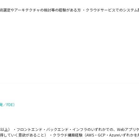
術選定やアーキテクチャの検討等の経験がある方 ・クラウドサービスでのシステム開
／FDE）
年以上） ・フロントエンド・バックエンド・インフラのいずれかでの、Webアプリケ
していく意欲があること） ・クラウド構築経験（AWS・GCP・Azureいずれか