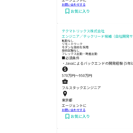
お問い合わせする
お気に入り
テクマトリックス株式会社
エンジニア／テックリード候補（自社開発サ
転勤なし
リモートワーク
モダンな技術を採用
技術試験なし
フレックス出勤・時差出勤
■必須条件
・Javaによるバックエンドの開発経験 (5年以
570
万円〜
950
万円
フルスタックエンジニア
東京都
エージェントに
お問い合わせする
お気に入り