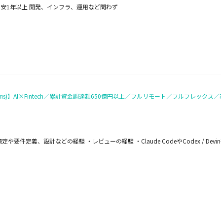
目安1年以上 開発、インフラ、運用など問わず
向け管理画面(Iris)】AI×Fintech／累計資金調達額650億円以上／フルリモート／フルフレッ
件定義、設計などの経験 ・レビューの経験 ・Claude CodeやCodex / Devin等