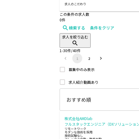
求人のこだわり
この条件の求人数
0
件
検索する
条件をクリア
求人を絞り込む
1
-
30
件/
40
件
1
2
募集中のみ表示
求人紹介動画あり
株式会社AMDlab
フルスタックエンジニア（DXソリューショ
リモートワーク
モダンな技術を採用
技術試験なし
フレックス出勤・時差出勤