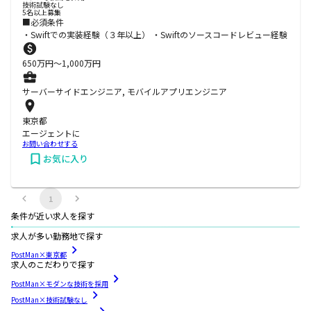
技術試験なし
5名以上募集
■必須条件
・Swiftでの実装経験（３年以上） ・Swiftのソースコードレビュー経験
650
万円〜
1,000
万円
サーバーサイドエンジニア, モバイルアプリエンジニア
東京都
エージェントに
お問い合わせする
お気に入り
1
条件が近い求人を探す
求人が多い勤務地で探す
PostMan×東京都
求人のこだわりで探す
PostMan×モダンな技術を採用
PostMan×技術試験なし