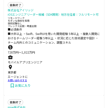
募集終了
株式会社アイリッジ
iOSエンジニアリーダー候補（SDK開発）地方在住者：フルリモート可
リモートワーク
モダンな技術を採用
技術試験なし
フレックス出勤・時差出勤
■必須条件
■大卒以上 ・Swift、SwiftUIを用いた開発経験 5年以上 ・複数人開発に
おけるチームリーダー経験 5年以上 ・状況に応じた技術選定や設計 ・
チーム内外とのコミュニケーション、調整スキル
728
万円〜
1,022
万円
モバイルアプリエンジニア
東京都
エージェントに
お問い合わせする
お気に入り
募集終了
jinjer株式会社