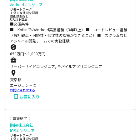
Androidエンジニア
リモートワーク
モダンな技術を採用
技術試験なし
5名以上募集
■必須条件
■ KotlinでのAndroid実装経験（3年以上） ■ コードレビュー経験
（設計観点・可読性・保守性の指摘ができること） ■ スクラムなど
アジャイル開発チームでの実務経験
650
万円〜
1,000
万円
サーバーサイドエンジニア, モバイルアプリエンジニア
東京都
エージェントに
お問い合わせする
お気に入り
募集終了
jinjer株式会社
IOSエンジニア
リモートワーク
モダンな技術を採用