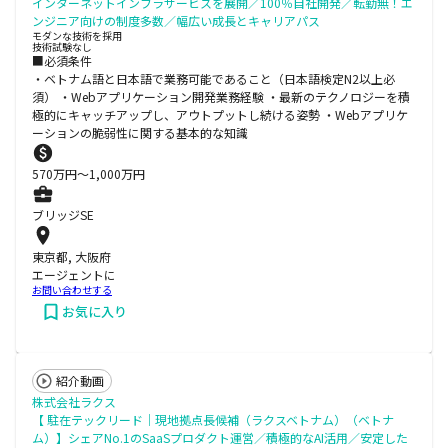
インターネットインフラサービスを展開／100％自社開発／転勤無！エ
ンジニア向けの制度多数／幅広い成長とキャリアパス
モダンな技術を採用
技術試験なし
■必須条件
・ベトナム語と日本語で業務可能であること（日本語検定N2以上必
須） ・Webアプリケーション開発業務経験 ・最新のテクノロジーを積
極的にキャッチアップし、アウトプットし続ける姿勢 ・Webアプリケ
ーションの脆弱性に関する基本的な知識
570
万円〜
1,000
万円
ブリッジSE
東京都, 大阪府
エージェントに
お問い合わせする
お気に入り
紹介動画
株式会社ラクス
【 駐在テックリード｜現地拠点長候補（ラクスベトナム）（ベトナ
ム）】シェアNo.1のSaaSプロダクト運営／積極的なAI活用／安定した