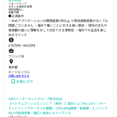
リモートワーク
モダンな技術を採用
技術試験なし
学歴不問
■必須条件
・Webアプリケーションの開発経験3年以上 ※現地渡航経験がなくても
問題ございません ・海外で働くことに対する強い意欲 ・現地の文化や
価値観の違いに理解を示して対応できる柔軟性 ・海外での生活を楽し
めるマインド
678
万円〜
966
万円
ブリッジSE
東京都
エージェントに
お問い合わせする
お気に入り
GMOインターネットグループ株式会社
【ベトナムブリッジエンジニア（東京）】国内シェアNo.1のインター
ネットインフラサービスを展開／100％自社開発／転勤無！エンジニア
向けの制度多数／幅広い成長とキャリアパス
リモートワーク