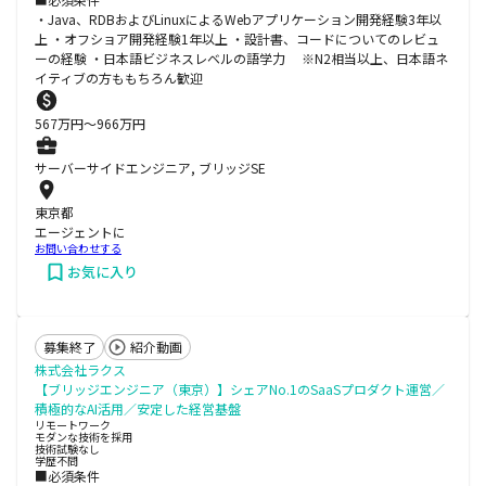
・Java、RDBおよびLinuxによるWebアプリケーション開発経験3年以
上 ・オフショア開発経験1年以上 ・設計書、コードについてのレビュ
ーの経験 ・日本語ビジネスレベルの語学力 ※N2相当以上、日本語ネ
イティブの方ももちろん歓迎
567
万円〜
966
万円
サーバーサイドエンジニア, ブリッジSE
東京都
エージェントに
お問い合わせする
お気に入り
募集終了
紹介動画
株式会社ラクス
【ブリッジエンジニア（東京）】シェアNo.1のSaaSプロダクト運営／
積極的なAI活用／安定した経営基盤
リモートワーク
モダンな技術を採用
技術試験なし
学歴不問
■必須条件