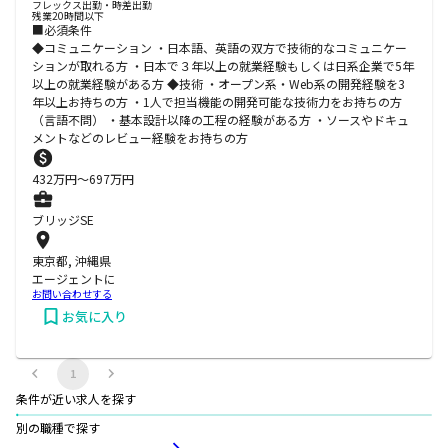
フレックス出勤・時差出勤
残業20時間以下
■必須条件
◆コミュニケーション ・日本語、英語の双方で技術的なコミュニケー
ションが取れる方 ・日本で３年以上の就業経験もしくは日系企業で5年
以上の就業経験がある方 ◆技術 ・オープン系・Web系の開発経験を3
年以上お持ちの方 ・1人で担当機能の開発可能な技術力をお持ちの方
（言語不問） ・基本設計以降の工程の経験がある方 ・ソースやドキュ
メントなどのレビュー経験をお持ちの方
432
万円〜
697
万円
ブリッジSE
東京都, 沖縄県
エージェントに
お問い合わせする
お気に入り
1
条件が近い求人を探す
別の職種で探す