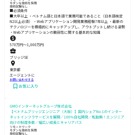
モダンな技術を採用
技術試験なし
■必須条件
■大卒以上 ・ベトナム語と日本語で業務可能であること（日本語検定
N2以上必須） ・Webアプリケーション開発業務経験7年以上 ・最新の
テクノロジーを積極的にキャッチアップし、アウトプットし続ける姿勢
・Webアプリケーションの脆弱性に関する基本的な知識
570
万円〜
1,000
万円
ブリッジSE
東京都
エージェントに
お問い合わせする
お気に入り
GMOインターネットグループ株式会社
【ベトナムブリッジエンジニア（大阪）】国内シェアNo.1のインター
ネットインフラサービスを展開／100％自社開発／転勤無！エンジニア
向けの制度多数／幅広い成長とキャリアパス
リモートワーク
モダンな技術を採用
技術試験なし