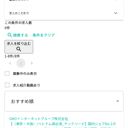
求人のこだわり
この条件の求人数
0
件
検索する
条件をクリア
求人を絞り込む
1
-
8
件/
8
件
1
募集中のみ表示
求人紹介動画あり
GMOインターネットグループ株式会社
【〈東京・大阪〉/ベトナム語必須_テックリード】国内シェアNo.1の