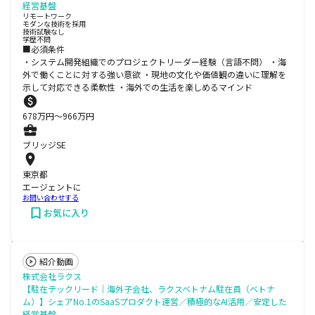
経営基盤
リモートワーク
モダンな技術を採用
技術試験なし
学歴不問
■必須条件
・システム開発組織でのプロジェクトリーダー経験（言語不問） ・海
外で働くことに対する強い意欲 ・現地の文化や価値観の違いに理解を
示して対応できる柔軟性 ・海外での生活を楽しめるマインド
678
万円〜
966
万円
ブリッジSE
東京都
エージェントに
お問い合わせする
お気に入り
紹介動画
株式会社ラクス
【駐在テックリード｜海外子会社、ラクスベトナム駐在員（ベトナ
ム）】シェアNo.1のSaaSプロダクト運営／積極的なAI活用／安定した
経営基盤