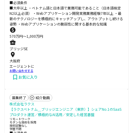
■必須条件
■大卒以上 ・ベトナム語と日本語で業務可能であること（日本語検定
N2以上必須） ・Webアプリケーション開発実務業務経験7年以上 ・最
新のテクノロジーを積極的にキャッチアップし、アウトプットし続ける
姿勢 ・Webアプリケーションの脆弱性に関する基本的な知識
570
万円〜
1,000
万円
ブリッジSE
大阪府
エージェントに
お問い合わせする
お気に入り
募集終了
紹介動画
株式会社ラクス
【ラクスベトナム＿ブリッジエンジニア（東京）】シェアNo.1のSaaS
プロダクト運営／積極的なAI活用／安定した経営基盤
リモートワーク
モダンな技術を採用
技術試験なし
学歴不問
■必須条件