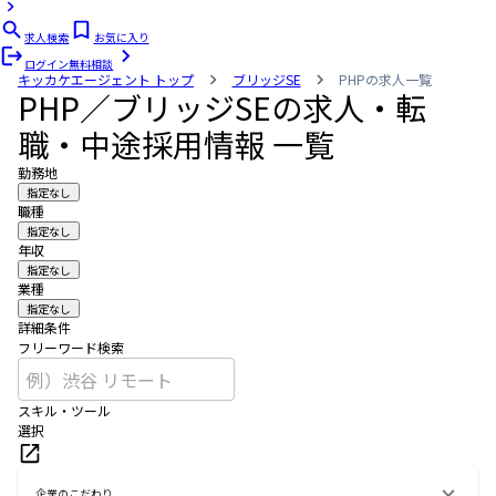
求人検索
お気に入り
ログイン
無料相談
キッカケエージェント
トップ
ブリッジSE
PHPの求人一覧
PHP／ブリッジSEの求人・転
職・中途採用情報 一覧
勤務地
指定なし
職種
指定なし
年収
指定なし
業種
指定なし
詳細条件
フリーワード検索
スキル・ツール
選択
企業のこだわり