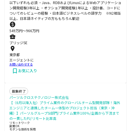
以下いずれも必須 ・Java、RDBおよびLinuxによるWebアプリケーショ
ン開発経験3年以上 ・オフショア開発経験1年以上 ・設計書、コードに
ついてのレビューの経験 ・日本語ビジネスレベルの語学力 ※N2相当
以上、日本語ネイティブの方ももちろん歓迎
549
万円〜
966
万円
ブリッジSE
東京都
エージェントに
お問い合わせする
お気に入り
募集終了
パーソルクロステクノロジー株式会社
【〈6月以降入社〉プライム案件のグローバルチーム型開発部隊！海外
エンジニアと連携したチーム一体型のプロジェクト担当（東京・沖
縄）】パーソルグループSI部門/プライム案件100％/企画から下流まで
の一貫したPJ/リモート比率高
リモートワーク
副業OK
モダンな技術を採用