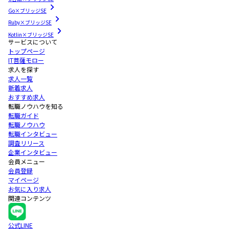
Go×ブリッジSE
Ruby×ブリッジSE
Kotlin×ブリッジSE
サービスについて
トップページ
IT菩薩モロー
求人を探す
求人一覧
新着求人
おすすめ求人
転職ノウハウを知る
転職ガイド
転職ノウハウ
転職インタビュー
調査リリース
企業インタビュー
会員メニュー
会員登録
マイページ
お気に入り求人
関連コンテンツ
公式LINE