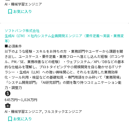
AI・機械学習エンジニア
お気に入り
ソフトバンク株式会社
生成AI（LTM）×社内システム企画開発エンジニア（要件定義～実装・業務変
革）
■必須条件
以下のような経験・スキルをお持ちの方 ・業務部門やユーザーから課題を聞
き出し、ユースケース・要件定義・業務フローへ落とし込んだ経験（ITコンサ
ル、PM／SE、業務改善などの経験） ・ウェブシステム／API／DBなどの基本
的な仕組みを理解し、プロトタイピングや小規模開発を自ら動かせるITリテ
ラシー ・生成AI（LLM）への強い興味関心と、それらを活用した業務効率
化・ツール利用・検証などの基礎知見 ・専門用語をかみ砕いて「業務現場」
「システム開発部門」「AI研究部門」の間を取り持つコミュニケーション能
力・調整力
645
万円〜
1,026
万円
AI・機械学習エンジニア, フルスタックエンジニア
お気に入り