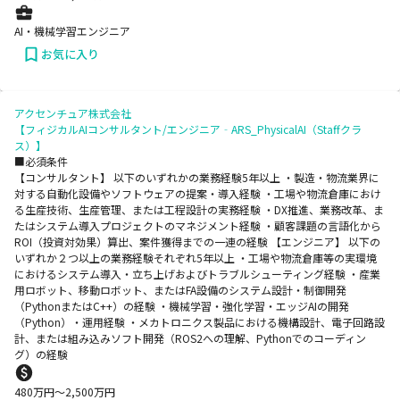
AI・機械学習エンジニア
お気に入り
アクセンチュア株式会社
【フィジカルAIコンサルタント/エンジニア‐ARS_PhysicalAI（Staffクラ
ス）】
■必須条件
【コンサルタント】 以下のいずれかの業務経験5年以上 ・製造・物流業界に
対する自動化設備やソフトウェアの提案・導入経験 ・工場や物流倉庫におけ
る生産技術、生産管理、または工程設計の実務経験 ・DX推進、業務改革、ま
たはシステム導入プロジェクトのマネジメント経験 ・顧客課題の言語化から
ROI（投資対効果）算出、案件獲得までの一連の経験 【エンジニア】 以下の
いずれか２つ以上の業務経験それぞれ5年以上 ・工場や物流倉庫等の実環境
におけるシステム導入・立ち上げおよびトラブルシューティング経験 ・産業
用ロボット、移動ロボット、またはFA設備のシステム設計・制御開発
（PythonまたはC++）の経験 ・機械学習・強化学習・エッジAIの開発
（Python）・運用経験 ・メカトロニクス製品における機構設計、電子回路設
計、または組み込みソフト開発（ROS2への理解、Pythonでのコーディン
グ）の経験
480
万円〜
2,500
万円