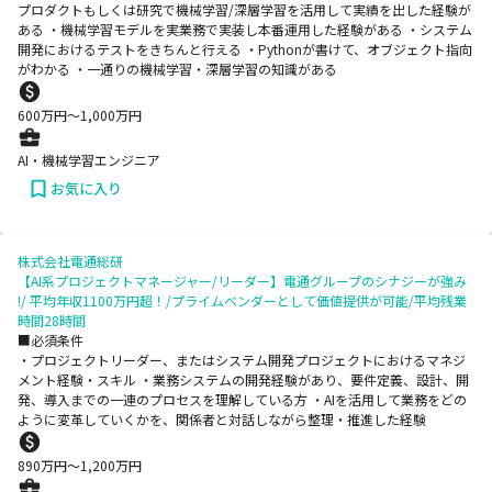
プロダクトもしくは研究で機械学習/深層学習を活用して実績を出した経験が
ある ・機械学習モデルを実業務で実装し本番運用した経験がある ・システム
開発におけるテストをきちんと行える ・Pythonが書けて、オブジェクト指向
がわかる ・一通りの機械学習・深層学習の知識がある
600
万円〜
1,000
万円
AI・機械学習エンジニア
お気に入り
株式会社電通総研
【AI系プロジェクトマネージャー/リーダー】電通グループのシナジーが強み
!/ 平均年収1100万円超！/プライムベンダーとして価値提供が可能/平均残業
時間28時間
■必須条件
・プロジェクトリーダー、またはシステム開発プロジェクトにおけるマネジ
メント経験・スキル ・業務システムの開発経験があり、要件定義、設計、開
発、導入までの一連のプロセスを理解している方 ・AIを活用して業務をどの
ように変革していくかを、関係者と対話しながら整理・推進した経験
890
万円〜
1,200
万円