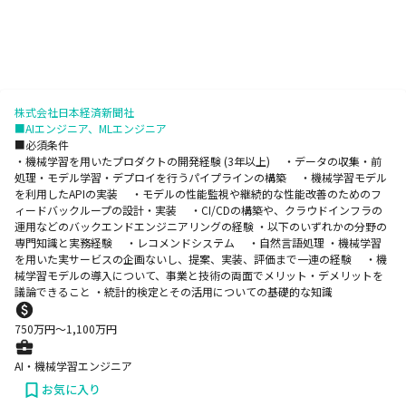
株式会社日本経済新聞社
■AIエンジニア、MLエンジニア
■必須条件
・機械学習を用いたプロダクトの開発経験 (3年以上) ・データの収集・前
処理・モデル学習・デプロイを行うパイプラインの構築 ・機械学習モデル
を利用したAPIの実装 ・モデルの性能監視や継続的な性能改善のためのフ
ィードバックループの設計・実装 ・CI/CDの構築や、クラウドインフラの
運用などのバックエンドエンジニアリングの経験 ・以下のいずれかの分野の
専門知識と実務経験 ・レコメンドシステム ・自然言語処理 ・機械学習
を用いた実サービスの企画ないし、提案、実装、評価まで一連の経験 ・機
械学習モデルの導入について、事業と技術の両面でメリット・デメリットを
議論できること ・統計的検定とその活用についての基礎的な知識
750
万円〜
1,100
万円
AI・機械学習エンジニア
お気に入り