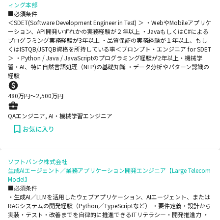
ィング本部
■必須条件
＜SDET(Software Development Engineer in Test) ＞ ・WebやMobileアプリケ
ーション、API開発いずれかの実務経験が２年以上 ・​JavaもしくはC#による
プログラミング実務経験が3年以上 ・​品質保証の実務経験が１年以上、もし
くはISTQB/JSTQB資格を所持している事​ ＜プロンプト・エンジニア for SDET​
＞ ・Python / Java / JavaScriptのプログラミング経験が2年以上​ ・機械学
習・AI、特に自然言語処理（NLP)の基礎知識 ・​データ分析やパターン認識の
経験
480
万円〜
2,500
万円
QAエンジニア, AI・機械学習エンジニア
お気に入り
ソフトバンク株式会社
生成AIエージェント／業務アプリケーション開発エンジニア【Large Telecom
Model】
■必須条件
・生成AI／LLMを活用したウェブアプリケーション、AIエージェント、または
RAGシステムの開発経験（Python／TypeScriptなど） ・要件定義・設計から
実装・テスト・改善までを自律的に推進できるITリテラシー・開発推進力 ・