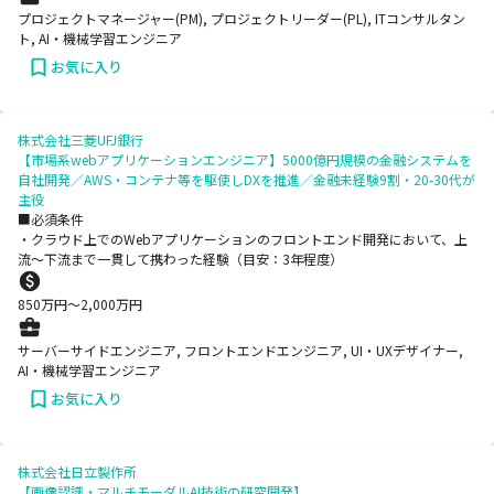
プロジェクトマネージャー(PM), プロジェクトリーダー(PL), ITコンサルタン
ト, AI・機械学習エンジニア
お気に入り
株式会社三菱UFJ銀行
【市場系webアプリケーションエンジニア】5000億円規模の金融システムを
自社開発／AWS・コンテナ等を駆使しDXを推進／金融未経験9割・20-30代が
主役
■必須条件
・クラウド上でのWebアプリケーションのフロントエンド開発において、上
流～下流まで一貫して携わった経験（目安：3年程度）
850
万円〜
2,000
万円
サーバーサイドエンジニア, フロントエンドエンジニア, UI・UXデザイナー,
AI・機械学習エンジニア
お気に入り
株式会社日立製作所
【画像認識・マルチモーダルAI技術の研究開発】