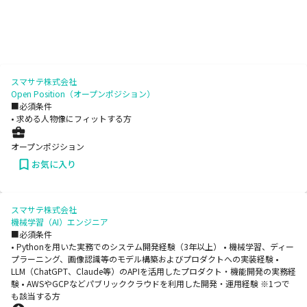
スマサテ株式会社
Open Position（オープンポジション）
■必須条件
• 求める人物像にフィットする方
オープンポジション
お気に入り
スマサテ株式会社
機械学習（AI）エンジニア
■必須条件
• Pythonを用いた実務でのシステム開発経験（3年以上） • 機械学習、ディー
プラーニング、画像認識等のモデル構築およびプロダクトへの実装経験 •
LLM（ChatGPT、Claude等）のAPIを活用したプロダクト・機能開発の実務経
験 • AWSやGCPなどパブリッククラウドを利用した開発・運用経験 ※1つで
も該当する方