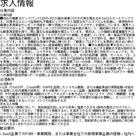
求人情報
仕事内容
仕事内容
■当社の概要 元クックパッド(2005-2015)副社長兼COOが代表を務めるAI SaaSスタートアップで
す。20億件以上という圧倒的な不動産ビッグデータと高度なAIアルゴリズムを武器に、賃貸物件の
最適な家賃算出やレポート作成を一瞬で完結させるSaaS「スマサテ」を提供しています。業界トッ
プクラスのシェア（管理戸数ランキングTOP200社の過半数が導入）と、解約率0.5%という驚異的
な顧客満足度を誇り、既に盤石な収益基盤を確立しています。 現在は、この強固な顧客基盤をテコ
に、3つの新製品を同時開発する「マルチプロダクト戦略」を推進しています。単一製品の安定成長
から、複数製品の展開による「非連続で爆発的な成長」へとフェーズが変わる、極めて面白いタイ
ミングです。 また、短期的な株価や評価に縛られず、「顧客とプロダクトに本質的に向き合い続け
る」ためにあえて上場を目指さない成長戦略を選択しています。 ■主な業務内容 ▼お任せしたいこ
と｜全社の「AI駆動型組織」への変革を導くAI推進責任者 LLMをはじめとする最新の生成AI技術を社
内業務プロセスに実装し、スマサテを「AI駆動型」の組織へと変革を導く中核ポジションです。 代
表の山岸（元クックパッド副社長兼COO）の右腕として、社内の各部署（開発、セールス、CS、コ
ーポレート等）を横断的に巻き込みながら、AIの力で圧倒的な生産性向上と新しい顧客体験の創出
を実現していただきます。 ▼具体的には.... •全社業務フローの分析、可視化、要件整理 •全社的な生
成AI活用戦略の立案およびBPR（業務プロセス改革）の推進 •AIエージェントやAIワークフローの自
社要件に合わせた設計 •生成AI×業務プロセス改革のPoC（概念実証）実施と全社展開 •各チームへ
のAI導入、普及推進、改善サイクルの運営 •国内外のAI技術トレンドの調査と自社プロダクト •業務
への適用可能性評価 •データ活用による社内の意思決定の高度化
必須条件
必須条件
• LLM（ChatGPT、Claude等）のAPIを活用したシステム開発、または機能実装の実務経験 •生成AI
を活用した社内業務の効率化、または新規ソリューション企画・推進経験 •業務プロセス改善（BP
R）やDX推進の実務経験 •複数のステークホルダーを巻き込んでプロジェクト（PoC〜横展開）を推
進した経験 •エンジニアリングの基礎知識（API連携やデータ処理の仕組みを理解し、エンジニアと
円滑に議論できるレベル） ※1つでも該当する方
求める人物像
•前例のない課題に対して、仮説検証を回しながら泥臭く推進できる方 •技術の面白さだけでなく、
「実務でどう生きるか」「事業にどう貢献するか」を追求できる方 •周囲を巻き込み、組織全体のAI
リテラシー底上げに貢献できるコミュニケーション能力がある方 • 分析やレポート作成で終わらず、
自らが作ったロジックをプロダクトに実装すること（手触り感）にやりがいを感じる方 • 複雑な巨大
産業（不動産）のメカニズム解明や、最新のAI技術に対して、知的好奇心を持って自発的に学び続
けられる方 • まわりの人との調和を大事にできる方
歓迎要件
• SaaS企業でのPdM・事業開発、または事業会社での新規事業企画の経験 • 社内へ