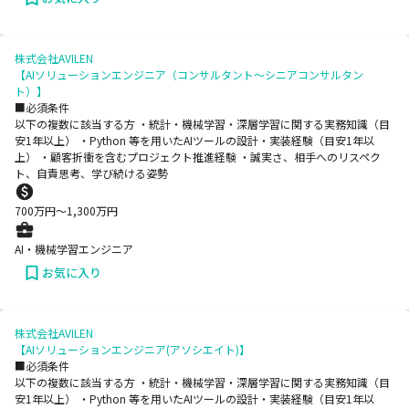
株式会社AVILEN
【AIソリューションエンジニア（コンサルタント〜シニアコンサルタン
ト）】
■必須条件
以下の複数に該当する方 ・統計・機械学習・深層学習に関する実務知識（目
安1年以上） ・Python 等を用いたAIツールの設計・実装経験（目安1年以
上） ・顧客折衝を含むプロジェクト推進経験 ・誠実さ、相手へのリスペク
ト、自責思考、学び続ける姿勢
700
万円〜
1,300
万円
AI・機械学習エンジニア
お気に入り
株式会社AVILEN
【AIソリューションエンジニア(アソシエイト)】
■必須条件
以下の複数に該当する方 ・統計・機械学習・深層学習に関する実務知識（目
安1年以上） ・Python 等を用いたAIツールの設計・実装経験（目安1年以