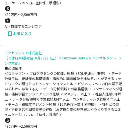
ュニケーション力、主体性、積極性）
480
万円〜
2,500
万円
AI・機械学習エンジニア
お気に入り
アクセンチュア株式会社
【＜休日AM選考会_8月22日（土）＞Customer Data＆AI コンサルタント_ソ
ング本部】
■必須条件
＜スタッフ＞ ・プログラミングの知識、経験（SQL/Python/R等） ・データ
分析手法、統計学の基礎知識・積極的に問題解決を進めることができるフッ
トワークの軽さとコミュニケーションスキル ・ビジネスレベルの日本語下記
いずれかに該当する方 ・データ分析領域での業務経験 ・コンサルティング経
験・機械学習エンジニアリング経験 ＜マネジャー以上＞ ・社会人経験6年以
上 ・データ分析領域での業務経験4年以上、コンサルティング経験４年以上
・チーム・組織マネジメント経験（10名程度～数十名規模） ・社外との交
渉・折衝を含む調整業務の経験（お客様企業の経営層とやりとりできるコミ
ュニケーション力、主体性、積極性）
480
万円〜
2,500
万円