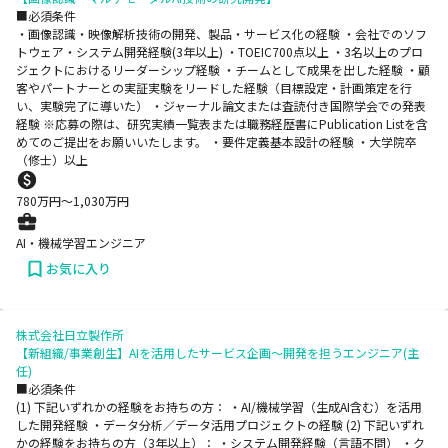
■必須条件
・画像認識・映像解析技術の開発、製品・サービス化の経験 ・会社でのソフ
トウェア・システム開発経験(3年以上) ・TOEIC700点以上 ・3名以上のプロ
ジェクトにおけるリーダーシップ経験 ・チームとして成果を出した経験 ・顧
客やパートナーとの実証実験をリードした経験（目標設定・計画策定を行
い、実験完了に導いた） ・ジャーナル論文または査読付き国際学会での発表
経験 ※応募の際は、研究実績一覧表または職務経歴書にPublication Listを含
めてのご提出をお願いいたします。 ・要件定義基本設計の経験 ・大学院卒
（修士）以上
780
万円〜
1,030
万円
AI・機械学習エンジニア
お気に入り
株式会社日立製作所
【新組織/事業創生】AIを活用したサービス企画～開発を担うエンジニア(主
任)
■必須条件
(1) 下記いずれかの経験をお持ちの方： ・AI/機械学習（生成AI含む）を活用
した開発経験 ・データ分析／データ活用プロジェクトの経験 (2) 下記いずれ
かの経験をお持ちの方（3年以上）： ・システム開発経験（言語不問） ・ク