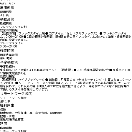
AWS、GCP
雇用形態
雇用形態
正社員
勤務形態
勤務形態
フレックスタイム制
就業時間補足
【勤務時間】 フレックスタイム制 ● コアタイム：なし（フルフレックス） ● フレキシブルタイ
ム：0:00〜24:00 ● 1日の標準労働時間：8時間 自分のライフスタイルに合わせて始業・終業時間を
自由に設定できます。
フレックスタイム
0:00〜24:00
残業時間
固定残業時間
月45時間
予定勤務地
予定勤務地
東京都品川区上大崎3-3-1自転車総合ビル 8F （最寄駅：● JR山手線目黒駅徒歩2分 ● 東京メトロ南
北線目黒駅徒歩1分）
勤務地補足
【勤務形態】 ハイブリッドワーク ● 出社日：月曜日のみ（全社ミーティング・対面コミュニケーシ
ョンの日） ● リモートワーク：火～金曜日はフルリモートOK 週の始まりである月曜日にチームで
顔を合わせ、それ以外の曜日は個人の生産性を最大化できるよう、自宅やオフィスなど自由な場所
で働けるスタイルを採用しています。
リモートワーク頻度
リモートワーク頻度
週1出社
福利厚生
保険
健康保険、労災保険、厚生年金保険、雇用保険
健康・医療
受動喫煙防止措置
制度
職場環境
リモートワーク制度