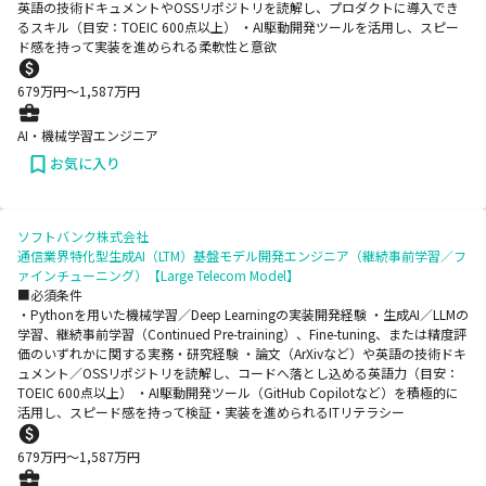
英語の技術ドキュメントやOSSリポジトリを読解し、プロダクトに導入でき
るスキル（目安：TOEIC 600点以上） ・AI駆動開発ツールを活用し、スピー
ド感を持って実装を進められる柔軟性と意欲
679
万円〜
1,587
万円
AI・機械学習エンジニア
お気に入り
ソフトバンク株式会社
通信業界特化型生成AI（LTM）基盤モデル開発エンジニア（継続事前学習／フ
ァインチューニング）【Large Telecom Model】
■必須条件
・Pythonを用いた機械学習／Deep Learningの実装開発経験 ・生成AI／LLMの
学習、継続事前学習（Continued Pre-training）、Fine-tuning、または精度評
価のいずれかに関する実務・研究経験 ・論文（ArXivなど）や英語の技術ドキ
ュメント／OSSリポジトリを読解し、コードへ落とし込める英語力（目安：
TOEIC 600点以上） ・AI駆動開発ツール（GitHub Copilotなど）を積極的に
活用し、スピード感を持って検証・実装を進められるITリテラシー
679
万円〜
1,587
万円