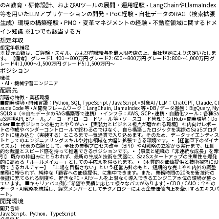
のAI教育・研修設計、およびAIツールの展開・運用経験 • LangChainやLlamaIndex
等を用いたLLMアプリケーションの開発・PoC経験 • 自社データのRAG（検索拡張
生成）環境の構築経験 • PMO・変革マネジメントの経験 • 不動産領域に関するドメ
イン知識 ※1つでも該当する方
想定年収
想定年収補足
※ 提示金額は、ご経験・スキル、および前職給与を最大限考慮の上、当社規定により決定いたしま
す。 【備考】 グレード1: 400〜600万円 グレード2: 600〜800万円 グレード3: 800〜1,000万円 グ
レード4: 1,000〜1,500万円 グレード5: 1,500万円〜
ポジション
職種
・AI・機械学習エンジニア
配属先
部署の特徴・業務環境
■開発環境 • 開発言語：Python, SQL, TypeScript / JavaScript • 対象AI / LLM：ChatGPT, Claude, Cl
aude Code 等 • AI開発フレームワーク：LangChain, LlamaIndex 等 • DB / データ基盤：BigQuery, My
SQL8.x（※自社データのRAG構築等で連携） • インフラ：AWS, GCP • 連携・自動化ツール：各種Sa
aS連携API, BIツール, ノーコード/ローコードツール 等 • ソースコード管理：GitHub • 開発環境：Do
cker ■本ポジションの魅力とやりがい • 【実装力とビジネス視点が磨かれる環境】 社内向けレポー
トの作成やベンダーコントロールで終わるのではなく、自ら構築したロジックを実際のSaaSプロダ
クトに組み込む（実装する）ところまで一気通貫で入り込めます。そのため、データサイエンティス
トとしてのエンジニアリングスキルや対応領域を大幅に拡張できる環境です。 • 【経営直下のダイナ
ミズム】 代表の右腕として、全社の業務プロセス改革（BPR）やAI戦略の立案から実行まで、圧倒
的な裁量とスピード感を持って推進できるポジションです。 • 【事業と組織の「非連続な成長」を牽
引】 既存の枠組みにとらわれず、最新の生成AI技術を武器に、SaaSスタートアップの生産性を爆発
的に高める「ルールメイカー」としての手応えを得られます。 • 【本質的な価値提供と技術探求に没
頭できるカルチャー】 「上場を目指さない」という経営方針のもと、短期的な売上や社内外の調整
業務に縛られず、純粋な「顧客への価値提供」に集中できます。また、業務時間の20%を新技術の
検証に充てられる制度や、好きなPC・AIツールを上限なく導入できるエンジニア本位の環境が整っ
ています。 ■キャリアパス例(ご希望や実績に応じて様々なパスがあります) • CDO / CAIO：全社の
データ・AI戦略を統括し、経営メンバーとしてテクノロジーによる企業価値向上を牽引するエキスパ
ート。
開発環境
開発言語
JavaScript、Python、TypeScript
クラウド