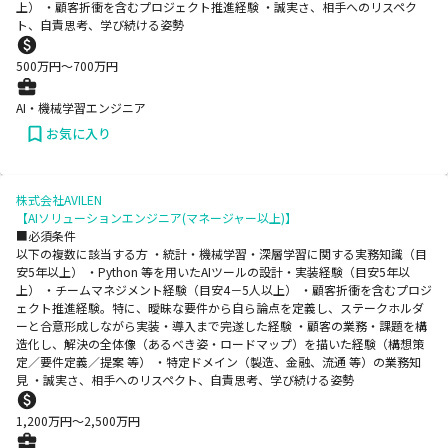
上） ・顧客折衝を含むプロジェクト推進経験 ・誠実さ、相手へのリスペク
ト、自責思考、学び続ける姿勢
500
万円〜
700
万円
AI・機械学習エンジニア
お気に入り
株式会社AVILEN
【AIソリューションエンジニア(マネージャー以上)】
■必須条件
以下の複数に該当する方 ・統計・機械学習・深層学習に関する実務知識（目
安5年以上） ・Python 等を用いたAIツールの設計・実装経験（目安5年以
上） ・チームマネジメント経験（目安4－5人以上） ・顧客折衝を含むプロジ
ェクト推進経験。特に、曖昧な要件から自ら論点を定義し、ステークホルダ
ーと合意形成しながら実装・導入まで完遂した経験 ・顧客の業務・課題を構
造化し、解決の全体像（あるべき姿・ロードマップ）を描いた経験（構想策
定／要件定義／提案 等） ・特定ドメイン（製造、金融、流通 等）の業務知
見 ・誠実さ、相手へのリスペクト、自責思考、学び続ける姿勢
1,200
万円〜
2,500
万円