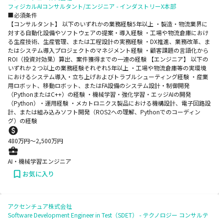
フィジカルAIコンサルタント/エンジニア - インダストリーX本部
■必須条件
【コンサルタント】 以下のいずれかの業務経験5年以上 ・製造・物流業界に
対する自動化設備やソフトウェアの提案・導入経験 ・工場や物流倉庫におけ
る生産技術、生産管理、または工程設計の実務経験 ・DX推進、業務改革、ま
たはシステム導入プロジェクトのマネジメント経験 ・顧客課題の言語化から
ROI（投資対効果）算出、案件獲得までの一連の経験 【エンジニア】 以下の
いずれか２つ以上の業務経験それぞれ5年以上 ・工場や物流倉庫等の実環境
におけるシステム導入・立ち上げおよびトラブルシューティング経験 ・産業
用ロボット、移動ロボット、またはFA設備のシステム設計・制御開発
（PythonまたはC++）の経験 ・機械学習・強化学習・エッジAIの開発
（Python）・運用経験 ・メカトロニクス製品における機構設計、電子回路設
計、または組み込みソフト開発（ROS2への理解、Pythonでのコーディン
グ）の経験
480
万円〜
2,500
万円
AI・機械学習エンジニア
お気に入り
アクセンチュア株式会社
Software Development Engineer in Test（SDET） - テクノロジー コンサルテ