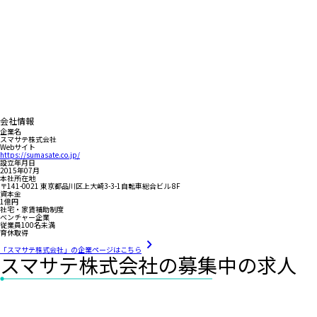
会社情報
企業名
スマサテ株式会社
Webサイト
https://sumasate.co.jp/
設立年月日
2015年07月
本社所在地
〒141-0021 東京都品川区上大崎3-3-1自転車総合ビル 8F
資本金
1億円
社宅・家賃補助制度
ベンチャー企業
従業員100名未満
育休取得
「スマサテ株式会社」の企業ページはこちら
スマサテ株式会社の募集中の求人