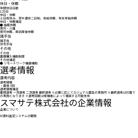
休日・休暇
年間休日日数
120日
休日・休暇
土日祝休み、完全週休二日制、有給休暇、年末年始休暇
休日・休暇補足
● 結婚休暇
育児・介護
育児休暇、産前産後休暇
諸手当
諸手当
住宅手当
その他
その他
書籍購入補助制度
その他補足
● リモートワーク機器補助
選考情報
選考内容
選考情報
・面接 3回
選考情報補足
書類選考 一次選考 二次選考 最終選考 ※必要に応じてカジュアル面談の実施可 ※最終選考は対面で
の実施となります ※選考回数は候補者によって増減する可能性有
スマサテ株式会社の企業情報
企業について
AI賃料査定システムの開発