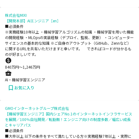
株式会社MIXI
【開発本部】AIエンジニア［en］
■必須条件
※実務経験10年以上 ・機械学習アルゴリズムの知識 ・機械学習を用いた機能
の開発経験 ・MLOpsの実装経験（デプロイ、監視、更新） ・コンピューター
サイエンスの基本的な知識 ※ご自身のアウトプット（GitHub、Zennなど）
に関するURLを共有いただけますと幸いです。 できればコードが分かるも
のが好ましいです。
840
万円〜
1,246
万円
AI・機械学習エンジニア
お気に入り
GMOインターネットグループ株式会社
【機械学習エンジニア】国内シェアNo.1のインターネットインフラサービス
を展開／100％自社開発／転勤無！エンジニア向けの制度多数／幅広い成長
とキャリアパス
■必須条件
■大卒以上 以下の条件をすべて満たしている方※実務経験7年以上 ・実際に