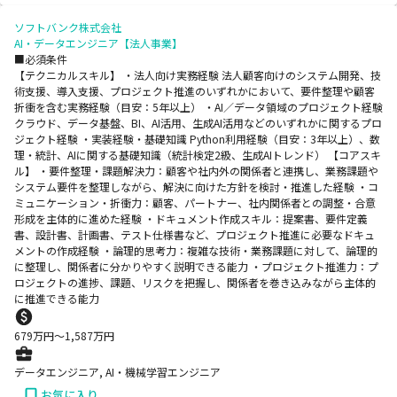
ソフトバンク株式会社
AI・データエンジニア【法人事業】
■必須条件
【テクニカルスキル】 ・法人向け実務経験 法人顧客向けのシステム開発、技
術支援、導入支援、プロジェクト推進のいずれかにおいて、要件整理や顧客
折衝を含む実務経験（目安：5年以上） ・AI／データ領域のプロジェクト経験
クラウド、データ基盤、BI、AI活用、生成AI活用などのいずれかに関するプロ
ジェクト経験 ・実装経験・基礎知識 Python利用経験（目安：3年以上）、数
理・統計、AIに関する基礎知識（統計検定2級、生成AIトレンド） 【コアスキ
ル】 ・要件整理・課題解決力：顧客や社内外の関係者と連携し、業務課題や
システム要件を整理しながら、解決に向けた方針を検討・推進した経験 ・コ
ミュニケーション・折衝力：顧客、パートナー、社内関係者との調整・合意
形成を主体的に進めた経験 ・ドキュメント作成スキル：提案書、要件定義
書、設計書、計画書、テスト仕様書など、プロジェクト推進に必要なドキュ
メントの作成経験 ・論理的思考力：複雑な技術・業務課題に対して、論理的
に整理し、関係者に分かりやすく説明できる能力 ・プロジェクト推進力：プ
ロジェクトの進捗、課題、リスクを把握し、関係者を巻き込みながら主体的
に推進できる能力
679
万円〜
1,587
万円
データエンジニア, AI・機械学習エンジニア
お気に入り