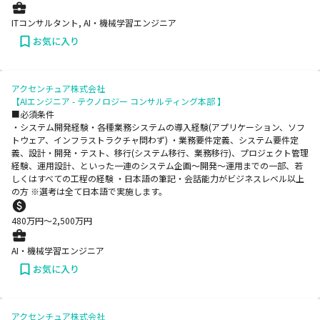
ITコンサルタント, AI・機械学習エンジニア
お気に入り
アクセンチュア株式会社
【AIエンジニア - テクノロジー コンサルティング本部 】
■必須条件
・システム開発経験・各種業務システムの導入経験(アプリケーション、ソフ
トウェア、インフラストラクチャ問わず) ・業務要件定義、システム要件定
義、設計・開発・テスト、移行(システム移行、業務移行)、プロジェクト管理
経験、運用設計、といった一連のシステム企画～開発～運用までの一部、若
しくはすべての工程の経験 ・日本語の筆記・会話能力がビジネスレベル以上
の方 ※選考は全て日本語で実施します。
480
万円〜
2,500
万円
AI・機械学習エンジニア
お気に入り
アクセンチュア株式会社