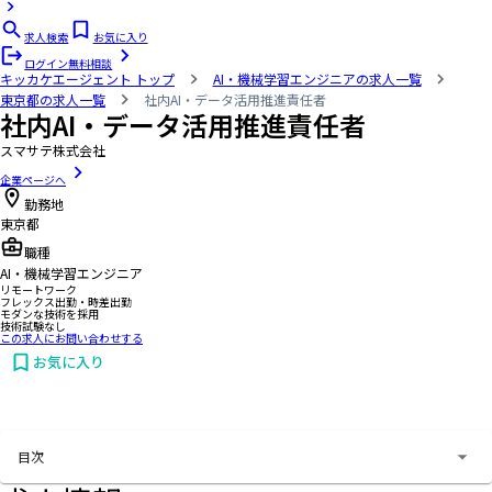
求人検索
お気に入り
ログイン
無料相談
キッカケエージェント
トップ
AI・機械学習エンジニアの求人一覧
東京都の求人一覧
社内AI・データ活用推進責任者
社内AI・データ活用推進責任者
スマサテ株式会社
企業ページへ
勤務地
東京都
職種
AI・機械学習エンジニア
リモートワーク
フレックス出勤・時差出勤
モダンな技術を採用
技術試験なし
この求人にお問い合わせする
お気に入り
お問い合わせする
目次