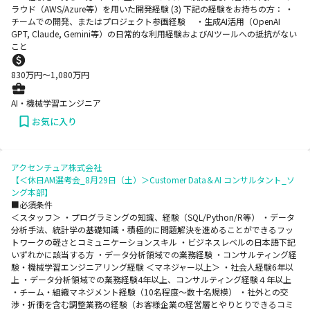
ラウド（AWS/Azure等）を用いた開発経験 (3) 下記の経験をお持ちの方： ・
チームでの開発、またはプロジェクト参画経験 ・生成AI活用（OpenAI
GPT, Claude, Gemini等）の日常的な利用経験およびAIツールへの抵抗がない
こと
830
万円〜
1,080
万円
AI・機械学習エンジニア
お気に入り
アクセンチュア株式会社
【＜休日AM選考会_8月29日（土）＞Customer Data＆AI コンサルタント_ソ
ング本部】
■必須条件
＜スタッフ＞ ・プログラミングの知識、経験（SQL/Python/R等） ・データ
分析手法、統計学の基礎知識・積極的に問題解決を進めることができるフッ
トワークの軽さとコミュニケーションスキル ・ビジネスレベルの日本語下記
いずれかに該当する方 ・データ分析領域での業務経験 ・コンサルティング経
験・機械学習エンジニアリング経験 ＜マネジャー以上＞ ・社会人経験6年以
上 ・データ分析領域での業務経験4年以上、コンサルティング経験４年以上
・チーム・組織マネジメント経験（10名程度～数十名規模） ・社外との交
渉・折衝を含む調整業務の経験（お客様企業の経営層とやりとりできるコミ