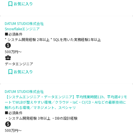
お気に入り
DATUM STUDIO株式会社
Snowflakeエンジニア
■必須条件
* システム開発経験 2年以上 * SQLを用いた実務経験1年以上
500
万円〜
データエンジニア
お気に入り
DATUM STUDIO株式会社
【システムエンジニア・データエンジニア】平均残業時間11h、平均週4リモ
ートでWLBが整えやすい環境／クラウド・IaC・CI/CD・AIなどの最新技術に
触れられる環境／マネジメント、スペシャリ
■必須条件
・システム開発経験 3年以上 ・DBの設計経験
500
万円〜