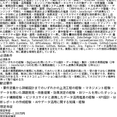
したデータ整備・活用基盤 ・エンジニア向け転職ポータルサイトの行動データ・分析基盤 ・AI機
能・業務効率化機能 ・社内DX推進（各種システム連携・業務フロー改善） ＜主な業務内容＞ ・デ
ータパイプラインの設計・構築・運用（BigQueryなど） ・CRMや社内システムのデータ整備・クレ
ンジング・可視化 ・AI機能の実装および業務自動化の推進（GAS・JavaScript・API連携など） ・
データ分析による課題発見・改善提案・効果測定 ・ビジネスサイドの要望を技術要件に落とし込
み、優先順位をつけて推進 ＜業務の進め方＞ ・ビジネスサイドと密にコミュニケーションを取りな
がら課題の洗い出しと方向性を擦り合わせ ・データ基盤・AI機能はマイルストーンを設定しながら
段階的に構築 ・施策の効果検証を短いサイクルで回し、改善を継続的に推進 ＜ロードマップ＞ ・短
期：CRMデータの整備・分析基盤の構築・業務自動化の推進 ・中期：AI機能の精度の向上・データ
ドリブンな意思決定の仕組み化 ・長期：独自データサービスの展開 ・社内AI活用の全社展開 ＜関わ
れる範囲＞ ビジネスサイドとの課題ヒアリング・要件整理 データ基盤・AI機能の技術選定およびア
ーキテクチャ設計 実装・運用・効果検証まで一貫して関与 ■技術環境 領域技術スタックデータ: 基
盤BigQuery、AppFlow、Python 業務自動化: GAS、JavaScript、Zoho Deluge フロントエンド: Typ
eScript、React、Next.js、TailwindCSS バックエンド：PHP(8.3)、Laravel(version 10)、Python イ
ンフラ: AWS（Lambda、S3、APIGateway、RDSなど） AI・自動化ツール: Claude、GitHub Copilo
t、CodeRabbit その他ツール: Docker、GitHub、Notion、Slack、Jira、Figma ※「データ活用の効
果最大化」と「推進スピード」を最優先する文化です。業務に役立つ新しいAIツールや技術は積極的
に取り入れ、常に最適な環境を追求しています。
必須条件
必須条件
以下いずれかの経験 ・BigQueryを用いたテーブル設計・データ抽出・集計・分析の実務経験（2年
以上） ・JavaScript / GASを用いた業務自動化・システム連携の実装経験（2年以上）
求める人物像
・自身の業務範囲外の業務にも挑戦してみたいと思える成長意欲の高い方 ・受け身ではなく課題発
見、指摘と改善、解決に向け主体的に行動できる方 ・他のメンバーと協調して仕事ができ、柔軟な
対応力がある方 ・テキストコミュニケーション能力が高い方 ・依頼に対してホスピタリティ精神を
持って取り組める方
歓迎要件
・要件定義から詳細設計までのいずれかの上流工程の経験 ・マネジメント経験 ・
データを用いた課題発見・改善提案・効果測定の経験 ・BIツールを用いたダッシュ
ボード構築経験 ・ビジネスサイドと連携したデータ活用推進の経験 ・KPI設計・分
析レポートの作成経験 ・AIやデータ活用に関する知識・経験
想定年収
想定年収
500万円〜1,200万円
想定年収補足