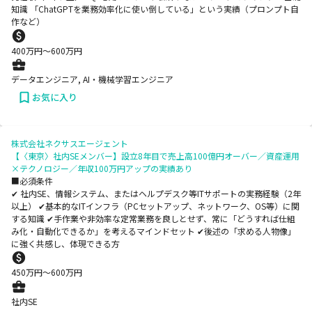
知識 「ChatGPTを業務効率化に使い倒している」という実績（プロンプト自
作など）
400
万円〜
600
万円
データエンジニア, AI・機械学習エンジニア
お気に入り
株式会社ネクサスエージェント
【〈東京〉社内SEメンバー】設立8年目で売上高100億円オーバー／資産運用
×テクノロジー／年収100万円アップの実績あり
■必須条件
✔ 社内SE、情報システム、またはヘルプデスク等ITサポートの実務経験（2年
以上） ✔基本的なITインフラ（PCセットアップ、ネットワーク、OS等）に関
する知識 ✔手作業や非効率な定常業務を良しとせず、常に「どうすれば仕組
み化・自動化できるか」を考えるマインドセット ✔後述の「求める人物像」
に強く共感し、体現できる方
450
万円〜
600
万円
社内SE