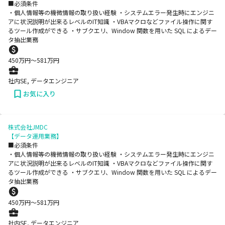
■必須条件
・個人情報等の機微情報の取り扱い経験 ・システムエラー発生時にエンジニ
アに状況説明が出来るレベルのIT知識 ・VBAマクロなどファイル操作に関す
るツール作成ができる ・サブクエリ、Window 関数を用いた SQL によるデー
タ抽出業務
450
万円〜
581
万円
社内SE, データエンジニア
お気に入り
株式会社JMDC
【データ運用業務】
■必須条件
・個人情報等の機微情報の取り扱い経験 ・システムエラー発生時にエンジニ
アに状況説明が出来るレベルのIT知識 ・VBAマクロなどファイル操作に関す
るツール作成ができる ・サブクエリ、Window 関数を用いた SQL によるデー
タ抽出業務
450
万円〜
581
万円
社内SE, データエンジニア