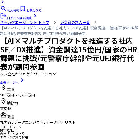
求人検索
お気に入り
ログイン
無料相談
キッカケエージェント
トップ
東京都の求人一覧
【AI×マルチプロダクトを推進する社内SE／DX推進】資金調達15億円/国家のHR課
題に挑戦/元警察庁幹部や元UFJ銀行代表が顧問参画
【AI×マルチプロダクトを推進する社内
SE／DX推進】資金調達15億円/国家のHR
課題に挑戦/元警察庁幹部や元UFJ銀行代
表が顧問参画
株式会社キッカケクリエイション
企業ページへ
年収
500万円〜1,200万円
勤務地
東京都
職種
社内SE, データエンジニア, データアナリスト
リモートワーク
開発でAI活用
自社サービスあり
モダンな技術を採用