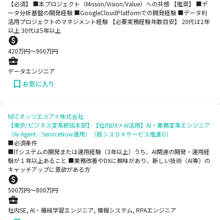
【必須】 ■本プロジェクト（Misson/Vision/Value）への共感 【推奨】 ■デ
ータ分析基盤の開発経験 ■GoogleCloudPlatformでの開発経験 ■データ利
活用プロジェクトのマネジメント経験 【必要実務経験年数目安】 20代は2年
以上 30代は5年以上
420
万円〜
900
万円
データエンジニア
お気に入り
NECネッツエスアイ株式会社
【東京/ビジネス変革統括本部】【社内DX×AI活用】AI・業務変革エンジニア
（AI-Agent／ServiceNow運用）（経シスＤＸサービス推進G）
■必須条件
■ITシステムの開発または運用経験（3年以上）うち、AI関連の開発・運用経
験が１年以上あること ■業務改善やDXに興味があり、新しい技術（AI等）の
キャッチアップに意欲がある方
500
万円〜
800
万円
社内SE, AI・機械学習エンジニア, 情報システム, RPAエンジニア