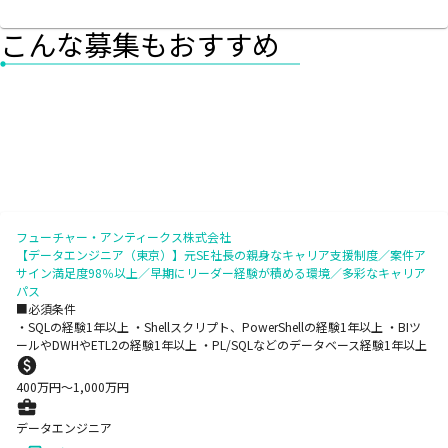
こんな募集もおすすめ
フューチャー・アンティークス株式会社
【データエンジニア（東京）】元SE社長の親身なキャリア支援制度／案件ア
サイン満足度98％以上／早期にリーダー経験が積める環境／多彩なキャリア
パス
■必須条件
・SQLの経験1年以上 ・Shellスクリプト、PowerShellの経験1年以上 ・BIツ
ールやDWHやETL2の経験1年以上 ・PL/SQLなどのデータベース経験1年以上
400
万円〜
1,000
万円
データエンジニア