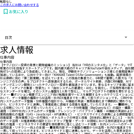
転勤なし
この求人にお問い合わせする
お気に入り
お問い合わせする
目次
求人情報
仕事内容
仕事内容
【テクノロジー投資の背景と開発組織のミッション】 当社は「HRのエンタメ化」と「データ」でIT
産業のOSを目指すスタートアップです。国内最大級のITキャリア系YouTubeや自社メディア、自社開
発ATSへの投資により急成長してきました。現在、伊藤忠テクノソリューションズ様との業務提携が
加速しているほか、公共セクター向け「KIKKAKE Talent OS for Government」も始動。国家規模の
社会課題に挑む「第二創業期」を迎えています。この独自の集客力と、6年間で蓄積した膨大な「エ
ンジニアの生の声」をプロダクトへ直接還元するため、ポータルサイト刷新、内製CRM構築、AIマ
ッチングエンジン開発といったテクノロジー投資を最加速させています。単なるキャリア支援に留ま
らず、「メディアの集客・啓蒙力」×「自社システムの最適化・AI化」を両立し、IT採用市場の新た
なスタンダードを確立。そのシステム基盤を1人称で型化し、マルチプロダクトの開発を牽引するコ
アメ ---- ■ポジション概要 ITエンジニア向け転職支援サービスを展開するキッカケクリエイションに
おいて、データ基盤の構築からAI活用・社内DX推進までを一貫して担うポジションです。 CRMや社
内システムのデータ整備・分析基盤の設計から、AI機能の実装・業務自動化まで横断的に関わりな
がら、ビジネスサイドと連携して事業成長に直結する改善を推進していただきます。 ---- ■期待して
いる役割について 【まず担っていただくこと】 ・データ分析基盤（BigQueryなど）の設計・構築・
運用 ・CRMや社内システムのデータ整備・クレンジング・パイプライン構築 ・AI機能の実装および
業務自動化の推進（GAS・JavaScript・API連携など） ・ビジネスサイドとの連携による課題整理と
改善提案 ・既存業務フローの可視化・ボトルネックの特定と改善 【将来的に期待すること】 ・社内
のデータ活用・AI推進戦略の設計とロードマップ整理 ・データ・AI領域における技術選定および標
準化の推進 ・ビジネスサイドの要望を技術要件に落とし込むリード役割 ・社内メンバーへのデータ
活用促進・リテラシー向上の支援 ---- ■業務内容 データ基盤の構築からAI活用・社内DX推進までを
一貫して担っていただきます。ビジネスサイドと密に連携しながら、データを活用した意思決定の
高度化と業務効率化を推進していきます。 ＜関わるシステム・領域＞ ・社内CRM（Zoho）を起点と