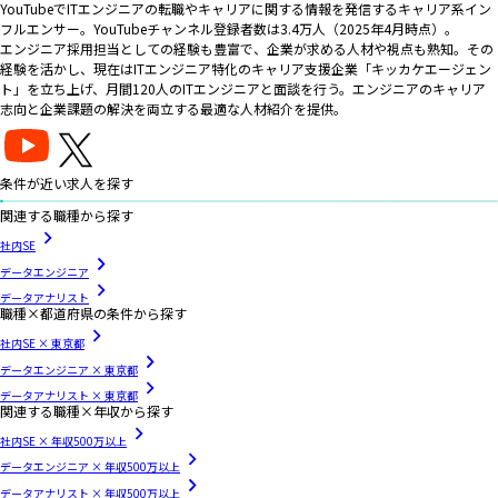
YouTubeでITエンジニアの転職やキャリアに関する情報を発信するキャリア系イン
フルエンサー。YouTubeチャンネル登録者数は3.4万人（2025年4月時点）。
エンジニア採用担当としての経験も豊富で、企業が求める人材や視点も熟知。その
経験を活かし、現在はITエンジニア特化のキャリア支援企業「キッカケエージェン
ト」を立ち上げ、月間120人のITエンジニアと面談を行う。エンジニアのキャリア
志向と企業課題の解決を両立する最適な人材紹介を提供。
条件が近い求人を探す
関連する職種から探す
社内SE
データエンジニア
データアナリスト
職種×都道府県の条件から探す
社内SE × 東京都
データエンジニア × 東京都
データアナリスト × 東京都
関連する職種×年収から探す
社内SE × 年収500万以上
データエンジニア × 年収500万以上
データアナリスト × 年収500万以上