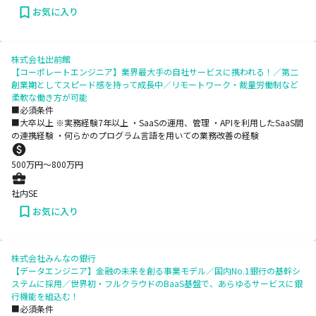
お気に入り
株式会社出前館
【コーポレートエンジニア】業界最大手の自社サービスに携われる！／第二
創業期としてスピード感を持って成長中／リモートワーク・裁量労働制など
柔軟な働き方が可能
■必須条件
■大卒以上 ※実務経験7年以上 ・SaaSの運用、管理 ・APIを利用したSaaS間
の連携経験 ・何らかのプログラム言語を用いての業務改善の経験
500
万円〜
800
万円
社内SE
お気に入り
株式会社みんなの銀行
【データエンジニア】金融の未来を創る事業モデル／国内No.1銀行の基幹シ
ステムに採用／世界初・フルクラウドのBaaS基盤で、あらゆるサービスに銀
行機能を組込む！
■必須条件