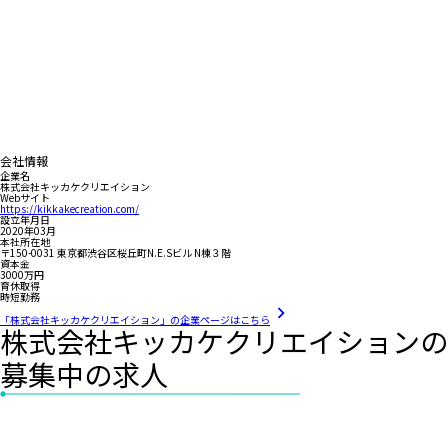
会社情報
企業名
株式会社キッカケクリエイション
Webサイト
https://kikkakecreation.com/
設立年月日
2020年03月
本社所在地
〒150-0031 東京都渋谷区桜丘町N.E.Sビル N棟３階
資本金
3000万円
育休取得
時短勤務
「株式会社キッカケクリエイション」の企業ページはこちら
株式会社キッカケクリエイションの
募集中の求人