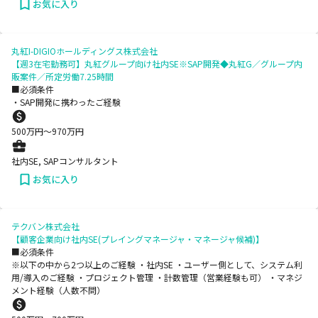
お気に入り
丸紅I-DIGIOホールディングス株式会社
【週3在宅勤務可】丸紅グループ向け社内SE※SAP開発◆丸紅G／グループ内
販案件／所定労働7.25時間
■必須条件
・SAP開発に携わったご経験
500
万円〜
970
万円
社内SE, SAPコンサルタント
お気に入り
テクバン株式会社
【顧客企業向け社内SE(プレイングマネージャ・マネージャ候補)】
■必須条件
※以下の中から2つ以上のご経験 ・社内SE ・ユーザー側として、システム利
用/導入のご経験 ・プロジェクト管理 ・計数管理（営業経験も可） ・マネジ
メント経験（人数不問）