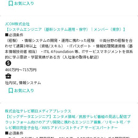
お気に入り
JCOM株式会社
【システムエンジニア（基幹システム運用・保守）｜メンバー（東京）】
■必須条件
（経験） ・情報システムの開発・運用に携わった経験 ※両分野の経験を合
わせて通算3年以上 （資格/スキル） ・ITパスポート ・情報処理関連資格（基
本情報技術者 相当） ・ITIL 4 Foundation 等、ITサービスマネジメントを体系
的に学ぶ意欲・学習実績がある方（入社後の取得も歓迎）
460
万円〜
715
万円
社内SE, 情報システム
お気に入り
株式会社テレビ朝日メディアプレックス
【ビッグデータエンジニア】エンタメ領域／民放テレビ番組の見逃し配信プ
ラットフォーム向けのアプリ開発に携わるエンジニア募集／リモート可／テ
レビ朝日完全子会社／AWS アドバンストティア サービスパートナー
■必須条件