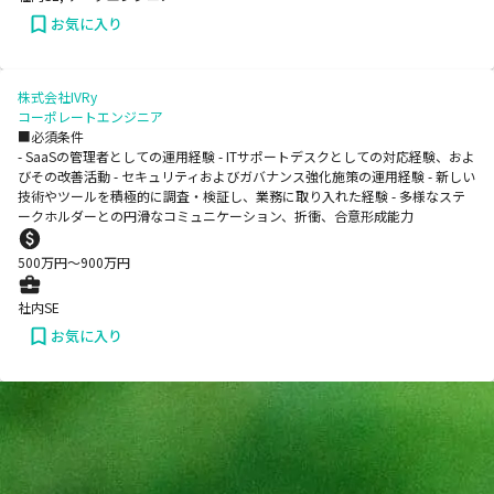
お気に入り
株式会社IVRy
コーポレートエンジニア
■必須条件
- SaaSの管理者としての運用経験 - ITサポートデスクとしての対応経験、およ
びその改善活動 - セキュリティおよびガバナンス強化施策の運用経験 - 新しい
技術やツールを積極的に調査・検証し、業務に取り入れた経験 - 多様なステ
ークホルダーとの円滑なコミュニケーション、折衝、合意形成能力
500
万円〜
900
万円
社内SE
お気に入り