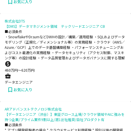
お気に入り
株式会社DTS
【DMS】データマネジメント領域 テックリードエンジニア CB
■必須条件
・SnowflakeやDr.sumなどDWHの設計／構築／運用経験 ・SQLおよびデータ
モデリング（正規化／ディメンショナル等）の実務経験 ・クラウド（AWS／
Azure／GCP）上でのデータ基盤構築経験 ・パフォーマンスチューニングお
よびコスト最適化の実務経験 ・データセキュリティ（アクセス制御、マスキ
ング等）の設計経験 ・データ品質管理およびデータガバナンスに関する理解
460
万円〜
620
万円
データエンジニア
お気に入り
ARアドバンストテクノロジ株式会社
【データエンジニア（渋谷）】東証グロース上場/クラウド領域やAIに強みを
持つ企業/プライム案件9割以上/週1出社推奨/自社プロダクト有
■必須条件
* アプリ開発経験者の場合 * クラウドサービス利用経験 * 設計以降の開発経