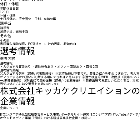
休日・休暇
年間休日日数
120日
休日・休暇
土日祝休み、完全週休二日制、有給休暇
諸手当
諸手当
通勤手当、役職手当
その他
その他
書籍購入補助制度、PC選択自由、社内表彰、服装自由
選考情報
選考内容
選考情報
・カジュアル面談あり ・適性検査あり ・オファー面談あり ・面接 2回
選考情報補足
①カジュアル選考（課長/ 代表取締役） ※志望動機は不要です。弊社の紹介を中心に進めて、考え方
がマッチするかお互いに判断する場にできればと思います ②適性検査 ③WEB一次面接（現場メンバ
ー/開発責任者） ④対面にて最終面接（課長/ 代表取締役） ※最終面接でお越しいただく場合、東京
近郊以外の方には交通費を支給いたします
株式会社キッカケクリエイションの
企業情報
企業について
ITエンジニア特化型転職支援サービス事業/ ポータルサイト運営 ITエンジニア向けYouTubeメディア/
オウンドメディア事業 IT領域における新規事業多数企画・検討中