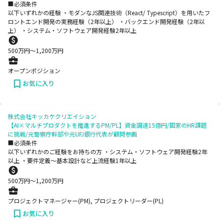
■必須条件
以下いずれかの経験 ・モダンなJS関連技術（React/ Typescript）を用いたフ
ロントエンド開発の実務経験（2年以上） ・バックエンド開発経験（2年以
上） ・システム・ソフトウェア開発経験2年以上
500
万円〜
1,200
万円
オープンポジション
お気に入り
株式会社キッカケクリエイション
【AI×マルチプロダクトを推進するPM/PL】資金調達15億円/国家のHR課題
に挑戦/元警察庁幹部や元UFJ銀行代表が顧問参画
■必須条件
以下いずれかのご経験をお持ちの方 ・システム・ソフトウェア開発経験2年
以上 ・要件定義～基本設計など上流経験1年以上
500
万円〜
1,200
万円
プロジェクトマネージャー(PM), プロジェクトリーダー(PL)
お気に入り