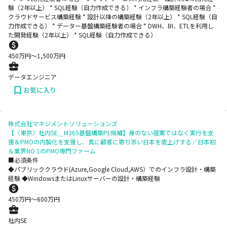
験（2年以上） * SQL経験（自力作成できる） * インフラ構築経験者の場合 *
クラウドサービス構築経験 * 設計以降の構築経験（2年以上） * SQL経験（自
力作成できる） * データー基盤構築経験者の場合 * DWH、BI、ETLを利用し
た開発経験（2年以上） * SQL経験（自力作成できる）
450
万円〜
1,500
万円
データエンジニア
お気に入り
株式会社マネジメントソリューションズ
【〈東京〉社内SE＿M365基盤構築PL候補】身のない提案ではなく実行を支
援＆PMOの内製化を支援し、真に顧客に寄り添い日本を底上げする／日本初
＆業界NO.1のPMO専門ファーム
■必須条件
◆パブリッククラウド(Azure,Google Cloud,AWS）でのインフラ設計・構築
経験 ◆WindowsまたはLinuxサーバーの設計・構築経験
450
万円〜
600
万円
社内SE