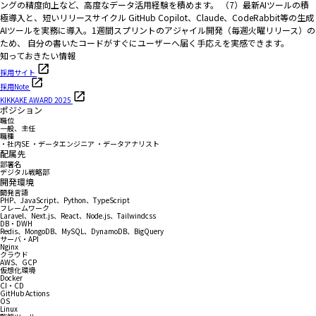
ングの精度向上など、高度なデータ活用経験を積めます。 （7）最新AIツールの積
極導入と、短いリリースサイクル GitHub Copilot、Claude、CodeRabbit等の生成
AIツールを実務に導入。1週間スプリントのアジャイル開発（毎週火曜リリース）の
ため、 自分の書いたコードがすぐにユーザーへ届く手応えを実感できます。
知っておきたい情報
採用サイト
採用Note
KIKKAKE AWARD 2025
ポジション
職位
一般、主任
職種
・社内SE ・データエンジニア ・データアナリスト
配属先
部署名
デジタル戦略部
開発環境
開発言語
PHP、JavaScript、Python、TypeScript
フレームワーク
Laravel、Next.js、React、Node.js、Tailwindcss
DB・DWH
Redis、MongoDB、MySQL、DynamoDB、BigQuery
サーバ・API
Nginx
クラウド
AWS、GCP
仮想化環境
Docker
CI・CD
GitHub Actions
OS
Linux