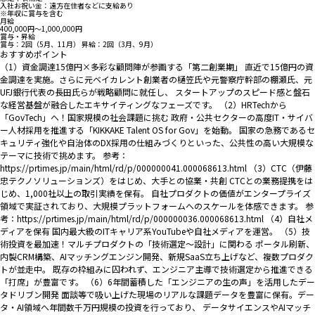
入社お祝い金：遠方在住者などに支給あり
※年収に賞与を含む
月給
400,000円〜1,000,000円
賞与・昇給
賞与：2回（5月、11月） 昇給：2回（3月、9月）
おすすめポイント
（1）資金調達15億円×多彩な顧問陣が参画する「第二創業期」 直近で15億円の資
金調達を実施。さらに元ベイカレント創業者の樋笠氏や元警察庁幹部の棚瀬氏、元
UFJ銀行代表の長田氏らが戦略顧問に就任し、 スタートアップのスピード感と盤石
な経営基盤が融合したエキサイティングなフェーズです。 （2）HRTechから
「GovTech」へ！国家規模の社会課題に挑む 政府・公共セクターの高度IT・サイバ
ー人材採用を推進する「KIKKAKE Talent OS for Gov」を始動。 国家の急務であるセ
キュリティ強化や自治体のDX採用の仕組みづくりといった、公共性の高い大規模な
テーマに技術で挑めます。 参考：
https://prtimes.jp/main/html/rd/p/000000041.000068613.html （3）CTC（伊藤
忠テクノソリューションズ）をはじめ、大手との協業・共創 CTCとの業務提携をは
じめ、1,000社以上の取引実績を保有。 自社プロダクトの価値がエンタープライズ
領域で実証されており、大規模プラットフォームへのスケールを体感できます。 参
考：https://prtimes.jp/main/html/rd/p/000000036.000068613.html （4）自社メ
ディアを保有 国内最大級のITキャリア系YouTubeや自社メディアを運営。 （5）技
術投資を最加速！マルチプロダクトの「技術選定〜設計」に関わる ポータル刷新、
内製CRM構築、AIマッチングエンジン開発、新規SaaS立ち上げなど、複数プロダク
トが並走中。 既存の枠組みに囚われず、エンジニア主導で技術選定から推進できる
「打席」が豊富です。 （6）6年間蓄積した「エンジニアの生の声」を活用したデー
タドリブン開発 面談等で吸い上げた現場のリアルな課題データを豊富に保有。デー
タ・AI領域へ年間数千万円規模の投資を行っており、 データサイエンスやAIマッチ