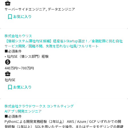
サーバーサイドエンジニア, データエンジニア
お気に入り
株式会社カウリス
【情報システム課社内SE候補】経産省J-Startup選出！／金融犯罪に挑む自社
サービス開発／国籍不問、失敗を恐れない社風/フルリモート
■必須条件
• 社内SE（情シス部門）経験
440
万円〜
700
万円
社内SE
お気に入り
株式会社クラウドワークス コンサルティング
AIアプリ開発エンジニア
■必須条件
Pythonによる開発実務経験（2年以上） AWS / Azure / GCP いずれかでの開
発経験（1年以上） SQLを用いたデータ操作、またはデータモデリングの基礎