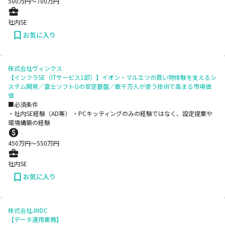
500
万円〜
700
万円
社内SE
お気に入り
株式会社ヴィンクス
【インフラSE（ITサービス1部）】イオン・マルエツの買い物体験を支えるシ
ステム開発／富士ソフトGの安定基盤／数千万人が使う技術で高まる市場価
値
■必須条件
・社内SE経験（AD等） ・PCキッティングのみの経験ではなく、設定提案や
環境構築の経験
450
万円〜
550
万円
社内SE
お気に入り
株式会社JMDC
【データ運用業務】