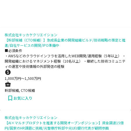
株式会社キッカケクリエイション
【幹部候補（CTO候補）】急成長企業の開発組織ビルド/技術戦略の策定と推
進/自社サービスの開発/IPO準備中
■必須条件
・AWSなどのクラウドインフラを活用したWEB開発/運用経験（5年以上） ・
開発組織におけるマネジメント経験（10名以上） ・継続した技術コミュニテ
ィの運営や技術情報の外部発信の経験
1,000
万円〜
1,500
万円
幹部候補, CTO候補
お気に入り
株式会社キッカケクリエイション
【AI×マルチプロダクトを推進する開発オープンポジション】資金調達15億
円/国家のHR課題に挑戦/元警察庁幹部や元UFJ銀行代表が顧問参画