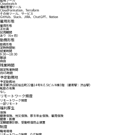
監視ツール
Cloudwatch
構成管理ツール
CloudFormation、Terraform
その他ツール、サービス
GitHub、Slack、JIRA、ChatGPT、Notion
雇用形態
雇用形態
正社員
試用期間
あり（6ヶ月）
勤務形態
勤務形態
定時時間制
就業時間
9:30〜18:30
服装
自由
残業時間
固定残業時間
月45時間
予定勤務地
予定勤務地
東京都渋谷区桜丘町22番14号N.E.Sビル N棟3階 （最寄駅：渋谷駅）
転勤の有無
なし
リモートワーク頻度
リモートワーク頻度
一部リモート
福利厚生
保険
健康保険、労災保険、厚生年金保険、雇用保険
健康・医療
定期健康診断、受動喫煙防止措置
制度
職場環境
リモートワーク制度、OJT制度