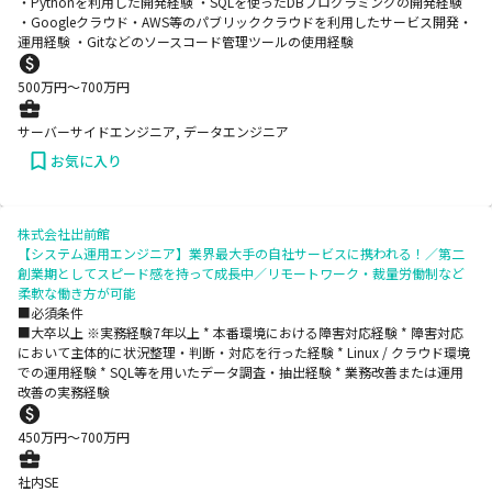
・Pythonを利用した開発経験 ・SQLを使ったDBプログラミングの開発経験
・Googleクラウド・AWS等のパブリッククラウドを利用したサービス開発・
運用経験 ・Gitなどのソースコード管理ツールの使用経験
500
万円〜
700
万円
サーバーサイドエンジニア, データエンジニア
お気に入り
株式会社出前館
【システム運用エンジニア】業界最大手の自社サービスに携われる！／第二
創業期としてスピード感を持って成長中／リモートワーク・裁量労働制など
柔軟な働き方が可能
■必須条件
■大卒以上 ※実務経験7年以上 * 本番環境における障害対応経験 * 障害対応
において主体的に状況整理・判断・対応を行った経験 * Linux / クラウド環境
での運用経験 * SQL等を用いたデータ調査・抽出経験 * 業務改善または運用
改善の実務経験
450
万円〜
700
万円
社内SE