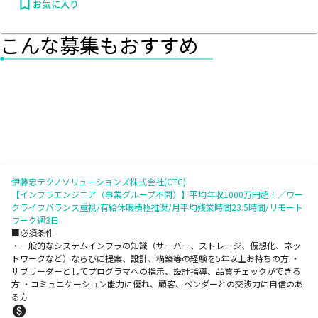
お気に入り
こんな募集もおすすめ
伊藤忠テクノソリューションズ株式会社(CTC)
【インフラエンジニア（事業グループ不問）】平均年収1000万円超！／ワー
クライフバランス重視/有給休暇積極推奨/月平均残業時間23.5時間/リモート
ワーク週3日
■必須条件
・一般的なシステムインフラの知識（サーバー、ストレージ、仮想化、ネッ
トワークなど）ならびに提案、設計、構築等の経験を5年以上お持ちの方 ・
サブリーダーとしてプログラマへの指示、設計指導、品質チェックができる
方 ・コミュニケーション能力に優れ、顧客、ベンダーとの交渉力に自信のあ
る方