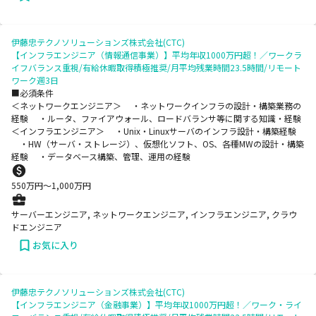
伊藤忠テクノソリューションズ株式会社(CTC)
【インフラエンジニア（情報通信事業）】平均年収1000万円超！／ワークラ
イフバランス重視/有給休暇取得積極推奨/月平均残業時間23.5時間/リモート
ワーク週3日
■必須条件
＜ネットワークエンジニア＞ ・ネットワークインフラの設計・構築業務の
経験 ・ルータ、ファイアウォール、ロードバランサ等に関する知識・経験
＜インフラエンジニア＞ ・Unix・Linuxサーバのインフラ設計・構築経験
・HW（サーバ・ストレージ）、仮想化ソフト、OS、各種MWの設計・構築
経験 ・データベース構築、管理、運用の経験
550
万円〜
1,000
万円
サーバーエンジニア, ネットワークエンジニア, インフラエンジニア, クラウ
ドエンジニア
お気に入り
伊藤忠テクノソリューションズ株式会社(CTC)
【インフラエンジニア（金融事業）】平均年収1000万円超！／ワーク・ライ