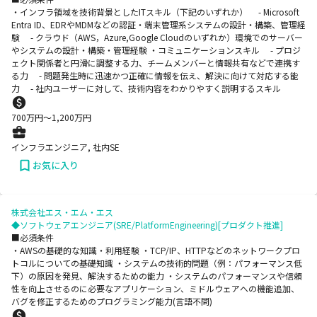
・インフラ領域を技術背景としたITスキル（下記のいずれか） - Microsoft
Entra ID、EDRやMDMなどの認証・端末管理系システムの設計・構築、管理経
験 - クラウド（AWS，Azure,Google Cloudのいずれか）環境でのサーバー
やシステムの設計・構築・管理経験 ・コミュニケーションスキル - プロジ
ェクト関係者と円滑に調整する力、チームメンバーと情報共有などで連携す
る力 - 問題発生時に迅速かつ正確に情報を伝え、解決に向けて対応する能
力 - 社内ユーザーに対して、技術内容をわかりやすく説明するスキル
700
万円〜
1,200
万円
インフラエンジニア, 社内SE
お気に入り
株式会社エス・エム・エス
◆ソフトウェアエンジニア(SRE/PlatformEngineering)[プロダクト推進]
■必須条件
・AWSの基礎的な知識・利用経験 ・TCP/IP、HTTPなどのネットワークプロ
トコルについての基礎知識 ・システムの技術的問題（例：パフォーマンス低
下）の原因を発見、解決するための能力 ・システムのパフォーマンスや信頼
性を向上させるのに必要なアプリケーション、ミドルウェアへの機能追加、
バグを修正するためのプログラミング能力(言語不問)