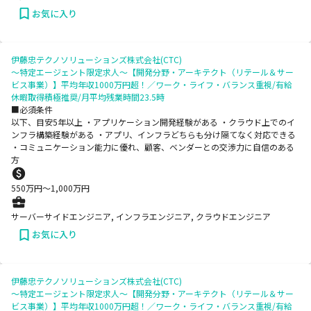
お気に入り
伊藤忠テクノソリューションズ株式会社(CTC)
～特定エージェント限定求人～【開発分野・アーキテクト（リテール＆サー
ビス事業）】平均年収1000万円超！／ワーク・ライフ・バランス重視/有給
休暇取得積極推奨/月平均残業時間23.5時
■必須条件
以下、目安5年以上 ・アプリケーション開発経験がある ・クラウド上でのイ
ンフラ構築経験がある ・アプリ、インフラどちらも分け隔てなく対応できる
・コミュニケーション能力に優れ、顧客、ベンダーとの交渉力に自信のある
方
550
万円〜
1,000
万円
サーバーサイドエンジニア, インフラエンジニア, クラウドエンジニア
お気に入り
伊藤忠テクノソリューションズ株式会社(CTC)
～特定エージェント限定求人～【開発分野・アーキテクト（リテール＆サー
ビス事業）】平均年収1000万円超！／ワーク・ライフ・バランス重視/有給