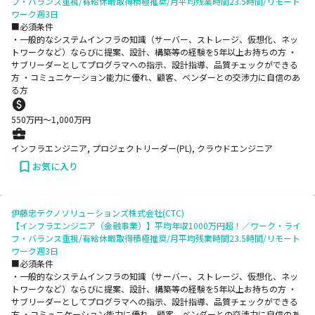
フ・バランス重視/有給休暇取得積極推奨/月平均残業時間23.5時間/リモート
ワーク週3日
■必須条件
・一般的なシステムインフラの知識（サーバー、ストレージ、仮想化、ネッ
トワークなど）ならびに提案、設計、構築等の経験を5年以上お持ちの方 ・
サブリーダーとしてプログラマへの指示、設計指導、品質チェックができる
方 ・コミュニケーション能力に優れ、顧客、ベンダーとの交渉力に自信のあ
る方
550
万円〜
1,000
万円
インフラエンジニア, プロジェクトリーダー(PL), クラウドエンジニア
お気に入り
伊藤忠テクノソリューションズ株式会社(CTC)
【インフラエンジニア（金融事業）】平均年収1000万円超！／ワーク・ライ
フ・バランス重視/有給休暇取得積極推奨/月平均残業時間23.5時間/リモート
ワーク週3日
■必須条件
・一般的なシステムインフラの知識（サーバー、ストレージ、仮想化、ネッ
トワークなど）ならびに提案、設計、構築等の経験を5年以上お持ちの方 ・
サブリーダーとしてプログラマへの指示、設計指導、品質チェックができる
方 ・コミュニケーション能力に優れ、顧客、ベンダーとの交渉力に自信のあ