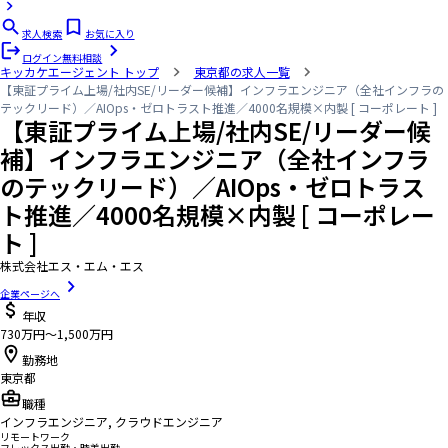
求人検索
お気に入り
ログイン
無料相談
キッカケエージェント
トップ
東京都の求人一覧
【東証プライム上場/社内SE/リーダー候補】インフラエンジニア（全社インフラの
テックリード）／AIOps・ゼロトラスト推進／4000名規模×内製 [ コーポレート ]
【東証プライム上場/社内SE/リーダー候
補】インフラエンジニア（全社インフラ
のテックリード）／AIOps・ゼロトラス
ト推進／4000名規模×内製 [ コーポレー
ト ]
株式会社エス・エム・エス
企業ページへ
年収
730万円〜1,500万円
勤務地
東京都
職種
インフラエンジニア, クラウドエンジニア
リモートワーク
フレックス出勤・時差出勤