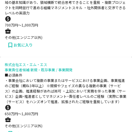
域の基本知識があり、領域横断で統合思考できることを重視 ・複数プロジェ
クトを同時並行で進める組織マネジメントスキル ・社外関係者と交渉できる
レベルの英語力
700
万円〜
1,000
万円
その他(エンジニア以外)
お気に入り
株式会社エス・エム・エス
事業責任者候補 新規・既存事業 / 事業開発
■必須条件
・事業会社において複数の事業またはサービスにおける事業企画、事業推進
のご経験（概ね3年以上） ※規模やフェイズの異なる複数の事業（サービ
ス）の企画、推進経験があれば尚可 ・上記において実務を伴った事業（サー
ビス）企画~推進者としてマネジメント~責任者レベルのご経験 （実際に事業
（サービス）をハンズオンで推進、拡張されたご経験を重視しています）
650
万円〜
1,800
万円
その他(エンジニア以外)