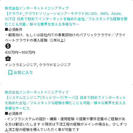
株式会社インターネットイニシアティブ
【クラウド_クラウドソリューションアーキテクト(IIJ GIO、AWS、Azure、
GCP)】日本で初めてインターネットを始めた会社／フルスタックな経験を積
むことも可能／様々な業界を支える多様なサー
■必須条件
・顧客向け、もしくは自社内での事業部向けのパブリッククラウド／プライ
ベートクラウドの導入経験（1年以上）
430
万円〜
900
万円
インフラエンジニア, クラウドエンジニア
お気に入り
株式会社インターネットイニシアティブ
【システムエンジニア(ネットワーク/サーバ)】日本で初めてインターネット
を始めた会社／フルスタックな経験を積むことも可能／様々な業界を支える
多様なサービス
■必須条件
- インフラシステムの設計・構築・運用経験 ※提案や要件定義のご経験があ
る方は歓迎いたします ※現状は下流工程の経験がメインの場合も、少しずつ
上流工程の経験を積んでいただく事が可能です