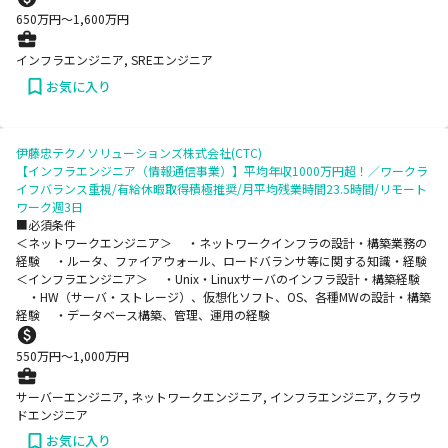
650
万円〜
1,600
万円
インフラエンジニア, SREエンジニア
お気に入り
伊藤忠テクノソリューションズ株式会社(CTC)
【インフラエンジニア（情報通信事業）】平均年収1000万円超！／ワークラ
イフバランス重視/有給休暇取得積極推奨/月平均残業時間23.5時間/リモート
ワーク週3日
■必須条件
＜ネットワークエンジニア＞ ・ネットワークインフラの設計・構築業務の
経験 ・ルータ、ファイアウォール、ロードバランサ等に関する知識・経験
＜インフラエンジニア＞ ・Unix・Linuxサーバのインフラ設計・構築経験
・HW（サーバ・ストレージ）、仮想化ソフト、OS、各種MWの設計・構築
経験 ・データベース構築、管理、運用の経験
550
万円〜
1,000
万円
サーバーエンジニア, ネットワークエンジニア, インフラエンジニア, クラウ
ドエンジニア
お気に入り