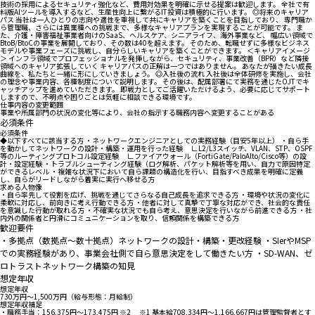
技術の採用によるセキュリティ強化など、費用対効果を明確に示せる提案は歓迎します。 全社で有
料版AIツールを導入するなど、生産性向上に繋がるIT投資は積極的に行います。 ◎将来のキャリア
パス 当社は一人ひとりの志向や適性を重視して共にキャリアを築くことを目指しており、 専門職か
ら管理職、さらには異業種への挑戦まで、多様なキャリアプランを実現することが可能です。 ま
た、介護・障害福祉事業者向けのSaaS、ヘルスケア、シニアライフ、海外事業など、 幅広い領域で
BtoB/BtoCの事業を展開しており、その数は40を超えます。 そのため、転職せずに多様なビジネス
モデルや事業フェーズに挑戦し、自分らしいキャリアを築くことができます。 ＜キャリアイメージ
＞ インフラ領域でプロフェッショナルを発揮しながら、セキュリティ、事業改善（BPR）など隣接
領域へのキャリア拡張していく キャリアパスの正解は一つではありません。 あなたが描きたい成長
曲線を、私たちと一緒に形にしていきましょう。 ◎入社後の流れ 入社後は全体研修を実施し、会社
の理念や事業内容、各種制度について説明します。 その後は、配属部署にて実務を通じたOJTでキ
ャッチアップを進めていただきます。 即戦力としてご活躍いただけるよう、必要に応じてサポート
しますので、不明点や困りごとは気軽に相談できる環境です。
仕事内容の変更範囲
事業や所属部門の状況の変化等により、会社の指示する職務内容へ変更することがある
必須条件
必須条件
◆以下すべてに該当する方 ・ネットワークエンジニアとしての実務経験（目安5年以上） ・自ら手
を動かしてネットワークの設計・構築・運用を行った経験 ∟L2/L3スイッチ、VLAN、STP、OSPF
等のルーティングプロトコル設定経験 ∟ファイアウォール（FortiGate/PaloAlto/Cisco等）の設
計・設定経験 ・トラブルシューティング経験（ログ解析、パケット解析等を用い、自力で原因特定
ができるレベル ・複雑な状況下において自ら課題の構造化を行い、目指すべき成果を明確に定義
し、自らがリードしながら着実に実行へ移せる方
求める人物像
・自ら率先して役割を広げ、挑戦を通じてさらなる自己成長を追求できる方 ・環境や状況の変化に
柔軟に対応し、前向きに考え行動できる方 ・他者に対して真摯で丁寧な対応ができ、社会的な責任
を意識した行動が取れる方 ・不確実な状況でも自ら考え、意思決定を行いながら前進できる方 ・社
内外の関係者と円滑にコミュニケーションを取り、信頼関係を構築できる方
歓迎要件
・多拠点（数拠点～数十拠点）ネットワークの設計・構築・更改経験 ・SIerやMSP
での実務経験があり、事業会社側で自ら意思決定をして働きたい方 ・SD-WAN、ゼ
ロトラストネットワーク構築の知見
想定年収
想定年収
730万円〜1,500万円（給与形態：月給制）
想定年収補足
・職務手当：156,375円～173,475円 ※2 ※1 基本給708,334円～1,166,667円は管理監督者とす