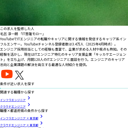
この求人を監修した人
毛呂 淳一朗 「IT菩薩モロー」
YouTubeでITエンジニアの転職やキャリアに関する情報を発信するキャリア系イン
フルエンサー。YouTubeチャンネル登録者数は3.4万人（2025年4月時点）。
エンジニア採用担当としての経験も豊富で、企業が求める人材や視点も熟知。その
経験を活かし、現在はITエンジニア特化のキャリア支援企業「キッカケエージェン
ト」を立ち上げ、月間120人のITエンジニアと面談を行う。エンジニアのキャリア
志向と企業課題の解決を両立する最適な人材紹介を提供。
条件が近い求人を探す
関連する職種から探す
インフラエンジニア
クラウドエンジニア
職種×都道府県の条件から探す
インフラエンジニア × 東京都
クラウドエンジニア × 東京都