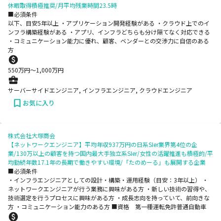
休暇取得積極推奨/月平均残業時間23.5時
■必須条件
以下、目安5年以上 ・アプリケーション開発経験がある ・クラウド上でのイ
ンフラ構築経験がある ・アプリ、インフラどちらも分け隔てなく対応できる
・コミュニケーション能力に優れ、顧客、ベンダーとの交渉力に自信のある
方
550
万円〜
1,000
万円
サーバーサイドエンジニア, インフラエンジニア, クラウドエンジニア
お気に入り
株式会社大塚商会
【ネットワークエンジニア】平均年収937万円の日系SIer業界第4位の企
業/130万以上の顧客を持つ国内最大手独立系SIer/女性の活躍推進も積極的/平
均勤続年数17.1年の長期で働きやすい環境/「たのめーる」も展開する企業
■必須条件
・インフラエンジニアとしての設計・構築・運用経験（目安：3年以上） ・
ネットワークエンジニアが行う業務に興味がある方 ・新しい技術の習得や、
技術選定を行うプロセスに興味がある方 ・成長志向を持っていて、前向きな
方 ・コミュニケーション能力のある方 ■資格 第一種運転免許普通自動車