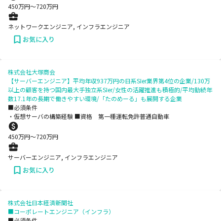
450
万円〜
720
万円
ネットワークエンジニア, インフラエンジニア
お気に入り
株式会社大塚商会
【サーバーエンジニア】平均年収937万円の日系SIer業界第4位の企業/130万
以上の顧客を持つ国内最大手独立系SIer/女性の活躍推進も積極的/平均勤続年
数17.1年の長期で働きやすい環境/「たのめーる」も展開する企業
■必須条件
・仮想サーバの構築経験 ■資格 第一種運転免許普通自動車
450
万円〜
720
万円
サーバーエンジニア, インフラエンジニア
お気に入り
株式会社日本経済新聞社
■コーポレートエンジニア（インフラ）
■必須条件