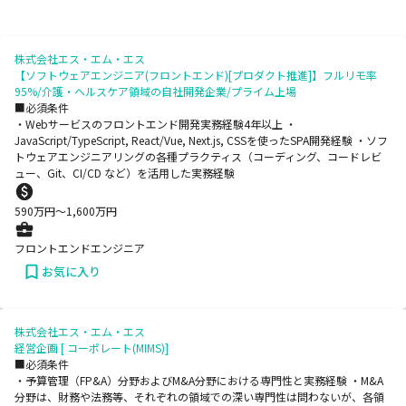
株式会社エス・エム・エス
【ソフトウェアエンジニア(フロントエンド)[プロダクト推進]】フルリモ率
95%/介護・ヘルスケア領域の自社開発企業/プライム上場
■必須条件
・Webサービスのフロントエンド開発実務経験4年以上 ・
JavaScript/TypeScript, React/Vue, Next.js, CSSを使ったSPA開発経験 ・ソフ
トウェアエンジニアリングの各種プラクティス（コーディング、コードレビ
ュー、Git、CI/CD など）を活用した実務経験
590
万円〜
1,600
万円
フロントエンドエンジニア
お気に入り
株式会社エス・エム・エス
経営企画 [ コーポレート(MIMS)]
■必須条件
・予算管理（FP&A）分野およびM&A分野における専門性と実務経験 ・M&A
分野は、財務や法務等、それぞれの領域での深い専門性は問わないが、各領