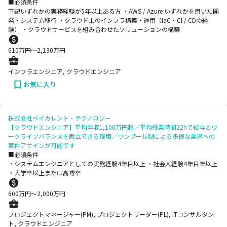
■必須条件
下記いずれかの実務経験が5年以上ある方 ・AWS / Azure いずれかを用いた開
発・システム移行 ・クラウド上のインフラ構築・運用（IaC・CI / CDの経
験） ・クラウドサービスを組み合わせたソリューションの構築
610
万円〜
2,130
万円
インフラエンジニア, クラウドエンジニア
お気に入り
株式会社ベイカレント・テクノロジー
【クラウドエンジニア】平均年収1,100万円超／平均残業時間22hで給与とワ
ークライフバランスを両立できる環境／ワンプール制による多様な業界への
案件アサインが可能です
■必須条件
・システムエンジニアとしての実務経験4年目以上 ・社会人経験4年目年以上
・大学卒以上または高専卒
600
万円〜
2,000
万円
プロジェクトマネージャー(PM), プロジェクトリーダー(PL), ITコンサルタン
ト, クラウドエンジニア