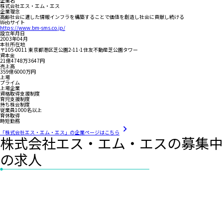
企業名
株式会社エス・エム・エス
企業理念
高齢社会に適した情報インフラを構築することで価値を創造し社会に貢献し続ける
Webサイト
https://www.bm-sms.co.jp/
設立年月日
2003年04月
本社所在地
〒105-0011 東京都港区芝公園2-11-1住友不動産芝公園タワー
資本金
21億4748万3647円
売上高
359億6000万円
上場
プライム
上場企業
資格取得支援制度
育児支援制度
持ち株会制度
従業員1000名以上
育休取得
時短勤務
「株式会社エス・エム・エス」の企業ページはこちら
株式会社エス・エム・エスの募集中
の求人