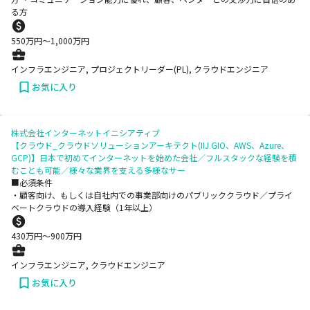
る方
550
万円〜
1,000
万円
インフラエンジニア, プロジェクトリーダー(PL), クラウドエンジニア
お気に入り
株式会社インターネットイニシアティブ
【クラウド_クラウドソリューションアーキテクト(IIJ GIO、AWS、Azure、
GCP)】日本で初めてインターネットを始めた会社／フルスタックな経験を積
むことも可能／様々な業界を支える多様なサー
■必須条件
・顧客向け、もしくは自社内での事業部向けのパブリッククラウド／プライ
ベートクラウドの導入経験（1年以上）
430
万円〜
900
万円
インフラエンジニア, クラウドエンジニア
お気に入り