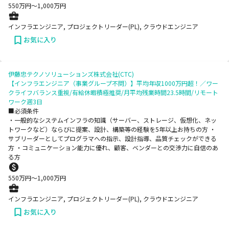
550
万円〜
1,000
万円
インフラエンジニア, プロジェクトリーダー(PL), クラウドエンジニア
お気に入り
伊藤忠テクノソリューションズ株式会社(CTC)
【インフラエンジニア（事業グループ不問）】平均年収1000万円超！／ワー
クライフバランス重視/有給休暇積極推奨/月平均残業時間23.5時間/リモート
ワーク週3日
■必須条件
・一般的なシステムインフラの知識（サーバー、ストレージ、仮想化、ネッ
トワークなど）ならびに提案、設計、構築等の経験を5年以上お持ちの方 ・
サブリーダーとしてプログラマへの指示、設計指導、品質チェックができる
方 ・コミュニケーション能力に優れ、顧客、ベンダーとの交渉力に自信のあ
る方
550
万円〜
1,000
万円
インフラエンジニア, プロジェクトリーダー(PL), クラウドエンジニア
お気に入り