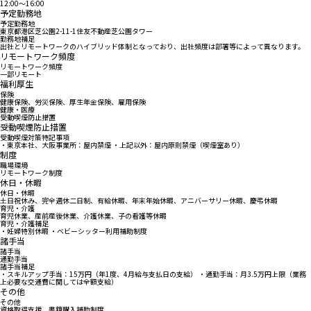
12:00〜16:00
予定勤務地
予定勤務地
東京都港区芝公園2-11-1住友不動産芝公園タワー
勤務地補足
出社とリモートワークのハイブリッド体制となっており、出社頻度は部署等によって異なります。
リモートワーク頻度
リモートワーク頻度
一部リモート
福利厚生
保険
健康保険、労災保険、厚生年金保険、雇用保険
健康・医療
受動喫煙防止措置
受動喫煙防止措置
受動喫煙対策特記事項
・東京本社、大阪事業所：屋内禁煙 ・上記以外：屋内原則禁煙（喫煙室あり）
制度
職場環境
リモートワーク制度
休日・休暇
休日・休暇
土日祝休み、完全週休二日制、有給休暇、年末年始休暇、アニバーサリー休暇、慶弔休暇
育児・介護
育児休業、産前産後休業、介護休業、子の看護等休暇
育児・介護補足
・妊婦特別休暇 ・ベビーシッター利用補助制度
諸手当
諸手当
通勤手当
諸手当補足
・スキルアップ手当：15万円（年1度、4月給与支払日の支給） ・通勤手当：月3.5万円上限（業務
上必要な交通費に関しては全額支給）
その他
その他
資格取得支援、書籍購入補助制度