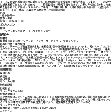
る ※2 時間外労働の有無に関わらず、45時間分の固定残業代を職務手当として支給 超過分
は超過勤務手当として別途支給 管理監督者は職務手当を含まず、月額は年収を12分割した金
額を基本給として支給 ・スキルアップ手当：15万円（年1度、4月給与支払日の支給） ・通勤手当：
月3.5万円上限（業務上必要な交通費に関しては全額支給）
月給
451,959円〜
賞与・昇給
賞与：1回 昇給：1回
ポジション
職種
・インフラエンジニア ・クラウドエンジニア
配属先
部署名
経営管理本部 経営インフラ部 ITインフラサービスグループ ITインフラ
部署の特徴・業務環境
ITインフラチームは現在正社員3名、業務委託3名の計6名体制となっています。 同グループ内にはヘ
ルプデスクチームや音声コミュニケーションチーム（IP電話等を取り扱うチーム）が存在し、連携
しながら業務を行っています。 ◎環境 ・出社／リモートワークのハイブリッド型です。 ・オンサイ
トでの障害対応も必要になるため、チームで交代しつつ、週2-3回の本社への出社を想定していま
す。 ・本社(2000名)、地方拠点(10名〜500名)のオフィスネットワークと本社サーバールーム、デ
ータセンター（VPN拠点用）、AWS ・ネットワーク機器：Foritgate、Aruba、HP、Panasonic AIRR
ECT(WiFi)など ・ユーザ端末：Windows or Mac ・Hyper-V、Windows Serverなどのオンプレミスま
たは仮想環境 ・GoogleWorkSpace、セールスフォース、Kintoneなどのクラウドサービス
雇用形態
雇用形態
正社員
試用期間
あり（3ヶ月）
勤務形態
勤務形態
フレックスタイム制
就業時間補足
※休憩時間はコアタイム時間内に1時間とする ※労働時間が6時間以上8時間未満の所定労働日の休
憩時間はコアタイムの範囲内で45分とし、 6時間未満の所定労働日については休憩は定めないも
のとする ※事業や所属部門の状況変化等により、就業時間を変更することがある
フレックスタイム
開始時間：7:30〜12:00 終了時間：16:00〜21:00
コアタイム