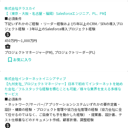
株式会社テラスカイ
【〈東京・大阪・名古屋・福岡〉Salesforceエンジニア、PL、PM】
■必須条件
下記いずれかのご経験 ・リーダー経験および5年以上のCRM／SFAの導入プロ
ジェクト経験 ・3年以上のSalesforce導入プロジェクト経験
450
万円〜
1,000
万円
プロジェクトマネージャー(PM), プロジェクトリーダー(PL)
お気に入り
株式会社インターネットイニシアティブ
【九州支社_プロジェクトマネージャー】日本で初めてインターネットを始め
た会社／フルスタックな経験を積むことも可能／様々な業界を支える多様な
サービス
■必須条件
・ネットワーク/サーバー/アプリケーションシステムいずれかの要件定義・
設計・構築の経験 ・プロジェクト管理や協力会社管理の経験（協力会社に全
て任せるのではなく、ご自身でも手を動かした経験） ・提案書、設計書、テ
スト仕様書などのドキュメント作成、顧客折衝、調整経験