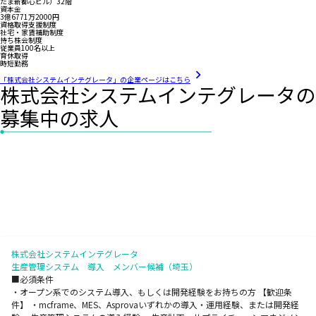
たま新都心ビル）32階
資本金
3億6771万2000円
資格取得支援制度
社宅・家賃補助制度
持ち株会制度
従業員100名以上
育休取得
時短勤務
「株式会社システムインテグレータ」の企業ページはこちら
株式会社システムインテグレータの
募集中の求人
株式会社システムインテグレータ
生産管理システム 導入 メンバー候補（埼玉）
■必須条件
・オープン系でのシステム導入、もしくは開発経験をお持ちの方 【歓迎条
件】 ・mcframe、MES、Asprovaいずれかの導入・運用経験、または開発経