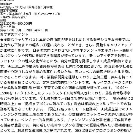
想定年収
470万円〜700万円（給与形態：月給制）
想定年収補足
賞与：基本給の4.5ヵ月 ※インセンティブ有
※年収に賞与を含む
月給
238,200円〜390,000円
賞与・昇給
賞与：2回（6月、12月） 昇給：1回
おすすめポイント
★柔軟なキャリアパスと異動の自由度 ERPをはじめとする業務システム開発では、
上流から下流までの幅広い工程に携わることができ、さらに異動やキャリアアップ
が柔軟に可能です。 自身の志向に合わせてPLやマネジメントやエキスパート職様々
なポジションや役割に挑戦できる環境が整っています。 新しいアイデアを歓迎し、
フットワークの軽い文化があるため、自分の意見を発揮しやすく成長が期待できま
す。 ★上流工程や顧客折衝経験が積める 社内での業務において、経理部長や社長と
直接やり取りしながら進める案件も多いため、高いレベルの顧客折衝スキルを身に
つけることができます。 特に業務系開発を経験しており、上流工程に興味を持って
いる候補者様にとっては、非常に魅力的なポイントです。 ★ライフステージに合わ
せた柔軟な勤務形態 仕事と子育ての両立が可能な環境が整っています。 10:00～
15:00をコアタイムとしたフレックスタイム制が導入されており、男性育休取得率
も70%を超えています。 全社員対象で月8日まで在宅勤務が可能で、「拠点通勤に2
時間以上」or「拠点まで100キロ離れている」場合は相談の上フルリモートでの勤
務も可能となっております。（現在12名フルリモート勤務中） ★成長企業でのチャ
レンジングな環境 上場企業でありながら、少数精鋭でフットワークの軽い環境が整
っています。ベンチャー的な要素もあり、チャレンジングな仕事を通じて成長でき
る機会が豊富です。 特に新しい技術やモダンな環境での経験を積みたい候補者様に
とっては、刺激的な職場環境が提供されます。 SES出身者やプログラミング経験が