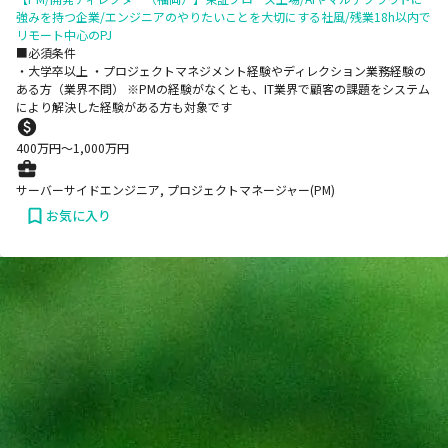
強みを持つ企業/エンジニアのやりたいことを大切にする社風/残業18h以内で
リモート中心のPJ
■必須条件
・大学卒以上 ・プロジェクトマネジメント経験やディレクション業務経験の
ある方（業界不問） ※PMの経験がなくとも、IT業界で顧客の課題をシステム
により解決した経験がある方も対象です
400
万円〜
1,000
万円
サーバーサイドエンジニア, プロジェクトマネージャー(PM)
お気に入り