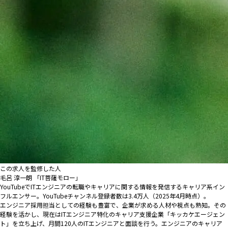
この求人を監修した人
毛呂 淳一朗 「IT菩薩モロー」
YouTubeでITエンジニアの転職やキャリアに関する情報を発信するキャリア系イン
フルエンサー。YouTubeチャンネル登録者数は3.4万人（2025年4月時点）。
エンジニア採用担当としての経験も豊富で、企業が求める人材や視点も熟知。その
経験を活かし、現在はITエンジニア特化のキャリア支援企業「キッカケエージェン
ト」を立ち上げ、月間120人のITエンジニアと面談を行う。エンジニアのキャリア