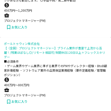
クがある方も歓迎します。 ◎学歴不問／第二新卒歓迎
450
万円〜
1,200
万円
プロジェクトマネージャー(PM)
お気に入り
ポールトゥウィン株式会社
【〈全国〉プロジェクトマネージャー】プライム案件が豊富で上流から活
躍！/残業ほぼなし◎/リモート相談可/年間休日120日以上＋フレックスホリ
デー
■必須条件
・ゲーム業界やゲーム業界に準ずる業界でのPMやディレクター経験​ ・BtoB顧
客折衝経験 ・ソフトウェア案件の品質保証業務経験（要件定義経験／管理職
ポジション）​
400
万円〜
800
万円
プロジェクトマネージャー(PM)
お気に入り