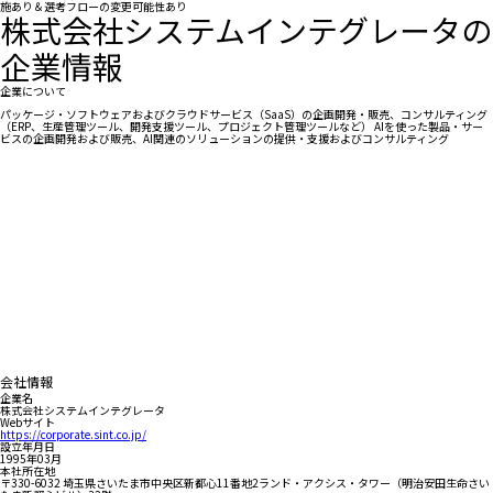
施あり＆選考フローの変更可能性あり
株式会社システムインテグレータの
企業情報
企業について
パッケージ・ソフトウェアおよびクラウドサービス（SaaS）の企画開発・販売、コンサルティング
（ERP、生産管理ツール、開発支援ツール、プロジェクト管理ツールなど） AIを使った製品・サー
ビスの企画開発および販売、AI関連のソリューションの提供・支援およびコンサルティング
会社情報
企業名
株式会社システムインテグレータ
Webサイト
https://corporate.sint.co.jp/
設立年月日
1995年03月
本社所在地
〒330-6032 埼玉県さいたま市中央区新都心11番地2ランド・アクシス・タワー（明治安田生命さい