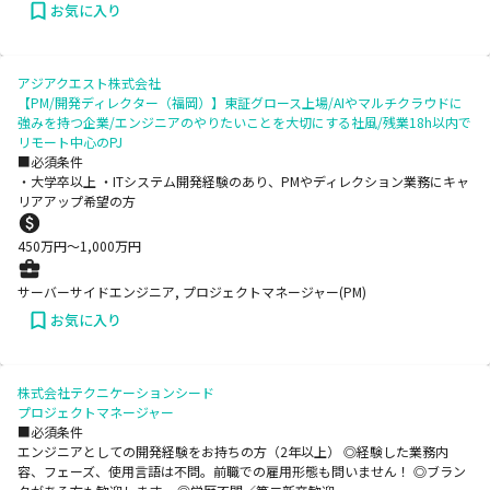
お気に入り
アジアクエスト株式会社
【PM/開発ディレクター（福岡）】東証グロース上場/AIやマルチクラウドに
強みを持つ企業/エンジニアのやりたいことを大切にする社風/残業18h以内で
リモート中心のPJ
■必須条件
・大学卒以上 ・ITシステム開発経験のあり、PMやディレクション業務にキャ
リアアップ希望の方
450
万円〜
1,000
万円
サーバーサイドエンジニア, プロジェクトマネージャー(PM)
お気に入り
株式会社テクニケーションシード
プロジェクトマネージャー
■必須条件
エンジニアとしての開発経験をお持ちの方（2年以上） ◎経験した業務内
容、フェーズ、使用言語は不問。前職での雇用形態も問いません！ ◎ブラン