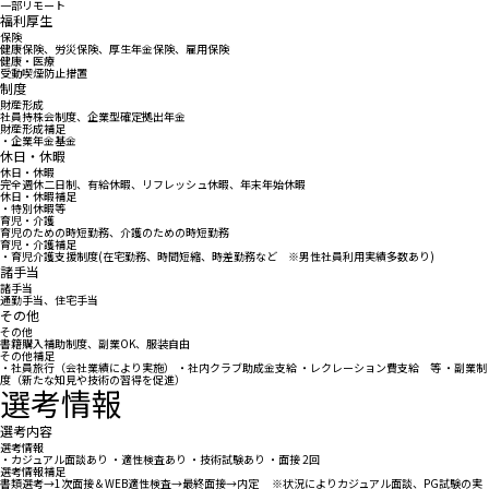
一部リモート
福利厚生
保険
健康保険、労災保険、厚生年金保険、雇用保険
健康・医療
受動喫煙防止措置
制度
財産形成
社員持株会制度、企業型確定拠出年金
財産形成補足
・企業年金基金
休日・休暇
休日・休暇
完全週休二日制、有給休暇、リフレッシュ休暇、年末年始休暇
休日・休暇補足
・特別休暇等
育児・介護
育児のための時短勤務、介護のための時短勤務
育児・介護補足
・育児介護支援制度(在宅勤務、時間短縮、時差勤務など ※男性社員利用実績多数あり)
諸手当
諸手当
通勤手当、住宅手当
その他
その他
書籍購入補助制度、副業OK、服装自由
その他補足
・社員旅行（会社業績により実施） ・社内クラブ助成金支給 ・レクレーション費支給 等 ・副業制
度（新たな知見や技術の習得を促進）
選考情報
選考内容
選考情報
・カジュアル面談あり ・適性検査あり ・技術試験あり ・面接 2回
選考情報補足
書類選考→1次面接＆WEB適性検査→最終面接→内定 ※状況によりカジュアル面談、PG試験の実