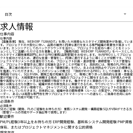
お問い合わせする
目次
求人情報
仕事内容
仕事内容
【募集背景】 現在、WEB-ERP『GRANDIT』を用いた大規模なカスタマイズ開発案件が急増していま
す。プロジェクトの大型化に伴い、品質の維持と円滑な進行を支える専門組織の重要性が高まって
います。エンジニアとしてのバックグラウンドを活かし、プロジェクトを成功へ導くことをミッシ
ョンとしてご活躍いただける方を募集します。 【職務内容】 WEB-ERP『GRANDIT』をベースとした
カスタマイズ開発業務部門におけるPMO業務(品質管理)をお任せします。 社内PMOとしてプロジェ
クトを成功させるため、適切な支援・管理をし、円滑に進行するように導くことが役割です。 プロ
ジェクトマネジメントの支援を行うため、プロジェクト計画・進捗管理・課題管理・リスク管理な
ど、プロジェクト管理手法に関する知識を活かすことが可能です。 具体的には、現場のPL/PMと連
携し、第三者の視点からプロジェクトの「健康診断」を行い、炎上の未然防止やプロセスの標準化
を推進していただきます。 【このポジションの魅力】 「技術がわかるPMO」としての価値： 単なる
事務局ではなく、SQLやVBA、開発工程の知識を活かして、現場に寄り添った技術的な支援・改善提
案が可能です。 大規模案件を俯瞰する視点： 複数のプロジェクトに関与するため、ERP導入の全体
像や高度なマネジメント手法を短期間で吸収できます。 働きやすさと貢献のバランス： 開発の最前
線とは異なる立ち位置から、組織全体の生産性向上に貢献できるため、やりがいとワークライフバ
ランスを両立しやすい環境です。 【キャリアパス】 入社後はまず、特定のプロジェクトの支援から
スタートしていただきます。 将来的には、組織全体の開発標準（ルール）の策定や、PMO組織のリ
ーダー、 あるいは高度な専門性を持つプロジェクトマネージャーへの道など、ご自身の志向に合わ
せたキャリア形成が可能です。
必須条件
必須条件
SEのご経験（開発、PLのご経験をお持ちの方） 業務システム開発・構築経験 SQLやVBAができる方
（管理ツールの作成やデータ抽出等で使用します）
歓迎要件
PM/PL経験3年以上をお持ちの方 ERP開発経験、基幹系システム開発経験 PMP資格
保有、またはプロジェクトマネジメントに関する公的資格
想定年収