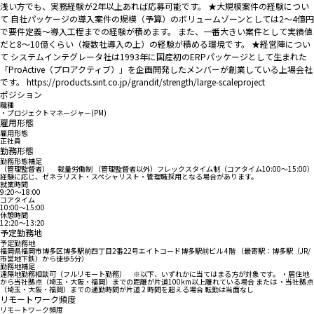
浅い方でも、実務経験が2年以上あれば応募可能です。 ★大規模案件の経験につい
て 自社パッケージの導入案件の規模（予算）のボリュームゾーンとしては2～4億円
で要件定義～導入工程までの経験が積めます。 また、一番大きい案件として実績値
だと8～10億くらい（複数社導入の上）の経験が積める環境です。 ★経営陣につい
て システムインテグレータ社は1993年に国産初のERPパッケージとして生まれた
「ProActive（プロアクティブ）」を企画開発したメンバーが創業している上場会社
です。 https://products.sint.co.jp/grandit/strength/large-scaleproject
ポジション
職種
・プロジェクトマネージャー(PM)
雇用形態
雇用形態
正社員
勤務形態
勤務形態補足
（管理監督者） 裁量労働制 （管理監督者以外）フレックスタイム制（コアタイム10:00～15:00）
経験に応じ、ゼネラリスト・スペシャリスト・管理職採用となる場合があります。
就業時間
9:20〜18:00
コアタイム
10:00〜15:00
休憩時間
12:20〜13:20
予定勤務地
予定勤務地
福岡県福岡市博多区博多駅前四丁目2番22号エイトコード博多駅前ビル 4階 （最寄駅：博多駅（JR/
市営地下鉄）から徒歩5分）
勤務地補足
遠隔地勤務相談可（フルリモート勤務） ※以下、いずれかに当てはまる方が対象です。 ・居住地
から当社拠点（埼玉・大阪・福岡）までの距離が片道100km以上離れている場合 または ・当社拠点
（埼玉・大阪・福岡）までの通勤時間が片道 2 時間を超える場合 転勤は当面なし
リモートワーク頻度
リモートワーク頻度