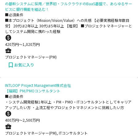
の基幹システムに採用／世界初・フルクラウドのBaaS基盤で、あらゆるサー
ビスに銀行機能を組込む！
■必須条件
■本プロジェクト（Mission/Vision/Value）への共感 【必要実務経験年数目
安】 20代は2年以上 30代は5年以上 【推奨】 ■プロジェクトマネージャーと
してシステム開発に携わった経験
420
万円〜
1,020
万円
プロジェクトマネージャー(PM)
お気に入り
INTLOOP Project Management株式会社
【福岡】PM/PMOコンサルタント
■必須条件
・システム開発経験1年以上 ・PM・PMO・ITコンサルタントとしてキャリア
アップしたい方 ・上流工程やプロジェクトマネジメントに挑戦したい方
400
万円〜
2,500
万円
プロジェクトマネージャー(PM), ITコンサルタント