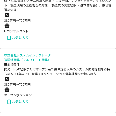
験 ・生産管理システムの導入経験 ・生産計画、サプライチェーンマネジメン
ト、製造現場の工程管理の知識 ・製造業の実務経験 ・基本的な会計、原価管
理の知識
380
万円〜
700
万円
ITコンサルタント
お気に入り
株式会社システムインテグレータ
遠隔地勤務（フルリモート勤務）
■必須条件
開発：PLの経験またはオープン系で要件定義以降のシステム開発経験をお持
ちの方（4年以上） 営業：ITソリューション営業経験をお持ちの方
380
万円〜
700
万円
オープンポジション
お気に入り