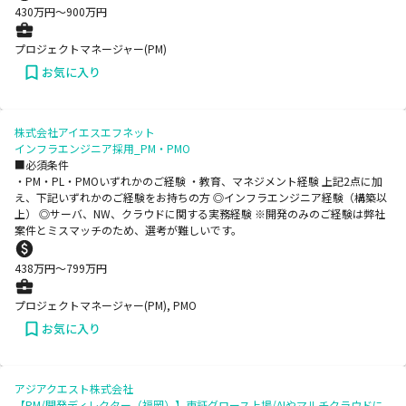
430
万円〜
900
万円
プロジェクトマネージャー(PM)
お気に入り
株式会社アイエスエフネット
インフラエンジニア採用_PM・PMO
■必須条件
・PM・PL・PMOいずれかのご経験 ・教育、マネジメント経験 上記2点に加
え、下記いずれかのご経験をお持ちの方 ◎インフラエンジニア経験（構築以
上） ◎サーバ、NW、クラウドに関する実務経験 ※開発のみのご経験は弊社
案件とミスマッチのため、選考が難しいです。
438
万円〜
799
万円
プロジェクトマネージャー(PM), PMO
お気に入り
アジアクエスト株式会社
【PM/開発ディレクター（福岡）】東証グロース上場/AIやマルチクラウドに