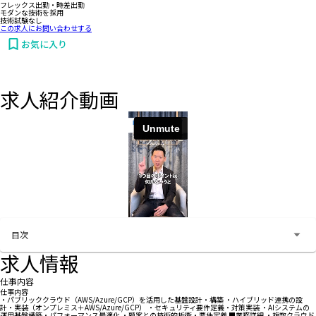
フレックス出勤・時差出勤
モダンな技術を採用
技術試験なし
この求人にお問い合わせする
お気に入り
求人紹介動画
お問い合わせする
目次
求人情報
仕事内容
仕事内容
・パブリッククラウド（AWS/Azure/GCP）を活用した基盤設計・構築 ・ハイブリッド連携の設
計・実装（オンプレミス＋AWS/Azure/GCP） ・セキュリティ要件定義・対策実装 ・AIシステムの
運用基盤構築・パフォーマンス最適化 ・顧客との技術的折衝・要件定義 ■業務詳細 ・複数クラウド