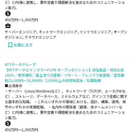
ど）と円滑に連携し、要件定義や課題解決を進めるためのコミュニケーショ
ン能力。
450
万円〜
1,300
万円
サーバーエンジニア, ネットワークエンジニア, インフラエンジニア, オープン
ポジション, クラウドエンジニア
お気に入り
NTTデータグループ
【NTTデータG/インフラ～PLPM オープンポジション】自社製品・受託比率
100％／案件確約／最上流での経験／リモート・フレックス制度有／住宅補
助25,000円～50,000円／2,000以上の研修制度有／私服勤務
■必須条件
・サーバー（Linux/Windowsなど）、ネットワーク（TCP/IP、ルータ/FWな
ど）、ストレージ、データベース、ミドルウェアなど、ITインフラ全般に関す
る基本的な知識。 ・これらいずれかの領域における、設計、構築、運用、保
守のいずれかの実務経験。 ・社内外の関係者（顧客、他チームメンバーな
ど）と円滑に連携し、要件定義や課題解決を進めるためのコミュニケーショ
ン能力。
450
万円〜
1,300
万円