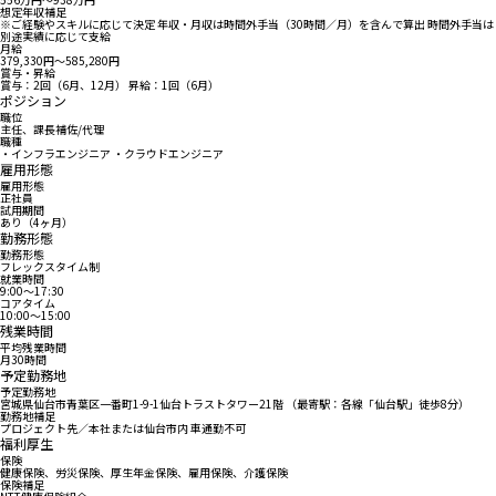
想定年収補足
※ご経験やスキルに応じて決定 年収・月収は時間外手当（30時間／月）を含んで算出 時間外手当は
別途実績に応じて支給
月給
379,330円〜585,280円
賞与・昇給
賞与：2回（6月、12月） 昇給：1回（6月）
ポジション
職位
主任、課長補佐/代理
職種
・インフラエンジニア ・クラウドエンジニア
雇用形態
雇用形態
正社員
試用期間
あり（4ヶ月）
勤務形態
勤務形態
フレックスタイム制
就業時間
9:00〜17:30
コアタイム
10:00〜15:00
残業時間
平均残業時間
月30時間
予定勤務地
予定勤務地
宮城県仙台市⻘葉区⼀番町1-9-1仙台トラストタワー21階 （最寄駅：各線「仙台駅」徒歩8分）
勤務地補足
プロジェクト先／本社または仙台市内 車通勤不可
福利厚生
保険
健康保険、労災保険、厚生年金保険、雇用保険、介護保険
保険補足