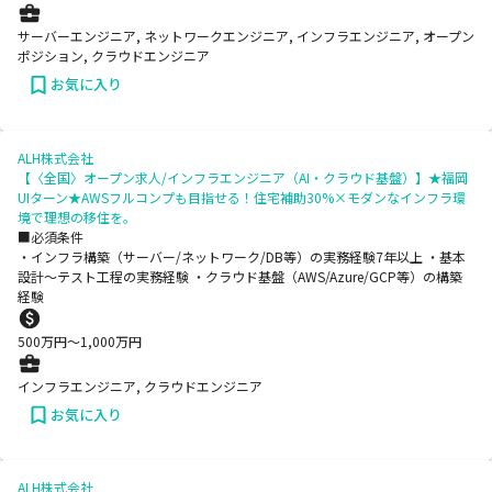
サーバーエンジニア, ネットワークエンジニア, インフラエンジニア, オープン
ポジション, クラウドエンジニア
お気に入り
ALH株式会社
【〈全国〉オープン求人/インフラエンジニア（AI・クラウド基盤）】★福岡
UIターン★AWSフルコンプも目指せる！住宅補助30%×モダンなインフラ環
境で理想の移住を。
■必須条件
・インフラ構築（サーバー/ネットワーク/DB等）の実務経験7年以上 ・基本
設計～テスト工程の実務経験 ・クラウド基盤（AWS/Azure/GCP等）の構築
経験
500
万円〜
1,000
万円
インフラエンジニア, クラウドエンジニア
お気に入り
ALH株式会社