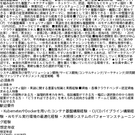
を組み合わせた基盤アーキテクチャ設計 ・ネットワーク、認証、暗号化などセキュリティ設計・実
装 ・AI実行環境構築 ・障害対応・パフォーマンスチューニング ■案件の魅力 ・NTTデータグループ
の技術力を活かし、最先端のAI事例を創出できる ・様々なクラウド基盤の設計・構築に深く関与で
きる ・顧客の経営課題解決に直結するテーマに、技術者として深く関与できる ・若手～中堅層が活
躍するチームで、技術力を磨きながら成長できる環境 ■プロジェクト例 ・既存顧客・新規顧客に対
して、クラウド基盤の設計・構築・運用を担当 ・ハイブリッド環境（オンプレミス＋AWS/Azure/G
CP）での基盤構築 ・セキュリティ設計・実装を含む高信頼な基盤開発 ・AIモデル実行環境の最適化
（GPU対応、スケーラビリティ確保） ■業務を通じて獲得できるスキル ・プロジェクト推進スキル
・クラウド基盤開発スキル ■客先常駐の有無 基本的にはなし ■配属先情報 ・体制（人数（うち中途
比率）／年代／男女比） ・部長2名－課長2名－課長代理2名－主任2名－担当4名（BP9名） ・20代
5名、30代4名、40代3名 ※リモートワークなど柔軟な働き方が可能 ■職場の雰囲気 若い世代が中心
となって活躍しており、平均年齢も比較的若く、明るくフラットな雰囲気が特徴です。 常に世の中
のトレンドを意識しながら、一歩先の未来を見据えたチャレンジを続けており、柔軟な発想や新し
い取り組みを歓迎する文化があります。 失敗を恐れずに挑戦できる環境が整っており、個々のアイ
デアや行動が尊重される部署です。 ■配属先のテレワーク比率 50% ■メッセージ 東北に住む人々や
地域の発展に自分が貢献していると実感しやすいお仕事です。情熱さえあれば、NTTデータグループ
の高い技術力の活用や、様々な専門性を持った仲間との連携でアイデアを形にしていく実現力があ
る会社です。クラウド技術を武器に、東北から一緒に世の中を変えてみませんか？ ★ＵＩターン歓
迎です。 ★⾃社内案件がほとんどなので、腰を据えて働いていただける環境です。 ★社員全員にテ
レワーク端末貸与。柔軟な働き方の選択が可能です。
仕事内容の変更範囲
システム開発及び保守/ソリューション開発/サービス開発/コンサルティング/マーケティング/研究開
発/ファシリティマネジメント/経営戦略 等
必須条件
必須条件
・セキュリティ設計・実装に関する豊富な知識と実務経験 ■資格 ・各種クラウドベンダー認定資格
求める人物像
・技術への情熱がある方 ・論理的思考力を持ち、仮説構築ができる方 ・幅広い選択肢の中から技術
提案ができる方 ・「どうすればできるか」を考えられる前向きな姿勢 ・チームと協調しながら成果
を出せる方
歓迎要件
・KubernetesやDockerを用いたコンテナ基盤構築経験 ・CI/CDパイプライン構築経
験 ・AIモデル実行環境の最適化経験 ・大規模システムのパフォーマンスチューニン
グ経験
想定年収
想定年収
556万円〜938万円