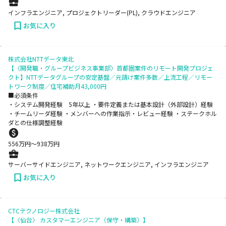
インフラエンジニア, プロジェクトリーダー(PL), クラウドエンジニア
お気に入り
株式会社NTTデータ東北
【〈開発職・グループビジネス事業部〉首都圏案件のリモート開発プロジェ
クト】NTTデータグループの安定基盤／元請け案件多数／上流工程／リモー
トワーク制度／住宅補助月43,000円
■必須条件
・システム開発経験 5年以上 ・要件定義または基本設計（外部設計）経験
・チームリーダ経験 ・メンバーへの作業指示・レビュー経験 ・ステークホル
ダとの仕様調整経験
556
万円〜
938
万円
サーバーサイドエンジニア, ネットワークエンジニア, インフラエンジニア
お気に入り
CTCテクノロジー株式会社
【〈仙台〉 カスタマーエンジニア（保守・構築）】