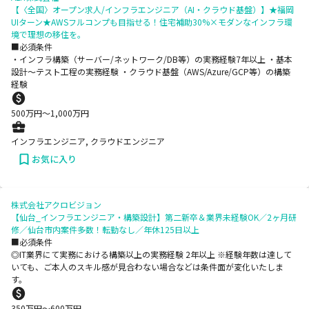
【〈全国〉オープン求人/インフラエンジニア（AI・クラウド基盤）】★福岡
UIターン★AWSフルコンプも目指せる！住宅補助30%×モダンなインフラ環
境で理想の移住を。
■必須条件
・インフラ構築（サーバー/ネットワーク/DB等）の実務経験7年以上 ・基本
設計～テスト工程の実務経験 ・クラウド基盤（AWS/Azure/GCP等）の構築
経験
500
万円〜
1,000
万円
インフラエンジニア, クラウドエンジニア
お気に入り
株式会社アクロビジョン
【仙台_インフラエンジニア・構築設計】第二新卒＆業界未経験OK／2ヶ月研
修／仙台市内案件多数！転勤なし／年休125日以上
■必須条件
◎IT業界にて実務における構築以上の実務経験 2年以上 ※経験年数は達して
いても、ご本人のスキル感が見合わない場合などは条件面が変化いたしま
す。
350
万円〜
600
万円