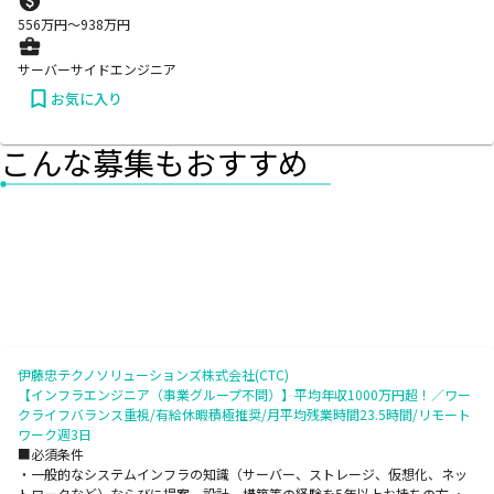
556
万円〜
938
万円
サーバーサイドエンジニア
お気に入り
こんな募集もおすすめ
伊藤忠テクノソリューションズ株式会社(CTC)
【インフラエンジニア（事業グループ不問）】平均年収1000万円超！／ワー
クライフバランス重視/有給休暇積極推奨/月平均残業時間23.5時間/リモート
ワーク週3日
■必須条件
・一般的なシステムインフラの知識（サーバー、ストレージ、仮想化、ネッ
トワークなど）ならびに提案、設計、構築等の経験を5年以上お持ちの方 ・