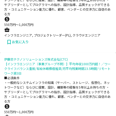
サブリーダーとしてプログラマへの指示、設計指導、品質チェックができる
方 ・コミュニケーション能力に優れ、顧客、ベンダーとの交渉力に自信のあ
る方
550
万円〜
1,000
万円
インフラエンジニア, プロジェクトリーダー(PL), クラウドエンジニア
お気に入り
伊藤忠テクノソリューションズ株式会社(CTC)
【インフラエンジニア（事業グループ不問）】平均年収1000万円超！／ワー
クライフバランス重視/有給休暇積極推奨/月平均残業時間23.5時間/リモート
ワーク週3日
■必須条件
・一般的なシステムインフラの知識（サーバー、ストレージ、仮想化、ネッ
トワークなど）ならびに提案、設計、構築等の経験を5年以上お持ちの方 ・
サブリーダーとしてプログラマへの指示、設計指導、品質チェックができる
方 ・コミュニケーション能力に優れ、顧客、ベンダーとの交渉力に自信のあ
る方
550
万円〜
1,000
万円