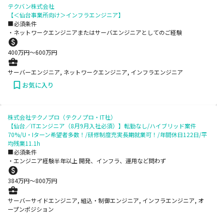
テクバン株式会社
【＜仙台事業所向け＞インフラエンジニア】
■必須条件
・ネットワークエンジニアまたはサーバエンジニアとしてのご経験
400
万円〜
600
万円
サーバーエンジニア, ネットワークエンジニア, インフラエンジニア
お気に入り
株式会社テクノプロ（テクノプロ・IT社）
【仙台／ITエンジニア（8月9月入社必須）】転勤なし/ハイブリッド案件
70%/U・Iターン希望者多数！/研修制度充実長期就業可！/年間休日122日/平
均残業11.1h
■必須条件
・エンジニア経験半年以上 開発、インフラ、運用など問わず
384
万円〜
800
万円
サーバーサイドエンジニア, 組込・制御エンジニア, インフラエンジニア, オ
ープンポジション