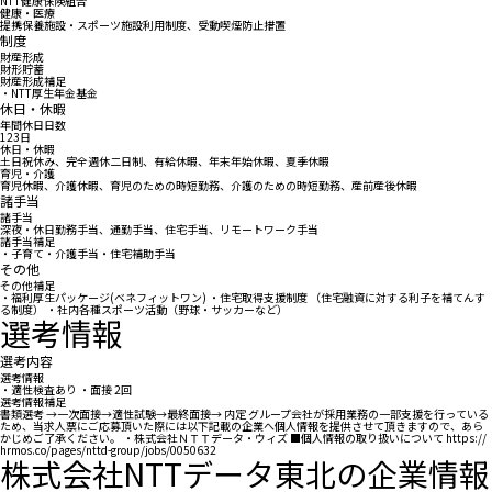
NTT健康保険組合
健康・医療
提携保養施設・スポーツ施設利用制度、受動喫煙防止措置
制度
財産形成
財形貯蓄
財産形成補足
・NTT厚⽣年⾦基⾦
休日・休暇
年間休日日数
123日
休日・休暇
土日祝休み、完全週休二日制、有給休暇、年末年始休暇、夏季休暇
育児・介護
育児休暇、介護休暇、育児のための時短勤務、介護のための時短勤務、産前産後休暇
諸手当
諸手当
深夜・休日勤務手当、通勤手当、住宅手当、リモートワーク手当
諸手当補足
・子育て・介護手当・住宅補助手当
その他
その他補足
・福利厚生パッケージ(ベネフィットワン) ・住宅取得支援制度 （住宅融資に対する利子を補てんす
る制度） ・社内各種スポーツ活動（野球・サッカーなど）
選考情報
選考内容
選考情報
・適性検査あり ・面接 2回
選考情報補足
書類選考 →一次面接→適性試験→最終面接→ 内定 グループ会社が採用業務の一部支援を行っている
ため、当求人票にご応募頂いた際には以下記載の企業へ個人情報を提供させて頂きますので、あら
かじめご了承ください。 ・株式会社ＮＴＴデータ・ウィズ ■個人情報の取り扱いについて https://
hrmos.co/pages/nttd-group/jobs/0050632
株式会社NTTデータ東北の企業情報