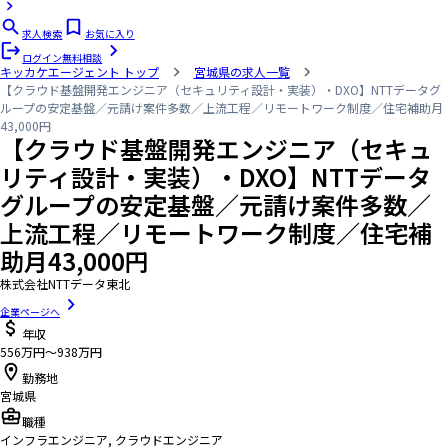
求人検索
お気に入り
ログイン
無料相談
キッカケエージェント
トップ
宮城県の求人一覧
【クラウド基盤開発エンジニア（セキュリティ設計・実装）・DXO】NTTデータグ
ループの安定基盤／元請け案件多数／上流工程／リモートワーク制度／住宅補助月
43,000円
【クラウド基盤開発エンジニア（セキュ
リティ設計・実装）・DXO】NTTデータ
グループの安定基盤／元請け案件多数／
上流工程／リモートワーク制度／住宅補
助月43,000円
株式会社NTTデータ東北
企業ページへ
年収
556万円〜938万円
勤務地
宮城県
職種
インフラエンジニア, クラウドエンジニア