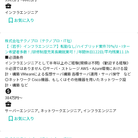
インフラエンジニア
お気に入り
株式会社テクノプロ（テクノプロ・IT社）
【〈岩手〉インフラエンジニア】転勤なし/ハイブリッド案件70%/U・Iター
ン希望者多数！/研修制度充実長期就業可！/年間休日122日/平均残業11.1h
■必須条件
インフラエンジニアとして半年以上のご経験(規模は不問) 《歓迎する経験》
※必須ではありません ◎サーバ・ストレージ AWS・Azure環境における設
計・構築 VMwareによる仮想サーバ構築 各種サーバ運用・サーバ保守 など
◎ネットワーク Cisco機器、もしくはその他機器を用いたネットワーク設
計・構築 など
384
万円〜
サーバーエンジニア, ネットワークエンジニア, インフラエンジニア
お気に入り