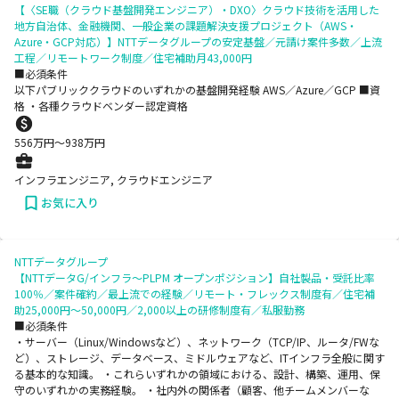
【〈SE職（クラウド基盤開発エンジニア）・DXO〉クラウド技術を活用した
地方自治体、金融機関、一般企業の課題解決支援プロジェクト（AWS・
Azure・GCP対応）】NTTデータグループの安定基盤／元請け案件多数／上流
工程／リモートワーク制度／住宅補助月43,000円
■必須条件
以下パブリッククラウドのいずれかの基盤開発経験 AWS／Azure／GCP ■資
格 ・各種クラウドベンダー認定資格
556
万円〜
938
万円
インフラエンジニア, クラウドエンジニア
お気に入り
NTTデータグループ
【NTTデータG/インフラ～PLPM オープンポジション】自社製品・受託比率
100％／案件確約／最上流での経験／リモート・フレックス制度有／住宅補
助25,000円～50,000円／2,000以上の研修制度有／私服勤務
■必須条件
・サーバー（Linux/Windowsなど）、ネットワーク（TCP/IP、ルータ/FWな
ど）、ストレージ、データベース、ミドルウェアなど、ITインフラ全般に関す
る基本的な知識。 ・これらいずれかの領域における、設計、構築、運用、保
守のいずれかの実務経験。 ・社内外の関係者（顧客、他チームメンバーな