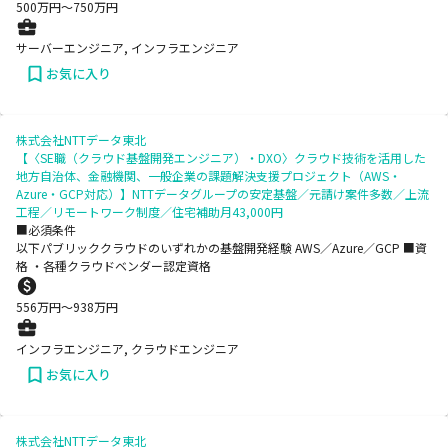
500
万円〜
750
万円
サーバーエンジニア, インフラエンジニア
お気に入り
株式会社NTTデータ東北
【〈SE職（クラウド基盤開発エンジニア）・DXO〉クラウド技術を活用した
地方自治体、金融機関、一般企業の課題解決支援プロジェクト（AWS・
Azure・GCP対応）】NTTデータグループの安定基盤／元請け案件多数／上流
工程／リモートワーク制度／住宅補助月43,000円
■必須条件
以下パブリッククラウドのいずれかの基盤開発経験 AWS／Azure／GCP ■資
格 ・各種クラウドベンダー認定資格
556
万円〜
938
万円
インフラエンジニア, クラウドエンジニア
お気に入り
株式会社NTTデータ東北