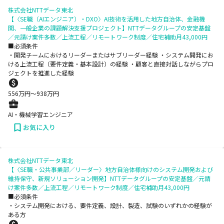
株式会社NTTデータ東北
【〈SE職（AIエンジニア）・DXO〉AI技術を活用した地方自治体、金融機
関、一般企業の課題解決支援プロジェクト】NTTデータグループの安定基盤
／元請け案件多数／上流工程／リモートワーク制度／住宅補助月43,000円
■必須条件
・開発チームにおけるリーダーまたはサブリーダー経験 ・システム開発にお
ける上流工程（要件定義・基本設計）の経験 ・顧客と直接対話しながらプロ
ジェクトを推進した経験
556
万円〜
938
万円
AI・機械学習エンジニア
お気に入り
株式会社NTTデータ東北
【〈SE職・公共事業部／リーダー〉地方自治体様向けのシステム開発および
維持保守、新規ソリューション開発】NTTデータグループの安定基盤／元請
け案件多数／上流工程／リモートワーク制度／住宅補助月43,000円
■必須条件
・システム開発における、要件定義、設計、製造、試験のいずれかの経験が
ある方