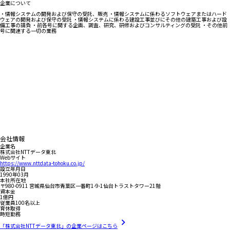
企業について
・情報システムの開発および保守の受託、販売 ・情報システムに係わるソフトウェアまたはハード
ウェアの開発および保守の受託 ・情報システムに係わる建設工事並びにその他の建築工事および設
備工事の請負 ・前各号に関する企画、調査、研究、研修およびコンサルティングの受託 ・その他前
号に関連する一切の業務
会社情報
企業名
株式会社NTTデータ東北
Webサイト
https://www.nttdata-tohoku.co.jp/
設立年月日
1990年03月
本社所在地
〒980-0911 宮城県仙台市青葉区一番町1-9-1仙台トラストタワー21階
資本金
1億円
従業員100名以上
育休取得
時短勤務
「株式会社NTTデータ東北」の企業ページはこちら