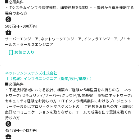
■必須条件
・ITシステムインフラ保守運用、構築経験を3年以上 ・普段から車を運転する
機会のある方
500
万円〜
900
万円
サーバーエンジニア, ネットワークエンジニア, インフラエンジニア, プリセ
ールス・セールスエンジニア
お気に入り
ネットワンシステムズ株式会社
【〈宮城〉インフラエンジニア（提案/設計/構築）】
■必須条件
・下記技術領域における設計、構築のご経験4~5年程度をお持ちの方 ネッ
トワーク/セキュリティ/サーバー/クラウド/仮想基盤 ※特にネットワーク/
セキュリティ経験をお持ちの方 ・ITインフラ構築案件におけるプロジェクト
リーダーまたはプロジェクトマネジメントの ご経験をお持ちの方 ・周囲と
良好なコミュニケーションを取りながら、チームで成果を出す意識を強くお
持ちの方
454
万円〜
743
万円