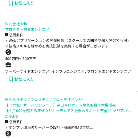
お気に入り
株式会社Relic
プロダクト開発エンジニア
■必須条件
・Webアプリケーションの開発経験（スクールでの開発や個人開発でも可）
※技術スキルを確かめる実技試験を実施する場合がございます
400
万円〜
600
万円
サーバーサイドエンジニア, インフラエンジニア, フロントエンドエンジニア
お気に入り
株式会社テクノプロ（テクノプロ・デザイン社）
【〈宮城〉サーバエンジニア】宇宙やロボット産業も扱う大規模会
社！/1000を超える研修カリキュラムで入社後のサポート万全/キャリアパス
が多彩‼
■必須条件
・オンプレ環境のサーバーの設計・構築経験 3年以上