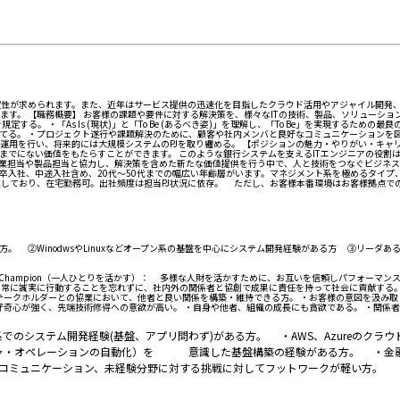
が求められます。また、近年はサービス提供の迅速化を目指したクラウド活用やアジャイル開発、自動構築
す。 【職務概要】 お客様の課題や要件に対する解決策を、様々なITの技術、製品、ソリューショ
。 ・「As Is (現状)」と「To Be (あるべき姿)」を理解し、「To Be」を実現するた
てる。 ・プロジェクト遂行や課題解決のために、顧客や社内メンバと良好なコミュニケーションを図
守運用を行い、将来的には大規模システムのPJを取り纏める。 【ポジションの魅力・やりがい・キ
でにない価値をもたらすことができます。 このような銀行システムを支えるITエンジニアの役割
業担当や製品担当と協力し、解決策を含めた新たな価値提供を行う中で、人と技術をつなぐビジネス
は新卒入社、中途入社含め、20代～50代までの幅広い年齢層がいます。マネジメント系を極めるタイ
進しており、在宅勤務可。出社頻度は担当PJ状況に依存。 ただし、お客様本番環境はお客様拠点で
。 ②WinodwsやLinuxなどオープン系の基盤を中心にシステム開発経験がある方 ③リーダ
le Champion（一人ひとりを活かす）： 多様な人財を活かすために、お互いを信頼しパフォー
に課題を捉え、常に誠実に行動することを忘れずに、社内外の関係者と協創で成果に責任を持って社会に貢献する
テークホルダーとの協業において、他者と良い関係を構築・維持できる方。 ・お客様の意図を汲み
好奇心が強く、先端技術修得への意欲が高い。 ・自身や他者、組織の成長にも貪欲である。 ・関係
系でのシステム開発経験(基盤、アプリ問わず)がある方。 ・AWS、Azureのクラウ
チャ・オペレーションの自動化）を 意識した基盤構築の経験がある方。 ・金融
のコミュニケーション、未経験分野に対する挑戦に対してフットワークが軽い方。