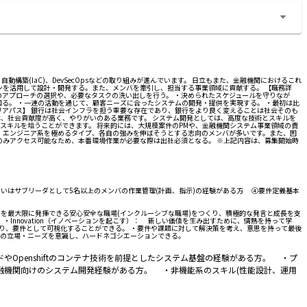
(IaC)、DevSecOpsなどの取り組みが進んでいます。 日立もまた、金融機関におけるこれ
ンを活用して設計・開発する。また、メンバを牽引し、担当する事業領域に貢献する。 【職務詳
めの最良のアプローチの選択や、必要なタスクの洗い出しを行う。 ・決められたスケジュールを守りなが
る。 ・一連の活動を通じて、顧客ニーズに合ったシステムの開発・提供を実現する。 ・最初は比
ャリアパス】 銀行は社会インフラを担う重要な存在であり、銀行をより良く変えることは社会そのも
は、社会貢献度が高く、やりがいのある業務です。 システム開発としては、高度な技術とスキルを
スキルを培うことができます。 将来的には、大規模案件のPMや、金融機関システム事業領域の責
プ、エンジニア系を極めるタイプ、各自の強みを伸ばそうとする志向のメンバが多いです。また、困
のみアクセス可能なため、本番環境作業が必要な際は出社必須となる。 ※上記内容は、募集開始時
あるいはサブリーダとして5名以上のメンバの作業管理(計画、指示)の経験がある方 ④要件定義基本
マンスを最大限に発揮できる安心安全な職場(インクルーシブな職場)をつくり、積極的な発言と成長を支
。 ・Innovation（イノベーションを起こす）： 新しい価値を生み出すために、情熱を持って学
取り、要件として可視化することができる。 ・要件や課題に対して解決策を考え、意思を持って最後
者の立場・ニーズを意識し、ハードネゴシエーションできる。
ドやOpenshiftのコンテナ技術を前提としたシステム基盤の経験がある方。 ・プ
機関向けのシステム開発経験がある方。 ・非機能系のスキル(性能設計、運用