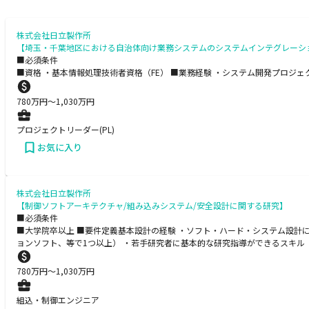
株式会社日立製作所
【埼玉・千葉地区における自治体向け業務システムのシステムインテグレーシ
■必須条件
■資格 ・基本情報処理技術者資格（FE） ■業務経験 ・システム開発プロジ
780
万円〜
1,030
万円
プロジェクトリーダー(PL)
お気に入り
株式会社日立製作所
【制御ソフトアーキテクチャ/組み込みシステム/安全設計に関する研究】
■必須条件
■大学院卒以上 ■要件定義基本設計の経験 ・ソフト・ハード・システム設計に関する
ョンソフト、等で1つ以上） ・若手研究者に基本的な研究指導ができるスキル ・
780
万円〜
1,030
万円
組込・制御エンジニア