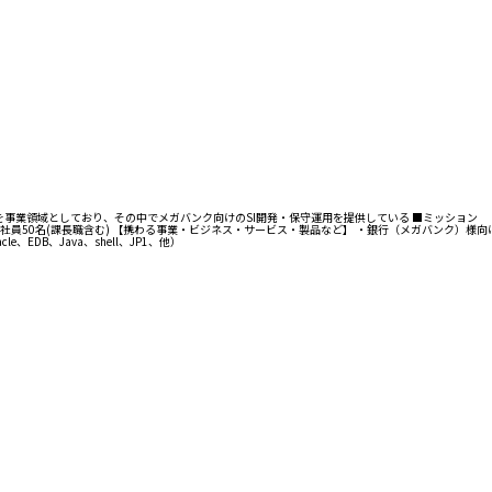
事業領域としており、その中でメガバンク向けのSI開発・保守運用を提供している ■ミッション
50名(課長職含む) 【携わる事業・ビジネス・サービス・製品など】 ・銀行（メガバンク）様向けシス
le、EDB、Java、shell、JP1、他）