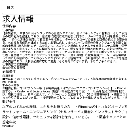
お問い合わせする
目次
求人情報
仕事内容
仕事内容
【募集背景】 重要な社会インフラである金融システムは、高いセキュリティと信頼性、そして安定性
らの取り組みを強化しており、意欲的に開発に取り組むと同時に、リードできる人材を募集していま
細】 ・様々な方法を使用して顧客要件を収集し、ターゲットユーザの役割と目標の観点から要件を規定する
ら、求められる成果を達成するため、必要に応じて社内メンバに短期の作業スケジュールを割り当
較的小規模(10名前後)のチームを率いて、メガバンク様向けシステムを支えるシステム開発・保
のをより良く変えていくことに繋がります。さらに、様々な技術を組み合わせて、金融の世界に今ま
身につけることができ、上流から下流までのプロセスを経験することができるポジションです。営
任者・経営者としてのステップアップも可能です。 【働く環境】 ①配属組織/チーム ・当組織
った時にも相談にのってくれるメンバがまわりにいる組織です。 ②お客様もリモートワークを推
点の内容であり、入社後必要に応じて変更となる場合がございます。予めご了承ください。
仕事内容の変更範囲
会社の定める業務
必須条件
必須条件
■大卒以上 以下すべてに該当する方 ①システムエンジニアとして、5年程度の現場経験を有する方
設計の経験
求める人物像
※期待行動・コンピテンシー等 【全職種共通（日立グループ コア・コンピテンシー）】 ・Peop
援する。 ・Customer & Society Focus（顧客・社会起点で考える）： 社会を起点
び、現状に挑戦し、素早く応えて、イノベーションを加速する。 【その他職種特有】 ・複数のス
までやり切ることができる。 ・技術要員を束ねて、プロジェクトを推し進めることができる。 ・
歓迎要件
以下のいずれかの経験、スキルをお持ちの方 ・WinodwsやLinuxなどオープン
ラットフォーム・エンジニアリング（セルフサービス機能とインフラストラク
設計、信頼性設計、セキュリティ設計)を保有している方。 ・顧客やメンバと
想定年収
想定年収