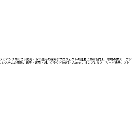
 メガバンク向けのSI開発・保守運用の確実なプロジェクトの推進と生産性向上、領域の拡大 デジ
テムの開発、保守・運用 ・AI、クラウド(AWS・Azure)、オンプレミス（サーバ機器、スト