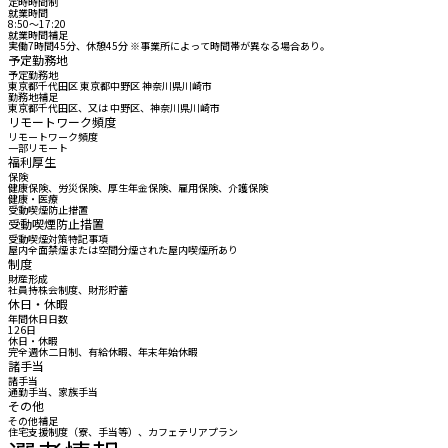
定時時間制
就業時間
8:50〜17:20
就業時間補足
実働7時間45分、休憩45分 ※事業所によって時間帯が異なる場合あり。
予定勤務地
予定勤務地
東京都千代田区 東京都中野区 神奈川県川崎市
勤務地補足
東京都千代田区、又は 中野区、神奈川県川崎市
リモートワーク頻度
リモートワーク頻度
一部リモート
福利厚生
保険
健康保険、労災保険、厚生年金保険、雇用保険、介護保険
健康・医療
受動喫煙防止措置
受動喫煙防止措置
受動喫煙対策特記事項
屋内全面禁煙または空間分煙された屋内喫煙所あり
制度
財産形成
社員持株会制度、財形貯蓄
休日・休暇
年間休日日数
126日
休日・休暇
完全週休二日制、有給休暇、年末年始休暇
諸手当
諸手当
通勤手当、家族手当
その他
その他補足
住宅支援制度（寮、手当等）、カフェテリアプラン