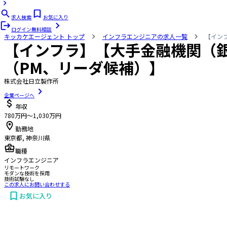
求人検索
お気に入り
ログイン
無料相談
キッカケエージェント
トップ
インフラエンジニアの求人一覧
【イン
【インフラ】【大手金融機関（
（PM、リーダ候補）】
株式会社日立製作所
企業ページへ
年収
780万円〜1,030万円
勤務地
東京都, 神奈川県
職種
インフラエンジニア
リモートワーク
モダンな技術を採用
技術試験なし
この求人にお問い合わせする
お気に入り