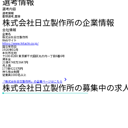
選考情報
選考内容
選考情報
書類選考,面接
株式会社日立製作所の企業情報
会社情報
企業名
株式会社日立製作所
Webサイト
https://www.hitachi.co.jp/
設立年月日
1920年02月
本社所在地
〒100-8280 東京都千代田区丸の内一丁目6番6号
資本金
21億4748万3647円
売上高
177億4223万円
持ち株会制度
従業員1000名以上
「株式会社日立製作所」の企業ページはこちら
株式会社日立製作所の募集中の求