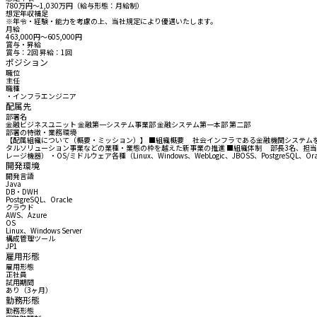
780万円〜1,030万円（給与形態：月給制）
想定年収補足
※年令・経験・能力を考慮の上、当社規定により優遇いたします。
月給
463,000円〜605,000円
賞与・昇給
賞与：2回 昇給：1回
ポジション
職位
主任
職種
・インフラエンジニア
配属先
部署名
金融ビジネスユニット 金融第一システム事業部 金融システム第一本部 第二部
部署の特徴・業務環境
【配属組織について（概要・ミッション）】 ■組織概要 社会インフラである金融機関システムを
タルソリューション事業などの業種・業態の枠を越えた新事業の推進 ■組織体制 部長3名、担当社員
レージ機器） ・OS/ミドルウェア各種（Linux、Windows、WebLogic、JBOSS、PostgreSQL、Orac
開発環境
開発言語
Java
DB・DWH
PostgreSQL、Oracle
クラウド
AWS、Azure
OS
Linux、Windows Server
構成管理ツール
JP1
雇用形態
雇用形態
正社員
試用期間
あり（3ヶ月）
勤務形態
勤務形態