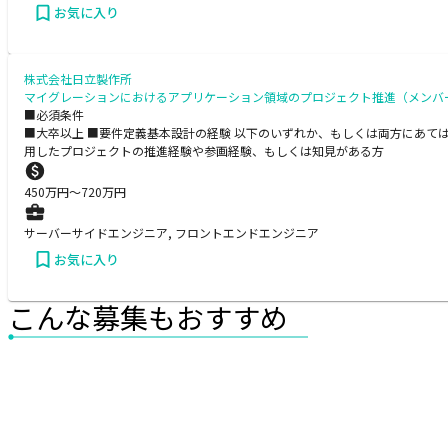
お気に入り
株式会社日立製作所
マイグレーションにおけるアプリケーション領域のプロジェクト推進（メンバ
■必須条件
■大卒以上 ■要件定義基本設計の経験 以下のいずれか、もしくは両方にあてはま
用したプロジェクトの推進経験や参画経験、もしくは知見がある方
450
万円〜
720
万円
サーバーサイドエンジニア, フロントエンドエンジニア
お気に入り
こんな募集もおすすめ