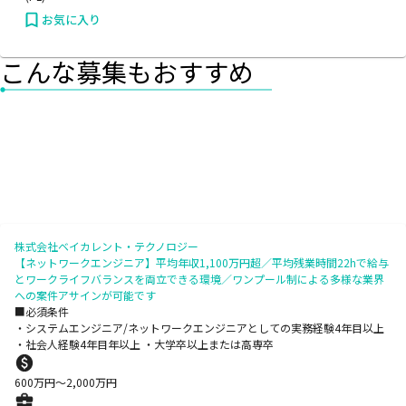
お気に入り
こんな募集もおすすめ
株式会社ベイカレント・テクノロジー
【ネットワークエンジニア】平均年収1,100万円超／平均残業時間22hで給与
とワークライフバランスを両立できる環境／ワンプール制による多様な業界
への案件アサインが可能です
■必須条件
・システムエンジニア/ネットワークエンジニアとしての実務経験4年目以上
・社会人経験4年目年以上 ・大学卒以上または高専卒
600
万円〜
2,000
万円