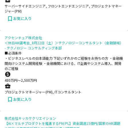
サーバーサイドエンジニア, フロントエンドエンジニア, プロジェクトマネー
ジャー(PM)
お気に入り
アクセンチュア株式会社
＜休日AM選考会_8月22日（土）＞テクノロジーコンサルタント（金融領域）
- テクノロジー コンサルティング本部
■必須条件
・ビジネスレベルの日本語能力 下記いずれかのご経験をお持ちの方 ・金融機
関向けシステム開発経験 ・金融機関における、IT企画やシステム導入、開発
のご経験
480
万円〜
2,500
万円
プロジェクトマネージャー(PM), ITコンサルタント
お気に入り
株式会社キッカケクリエイション
【AI×マルチプロダクトを推進するPM/PL】資金調達15億円/国家のHR課題