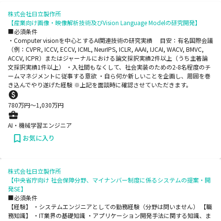
株式会社日立製作所
【産業向け画像・映像解析技術及びVision Language Modelの研究開発】
■必須条件
・Computer visionを中心とするAI関連技術の研究実績 目安：有名国際会議
（例：CVPR, ICCV, ECCV, ICML, NeurIPS, ICLR, AAAI, IJCAI, WACV, BMVC,
ACCV, ICPR）またはジャーナルにおける論文採択実績2件以上（うち主著論
文採択実績1件以上） ・入社間もなくして、社会実装のための2-8名程度のチ
ームマネジメントに従事する意欲 ・自ら何か新しいことを企画し、周囲を巻
き込んでやり遂げた経験 ※上記を面談時に確認させていただきます。
780
万円〜
1,030
万円
AI・機械学習エンジニア
お気に入り
株式会社日立製作所
【中央省庁向け 社会保障分野、マイナンバー制度に係るシステムの提案・開
発SE】
■必須条件
【経験】 ・システムエンジニアとしての勤務経験（分野は問いません） 【職
務知識】 ・IT業界の基礎知識 ・アプリケーション開発手法に関する知識、ま