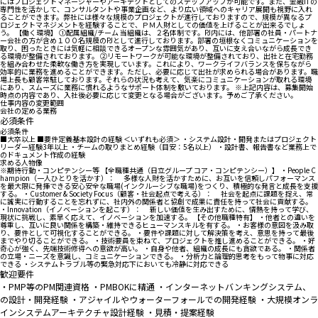
にはプロジェクトマネージャーやアーキテクトとしてのステップアップが可能です。また、金融ITの
専門性を活かして、コンサルタントや事業企画など、より広い領域へのキャリア展開も視野に入れ
ることができます。弊社には様々な規模のプロジェクトが進行しておりますので、規模が異なるプ
ロジェクトマネジメントを経験することで、ＰＭ人財としての価値を上げることが出来るでしょ
う。 【働く環境】 ①配属組織/チーム 当組織は、２名体制です。PJ内には、他部署の社員・パートナ
ー会社の方が含め１００名規模のPJとして進行しております。部署の垣根なくコミュニケーションを
取り、困ったときには気軽に相談できるオープンな雰囲気があり、互いに支え合いながら成長でき
る環境が整備されております。 ②リモートワークが可能な環境が整備されており、出社と在宅勤務
を組み合わせた柔軟な働き方を実現しています。これにより、ワークライフバランスを保ちながら
効率的に業務を進めることができます。ただし、必要に応じて出社が求められる場合があります。職
場上長も顧客常駐しております。それらの状況も考えて、気楽にコミュニケーションが取れる環境
にあり、スムーズに業務に慣れるようなサポート体制を敷いております。 ※上記内容は、募集開始
時点の内容であり、入社後必要に応じて変更となる場合がございます。予めご了承ください。
仕事内容の変更範囲
会社の定める業務
必須条件
必須条件
■大卒以上 ■要件定義基本設計の経験 ＜いずれも必須＞ ・システム設計・開発またはプロジェクト
リーダー経験3年以上 ・チームの取りまとめ経験（目安：5名以上） ・設計書、報告書など業務上で
のドキュメント作成の経験
求める人物像
※期待行動・コンピテンシー等 【全職種共通（日立グループ コア・コンピテンシー）】 ・People C
hampion（一人ひとりを活かす）： 多様な人財を活かすために、お互いを信頼しパフォーマンス
を最大限に発揮できる安心安全な職場(インクルーシブな職場)をつくり、積極的な発言と成長を支援
する。 ・Customer & Society Focus（顧客・社会起点で考える）： 社会を起点に課題を捉え、常
に誠実に行動することを忘れずに、社内外の関係者と協創で成果に責任を持って社会に貢献する。
・Innovation（イノベーションを起こす）： 新しい価値を生み出すために、情熱を持って学び、
現状に挑戦し、素早く応えて、イノベーションを加速する。 【その他職種特有】 ・他者との違いを
尊重し、互いに良い関係を構築・維持できるヒューマンスキルを有する。 ・お客様の意図を汲み取
り、要件として可視化することができる。 ・要件や課題に対して解決策を考え、意思を持って最後
までやり切ることができる。 ・技術要員を束ねて、プロジェクトを推し進めることができる。 ・好
奇心が強く、先端技術修得への意欲が高い。 ・自身や他者、組織の成長にも貪欲である。 ・関係者
の立場・ニーズを意識し、コミュニケーションできる。 ・分析力と論理的思考をもって物事に対応
できる ・システムトラブル等の緊急対応下においても冷静に対応できる
歓迎要件
・PMP等のPM関連資格 ・PMBOKに精通 ・インターネットバンキングシステム、
の設計・開発経験 ・アジャイルやウォーターフォールでの開発経験 ・大規模オンラ
インシステムアーキテクチャ設計経験 ・見積・提案経験