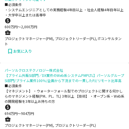
■必須条件
・システムエンジニアとしての実務経験4年目以上 ・社会人経験4年目年以上
・大学卒以上または高専卒
600
万円〜
2,000
万円
プロジェクトマネージャー(PM), プロジェクトリーダー(PL), ITコンサルタン
ト
お気に入り
パーソルクロステクノロジー株式会社
【プライム外販SI部門／DX案件のWeb系システムPMPLTL】パーソルグループ
SI部門/プライム案件100％/企画から下流までの一貫したPJ/リモート比率高
■必須条件
【マネジメント】 ・ウォーターフォール型でのプロジェクトに関する何かし
らのマネジメント経験(PM、PL、TL) 3年以上 【技術】 ・オープン系・Web系
の開発経験を3年以上お持ちの方
694
万円〜
984
万円
プロジェクトマネージャー(PM), プロジェクトリーダー(PL)