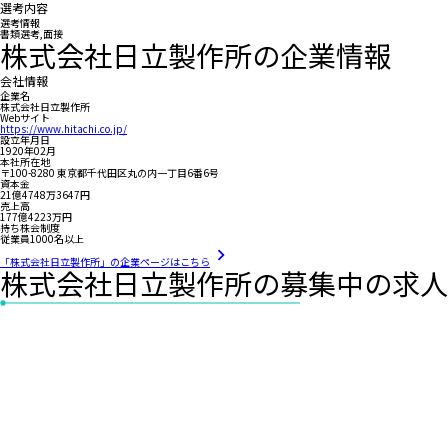
選考内容
選考情報
書類選考,面接
株式会社日立製作所の企業情報
会社情報
企業名
株式会社日立製作所
Webサイト
https://www.hitachi.co.jp/
設立年月日
1920年02月
本社所在地
〒100-8280 東京都千代田区丸の内一丁目6番6号
資本金
21億4748万3647円
売上高
177億4223万円
持ち株会制度
従業員1000名以上
「株式会社日立製作所」の企業ページはこちら
株式会社日立製作所の募集中の求人