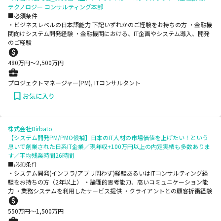
テクノロジー コンサルティング本部
■必須条件
・ビジネスレベルの日本語能力 下記いずれかのご経験をお持ちの方 ・金融機
関向けシステム開発経験 ・金融機関における、IT企画やシステム導入、開発
のご経験
480
万円〜
2,500
万円
プロジェクトマネージャー(PM), ITコンサルタント
お気に入り
株式会社Dirbato
【システム開発PM/PMO候補】日本のIT人材の市場価値を上げたい！という
思いで創業された日系IT企業／現年収+100万円以上の内定実績も多数ありま
す／平均残業時間26時間
■必須条件
・システム開発(インフラ/アプリ問わず)経験あるいはITコンサルティング経
験をお持ちの方（2年以上） ・論理的思考能力、高いコミュニケーション能
力 ・業務システムを利用したサービス提供 ・クライアントとの顧客折衝経験
550
万円〜
1,500
万円