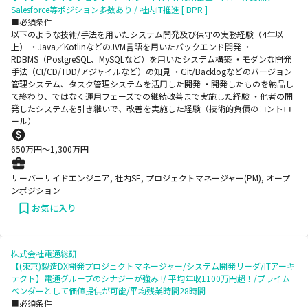
Salesforce等ポジション多数あり / 社内IT推進 [ BPR ]
■必須条件
以下のような技術/手法を用いたシステム開発及び保守の実務経験（4年以
上） ・Java／KotlinなどのJVM言語を用いたバックエンド開発 ・
RDBMS（PostgreSQL、MySQLなど）を用いたシステム構築 ・モダンな開発
手法（CI/CD/TDD/アジャイルなど）の知見 ・Git/Backlogなどのバージョン
管理システム、タスク管理システムを活用した開発 ・開発したものを納品し
て終わり、ではなく運用フェーズでの継続改善まで実施した経験 ・他者の開
発したシステムを引き継いで、改善を実施した経験（技術的負債のコントロ
ール）
650
万円〜
1,300
万円
サーバーサイドエンジニア, 社内SE, プロジェクトマネージャー(PM), オープ
ンポジション
お気に入り
株式会社電通総研
【(東京)製造DX開発プロジェクトマネージャー/システム開発リーダ/ITアーキ
テクト】電通グループのシナジーが強み !/ 平均年収1100万円超！/プライム
ベンダーとして価値提供が可能/平均残業時間28時間
■必須条件