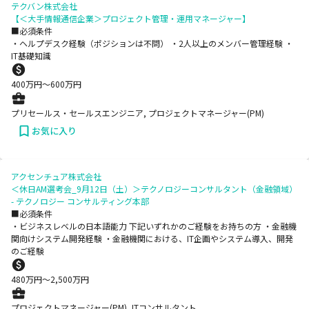
テクバン株式会社
【＜大手情報通信企業＞プロジェクト管理・運用マネージャー】
■必須条件
・ヘルプデスク経験（ポジションは不問） ・2人以上のメンバー管理経験 ・
IT基礎知識
400
万円〜
600
万円
プリセールス・セールスエンジニア, プロジェクトマネージャー(PM)
お気に入り
アクセンチュア株式会社
＜休日AM選考会_9月12日（土）＞テクノロジーコンサルタント（金融領域）
- テクノロジー コンサルティング本部
■必須条件
・ビジネスレベルの日本語能力 下記いずれかのご経験をお持ちの方 ・金融機
関向けシステム開発経験 ・金融機関における、IT企画やシステム導入、開発
のご経験
480
万円〜
2,500
万円
プロジェクトマネージャー(PM), ITコンサルタント