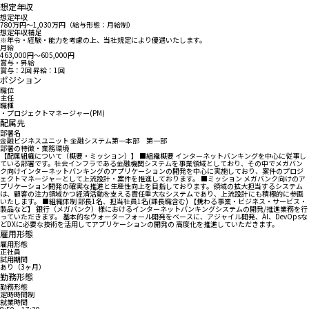
想定年収
想定年収
780万円〜1,030万円（給与形態：月給制）
想定年収補足
※年令・経験・能力を考慮の上、当社規定により優遇いたします。
月給
463,000円〜605,000円
賞与・昇給
賞与：2回 昇給：1回
ポジション
職位
主任
職種
・プロジェクトマネージャー(PM)
配属先
部署名
金融ビジネスユニット 金融システム第一本部 第一部
部署の特徴・業務環境
【配属組織について（概要・ミッション）】 ■組織概要 インターネットバンキングを中心に従事し
ている部署です。社会インフラである金融機関システムを事業領域としており、その中でメガバン
ク向けインターネットバンキングのアプリケーションの開発を中心に実施しており、案件のプロジ
ェクトマネージャーとして上流設計・案件を推進しております。 ■ミッション メガバンク向けのア
プリケーション開発の確実な推進と生産性向上を目指しております。領域の拡大担当するシステム
は、顧客の注力領域かつ経済活動を支える責任重大なシステムであり、上流設計にも積極的に参画
いたします。 ■組織体制 部長1名、担当社員1名(課長職含む) 【携わる事業・ビジネス・サービス・
製品など】 銀行（メガバンク）様におけるインターネットバンキングシステムの開発/推進業務を行
っていただきます。 基本的なウォーターフォール開発をベースに、アジャイル開発、AI、DevOpsな
どDXに必要な技術を活用してアプリケーションの開発の 高度化を推進していただきます。
雇用形態
雇用形態
正社員
試用期間
あり（3ヶ月）
勤務形態
勤務形態
定時時間制
就業時間