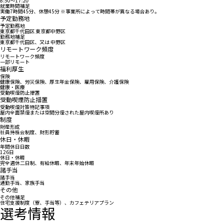
8:50〜17:20
就業時間補足
実働7時間45分、休憩45分 ※事業所によって時間帯が異なる場合あり。
予定勤務地
予定勤務地
東京都千代田区 東京都中野区
勤務地補足
東京都千代田区、又は 中野区
リモートワーク頻度
リモートワーク頻度
一部リモート
福利厚生
保険
健康保険、労災保険、厚生年金保険、雇用保険、介護保険
健康・医療
受動喫煙防止措置
受動喫煙防止措置
受動喫煙対策特記事項
屋内全面禁煙または空間分煙された屋内喫煙所あり
制度
財産形成
社員持株会制度、財形貯蓄
休日・休暇
年間休日日数
126日
休日・休暇
完全週休二日制、有給休暇、年末年始休暇
諸手当
諸手当
通勤手当、家族手当
その他
その他補足
住宅支援制度（寮、手当等）、カフェテリアプラン
選考情報