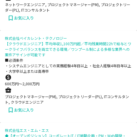
ネットワークエンジニア, プロジェクトマネージャー(PM), プロジェクトリー
ダー(PL), ITコンサルタント
お気に入り
株式会社ベイカレント・テクノロジー
【クラウドエンジニア】平均年収1,100万円超／平均残業時間22hで給与とワ
ークライフバランスを両立できる環境／ワンプール制による多様な業界への
案件アサインが可能です
■必須条件
・システムエンジニアとしての実務経験4年目以上 ・社会人経験4年目年以上
・大学卒以上または高専卒
600
万円〜
2,000
万円
プロジェクトマネージャー(PM), プロジェクトリーダー(PL), ITコンサルタン
ト, クラウドエンジニア
お気に入り
株式会社エス・エム・エス
◆【オープンポジション】コーポレートIT / IT戦略企画・PM・Web開発・