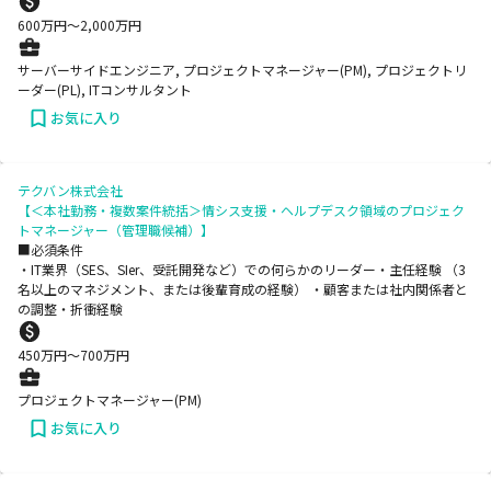
600
万円〜
2,000
万円
サーバーサイドエンジニア, プロジェクトマネージャー(PM), プロジェクトリ
ーダー(PL), ITコンサルタント
お気に入り
テクバン株式会社
【＜本社勤務・複数案件統括＞情シス支援・ヘルプデスク領域のプロジェク
トマネージャー（管理職候補）】
■必須条件
・IT業界（SES、SIer、受託開発など）での何らかのリーダー・主任経験 （3
名以上のマネジメント、または後輩育成の経験） ・顧客または社内関係者と
の調整・折衝経験
450
万円〜
700
万円
プロジェクトマネージャー(PM)
お気に入り