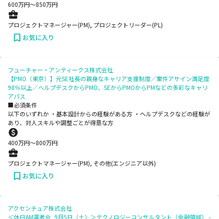
600
万円〜
850
万円
プロジェクトマネージャー(PM), プロジェクトリーダー(PL)
お気に入り
フューチャー・アンティークス株式会社
【PMO（東京）】元SE社長の親身なキャリア支援制度／案件アサイン満足度
98％以上／ヘルプデスクからPMO、SEからPMOからPMなどの多彩なキャリ
アパス
■必須条件
以下のいずれか ・基本設計からの経験がある方 ・ヘルプデスクなどの経験が
あり、対人スキルや調整ごとが得意な方
400
万円〜
800
万円
プロジェクトマネージャー(PM), その他(エンジニア以外)
お気に入り
アクセンチュア株式会社
＜休日AM選考会_9月5日（土）＞テクノロジーコンサルタント（金融領域） -