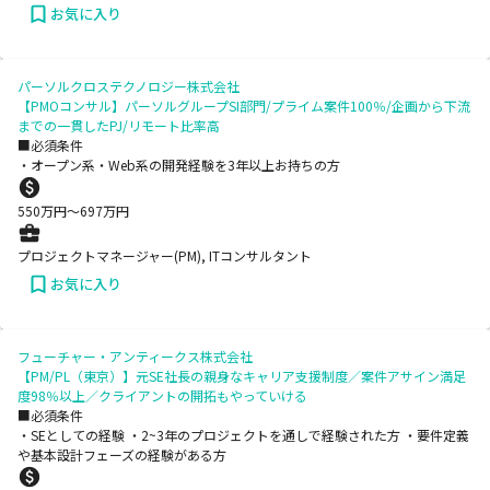
お気に入り
パーソルクロステクノロジー株式会社
【PMOコンサル】パーソルグループSI部門/プライム案件100％/企画から下流
までの一貫したPJ/リモート比率高
■必須条件
・オープン系・Web系の開発経験を3年以上お持ちの方
550
万円〜
697
万円
プロジェクトマネージャー(PM), ITコンサルタント
お気に入り
フューチャー・アンティークス株式会社
【PM/PL（東京）】元SE社長の親身なキャリア支援制度／案件アサイン満足
度98％以上／クライアントの開拓もやっていける
■必須条件
・SEとしての経験 ・2~3年のプロジェクトを通しで経験された方 ・要件定義
や基本設計フェーズの経験がある方