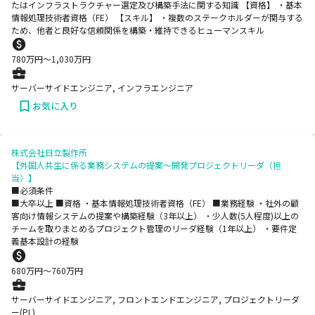
たはインフラストラクチャー選定及び構築手法に関する知識 【資格】 ・基本
情報処理技術者資格（FE） 【スキル】 ・複数のステークホルダーが関与する
ため、他者と良好な信頼関係を構築・維持できるヒューマンスキル
780
万円〜
1,030
万円
サーバーサイドエンジニア, インフラエンジニア
お気に入り
株式会社日立製作所
【外国人共生に係る業務システムの提案～開発プロジェクトリーダ（担
当）】
■必須条件
■大卒以上 ■資格 ・基本情報処理技術者資格（FE） ■業務経験 ・社外の顧
客向け情報システムの提案や構築経験（3年以上） ・少人数(5人程度)以上の
チームを取りまとめるプロジェクト管理のリーダ経験（1年以上） ・要件定
義基本設計の経験
680
万円〜
760
万円
サーバーサイドエンジニア, フロントエンドエンジニア, プロジェクトリーダ
ー(PL)