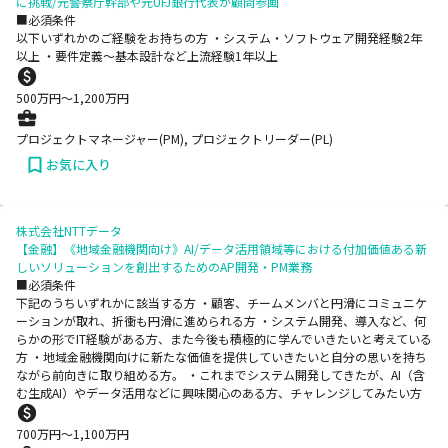
に挑戦/元警察庁幹部や元UFJ銀行代表が顧問参画
■必須条件
以下いずれかのご経験をお持ちの方 ・システム・ソフトウェア開発経験2年
以上 ・要件定義～基本設計など上流経験1年以上
500
万円〜
1,200
万円
プロジェクトマネージャー(PM), プロジェクトリーダー(PL)
お気に入り
株式会社NTTデータ
【金融】《地域金融機関向け》AI/データ活用領域等における付加価値ある新
しいソリューションを創出するためのAP開発・PM業務
■必須条件
下記のうちいずれかに該当する方 ・顧客、チームメンバと円滑にコミュニケ
ーションが取れ、折衝も円滑に進められる方 ・システム開発、導入など、何
らかの形でIT経験がある方、また今後も積極的に学んでいきたいと考えている
方 ・地域金融機関向けに新たな価値を提供していきたいと自分の思いを持ち
ながら前向きに取り組める方。 ・これまでシステム開発してきたが、AI（含
む生成AI）やデータ活用などに興味関心のある方、チャレンジしてみたい方
700
万円〜
1,100
万円