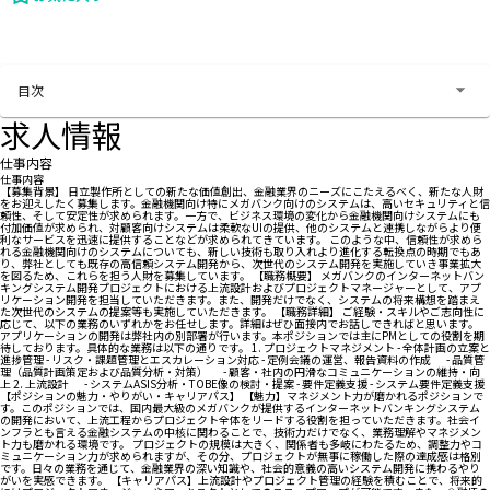
お問い合わせする
目次
求人情報
仕事内容
仕事内容
【募集背景】 日立製作所としての新たな価値創出、金融業界のニーズにこたえるべく、新たな人財
をお迎えしたく募集します。金融機関向け特にメガバンク向けのシステムは、高いセキュリティと信
頼性、そして安定性が求められます。一方で、ビジネス環境の変化から金融機関向けシステムにも
付加価値が求められ、対顧客向けシステムは柔軟なUIの提供、他のシステムと連携しながらより便
利なサービスを迅速に提供することなどが求められてきています。 このような中、信頼性が求めら
れる金融機関向けのシステムについても、新しい技術も取り入れより進化する転換点の時期でもあ
り、弊社としても既存の高信頼システム開発から、次世代のシステム開発を実施していき事業拡大
を図るため、これらを担う人財を募集しています。 【職務概要】 メガバンクのインターネットバン
キングシステム開発プロジェクトにおける上流設計およびプロジェクトマネージャーとして、アプ
リケーション開発を担当していただきます。また、開発だけでなく、システムの将来構想を踏まえ
た次世代のシステムの提案等も実施していただきます。 【職務詳細】 ご経験・スキルやご志向性に
応じて、以下の業務のいずれかをお任せします。詳細はぜひ面接内でお話しできればと思います。
アプリケーションの開発は弊社内の別部署が行います。本ポジションでは主にPMとしての役割を期
待しております。具体的な業務は以下の通りです。 1. プロジェクトマネジメント - 全体計画の立案と
進捗管理 - リスク・課題管理とエスカレーション対応 - 定例会議の運営、報告資料の作成 - 品質管
理（品質計画策定および品質分析・対策） - 顧客・社内の円滑なコミュニケーションの維持・向
上 2. 上流設計 - システムASIS分析・TOBE像の検討・提案 - 要件定義支援 - システム要件定義支援
【ポジションの魅力・やりがい・キャリアパス】 【魅力】マネジメント力が磨かれるポジションで
す。このポジションでは、国内最大級のメガバンクが提供するインターネットバンキングシステム
の開発において、上流工程からプロジェクト全体をリードする役割を担っていただきます。社会イ
ンフラとも言える金融システムの中核に関わることで、技術力だけでなく、業務理解やマネジメン
ト力も磨かれる環境です。 プロジェクトの規模は大きく、関係者も多岐にわたるため、調整力やコ
ミュニケーション力が求められますが、その分、プロジェクトが無事に稼働した際の達成感は格別
です。日々の業務を通じて、金融業界の深い知識や、社会的意義の高いシステム開発に携わるやり
がいを実感できます。 【キャリアパス】上流設計やプロジェクト管理の経験を積むことで、将来的