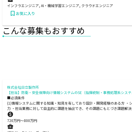
インフラエンジニア, AI・機械学習エンジニア, クラウドエンジニア
お気に入り
こんな募集もおすすめ
株式会社日立製作所
【担当】防衛・安全保障向け情報システムのSE（指揮統制・事務処理系システ
■必須条件
(1)情報システムに関する知識・知見を有しており設計・開発経験のある方 ・シ
力 ・担当業務に対して自主的に課題を抽出でき、その課題にもとづき課題解決
720
万円〜
800
万円