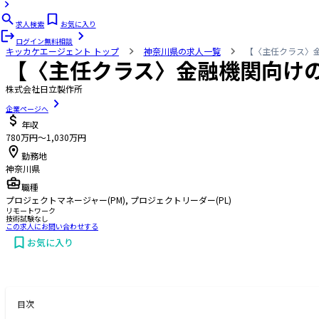
求人検索
お気に入り
ログイン
無料相談
キッカケエージェント
トップ
神奈川県の求人一覧
【〈主任クラス〉金
【〈主任クラス〉金融機関向けの
株式会社日立製作所
企業ページへ
年収
780万円〜1,030万円
勤務地
神奈川県
職種
プロジェクトマネージャー(PM), プロジェクトリーダー(PL)
リモートワーク
技術試験なし
この求人にお問い合わせする
お気に入り
お問い合わせする
目次