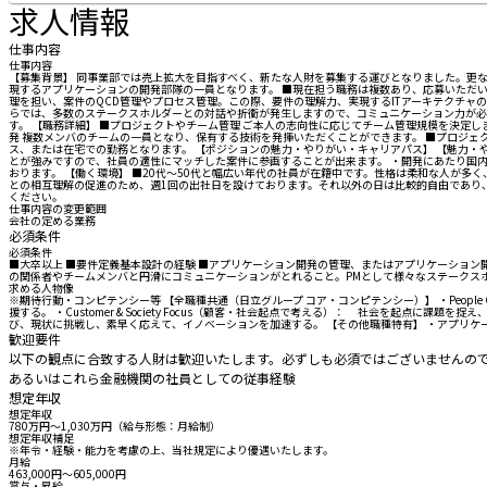
求人情報
仕事内容
仕事内容
【募集背景】 同事業部では売上拡大を目指すべく、新たな人財を募集する運びとなりました。更
現するアプリケーションの開発部隊の一員となります。 ■現在担う職務は複数あり、応募いただ
理を担い、案件のQCD管理やプロセス管理。この際、要件の理解力、実現するITアーキテクチャ
らでは、多数のステークスホルダーとの対話や折衝が発生しますので、コミュニケーション力が必
す。 【職務詳細】 ■プロジェクトやチーム管理 ご本人の志向性に応じてチーム管理規模を決定
発 複数メンバのチームの一員となり、保有する技術を発揮いただくことができます。 ■プロジェ
ス、または在宅での勤務となります。 【ポジションの魅力・やりがい・キャリアパス】 【魅力
とが強みですので、社員の適性にマッチした案件に参画することが出来ます。 ・開発にあたり国内
おります。 【働く環境】 ■20代～50代と幅広い年代の社員が在籍中です。性格は柔和な人が
との相互理解の促進のため、週1回の出社日を設けております。それ以外の日は比較的自由であり
ください。
仕事内容の変更範囲
会社の定める業務
必須条件
必須条件
■大卒以上 ■要件定義基本設計の経験 ■アプリケーション開発の管理、またはアプリケーション開発
の関係者やチームメンバと円滑にコミュニケーションがとれること。PMとして様々なステークス
求める人物像
※期待行動・コンピテンシー等 【全職種共通（日立グループ コア・コンピテンシー）】 ・Peop
援する。 ・Customer & Society Focus（顧客・社会起点で考える）： 社会を起点
び、現状に挑戦し、素早く応えて、イノベーションを加速する。 【その他職種特有】 ・アプリ
歓迎要件
以下の観点に合致する人財は歓迎いたします。必ずしも必須ではございませんので
あるいはこれら金融機関の社員としての従事経験
想定年収
想定年収
780万円〜1,030万円（給与形態：月給制）
想定年収補足
※年令・経験・能力を考慮の上、当社規定により優遇いたします。
月給
463,000円〜605,000円
賞与・昇給