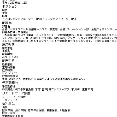
賞与：2回 昇給：1回
ポジション
職位
主任
職種
・プロジェクトマネージャー(PM) ・プロジェクトリーダー(PL)
配属先
部署名
金融ビジネスユニット 金融第一システム事業部 金融ソリューション本部 金融チャネルソリュ
部署の特徴・業務環境
【配属組織について（概要・ミッション）】 ・金融機関(銀行・証券・保険など)向けのITシス
クトマネージャ、これらの開発を行う部隊、開発後のアプリケーションを維持保守する部隊を内包
として、金融機関をはじめとするクライアントへ価値創出も行っております。 【携わる事業・ビ
雇用形態
雇用形態
正社員
試用期間
あり（3ヶ月）
勤務形態
勤務形態
定時時間制
就業時間
8:50〜17:20
就業時間補足
実働7時間45分、休憩45分 ※事業所によって時間帯が異なる場合あり。
予定勤務地
予定勤務地
神奈川県川崎市幸区鹿島田1丁目1番2号日立システムプラザ新川崎 東棟27階
リモートワーク頻度
リモートワーク頻度
一部リモート
福利厚生
保険
健康保険、労災保険、厚生年金保険、雇用保険、介護保険
健康・医療
受動喫煙防止措置