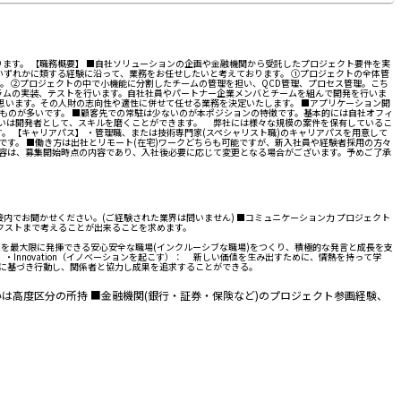
ます。 【職務概要】 ■自社ソリューションの企画や金融機関から受託したプロジェクト要件を実
いずれかに類する経験に沿って、業務をお任せしたいと考えております。 ①プロジェクトの全体管
。 ②プロジェクトの中で小機能に分割したチームの管理を担い、QCD管理、プロセス管理。こち
ラムの実装、テストを行います。自社社員やパートナー企業メンバとチームを組んで開発を行いま
思います。その人財の志向性や適性に併せて任せる業務を決定いたします。 ■アプリケーション開
るものが多いです。 ■顧客先での常駐は少ないのが本ポジションの特徴です。基本的には自社オフィ
るいは開発者として、スキルを磨くことができます。 弊社には様々な規模の案件を保有しているこ
 【キャリアパス】 ・管理職、または技術専門家(スペシャリスト職)のキャリアパスを用意して
です。 ■働き方は出社とリモート(在宅)ワークどちらも可能ですが、新入社員や経験者採用の方々
内容は、募集開始時点の内容であり、入社後必要に応じて変更となる場合がございます。予めご了承
接内でお聞かせください。(ご経験された業界は問いません) ■コミュニケーション力 プロジェクト
クストまで考えることが出来ることを求めます。
マンスを最大限に発揮できる安心安全な職場(インクルーシブな職場)をつくり、積極的な発言と成長を支
。 ・Innovation（イノベーションを起こす）： 新しい価値を生み出すために、情熱を持って学
示に基づき行動し、関係者と協力し成果を追求することができる。
は高度区分の所持 ■金融機関(銀行・証券・保険など)のプロジェクト参画経験、