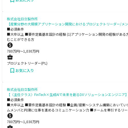
株式会社日立製作所
【産業分野の大規模アプリケーション開発におけるプロジェクトリーダー/メ
■必須条件
■大卒以上 ■要件定義基本設計の経験 (1)アプリケーション開発の経験がある
むことができる方
780
万円〜
1,030
万円
プロジェクトリーダー(PL)
お気に入り
株式会社日立製作所
【〈主任クラス〉FinTech×生成AIで未来を創るDXソリューションエンジニア
■必須条件
■大卒以上 ■要件定義基本設計の経験 ■企画/提案～システム構築においてい
ムメンバと円滑に仕事を進めるコミュニケーション力 ■チームを牽引するリー
780
万円〜
1,030
万円