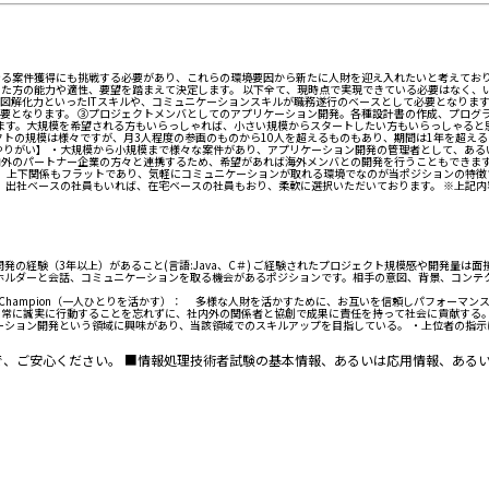
なる案件獲得にも挑戦する必要があり、これらの環境要因から新たに人財を迎え入れたいと考えており
いた方の能力や適性、要望を踏まえて決定します。 以下全て、現時点で実現できている必要はなく、
の図解化力といったITスキルや、コミュニケーションスキルが職務遂行のベースとして必要となります
要となります。 ③プロジェクトメンバとしてのアプリケーション開発。各種設計書の作成、プログ
します。大規模を希望される方もいらっしゃれば、小さい規模からスタートしたい方もいらっしゃると
クトの規模は様々ですが、月3人程度の参画のものから10人を超えるものもあり、期間は1年を超え
・やりがい】 ・大規模から小規模まで様々な案件があり、アプリケーション開発の管理者として、あ
外のパートナー企業の方々と連携するため、希望があれば海外メンバとの開発を行うこともできます。
多く、上下関係もフラットであり、気軽にコミュニケーションが取れる環境でなのが当ポジションの特徴
、出社ベースの社員もいれば、在宅ベースの社員もおり、柔軟に選択いただいております。 ※上記
の経験（3年以上）があること(言語:Java、C＃) ご経験されたプロジェクト規模感や開発量は面
ホルダーと会話、コミュニケーションを取る機会があるポジションです。相手の意図、背景、コンテ
le Champion（一人ひとりを活かす）： 多様な人財を活かすために、お互いを信頼しパフォー
に課題を捉え、常に誠実に行動することを忘れずに、社内外の関係者と協創で成果に責任を持って社会に貢献する
ケーション開発という領域に興味があり、当該領域でのスキルアップを目指している。 ・上位者の指
、ご安心ください。 ■情報処理技術者試験の基本情報、あるいは応用情報、あるい