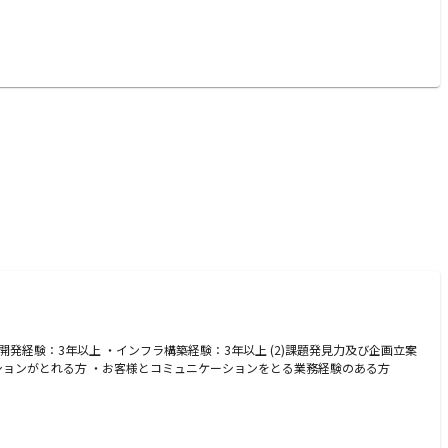
発経験：3年以上 ・インフラ構築経験：3年以上 (2)課題発見力及び企画立案
ションがとれる方 ・お客様とコミュニケーションをとる業務経験のある方