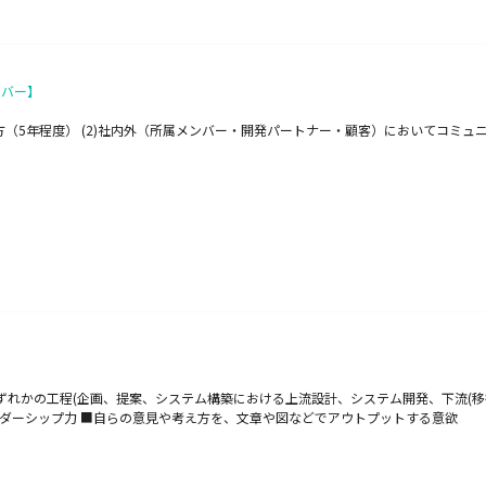
ンバー】
方（5年程度） (2)社内外（所属メンバー・開発パートナー・顧客）においてコミュ
】
ずれかの工程(企画、提案、システム構築における上流設計、システム開発、下流(移行
ダーシップ力 ■自らの意見や考え方を、文章や図などでアウトプットする意欲