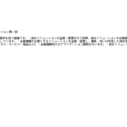
ーション第一部
テム提供を担う組織です。 ・自社ソリューションの企画・提案を行う部隊、自社ソリューションや金
しています。 ・金融機関が必要とするソリューションを企画・提案し、最新、或いは安定した技術
ジネス・サービス・製品など】 ・金融機関向けのアプリケーション開発を行います。 ・自社ソリュ