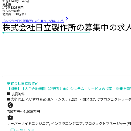
21億4748万3647円
売上高
177億4223万円
持ち株会制度
従業員1000名以上
「株式会社日立製作所」の企業ページはこちら
株式会社日立製作所の募集中の求
株式会社日立製作所
【開発】【大手金融機関（銀行系）向けシステム・サービスの提案・開発を牽引
■必須条件
■大卒以上 ＜いずれも必須＞ ・システム設計・開発またはプロジェクトリー
780
万円〜
1,030
万円
サーバーサイドエンジニア, インフラエンジニア, プロジェクトマネージャー(PM)
お気に入り