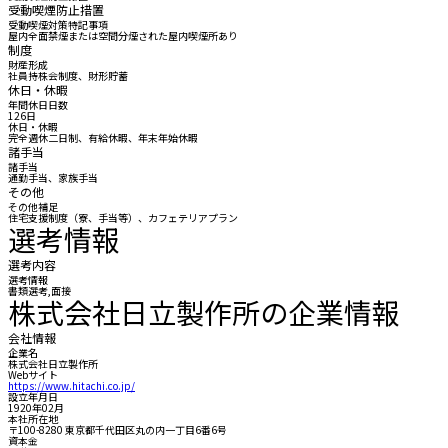
受動喫煙防止措置
受動喫煙対策特記事項
屋内全面禁煙または空間分煙された屋内喫煙所あり
制度
財産形成
社員持株会制度、財形貯蓄
休日・休暇
年間休日日数
126日
休日・休暇
完全週休二日制、有給休暇、年末年始休暇
諸手当
諸手当
通勤手当、家族手当
その他
その他補足
住宅支援制度（寮、手当等）、カフェテリアプラン
選考情報
選考内容
選考情報
書類選考,面接
株式会社日立製作所の企業情報
会社情報
企業名
株式会社日立製作所
Webサイト
https://www.hitachi.co.jp/
設立年月日
1920年02月
本社所在地
〒100-8280 東京都千代田区丸の内一丁目6番6号
資本金