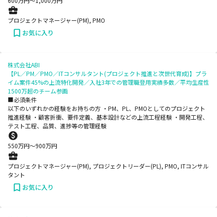
600
万円〜
1,000
万円
プロジェクトマネージャー(PM), PMO
お気に入り
株式会社ABI
【PL／PM／PMO／ITコンサルタント(プロジェクト推進と次世代育成)】プラ
イム案件45%の上流特化開発／入社3年での管理職登用実績多数／平均生産性
1500万超のチーム参画
■必須条件
以下のいずれかの経験をお持ちの方 ・PM、PL、PMOとしてのプロジェクト
推進経験 ・顧客折衝、要件定義、基本設計などの上流工程経験 ・開発工程、
テスト工程、品質、進捗等の管理経験
550
万円〜
900
万円
プロジェクトマネージャー(PM), プロジェクトリーダー(PL), PMO, ITコンサル
タント
お気に入り