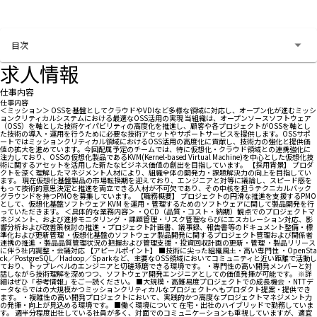
お問い合わせする
目次
求人情報
仕事内容
仕事内容
＜ミッション＞ OSSを基盤としてクラウドやVDIなど多様な領域に対応し、オープン化が進むミッシ
ョンクリティカルシステムにおける最適なOSS活用の実現 当組織は、オープンソースソフトウェア
（OSS）を軸とした技術ケイパビリティの高度化を推進し、顧客や各プロジェクトがOSSを軸とし
た技術の導入・運用を行うために必要な技術アセットやサポートサービスを提供します。OSSサポ
ートではミッションクリティカル領域におけるOSS活用の高度化に貢献し、技術力の強化と提供価
値の拡大を進めています。今回配属予定のチームでは、特に仮想化・クラウド領域との連携強化に
注力しており、OSSの仮想化製品であるKVM(Kernel-based Virtual Machine)を中心とした仮想化技
術に関するアセットを活用した新たなビジネス価値の創出を目指しています。 【採用背景】 プロダ
クトを深く理解したマネジメント人材により、組織全体の開発力・課題解決力の向上を目指してい
ます。 現在仮想化基盤製品の市場転換期を迎えており、エンジニアと対等に議論し、スピード感を
もって技術的意思決定と推進を両立できる人材が不可欠であり、その中核を担うテクニカルバック
グラウンドを持つPMOを募集しています。 【職務概要】 プロジェクトの円滑な推進を支援するPMO
として、仮想化基盤ソフトウェア KVM を運用・管理するためのソフトウェアに関して製品開発を行
っていただきます。 ＜具体的な業務内容＞ ・QCD（品質・コスト・納期）観点でのプロジェクトマ
ネジメント、および進捗モニタリング ・課題管理・リスク管理ならびにエスカレーション対応、影
響分析および改善策検討の推進 ・プロジェクト計画書、議事録、報告書等のドキュメント整備・標
準化および更新管理 ・仮想化基盤のソフトウェア製品開発に関するプロジェクト管理および関係者
連携の推進 ・製品品質管理状況の把握および管理支援 ・投資回収計画の更新・管理 ・製品リリース
に伴う社内調整・会議対応 【アピールポイント】 ■技術に尖った組織風土・高い専門性 ・OpenSta
ck／PostgreSQL／Hadoop／Sparkなど、主要なOSS領域においてコミュニティと近い距離で活動し
ており、トップレベルのエンジニアと切磋琢磨できる環境です。 ・専門性の高い開発メンバーと対
話しながら技術理解を深めつつ、ソフトウェア開発エンジニアとしての価値発揮が可能です。 ※詳
細はぜひ「参考情報」をご一読ください。 ■大規模・高難易度プロジェクトでの成長機会 ・NTTデ
ータならではの大規模かつミッションクリティカルなプロジェクトへもプロダクト提案・提供でき
ます。 ・複雑性の高い開発プロジェクトにおいて、実践的かつ高度なプロジェクトマネジメント力
の発揮・向上が見込める環境です。 ■働く環境について 在宅・出社のハイブリッドで勤務していま
す。 週半分程度出社している社員が多く、対面でのコミュニケーションも重視していますが、適宜