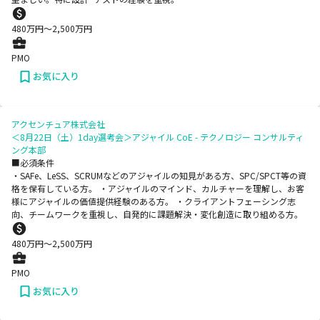
480
万円〜
2,500
万円
PMO
お気に入り
アクセンチュア株式会社
＜8月22日（土）1day選考会＞アジャイル CoE - テクノロジー コンサルティ
ング本部
■必須条件
・SAFe、LeSS、SCRUMなどのアジャイルの知見がある方、SPC/SPCT等の資
格を保有している方。 ・アジャイルのマインド、カルチャーを理解し、お客
様にアジャイルの価値提供経験のある方。 ・クライアントフェーシング志
向、チームワークを重視し、自発的に課題解決・変化創造に取り組める方。
480
万円〜
2,500
万円
PMO
お気に入り