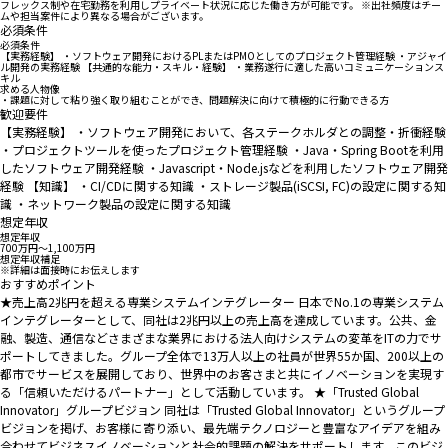
フレックス制や在宅勤務を利用しプライベート状況に応じた働き方が可能です。 ※出社頻度はチー
ムや担当案件により異なる場合がございます。
必須条件
必須条件
【実務経験】 ・ソフトウェア開発におけるPLまたはPMOとしてのプロジェクト管理経験 ・アジャイ
ル開発の実務経験 【共通的な能力・スキル・経験】 ・業務遂行に適した高いコミュニケーションス
キル
求める人物像
・課題に対して粘り強く取り組むことができ、問題解決に向けて積極的に行動できる方
歓迎要件
【実務経験】 ・ソフトウェア開発において、各ステークホルダとの調整・折衝経験
・プロジェクトツールを使ったプロジェクト管理経験 ・Java・Spring Bootを利用
したソフトウェア開発経験 ・Javascript・Node.jsなどを利用したソフトウェア開発
経験 【知識】 ・CI/CDに関する知識 ・ストレージ製品(iSCSI, FC)の設定に関する知
識 ・ネットワーク製品の設定に関する知識
想定年収
想定年収
700万円〜1,100万円
想定年収補足
※詳細は面接時にお伝えします
おすすめポイント
★売上高2兆円を超える専業システムインテグレーター 日本でNo.1の専業システム
インテグレーターとして、同社は2兆円以上の売上高を達成しています。公共、金
融、製造、通信などさまざまな業界における法人向けシステムの変革をITの力でサ
ポートしてきました。グループ全体で13万人以上の社員が世界55か国、200以上の
都市でサービスを展開しており、世界中のお客さまと共にイノベーションを実現す
る「信頼いただけるパートナー」として活動しています。 ★「Trusted Global
Innovator」グループビジョン 同社は「Trusted Global Innovator」というグループ
ビジョンを掲げ、お客様に寄り添い、最先端テクノロジーと豊富なアイデアを組み
合わせてビジネスイノベーションと社会的課題の解決をサポートします。このビジ