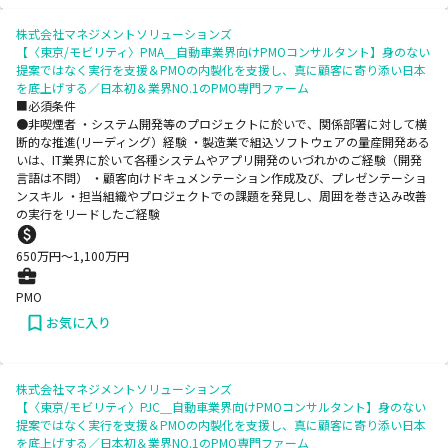
株式会社マネジメントソリューションズ
【〈東京/モビリティ〉PMA＿自動車業界向けPMOコンサルタント】身のない
提案ではなく実行を支援＆PMOの内製化を支援し、真に顧客に寄り添い日本
を底上げする／日本初＆業界NO.1のPMO専門ファーム
■必須条件
●非喫煙者 ・システム開発等のプロジェクトに於いで、関係部署に対して横
断的な推進(リーディング）経験 ・製造業で組込ソフトウェアの量産開発ある
いは、IT業界に於いて各種システムやアプリ開発のいづれかのご経験（開発
言語は不問） ・顧客向けドキュメンテーション作成及び、プレゼンテーショ
ンスキル ・担当組織やプロジェクトでの課題を発見し、周囲を巻き込み改善
の実行をリードしたご経験
650
万円〜
1,100
万円
PMO
お気に入り
株式会社マネジメントソリューションズ
【〈東京/モビリティ〉PJC＿自動車業界向けPMOコンサルタント】身のない
提案ではなく実行を支援＆PMOの内製化を支援し、真に顧客に寄り添い日本
を底上げする／日本初＆業界NO.1のPMO専門ファーム