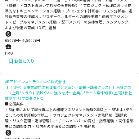
（課題）・コスト管理いずれかの実務経験） * プロジェクト管理における標
準的なドキュメンテーション経験 ・プロジェクト計画書、リスク分析書、進
捗報告書等の作成およびステークホルダーへの報告実務 * 組織マネジメン
ト・ピープルマネジメント経験 ・配下メンバーの進捗管理、メンタリング、
および後進の育成（OJT）経験
650
万円〜
1,500
万円
PMO
お気に入り
ARアドバンストテクノロジ株式会社
【〈渋谷〉SI事業部門の管理職ポジション（部長～課長クラス）】東証グロ
ース上場/クラウド領域やAIに強みを持つ企業/プライム案件9割以上/週1出社
推奨/自社プロダクト有
■必須条件
・SI企業において課長職以上の組織マネジメント経験2年以上 ・SEおよびPM
としての実務経験5年以上 ・プロジェクトマネジメント実務経験（課題管
理・リスク管理・進捗管理） ・チームメンバーの育成・指導経験 ・関係各部
署との調整能力 ・社内外の関係者との調整・折衝経験