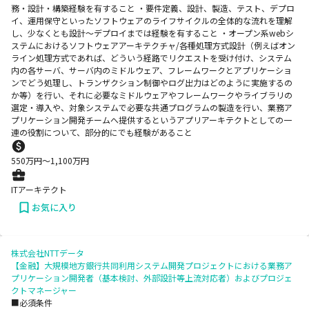
務・設計・構築経験を有すること ・要件定義、設計、製造、テスト、デプロ
イ、運用保守といったソフトウェアのライフサイクルの全体的な流れを理解
し、少なくとも設計～デプロイまでは経験を有すること ・オープン系webシ
ステムにおけるソフトウェアアーキテクチャ/各種処理方式設計（例えばオン
ライン処理方式であれば、どういう経路でリクエストを受け付け、システム
内の各サーバ、サーバ内のミドルウェア、フレームワークとアプリケーショ
ンでどう処理し、トランザクション制御やログ出力はどのように実施するの
か等）を行い、それに必要なミドルウェアやフレームワークやライブラリの
選定・導入や、対象システムで必要な共通プログラムの製造を行い、業務ア
プリケーション開発チームへ提供するというアプリアーキテクトとしての一
連の役割について、部分的にでも経験があること
550
万円〜
1,100
万円
ITアーキテクト
お気に入り
株式会社NTTデータ
【金融】大規模地方銀行共同利用システム開発プロジェクトにおける業務ア
プリケーション開発者（基本検討、外部設計等上流対応者）およびプロジェ
クトマネージャー
■必須条件