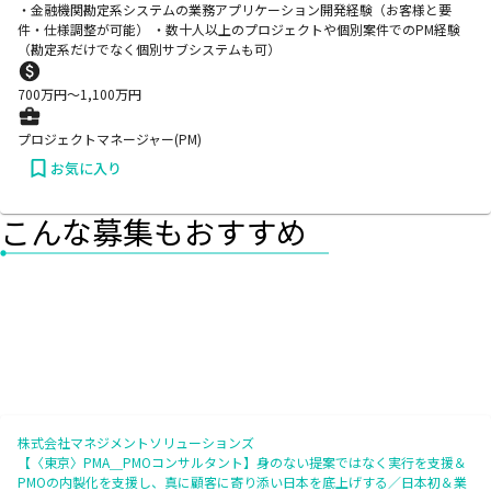
・金融機関勘定系システムの業務アプリケーション開発経験（お客様と要
件・仕様調整が可能） ・数十人以上のプロジェクトや個別案件でのPM経験
（勘定系だけでなく個別サブシステムも可）
700
万円〜
1,100
万円
プロジェクトマネージャー(PM)
お気に入り
こんな募集もおすすめ
株式会社マネジメントソリューションズ
【〈東京〉PMA＿PMOコンサルタント】身のない提案ではなく実行を支援＆
PMOの内製化を支援し、真に顧客に寄り添い日本を底上げする／日本初＆業