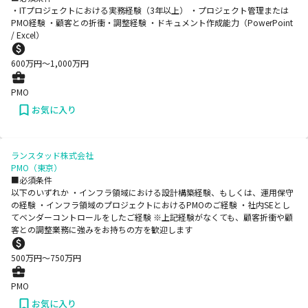
・ITプロジェクトにおける実務経験（3年以上） ・プロジェクト管理または
PMO経験 ・顧客との折衝・調整経験 ・ドキュメント作成能力（PowerPoint
/ Excel）
600
万円〜
1,000
万円
PMO
お気に入り
ランスタッド株式会社
PMO（東京）
■必須条件
以下のいずれか ・インフラ領域における設計構築経験、もしくは、運用保守
の経験 ・インフラ領域のプロジェクトにおけるPMOのご経験 ・社内SEとし
てベンダーコントロールをしたご経験 ※上記経験がなくても、顧客折衝や顧
客との調整業務に強みをお持ちの方を歓迎します
500
万円〜
750
万円
PMO
お気に入り