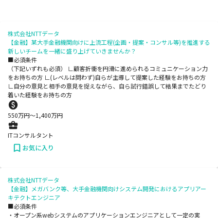
株式会社NTTデータ
【金融】某大手金融機関向けに上流工程(企画・提案・コンサル等)を推進する
新しいチームを一緒に盛り上げていきませんか？
■必須条件
（下記いずれも必須） ∟顧客折衝を円滑に進められるコミュニケーション力
をお持ちの方 ∟(レベルは問わず)自らが主導して提案した経験をお持ちの方
∟自分の意見と相手の意見を捉えながら、自ら試行錯誤して結果までたどり
着いた経験をお持ちの方
550
万円〜
1,400
万円
ITコンサルタント
お気に入り
株式会社NTTデータ
【金融】メガバンク等、大手金融機関向けシステム開発におけるアプリアー
キテクトエンジニア
■必須条件
・オープン系webシステムのアプリケーションエンジニアとして一定の実