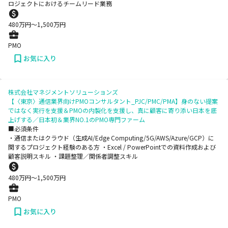
ロジェクトにおけるチームリード業務
480
万円〜
1,500
万円
PMO
お気に入り
株式会社マネジメントソリューションズ
【〈東京〉通信業界向けPMOコンサルタント_PJC/PMC/PMA】身のない提案
ではなく実行を支援＆PMOの内製化を支援し、真に顧客に寄り添い日本を底
上げする／日本初＆業界NO.1のPMO専門ファーム
■必須条件
・通信またはクラウド（生成AI/Edge Computing/5G/AWS/Azure/GCP）に
関するプロジェクト経験のある方 ・Excel / PowerPointでの資料作成および
顧客説明スキル ・課題整理／関係者調整スキル
480
万円〜
1,500
万円
PMO
お気に入り