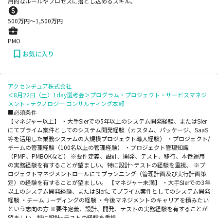
用的なルールやプロセスに落とし込めるスキル。
500
万円〜
1,500
万円
PMO
お気に入り
アクセンチュア株式会社
＜8月22日（土）1day選考会＞プログラム・プロジェクト・サービスマネジ
メント - テクノロジー コンサルティング本部
■必須条件
【マネジャー以上】 ・大手SIerでの5年以上のシステム開発経験、またはSIer
にてプライム案件としてのシステム開発経験（カスタム、パッケージ、SaaS
等を活用した業務システムの大規模プロジェクト導入経験） ・プロジェクト/
チームの管理経験（100名以上の管理経験） ・プロジェクト管理知識
（PMP、PMBOKなど） ※要件定義、設計、開発、テスト、移行、本番運用
の実務経験を有することが望ましい。特に設計~テストの経験を重視。 ※プ
ロジェクトマネジメントロールにてプランニング（管理計画及び実行計画策
定）の経験を有することが望ましい。 【マネジャー未満】 ・大手SIerでの3年
以上のシステム開発経験、またはSIerにてプライム案件としてのシステム開発
経験 ・チームリーディングの経験 ・今後マネジメントのキャリアを積みたい
という志向の方 ※要件定義、設計、開発、テストの実務経験を有することが
望ましい。特に設計~テストの経験を重視。