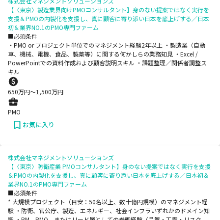
株式会社マネジメントソリューションズ
【〈東京〉製造業界向けPMOコンサルタント】身のない提案ではなく実行を
支援＆PMOの内製化を支援し、真に顧客に寄り添い日本を底上げする／日本
初＆業界NO.1のPMO専門ファーム
■必須条件
・PMO or プロジェクト単位でのマネジメント経験2年以上 ・製造業（自動
車、機械、電機、食品、製薬等）に関する何かしらの業務知見 ・Excel /
PowerPointでの資料作成および顧客説明スキル ・課題整理／関係者調整ス
キル
650
万円〜
1,500
万円
PMO
お気に入り
株式会社マネジメントソリューションズ
【〈東京〉防衛産業 PMOコンサルタント】身のない提案ではなく実行を支援
＆PMOの内製化を支援し、真に顧客に寄り添い日本を底上げする／日本初＆
業界NO.1のPMO専門ファーム
■必須条件
* 大規模プロジェクト（目安：50名以上、数十億円規模）のマネジメント経
験 ・防衛、官公庁、製造、エネルギー、社会インフラいずれかのドメイン知
識 ・PM、PMO、またはリード層としての参画経験（品質・工程・リスク