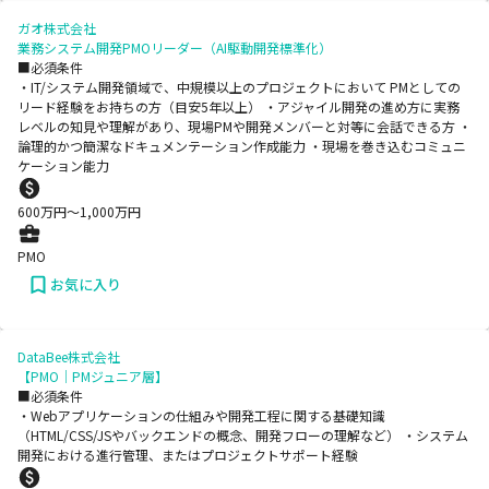
ガオ株式会社
業務システム開発PMOリーダー（AI駆動開発標準化）
■必須条件
・IT/システム開発領域で、中規模以上のプロジェクトにおいて PMとしての
リード経験をお持ちの方（目安5年以上） ・アジャイル開発の進め方に実務
レベルの知見や理解があり、現場PMや開発メンバーと対等に会話できる方 ・
論理的かつ簡潔なドキュメンテーション作成能力 ・現場を巻き込むコミュニ
ケーション能力
600
万円〜
1,000
万円
PMO
お気に入り
DataBee株式会社
【PMO｜PMジュニア層】
■必須条件
・Webアプリケーションの仕組みや開発工程に関する基礎知識
（HTML/CSS/JSやバックエンドの概念、開発フローの理解など） ・システム
開発における進行管理、またはプロジェクトサポート経験