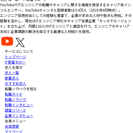
YouTubeでITエンジニアの転職やキャリアに関する情報を発信するキャリア系イン
フルエンサー。YouTubeチャンネル登録者数は3.4万人（2025年4月時点）。
エンジニア採用担当としての経験も豊富で、企業が求める人材や視点も熟知。その
経験を活かし、現在はITエンジニア特化のキャリア支援企業「キッカケエージェン
ト」を立ち上げ、月間120人のITエンジニアと面談を行う。エンジニアのキャリア
志向と企業課題の解決を両立する最適な人材紹介を提供。
サービスについて
トップページ
IT菩薩モロー
求人を探す
求人一覧
新着求人
おすすめ求人
転職ノウハウを知る
転職ガイド
転職ノウハウ
転職インタビュー
調査リリース
企業インタビュー
会員メニュー
会員登録
マイページ