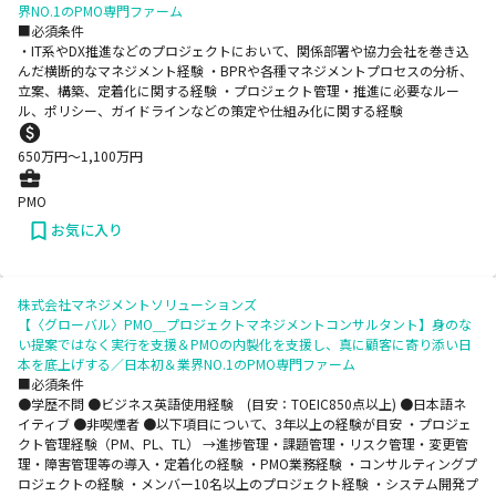
界NO.1のPMO専門ファーム
■必須条件
・IT系やDX推進などのプロジェクトにおいて、関係部署や協力会社を巻き込
んだ横断的なマネジメント経験 ・BPRや各種マネジメントプロセスの分析、
立案、構築、定着化に関する経験 ・プロジェクト管理・推進に必要なルー
ル、ポリシー、ガイドラインなどの策定や仕組み化に関する経験
650
万円〜
1,100
万円
PMO
お気に入り
株式会社マネジメントソリューションズ
【〈グローバル〉PMO＿プロジェクトマネジメントコンサルタント】身のな
い提案ではなく実行を支援＆PMOの内製化を支援し、真に顧客に寄り添い日
本を底上げする／日本初＆業界NO.1のPMO専門ファーム
■必須条件
●学歴不問 ●ビジネス英語使用経験 (目安：TOEIC850点以上) ●日本語ネ
イティブ ●非喫煙者 ●以下項目について、3年以上の経験が目安 ・プロジェ
クト管理経験（PM、PL、TL） →進捗管理・課題管理・リスク管理・変更管
理・障害管理等の導入・定着化の経験 ・PMO業務経験 ・コンサルティングプ
ロジェクトの経験 ・メンバー10名以上のプロジェクト経験 ・システム開発プ