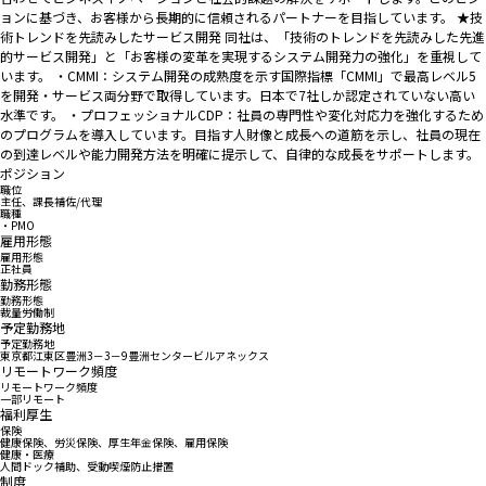
ョンに基づき、お客様から長期的に信頼されるパートナーを目指しています。 ★技
術トレンドを先読みしたサービス開発 同社は、「技術のトレンドを先読みした先進
的サービス開発」と「お客様の変革を実現するシステム開発力の強化」を重視して
います。 ・CMMI：システム開発の成熟度を示す国際指標「CMMI」で最高レベル5
を開発・サービス両分野で取得しています。日本で7社しか認定されていない高い
水準です。 ・プロフェッショナルCDP：社員の専門性や変化対応力を強化するため
のプログラムを導入しています。目指す人財像と成長への道筋を示し、社員の現在
の到達レベルや能力開発方法を明確に提示して、自律的な成長をサポートします。
ポジション
職位
主任、課長補佐/代理
職種
・PMO
雇用形態
雇用形態
正社員
勤務形態
勤務形態
裁量労働制
予定勤務地
予定勤務地
東京都江東区豊洲3－3－9豊洲センタービルアネックス
リモートワーク頻度
リモートワーク頻度
一部リモート
福利厚生
保険
健康保険、労災保険、厚生年金保険、雇用保険
健康・医療
人間ドック補助、受動喫煙防止措置
制度