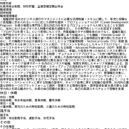
財産形成
社員持株会制度、財形貯蓄、企業型確定拠出年金
職場環境
研修制度
職場環境補足
・階層研修 当社のビジネス遂行やマネジメントに必要な汎用知識・スキルに関して、年次と役職な
ど各階層に求められるレベルに応じた研修を提供 ・プロフェッショナルCDP（Career Development
Program） 社員が高度な専門性と変化対応力を有するプロフェッショナル人財となることを目的
に、当社におけるめざすべき人財像や成長の道筋を示し、その専門性とレベルを認定する制度。
「プロがプロを育てる」という思想にもとづき、所属組織のタテの関係性のみでなく、組織を越え
た専門性のカテゴリーによるヨコ、ナナメで指導しあう仕組みとしても機能 ・Flexible Grade（F
G）制度 マネジメントを主軸とし、社員の多様な強みの発揮による価値創出を最大限に引き出すた
めに、その職務が生み出す価値をベースとしたジョブ型雇用制度 ・Technical Grade（TG）制度 高
度な専門スキルを持つスペシャリスト人財が、マネジメントを中心としたキャリアだけでなく、スペ
シャリストのキャリアパスを描くことが可能となる制度 ・Advanced Professional（ADP）制度 高い
専門性を持つ人財の獲得力を強化することを目的に、卓越した知見を持った旬のビジネスを牽引す
る即戦力人財を外部からも獲得できる制度 ・デュアルキャリアプログラム 「今持つ専門性の進化」
および「新たな専門性の獲得」を通じて、成長した各自の総合力の発揮による多様な価値創出をめ
ざすことを目的とし、所定労働時間の2割を自分で見つけたやりたい仕事に使うことができる社内兼
業制度 ・キャリア自律サポート 社内のビジネスや組織、制度を熟知したキャリア有識者による、目
指すキャリアの発見やキャリア形成・ステップアップの具体的なやり方を相談できるサービスを提
供（キャリアメンタリング） 一般社員を対象に、外部のプロキャリアコーチによる、目指すキャリ
ア像のイメージアップを図るサービスを提供（社外キャリアコンサルティング） 管理職を対象に、
部下のキャリア自律支援のやり方を発見するサービスを提供（社外キャリアコンサルティング） ・
自律学習支援 教育を専門とするグループ会社である(株)NTTデータユニバーシティを通じて、ジェネ
ラリティ・スペシャリティに資する知識の習得や、キャリア自律に資する知識の習得等、社内外の豊
富な研修を一つのプラットフォームで選択・受講できる環境を提供 ・語学習得支援 社員の更なる語
学力向上を図る観点から、社員の自己研磨の支援として、自己の英語スキルチェック受験を支援
休日・休暇
休日・休暇
有給休暇、年末年始休暇、夏季休暇、慶弔休暇
育児・介護
介護休暇、育児のための時短勤務、介護のための時短勤務
諸手当
諸手当
深夜・休日勤務手当、通勤手当、住宅手当
その他
その他補足