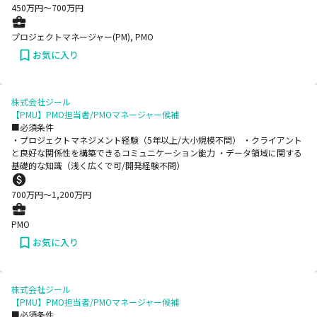
450
万円〜
700
万円
プロジェクトマネージャー(PM), PMO
お気に入り
株式会社ジール
【PMU】PMO担当者/PMOマネージャー候補
■必須条件
・プロジェクトマネジメント経験（5年以上/大小規模不問） ・クライアント
と良好な関係性を構築できるコミュニケーション能力 ・データ領域に関する
基礎的な知識（浅く広くで可/開発経験不問）
700
万円〜
1,200
万円
PMO
お気に入り
株式会社ジール
【PMU】PMO担当者/PMOマネージャー候補
■必須条件