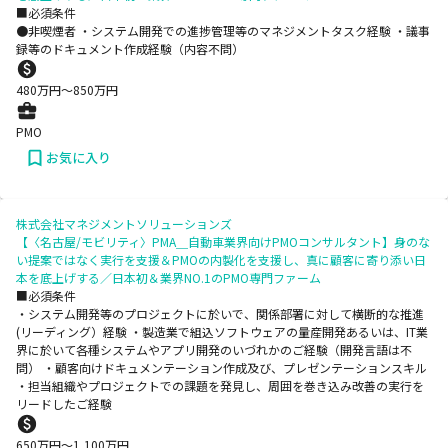
■必須条件
●非喫煙者 ・システム開発での進捗管理等のマネジメントタスク経験 ・議事
録等のドキュメント作成経験（内容不問）
480
万円〜
850
万円
PMO
お気に入り
株式会社マネジメントソリューションズ
【〈名古屋/モビリティ〉PMA＿自動車業界向けPMOコンサルタント】身のな
い提案ではなく実行を支援＆PMOの内製化を支援し、真に顧客に寄り添い日
本を底上げする／日本初＆業界NO.1のPMO専門ファーム
■必須条件
・システム開発等のプロジェクトに於いで、関係部署に対して横断的な推進
(リーディング）経験 ・製造業で組込ソフトウェアの量産開発あるいは、IT業
界に於いて各種システムやアプリ開発のいづれかのご経験（開発言語は不
問） ・顧客向けドキュメンテーション作成及び、プレゼンテーションスキル
・担当組織やプロジェクトでの課題を発見し、周囲を巻き込み改善の実行を
リードしたご経験
650
万円〜
1,100
万円