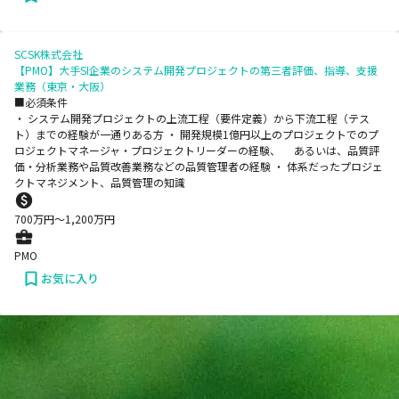
SCSK株式会社
【PMO】大手SI企業のシステム開発プロジェクトの第三者評価、指導、支援
業務（東京・大阪）
■必須条件
・ システム開発プロジェクトの上流工程（要件定義）から下流工程（テス
ト）までの経験が一通りある方 ・ 開発規模1億円以上のプロジェクトでのプ
ロジェクトマネージャ・プロジェクトリーダーの経験、 あるいは、品質評
価・分析業務や品質改善業務などの品質管理者の経験 ・ 体系だったプロジェ
クトマネジメント、品質管理の知識
700
万円〜
1,200
万円
PMO
お気に入り