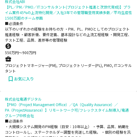
株式会社ABI
【PL／PM／PMO／ITコンサルタント(プロジェクト推進と次世代育成)】プラ
イム案件45%の上流特化開発／入社3年での管理職登用実績多数／平均生産性
1500万超のチーム参画
■必須条件
以下のいずれかの経験をお持ちの方 ・PM、PL、PMOとしてのプロジェクト
推進経験 ・顧客折衝、要件定義、基本設計などの上流工程経験 ・開発工程、
テスト工程、品質、進捗等の管理経験
550
万円〜
900
万円
プロジェクトマネージャー(PM), プロジェクトリーダー(PL), PMO, ITコンサル
タント
お気に入り
株式会社電通デジタル
【PMO（Project Management Office）／QA（Quality Assurance）／
PA（ProjectAssurance）】リモートワーク可/フレックスタイム制導入/電通
グループ中核会社
■必須条件
・大規模システム開発のPM経験（目安：10年以上） ・予算、品質、納期を
コントロールし、ステークホルダー調整を完遂した経験。 ・個別の経験を汎