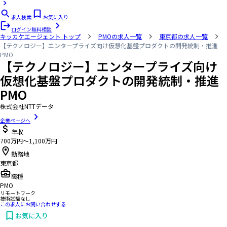
求人検索
お気に入り
ログイン
無料相談
キッカケエージェント
トップ
PMOの求人一覧
東京都の求人一覧
【テクノロジー】エンタープライズ向け仮想化基盤プロダクトの開発統制・推進
PMO
【テクノロジー】エンタープライズ向け
仮想化基盤プロダクトの開発統制・推進
PMO
株式会社NTTデータ
企業ページへ
年収
700万円〜1,100万円
勤務地
東京都
職種
PMO
リモートワーク
技術試験なし
この求人にお問い合わせする
お気に入り