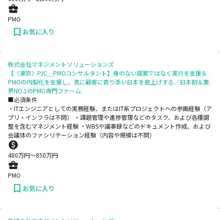
PMO
お気に入り
株式会社マネジメントソリューションズ
【〈東京〉PJC＿PMOコンサルタント】身のない提案ではなく実行を支援＆
PMOの内製化を支援し、真に顧客に寄り添い日本を底上げする／日本初＆業
界NO.1のPMO専門ファーム
■必須条件
・ITエンジニアとしての実務経験、またはIT系プロジェクトへの参画経験（ア
プリ・インフラは不問） ・課題管理や進捗管理などのタスク、および各種調
整を含むマネジメント経験 ・WBSや議事録などのドキュメント作成、および
会議体のファシリテーション経験（内容や規模は不問）
480
万円〜
850
万円
PMO
お気に入り