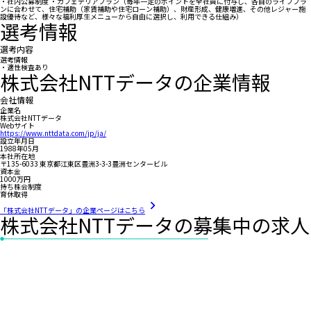
・社内公募制度 ・カフェテリアプラン（毎年一定のポイントを全社員に付与し、各自のライフプラ
ンに合わせて、住宅補助（家賃補助や住宅ローン補助）、財産形成、健康増進、その他レジャー施
設優待など、様々な福利厚生メニューから自由に選択し、利用できる仕組み）
選考情報
選考内容
選考情報
・適性検査あり
株式会社NTTデータの企業情報
会社情報
企業名
株式会社NTTデータ
Webサイト
https://www.nttdata.com/jp/ja/
設立年月日
1988年05月
本社所在地
〒135-6033 東京都江東区豊洲3-3-3豊洲センタービル
資本金
1000万円
持ち株会制度
育休取得
「株式会社NTTデータ」の企業ページはこちら
株式会社NTTデータの募集中の求人