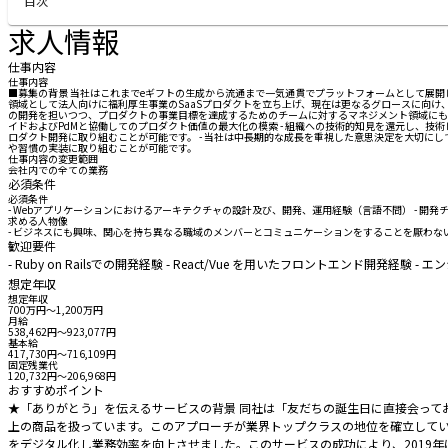
目次
求人情報
仕事内容
仕事内容
■募集の背景 当社はこれまでeギフトの生成から流通まで一気通貫でプラットフォームとして展開し、事
領域として法人向けに福利厚生事業のSaaSプロダクトを立ち上げ、現在は更なるグロースに向け
の開発を担いつつ、プロダクトの事業目標を達成するためのチームに対するマネジメント領域にも軸足
イドおよびPdMと協働してのプロダクト価値の最大化の模索 - 組織への技術的知見を還元し、技術レベルの向
ロダクト開発に取り組むことが可能です。 - 当社は中長期的な成長を重視した意思決定を大切に
や習慣の実装に取り組むことが可能です。
仕事内容の変更範囲
会社内での全ての業務
必須条件
必須条件
- Webアプリケーションにおけるアーキテクチャの設計及び、開発、運用経験（言語不問） - 開発チー
求める人物像
- ビジネスにも興味、関心を持ち異なる職域のメンバーとコミュニケーションをすることを厭わない
歓迎要件
- Ruby on Railsでの開発経験 - React/Vue を用いたフロントエンド開
想定年収
想定年収
700万円〜1,200万円
月給
538,462円〜923,077円
基本給
417,730円〜716,109円
固定残業代
120,732円〜206,968円
おすすめポイント
★「ありがとう」を伝えるサービスの背景 同社は「友だちの誕生日に直接会って
上の商品を扱っています。このアプローチが業界トップクラスの地位を確立しています。 ★東証プ
をデジタル化し業務効率を向上させました。このサービスの成功により、2019年