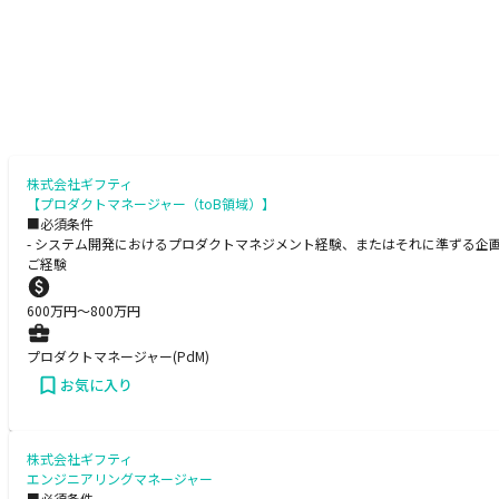
株式会社ギフティ
【プロダクトマネージャー（toB領域）】
■必須条件
- システム開発におけるプロダクトマネジメント経験、またはそれに準ずる企画
ご経験
600
万円〜
800
万円
プロダクトマネージャー(PdM)
お気に入り
株式会社ギフティ
エンジニアリングマネージャー
■必須条件