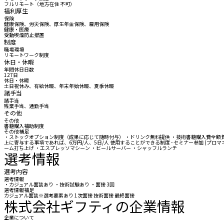
フルリモート（地方在住 不可）
福利厚生
保険
健康保険、労災保険、厚生年金保険、雇用保険
健康・医療
受動喫煙防止措置
制度
職場環境
リモートワーク制度
休日・休暇
年間休日日数
127日
休日・休暇
土日祝休み、有給休暇、年末年始休暇、夏季休暇
諸手当
諸手当
残業手当、通勤手当
その他
その他
書籍購入補助制度
その他補足
・ストックオプション制度（成果に応じて随時付与） ・ドリンク無料提供 ・技術書籍購入費全額負担 ・技術研鑽
上に寄与する事項であれば、6万円/人、5日/人 使用することができる制度 - セミナー参加 (プロマネ
ーム打ち上げ ・エスプレッソマシーン ・ビールサーバー ・シャッフルランチ
選考情報
選考内容
選考情報
・カジュアル面談あり ・技術試験あり ・面接 3回
選考情報補足
カジュアル面談※選考要素あり 1次面接 技術面接 最終面接
株式会社ギフティの企業情報
企業について