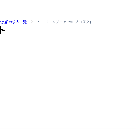
東京都の求人一覧
リードエンジニア_toBプロダクト
ト