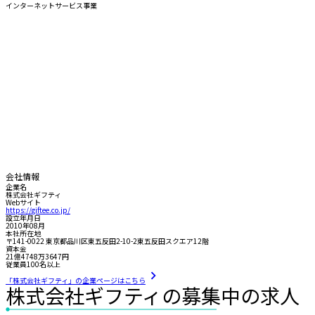
インターネットサービス事業
会社情報
企業名
株式会社ギフティ
Webサイト
https://giftee.co.jp/
設立年月日
2010年08月
本社所在地
〒141-0022 東京都品川区東五反田2-10-2東五反田スクエア12階
資本金
21億4748万3647円
従業員100名以上
「株式会社ギフティ」の企業ページはこちら
株式会社ギフティの募集中の求人