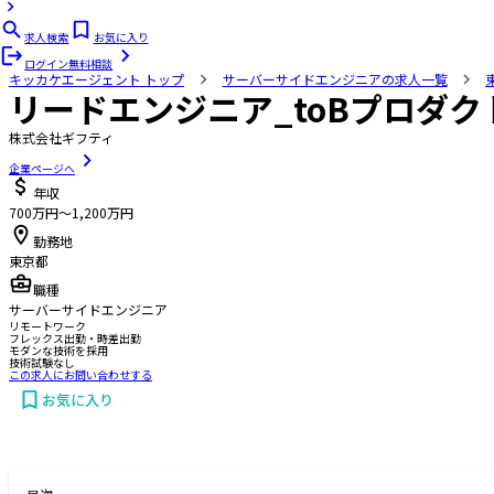
求人検索
お気に入り
ログイン
無料相談
キッカケエージェント
トップ
サーバーサイドエンジニアの求人一覧
リードエンジニア_toBプロダク
株式会社ギフティ
企業ページへ
年収
700万円〜1,200万円
勤務地
東京都
職種
サーバーサイドエンジニア
リモートワーク
フレックス出勤・時差出勤
モダンな技術を採用
技術試験なし
この求人にお問い合わせする
お気に入り
お問い合わせする