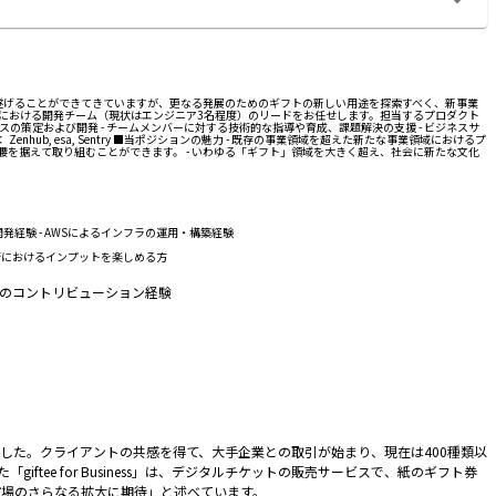
の成長を遂げることができてきていますが、更なる発展のためのギフトの新しい用途を探索すべく、新事業
トにおける開発チーム（現状はエンジニア3名程度）のリードをお任せします。担当するプロダクト
策定および開発 - チームメンバーに対する技術的な指導や育成、課題解決の支援 - ビジネスサ
ub, esa, Sentry ■当ポジションの魅力 - 既存の事業領域を超えた新たな事業領域におけるプ
を据えて取り組むことができます。 - いわゆる「ギフト」領域を大きく超え、社会に新たな文化
開発経験 - AWSによるインフラの運用・構築経験
術におけるインプットを楽しめる方
ニティへのコントリビューション経験
した。クライアントの共感を得て、大手企業との取引が始まり、現在は400種類以
giftee for Business」は、デジタルチケットの販売サービスで、紙のギフト券
市場のさらなる拡大に期待」と述べています。