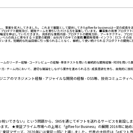
業を拡大してきました。 これまで基盤として提供してきたgiftee for businessは一定
、プロダクト開発及び、開発チームを牽引いただける方を募集しています。 ■募集の背景 プロダク
を伸ばしていただきます。 具体的な業務内容 - プロダクトの開発方針、アーキテクチャ、プロセスの
上に寄与する ※変更の範囲：会社内での全ての業務 ■開発環境 - インフラ：ECS - その他： Zenh
しています。短期的な利益目線に引っ張られることなく、継続して使い続けられるプロダクトの開発に腰
ムのリーダー経験 - コードレビューの経験 - 単体テストを用いた継続的な開発経験 - RDBを用いた
方 - チーム内において、適切な議論をしながら案件を進められる方 - 成長意欲を持ち、自発的に技
発経験 - エンジニアのマネジメント経験 - アジャイルな開発の経験 - OSS等、技術コミュ
お祝いできない」という問題から、SNSを通じてギフトを送れるサービスを創設しま
ライム市場への上場と「giftee for Business」の展開 2016年に始めた「
に東証マザーズ、2020年には東証一部に上場しました。代表の太田氏は「eギフト