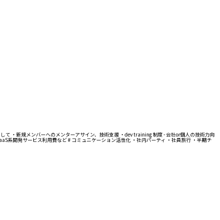
 ・新規メンバーへのメンターアサイン、技術支援 ・dev training 制度 - 会社or個人の技術力向
SaaS系開発サービス利用費など # コミュニケーション活性化 ・社内パーティ ・社員旅行 ・半期チ