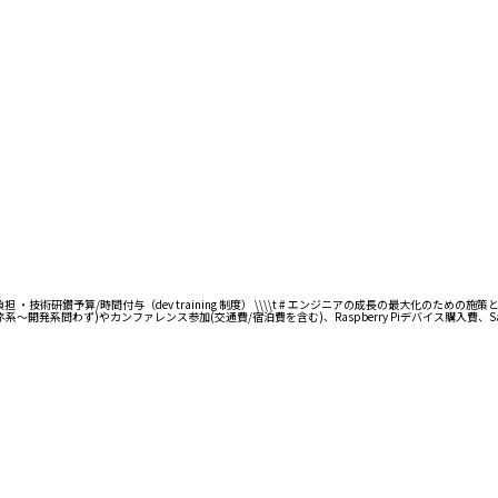
予算/時間付与（dev training 制度） \\\\t # エンジニアの成長の最大化のための施策として
系～開発系問わず)やカンファレンス参加(交通費/宿泊費を含む)、Raspberry Piデバイス購入費、