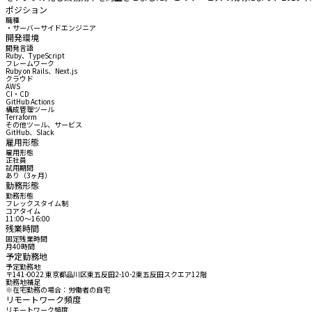
ポジション
職種
・サーバーサイドエンジニア
開発環境
開発言語
Ruby、TypeScript
フレームワーク
Ruby on Rails、Next.js
クラウド
AWS
CI・CD
GitHub Actions
構成管理ツール
Terraform
その他ツール、サービス
GitHub、Slack
雇用形態
雇用形態
正社員
試用期間
あり（3ヶ月）
勤務形態
勤務形態
フレックスタイム制
コアタイム
11:00〜16:00
残業時間
固定残業時間
月40時間
予定勤務地
予定勤務地
〒141-0022 東京都品川区東五反田2-10-2東五反田スクエア12階
勤務地補足
※在宅勤務の場合：労働者の自宅
リモートワーク頻度
リモートワーク頻度