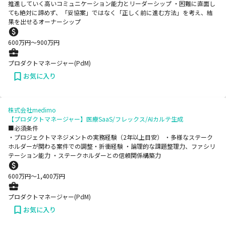
推進していく高いコミュニケーション能力とリーダーシップ ・困難に直面し
ても絶対に諦めず、「妥協案」ではなく「正しく前に進む方法」を考え、結
果を出せるオーナーシップ
600
万円〜
900
万円
プロダクトマネージャー(PdM)
お気に入り
株式会社medimo
【プロダクトマネージャー】医療SaaS/フレックス/AIカルテ生成
■必須条件
・プロジェクトマネジメントの実務経験（2年以上目安） ・多様なステーク
ホルダーが関わる案件での調整・折衝経験 ・論理的な課題整理力、ファシリ
テーション能力 ・ステークホルダーとの信頼関係構築力
600
万円〜
1,400
万円
プロダクトマネージャー(PdM)
お気に入り