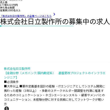
売上高
177億4223万円
持ち株会制度
従業員1000名以上
「株式会社日立製作所」の企業ページはこちら
株式会社日立製作所の募集中の求人
株式会社日立製作所
【金融分野（メガバンク/国内勘定系） 基盤更改プロジェクトのインフラエ
ンジニア】
■必須条件
■大卒以上 ■要件定義基本設計の経験 ・ITエンジニアとしてシステム開発に
携わった経験（3年以上） ・多数のステークホルダー間調整を円滑に推進す
るためのコミュニケーション・ネゴシエーションスキル ・顧客やメンバとの
コミュニケーション、未経験分野に対する挑戦に対してフットワークが軽い
方