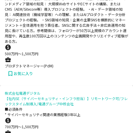
ンドメディア領域の知見： 大規模WebサイトやECサイトの構築、または
CMS（AEM/Sitecore等）導入プロジェクトの経験。 ・AI・データ領域の知
見： AI関連技術（機械学習等）への理解、またはAIプロダクト・データ分析
プロジェクトの経験。 ・SNS領域の知見：企業の主要SNSを横断的にマネー
ジメント＋全体運用を担う責任者。SNSに関する広告手法＋非広告運用の知
見に長けている方。参考閾値は、フォロワーが50万以上規模のアカウント運
用歴や、再生数100万回以上のコンテンツの企画開発やクリエイティブ経験が
ある方。
500
万円〜
1,500
万円
プロダクトマネージャー(PdM)
お気に入り
株式会社電通デジタル
【社内SE（サイバーセキュリティ・インフラ担当）】リモートワーク可/フレ
ックスタイム制導入/電通グループ中核会社
■必須条件
* サイバーセキュリティ関連の業務経験3年以上
700
万円〜
1,500
万円