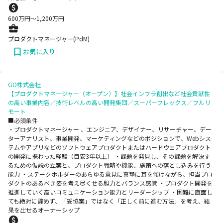
600
万円〜
1,200
万円
プロダクトマネージャー(PdM)
お気に入り
GO株式会社
【プロダクトマネージャー（オープン）】社会インフラ創出など社会貢献性
の高い事業内容／技術レベルの高い開発集団／スーパーフレックス／フルリ
モート
■必須条件
・プロダクトマネージャー 、エンジニア、デザイナー、リサーチャー、デー
ターアナリスト、事業開発、マーケティングなどのポジションで、Webシス
テムやアプリなどのソフトウェアプロダクトまたはハードウェアプロダクト
の開発に携わった経験（目安3年以上） ・課題を発見し、その課題を解決す
るための仮説の立案と、プロダクト戦略や機能、施策への落とし込みを行う
能力 ・ステークホルダーのあらゆる意見に真摯に耳を傾けながら、担当プロ
ダクトのあるべき姿を考え尽くせる胆力とバランス感覚 ・プロダクト開発を
推進していく高いコミュニケーション能力とリーダーシップ ・困難に直面し
ても絶対に諦めず、「妥協案」ではなく「正しく前に進む方法」を考え、結
果を出せるオーナーシップ