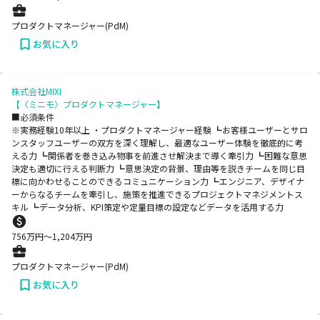
プロダクトマネージャー(PdM)
お気に入り
株式会社MIXI
【〈ミニモ〉プロダクトマネージャー】
■必須条件
※実務経験10年以上 ・プロダクトマネージャー経験 ┗お客様ユーザーとサロ
ンスタッフユーザーの双方を深く理解し、最適なユーザー体験を徹底的に考
える力 ┗関係者を巻き込み物事を前進させ解決まで導く牽引力 ┗困難な意思
決定も適切に行える判断力 ┗意思決定の背景、理由等を説きチームを同じ目
標に向かわせることのできるコミュニケーション力 ┗エンジニア、デザイナ
ーからなるチームを牽引し、施策を推進できるプロジェクトマネジメントス
キル ┗データ分析、KPI策定や定量目標の設定などデータを活用する力
756
万円〜
1,204
万円
プロダクトマネージャー(PdM)
お気に入り