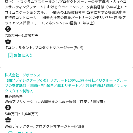
以上） ・スクラムマスターまたはプロダクトオーナーの認定資格 ・SIerやコ
ンサルティングファームにおけるクライアントワーク実務経験（5年以上）と
コミュニケーションスキル -顧客の上級役職者/担当者に対する提案活動や
期待値コントロール -開発会社等の協業パートナーとのデリバリー連携/ア
ライアンス折衝 ・チームマネジメントの経験（3年以上）
725
万円〜
1,370
万円
ITコンサルタント, プロダクトマネージャー(PdM)
お気に入り
株式会社ニジボックス
【開発ディレクター(PdM)】リクルート100%出資子会社／リクルートグルー
プの安定基盤／年間休日140日／基本リモート／月残業時間は5時間／フレッ
クスタイム制導入
■必須条件
Webアプリケーションの開発または設計経験（目安：3年程度）
540
万円〜
1,640
万円
Webディレクター, プロダクトマネージャー(PdM)