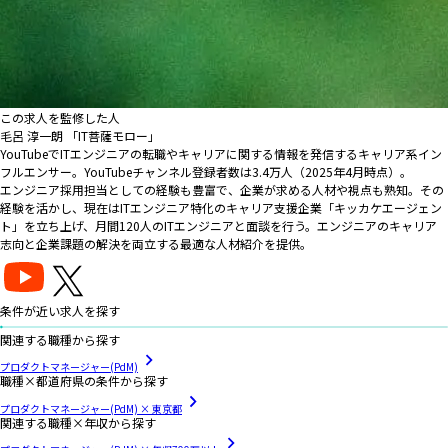
この求人を監修した人
毛呂 淳一朗 「IT菩薩モロー」
YouTubeでITエンジニアの転職やキャリアに関する情報を発信するキャリア系イン
フルエンサー。YouTubeチャンネル登録者数は3.4万人（2025年4月時点）。
エンジニア採用担当としての経験も豊富で、企業が求める人材や視点も熟知。その
経験を活かし、現在はITエンジニア特化のキャリア支援企業「キッカケエージェン
ト」を立ち上げ、月間120人のITエンジニアと面談を行う。エンジニアのキャリア
志向と企業課題の解決を両立する最適な人材紹介を提供。
条件が近い求人を探す
関連する職種から探す
プロダクトマネージャー(PdM)
職種×都道府県の条件から探す
プロダクトマネージャー(PdM) × 東京都
関連する職種×年収から探す