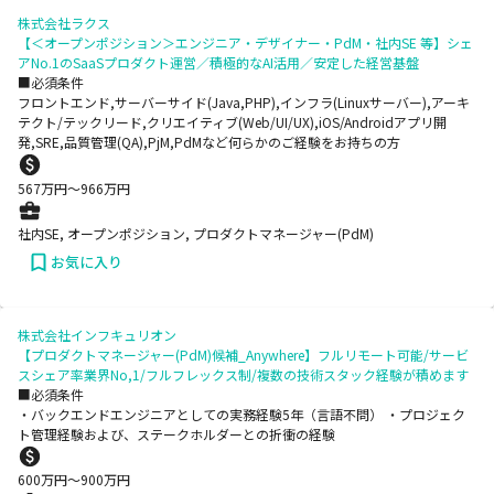
株式会社ラクス
【＜オープンポジション＞エンジニア・デザイナー・PdM・社内SE 等】シェ
アNo.1のSaaSプロダクト運営／積極的なAI活用／安定した経営基盤
■必須条件
フロントエンド,サーバーサイド(Java,PHP),インフラ(Linuxサーバー),アーキ
テクト/テックリード,クリエイティブ(Web/UI/UX),iOS/Androidアプリ開
発,SRE,品質管理(QA),PjM,PdMなど何らかのご経験をお持ちの方
567
万円〜
966
万円
社内SE, オープンポジション, プロダクトマネージャー(PdM)
お気に入り
株式会社インフキュリオン
【プロダクトマネージャー(PdM)候補_Anywhere】フルリモート可能/サービ
スシェア率業界No,1/フルフレックス制/複数の技術スタック経験が積めます
■必須条件
・バックエンドエンジニアとしての実務経験5年（言語不問） ・プロジェク
ト管理経験および、ステークホルダーとの折衝の経験
600
万円〜
900
万円