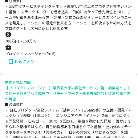
■必須条件
・toB向けサービスやインターネット領域で3年以上のプロダクトマネジメン
ト経験 ・ステークホルダーを巻き込み、目的に向かって優先順位をつけ、チ
ームや組織を牽引出来る方 ・定量・定性の両面からサービスのペインやニー
ズを発見し、イシューの設定が出来る方 ・イシューを解決するための方法を
プロダクトとして形に落とし込める方
700
万円〜
850
万円
プロダクトマネージャー(PdM)
お気に入り
株式会社出前館
【プロダクトマネージャー】業界最大手の自社サービス／第二創業期として
スピード感を持って成長中／リモートワーク・裁量労働制など柔軟な働き方
が可能
■必須条件
・ 自社プロダクト/業務システム（基幹システム/SaaS等）の企画・開発ディ
レクション経験（1年以上） エンジニアやデザイナーと協働したプロダク
ト開発経験 ・自らゴール（KPI）を設定し、数値を動かした経験： 誰かに与
えられた指標ではなく、自ら納得感ある目標を立てた経験 ・社内外のステー
クホルダーを巻き込む「言葉の力」： 自分の言葉で「なぜやるのか」を語
り、周囲を納得させ、動かしてきた経験 ・現場主義： データだけでなく、ユ