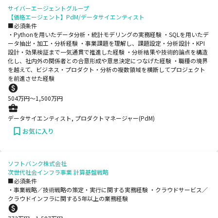
サイバーエージェントグループ
【価格エージェント】PdM/データサイエンティスト
■必須条件
・Pythonを用いたデータ分析・統計モデリングの実務経験 ・SQLを用いたデ
ータ抽出・加工・分析経験 ・事業課題を理解し、課題設定・分析設計・KPI
設計・効果検証まで一気通貫で推進した経験 ・分析結果や技術的論点を構造
化し、社内外の関係者との合意形成や意思決定につなげた経験 ・職種の境界
を越えて、ビジネス・プロダクト・分析の複数領域を横断してプロジェクト
を前進させた経験
504
万円〜
1,500
万円
データサイエンティスト, プロダクトマネージャー(PdM)
お気に入り
ソフトバンク株式会社
次世代社会インフラ事業 計算基盤戦略
■必須条件
・事業戦略／技術戦略の策定・実行に関する実務経験 ・クラウドサービス／
クラウドインフラに関する5年以上の業務経験