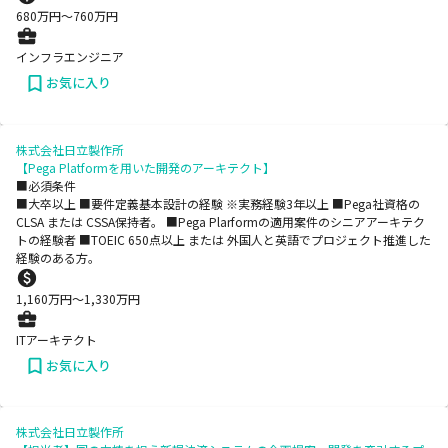
680
万円〜
760
万円
インフラエンジニア
お気に入り
株式会社日立製作所
【Pega Platformを用いた開発のアーキテクト】
■必須条件
■大卒以上 ■要件定義基本設計の経験 ※実務経験3年以上 ■Pega社資格の
CLSA または CSSA保持者。 ■Pega Plarformの適用案件のシニアアーキテク
トの経験者 ■TOEIC 650点以上 または 外国人と英語でプロジェクト推進した
経験のある方。
1,160
万円〜
1,330
万円
ITアーキテクト
お気に入り
株式会社日立製作所