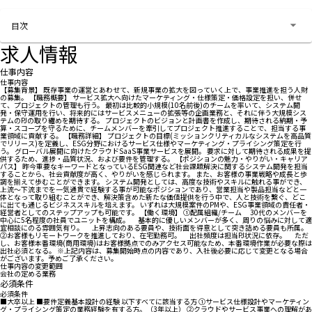
お問い合わせする
目次
求人情報
仕事内容
仕事内容
【募集背景】 既存事業の運営とあわせて、新規事業の拡大を図っていく上で、事業推進を担う人財
の募集。 【職務概要】 サービス拡大へ向けたマーケティング・仕様策定・価格設定を担い、併せ
て、プロジェクトの管理も行う。 最初は比較的小規模(10名前後)のチームを率いて、システム開
発・保守運用を行い、将来的にはサービスメニューの拡張等の企画業務と、それに伴う大規模シス
テムのPJの取り纏めを期待する。 プロジェクトのビジョンと計画書を作成し、期待される納期・予
算・スコープを守るために、チームメンバーを牽引してプロジェクト推進することで、担当する事
業領域に貢献する。 【職務詳細】 プロジェクトの目標(ミッションクリティカルなシステムを高品質
でリリース)を定義し、ESG分野におけるサービス仕様やマーケティング・プライシング策定を行
う。 グローバル展開に向けたクラウドSaaS事業サービスを展開。 要求に対して期待される成果を提
供するため、進捗・品質状況、および要件を管理する。 【ポジションの魅力・やりがい・キャリア
パス】 昨今重要なキーワードとなっているESG関連など社会課題解決に関するシステム開発を担当
することから、社会貢献度が高く、やりがいを感じられます。 また、お客様の事業戦略や成長と歩
調を揃えて歩むことができます。 システム開発としては、高度な技術やスキルに触れる事ができ、
上流～下流までを一気通貫で経験する事が可能なポジションであり、営業担当や製品担当などと一
体となって取り組むことができ、解決策含めた新たな価値提供を行う中で、人と技術を繋ぐ、どこ
に出ても通じるビジネススキルを培えます。 いずれは大規模案件のPMや、ESG事業領域の責任者・
経営者としてのステップアップも可能です。 【働く環境】 ①配属組織/チーム 30代のメンバーを
中心に5名程度の社員でユニットを構成。 基本的に優しいメンバーが多く、周りの悩みに対して適
宜相談にのる雰囲気有り。 上昇志向のある要員や、技術面を得意として突き詰める要員も所属。
②お客様もリモートワークを推進しており、在宅勤務可。 出社頻度は担当PJ状況に依存。 ただ
し、お客様本番環境(商用環境)はお客様拠点でのみアクセス可能なため、本番環境作業が必要な際は
出社必須となる。 ※上記内容は、募集開始時点の内容であり、入社後必要に応じて変更となる場合
がございます。予めご了承ください。
仕事内容の変更範囲
会社の定める業務
必須条件
必須条件
■大卒以上 ■要件定義基本設計の経験 以下すべてに該当する方 ①サービス仕様設計やマーケティン
グ・プライシング策定の業務経験を有する方。（3年以上） ②クラウドやサービス事業への理解があ