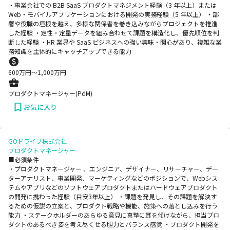
・事業会社での B2B SaaS プロダクトマネジメント経験（3 年以上）または
Web・モバイルアプリケーションにおける開発の実務経験（5 年以上） ・部
署や役職の垣根を越え、多様な関係者を巻き込みながらプロジェクトを推進
した経験 ・定性・定量データを組み合わせて課題を構造化し、優先順位を判
断した経験 ・HR 業界や SaaS ビジネスへの強い興味・関心があり、複雑な業
務知識を主体的にキャッチアップできる能力
600
万円〜
1,000
万円
プロダクトマネージャー(PdM)
お気に入り
GOドライブ株式会社
プロダクトマネージャー
■必須条件
・プロダクトマネージャー 、エンジニア、デザイナー、リサーチャー、デー
ターアナリスト、事業開発、マーケティングなどのポジションで、Webシス
テムやアプリなどのソフトウェアプロダクトまたはハードウェアプロダクト
の開発に携わった経験（目安3年以上） ・課題を発見し、その課題を解決す
るための仮説の立案と、プロダクト戦略や機能、施策への落とし込みを行う
能力 ・ステークホルダーのあらゆる意見に真摯に耳を傾けながら、担当プロ
ダクトのあるべき姿を考え尽くせる胆力とバランス感覚 ・プロダクト開発を