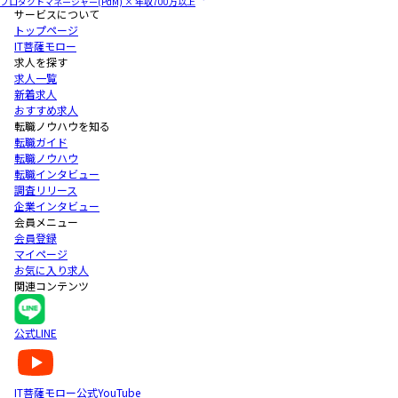
プロダクトマネージャー(PdM) × 年収700万以上
サービスについて
トップページ
IT菩薩モロー
求人を探す
求人一覧
新着求人
おすすめ求人
転職ノウハウを知る
転職ガイド
転職ノウハウ
転職インタビュー
調査リリース
企業インタビュー
会員メニュー
会員登録
マイページ
お気に入り求人
関連コンテンツ
公式LINE
IT菩薩モロー公式YouTube