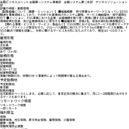
金融ビジネスユニット 金融第一システム事業部 金融システム第二本部 デジタルソリューション
部
部署の特徴・業務環境
【配属組織について（概要・ミッション）】 ■組織概要 昨今重要なキーワードとなっているESG
関連を事業領域としており、その中でお客様向けのシステム開発、サービス機能提供・保守運用を
行う ■ミッション ESG事業における企業・金融機関を取り巻く環境に関する社会課題を改善し、
環境投資を促進、及び企業価値向上に寄与する ■組織体制 部長1名、担当社員8名(課長職含む)
【携わる事業・ビジネス・サービス・製品など】 ESG分野におけるSaaSサービス仕様やマーケテ
ィング・プライシング策定を行う。 グローバル展開に向けたクラウドSaaS事業サービスを展開。 E
SGの観点で情報を収集し、分析に繋げるサービスを4月に立ち上げており、現在は1→10のフェー
ズ。
雇用形態
雇用形態
正社員
試用期間
あり（3ヶ月）
勤務形態
勤務形態
定時時間制
就業時間
8:50〜17:20
就業時間補足
実働7時間45分、休憩45分 ※事業所によって時間帯が異なる場合あり。
予定勤務地
予定勤務地
東京都
勤務地補足
在宅勤務をベースとします。 必要に応じて、東京近郊の拠点に集まり、月に1～2回程度打合せをす
るケースもあります。
リモートワーク頻度
リモートワーク頻度
一部リモート
福利厚生
保険
健康保険、労災保険、厚生年金保険、雇用保険、介護保険
健康・医療
受動喫煙防止措置