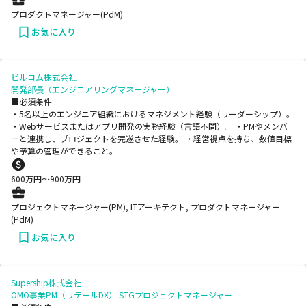
プロダクトマネージャー(PdM)
お気に入り
ビルコム株式会社
開発部長（エンジニアリングマネージャー）
■必須条件
・5名以上のエンジニア組織におけるマネジメント経験（リーダーシップ）。
・Webサービスまたはアプリ開発の実務経験（言語不問）。 ・PMやメンバ
ーと連携し、プロジェクトを完遂させた経験。 ・経営視点を持ち、数値目標
や予算の管理ができること。
600
万円〜
900
万円
プロジェクトマネージャー(PM), ITアーキテクト, プロダクトマネージャー
(PdM)
お気に入り
Supership株式会社
OMO事業PM（リテールDX） STGプロジェクトマネージャー