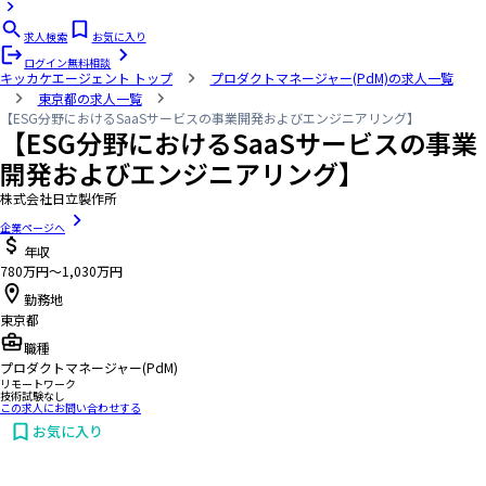
求人検索
お気に入り
ログイン
無料相談
キッカケエージェント
トップ
プロダクトマネージャー(PdM)の求人一覧
東京都の求人一覧
【ESG分野におけるSaaSサービスの事業開発およびエンジニアリング】
【ESG分野におけるSaaSサービスの事業
開発およびエンジニアリング】
株式会社日立製作所
企業ページへ
年収
780万円〜1,030万円
勤務地
東京都
職種
プロダクトマネージャー(PdM)
リモートワーク
技術試験なし
この求人にお問い合わせする
お気に入り