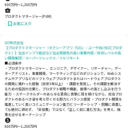
600
万円〜
1,200
万円
プロダクトマネージャー(PdM)
お気に入り
GO株式会社
【プロダクトマネージャー（タクシーアプリ『GO』：ユーザ向けB2Cプロダ
クト）】社会インフラ創出など社会貢献性の高い事業内容／技術レベルの高
い開発集団／スーパーフレックス／フルリモート
■必須条件
・プロダクトマネージャー 、エンジニア、デザイナー、リサーチャー、デー
ターアナリスト、事業開発、マーケティングなどのポジションで、Webシス
テムやアプリなどのソフトウェアプロダクトまたはハードウェアプロダクト
の開発に携わった経験（目安3年以上） ・課題を発見し、その課題を解決す
るための仮説の立案と、プロダクト戦略や機能、施策への落とし込みを行う
能力 ・ステークホルダーのあらゆる意見に真摯に耳を傾けながら、担当プロ
ダクトのあるべき姿を考え尽くせる胆力とバランス感覚 ・プロダクト開発を
推進していく高いコミュニケーション能力とリーダーシップ ・困難に直面し
ても絶対に諦めず、「妥協案」ではなく「正しく前に進む方法」を考え、結
果を出せるオーナーシップ
600
万円〜
1,200
万円