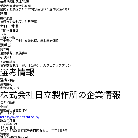
受動喫煙防止措置
受動喫煙対策特記事項
屋内全面禁煙または空間分煙された屋内喫煙所あり
制度
財産形成
社員持株会制度、財形貯蓄
休日・休暇
年間休日日数
126日
休日・休暇
完全週休二日制、有給休暇、年末年始休暇
諸手当
諸手当
通勤手当、家族手当
その他
その他補足
住宅支援制度（寮、手当等）、カフェテリアプラン
選考情報
選考内容
選考情報
書類選考,面接
株式会社日立製作所の企業情報
会社情報
企業名
株式会社日立製作所
Webサイト
https://www.hitachi.co.jp/
設立年月日
1920年02月
本社所在地
〒100-8280 東京都千代田区丸の内一丁目6番6号
資本金
21億4748万3647円