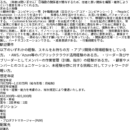
る方。（年数は問いません） ③複数の関係者が関与するため、他者と良い関係を構築・維持しよう
という意思を持ってくれる方。
求める人物像
※期待行動・コンピテンシー等 【全職種共通（日立グループ コア・コンピテンシー）】 ・People C
hampion（一人ひとりを活かす）： 多様な人財を活かすために、お互いを信頼しパフォーマンス
を最大限に発揮できる安心安全な職場(インクルーシブな職場)をつくり、積極的な発言と成長を支援
する。 ・Customer & Society Focus（顧客・社会起点で考える）： 社会を起点に課題を捉え、常
に誠実に行動することを忘れずに、社内外の関係者と協創で成果に責任を持って社会に貢献する。
・Innovation（イノベーションを起こす）： 新しい価値を生み出すために、情熱を持って学び、
現状に挑戦し、素早く応えて、イノベーションを加速する。 【その他職種特有】 ・技術要員を束ね
て、プロジェクトを推し進めることができる。 ・前進させるために、適切に意思決定し、最後まで
粘り強くやり切る。 ・諦めない/負けず嫌いなマインドを持っている。 ・関係者の立場・ニーズを意
識し、ハードネゴシエーションできる。 ・成長意欲がある。 ・行動規範を守る。
歓迎要件
以下のいずれかの経験、スキルをお持ちの方 ・アプリ開発の現場経験をしている
方。 ・AWS／Azure等のパブリッククラウド活用経験のある方。 ・リーダー及びサ
ブリーダーとしてメンバーの作業管理（計画、指示）の経験がある方。 ・顧客やメ
ンバーとのコミュニケーション、未経験分野に対する挑戦に対してフットワークが
軽い方。
想定年収
想定年収
780万円〜1,030万円（給与形態：月給制）
想定年収補足
※年令・経験・能力を考慮の上、当社規定により優遇いたします。
月給
463,000円〜605,000円
賞与・昇給
賞与：2回 昇給：1回
ポジション
職位
主任
職種
・プロダクトマネージャー(PdM)
配属先
部署名