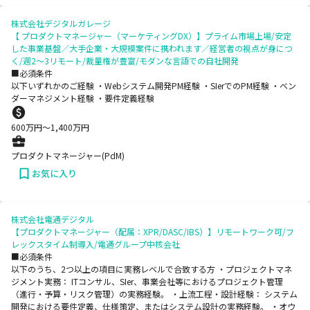
株式会社デジタルガレージ
【 プロダクトマネージャー（マーケティングDX）】プライム市場上場/安定
した事業基盤／大手企業・大規模案件に携われます／経営者の視点が身につ
く/週2～3リモート/裁量権が豊富/モダンな言語での自社開発
■必須条件
以下いずれかのご経験 ・Webシステム開発PM経験 ・SIerでのPM経験 ・ベン
ダーマネジメント経験 ・要件定義経験
600
万円〜
1,400
万円
プロダクトマネージャー(PdM)
お気に入り
株式会社電通デジタル
【プロダクトマネージャー（配属：XPR/DASC/IBS）】リモートワーク可/フ
レックスタイム制導入/電通グループ中核会社
■必須条件
以下のうち、2つ以上の項目に実務レベルで合致する方 ・プロジェクトマネ
ジメント実務： ITコンサル、SIer、事業会社等におけるプロジェクト管理
（進行・予算・リスク管理）の実務経験。 ・上流工程・設計経験： システム
開発における要件定義、仕様策定、またはシステム設計の実務経験。 ・オウ