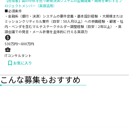
【担当者】国の中核を担う新規決済システムの企画提案・開発を牽引するプ
ロジェクトメンバー（英語活用）
■必須条件
・金融系（銀行・決済）システムの要件定義・基本設計経験 ・大規模または
ミッションクリティカル案件（目安：50人月以上）への参画経験 ・顧客・社
内・ベンダを含むマルチステークホルダー調整経験（目安：2年以上） ・英
語会議での発言・メール折衝を主体的に行える英語力
530
万円〜
800
万円
ITコンサルタント
お気に入り
こんな募集もおすすめ