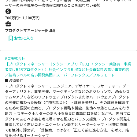
ーザーの声や現場の一次情報に触れることを厭わない姿勢
700
万円〜
1,100
万円
プロダクトマネージャー(PdM)
お気に入り
GO株式会社
【プロダクトマネージャー（タクシーアプリ『GO』：タクシー乗務員・事業
者向けB2Bプロダクト）】社会インフラ創出など社会貢献性の高い事業内容
／技術レベルの高い開発集団／スーパーフレックス／フルリモート
■必須条件
・プロダクトマネージャー 、エンジニア、デザイナー、リサーチャー、デー
ターアナリスト、事業開発、マーケティングなどのポジションで、Webシス
テムやアプリなどのソフトウェアプロダクトまたはハードウェアプロダクト
の開発に携わった経験（目安3年以上） ・課題を発見し、その課題を解決す
るための仮説の立案と、プロダクト戦略や機能、施策への落とし込みを行う
能力 ・ステークホルダーのあらゆる意見に真摯に耳を傾けながら、担当プロ
ダクトのあるべき姿を考え尽くせる胆力とバランス感覚 ・プロダクト開発を
推進していく高いコミュニケーション能力とリーダーシップ ・困難に直面し
ても絶対に諦めず、「妥協案」ではなく「正しく前に進む方法」を考え、結
果を出せるオーナーシップ