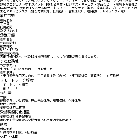
けミッションクリティカルシステムインフラ・アプリケーション開発、API開発、クラウド技術、大
規模プロジェクトマネジメント 【携わる事業・ビジネス・サービス・製品など】 ・損害保険会社の
DX開発案件、次世代ITシステム開発におけるアーキテクチャー策定、提案活動、プロジェクト上流
工程におけるシステム処理方式設計、性能設計、信頼性設計、運用設計、セキュリティ設計
雇用形態
雇用形態
正社員
試用期間
あり（3ヶ月）
勤務形態
勤務形態
定時時間制
就業時間
8:50〜17:20
就業時間補足
実働7時間45分、休憩45分 ※事業所によって時間帯が異なる場合あり。
予定勤務地
予定勤務地
東京都千代田区丸の内一丁目６番１号
勤務地補足
・東京都千代田区丸の内一丁目６番１号（自社） ・東京都近辺（顧客先） ・在宅勤務
リモートワーク頻度
リモートワーク頻度
一部リモート
福利厚生
保険
健康保険、労災保険、厚生年金保険、雇用保険、介護保険
健康・医療
受動喫煙防止措置
受動喫煙防止措置
受動喫煙対策特記事項
屋内全面禁煙または空間分煙された屋内喫煙所あり
制度
財産形成
社員持株会制度、財形貯蓄
休日・休暇