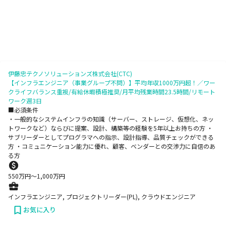
伊藤忠テクノソリューションズ株式会社(CTC)
【インフラエンジニア（事業グループ不問）】平均年収1000万円超！／ワー
クライフバランス重視/有給休暇積極推奨/月平均残業時間23.5時間/リモート
ワーク週3日
■必須条件
・一般的なシステムインフラの知識（サーバー、ストレージ、仮想化、ネッ
トワークなど）ならびに提案、設計、構築等の経験を5年以上お持ちの方 ・
サブリーダーとしてプログラマへの指示、設計指導、品質チェックができる
方 ・コミュニケーション能力に優れ、顧客、ベンダーとの交渉力に自信のあ
る方
550
万円〜
1,000
万円
インフラエンジニア, プロジェクトリーダー(PL), クラウドエンジニア
お気に入り