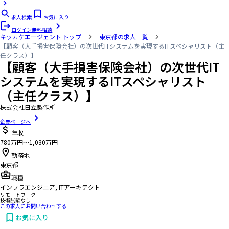
求人検索
お気に入り
ログイン
無料相談
キッカケエージェント
トップ
東京都の求人一覧
【顧客（大手損害保険会社）の次世代ITシステムを実現するITスペシャリスト（主
任クラス）】
【顧客（大手損害保険会社）の次世代IT
システムを実現するITスペシャリスト
（主任クラス）】
株式会社日立製作所
企業ページへ
年収
780万円〜1,030万円
勤務地
東京都
職種
インフラエンジニア, ITアーキテクト
リモートワーク
技術試験なし
この求人にお問い合わせする
お気に入り