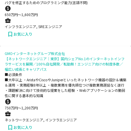
バグを修正するためのプログラミング能力(言語不問)
650
万円〜
1,600
万円
インフラエンジニア, SREエンジニア
お気に入り
GMOインターネットグループ株式会社
【ネットワークエンジニア｜東京】国内シェアNo.1のインターネットインフ
ラサービスを展開／100％自社開発／転勤無！エンジニア向けの制度多数／
幅広い成長とキャリアパス
■必須条件
■大卒以上 ・AristaやCiscoやJuniperといったネットワーク機器の設計＆構築
＆運用 ・実務経験8年以上 ・複数業務を優先順位つけ複数業務遅延なく遂行
・課題解決に向けて技術的な提案をした経験 ・Webアプリケーションの脆弱
性に関する基本的な知識
750
万円〜
1,200
万円
ネットワークエンジニア, インフラエンジニア
お気に入り