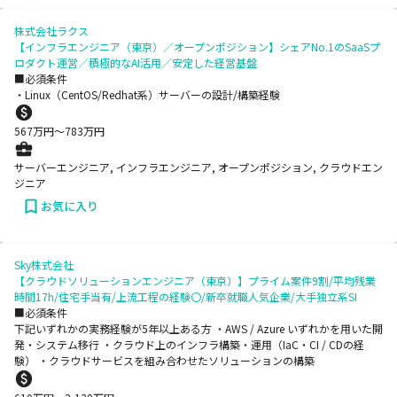
株式会社ラクス
【インフラエンジニア（東京）／オープンポジション】シェアNo.1のSaaSプ
ロダクト運営／積極的なAI活用／安定した経営基盤
■必須条件
・Linux（CentOS/Redhat系）サーバーの設計/構築経験
567
万円〜
783
万円
サーバーエンジニア, インフラエンジニア, オープンポジション, クラウドエン
ジニア
お気に入り
Sky株式会社
【クラウドソリューションエンジニア（東京）】プライム案件9割/平均残業
時間17h/住宅手当有/上流工程の経験〇/新卒就職人気企業/大手独立系SI
■必須条件
下記いずれかの実務経験が5年以上ある方 ・AWS / Azure いずれかを用いた開
発・システム移行 ・クラウド上のインフラ構築・運用（IaC・CI / CDの経
験） ・クラウドサービスを組み合わせたソリューションの構築