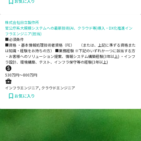
お気に入り
株式会社日立製作所
官公庁系大規模システムへの最新技術(AI、クラウド等)導入・DX化推進イン
フラエンジニア(担当)
■必須条件
■資格 ・基本情報処理技術者資格（FE） （または、上記に準ずる資格また
は知識・経験をお持ちの方） ■業務経験 ※下記のいずれか一つに該当する方
・お客様へのソリューション提案、情報システム構築経験(3年以上) ・インフ
ラ設計、環境構築、テスト、インフラ保守等の経験(3年以上)
530
万円〜
800
万円
インフラエンジニア, クラウドエンジニア
お気に入り