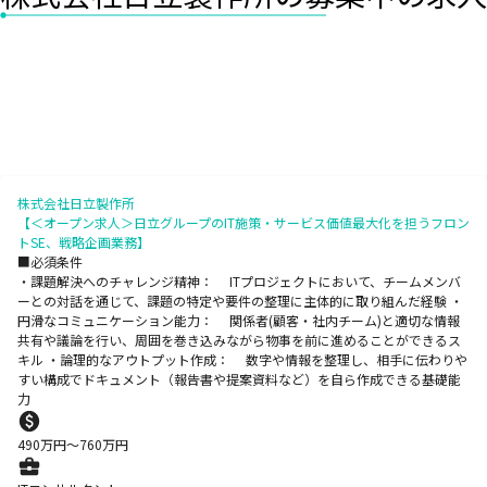
株式会社日立製作所
【＜オープン求人＞日立グループのIT施策・サービス価値最大化を担うフロン
トSE、戦略企画業務】
■必須条件
・課題解決へのチャレンジ精神： ITプロジェクトにおいて、チームメンバ
ーとの対話を通じて、課題の特定や要件の整理に主体的に取り組んだ経験 ・
円滑なコミュニケーション能力： 関係者(顧客・社内チーム)と適切な情報
共有や議論を行い、周囲を巻き込みながら物事を前に進めることができるス
キル ・論理的なアウトプット作成： 数字や情報を整理し、相手に伝わりや
すい構成でドキュメント（報告書や提案資料など）を自ら作成できる基礎能
力
490
万円〜
760
万円