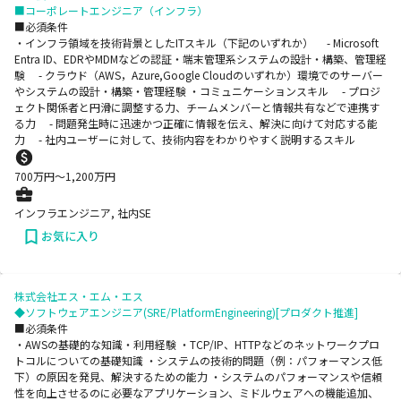
■コーポレートエンジニア（インフラ）
■必須条件
・インフラ領域を技術背景としたITスキル（下記のいずれか） - Microsoft
Entra ID、EDRやMDMなどの認証・端末管理系システムの設計・構築、管理経
験 - クラウド（AWS，Azure,Google Cloudのいずれか）環境でのサーバー
やシステムの設計・構築・管理経験 ・コミュニケーションスキル - プロジ
ェクト関係者と円滑に調整する力、チームメンバーと情報共有などで連携す
る力 - 問題発生時に迅速かつ正確に情報を伝え、解決に向けて対応する能
力 - 社内ユーザーに対して、技術内容をわかりやすく説明するスキル
700
万円〜
1,200
万円
インフラエンジニア, 社内SE
お気に入り
株式会社エス・エム・エス
◆ソフトウェアエンジニア(SRE/PlatformEngineering)[プロダクト推進]
■必須条件
・AWSの基礎的な知識・利用経験 ・TCP/IP、HTTPなどのネットワークプロ
トコルについての基礎知識 ・システムの技術的問題（例：パフォーマンス低
下）の原因を発見、解決するための能力 ・システムのパフォーマンスや信頼
性を向上させるのに必要なアプリケーション、ミドルウェアへの機能追加、