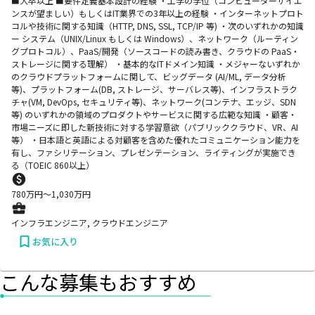
■大卒以上 ■要件定義基本設計の経験 ・工学の学位（コンピューターサイエ
ンスが望ましい）もしくはIT業界での3年以上の経験 ・インターネットプロト
コルや技術に関する知識（HTTP, DNS, SSL, TCP/IP 等) ・次のいずれかの知識
ー システム（UNIX/Linux もしくは Windows）、ネットワーク（ルーティン
グプロトコル）、PaaS/開発（ソースコードの読み書き、クラウドの PaaS・
ストレージに関する理解） ・基本的なITドメイン知識 ・メジャーないずれか
のクラウドプラットフォームに関して、ビッグデータ (AI/ML, データ分析
等)、プラットフォーム(DB, ストレージ、サーバレス等)、インフラストラク
チャ(VM, DevOps, セキュリティ等)、ネットワーク(コンテナ、エッジ、SDN
等) のいずれかの領域のプロダクトやサービスに関する広範な知識 ・顧客・
市場ニーズに即した新技術に対する学習意欲（パブリッククラウド、VR、AI
等） ・日本語と英語による対顧客を含めた優れたコミュニケーション能力を
有し、ファシリテーション、プレゼンテーション、ライティングが実施でき
る（TOEIC 860以上）
780
万円〜
1,030
万円
インフラエンジニア, クラウドエンジニア
お気に入り
こんな募集もおすすめ