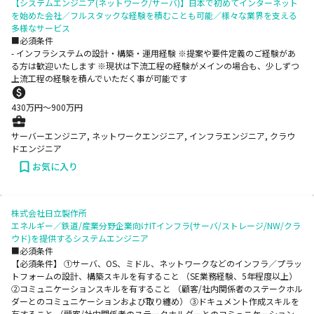
【システムエンジニア(ネットワーク/サーバ)】日本で初めてインターネット
を始めた会社／フルスタックな経験を積むことも可能／様々な業界を支える
多様なサービス
■必須条件
- インフラシステムの設計・構築・運用経験 ※提案や要件定義のご経験があ
る方は歓迎いたします ※現状は下流工程の経験がメインの場合も、少しずつ
上流工程の経験を積んでいただく事が可能です
430
万円〜
900
万円
サーバーエンジニア, ネットワークエンジニア, インフラエンジニア, クラウ
ドエンジニア
お気に入り
株式会社日立製作所
エネルギー／鉄道/産業分野企業向けITインフラ(サーバ/ストレージ/NW/クラ
ウド)を提供するシステムエンジニア
■必須条件
【必須条件】 ①サーバ、OS、ミドル、ネットワークなどのインフラ／プラッ
トフォームの設計、構築スキルを有すること （SE業務経験、5年程度以上）
②コミュニケーションスキルを有すること （顧客/社内関係者のステークホル
ダーとのコミュニケーションおよび取り纏め） ③ドキュメント作成スキルを
有すること （顧客/社内関係者のステークホルダーとのコミュニケーション、