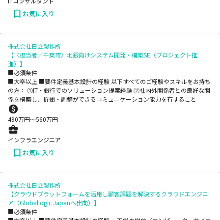
ITコンサルタント
お気に入り
株式会社日立製作所
【〈担当者／千葉市〉地銀向けシステム開発・構築SE（プロジェクト推
進）】
■必須条件
■大卒以上 ■要件定義基本設計の経験 以下すべてのご経験やスキルをお持ち
の方： ①IT・銀行でのソリューション提案経験 ②社内外関係者との良好な関
係を構築し、折衝・調整ができるコミュニケーション能力を有すること
490
万円〜
560
万円
インフラエンジニア
お気に入り
株式会社日立製作所
【クラウドプラットフォームを活用し顧客課題を解決するクラウドエンジニ
ア（Globallogic Japanへ出向）】
■必須条件