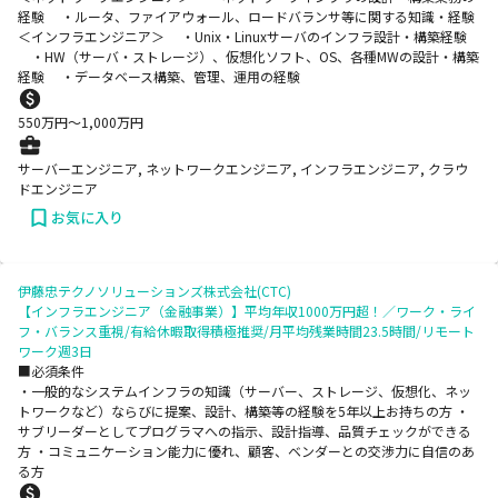
経験 ・ルータ、ファイアウォール、ロードバランサ等に関する知識・経験
＜インフラエンジニア＞ ・Unix・Linuxサーバのインフラ設計・構築経験
・HW（サーバ・ストレージ）、仮想化ソフト、OS、各種MWの設計・構築
経験 ・データベース構築、管理、運用の経験
550
万円〜
1,000
万円
サーバーエンジニア, ネットワークエンジニア, インフラエンジニア, クラウ
ドエンジニア
お気に入り
伊藤忠テクノソリューションズ株式会社(CTC)
【インフラエンジニア（金融事業）】平均年収1000万円超！／ワーク・ライ
フ・バランス重視/有給休暇取得積極推奨/月平均残業時間23.5時間/リモート
ワーク週3日
■必須条件
・一般的なシステムインフラの知識（サーバー、ストレージ、仮想化、ネッ
トワークなど）ならびに提案、設計、構築等の経験を5年以上お持ちの方 ・
サブリーダーとしてプログラマへの指示、設計指導、品質チェックができる
方 ・コミュニケーション能力に優れ、顧客、ベンダーとの交渉力に自信のあ
る方