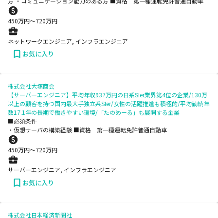
方 ・コミュニケーション能力のある方 ■資格 第一種運転免許普通自動車
450
万円〜
720
万円
ネットワークエンジニア, インフラエンジニア
お気に入り
株式会社大塚商会
【サーバーエンジニア】平均年収937万円の日系SIer業界第4位の企業/130万
以上の顧客を持つ国内最大手独立系SIer/女性の活躍推進も積極的/平均勤続年
数17.1年の長期で働きやすい環境/「たのめーる」も展開する企業
■必須条件
・仮想サーバの構築経験 ■資格 第一種運転免許普通自動車
450
万円〜
720
万円
サーバーエンジニア, インフラエンジニア
お気に入り
株式会社日本経済新聞社