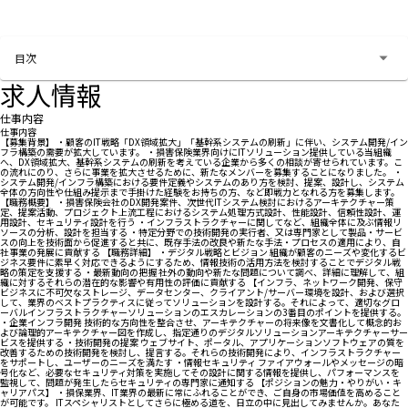
お問い合わせする
目次
求人情報
仕事内容
仕事内容
【募集背景】 ・顧客のIT戦略「DX領域拡大」「基幹系システムの刷新」に伴い、システム開発/イン
フラ構築の需要が拡大しています。 ・損害保険業界向けにITソリューション提供している当組織
へ、DX領域拡大、基幹系システムの刷新を考えている企業から多くの相談が寄せられています。こ
の流れにのり、さらに事業を拡大させるために、新たなメンバーを募集することになりました。 ・
システム開発/インフラ構築における要件定義やシステムのあり方を検討、提案、設計し、システム
全体の方向性や仕組み提示まで手掛けた経験をお持ちの方、など即戦力となれる方を募集します。
【職務概要】 ・損害保険会社のDX開発案件、次世代ITシステム検討におけるアーキテクチャー策
定、提案活動、プロジェクト上流工程におけるシステム処理方式設計、性能設計、信頼性設計、運
用設計、セキュリティ設計を行う ・インフラストラクチャーに関してなど、組織全体に及ぶ情報リ
ソースの分析、設計を担当する ・特定分野での技術開発の実行者、又は専門家として製品・サービ
スの向上を技術面から促進すると共に、既存手法の改良や新たな手法・プロセスの適用により、自
社事業の発展に貢献する 【職務詳細】 ・デジタル戦略とビジョン 組織が顧客のニーズや変化するビ
ジネス要件に素早く対応できるようにするため、情報技術の活用方法を検討することでデジタル戦
略の策定を支援する ・最新動向の把握 社外の動向や新たな問題について調べ、詳細に理解して、組
織に対するそれらの潜在的な影響や有用性の評価に貢献する 【インフラ、ネットワーク開発、保守
ビジネスに不可欠なストレージ、データセンター、クライアント/サーバー環境を設計、および選択
して、業界のベストプラクティスに従ってソリューションを設計する。それによって、適切なグロ
ーバルインフラストラクチャーソリューションのエスカレーションの3番目のポイントを提供する。
・企業インフラ開発 技術的な方向性を整合させ、アーキテクチャーの将来像を文書化して概念的お
よび論理的アーキテクチャー図を作成し、指定通りのデジタルソリューションアーキテクチャーサー
ビスを提供する ・技術開発の提案 ウェブサイト、ポータル、アプリケーションソフトウェアの質を
改善するための技術開発を検討し、提言する。それらの技術開発により、インフラストラクチャー
をサポートし、ユーザーのニーズを満たす ・情報セキュリティ ファイアウォールやメッセージの暗
号化など、必要なセキュリティ対策を実施してその設計に関する情報を提供し、パフォーマンスを
監視して、問題が発生したらセキュリティの専門家に通知する 【ポジションの魅力・やりがい・キ
ャリアパス】 ・損保業界、IT業界の最新に常にふれることができ、ご自身の市場価値を高めること
が可能です。 ITスペシャリストとしてさらに極める道を、日立の中に見出してみませんか。あなた