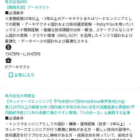
株式会社MIXI
【開発本部】アーキテクト
■必須条件
※実務経験10年以上 ・3年以上のアーキテクトまたはリードエンジニアとし
ての経験 ・アーキテクチャ設計および技術選定経験 ・RubyやGoを用いたバ
ックエンド開発経験 ・複雑な技術課題の分析・解決、スケーラブルなシステ
ム設計の実現 ・クラウド環境（AWS, GCP）を活用したインフラ設計および
最適化 ・データベースの設計および最適化スキル
756
万円〜
1,204
万円
ITアーキテクト
お気に入り
株式会社大塚商会
【ネットワークエンジニア】平均年収937万円の日系SIer業界第4位の企
業/130万以上の顧客を持つ国内最大手独立系SIer/女性の活躍推進も積極的/平
均勤続年数17.1年の長期で働きやすい環境/「たのめーる」も展開する企業
■必須条件
・インフラエンジニアとしての設計・構築・運用経験（目安：3年以上） ・
ネットワークエンジニアが行う業務に興味がある方 ・新しい技術の習得や、
技術選定を行うプロセスに興味がある方 ・成長志向を持っていて、前向きな