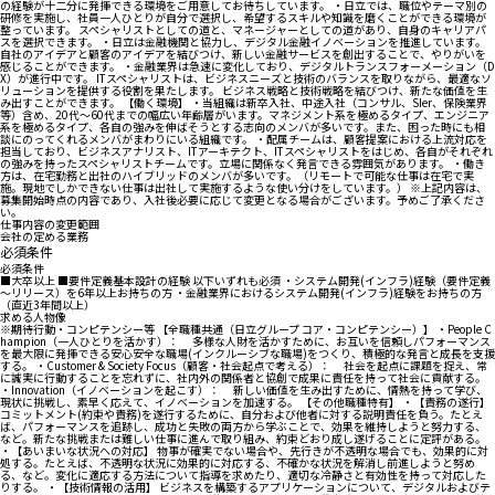
の経験が十二分に発揮できる環境をご用意してお待ちしています。 ・日立では、職位やテーマ別の
研修を実施し、社員一人ひとりが自分で選択し、希望するスキルや知識を磨くことができる環境が
整っています。 スペシャリストとしての道と、マネージャーとしての道があり、自身のキャリアパ
スを選択できます。 ・日立は金融機関と協力し、デジタル金融イノベーションを推進しています。
自社のアイデアと顧客のアイデアを結びつけ、新しい金融サービスを創出することで、やりがいを
感じることができます。 ・金融業界は急速に変化しており、デジタルトランスフォーメーション（D
X）が進行中です。 ITスペシャリストは、ビジネスニーズと技術のバランスを取りながら、最適なソ
リューションを提供する役割を果たします。 ビジネス戦略と技術戦略を結びつけ、新たな価値を生
み出すことができます。 【働く環境】 ・当組織は新卒入社、中途入社（コンサル、SIer、保険業界
等）含め、20代～60代までの幅広い年齢層がいます。マネジメント系を極めるタイプ、エンジニア
系を極めるタイプ、各自の強みを伸ばそうとする志向のメンバが多いです。また、困った時にも相
談にのってくれるメンバがまわりにいる組織です。 ・配属チームは、顧客提案における上流対応を
担当しており、ビジネスアナリスト、ITアーキテクト、ITスペシャリストをはじめ、各自がそれぞれ
の強みを持ったスペシャリストチームです。立場に関係なく発言できる雰囲気があります。 ・働き
方は、在宅勤務と出社のハイブリッドのメンバが多いです。（リモートで可能な仕事は在宅で実
施。現地でしかできない仕事は出社して実施するような使い分けをしています。） ※上記内容は、
募集開始時点の内容であり、入社後必要に応じて変更となる場合がございます。予めご了承くださ
い。
仕事内容の変更範囲
会社の定める業務
必須条件
必須条件
■大卒以上 ■要件定義基本設計の経験 以下いずれも必須 ・システム開発(インフラ)経験（要件定義
～リリース）を6年以上お持ちの方 ・金融業界におけるシステム開発(インフラ)経験をお持ちの方
（直近3年間以上）
求める人物像
※期待行動・コンピテンシー等 【全職種共通（日立グループ コア・コンピテンシー）】 ・People C
hampion（一人ひとりを活かす）： 多様な人財を活かすために、お互いを信頼しパフォーマンス
を最大限に発揮できる安心安全な職場(インクルーシブな職場)をつくり、積極的な発言と成長を支援
する。 ・Customer & Society Focus（顧客・社会起点で考える）： 社会を起点に課題を捉え、常
に誠実に行動することを忘れずに、社内外の関係者と協創で成果に責任を持って社会に貢献する。
・Innovation（イノベーションを起こす）： 新しい価値を生み出すために、情熱を持って学び、
現状に挑戦し、素早く応えて、イノベーションを加速する。 【その他職種特有】 ・【責務の遂行】
コミットメント(約束や責務)を遂行するために、自分および他者に対する説明責任を負う。たとえ
ば、パフォーマンスを追跡し、成功と失敗の両方から学ぶことで、効果を維持しようと努力する、
など。新たな挑戦または難しい仕事に進んで取り組み、約束どおり成し遂げることに定評がある。
・【あいまいな状況への対応】 物事が確実でない場合や、先行きが不透明な場合でも、効果的に対
処する。たとえば、不透明な状況に効果的に対応する、不確かな状況を解消し前進しようと努め
る、など。変化に適応する方法について指導を求めたり、適切な冷静さと有効性を持って対応した
りする。 ・【技術情報の活用】 ビジネスを構築するアプリケーションについて、デジタルおよびテ