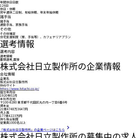
年間休日日数
126日
休日・休暇
完全週休二日制、有給休暇、年末年始休暇
諸手当
諸手当
通勤手当、家族手当
その他
その他補足
住宅支援制度（寮、手当等）、カフェテリアプラン
選考情報
選考内容
選考情報
書類選考,面接
株式会社日立製作所の企業情報
会社情報
企業名
株式会社日立製作所
Webサイト
https://www.hitachi.co.jp/
設立年月日
1920年02月
本社所在地
〒100-8280 東京都千代田区丸の内一丁目6番6号
資本金
21億4748万3647円
売上高
177億4223万円
持ち株会制度
従業員1000名以上
「株式会社日立製作所」の企業ページはこちら
株式会社日立製作所の募集中の求人