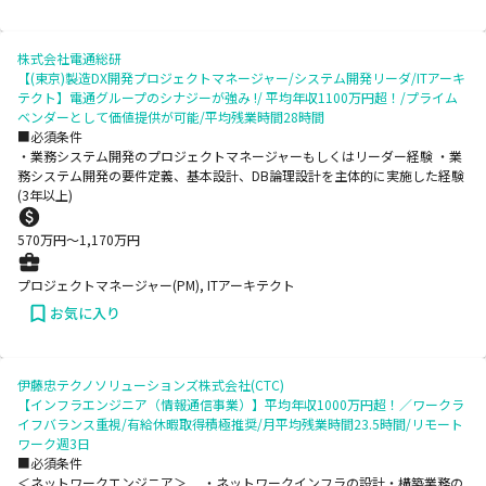
株式会社電通総研
【(東京)製造DX開発プロジェクトマネージャー/システム開発リーダ/ITアーキ
テクト】電通グループのシナジーが強み !/ 平均年収1100万円超！/プライム
ベンダーとして価値提供が可能/平均残業時間28時間
■必須条件
・業務システム開発のプロジェクトマネージャーもしくはリーダー経験 ・業
務システム開発の要件定義、基本設計、DB論理設計を主体的に実施した経験
(3年以上)
570
万円〜
1,170
万円
プロジェクトマネージャー(PM), ITアーキテクト
お気に入り
伊藤忠テクノソリューションズ株式会社(CTC)
【インフラエンジニア（情報通信事業）】平均年収1000万円超！／ワークラ
イフバランス重視/有給休暇取得積極推奨/月平均残業時間23.5時間/リモート
ワーク週3日
■必須条件
＜ネットワークエンジニア＞ ・ネットワークインフラの設計・構築業務の