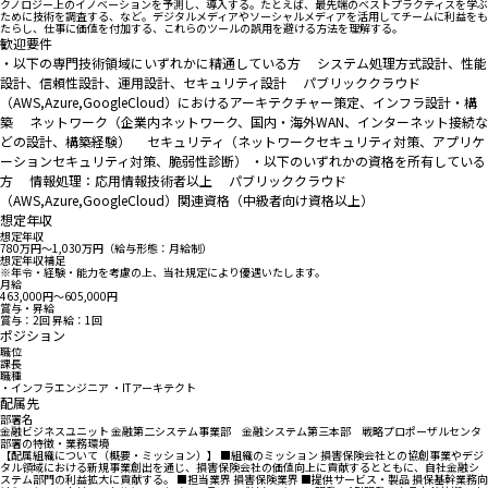
クノロジー上のイノベーションを予測し、導入する。たとえば、最先端のベストプラクティスを学ぶ
ために技術を調査する、など。デジタルメディアやソーシャルメディアを活用してチームに利益をも
たらし、仕事に価値を付加する、これらのツールの誤用を避ける方法を理解する。
歓迎要件
・以下の専門技術領域にいずれかに精通している方 システム処理方式設計、性能
設計、信頼性設計、運用設計、セキュリティ設計 パブリッククラウド
（AWS,Azure,GoogleCloud）におけるアーキテクチャー策定、インフラ設計・構
築 ネットワーク（企業内ネットワーク、国内・海外WAN、インターネット接続な
どの設計、構築経験） セキュリティ（ネットワークセキュリティ対策、アプリケ
ーションセキュリティ対策、脆弱性診断） ・以下のいずれかの資格を所有している
方 情報処理：応用情報技術者以上 パブリッククラウド
（AWS,Azure,GoogleCloud）関連資格（中級者向け資格以上）
想定年収
想定年収
780万円〜1,030万円（給与形態：月給制）
想定年収補足
※年令・経験・能力を考慮の上、当社規定により優遇いたします。
月給
463,000円〜605,000円
賞与・昇給
賞与：2回 昇給：1回
ポジション
職位
課長
職種
・インフラエンジニア ・ITアーキテクト
配属先
部署名
金融ビジネスユニット 金融第二システム事業部 金融システム第三本部 戦略プロポーザルセンタ
部署の特徴・業務環境
【配属組織について（概要・ミッション）】 ■組織のミッション 損害保険会社との協創事業やデジ
タル領域における新規事業創出を通じ、損害保険会社の価値向上に貢献するとともに、自社金融シ
ステム部門の利益拡大に貢献する。 ■担当業界 損害保険業界 ■提供サービス・製品 損保基幹業務向