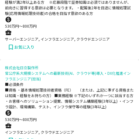
経験が満2年以上ある方 ※応募段階で証券知識は必須ではありませんが、
前向きに習得する意欲は必要となります。 ・配属後2年を目途に情報処理試
験(応用情報処理技術者)の合格を目指す意欲のある方
530
万円〜
800
万円
サーバーエンジニア, インフラエンジニア, クラウドエンジニア
お気に入り
株式会社日立製作所
官公庁系大規模システムへの最新技術(AI、クラウド等)導入・DX化推進イン
フラエンジニア(担当)
■必須条件
■資格 ・基本情報処理技術者資格（FE） （または、上記に準ずる資格また
は知識・経験をお持ちの方） ■業務経験 ※下記のいずれか一つに該当する方
・お客様へのソリューション提案、情報システム構築経験(3年以上) ・インフ
ラ設計、環境構築、テスト、インフラ保守等の経験(3年以上)
530
万円〜
800
万円
インフラエンジニア, クラウドエンジニア