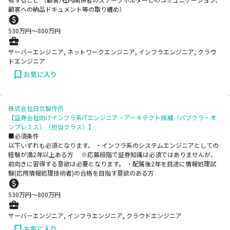
顧客への納品ドキュメント等の取り纏め）
530
万円〜
800
万円
サーバーエンジニア, ネットワークエンジニア, インフラエンジニア, クラウ
ドエンジニア
お気に入り
株式会社日立製作所
【証券会社向けインフラ系ITエンジニア・アーキテクト候補（パブクラ・オ
ンプレミス）（担当クラス）】
■必須条件
以下いずれも必須となります。 ・インフラ系のシステムエンジニアとしての
経験が満2年以上ある方 ※応募段階で証券知識は必須ではありませんが、
前向きに習得する意欲は必要となります。 ・配属後2年を目途に情報処理試
験(応用情報処理技術者)の合格を目指す意欲のある方
530
万円〜
800
万円
サーバーエンジニア, インフラエンジニア, クラウドエンジニア
お気に入り