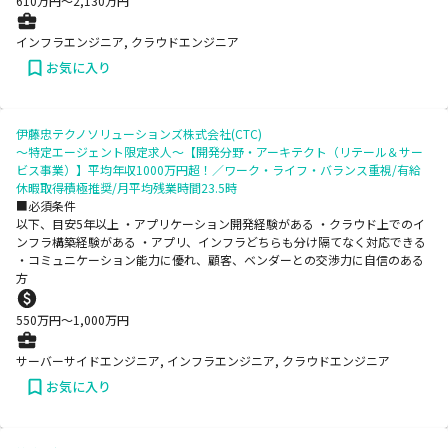
610
万円〜
2,130
万円
インフラエンジニア, クラウドエンジニア
お気に入り
伊藤忠テクノソリューションズ株式会社(CTC)
～特定エージェント限定求人～【開発分野・アーキテクト（リテール＆サー
ビス事業）】平均年収1000万円超！／ワーク・ライフ・バランス重視/有給
休暇取得積極推奨/月平均残業時間23.5時
■必須条件
以下、目安5年以上 ・アプリケーション開発経験がある ・クラウド上でのイ
ンフラ構築経験がある ・アプリ、インフラどちらも分け隔てなく対応できる
・コミュニケーション能力に優れ、顧客、ベンダーとの交渉力に自信のある
方
550
万円〜
1,000
万円
サーバーサイドエンジニア, インフラエンジニア, クラウドエンジニア
お気に入り