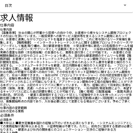
目次
求人情報
仕事内容
仕事内容
【募集背景】 社会の関心が貯蓄から投資への向かう中、お客様から様々なシステム開発プロジェク
トの引合いを頂いています。一般投資家への新サービス提供等を支えるシステム開発にあたって
は、お客様と連携しながらプロジェクトを推進する必要があり、これに寄与頂けるリーダ候補を募
集します。 【職務概要】 ・インターネットトレードシステムに関する開発プロジェクトのリーダ/サ
ブリーダとして推進/取り纏め、及び顧客折衝を実施 ※受注案件毎に数名～10名程度のチームを組
み、このチームのリーダ/サブリーダとして活動頂く形となります。 ※当初は当該領域の案件推進
実績の豊富な技師（主任相当職）の支援のもと、業務を遂行頂くことが可能です。 ・お客様との信
頼関係醸成および日々のコミュニケーションを通した、潜在的な顧客課題のタイムリーな把握 【職
務詳細】 お客様インターネットトレードシステムのアプリケーション開発プロジェクトの推進・設
計開発を担当。 ・インターネットトレードシステムに求められるシステム要件を顧客と検討のうえ
決定する。 ・システムアーキテクチャを顧客、日立内関係者と検討のうえ決定する。 ・プロジェク
ト計画を立案し、推進、進捗/品質管理を行う。 【ポジションの魅力・やりがい・キャリアパス】 ・
社会の関心が貯蓄から投資への向かう中、その中核を担うネット証券取引に関するシステム開発を
通じて、社会へ貢献できます。 ・当社はPM（プロジェクトマネージャー）の社内認定制度を設けて
おり、経験を積み重ねて認定を受けることで、社会への影響力や貢献度がより高いプロジェクトのP
Mにアサインされることが可能になります。アプリケーション開発の全工程の経験を積むことができ
る本ポジションは、上記のキャリアパスに繋がっています。 ・実力、経験に応じて将来的に多様な
分野（保険、産業、流通）へのキャリアパスも選択可能です。 ・社内研修/育成制度により、希望す
るキャリアパスに応じた自己研鑽を積むことが可能です。 【働く環境】 ①配属組織 ・配属先課は
社員4名、BP20名 ・顧客と直接相対するフロントSEとして経験値やスキルを持ったメンバーが多
数在籍 ②働き方 ・勤務地への出勤と在宅勤務を併用可能(在宅勤務は週2～3回程度) ※上記内容
は、募集開始時点の内容であり、入社後必要に応じて変更となる場合がございます。予めご了承く
ださい。
仕事内容の変更範囲
会社の定める業務
必須条件
必須条件
■大卒以上 ■要件定義基本設計の経験 以下のいずれも必須となります。 ・システムエンジニアとし
ての業務経験が満3年以上ある方 ※証券知識は不要です。ただし、前向きに習得する意欲は必要と
なります。 ・顧客および社内の関係者とのコミュニケーション・交渉のご経験がある方
求める人物像