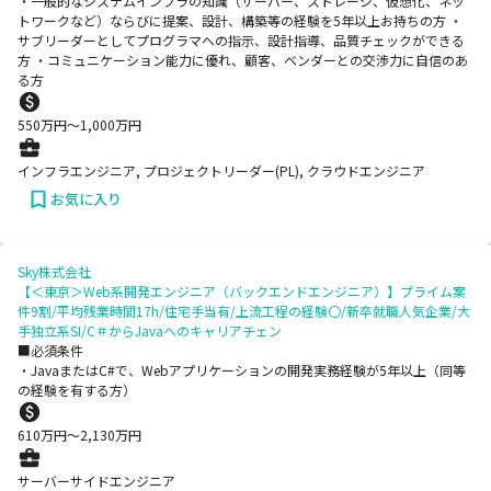
・一般的なシステムインフラの知識（サーバー、ストレージ、仮想化、ネッ
トワークなど）ならびに提案、設計、構築等の経験を5年以上お持ちの方 ・
サブリーダーとしてプログラマへの指示、設計指導、品質チェックができる
方 ・コミュニケーション能力に優れ、顧客、ベンダーとの交渉力に自信のあ
る方
550
万円〜
1,000
万円
インフラエンジニア, プロジェクトリーダー(PL), クラウドエンジニア
お気に入り
Sky株式会社
【＜東京＞Web系開発エンジニア（バックエンドエンジニア）】プライム案
件9割/平均残業時間17h/住宅手当有/上流工程の経験〇/新卒就職人気企業/大
手独立系SI/C＃からJavaへのキャリアチェン
■必須条件
・JavaまたはC#で、Webアプリケーションの開発実務経験が5年以上（同等
の経験を有する方）
610
万円〜
2,130
万円
サーバーサイドエンジニア