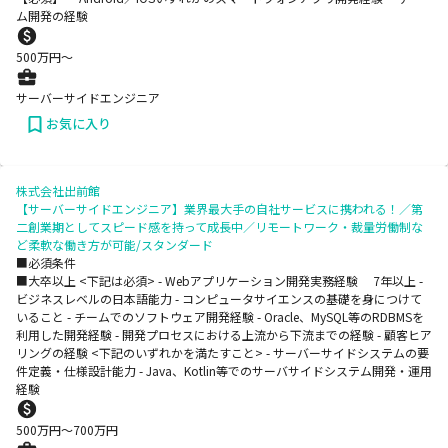
ム開発の経験
500
万円〜
サーバーサイドエンジニア
お気に入り
株式会社出前館
【サーバーサイドエンジニア】業界最大手の自社サービスに携われる！／第
二創業期としてスピード感を持って成長中／リモートワーク・裁量労働制な
ど柔軟な働き方が可能/スタンダード
■必須条件
■大卒以上 <下記は必須> - Webアプリケーション開発実務経験 7年以上 -
ビジネスレベルの日本語能力 - コンピュータサイエンスの基礎を身につけて
いること - チームでのソフトウェア開発経験 - Oracle、MySQL等のRDBMSを
利用した開発経験 - 開発プロセスにおける上流から下流までの経験 - 顧客ヒア
リングの経験 <下記のいずれかを満たすこと> - サーバーサイドシステムの要
件定義・仕様設計能力 - Java、Kotlin等でのサーバサイドシステム開発・運用
経験
500
万円〜
700
万円