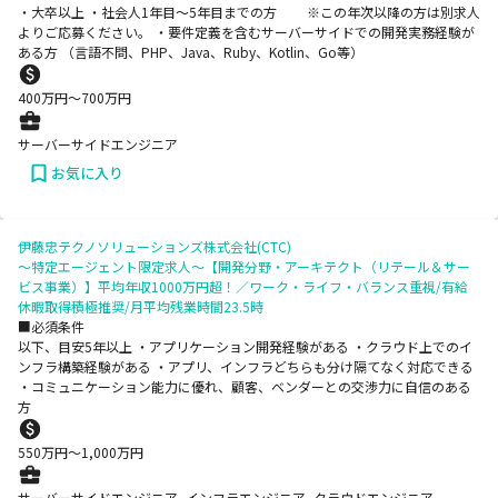
・大卒以上 ・社会人1年目～5年目までの方 ※この年次以降の方は別求人
よりご応募ください。 ・要件定義を含むサーバーサイドでの開発実務経験が
ある方 （言語不問、PHP、Java、Ruby、Kotlin、Go等）
400
万円〜
700
万円
サーバーサイドエンジニア
お気に入り
伊藤忠テクノソリューションズ株式会社(CTC)
～特定エージェント限定求人～【開発分野・アーキテクト（リテール＆サー
ビス事業）】平均年収1000万円超！／ワーク・ライフ・バランス重視/有給
休暇取得積極推奨/月平均残業時間23.5時
■必須条件
以下、目安5年以上 ・アプリケーション開発経験がある ・クラウド上でのイ
ンフラ構築経験がある ・アプリ、インフラどちらも分け隔てなく対応できる
・コミュニケーション能力に優れ、顧客、ベンダーとの交渉力に自信のある
方
550
万円〜
1,000
万円
サーバーサイドエンジニア, インフラエンジニア, クラウドエンジニア