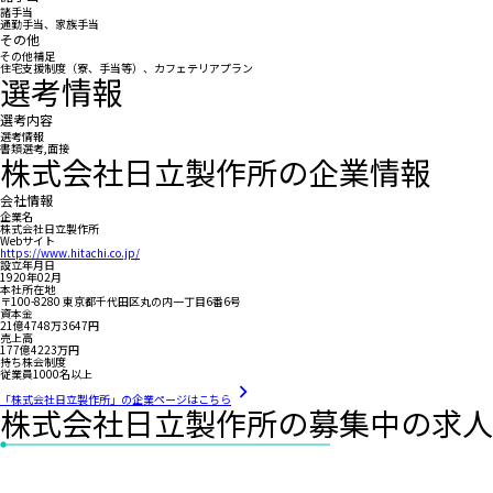
諸手当
通勤手当、家族手当
その他
その他補足
住宅支援制度（寮、手当等）、カフェテリアプラン
選考情報
選考内容
選考情報
書類選考,面接
株式会社日立製作所の企業情報
会社情報
企業名
株式会社日立製作所
Webサイト
https://www.hitachi.co.jp/
設立年月日
1920年02月
本社所在地
〒100-8280 東京都千代田区丸の内一丁目6番6号
資本金
21億4748万3647円
売上高
177億4223万円
持ち株会制度
従業員1000名以上
「株式会社日立製作所」の企業ページはこちら
株式会社日立製作所の募集中の求人