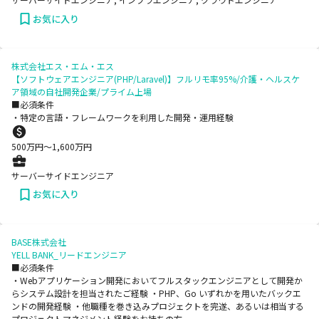
お気に入り
株式会社エス・エム・エス
【ソフトウェアエンジニア(PHP/Laravel)】フルリモ率95%/介護・ヘルスケ
ア領域の自社開発企業/プライム上場
■必須条件
・特定の言語・フレームワークを利用した開発・運用経験
500
万円〜
1,600
万円
サーバーサイドエンジニア
お気に入り
BASE株式会社
YELL BANK_リードエンジニア
■必須条件
・Webアプリケーション開発においてフルスタックエンジニアとして開発か
らシステム設計を担当されたご経験 ・PHP、Go いずれかを用いたバックエ
ンドの開発経験 ・他職種を巻き込みプロジェクトを完遂、あるいは相当する
プロジェクトマネジメント経験をお持ちの方