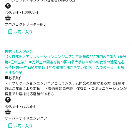
750
万円〜
1,000
万円
プロジェクトリーダー(PL)
お気に入り
株式会社大塚商会
【＜首都圏＞アプリケーションエンジニア】平均年収937万円の日系SIer業界
第4位の企業/130万以上の顧客を持つ国内最大手独立系SIer/女性の活躍推進
も積極的/平均勤続年数17.1年の長期で働きやすい環境/「たのめーる」も展
開する企業
■必須条件
・アプリケーションエンジニアとしてシステム開発の経験がある方（経験年
数はご年齢により変動） ・普通運転免許証 保有者 ・コミュニケーションが
得意でお客様対応経験がある方
450
万円〜
720
万円
サーバーサイドエンジニア
お気に入り