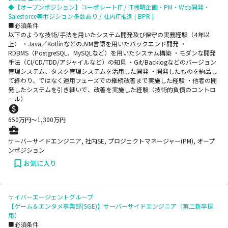
◆【オープンポジション】コーポレートIT / IT戦略企画・PM・Web開発・
Salesforce等ポジション多数あり / 社内IT推進 [ BPR ]
■必須条件
以下のような技術/手法を用いたシステム開発及び保守の実務経験（4年以
上） ・Java／KotlinなどのJVM言語を用いたバックエンド開発 ・
RDBMS（PostgreSQL、MySQLなど）を用いたシステム構築 ・モダンな開発
手法（CI/CD/TDD/アジャイルなど）の知見 ・Git/Backlogなどのバージョン
管理システム、タスク管理システムを活用した開発 ・開発したものを納品し
て終わり、ではなく運用フェーズでの継続改善まで実施した経験 ・他者の開
発したシステムを引き継いで、改善を実施した経験（技術的負債のコントロ
ール）
650
万円〜
1,300
万円
サーバーサイドエンジニア, 社内SE, プロジェクトマネージャー(PM), オープ
ンポジション
お気に入り
サイバーエージェントグループ
【ゲーム＆エンタメ事業部(SGE)】サーバーサイドエンジニア（第二新卒採
用）
■必須条件