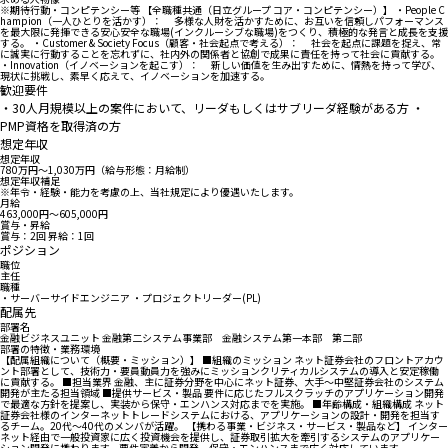
※期待行動・コンピテンシー等 【全職種共通（日立グループ コア・コンピテンシー）】 ・People C
hampion（一人ひとりを活かす）： 多様な人財を活かすために、お互いを信頼しパフォーマンス
を最大限に発揮できる安心安全な職場(インクルーシブな職場)をつくり、積極的な発言と成長を支援
する。 ・Customer & Society Focus（顧客・社会起点で考える）： 社会を起点に課題を捉え、常
に誠実に行動することを忘れずに、社内外の関係者と協創で成果に責任を持って社会に貢献する。
・Innovation（イノベーションを起こす）： 新しい価値を生み出すために、情熱を持って学び、
現状に挑戦し、素早く応えて、イノベーションを加速する。
歓迎要件
・30人月規模以上の案件において、リーダもしくはサブリーダ経験がある方 ・
PMP資格を取得済の方
想定年収
想定年収
780万円〜1,030万円（給与形態：月給制）
想定年収補足
※年令・経験・能力を考慮の上、当社規定により優遇いたします。
月給
463,000円〜605,000円
賞与・昇給
賞与：2回 昇給：1回
ポジション
職位
主任
職種
・サーバーサイドエンジニア ・プロジェクトリーダー(PL)
配属先
部署名
金融ビジネスユニット 金融第二システム事業部 金融システム第一本部 第二部
部署の特徴・業務環境
【配属組織について（概要・ミッション）】 ■組織のミッション ネット証券会社のフロントアカウ
ント部署として、技術力・要員動員力を強みにミッションクリティカルシステムの導入と安定稼働
に貢献する。 ■担当業界 金融、主に証券分野を中心にネット証券、大手～中堅証券会社のシステム
開発が主たる担当領域 ■提供サービス・製品 要件に応じたフルスクラッチのアプリケーション開発
で最適な方針を提案し、実装から保守・エンハンス対応までを実施。 ■年齢構成・組織構成 ネット
証券会社様のインターネットトレードシステムにおける、アプリケーションの設計・開発を担当す
るチーム。20代～40代のメンバが活躍。 【携わる事業・ビジネス・サービス・製品など】 インター
ネット経由で一般投資家に広く投資機会を提供し、証券取引拡大を牽引するシステムのアプリケー
ション開発に携わります。要件定義から開発、保守・エンハンスまで広く対応しています。