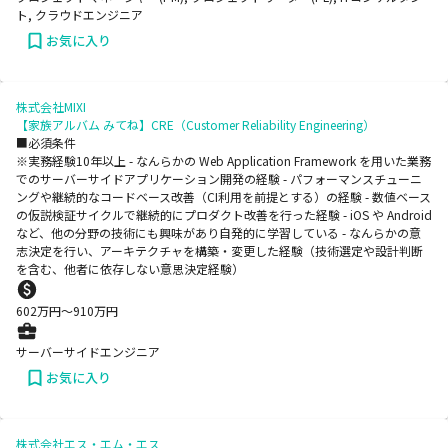
ト, クラウドエンジニア
お気に入り
株式会社MIXI
【家族アルバム みてね】CRE（Customer Reliability Engineering）
■必須条件
※実務経験10年以上 - なんらかの Web Application Framework を用いた業務
でのサーバーサイドアプリケーション開発の経験 - パフォーマンスチューニ
ングや継続的なコードベース改善（CI利用を前提とする）の経験 - 数値ベース
の仮説検証サイクルで継続的にプロダクト改善を行った経験 - iOS や Android
など、他の分野の技術にも興味があり自発的に学習している - なんらかの意
志決定を行い、アーキテクチャを構築・変更した経験（技術選定や設計判断
を含む、他者に依存しない意思決定経験）
602
万円〜
910
万円
サーバーサイドエンジニア
お気に入り
株式会社エス・エム・エス