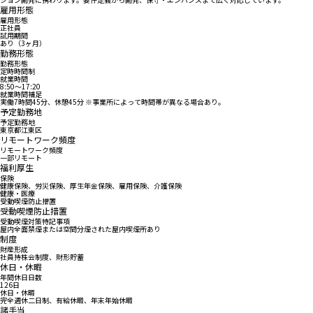
雇用形態
雇用形態
正社員
試用期間
あり（3ヶ月）
勤務形態
勤務形態
定時時間制
就業時間
8:50〜17:20
就業時間補足
実働7時間45分、休憩45分 ※事業所によって時間帯が異なる場合あり。
予定勤務地
予定勤務地
東京都江東区
リモートワーク頻度
リモートワーク頻度
一部リモート
福利厚生
保険
健康保険、労災保険、厚生年金保険、雇用保険、介護保険
健康・医療
受動喫煙防止措置
受動喫煙防止措置
受動喫煙対策特記事項
屋内全面禁煙または空間分煙された屋内喫煙所あり
制度
財産形成
社員持株会制度、財形貯蓄
休日・休暇
年間休日日数
126日
休日・休暇
完全週休二日制、有給休暇、年末年始休暇
諸手当