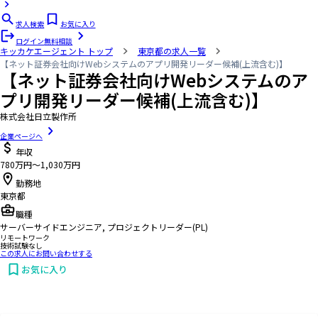
求人検索
お気に入り
ログイン
無料相談
キッカケエージェント
トップ
東京都の求人一覧
【ネット証券会社向けWebシステムのアプリ開発リーダー候補(上流含む)】
【ネット証券会社向けWebシステムのア
プリ開発リーダー候補(上流含む)】
株式会社日立製作所
企業ページへ
年収
780万円〜1,030万円
勤務地
東京都
職種
サーバーサイドエンジニア, プロジェクトリーダー(PL)
リモートワーク
技術試験なし
この求人にお問い合わせする
お気に入り
お問い合わせする