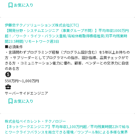
お気に入り
伊藤忠テクノソリューションズ株式会社(CTC)
【開発分野・システムエンジニア（事業グループ不問）】平均年収1000万円
超！／ワーク・ライフ・バランス重視/有給休暇取得積極推奨/月平均残業時
間23.5時間/リモートワーク週3日
■必須条件
・言語問わずプログラミング経験（プログラム設計含む）を5年以上お持ちの
方 ・サブリーダーとしてプログラマへの指示、設計指導、品質チェックがで
きる方 ・コミュニケーション能力に優れ、顧客、ベンダーとの交渉力に自信
のある方
550
万円〜
1,000
万円
サーバーサイドエンジニア
お気に入り
株式会社ベイカレント・テクノロジー
【ネットワークエンジニア】平均年収1,100万円超／平均残業時間22hで給与
とワークライフバランスを両立できる環境／ワンプール制による多様な業界