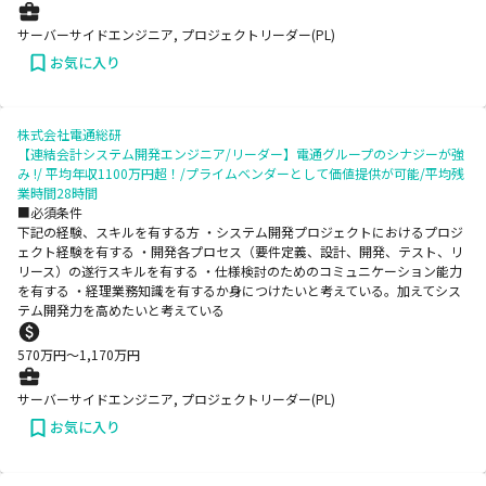
サーバーサイドエンジニア, プロジェクトリーダー(PL)
お気に入り
株式会社電通総研
【連結会計システム開発エンジニア/リーダー】電通グループのシナジーが強
み !/ 平均年収1100万円超！/プライムベンダーとして価値提供が可能/平均残
業時間28時間
■必須条件
下記の経験、スキルを有する方 ・システム開発プロジェクトにおけるプロジ
ェクト経験を有する ・開発各プロセス（要件定義、設計、開発、テスト、リ
リース）の遂行スキルを有する ・仕様検討のためのコミュニケーション能力
を有する ・経理業務知識を有するか身につけたいと考えている。加えてシス
テム開発力を高めたいと考えている
570
万円〜
1,170
万円
サーバーサイドエンジニア, プロジェクトリーダー(PL)
お気に入り