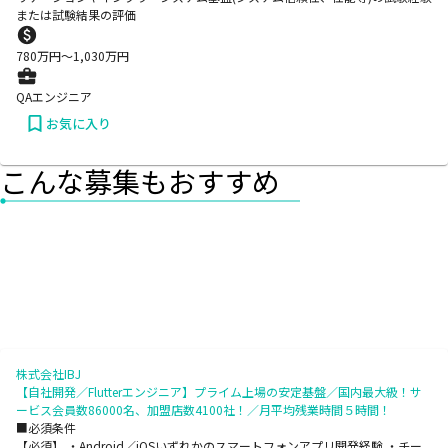
または試験結果の評価
780
万円〜
1,030
万円
QAエンジニア
お気に入り
こんな募集もおすすめ
株式会社IBJ
【自社開発／Flutterエンジニア】プライム上場の安定基盤／国内最大級！サ
ービス会員数86000名、加盟店数4100社！／月平均残業時間５時間！
■必須条件
【必須】 ・Android／iOSいずれかのスマートフォンアプリ開発経験 ・チー