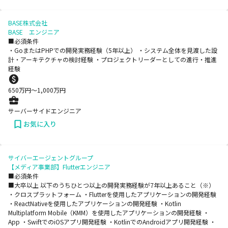
BASE株式会社
BASE エンジニア
■必須条件
・GoまたはPHPでの開発実務経験（5年以上） ・システム全体を見渡した設
計・アーキテクチャの検討経験 ・プロジェクトリーダーとしての進行・推進
経験
650
万円〜
1,000
万円
サーバーサイドエンジニア
お気に入り
サイバーエージェントグループ
【メディア事業部】Flutterエンジニア
■必須条件
■大卒以上 以下のうちひとつ以上の開発実務経験が7年以上あること（※）
・クロスプラットフォーム ・Flutterを使用したアプリケーションの開発経験
・ReactNativeを使用したアプリケーションの開発経験 ・Kotlin
Multiplatform Mobile（KMM）を使用したアプリケーションの開発経験 ・
App ・SwiftでのiOSアプリ開発経験 ・KotlinでのAndroidアプリ開発経験 ・