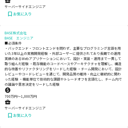
サーバーサイドエンジニア
お気に入り
BASE株式会社
BASE エンジニア
■必須条件
・バックエンド・フロントエンドを問わず、主要なプログラミング言語を用
いた3年以上の実務開発経験 ・外部ユーザーに提供されており長期での運用
実績のあるWebアプリケーションにおいて、設計・実装・運用まで一貫して
取り組んだ経験 ・既存機能のコードベースやアーキテクチャを理解し、構造
的な改善やリファクタリングをリードした経験 ・チーム開発において、設計
レビューやコードレビューを通じて、開発品質の維持・向上に継続的に関わ
った経験 ・機能単位で技術的な課題やトレードオフを言語化し、チーム内で
の議論や意思決定をリードした経験
700
万円〜
1,000
万円
サーバーサイドエンジニア
お気に入り