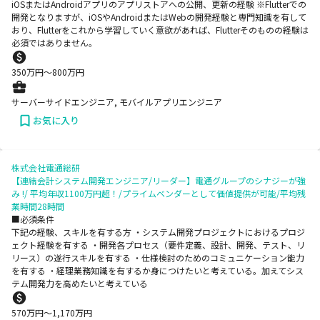
iOSまたはAndroidアプリのアプリストアへの公開、更新の経験 ※Flutterでの
開発となりますが、iOSやAndroidまたはWebの開発経験と専門知識を有して
おり、Flutterをこれから学習していく意欲があれば、Flutterそのものの経験は
必須ではありません。
350
万円〜
800
万円
サーバーサイドエンジニア, モバイルアプリエンジニア
お気に入り
株式会社電通総研
【連結会計システム開発エンジニア/リーダー】電通グループのシナジーが強
み !/ 平均年収1100万円超！/プライムベンダーとして価値提供が可能/平均残
業時間28時間
■必須条件
下記の経験、スキルを有する方 ・システム開発プロジェクトにおけるプロジ
ェクト経験を有する ・開発各プロセス（要件定義、設計、開発、テスト、リ
リース）の遂行スキルを有する ・仕様検討のためのコミュニケーション能力
を有する ・経理業務知識を有するか身につけたいと考えている。加えてシス
テム開発力を高めたいと考えている
570
万円〜
1,170
万円