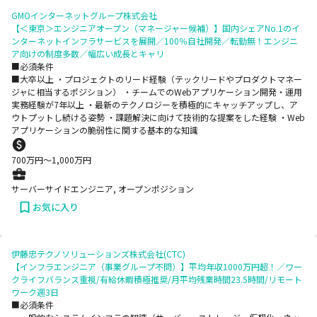
GMOインターネットグループ株式会社
【＜東京＞エンジニアオープン（マネージャー候補）】国内シェアNo.1のイ
ンターネットインフラサービスを展開／100％自社開発／転勤無！エンジニ
ア向けの制度多数／幅広い成長とキャリ
■必須条件
■大卒以上 ・プロジェクトのリード経験（テックリードやプロダクトマネー
ジャに相当するポジション） ・チームでのWebアプリケーション開発・運用
実務経験が7年以上 ・最新のテクノロジーを積極的にキャッチアップし、ア
ウトプットし続ける姿勢 ・課題解決に向けて技術的な提案をした経験 ・Web
アプリケーションの脆弱性に関する基本的な知識
700
万円〜
1,000
万円
サーバーサイドエンジニア, オープンポジション
お気に入り
伊藤忠テクノソリューションズ株式会社(CTC)
【インフラエンジニア（事業グループ不問）】平均年収1000万円超！／ワー
クライフバランス重視/有給休暇積極推奨/月平均残業時間23.5時間/リモート
ワーク週3日
■必須条件