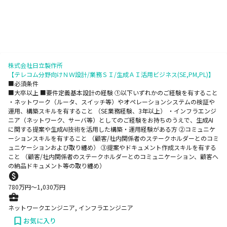
株式会社日立製作所
【テレコム分野向けＮＷ設計/業務ＳＩ/生成ＡＩ活用ビジネス(SE,PM,PL)】
■必須条件
■大卒以上 ■要件定義基本設計の経験 ①以下いずれかのご経験を有すること
・ネットワーク（ルータ、スイッチ等）やオペレーションシステムの検証や
運用、構築スキルを有すること （SE業務経験、3年以上） ・インフラエンジ
ニア（ネットワーク、サーバ等）としてのご経験をお持ちのうえで、生成AI
に関する提案や生成AI技術を活用した構築・運用経験がある方 ②コミュニケ
ーションスキルを有すること （顧客/社内関係者のステークホルダーとのコミ
ュニケーションおよび取り纏め） ③提案やドキュメント作成スキルを有する
こと （顧客/社内関係者のステークホルダーとのコミュニケーション、顧客へ
の納品ドキュメント等の取り纏め）
780
万円〜
1,030
万円
ネットワークエンジニア, インフラエンジニア
お気に入り