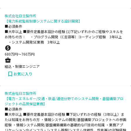
株式会社日立製作所
【電力系統監視制御システムに関する設計開発】
■必須条件
■大卒以上 ■要件定義基本設計の経験 (1)下記いずれかのご経験やスキルを
お持ちの方： ・プログラム開発（C言語等）コーディング経験 3年以上
・システム開発SE業務 3年以上
680
万円〜
760
万円
組込・制御エンジニア
お気に入り
株式会社日立製作所
【電力・エネルギー/交通・鉄道/通信分野でのシステム開発・基盤構築プロ
ジェクトの品質保証業務】
■必須条件
■大卒以上 ■要件定義基本設計の経験 ■下記いずれかの経験（3年以上）ま
たは知識をお持ちの方 ・情報システムの開発/基盤構築プロジェクトへの参画
経験 ・情報システム開発/基盤構築構築の基礎的なIT技術の知識 ・業務アプ
リケーションやインフラ・システム基盤(システム信頼性、性能等)の試験経験