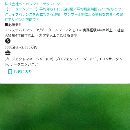
株式会社ベイカレント・テクノロジー
【データエンジニア】平均年収1,100万円超／平均残業時間22hで給与とワー
クライフバランスを両立できる環境／ワンプール制による多様な業界への案
件アサインが可能です
■必須条件
・システムエンジニア/データエンジニアとしての実務経験4年目以上 ・社会
人経験4年目年以上 ・大学卒以上または高専卒
600
万円〜
2,000
万円
プロジェクトマネージャー(PM), プロジェクトリーダー(PL), ITコンサルタン
ト, データエンジニア
お気に入り