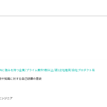
Iに強みを持つ企業/プライム案件9割以上/週1出社推奨/自社プロダクト有
術や知識に対する自己研鑽の意欲
エンジニア