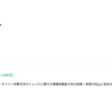
人
ト/分析官】
・サイバー攻撃手法やトレンドに関する情報収集能力及び知識・知見の向上に前向きなマイ