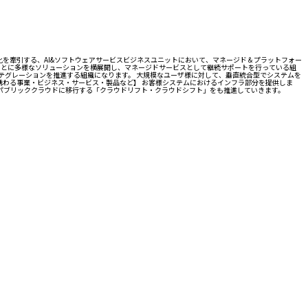
化を牽引する、AI&ソフトウェアサービスビジネスユニットにおいて、マネージド＆プラットフォー
もとに多様なソリューションを横展開し、マネージドサービスとして継続サポートを行っている組
テグレーションを推進する組織になります。 大規模なユーザ様に対して、垂直統合型でシステムを
携わる事業・ビジネス・サービス・製品など】 お客様システムにおけるインフラ部分を提供しま
パブリッククラウドに移行する「クラウドリフト・クラウドシフト」をも推進していきます。