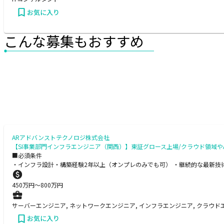
お気に入り
こんな募集もおすすめ
ARアドバンストテクノロジ株式会社
【SI事業部門インフラエンジニア（関西）】東証グロース上場/クラウド領域やA
■必須条件
・インフラ設計・構築経験2年以上（オンプレのみでも可） ・継続的な最新技
450
万円〜
800
万円
サーバーエンジニア, ネットワークエンジニア, インフラエンジニア, クラウド
お気に入り