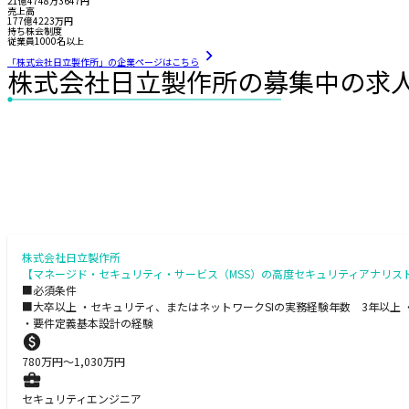
21億4748万3647円
売上高
177億4223万円
持ち株会制度
従業員1000名以上
「株式会社日立製作所」の企業ページはこちら
株式会社日立製作所の募集中の求
株式会社日立製作所
【マネージド・セキュリティ・サービス（MSS）の高度セキュリティアナリス
■必須条件
■大卒以上 ・セキュリティ、またはネットワークSIの実務経験年数 3年以上 
・要件定義基本設計の経験
780
万円〜
1,030
万円
セキュリティエンジニア