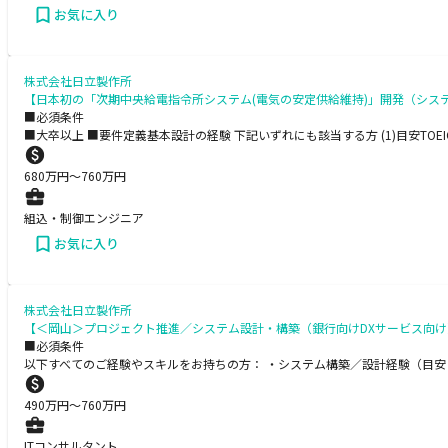
お気に入り
株式会社日立製作所
【日本初の「次期中央給電指令所システム(電気の安定供給維持)」開発（シス
■必須条件
■大卒以上 ■要件定義基本設計の経験 下記いずれにも該当する方 (1)目安TO
680
万円〜
760
万円
組込・制御エンジニア
お気に入り
株式会社日立製作所
【＜岡山＞プロジェクト推進／システム設計・構築（銀行向けDXサービス向け
■必須条件
以下すべてのご経験やスキルをお持ちの方： ・システム構築／設計経験（目安
490
万円〜
760
万円
ITコンサルタント