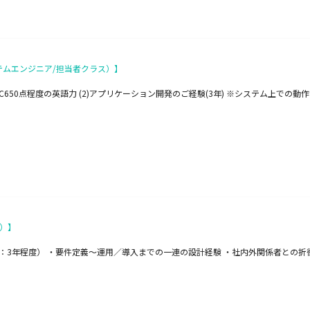
テムエンジニア/担当者クラス）】
EIC650点程度の英語力 (2)アプリケーション開発のご経験(3年) ※システム上で
）】
：3年程度） ・要件定義～運用／導入までの一連の設計経験 ・社内外関係者との折