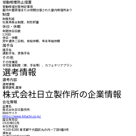
受動喫煙防止措置
受動喫煙対策特記事項
屋内全面禁煙または空間分煙された屋内喫煙所あり
制度
財産形成
社員持株会制度、財形貯蓄
休日・休暇
年間休日日数
126日
休日・休暇
完全週休二日制、有給休暇、年末年始休暇
諸手当
諸手当
通勤手当、家族手当
その他
その他補足
住宅支援制度（寮、手当等）、カフェテリアプラン
選考情報
選考内容
選考情報
書類選考,面接
株式会社日立製作所の企業情報
会社情報
企業名
株式会社日立製作所
Webサイト
https://www.hitachi.co.jp/
設立年月日
1920年02月
本社所在地
〒100-8280 東京都千代田区丸の内一丁目6番6号
資本金