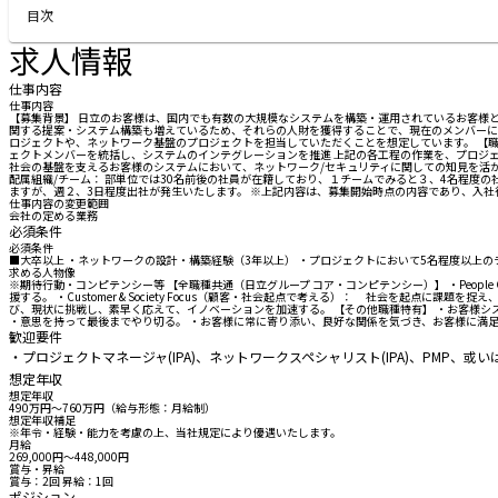
目次
求人情報
仕事内容
仕事内容
【募集背景】 日立のお客様は、国内でも有数の大規模なシステムを構築・運用されているお客様
関する提案・システム構築も増えているため、それらの人財を獲得することで、現在のメンバーに
ロジェクトや、ネットワーク基盤のプロジェクトを担当していただくことを想定しています。 【職
ェクトメンバーを統括し、システムのインテグレーションを推進 上記の各工程の作業を、プロジ
社会の基盤を支えるお客様のシステムにおいて、ネットワーク/セキュリティに関しての知見を活か
配属組織/チーム： 部単位では30名前後の社員が在籍しており、１チームでみると３、4名程度の
ますが、週２、3日程度出社が発生いたします。 ※上記内容は、募集開始時点の内容であり、入
仕事内容の変更範囲
会社の定める業務
必須条件
必須条件
■大卒以上 ・ネットワークの設計・構築経験（3年以上） ・プロジェクトにおいて5名程度以上の
求める人物像
※期待行動・コンピテンシー等 【全職種共通（日立グループ コア・コンピテンシー）】 ・Peop
援する。 ・Customer & Society Focus（顧客・社会起点で考える）： 社会を起点
び、現状に挑戦し、素早く応えて、イノベーションを加速する。 【その他職種特有】 ・お客様
・意思を持って最後までやり切る。 ・お客様に常に寄り添い、良好な関係を気づき、お客様に満
歓迎要件
・プロジェクトマネージャ(IPA)、ネットワークスペシャリスト(IPA)、PMP、
想定年収
想定年収
490万円〜760万円（給与形態：月給制）
想定年収補足
※年令・経験・能力を考慮の上、当社規定により優遇いたします。
月給
269,000円〜448,000円
賞与・昇給
賞与：2回 昇給：1回
ポジション