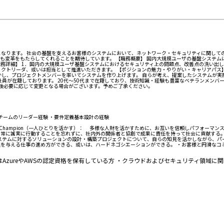
となります。 社会の基盤を支えるお客様のシステムにおいて、ネットワーク・セキュリティに関して
も変革をもたらしてくれることを期待しています。 【職務概要】 国内大規模ユーザの基盤システム
務詳細】 1．国内の大規模ユーザ基盤システムにおけるセキュリティ上の問題点、改善点の洗い出し 
ェクトリーダ、或いは担当として推進いただきます。 【ポジションの魅力・やりがい・キャリアパス
し、プロジェクトメンバーを率いてシステムを作り上げます。 自らが考え、提案したシステムが実際
社員が在籍しております。 20代～50代まで在籍しており、技術知識・経験も豊富なベテランメンバ
社後必要に応じて変更となる場合がございます。予めご了承ください。
チームのリーダー経験 ・要件定義基本設計の経験
le Champion（一人ひとりを活かす）： 多様な人財を活かすために、お互いを信頼しパフォー
に課題を捉え、常に誠実に行動することを忘れずに、社内外の関係者と協創で成果に責任を持って社会に貢献する
システムに対するソリューションの設計・構築プロジェクトについて、自らの知見を活かしながら、
足を与える仕事の進め方ができる、或いは、ハードネゴシエーションができる。 ・お客様と円滑なコ
或いはAzureやAWSの認定資格を保有している方 ・クラウドおよびセキュリティ領域に