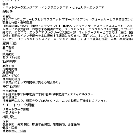
職種
・ネットワークエンジニア ・インフラエンジニア ・セキュリティエンジニア
配属先
部署名
AI＆ソフトウェアサービスビジネスユニット マネージド＆プラットフォームサービス事業部 エ
部署の特徴・業務環境
【配属組織について（概要・ミッション）】 ■AI&ソフトウェアサービスビジネスユニット マ
ムサービス事業部は、お客さまの視点に立ち、クラウドシフト、デジタルシフトに対応したサービ
織です。 その中で、エンジニアリングサービス第2本部 ネットワークサービス部では、主に、国
提供する際のインフラ部分を主に担当する組織となります。 直近では、オンプレミスのシステム
す。 特に、「デジタルトランスフォーメーション（DX）」によって変革を金融・公共・産業分
雇用形態
雇用形態
正社員
試用期間
あり（3ヶ月）
勤務形態
勤務形態
定時時間制
就業時間
8:50〜17:20
就業時間補足
※事業所によって時間帯が異なる場合あり。
予定勤務地
予定勤務地
大阪府大阪市北区中之島二丁目3番18号中之島フェスティバルタワー
勤務地補足
担当業務により、顧客先やプロジェクトルームでの勤務の可能性もございます。
リモートワーク頻度
リモートワーク頻度
一部リモート
福利厚生
保険
健康保険、労災保険、厚生年金保険、雇用保険、介護保険
健康・医療
受動喫煙防止措置