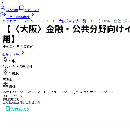
求人検索
お気に入り
ログイン
無料相談
キッカケエージェント
トップ
大阪府の求人一覧
【〈大阪〉金融・公
【〈大阪〉金融・公共分野向けイ
用】
株式会社日立製作所
企業ページへ
年収
490万円〜760万円
勤務地
大阪府
職種
ネットワークエンジニア, インフラエンジニア, セキュリティエンジニア
リモートワーク
技術試験なし
この求人にお問い合わせする
お気に入り
お問い合わせする