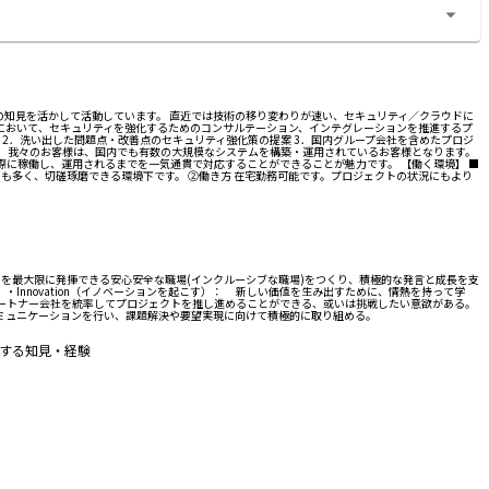
の知見を活かして活動しています。 直近では技術の移り変わりが速い、セキュリティ／クラウドに
において、セキュリティを強化するためのコンサルテーション、インテグレーションを推進するプ
2．洗い出した問題点・改善点のセキュリティ強化策の提案 3．国内グループ会社を含めたプロジ
】 我々のお客様は、国内でも有数の大規模なシステムを構築・運用されているお客様となります。
に稼働し、運用されるまでを一気通貫で対応することができることが魅力です。 【働く環境】 ■
ーも多く、切磋琢磨できる環境下です。 ②働き方 在宅勤務可能です。プロジェクトの状況にもより
マンスを最大限に発揮できる安心安全な職場(インクルーシブな職場)をつくり、積極的な発言と成長を支
。 ・Innovation（イノベーションを起こす）： 新しい価値を生み出すために、情熱を持って学
パートナー会社を統率してプロジェクトを推し進めることができる、或いは挑戦したい意欲がある。
ミュニケーションを行い、課題解決や要望実現に向けて積極的に取り組める。
関する知見・経験