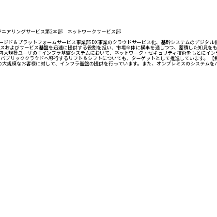
ンジニアリングサービス第2本部 ネットワークサービス部
ネージド＆プラットフォームサービス事業部 DX事業のクラウドサービス化、基幹システムのデジタル
スおよびサービス基盤を迅速に提供する役割を担い、市場全体に横串を通しつつ、蓄積した知見を
内大規模ユーザのITインフラ基盤システムにおいて、ネットワーク・セキュリティ技術をもとにイン
をパブリッククラウドへ移行するリフト＆シフトについても、ターゲットとして推進しています。 【
野の大規模なお客様に対して、インフラ基盤の提供を行っています。また、オンプレミスのシステムを