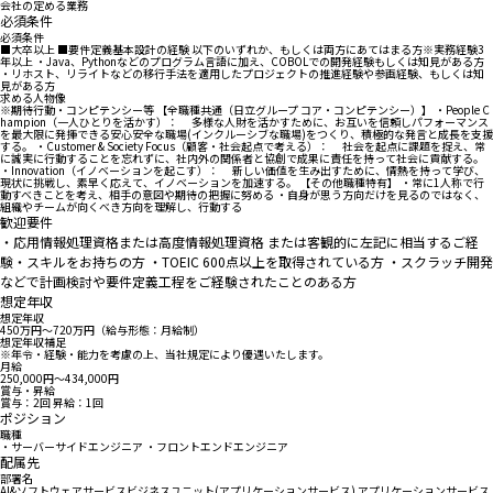
会社の定める業務
必須条件
必須条件
■大卒以上 ■要件定義基本設計の経験 以下のいずれか、もしくは両方にあてはまる方※実務経験3
年以上 ・Java、Pythonなどのプログラム言語に加え、COBOLでの開発経験もしくは知見がある方
・リホスト、リライトなどの移行手法を適用したプロジェクトの推進経験や参画経験、もしくは知
見がある方
求める人物像
※期待行動・コンピテンシー等 【全職種共通（日立グループ コア・コンピテンシー）】 ・People C
hampion（一人ひとりを活かす）： 多様な人財を活かすために、お互いを信頼しパフォーマンス
を最大限に発揮できる安心安全な職場(インクルーシブな職場)をつくり、積極的な発言と成長を支援
する。 ・Customer & Society Focus（顧客・社会起点で考える）： 社会を起点に課題を捉え、常
に誠実に行動することを忘れずに、社内外の関係者と協創で成果に責任を持って社会に貢献する。
・Innovation（イノベーションを起こす）： 新しい価値を生み出すために、情熱を持って学び、
現状に挑戦し、素早く応えて、イノベーションを加速する。 【その他職種特有】 ・常に1人称で行
動すべきことを考え、相手の意図や期待の把握に努める ・自身が思う方向だけを見るのではなく、
組織やチームが向くべき方向を理解し、行動する
歓迎要件
・応用情報処理資格または高度情報処理資格 または客観的に左記に相当するご経
験・スキルをお持ちの方 ・TOEIC 600点以上を取得されている方 ・スクラッチ開発
などで計画検討や要件定義工程をご経験されたことのある方
想定年収
想定年収
450万円〜720万円（給与形態：月給制）
想定年収補足
※年令・経験・能力を考慮の上、当社規定により優遇いたします。
月給
250,000円〜434,000円
賞与・昇給
賞与：2回 昇給：1回
ポジション
職種
・サーバーサイドエンジニア ・フロントエンドエンジニア
配属先
部署名
AI&ソフトウェアサービスビジネスユニット(アプリケーションサービス) アプリケーションサービス