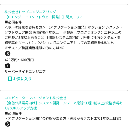
株式会社トップエンジニアリング
【ITエンジニア（ソフトウェア開発）】関東エリア
■必須条件
＜以下の経験をお持ち方＞ 【アプリケーション開発】ポジション システム・
ソフトウェア開発 実務経験4年以上 ※製造（プログラミング）工程以上の
ご経験が3年以上あること 【情報システム部門向け開発（社内システム・業
務効率化ツール）】ポジション ITエンジニアとしての実務経験4年以上。
※テスト／検証業務経験のみの方はNG
420
万円〜
600
万円
サーバーサイドエンジニア
お気に入り
コンピューターマネージメント株式会社
【金融公共業界向け】システム開発エンジニア/設計工程9割以上/資格手当あ
り/スキルアップ支援
■必須条件
・アプリケーション開発の経験がある方（実装からテストまで1年以上目安）