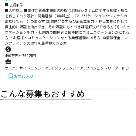
■必須条件
■大卒以上 ■要件定義基本設計の経験 (1)情報システムに関する知識・知見
を有しており設計・開発経験（3年以上）（アプリケーションやシステムの一
部だけでも可）のある方 (2)課題発見力及び企画立案力 ・担当業務に対して
自主的に課題を抽出でき、その課題にもとづき課題解決ができる方 (3)コミュ
ニケーション能力 ・社内外の関係者と積極的にコミュニケーションがとれる
方 ・お客様とコミュニケーションをとる業務経験のある方 (4)情報保全、コ
ンプライアンス遵守を最重視できる方
490
万円〜
760
万円
サーバーサイドエンジニア, インフラエンジニア, プロジェクトリーダー(PL)
お気に入り
こんな募集もおすすめ