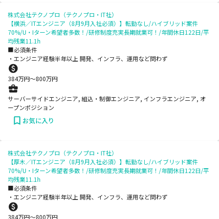
株式会社テクノプロ（テクノプロ・IT社）
【横浜／ITエンジニア（8月9月入社必須）】転勤なし/ハイブリッド案件
70%/U・Iターン希望者多数！/研修制度充実長期就業可！/年間休日122日/平
均残業11.1h
■必須条件
・エンジニア経験半年以上 開発、インフラ、運用など問わず
384
万円〜
800
万円
サーバーサイドエンジニア, 組込・制御エンジニア, インフラエンジニア, オ
ープンポジション
お気に入り
株式会社テクノプロ（テクノプロ・IT社）
【厚木／ITエンジニア（8月9月入社必須）】転勤なし/ハイブリッド案件
70%/U・Iターン希望者多数！/研修制度充実長期就業可！/年間休日122日/平
均残業11.1h
■必須条件
・エンジニア経験半年以上 開発、インフラ、運用など問わず
384
万円〜
800
万円