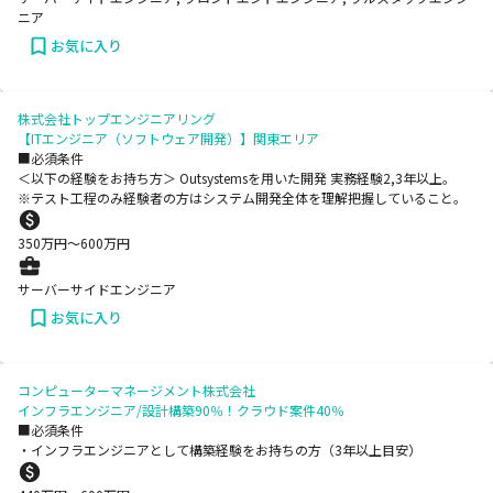
ニア
お気に入り
株式会社トップエンジニアリング
【ITエンジニア（ソフトウェア開発）】関東エリア
■必須条件
＜以下の経験をお持ち方＞ Outsystemsを用いた開発 実務経験2,3年以上。
※テスト工程のみ経験者の方はシステム開発全体を理解把握していること。
350
万円〜
600
万円
サーバーサイドエンジニア
お気に入り
コンピューターマネージメント株式会社
インフラエンジニア/設計構築90％！クラウド案件40％
■必須条件
・インフラエンジニアとして構築経験をお持ちの方（3年以上目安）