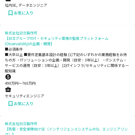
社内SE, データエンジニア
お気に入り
株式会社日立製作所
【日立グループのIT・セキュリティ環境の監視プラットフォーム
(Observability)の企画・開発】
■必須条件
■大卒以上 ■要件定義基本設計の経験 (1)下記のいずれかの業務経験をお持
ちの方 ・ITソリューションの企画・開発（目安：3年以上） ・ITシステム・
サービスの運用（目安：3年以上） (2)ITインフラ/セキュリティに関係する一
般知識
490
万円〜
760
万円
セキュリティエンジニア
お気に入り
株式会社日立製作所
【防衛・安全保障向けSE（インテリジェンスシステムのSI、エンジニアリン
グ）】