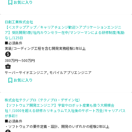
お気に入り
日創工業株式会社
【＜ステップアップ／キャリアチェンジ歓迎＞アプリケーションエンジニ
ア】受託開発5割/社内カウンセラー在中/マンツーマンによる研修制度/転勤
なし/125日
■必須条件
実装/コーディング工程を含む開発実務経験1年以上
380
万円〜
500
万円
サーバーサイドエンジニア, モバイルアプリエンジニア
お気に入り
株式会社テクノプロ（テクノプロ・デザイン社）
【ソフトウェア開発エンジニア】宇宙やロボット産業も扱う大規模会
社！/1000を超える研修カリキュラムで入社後のサポート万全/キャリアパス
が多彩‼
■必須条件
・ソフトウェアの要件定義・設計、開発のいずれかの経験2年以上