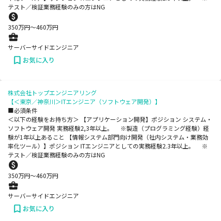
テスト／検証業務経験のみの方はNG
350
万円〜
460
万円
サーバーサイドエンジニア
お気に入り
株式会社トップエンジニアリング
【＜東京／神奈川＞ITエンジニア（ソフトウェア開発）】
■必須条件
＜以下の経験をお持ち方＞ 【アプリケーション開発】ポジション システム・
ソフトウェア開発 実務経験2,3年以上。 ※製造（プログラミング経験）経
験が1年以上あること 【情報システム部門向け開発（社内システム・業務効
率化ツール）】ポジション ITエンジニアとしての実務経験2.3年以上。 ※
テスト／検証業務経験のみの方はNG
350
万円〜
460
万円
サーバーサイドエンジニア
お気に入り