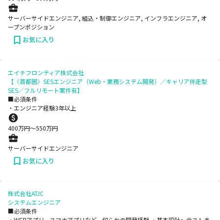
サーバーサイドエンジニア, 組込・制御エンジニア, インフラエンジニア, オ
ープンポジション
お気に入り
エイチフロンティア株式会社
【〈首都圏〉SESエンジニア（Web・業務システム開発）／キャリア伴走型
SES／フルリモート案件有】
■必須条件
・エンジニア経験3年以上
400
万円〜
550
万円
サーバーサイドエンジニア
お気に入り
株式会社ATJC
システムエンジニア
■必須条件
・WEBアプリ、スマホアプリなど、何らかの開発経験 ・基本設計～テストま