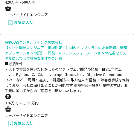
420
万円〜
500
万円
サーバーサイドエンジニア
お気に入り
AKKODiSコンサルティング株式会社
【ソフト開発エンジニア（地域限定）】国内トップクラスの企業勤務。業務
アプリケーションの設計・開発、AIトランスフォーメーションの推進などス
キルに合わせて多様な案件をご用意！
■必須条件
・以下の言語を用いた何かしらのソフトウェア開発の経験：目安1年以上
Java、Python、C、C#、Javascript（Node.Js）、Objective-C、Android
Java など ・周囲と連携して課題解決に取り組んだ経験 ・障害者手帳を保持
しており、会社に届け出ることが可能な方 ※障害者手帳を申請中の方は、お
手元に届いてからのご応募をお願いいたします。
376
万円〜
1,156
万円
サーバーサイドエンジニア
お気に入り