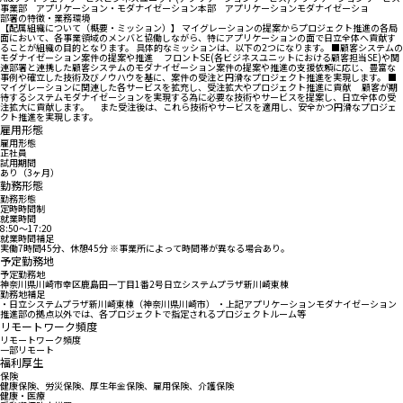
事業部 アプリケーション・モダナイゼーション本部 アプリケーションモダナイゼーショ
部署の特徴・業務環境
【配属組織について（概要・ミッション）】 マイグレーションの提案からプロジェクト推進の各局
面において、各事業領域のメンバと協働しながら、特にアプリケーションの面で日立全体へ貢献す
ることが組織の目的となります。 具体的なミッションは、以下の2つになります。 ■顧客システムの
モダナイゼーション案件の提案や推進 フロントSE(各ビジネスユニットにおける顧客担当SE)や関
連部署と連携した顧客システムのモダナイゼーション案件の提案や推進の支援依頼に応じ、豊富な
事例や確立した技術及びノウハウを基に、案件の受注と円滑なプロジェクト推進を実現します。 ■
マイグレーションに関連した各サービスを拡充し、受注拡大やプロジェクト推進に貢献 顧客が期
待するシステムモダナイゼーションを実現する為に必要な技術やサービスを提案し、日立全体の受
注拡大に貢献します。 また受注後は、これら技術やサービスを適用し、安全かつ円滑なプロジェ
クト推進を実現します。
雇用形態
雇用形態
正社員
試用期間
あり（3ヶ月）
勤務形態
勤務形態
定時時間制
就業時間
8:50〜17:20
就業時間補足
実働7時間45分、休憩45分 ※事業所によって時間帯が異なる場合あり。
予定勤務地
予定勤務地
神奈川県川崎市幸区鹿島田一丁目1番2号日立システムプラザ新川崎東棟
勤務地補足
・日立システムプラザ新川崎東棟（神奈川県川崎市） ・上記アプリケーションモダナイゼーション
推進部の拠点以外では、各プロジェクトで指定されるプロジェクトルーム等
リモートワーク頻度
リモートワーク頻度
一部リモート
福利厚生
保険
健康保険、労災保険、厚生年金保険、雇用保険、介護保険
健康・医療