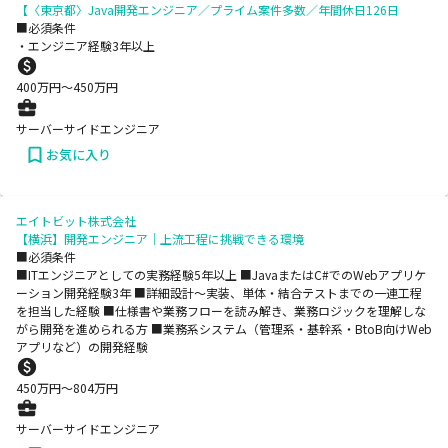
【〈東京都〉Java開発エンジニア／プライム案件多数／年間休日126日
■必須条件
・エンジニア経験3年以上
400
万円〜
450
万円
サーバーサイドエンジニア
お気に入り
エイトビット株式会社
【横浜】開発エンジニア｜上流工程に挑戦できる環境
■必須条件
■ITエンジニアとしての実務経験5年以上 ■JavaまたはC#でのWebアプリケ
ーション開発経験3年 ■詳細設計〜実装、単体・結合テストまでの一連工程
を担当した経験 ■仕様書や業務フローを読み解き、業務ロジックを理解しな
がら開発を進められる方 ■業務系システム（管理系・基幹系・BtoB向けWeb
アプリなど）の開発経験
450
万円〜
804
万円
サーバーサイドエンジニア