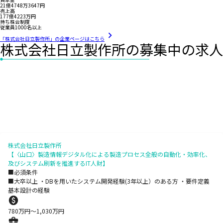
21億4748万3647円
売上高
177億4223万円
持ち株会制度
従業員1000名以上
「株式会社日立製作所」の企業ページはこちら
株式会社日立製作所の募集中の求人
株式会社日立製作所
【〈山口〉製造情報デジタル化による製造プロセス全般の自動化・効率化、
及びシステム刷新を推進するIT人財】
■必須条件
■大卒以上 ・DBを用いたシステム開発経験(3年以上）のある方 ・要件定義
基本設計の経験
780
万円〜
1,030
万円