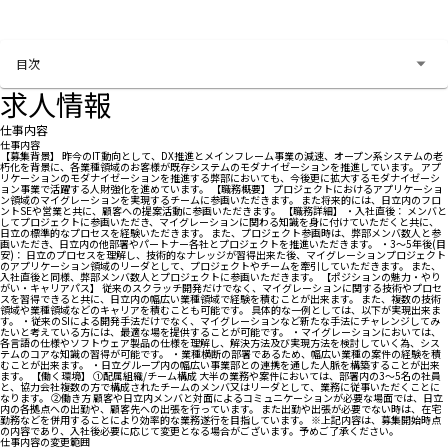
お問い合わせする
目次
求人情報
仕事内容
仕事内容
【募集背景】 昨今のIT動向として、DX推進とメインフレーム事業の減速、オープン系システムの老
朽化を背景に、各業種領域のお客様が既存システムのモダナイゼーションを推進しています。 アプ
リケーションのモダナイゼーションを推進する弊部においても、今後更に拡大するモダナイゼーシ
ョン事業で活躍する人財強化を進めています。 【職務概要】 プロジェクトにおけるアプリケーショ
ン領域のマイグレーションを実現するチームに参画いただきます。 また将来的には、日立内のフロ
ントSEや営業と共に、顧客への提案活動に参画いただきます。 【職務詳細】 ・入社直後： メンバと
してプロジェクトに参画いただき、マイグレーションに関わる知識を身に付けていただくと共に、
日立の標準的なプロセスを経験いただきます。 また、プロジェクト参画時は、弊部メンバ数人と参
画いただき、日立内の他部署やパートナー各社とプロジェクトを推進いただきます。 ・3～5年後(目
安)： 日立のプロセスを理解し、技術的なナレッジが習得出来た後、マイグレーションプロジェクト
のアプリケーション領域のリーダとして、プロジェクトやチームを牽引していただきます。 また、
入社直後と同様、弊部メンバ数人とプロジェクトに参画いただきます。 【ポジションの魅力・やり
がい・キャリアパス】 従来のスクラッチ開発だけでなく、マイグレーションに関する技術やプロセ
スを習得できると共に、日立内の幅広い業種領域で経験を積むことが出来ます。 また、複数の技術
領域や業種領域などのキャリアを積むことも可能です。 具体的な一例としては、以下が実現出来ま
す。 ・従来のSIによる開発手法だけでなく、マイグレーションなど新たな手法にチャレンジしてみ
たいと考えている方には、最適な場を提供することが可能です。 ・マイグレーションにおいては、
各言語の仕様やソフトウェア製品の仕様を理解し、解決方法及び実現方法を検討していく為、シス
テムのコアな知識の習得が可能です。 ・業種横断の部署であるため、幅広い業種の案件の経験を積
むことが出来ます。 ・日立グループ内の幅広い事業部との連携を通した人脈を構築することが出来
ます。 【働く環境】 ①配属組織/チーム構成 大半の業務や案件においては、部署内の3～5名の社員
と、協力会社複数の方で構成されたチームのメンバ又はリーダとして、業務に従事いただくことに
なります。 ②働き方 顧客や日立内メンバと対面によるコミュニケーションが必要な場面では、日立
内の各拠点への出勤や、顧客先への出張を行っています。 また出勤や出張が必要でない時は、在宅
勤務などを併用することにより効率的な業務遂行を目指しています。 ※上記内容は、募集開始時点
の内容であり、入社後必要に応じて変更となる場合がございます。予めご了承ください。
仕事内容の変更範囲