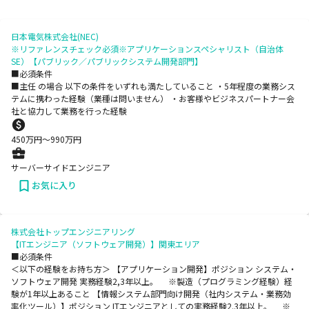
日本電気株式会社(NEC)
※リファレンスチェック必須※アプリケーションスペシャリスト（自治体
SE）【パブリック／パブリックシステム開発部門】
■必須条件
■主任 の場合 以下の条件をいずれも満たしていること ・5年程度の業務シス
テムに携わった経験（業種は問いません） ・お客様やビジネスパートナー会
社と協力して業務を行った経験
450
万円〜
990
万円
サーバーサイドエンジニア
お気に入り
株式会社トップエンジニアリング
【ITエンジニア（ソフトウェア開発）】関東エリア
■必須条件
＜以下の経験をお持ち方＞ 【アプリケーション開発】ポジション システム・
ソフトウェア開発 実務経験2,3年以上。 ※製造（プログラミング経験）経
験が1年以上あること 【情報システム部門向け開発（社内システム・業務効
率化ツール）】ポジション ITエンジニアとしての実務経験2.3年以上。 ※