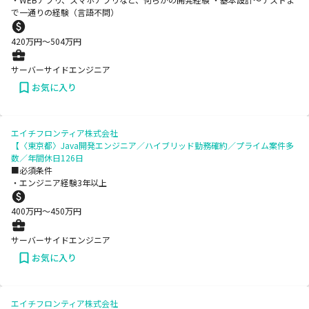
で一通りの経験（言語不問）
420
万円〜
504
万円
サーバーサイドエンジニア
お気に入り
エイチフロンティア株式会社
【〈東京都〉Java開発エンジニア／ハイブリッド勤務確約／プライム案件多
数／年間休日126日
■必須条件
・エンジニア経験3年以上
400
万円〜
450
万円
サーバーサイドエンジニア
お気に入り
エイチフロンティア株式会社