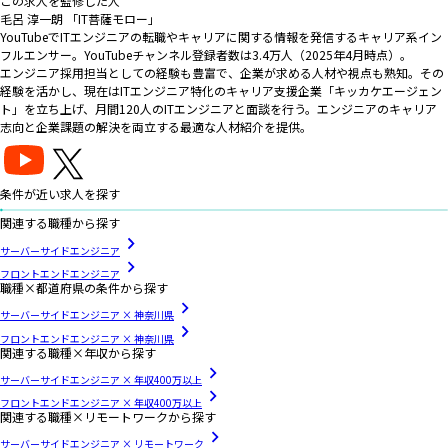
この求人を監修した人
毛呂 淳一朗 「IT菩薩モロー」
YouTubeでITエンジニアの転職やキャリアに関する情報を発信するキャリア系イン
フルエンサー。YouTubeチャンネル登録者数は3.4万人（2025年4月時点）。
エンジニア採用担当としての経験も豊富で、企業が求める人材や視点も熟知。その
経験を活かし、現在はITエンジニア特化のキャリア支援企業「キッカケエージェン
ト」を立ち上げ、月間120人のITエンジニアと面談を行う。エンジニアのキャリア
志向と企業課題の解決を両立する最適な人材紹介を提供。
条件が近い求人を探す
関連する職種から探す
サーバーサイドエンジニア
フロントエンドエンジニア
職種×都道府県の条件から探す
サーバーサイドエンジニア × 神奈川県
フロントエンドエンジニア × 神奈川県
関連する職種×年収から探す
サーバーサイドエンジニア × 年収400万以上
フロントエンドエンジニア × 年収400万以上
関連する職種×リモートワークから探す
サーバーサイドエンジニア × リモートワーク