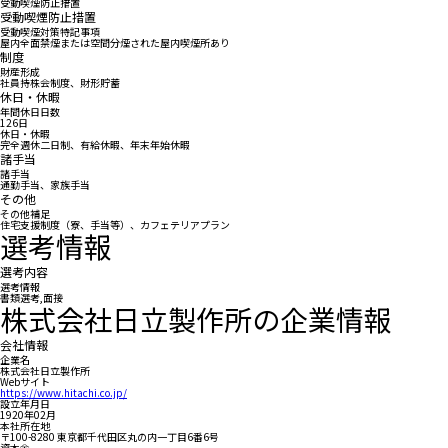
受動喫煙防止措置
受動喫煙防止措置
受動喫煙対策特記事項
屋内全面禁煙または空間分煙された屋内喫煙所あり
制度
財産形成
社員持株会制度、財形貯蓄
休日・休暇
年間休日日数
126日
休日・休暇
完全週休二日制、有給休暇、年末年始休暇
諸手当
諸手当
通勤手当、家族手当
その他
その他補足
住宅支援制度（寮、手当等）、カフェテリアプラン
選考情報
選考内容
選考情報
書類選考,面接
株式会社日立製作所の企業情報
会社情報
企業名
株式会社日立製作所
Webサイト
https://www.hitachi.co.jp/
設立年月日
1920年02月
本社所在地
〒100-8280 東京都千代田区丸の内一丁目6番6号
資本金