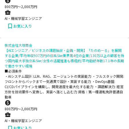
800
万円〜
2,000
万円
AI・機械学習エンジニア
お気に入り
株式会社大塚商会
【AIエンジニア／ビジネスの課題抽出・企画・開発】「たのめーる」を展開
する企業/平均年収937万円の日系SIer業界第4位の企業/130万以上の顧客を持
つ国内最大手独立系SIer/女性の活躍推進も積極的/平均勤続年数17.1年の長期
で働きやすい環境
■必須条件
・AIシステム設計: LLM、RAG、エージェントの実装能力 ・フルスタック開発:
フロントからバックまで一気通貫で設計・実装する能力 ・DevOps基盤:
CI/CDパイプラインを構築し、開発速度を最大化する能力 ・課題解決力: 経営
方針を技術要件へ変換し、実装へ落とし込む力 資格：第一種運転免許普通自
動車
800
万円〜
2,000
万円
AI・機械学習エンジニア
お気に入り