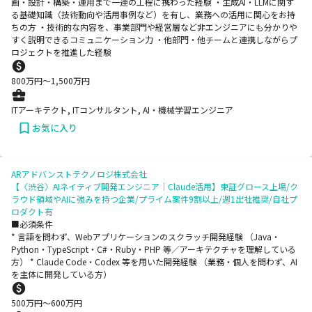
画・設計・構築・運用まで一連の工程に携わった経験 ・生成AI・LLMに関す
る基礎知識（技術動向や活用事例など）を有し、業務への活用に関心をお持
ちの方 ・技術的な内容を、事業部門や経営層など非エンジニアにも分かりや
すく説明できるコミュニケーション力 ・他部門・他チームと連携しながらプ
ロジェクトを推進した経験
800
万円〜
1,500
万円
ITアーキテクト, ITコンサルタント, AI・機械学習エンジニア
お気に入り
ARアドバンストテクノロジ株式会社
【〈渋谷〉AIネイティブ開発エンジニア｜Claude活用】東証グロース上場/ク
ラウド領域やAIに強みを持つ企業/プライム案件9割以上/週1出社推奨/自社プ
ロダクト有
■必須条件
* 言語を問わず、Webアプリケーションのスクラッチ開発経験 （Java・
Python・TypeScript・C#・Ruby・PHP 等／アーキテクチャを理解している
方） * Claude Code・Codex 等を用いた開発経験 （業務・個人を問わず、AI
を主体に開発している方）
500
万円〜
600
万円