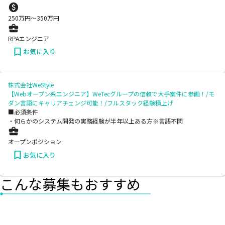
250
万円〜
350
万円
RPAエンジニア
お気に入り
株式会社WeStyle
【Webオープン系エンジニア】WeTecグループの信頼で大手案件に参画！/モ
ダン言語にキャリアチェンジ可能！/フルスタック経験積上げ
■必須条件
・何らかのシステム開発の実務経験が半年以上ある方※言語不問
オープンポジション
お気に入り
こんな募集もおすすめ