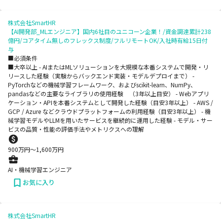
株式会社SmartHR
【AI開発部_MLエンジニア】国内6社目のユニコーン企業！/資金調達累計238
億円/コアタイム無しのフレックス制度/フルリモートOK/入社時有給15日付
与
■必須条件
■大卒以上 - AIまたはMLソリューションを大規模な本番システムで開発・リ
リースした経験（実験からバックエンド実装・モデルデプロイまで） -
PyTorchなどの機械学習フレームワーク、およびscikit-learn、NumPy、
pandasなどの主要なライブラリの使用経験 （3年以上目安） - Webアプリ
ケーション・APIを本番システムとして開発した経験（目安3年以上） - AWS /
GCP / Azure などクラウドプラットフォームの利用経験（目安3年以上） - 機
械学習モデルやLLMを用いたサービスを継続的に運用した経験 - モデル・サー
ビスの品質・性能の評価手法やメトリクスへの理解
900
万円〜
1,600
万円
AI・機械学習エンジニア
お気に入り
株式会社SmartHR