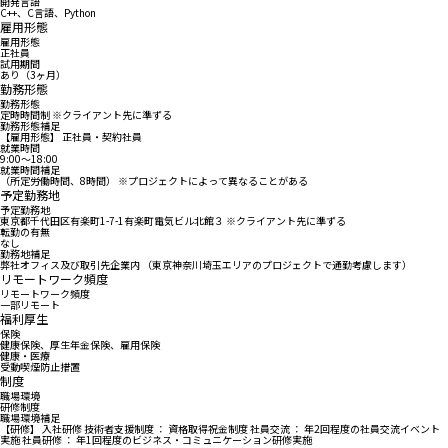
開発言語
C++、C言語、Python
雇用形態
雇用形態
正社員
試用期間
あり（3ヶ月）
勤務形態
勤務形態
定時時間制 ※クライアント先に準ずる
勤務形態補足
【雇用形態】 正社員・契約社員
就業時間
9:00〜18:00
就業時間補足
（所定労働時間、8時間） ※プロジェクトによって異なることがある
予定勤務地
予定勤務地
東京都千代田区有楽町1-7-1有楽町電気ビル北館３ ※クライアント先に準ずる
転勤の有無
なし
勤務地補足
弊社オフィス及び取引先企業内 （東京神奈川埼玉エリアのプロジェクトで通勤考慮します）
リモートワーク頻度
リモートワーク頻度
一部リモート
福利厚生
保険
健康保険、厚生年金保険、雇用保険
健康・医療
受動喫煙防止措置
制度
職場環境
研修制度
職場環境補足
【研修】 入社研修 技術者支援制度 ： 資格取得祝金制度 社員交流 ： 年2回程度の社員交流イベント
実施 社員研修 ： 年1回程度のビジネス・コミュニケーション研修実施