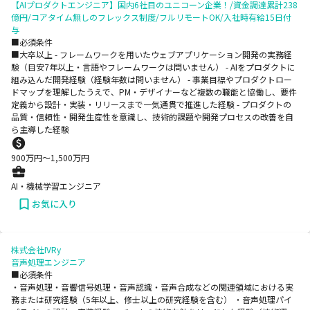
【AIプロダクトエンジニア】国内6社目のユニコーン企業！/資金調達累計238
億円/コアタイム無しのフレックス制度/フルリモートOK/入社時有給15日付
与
■必須条件
■大卒以上 - フレームワークを用いたウェブアプリケーション開発の実務経
験（目安7年以上・言語やフレームワークは問いません） - AIをプロダクトに
組み込んだ開発経験（経験年数は問いません） - 事業目標やプロダクトロー
ドマップを理解したうえで、PM・デザイナーなど複数の職能と協働し、要件
定義から設計・実装・リリースまで一気通貫で推進した経験 - プロダクトの
品質・信頼性・開発生産性を意識し、技術的課題や開発プロセスの改善を自
ら主導した経験
900
万円〜
1,500
万円
AI・機械学習エンジニア
お気に入り
株式会社IVRy
音声処理エンジニア
■必須条件
・音声処理・音響信号処理・音声認識・音声合成などの関連領域における実
務または研究経験（5年以上、修士以上の研究経験を含む） ・音声処理パイ