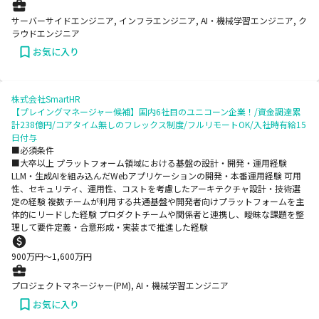
サーバーサイドエンジニア, インフラエンジニア, AI・機械学習エンジニア, ク
ラウドエンジニア
お気に入り
株式会社SmartHR
【プレイングマネージャー候補】国内6社目のユニコーン企業！/資金調達累
計238億円/コアタイム無しのフレックス制度/フルリモートOK/入社時有給15
日付与
■必須条件
■大卒以上 プラットフォーム領域における基盤の設計・開発・運用経験
LLM・生成AIを組み込んだWebアプリケーションの開発・本番運用経験 可用
性、セキュリティ、運用性、コストを考慮したアーキテクチャ設計・技術選
定の経験 複数チームが利用する共通基盤や開発者向けプラットフォームを主
体的にリードした経験 プロダクトチームや関係者と連携し、曖昧な課題を整
理して要件定義・合意形成・実装まで推進した経験
900
万円〜
1,600
万円
プロジェクトマネージャー(PM), AI・機械学習エンジニア
お気に入り