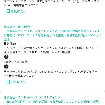
プロジェクトマネージャー(PM), プロジェクトリーダー(PL), ITコンサルタン
ト, AI・機械学習エンジニア
お気に入り
株式会社三菱UFJ銀行
【市場系webアプリケーションエンジニア】5000億円規模の金融システムを
自社開発／AWS・コンテナ等を駆使しDXを推進／金融未経験9割・20-30代が
主役
■必須条件
・クラウド上でのWebアプリケーションのフロントエンド開発において、上
流～下流まで一貫して携わった経験（目安：3年程度）
850
万円〜
2,000
万円
サーバーサイドエンジニア, フロントエンドエンジニア, UI・UXデザイナー,
AI・機械学習エンジニア
お気に入り
株式会社クラウドワークス コンサルティング
【SIer出身者歓迎】AI・RPAを活用した業務改善コンサルタント兼PM／新規