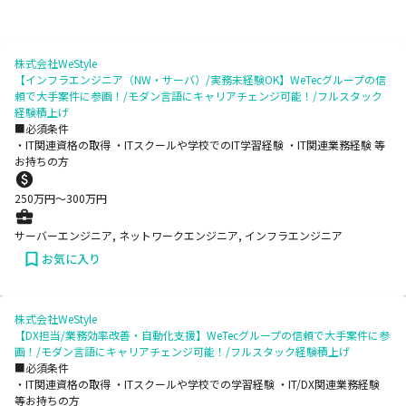
株式会社WeStyle
【インフラエンジニア（NW・サーバ）/実務未経験OK】WeTecグループの信
頼で大手案件に参画！/モダン言語にキャリアチェンジ可能！/フルスタック
経験積上げ
■必須条件
・IT関連資格の取得 ・ITスクールや学校でのIT学習経験 ・IT関連業務経験 等
お持ちの方
250
万円〜
300
万円
サーバーエンジニア, ネットワークエンジニア, インフラエンジニア
お気に入り
株式会社WeStyle
【DX担当/業務効率改善・自動化支援】WeTecグループの信頼で大手案件に参
画！/モダン言語にキャリアチェンジ可能！/フルスタック経験積上げ
■必須条件
・IT関連資格の取得 ・ITスクールや学校での学習経験 ・IT/DX関連業務経験
等お持ちの方