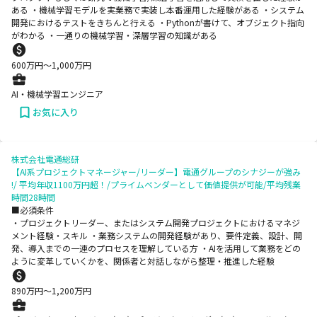
ある ・機械学習モデルを実業務で実装し本番運用した経験がある ・システム
開発におけるテストをきちんと行える ・Pythonが書けて、オブジェクト指向
がわかる ・一通りの機械学習・深層学習の知識がある
600
万円〜
1,000
万円
AI・機械学習エンジニア
お気に入り
株式会社電通総研
【AI系プロジェクトマネージャー/リーダー】電通グループのシナジーが強み
!/ 平均年収1100万円超！/プライムベンダーとして価値提供が可能/平均残業
時間28時間
■必須条件
・プロジェクトリーダー、またはシステム開発プロジェクトにおけるマネジ
メント経験・スキル ・業務システムの開発経験があり、要件定義、設計、開
発、導入までの一連のプロセスを理解している方 ・AIを活用して業務をどの
ように変革していくかを、関係者と対話しながら整理・推進した経験
890
万円〜
1,200
万円