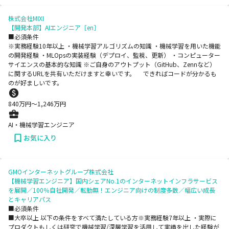
株式会社MIXI
【開発本部】AIエンジニア［en］
■必須条件
※実務経験10年以上 ・機械学習アルゴリズムの知識 ・機械学習を用いた機能
の開発経験 ・MLOpsの実装経験（デプロイ、監視、更新） ・コンピューター
サイエンスの基本的な知識 ※ご自身のアウトプット（GitHub、Zennなど）
に関するURLを共有いただけますと幸いです。 できればコードが分かるも
のが好ましいです。
840
万円〜
1,246
万円
AI・機械学習エンジニア
お気に入り
GMOインターネットグループ株式会社
【機械学習エンジニア】国内シェアNo.1のインターネットインフラサービス
を展開／100％自社開発／転勤無！エンジニア向けの制度多数／幅広い成長
とキャリアパス
■必須条件
■大卒以上 以下の条件をすべて満たしている方※実務経験7年以上 ・実際に
プロダクトもしくは研究で機械学習/深層学習を活用して実績を出した経験が