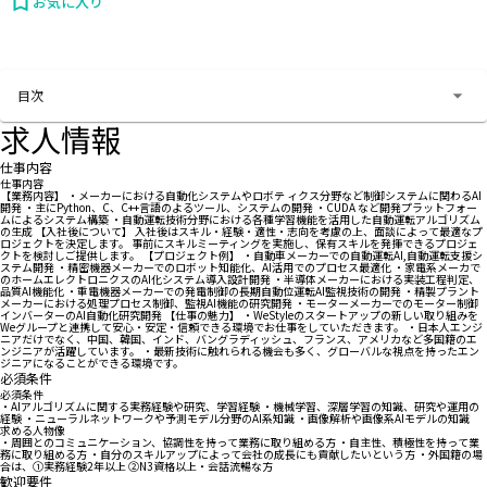
お気に入り
お問い合わせする
目次
求人情報
仕事内容
仕事内容
【業務内容】 ・メーカーにおける自動化システムやロボテ ィクス分野など制御システムに関わるAI
開発 ・主にPython、C、C++言語のよるツール、システムの開発 ・CUDA など開発プラットフォー
ムによるシステム構築 ・自動運転技術分野における各種学習機能を活用した自動運転アルゴリズム
の生成 【入社後について】 入社後はスキル・経験・適性・志向を考慮の上、面談によって最適なプ
ロジェクトを決定します。 事前にスキルミーティングを実施し、保有スキルを発揮できるプロジェ
クトを検討しご提供します。 【プロジェクト例】 ・自動車メーカーでの自動運転AI,自動運転支援シ
ステム開発 ・精密機器メーカーでのロボット知能化、AI活用でのプロセス最適化 ・家電系メーカで
のホームエレクトロニクスのAI化システム導入設計開発 ・半導体メーカーにおける実装工程判定、
品質AI機能化 ・重電機器メーカーでの発電制御の⻑期自動位運転AI監視技術の開発 ・精製プラント
メーカーにおける処理プロセス制御、監視AI機能の研究開発 ・モーターメーカーでのモーター制御
インバーターのAI自動化研究開発 【仕事の魅力】 ・WeStyleのスタートアップの新しい取り組みを
Weグループと連携して安心・安定・信頼できる環境でお仕事をしていただきます。 ・日本人エンジ
ニアだけでなく、中国、韓国、インド、バングラディッシュ、フランス、アメリカなど多国籍のエ
ンジニアが活躍しています。 ・最新技術に触れられる機会も多く、グローバルな視点を持ったエン
ジニアになることができる環境です。
必須条件
必須条件
・AIアルゴリズムに関する実務経験や研究、学習経験 ・機械学習、深層学習の知識、研究や運用の
経験 ・ニューラルネットワークや予測モデル分野のAI系知識 ・画像解析や画像系AIモデルの知識
求める人物像
・周囲とのコミュニケーション、協調性を持って業務に取り組める方 ・自主性、積極性を持って業
務に取り組める方 ・自分のスキルアップによって会社の成⻑にも貢献したいという方 ・外国籍の場
合は、①実務経験2年以上 ②N3資格以上・会話流暢な方
歓迎要件