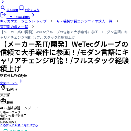
求人検索
お気に入り
ログイン
無料相談
キッカケエージェント
トップ
AI・機械学習エンジニアの求人一覧
東京都の求人一覧
【メーカー系IT/開発】WeTecグループの信頼で大手案件に参画！/モダン言語にキ
ャリアチェンジ可能！/フルスタック経験積上げ
【メーカー系IT/開発】WeTecグループの
信頼で大手案件に参画！/モダン言語にキ
ャリアチェンジ可能！/フルスタック経験
積上げ
株式会社WeStyle
企業ページへ
勤務地
東京都
職種
AI・機械学習エンジニア
リモートワーク
モダンな技術を採用
転勤なし
技術試験なし
この求人にお問い合わせする