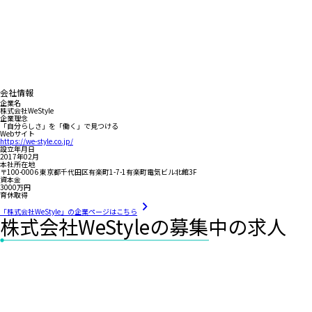
会社情報
企業名
株式会社WeStyle
企業理念
「自分らしさ」を「働く」で見つける
Webサイト
https://we-style.co.jp/
設立年月日
2017年02月
本社所在地
〒100-0006 東京都千代田区有楽町1-7-1有楽町電気ビル北館3F
資本金
3000万円
育休取得
「株式会社WeStyle」の企業ページはこちら
株式会社WeStyleの募集中の求人