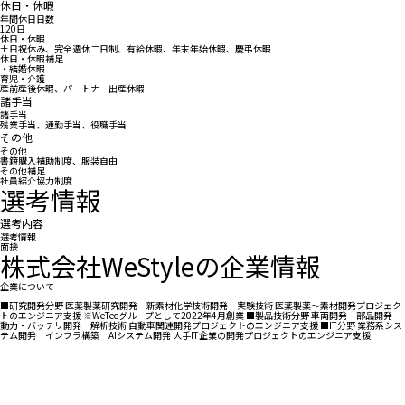
休日・休暇
年間休日日数
120日
休日・休暇
土日祝休み、完全週休二日制、有給休暇、年末年始休暇、慶弔休暇
休日・休暇補足
・結婚休暇
育児・介護
産前産後休暇、パートナー出産休暇
諸手当
諸手当
残業手当、通勤手当、役職手当
その他
その他
書籍購入補助制度、服装自由
その他補足
社員紹介協力制度
選考情報
選考内容
選考情報
面接
株式会社WeStyleの企業情報
企業について
■研究開発分野 医薬製薬研究開発 新素材化学技術開発 実験技術 医薬製薬～素材開発プロジェク
トのエンジニア支援 ※WeTecグループとして2022年4月創業 ■製品技術分野 車両開発 部品開発
動力・バッテリ開発 解析技術 自動車関連開発プロジェクトのエンジニア支援 ■IT分野 業務系シス
テム開発 インフラ構築 AIシステム開発 大手IT企業の開発プロジェクトのエンジニア支援