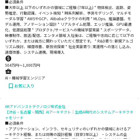
■必須条件
■大卒以上 以下のいずれかの領域にご経験 (7年以上) * 物体検出、追跡、姿
勢推定、行動認識、イベント検知 * 時系列解析、予測モデリング、マルチモ
ーダル学習 * AWSやGCP、Alibabaクラウドの利用 * MLOps、推論基盤、モ
デル運用、アノテーション設計 * リアルタイム処理、エッジ推論、GPU最適
化、低遅延処理 * プロダクト/サービスへの機械学習実装 * スポーツデータ、
映像制作、放送/配信、エンタメ領域 入社後は、ご経験や志向に応じて以下の
いずれか、または両方に関わっていただく想定です。 * R&D寄り: 新規アルゴ
リズム検討、精度改善、新技術探索 * 社会実装寄り: 実運用への落とし込み、
速度改善、システム連携、現場導入
504
万円〜
1,000
万円
AI・機械学習エンジニア
お気に入り
ARアドバンストテクノロジ株式会社
【渋谷・名古屋・関西】AIアーキテクト｜生成AI時代のシステムアーキテクチ
ャをリード
■必須条件
・アプリケーション、インフラ、セキュリティのいずれかの領域におけるア
ーキテクト経験、または同等の設計経験（目安3年以上） ・システムの企