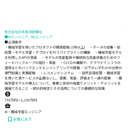
株式会社日本経済新聞社
■AIエンジニア、MLエンジニア
■必須条件
・機械学習を用いたプロダクトの開発経験 (3年以上) ・データの収集・前
処理・モデル学習・デプロイを行うパイプラインの構築 ・機械学習モデル
を利用したAPIの実装 ・モデルの性能監視や継続的な性能改善のためのフ
ィードバックループの設計・実装 ・CI/CDの構築や、クラウドインフラの
運用などのバックエンドエンジニアリングの経験 ・以下のいずれかの分野の
専門知識と実務経験 ・レコメンドシステム ・自然言語処理 ・機械学習
を用いた実サービスの企画ないし、提案、実装、評価まで一連の経験 ・機
械学習モデルの導入について、事業と技術の両面でメリット・デメリットを
議論できること ・統計的検定とその活用についての基礎的な知識
750
万円〜
1,100
万円
AI・機械学習エンジニア
お気に入り