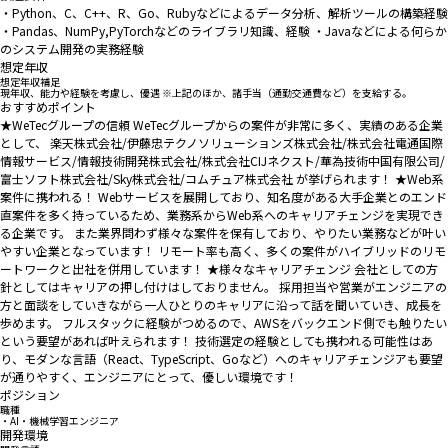
・Python、C、C++、R、Go、Rubyなどによるデータ分析、解析ツールの構築経験
・Pandas、NumPy,PyTorchなどのライブラリ知識、経験 ・Javaなどによる何らか
のシステム開発の実務経験
想定年収
想定年収補足
現年収、能力や経験を考慮し、優遇 ※上記のほか、諸手当（通勤交通費など）を支給する。
おすすめポイント
★WeTecグループの信頼 WeTecグループからの案件が非常に多く、実績のある企業
として、 楽天株式会社/伊藤忠テクノソリューションズ株式会社/株式会社電通国際
情報サービス/情報技術開発株式会社/株式会社CIJネクスト/華為技術中国有限公司/
富士ソフト株式会社/Sky株式会社/コムチュア株式会社 が挙げられます！ ★Web系
案件に携われる！ Webサービスを展開しており、知名度がある大手企業とのエンド
直案件を多く持っているため、業務系からWeb系へのキャリアチェンジを実現でき
る企業です。 また業界問わず様々な案件を保有しており、やりたい業務などが叶い
やすい企業となっています！ リモート率も高く、多くの案件がハイブリッドのリモ
ートワークと出社を併用しています！ ★様々なキャリアチェンジ 会社としての方
針としてはキャリアの押し付けはしておりません。 採用担当や営業がエンジニアの
方と面談をしていきながら一人ひとりのキャリアに沿って話を聞いていき、成長を
歩めます。 フルスタックに経験がつめるので、AWSをバックエンド側でも触りたい
という要望があれば叶えられます！ 技術選定の経験としても携われる可能性はあ
り、モダンな言語（React、TypeScript、Goなど）へのキャリアチェンジアも要望
が通りやすく、エンジニアにとって、優しい環境です！
ポジション
職種
・AI・機械学習エンジニア
開発環境