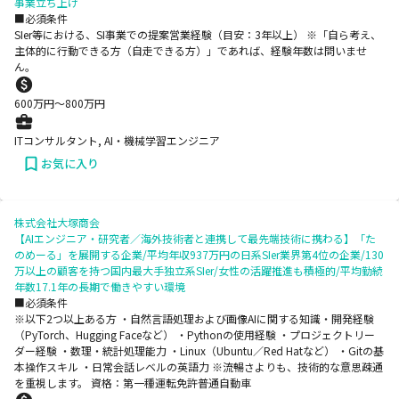
事業立ち上げ
■必須条件
SIer等における、SI事業での提案営業経験（目安：3年以上） ※「自ら考え、
主体的に行動できる方（自走できる方）」であれば、経験年数は問いませ
ん。
600
万円〜
800
万円
ITコンサルタント, AI・機械学習エンジニア
お気に入り
株式会社大塚商会
【AIエンジニア・研究者／海外技術者と連携して最先端技術に携わる】「た
のめーる」を展開する企業/平均年収937万円の日系SIer業界第4位の企業/130
万以上の顧客を持つ国内最大手独立系SIer/女性の活躍推進も積極的/平均勤続
年数17.1年の長期で働きやすい環境
■必須条件
※以下2つ以上ある方 ・自然言語処理および画像AIに関する知識・開発経験
（PyTorch、Hugging Faceなど） ・Pythonの使用経験 ・プロジェクトリー
ダー経験 ・数理・統計処理能力 ・Linux（Ubuntu／Red Hatなど） ・Gitの基
本操作スキル ・日常会話レベルの英語力 ※流暢さよりも、技術的な意思疎通
を重視します。 資格：第一種運転免許普通自動車