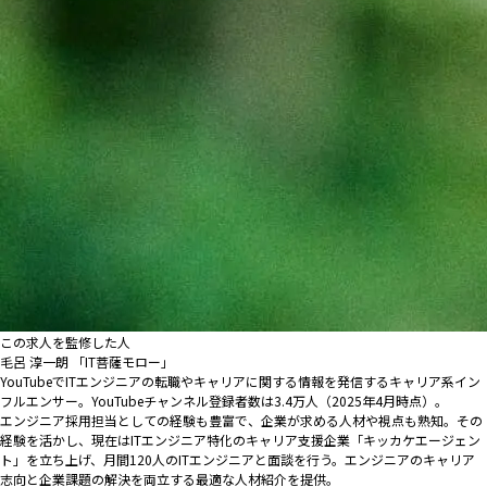
この求人を監修した人
毛呂 淳一朗 「IT菩薩モロー」
YouTubeでITエンジニアの転職やキャリアに関する情報を発信するキャリア系イン
フルエンサー。YouTubeチャンネル登録者数は3.4万人（2025年4月時点）。
エンジニア採用担当としての経験も豊富で、企業が求める人材や視点も熟知。その
経験を活かし、現在はITエンジニア特化のキャリア支援企業「キッカケエージェン
ト」を立ち上げ、月間120人のITエンジニアと面談を行う。エンジニアのキャリア
志向と企業課題の解決を両立する最適な人材紹介を提供。