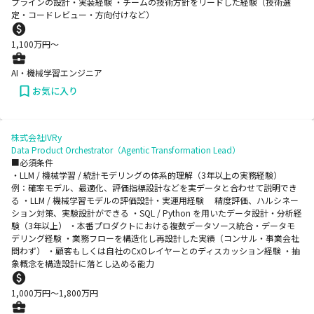
プラインの設計・実装経験 ・チームの技術方針をリードした経験（技術選
定・コードレビュー・方向付けなど）
1,100
万円〜
AI・機械学習エンジニア
お気に入り
株式会社IVRy
Data Product Orchestrator（Agentic Transformation Lead）
■必須条件
・LLM / 機械学習 / 統計モデリングの体系的理解（3年以上の実務経験）
例：確率モデル、最適化、評価指標設計などを実データと合わせて説明でき
る ・LLM / 機械学習モデルの評価設計・実運用経験 精度評価、ハルシネー
ション対策、実験設計ができる ・SQL / Python を用いたデータ設計・分析経
験（3年以上） ・本番プロダクトにおける複数データソース統合・データモ
デリング経験 ・業務フローを構造化し再設計した実績（コンサル・事業会社
問わず） ・顧客もしくは自社のCxOレイヤーとのディスカッション経験 ・抽
象概念を構造設計に落とし込める能力
1,000
万円〜
1,800
万円