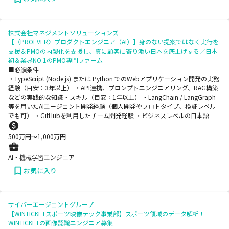
株式会社マネジメントソリューションズ
【〈PROEVER〉プロダクトエンジニア（AI）】身のない提案ではなく実行を
支援＆PMOの内製化を支援し、真に顧客に寄り添い日本を底上げする／日本
初＆業界NO.1のPMO専門ファーム
■必須条件
・TypeScript (Node.js) または Python でのWebアプリケーション開発の実務
経験（目安：3年以上） ・API連携、プロンプトエンジニアリング、RAG構築
などの実践的な知識・スキル（目安：1年以上） ・LangChain / LangGraph
等を用いたAIエージェント開発経験（個人開発やプロトタイプ、検証レベル
でも可） ・GitHubを利用したチーム開発経験 ・ビジネスレベルの日本語
500
万円〜
1,000
万円
AI・機械学習エンジニア
お気に入り
サイバーエージェントグループ
【WINTICKETスポーツ映像テック事業部】スポーツ領域のデータ解析！
WINTICKETの画像認識エンジニア募集