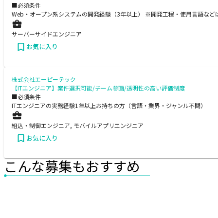
■必須条件
Web・オープン系システムの開発経験（3年以上） ※開発工程・使用言語など
サーバーサイドエンジニア
お気に入り
株式会社エーピーテック
【ITエンジニア】案件選択可能/チーム参画/透明性の高い評価制度
■必須条件
ITエンジニアの実務経験1年以上お持ちの方（言語・業界・ジャンル不問）
組込・制御エンジニア, モバイルアプリエンジニア
お気に入り
こんな募集もおすすめ