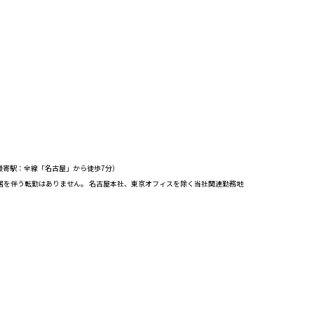
F （最寄駅：全線「名古屋」から徒歩7分）
転居を伴う転勤はありません。 名古屋本社、東京オフィスを除く当社関連勤務地