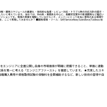
解・開発スケジュールの最適化 ・技術的な指導・レビュー対応・トラブル時の対応方針の提示 ・
したいと考えています。 当社では、Web系・業務系を中心に、長期安定案件や新規開発など幅広い
ポジションです。 現場の実情を理解しているからこそ、メンバーにとって本当に意味のある環境や
せんか？ ■開発環境 ・ツール：SAP/ServiceNow/Salesforce/Tableau 他
単価をエンジニアに全面公開し自身の市場価値が明確に把握できること、単価に連動
長を第一に考える「エンジニアファースト」を徹底しています。 ★充実したスキ
書籍購入費用や資格取得試験の受験料を全額補助するなど、新しい技術の習得や自