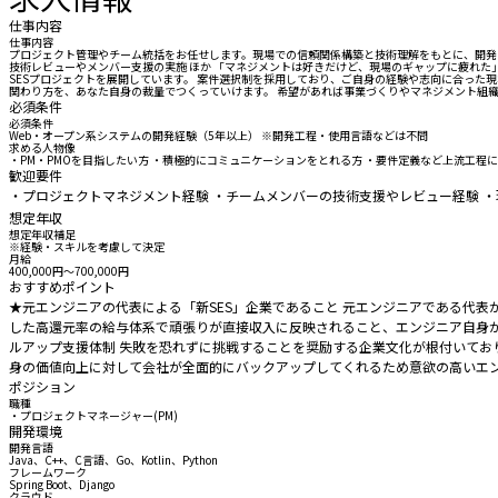
仕事内容
仕事内容
プロジェクト管理やチーム統括をお任せします。現場での信頼関係構築と技術理解をもとに、開発チ
技術レビューやメンバー支援の実施 ほか 「マネジメントは好きだけど、現場のギャップに疲れた
SESプロジェクトを展開しています。 案件選択制を採用しており、ご自身の経験や志向に合った
関わり方を、あなた自身の裁量でつくっていけます。 希望があれば事業づくりやマネジメント組織の立ち上げに
必須条件
必須条件
Web・オープン系システムの開発経験（5年以上） ※開発工程・使用言語などは不問
求める人物像
・PM・PMOを目指したい方 ・積極的にコミュニケーションをとれる方 ・要件定義など上流工程
歓迎要件
・プロジェクトマネジメント経験 ・チームメンバーの技術支援やレビュー経験 
想定年収
想定年収補足
※経験・スキルを考慮して決定
月給
400,000円〜700,000円
おすすめポイント
★元エンジニアの代表による「新SES」企業であること 元エンジニアである代
した高還元率の給与体系で頑張りが直接収入に反映されること、エンジニア自身が
ルアップ支援体制 失敗を恐れずに挑戦することを奨励する企業文化が根付いてお
身の価値向上に対して会社が全面的にバックアップしてくれるため意欲の高いエ
ポジション
職種
・プロジェクトマネージャー(PM)
開発環境
開発言語
Java、C++、C言語、Go、Kotlin、Python
フレームワーク
Spring Boot、Django
クラウド