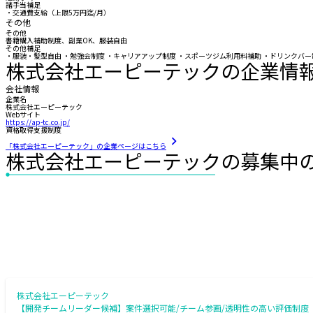
諸手当補足
・交通費支給（上限5万円迄/月）
その他
その他
書籍購入補助制度、副業OK、服装自由
その他補足
・服装・髪型自由 ・勉強会制度 ・キャリアアップ制度 ・スポーツジム利用料補助 ・ドリンクバー
株式会社エーピーテックの企業情
会社情報
企業名
株式会社エーピーテック
Webサイト
https://ap-tc.co.jp/
資格取得支援制度
「株式会社エーピーテック」の企業ページはこちら
株式会社エーピーテックの募集中
株式会社エーピーテック
【開発チームリーダー候補】案件選択可能/チーム参画/透明性の高い評価制度