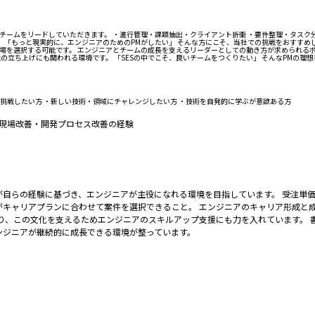
ームをリードしていただきます。 ・進行管理・課題抽出・クライアント折衝 ・要件整理・タスク分
」 「もっと現実的に、エンジニアのためのPMがしたい」 そんな方にこそ、当社での挑戦をおすすめ
現場を選択する可能です。 エンジニアとチームの成長を支えるリーダーとしての動き方が求められる
も関われる環境です。 「SESの中でこそ、良いチームをつくりたい」 そんなPMの理想を、ここで実現してみま
に挑戦したい方 ・新しい技術・領域にチャレンジしたい方 ・技術を自発的に学ぶが意欲ある方
・現場改善・開発プロセス改善の経験
表が自らの経験に基づき、エンジニアが主役になれる環境を目指しています。 受注
キャリアプランに合わせて案件を選択できること。 エンジニアのキャリア形成と成
り、この文化を支えるためエンジニアのスキルアップ支援にも力を入れています。 
ンジニアが継続的に成長できる環境が整っています。