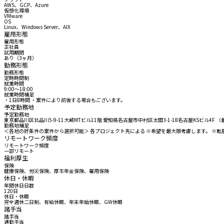
AWS、GCP、Azure
仮想化環境
VMware
OS
Linux、Windows Server、AIX
雇用形態
雇用形態
正社員
試用期間
あり（3ヶ月）
勤務形態
勤務形態
定時時間制
就業時間
9:00〜18:00
就業時間補足
・1日8時間 ・案件により前後する場合もございます。
予定勤務地
予定勤務地
東京都品川区北品川5-9-11大崎MTビル11階 愛知県名古屋市中村区太閤3-1-18名古屋KSビル4
勤務地補足
＜各地の好条件の案件から選択可能＞ 各プロジェクト先による ※希望を最大限考慮します。 ※
リモートワーク頻度
リモートワーク頻度
一部リモート
福利厚生
保険
健康保険、労災保険、厚生年金保険、雇用保険
休日・休暇
年間休日日数
120日
休日・休暇
完全週休二日制、有給休暇、年末年始休暇、GW休暇
諸手当
諸手当
通勤手当