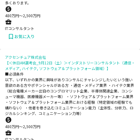
多くおります。
480
万円〜
2,500
万円
ITコンサルタント
お気に入り
アクセンチュア株式会社
【＜休日AM選考会_9月12日（土）＞インダストリーコンサルタント（通信・
メディア, ハイテク, ソフトウェア＆プラットフォーム領域）】
■必須条件
以下、いずれかの業界に興味がありコンサルにチャレンジしたいという強い
意欲のある方やポテンシャルがある方 ・通信・メディア業界 ・ハイテク業界
（総合電機メーカー出自のコングロマリット企業、半導体関連企業、コンシ
ューマ機器、医療機器メーカー等） ・ソフトウェア＆プラットフォーム業界
・ソフトウェア＆プラットフォーム業界における経験（特定領域の経験でも
構わない） ・他者を巻き込むコミュニケーション能力（主体性、分析力、ロ
ジカルシンキング、コミュニケーション力等）
480
万円〜
2,500
万円
ITコンサルタント