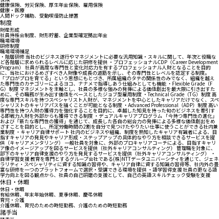
健康保険、労災保険、厚生年金保険、雇用保険
健康・医療
人間ドック補助、受動喫煙防止措置
制度
財産形成
社員持株会制度、財形貯蓄、企業型確定拠出年金
職場環境
研修制度
職場環境補足
・階層研修 当社のビジネス遂行やマネジメントに必要な汎用知識・スキルに関して、年次と役職な
ど各階層に求められるレベルに応じた研修を提供 ・プロフェッショナルCDP（Career Development
Program） 社員が高度な専門性と変化対応力を有するプロフェッショナル人財となることを目的
に、当社におけるめざすべき人財像や成長の道筋を示し、その専門性とレベルを認定する制度。
「プロがプロを育てる」という思想にもとづき、所属組織のタテの関係性のみでなく、組織を越え
た専門性のカテゴリーによるヨコ、ナナメで指導しあう仕組みとしても機能 ・Flexible Grade（F
G）制度 マネジメントを主軸とし、社員の多様な強みの発揮による価値創出を最大限に引き出すた
めに、その職務が生み出す価値をベースとしたジョブ型雇用制度 ・Technical Grade（TG）制度 高
度な専門スキルを持つスペシャリスト人財が、マネジメントを中心としたキャリアだけでなく、スペ
シャリストのキャリアパスを描くことが可能となる制度 ・Advanced Professional（ADP）制度 高い
専門性を持つ人財の獲得力を強化することを目的に、卓越した知見を持った旬のビジネスを牽引す
る即戦力人財を外部からも獲得できる制度 ・デュアルキャリアプログラム 「今持つ専門性の進化」
および「新たな専門性の獲得」を通じて、成長した各自の総合力の発揮による多様な価値創出をめ
ざすことを目的とし、所定労働時間の2割を自分で見つけたやりたい仕事に使うことができる社内兼
業制度 ・キャリア自律サポート 社内のビジネスや組織、制度を熟知したキャリア有識者による、目
指すキャリアの発見やキャリア形成・ステップアップの具体的なやり方を相談できるサービスを提
供（キャリアメンタリング） 一般社員を対象に、外部のプロキャリアコーチによる、目指すキャリ
ア像のイメージアップを図るサービスを提供（社外キャリアコンサルティング） 管理職を対象に、
部下のキャリア自律支援のやり方を発見するサービスを提供（社外キャリアコンサルティング） ・
自律学習支援 教育を専門とするグループ会社である(株)NTTデータユニバーシティを通じて、ジェネ
ラリティ・スペシャリティに資する知識の習得や、キャリア自律に資する知識の習得等、社内外の豊
富な研修を一つのプラットフォームで選択・受講できる環境を提供 ・語学習得支援 社員の更なる語
学力向上を図る観点から、社員の自己研磨の支援として、自己の英語スキルチェック受験を支援
休日・休暇
休日・休暇
有給休暇、年末年始休暇、夏季休暇、慶弔休暇
育児・介護
介護休暇、育児のための時短勤務、介護のための時短勤務
諸手当