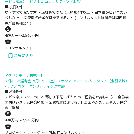
ービス領域） - ビジネス コンサルティング本部】
■必須条件
以下すべて満たす方 ・正社員での社会人経験4年以上 ・日本語がビジネスレ
ベル以上 ・関東拠点所属が可能であること (コンサルタント経験者は関西拠
点所属も相談可)
480
万円〜
2,500
万円
ITコンサルタント
お気に入り
アクセンチュア株式会社
＜休日AM選考会_9月12日（土）＞テクノロジーコンサルタント（金融領域）
- テクノロジー コンサルティング本部
■必須条件
・ビジネスレベルの日本語能力 下記いずれかのご経験をお持ちの方 ・金融機
関向けシステム開発経験 ・金融機関における、IT企画やシステム導入、開発
のご経験
480
万円〜
2,500
万円
プロジェクトマネージャー(PM), ITコンサルタント