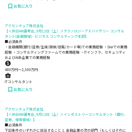
お気に入り
アクセンチュア株式会社
【＜休日AM選考会_9月12日（土）＞テクノロジーアドバイザリー コンサル
タント(金融領域) - ビジネス コンサルティング本部】
■必須条件
・金融機関(銀行/証券/生保/損保/信販/カード等)での業務経験 ・SIerでの業務
経験 ・コンサルティングファームでの業務経験 ・ITインフラ、セキュリティ
およびAI系企業での業務経験
480
万円〜
2,500
万円
ITコンサルタント
お気に入り
アクセンチュア株式会社
【＜休日AM選考会_9月12日（土）＞インダストリーコンサルタント（銀行、
証券、保険領域）】
■必須条件
下記条件のいずれかに該当すること 1. 金融企業の次の部門（もしくはそれに