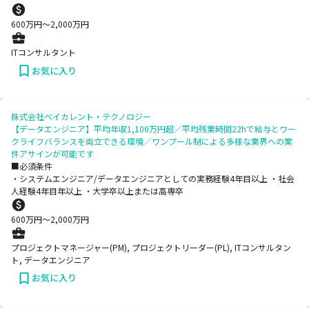
600
万円〜
2,000
万円
ITコンサルタント
お気に入り
株式会社ベイカレント・テクノロジー
【データエンジニア】平均年収1,100万円超／平均残業時間22hで給与とワー
クライフバランスを両立できる環境／ワンプール制による多様な業界への案
件アサインが可能です
■必須条件
・システムエンジニア/データエンジニアとしての実務経験4年目以上 ・社会
人経験4年目年以上 ・大学卒以上または高専卒
600
万円〜
2,000
万円
プロジェクトマネージャー(PM), プロジェクトリーダー(PL), ITコンサルタン
ト, データエンジニア
お気に入り