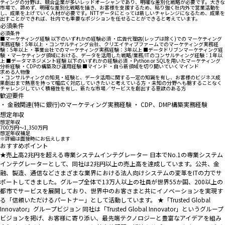
ティングの分野は、競合企業が多いレッドオーシャンであり、明確な差別化戦略が必要です。大きな
市場で、諦めず、明確な差別化戦略を描き、お客様を支援するため、粘り強く社内外で営業活動を
し、成果を上げていく人材が必要です。NTTデータにとっては新しいチャレンジになるため、成果を
出すことができれば、社内でも重要なポジションを任せることができると考えています。
必須条件
必須条件
■マーケティング経験 以下のいずれかの経験必須 ・広告代理店(レップは除く)での マーケティング
実務経験：5年以上 ・コンサルティング会社、クリエイティブファームでのマーケティング実務経
験：5年以上 ・事業会社でのマーケティング実務経験：3年以上 ■データドリブンマーケティング経
験 ・マーケティング領域における、データを活用した戦略/業務/ITのコンサルティング経験：1年以
上 ■データマネジメント経験 以下のいずれかの経験必須 ・Python or SQLを用いたマーケティング
分析経験 ・CDPの構築及び運用経験 ■マインド ・自ら新領域を切り開いていくマインド
求める人物像
・コンサルティングの知見・経験と、データ活用に関する一定の知識を有し、お客様のビジネス成
果創出まで熱意を持って幅広く対応していきたいと考えている方 ・未知の分野へも臆することなく
チャレンジしていく積極性を有し、新たな市場／サービスを創出する意欲のある方
歓迎要件
・ 金融関連(特に銀行)のマーケティング実務経験 ・ CDP、DMP構築実務経験
想定年収
想定年収
700万円〜1,350万円
想定年収補足
※詳細は面接時にお伝えします
おすすめポイント
★売上高2兆円を超える専業システムインテグレーター 日本でNo.1の専業システム
インテグレーターとして、同社は2兆円以上の売上高を達成しています。公共、金
融、製造、通信などさまざまな業界における法人向けシステムの変革をITの力でサ
ポートしてきました。グループ全体で13万人以上の社員が世界55か国、200以上の
都市でサービスを展開しており、世界中のお客さまと共にイノベーションを実現す
る「信頼いただけるパートナー」として活動しています。 ★「Trusted Global
Innovator」グループビジョン 同社は「Trusted Global Innovator」というグループ
ビジョンを掲げ、お客様に寄り添い、最先端テクノロジーと豊富なアイデアを組み