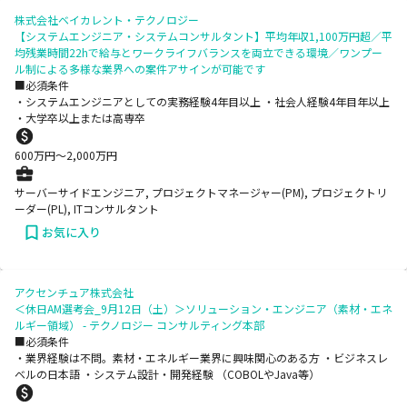
株式会社ベイカレント・テクノロジー
【システムエンジニア・システムコンサルタント】平均年収1,100万円超／平
均残業時間22hで給与とワークライフバランスを両立できる環境／ワンプー
ル制による多様な業界への案件アサインが可能です
■必須条件
・システムエンジニアとしての実務経験4年目以上 ・社会人経験4年目年以上
・大学卒以上または高専卒
600
万円〜
2,000
万円
サーバーサイドエンジニア, プロジェクトマネージャー(PM), プロジェクトリ
ーダー(PL), ITコンサルタント
お気に入り
アクセンチュア株式会社
＜休日AM選考会_9月12日（土）＞ソリューション・エンジニア（素材・エネ
ルギー領域） - テクノロジー コンサルティング本部
■必須条件
・業界経験は不問。素材・エネルギー業界に興味関心のある方 ・ビジネスレ
ベルの日本語 ・システム設計・開発経験 （COBOLやJava等）