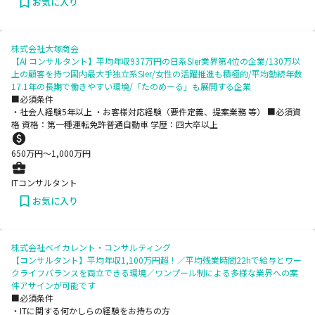
お気に入り
株式会社大塚商会
【AI コンサルタント】平均年収937万円の日系SIer業界第4位の企業/130万以
上の顧客を持つ国内最大手独立系SIer/女性の活躍推進も積極的/平均勤続年数
17.1年の長期で働きやすい環境/「たのめーる」も展開する企業
■必須条件
・社会人経験5年以上 ・お客様対応経験（要件定義、提案業務 等） ■必須資
格 資格：第一種運転免許普通自動車 学歴：四大卒以上
650
万円〜
1,000
万円
ITコンサルタント
お気に入り
株式会社ベイカレント・コンサルティング
【コンサルタント】平均年収1,100万円超！／平均残業時間22hで給与とワー
クライフバランスを両立できる環境／ワンプール制による多様な業界への案
件アサインが可能です
■必須条件
・ITに関する何かしらの経験をお持ちの方