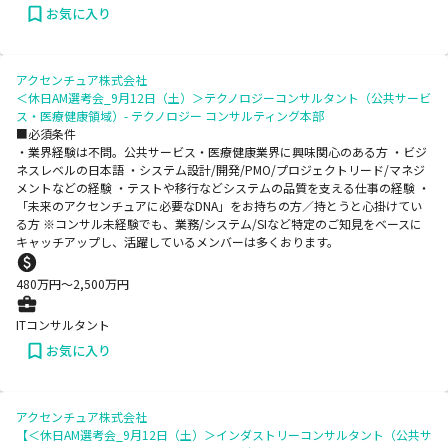
お気に入り
アクセンチュア株式会社
＜休日AM選考会_9月12日（土）＞テクノロジーコンサルタント（公共サービ
ス・医療健康領域）- テクノロジー コンサルティング本部
■必須条件
・業界経験は不問。公共サービス・医療健康業界に興味関心のある方 ・ビジ
ネスレベルの日本語 ・システム設計/開発/PMO/プロジェクトリード/マネジ
メントなどの経験 ・テストや移行などシステムの品質を支える仕事の経験 ・
「未来のアクセンチュアに必要なDNA」をお持ちの方／持とうと心掛けてい
る方 ※コンサル未経験でも、業務/システム/SIなど特定のご知見をベースに
キャッチアップし、活躍しているメンバーは多くおります。
480
万円〜
2,500
万円
ITコンサルタント
お気に入り
アクセンチュア株式会社
【＜休日AM選考会_9月12日（土）＞インダストリーコンサルタント（公共サ