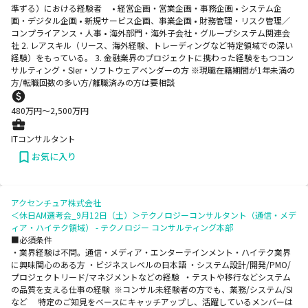
準ずる）における経験者 • 経営企画・営業企画・事務企画 • システム企
画・デジタル企画 • 新規サービス企画、事業企画 • 財務管理・リスク管理／
コンプライアンス・人事 • 海外部門・海外子会社・グループシステム関連会
社 2. レアスキル（リース、海外経験、トレーディングなど特定領域での深い
経験）をもっている。 3. 金融業界のプロジェクトに携わった経験をもつコン
サルティング・SIer・ソフトウェアベンダーの方 ※現職在籍期間が1年未満の
方/転職回数の多い方/離職済みの方は要相談
480
万円〜
2,500
万円
ITコンサルタント
お気に入り
アクセンチュア株式会社
＜休日AM選考会_9月12日（土）＞テクノロジーコンサルタント（通信・メデ
ィア・ハイテク領域） - テクノロジー コンサルティング本部
■必須条件
・業界経験は不問。通信・メディア・エンターテインメント・ハイテク業界
に興味関心のある方 ・ビジネスレベルの日本語 ・システム設計/開発/PMO/
プロジェクトリード/マネジメントなどの経験 ・テストや移行などシステム
の品質を支える仕事の経験 ※コンサル未経験者の方でも、業務/システム/SI
など 特定のご知見をベースにキャッチアップし、活躍しているメンバーは