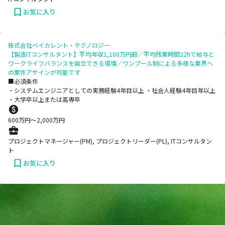
お気に入り
株式会社ベイカレント・テクノロジー
【製造ITコンサルタント】平均年収1,100万円超／平均残業時間22hで給与と
ワークライフバランスを両立できる環境／ワンプール制による多様な業界へ
の案件アサインが可能です
■必須条件
・システムエンジニアとしての実務経験4年目以上 ・社会人経験4年目年以上
・大学卒以上または高専卒
600
万円〜
2,000
万円
プロジェクトマネージャー(PM), プロジェクトリーダー(PL), ITコンサルタン
ト
お気に入り