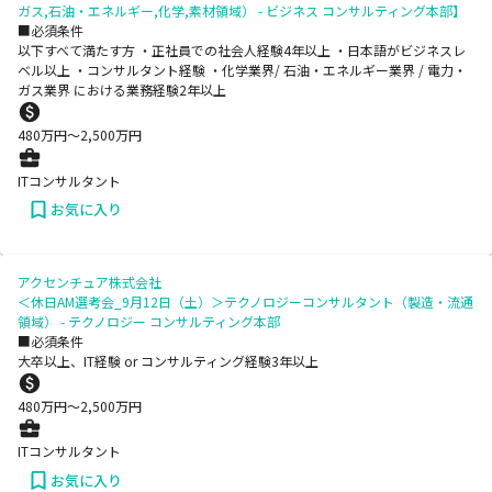
ガス,石油・エネルギー,化学,素材領域） - ビジネス コンサルティング本部】
■必須条件
以下すべて満たす方 ・正社員での社会人経験4年以上 ・日本語がビジネスレ
ベル以上 ・コンサルタント経験 ・化学業界/ 石油・エネルギー業界 / 電力・
ガス業界 における業務経験2年以上
480
万円〜
2,500
万円
ITコンサルタント
お気に入り
アクセンチュア株式会社
＜休日AM選考会_9月12日（土）＞テクノロジーコンサルタント（製造・流通
領域） - テクノロジー コンサルティング本部
■必須条件
大卒以上、IT経験 or コンサルティング経験3年以上
480
万円〜
2,500
万円
ITコンサルタント
お気に入り