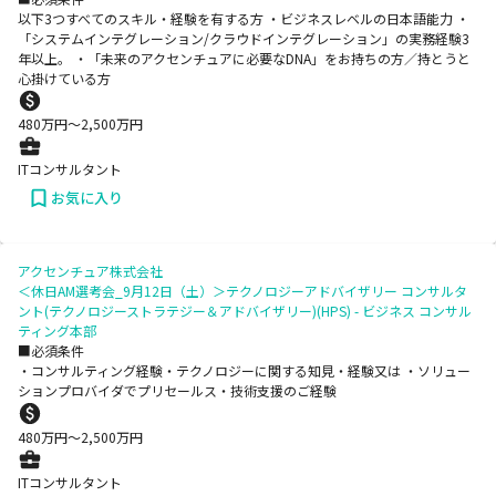
以下3つすべてのスキル・経験を有する方 ・ビジネスレベルの日本語能力 ・
「システムインテグレーション/クラウドインテグレーション」の実務経験3
年以上。 ・「未来のアクセンチュアに必要なDNA」をお持ちの方／持とうと
心掛けている方
480
万円〜
2,500
万円
ITコンサルタント
お気に入り
アクセンチュア株式会社
＜休日AM選考会_9月12日（土）＞テクノロジーアドバイザリー コンサルタ
ント(テクノロジーストラテジー＆アドバイザリー)(HPS) - ビジネス コンサル
ティング本部
■必須条件
・コンサルティング経験・テクノロジーに関する知見・経験又は ・ソリュー
ションプロバイダでプリセールス・技術支援のご経験
480
万円〜
2,500
万円
ITコンサルタント