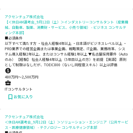
アクセンチュア株式会社
【＜休日AM選考会_9月12日（土）＞インダストリーコンサルタント（産業機
械、自動車、製薬、消費財・サービス、小売り領域） - ビジネス コンサルテ
ィング本部】
■必須条件
以下すべて満たす方 ・社会人経験4年以上 ・日本語がビジネスレベル以上 ・
PRD業界での経営企画または事業企画、戦略策定、IT企画、業務改革、シス
テム導入経験2年以上、またはコンサル経験1年以上 ▼名古屋採用要件（Auto
のみ） 【経験】 社会人経験4年以上（5年目以上の方）を前提 【英語】 原則
として制限はなしだが、TOEIC800（ないし同程度スキル）以上は評価
480
万円〜
2,500
万円
ITコンサルタント
お気に入り
アクセンチュア株式会社
＜休日AM選考会_9月12日（土）＞ソリューション・エンジニア（公共サービ
ス・医療健康領域） - テクノロジー コンサルティング本部
■必須条件