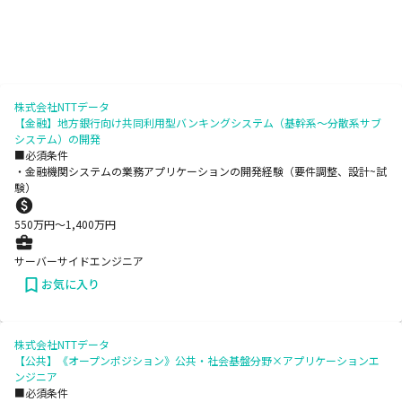
株式会社NTTデータ
【金融】地方銀行向け共同利用型バンキングシステム（基幹系～分散系サブ
システム）の開発
■必須条件
・金融機関システムの業務アプリケーションの開発経験（要件調整、設計~試
験）
550
万円〜
1,400
万円
サーバーサイドエンジニア
お気に入り
株式会社NTTデータ
【公共】《オープンポジション》公共・社会基盤分野×アプリケーションエ
ンジニア
■必須条件