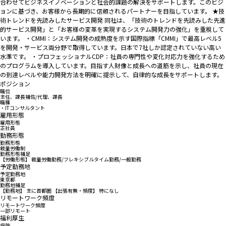
合わせてビジネスイノベーションと社会的課題の解決をサポートします。このビジ
ョンに基づき、お客様から長期的に信頼されるパートナーを目指しています。 ★技
術トレンドを先読みしたサービス開発 同社は、「技術のトレンドを先読みした先進
的サービス開発」と「お客様の変革を実現するシステム開発力の強化」を重視して
います。 ・CMMI：システム開発の成熟度を示す国際指標「CMMI」で最高レベル5
を開発・サービス両分野で取得しています。日本で7社しか認定されていない高い
水準です。 ・プロフェッショナルCDP：社員の専門性や変化対応力を強化するため
のプログラムを導入しています。目指す人財像と成長への道筋を示し、社員の現在
の到達レベルや能力開発方法を明確に提示して、自律的な成長をサポートします。
ポジション
職位
主任、課長補佐/代理、課長
職種
・ITコンサルタント
雇用形態
雇用形態
正社員
勤務形態
勤務形態
裁量労働制
勤務形態補足
【労働形態】 裁量労働勤務/フレキシブルタイム勤務/一般勤務
予定勤務地
予定勤務地
東京都
勤務地補足
【勤務地】 主に首都圏 【出張有無・頻度】 特になし
リモートワーク頻度
リモートワーク頻度
一部リモート
福利厚生
保険