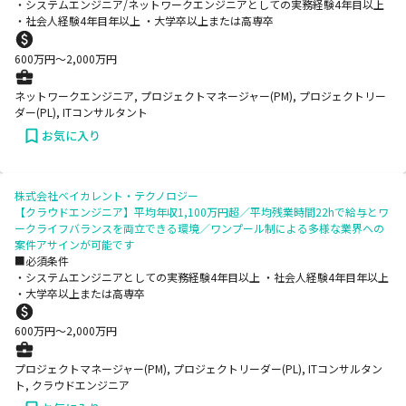
・システムエンジニア/ネットワークエンジニアとしての実務経験4年目以上
・社会人経験4年目年以上 ・大学卒以上または高専卒
600
万円〜
2,000
万円
ネットワークエンジニア, プロジェクトマネージャー(PM), プロジェクトリー
ダー(PL), ITコンサルタント
お気に入り
株式会社ベイカレント・テクノロジー
【クラウドエンジニア】平均年収1,100万円超／平均残業時間22hで給与とワ
ークライフバランスを両立できる環境／ワンプール制による多様な業界への
案件アサインが可能です
■必須条件
・システムエンジニアとしての実務経験4年目以上 ・社会人経験4年目年以上
・大学卒以上または高専卒
600
万円〜
2,000
万円
プロジェクトマネージャー(PM), プロジェクトリーダー(PL), ITコンサルタン
ト, クラウドエンジニア