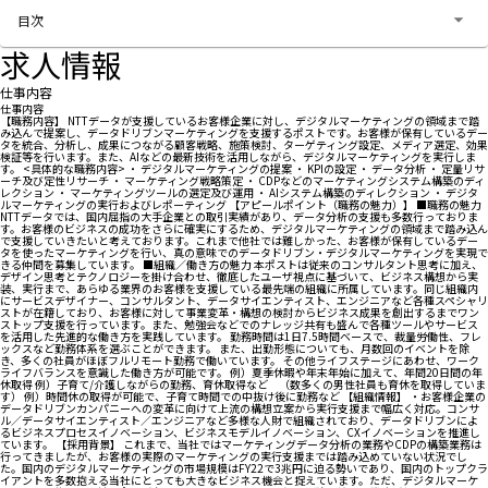
お問い合わせする
目次
求人情報
仕事内容
仕事内容
【職務内容】 NTTデータが支援しているお客様企業に対し、デジタルマーケティングの領域まで踏
み込んで提案し、データドリブンマーケティングを支援するポストです。お客様が保有しているデー
タを統合、分析し、成果につながる顧客戦略、施策検討、ターゲティング設定、メディア選定、効果
検証等を行います。また、AIなどの最新技術を活用しながら、デジタルマーケティングを実行しま
す。 <具体的な職務内容> ・ デジタルマーケティングの提案 ・ KPIの設定 ・ データ分析 ・ 定量リサ
ーチ及び定性リサーチ ・ マーケティング戦略策定 ・ CDPなどのマーケティングシステム構築のディ
レクション ・ マーケティングツールの選定及び運用 ・ AIシステム構築のディレクション ・ デジタ
ルマーケティングの実行およびレポーティング 【アピールポイント（職務の魅力）】 ■職務の魅力
NTTデータでは、国内屈指の大手企業との取引実績があり、データ分析の支援も多数行っておりま
す。お客様のビジネスの成功をさらに確実にするため、デジタルマーケティングの領域まで踏み込ん
で支援していきたいと考えております。これまで他社では難しかった、お客様が保有しているデー
タを使ったマーケティングを行い、真の意味でのデータドリブン・デジタルマーケティングを実現で
きる仲間を募集しています。 ■組織／働き方の魅力 本ポストは従来のコンサルタント思考に加え、
デザイン思考とテクノロジーを掛け合わせ、徹底したユーザ視点に基づいて、ビジネス構想から実
装、実行まで、あらゆる業界のお客様を支援している最先端の組織に所属しています。同じ組織内
にサービスデザイナー、コンサルタント、データサイエンティスト、エンジニアなど各種スペシャリ
ストが在籍しており、お客様に対して事業変革・構想の検討からビジネス成果を創出するまでワン
ストップ支援を行っています。また、勉強会などでのナレッジ共有も盛んで各種ツールやサービス
を活用した先進的な働き方を実践しています。 勤務時間は1日7.5時間ベースで、裁量労働性、フレ
ックスなど勤務体系を選ぶことができます。 また、出勤形態についても、月数回のイベントを除
き、多くの社員がほぼフルリモート勤務で働いています。 その他ライフステージにあわせ、ワーク
ライフバランスを意識した働き方が可能です。 例）夏季休暇や年末年始に加えて、年間20日間の年
休取得 例）子育て/介護しながらの勤務、育休取得など （数多くの男性社員も育休を取得していま
す） 例）時間休の取得が可能で、子育て時間での中抜け後に勤務など 【組織情報】 ・お客様企業の
データドリブンカンパニーへの変革に向けて上流の構想立案から実行支援まで幅広く対応。コンサ
ル／データサイエンティスト／エンジニアなど多様な人財で組織されており、データドリブンによ
るビジネスプロセスイノベーション、ビジネスモデルイノベーション、CXイノベーションを推進し
ています。 【採用背景】 これまで、当社ではマーケティングデータ分析の業務やCDPの構築業務は
行ってきましたが、お客様の実際のマーケティングの実行支援までは踏み込めていない状況でし
た。国内のデジタルマーケティングの市場規模はFY22で3兆円に迫る勢いであり、国内のトップクラ
イアントを多数抱える当社にとっても大きなビジネス機会と捉えています。ただ、デジタルマーケ