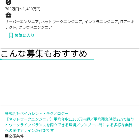
700
万円〜
1,400
万円
サーバーエンジニア, ネットワークエンジニア, インフラエンジニア, ITアーキ
テクト, クラウドエンジニア
お気に入り
こんな募集もおすすめ
株式会社ベイカレント・テクノロジー
【ネットワークエンジニア】平均年収1,100万円超／平均残業時間22hで給与
とワークライフバランスを両立できる環境／ワンプール制による多様な業界
への案件アサインが可能です
■必須条件