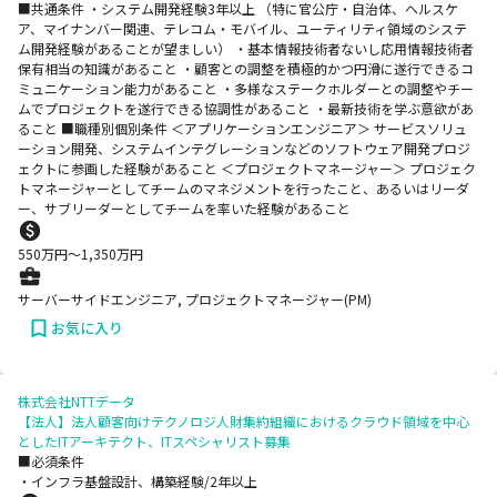
■共通条件 ・システム開発経験3年以上 （特に官公庁・自治体、ヘルスケ
ア、マイナンバー関連、テレコム・モバイル、ユーティリティ領域のシステ
ム開発経験があることが望ましい） ・基本情報技術者ないし応用情報技術者
保有相当の知識があること ・顧客との調整を積極的かつ円滑に遂行できるコ
ミュニケーション能力があること ・多様なステークホルダーとの調整やチー
ムでプロジェクトを遂行できる協調性があること ・最新技術を学ぶ意欲があ
ること ■職種別個別条件 ＜アプリケーションエンジニア＞ サービスソリュ
ーション開発、システムインテグレーションなどのソフトウェア開発プロジ
ェクトに参画した経験があること ＜プロジェクトマネージャー＞ プロジェク
トマネージャーとしてチームのマネジメントを行ったこと、あるいはリーダ
ー、サブリーダーとしてチームを率いた経験があること
550
万円〜
1,350
万円
サーバーサイドエンジニア, プロジェクトマネージャー(PM)
お気に入り
株式会社NTTデータ
【法人】法人顧客向けテクノロジ人財集約組織におけるクラウド領域を中心
としたITアーキテクト、ITスペシャリスト募集
■必須条件
・インフラ基盤設計、構築経験/2年以上