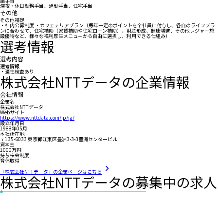
諸手当
深夜・休日勤務手当、通勤手当、住宅手当
その他
その他補足
・社内公募制度 ・カフェテリアプラン（毎年一定のポイントを全社員に付与し、各自のライフプラ
ンに合わせて、住宅補助（家賃補助や住宅ローン補助）、財産形成、健康増進、その他レジャー施
設優待など、様々な福利厚生メニューから自由に選択し、利用できる仕組み）
選考情報
選考内容
選考情報
・適性検査あり
株式会社NTTデータの企業情報
会社情報
企業名
株式会社NTTデータ
Webサイト
https://www.nttdata.com/jp/ja/
設立年月日
1988年05月
本社所在地
〒135-6033 東京都江東区豊洲3-3-3豊洲センタービル
資本金
1000万円
持ち株会制度
育休取得
「株式会社NTTデータ」の企業ページはこちら
株式会社NTTデータの募集中の求人