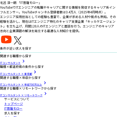
毛呂 淳一朗 「IT菩薩モロー」
YouTubeでITエンジニアの転職やキャリアに関する情報を発信するキャリア系イン
フルエンサー。YouTubeチャンネル登録者数は3.4万人（2025年4月時点）。
エンジニア採用担当としての経験も豊富で、企業が求める人材や視点も熟知。その
経験を活かし、現在はITエンジニア特化のキャリア支援企業「キッカケエージェン
ト」を立ち上げ、月間120人のITエンジニアと面談を行う。エンジニアのキャリア
志向と企業課題の解決を両立する最適な人材紹介を提供。
条件が近い求人を探す
関連する職種から探す
ITコンサルタント
職種×都道府県の条件から探す
ITコンサルタント × 東京都
関連する職種×年収から探す
ITコンサルタント × 年収700万以上
関連する職種×リモートワークから探す
ITコンサルタント × リモートワーク
サービスについて
トップページ
IT菩薩モロー
求人を探す