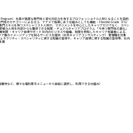
t Program） 社員が高度な専門性と変化対応力を有するプロフェッショナル人財となることを目的
ゴリーによるヨコ、ナナメで指導しあう仕組みとしても機能 ・Flexible Grade（FG）
 高度な専門スキルを持つスペシャリスト人財が、マネジメントを中心としたキャリアだけでなく、スペシ
牽引する即戦力人財を外部からも獲得できる制度 ・デュアルキャリアプログラム 「今持つ専門性の進化」
制度 ・キャリア自律サポート 社内のビジネスや組織、制度を熟知したキャリア有識者による、
リア像のイメージアップを図るサービスを提供（社外キャリアコンサルティング） 管理職を対象
、ジェネラリティ・スペシャリティに資する知識の習得や、キャリア自律に資する知識の習得等、社内
支援
設優待など、様々な福利厚生メニューから自由に選択し、利用できる仕組み）