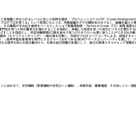
に求められるレベルに応じた研修を提供 ・プロフェッショナルCDP（Career Developmen
がプロを育てる」という思想にもとづき、所属組織のタテの関係性のみでなく、組織を越えた専門性のカテ
の職務が生み出す価値をベースとしたジョブ型雇用制度 ・Technical Grade（TG）制度
DP）制度 高い専門性を持つ人財の獲得力を強化することを目的に、卓越した知見を持った旬のビジネスを
ざすことを目的とし、所定労働時間の2割を自分で見つけたやりたい仕事に使うことができる社内兼業
提供（キャリアメンタリング） 一般社員を対象に、外部のプロキャリアコーチによる、目指すキャ
 ・自律学習支援 教育を専門とするグループ会社である(株)NTTデータユニバーシティを通じて
の更なる語学力向上を図る観点から、社員の自己研磨の支援として、自己の英語スキルチェック受験を
ランに合わせて、住宅補助（家賃補助や住宅ローン補助）、財産形成、健康増進、その他レジャー施