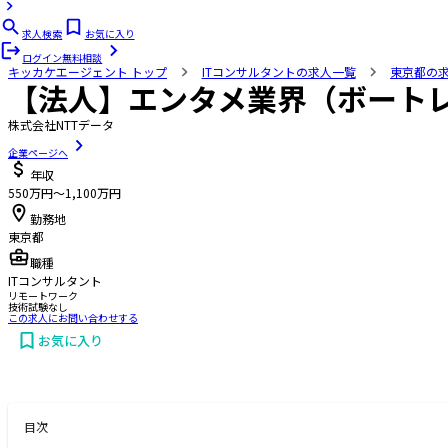
求人検索
お気に入り
ログイン
無料相談
キッカケエージェント
トップ
ITコンサルタントの求人一覧
東京都の
【法人】エンタメ業界（ボート
株式会社NTTデータ
企業ページへ
年収
550万円〜1,100万円
勤務地
東京都
職種
ITコンサルタント
リモートワーク
技術試験なし
この求人にお問い合わせする
お気に入り
お問い合わせする
目次