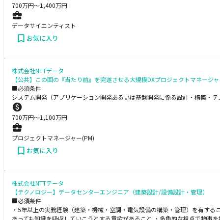
700
万円〜
1,400
万円
データサイエンティスト
お気に入り
株式会社NTTデータ
【公共】この国の『当たり前』を完遂させる大規模DXプロジェクトマネージャ
■必須条件
システム開発（アプリケーション開発あるいは基盤開発に係る設計・構築・テ
700
万円〜
1,100
万円
プロジェクトマネージャー(PM)
お気に入り
株式会社NTTデータ
【テクノロジー】データセンターエンジニア（建築設計/設備設計・管理）
■必須条件
・5年以上の実務経験（建築・機械・空調・電気設備の構築・管理）を有するこ
あっても知識を吸収していこうとする意欲があること ・多角的な視点で物事を