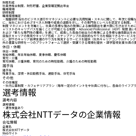
財産形成
社員持株会制度、財形貯蓄、企業型確定拠出年金
職場環境
研修制度
職場環境補足
・階層研修 当社のビジネス遂行やマネジメントに必要な汎用知識・スキルに関して、年次と役職など各階層
に、当社におけるめざすべき人財像や成長の道筋を示し、その専門性とレベルを認定する制度。 「プロ
制度 マネジメントを主軸とし、社員の多様な強みの発揮による価値創出を最大限に引き出すために、そ
ャリストのキャリアパスを描くことが可能となる制度 ・Advanced Professional（A
および「新たな専門性の獲得」を通じて、成長した各自の総合力の発揮による多様な価値創出をめ
目指すキャリアの発見やキャリア形成・ステップアップの具体的なやり方を相談できるサービスを
に、部下のキャリア自律支援のやり方を発見するサービスを提供（社外キャリアコンサルティング）
外の豊富な研修を一つのプラットフォームで選択・受講できる環境を提供 ・語学習得支援 社員
休日・休暇
休日・休暇
有給休暇、年末年始休暇、夏季休暇、慶弔休暇
育児・介護
育児休暇、介護休暇、育児のための時短勤務、介護のための時短勤務
諸手当
諸手当
残業手当、深夜・休日勤務手当、通勤手当、住宅手当
その他
その他補足
・社内公募制度 ・カフェテリアプラン（毎年一定のポイントを全社員に付与し、各自のライフプ
選考情報
選考内容
選考情報
・適性検査あり
株式会社NTTデータの企業情報
会社情報
企業名
株式会社NTTデータ
Webサイト