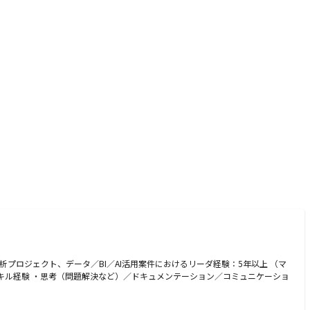
プロジェクト、データ／BI／AI活用案件におけるリーダ経験：5年以上 （マ
キル経験 ・思考（問題解決など）／ドキュメンテーション／コミュニケーショ