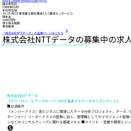
https://www.nttdata.com/jp/ja/
設立年月日
1988年05月
本社所在地
〒135-6033 東京都江東区豊洲3-3-3豊洲センタービル
資本金
1000万円
持ち株会制度
育休取得
「株式会社NTTデータ」の企業ページはこちら
株式会社NTTデータの募集中の求
株式会社NTTデータ
【テクノロジー】データドリブンDXを推進するデータサイエンティスト
■必須条件
（メンバークラス）実ビジネスに関連したデータ分析プロジェクト、データ／BI
ネージャー）リーダークラスの経験に加え、管理職としてのマネジメント経験 
ンなどのコンサルティングに関わる基礎スキル ■マインド ・営業や開発とい