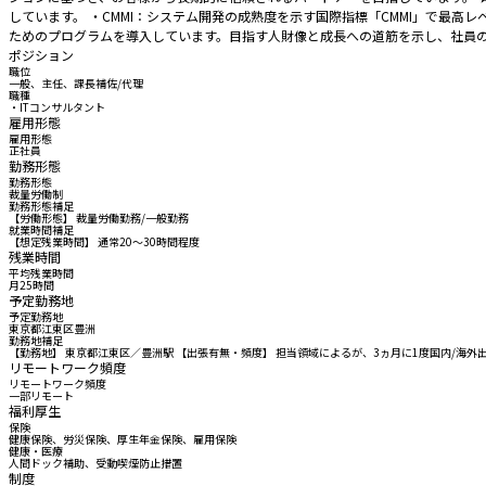
しています。 ・CMMI：システム開発の成熟度を示す国際指標「CMMI」で最
ためのプログラムを導入しています。目指す人財像と成長への道筋を示し、社員
ポジション
職位
一般、主任、課長補佐/代理
職種
・ITコンサルタント
雇用形態
雇用形態
正社員
勤務形態
勤務形態
裁量労働制
勤務形態補足
【労働形態】 裁量労働勤務/一般勤務
就業時間補足
【想定残業時間】 通常20～30時間程度
残業時間
平均残業時間
月25時間
予定勤務地
予定勤務地
東京都江東区豊洲
勤務地補足
【勤務地】 東京都江東区／豊洲駅 【出張有無・頻度】 担当領域によるが、3ヵ月に1度国内/海
リモートワーク頻度
リモートワーク頻度
一部リモート
福利厚生
保険
健康保険、労災保険、厚生年金保険、雇用保険
健康・医療
人間ドック補助、受動喫煙防止措置
制度