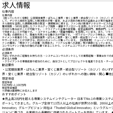
求人情報
仕事内容
仕事内容
【担っていただく役割】 公営競技業界・ぱちんこ業界・宝くじ業界・統合型リゾート（カジノ）
して、デジタル技術を活用した解決策の示唆・提言、および具体の解決先の企画および実行推進を担
タル技術を活用した課題解決策の策定 ・課題解決に資する、ファン向け新規デジタルサービスの企
獲得施策 ・SNSを活用したファネルアップ施策 ・最新テクノロジーを活用したスマホサービス
ゼロから産み出すことが可能です。 ・クライアント企業の経営層、経営企画部門、業務部門、シ
で伴走することが可能です。 ・コアタイムの無い「裁量労働制」を採用しています。また、リモ
『仕事』の調和をとり、両者を充実させる働き方が可能です。 ・NTTグループという特性上、特
テイメント産業のうち、公営競技業界・ぱちんこ業界・宝くじ業界・統合型リゾート（カジノ）を
やサービスのことが大好きな、約20人のメンバーが集っています。 【採用背景】 ニューノーマ
ァンの獲得」「既存ファンの定着・利用拡大」「リアルな場への送客」等が課題となっています。 
コンサルティング能力の強化が必要であることから、システムコンサルタントの業務経験をお持ち
必須条件
必須条件
下記いずれかのご経験をお持ちの方 ・システムコンサルタントとしての業務経験 ・事業会社での
求める人物像
・クライアントの事業成長や成功のために、自分ゴトとしてプロジェクトを推進できる方 ・チー
歓迎要件
・公営競技業界・ぱちんこ業界・宝くじ業界・統合型リゾート（カジノ）のいずれ
界・宝くじ業界・統合型リゾート（カジノ）のいずれかへの強い興味・関心 ■他言
想定年収
想定年収
550万円〜1,100万円
想定年収補足
※詳細は面接時にお伝えします
おすすめポイント
★売上高2兆円を超える専業システムインテグレーター 日本でNo.1の専業シス
ポートしてきました。グループ全体で13万人以上の社員が世界55か国、200以上の
Innovator」グループビジョン 同社は「Trusted Global Inno
ジョンに基づき、お客様から長期的に信頼されるパートナーを目指しています。 