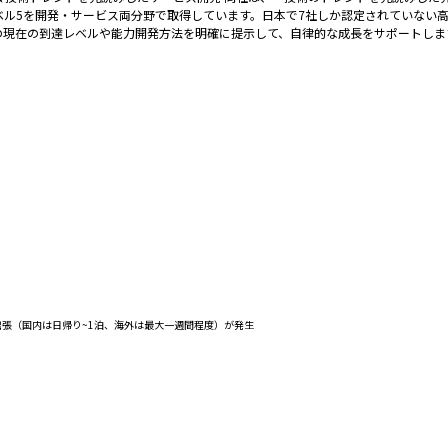
高レベル5を開発・サービス両分野で取得しています。日本で7社しか認定されていない
の現在の到達レベルや能力開発方法を明確に提示して、自律的な成長をサポートしま
外出張（国内は日帰り~1泊、海外は最大一週間程度）が発生