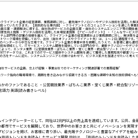
のクライアント企業の経営課題、業務課題に対し、最先端テクノロジーやデジタル技術を活用した解決
っていただきます。 【具体的な仕事内容】 ・クライアントとのコミュニケーションを通じた事業課
画立案 ・課題解決に資する、自社BtoBサービスの企画立案 ・自社のシステムエンジニア等の関係
の利便性向上施策 ・デジタル技術を活用した来場促進施策 【アピールポイント】 ・「こんなサービ
ステム部門等の部署の垣根を越えて、クライアント企業の経営課題および業務課題に対し、解決策を
ートワーク環境を完備しており、出社（自社オフィスやクライアント先）は、１～２日/週程度です
定のベンダーから中立な立場です。クライアント企業の事業全体を俯瞰したうえで、お客様に最も適切
担当領域として、ITサービス・システム開発を提供している部門の中で、最新テクノロジーやデジタ
ルによって、エンタメ業界（公営競技業界・ぱちんこ業界・宝くじ業界・統合型リゾート（カジノ））
NTTデータでは、これまでのITサービス提供やシステム開発を通じて獲得した業務知見や顧客リレ
の方をチームに迎え、システムエンジニアとの掛け合わせで、ビジネス拡大を加速させたいと考え
自社サービスの企画、立上げ経験 ・事業会社でのマーケティング関連部署での業務経験"
ムワーク指向の職場環境で、周囲を巻き込みながら協調できる方 ・困難な課題や未知の技術領域へも
かのファンであること ・公営競技業界・ぱちんこ業界・宝くじ業界・統合型リゾー
語力 英語(読み書きレベル)
テムインテグレーターとして、同社は2兆円以上の売上高を達成しています。公共、金
都市でサービスを展開しており、世界中のお客さまと共にイノベーションを実現する「信頼
vator」というグループビジョンを掲げ、お客様に寄り添い、最先端テクノロジーと豊富なア
★技術トレンドを先読みしたサービス開発 同社は、「技術のトレンドを先読みした