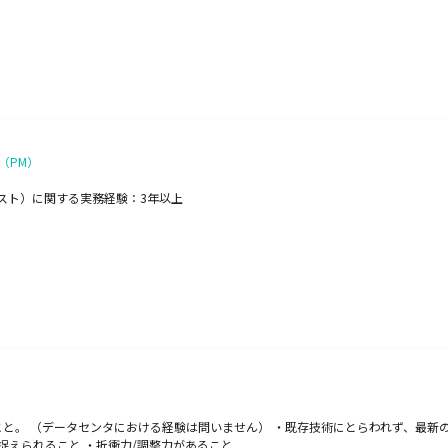
（PM）
スト）に関する実務経験：3年以上
と。 （データセンタにおける経験は問いません） ・既存技術にとらわれず、最新
捉えられること ・折衝力/調整力があること