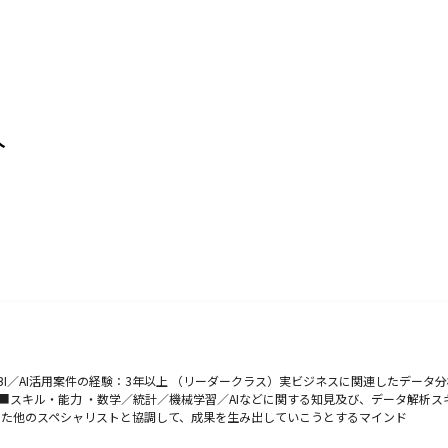
人
／AI活用案件の経験：3年以上 （リーダークラス）実ビジネスに関連したデータ分析
■スキル・能力 ・数学／統計／機械学習／AIなどに関する知見及び、データ解析ス
った他のスペシャリストと協調して、成果を生み出していこうとするマインド