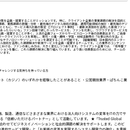
策を企画・提案することがミッションです。 特に、クライアント企業の事業課題の解決を目的と
題、業務課題の把握・分析 ・最先端のデジタル技術の調査、適用可能領域の検討 ・最先端のデジ
者とともに、サービス導入計画の策定 【プロジェクト事例】 ・最新決済技術を活用した新規ファン
スがあったらいいな」ファン目線で欲しかったサービスを、ファンを代表し、ワクワクするサービスを
企画・提案することが多く、上流の企画フェーズからサービスローンチ後の効果創出まで、ご自身
。ワークライフバランスを実現し、育児・介護・趣味・学習・地域活動等の『仕事以外の生活』と
なテクノロジーやソリューションを選定することが可能です。 【組織情報】 日本国内のエンター
ル技術を活用した課題解決や新規サービスを企画・提案するチームです。 この業界のコンテンツ
における、ファンの楽しみ方は、大きく変化しつつあります。 クライアント企業では、「若年層フ
ーションを基に、これら課題の解決に取り組んでいます。 より高い効果創出のためには、チームの
ています。
チャレンジする気持ちを持っている方
ト（カジノ）のいずれかを経験したことがあること ・公営競技業界・ぱちんこ業
融、製造、通信などさまざまな業界における法人向けシステムの変革をITの力でサ
いただけるパートナー」として活動しています。 ★「Trusted Global
イデアを組み合わせてビジネスイノベーションと社会的課題の解決をサポートします。このビ
先進的サービス開発」と「お客様の変革を実現するシステム開発力の強化」を重視