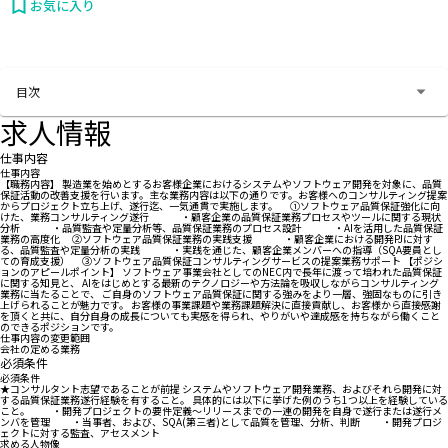
お気に入り
お問い合わせする
目次
求人情報
仕事内容
仕事内容
【職務内容】 製造業を始めとするお客様企業におけるシステムやソフトウェア開発を対象に、品質
保証活動の改善支援を行います。主な業務内容は以下の通りです。お客様へのコンサルティング提案
からプロジェクト立ち上げ、遂行迄、一気通貫で実施します。 ①ソフトウェア品質保証強化に向
けた、業務コンサルティング遂行 ・顧客企業の品質保証業務プロセスやツールに関する現状
分析 ・品質監査や定量分析等、品質保証業務のプロセス設計 ・AIを活用した品質保証
業務の高度化 ②ソフトウェア品質保証業務の実践支援 ・顧客企業における開発PJに対す
る、品質監査や定量分析の実践 ・実践を通じた、顧客企業メンバーへの指導（SQA要員とし
ての育成支援） ③ソフトウェア品質保証コンサルティングサービスの提案業務サポート 【ポジシ
ョンのアピールポイント】 ソフトウェア事業会社としてのNEC内で長年に渡って培われた品質保証
に関する知見と、 AIをはじめとする最新のテクノロジーや方法論を吸収しながらコンサルティング
業務に当たることで、 ご自身のソフトウェア品質保証に関する強みをより一層、強固なものに引き
上げられることが魅力です。 お客様の事業課題や業務課題解決に直接貢献し、お客様から直接感謝
を頂くと共に、自分自身の成長についても実感を得られ、やりがいや達成感を持ちながら働くこと
のできるポジションです。
仕事内容の変更範囲
会社の定める業務
必須条件
必須条件
★コンサルタント志望であることが前提 システムやソフトウェア開発業務、およびそれら開発に対
する品質保証業務遂行経験を有すること。 具体的には以下に挙げた例のうち1つ以上を経験している
こと。 ・開発プロジェクトの要件定義～リリースまでの一連の開発を自身で遂行または遂行メ
ンバを管理 ・当事者、および、SQA(第三者)として品質を管理、分析、判断 ・開発プロジ
ェクトに対する監査、アセスメント
求める人物像