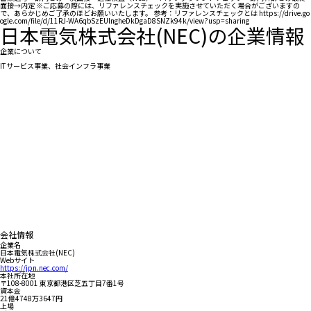
面接→内定 ※ご応募の際には、リファレンスチェックを実施させていただく場合がございますの
で、あらかじめご了承のほどお願いいたします。 参考：リファレンスチェックとは https://drive.go
ogle.com/file/d/11RJ-WA6qbSzEUlngheDkDgaD8SNZk94k/view?usp=sharing
日本電気株式会社(NEC)の企業情報
企業について
ITサービス事業、社会インフラ事業
会社情報
企業名
日本電気株式会社(NEC)
Webサイト
https://jpn.nec.com/
本社所在地
〒108-8001 東京都港区芝五丁目7番1号
資本金
21億4748万3647円
上場