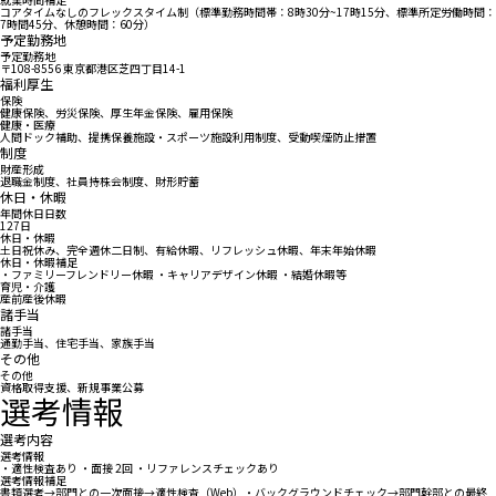
コアタイムなしのフレックスタイム制（標準勤務時間帯：8時30分~17時15分、標準所定労働時間：
7時間45分、休憩時間：60分）
予定勤務地
予定勤務地
〒108-8556 東京都港区芝四丁目14-1
福利厚生
保険
健康保険、労災保険、厚生年金保険、雇用保険
健康・医療
人間ドック補助、提携保養施設・スポーツ施設利用制度、受動喫煙防止措置
制度
財産形成
退職金制度、社員持株会制度、財形貯蓄
休日・休暇
年間休日日数
127日
休日・休暇
土日祝休み、完全週休二日制、有給休暇、リフレッシュ休暇、年末年始休暇
休日・休暇補足
・ファミリーフレンドリー休暇 ・キャリアデザイン休暇 ・結婚休暇等
育児・介護
産前産後休暇
諸手当
諸手当
通勤手当、住宅手当、家族手当
その他
その他
資格取得支援、新規事業公募
選考情報
選考内容
選考情報
・適性検査あり ・面接 2回 ・リファレンスチェックあり
選考情報補足
書類選考→部門との一次面接→適性検査（Web）・バックグラウンドチェック→部門幹部との最終