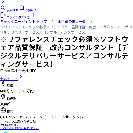
求人検索
お気に入り
ログイン
無料相談
キッカケエージェント
トップ
東京都の求人一覧
※リファレンスチェック必須※ソフトウェア品質保証 改善コンサルタント【デジ
タルデリバリーサービス／コンサルティングサービス】
※リファレンスチェック必須※ソフトウ
ェア品質保証 改善コンサルタント【デ
ジタルデリバリーサービス／コンサルテ
ィングサービス】
日本電気株式会社(NEC)
企業ページへ
年収
680万円〜1,200万円
勤務地
東京都
職種
QAエンジニア, テストエンジニア, ITコンサルタント
フレックス出勤・時差出勤
技術試験なし
この求人にお問い合わせする