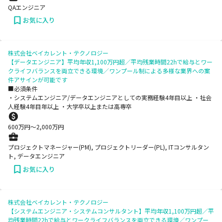
QAエンジニア
お気に入り
株式会社ベイカレント・テクノロジー
【データエンジニア】平均年収1,100万円超／平均残業時間22hで給与とワー
クライフバランスを両立できる環境／ワンプール制による多様な業界への案
件アサインが可能です
■必須条件
・システムエンジニア/データエンジニアとしての実務経験4年目以上 ・社会
人経験4年目年以上 ・大学卒以上または高専卒
600
万円〜
2,000
万円
プロジェクトマネージャー(PM), プロジェクトリーダー(PL), ITコンサルタン
ト, データエンジニア
お気に入り
株式会社ベイカレント・テクノロジー
【システムエンジニア・システムコンサルタント】平均年収1,100万円超／平
均残業時間22hで給与とワークライフバランスを両立できる環境／ワンプー