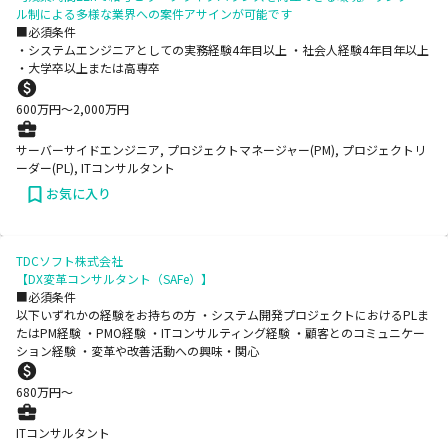
ル制による多様な業界への案件アサインが可能です
■必須条件
・システムエンジニアとしての実務経験4年目以上 ・社会人経験4年目年以上
・大学卒以上または高専卒
600
万円〜
2,000
万円
サーバーサイドエンジニア, プロジェクトマネージャー(PM), プロジェクトリ
ーダー(PL), ITコンサルタント
お気に入り
TDCソフト株式会社
【DX変革コンサルタント（SAFe）】
■必須条件
以下いずれかの経験をお持ちの方 ・システム開発プロジェクトにおけるPLま
たはPM経験 ・PMO経験 ・ITコンサルティング経験 ・顧客とのコミュニケー
ション経験 ・変革や改善活動への興味・関心
680
万円〜
ITコンサルタント