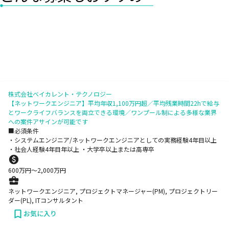
株式会社ベイカレント・テクノロジー
【ネットワークエンジニア】平均年収1,100万円超／平均残業時間22hで給与
とワークライフバランスを両立できる環境／ワンプール制による多様な業界
への案件アサインが可能です
■必須条件
・システムエンジニア/ネットワークエンジニアとしての実務経験4年目以上
・社会人経験4年目年以上 ・大学卒以上または高専卒
600
万円〜
2,000
万円
ネットワークエンジニア, プロジェクトマネージャー(PM), プロジェクトリー
ダー(PL), ITコンサルタント
お気に入り