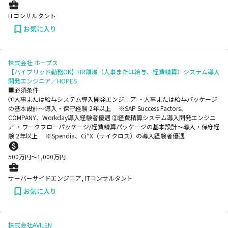
ITコンサルタント
お気に入り
株式会社 ホープス
【ハイブリッド勤務OK】HR領域（人事または給与、経費精算）システム導入
開発エンジニア／HOPES
■必須条件
➀人事または給与システム導入開発エンジニア ・人事または給与パッケージ
の基本設計～導入・保守経験 2年以上 ※SAP Success Factors、
COMPANY、Workday導入経験者優遇 ➁経費精算システム導入開発エンジニ
ア ・ワークフローパッケージ/経費精算パッケージの基本設計～導入・保守経
験 2年以上 ※Spendia、Ci*X（サイクロス）の導入経験者優遇
500
万円〜
1,000
万円
サーバーサイドエンジニア, ITコンサルタント
お気に入り
株式会社AVILEN