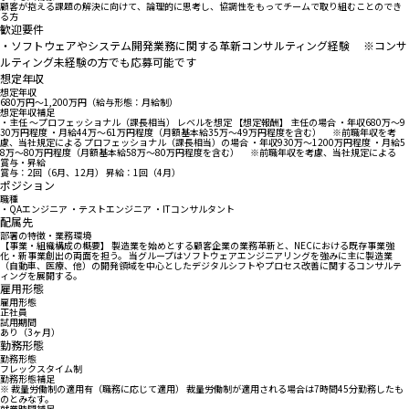
顧客が抱える課題の解決に向けて、論理的に思考し、協調性をもってチームで取り組むことのでき
る方
歓迎要件
・ソフトウェアやシステム開発業務に関する革新コンサルティング経験 ※コンサ
ルティング未経験の方でも応募可能です
想定年収
想定年収
680万円〜1,200万円（給与形態：月給制）
想定年収補足
・主任 ～プロフェッショナル（課長相当） レベルを想定 【想定報酬】 主任の場合 ・年収680万～9
30万円程度 ・月給44万～61万円程度（月額基本給35万～49万円程度を含む） ※前職年収を考
慮、当社規定による プロフェッショナル（課長相当）の場合 ・年収930万～1200万円程度 ・月給5
8万～80万円程度（月額基本給58万～80万円程度を含む） ※前職年収を考慮、当社規定による
賞与・昇給
賞与：2回（6月、12月） 昇給：1回（4月）
ポジション
職種
・QAエンジニア ・テストエンジニア ・ITコンサルタント
配属先
部署の特徴・業務環境
【事業・組織構成の概要】 製造業を始めとする顧客企業の業務革新と、NECにおける既存事業強
化・新事業創出の両面を担う。 当グループはソフトウェアエンジニアリングを強みに主に製造業
（自動車、医療、他）の開発領域を中心としたデジタルシフトやプロセス改善に関するコンサルテ
ィングを展開する。
雇用形態
雇用形態
正社員
試用期間
あり（3ヶ月）
勤務形態
勤務形態
フレックスタイム制
勤務形態補足
※ 裁量労働制の適用有（職務に応じて適用） 裁量労働制が適用される場合は7時間45分勤務したも
のとみなす。
就業時間補足