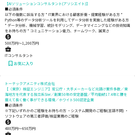
【AIソリューションコンサルタント(アソシエイト)】
■必須条件
以下の複数に該当する方 * IT業界における顧客折衝・提案経験がある方 *
Python等のデータ分析ツールを利用してデータ分析を実施した経験がある方
* データ分析、機械学習、統計モデリング、データマイニングなどの技術知識
をお持ちの方 * コミュニケーション能力、チームワーク、誠実さ
500
万円〜
1,200
万円
ITコンサルタント
お気に入り
トーテックアメニティ株式会社
【〈東京〉検証エンジニア】官公庁・大手メーカーなど元請け案件多数／東
海地方を代表する独立系SIer／創業50年の安定基盤／平均勤続17.4年と腰を
据えて長く働く事ができる環境／ホワイト500認定企業
■必須条件
※下記いずれかのご経験をお持ちの方 ・システム開発のご経験(言語不問) ・
ソフトウェアの第三者評価/検証業務のご経験
480
万円〜
650
万円