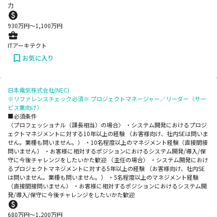
力
930
万円〜
1,100
万円
ITアーキテクト
お気に入り
日本電気株式会社(NEC)
※リファレンスチェック必須※ プロジェクトマネージャー／リーダー（サー
ビス業向け）
■必須条件
〈プロフェッショナル（課長相当）の場合〉 ・システム開発におけるプロジ
ェクトマネジメントに対する10年以上の経験 （お客様向け、社内SEは問いま
せん。業種も問いません。） ・10名程度以上のマネジメント経験（直接間接
問いません） ・お客様に相対するポジションにおけるシステム開発/導入/保
守に今後チャレンジをしたいかた歓迎 〈主任の場合〉 ・システム開発におけ
るプロジェクトマネジメントに対する5年以上の経験 （お客様向け、社内SE
は問いません。業種も問いません。） ・5名程度以上のマネジメント経験
（直接間接問いません） ・お客様に相対するポジションにおけるシステム開
発/導入/保守に今後チャレンジをしたいかた歓迎
680
万円〜
1,200
万円