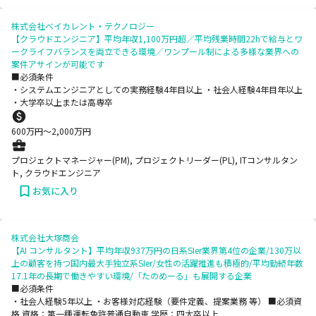
株式会社ベイカレント・テクノロジー
【クラウドエンジニア】平均年収1,100万円超／平均残業時間22hで給与とワ
ークライフバランスを両立できる環境／ワンプール制による多様な業界への
案件アサインが可能です
■必須条件
・システムエンジニアとしての実務経験4年目以上 ・社会人経験4年目年以上
・大学卒以上または高専卒
600
万円〜
2,000
万円
プロジェクトマネージャー(PM), プロジェクトリーダー(PL), ITコンサルタン
ト, クラウドエンジニア
お気に入り
株式会社大塚商会
【AI コンサルタント】平均年収937万円の日系SIer業界第4位の企業/130万以
上の顧客を持つ国内最大手独立系SIer/女性の活躍推進も積極的/平均勤続年数
17.1年の長期で働きやすい環境/「たのめーる」も展開する企業
■必須条件
・社会人経験5年以上 ・お客様対応経験（要件定義、提案業務 等） ■必須資
格 資格：第一種運転免許普通自動車 学歴：四大卒以上