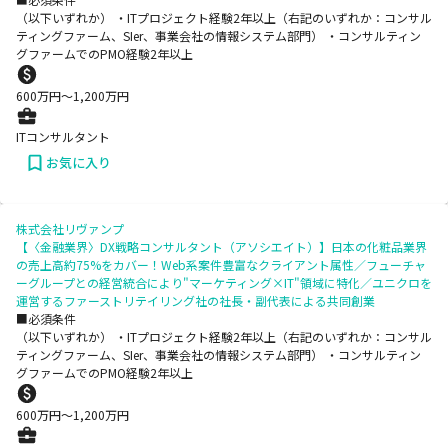
（以下いずれか） ・ITプロジェクト経験2年以上（右記のいずれか：コンサル
ティングファーム、SIer、事業会社の情報システム部門） ・コンサルティン
グファームでのPMO経験2年以上
600
万円〜
1,200
万円
ITコンサルタント
お気に入り
株式会社リヴァンプ
【〈金融業界〉DX戦略コンサルタント（アソシエイト）】日本の化粧品業界
の売上高約75%をカバー！Web系案件豊富なクライアント属性／フューチャ
ーグループとの経営統合により"マーケティング×IT"領域に特化／ユニクロを
運営するファーストリテイリング社の社長・副代表による共同創業
■必須条件
（以下いずれか） ・ITプロジェクト経験2年以上（右記のいずれか：コンサル
ティングファーム、SIer、事業会社の情報システム部門） ・コンサルティン
グファームでのPMO経験2年以上
600
万円〜
1,200
万円