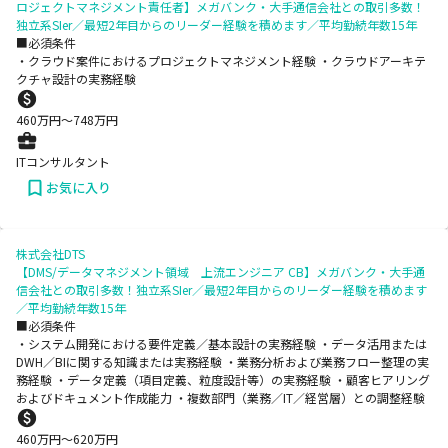
ロジェクトマネジメント責任者】メガバンク・大手通信会社との取引多数！
独立系SIer／最短2年目からのリーダー経験を積めます／平均勤続年数15年
■必須条件
・クラウド案件におけるプロジェクトマネジメント経験 ・クラウドアーキテ
クチャ設計の実務経験
460
万円〜
748
万円
ITコンサルタント
お気に入り
株式会社DTS
【DMS/データマネジメント領域 上流エンジニア CB】メガバンク・大手通
信会社との取引多数！独立系SIer／最短2年目からのリーダー経験を積めます
／平均勤続年数15年
■必須条件
・システム開発における要件定義／基本設計の実務経験 ・データ活用または
DWH／BIに関する知識または実務経験 ・業務分析および業務フロー整理の実
務経験 ・データ定義（項目定義、粒度設計等）の実務経験 ・顧客ヒアリング
およびドキュメント作成能力 ・複数部門（業務／IT／経営層）との調整経験
460
万円〜
620
万円