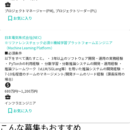
プロジェクトマネージャー(PM), プロジェクトリーダー(PL)
お気に入り
日本電気株式会社(NEC)
※リファレンスチェック必須※機械学習プラットフォームエンジニア
（Machine Learning Platform）
■必須条件
以下をすべて満たすこと。 ・ 3年以上のソフトウェア開発・運用の実務経験
・ PyTorchの利用経験 ・ 分散学習・分散推論システムの開発・運用経験 ・
推論フレームワーク（vLLM/SGLang等）を用いた推論システムの開発経験 ・
7-10名程度のチームのマネージメント/開発チームのリード経験（課長採用の
場合）
680
万円〜
1,200
万円
インフラエンジニア
お気に入り
こんな募集もおすすめ