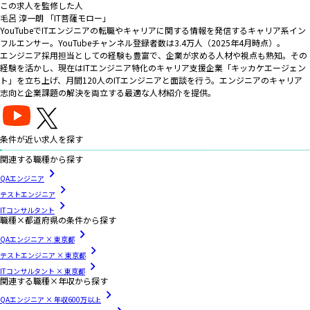
この求人を監修した人
毛呂 淳一朗 「IT菩薩モロー」
YouTubeでITエンジニアの転職やキャリアに関する情報を発信するキャリア系イン
フルエンサー。YouTubeチャンネル登録者数は3.4万人（2025年4月時点）。
エンジニア採用担当としての経験も豊富で、企業が求める人材や視点も熟知。その
経験を活かし、現在はITエンジニア特化のキャリア支援企業「キッカケエージェン
ト」を立ち上げ、月間120人のITエンジニアと面談を行う。エンジニアのキャリア
志向と企業課題の解決を両立する最適な人材紹介を提供。
条件が近い求人を探す
関連する職種から探す
QAエンジニア
テストエンジニア
ITコンサルタント
職種×都道府県の条件から探す
QAエンジニア × 東京都
テストエンジニア × 東京都
ITコンサルタント × 東京都
関連する職種×年収から探す
QAエンジニア × 年収600万以上