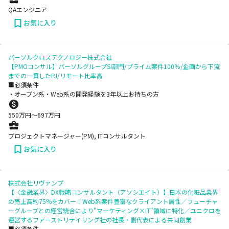
QAエンジニア
お気に入り
パーソルクロステクノロジー株式会社
【PMOコンサル】パーソルグループSI部門/プライム案件100％/企画から下流
までの一貫したPJ/リモート比率高
■必須条件
・オープン系・Web系の開発経験を3年以上お持ちの方
550
万円〜
697
万円
プロジェクトマネージャー(PM), ITコンサルタント
お気に入り
株式会社リヴァンプ
【〈金融業界〉DX戦略コンサルタント（アソシエイト）】日本の化粧品業界
の売上高約75%をカバー！Web系案件豊富なクライアント属性／フューチャ
ーグループとの経営統合により"マーケティング×IT"領域に特化／ユニクロを
運営するファーストリテイリング社の社長・副代表による共同創業
■必須条件