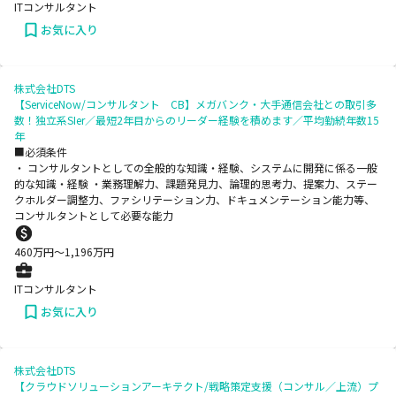
ITコンサルタント
お気に入り
株式会社DTS
【ServiceNow/コンサルタント CB】メガバンク・大手通信会社との取引多
数！独立系SIer／最短2年目からのリーダー経験を積めます／平均勤続年数15
年
■必須条件
・ コンサルタントとしての全般的な知識・経験、システムに開発に係る一般
的な知識・経験 ・業務理解力、課題発見力、論理的思考力、提案力、ステー
クホルダー調整力、ファシリテーション力、ドキュメンテーション能力等、
コンサルタントとして必要な能力
460
万円〜
1,196
万円
ITコンサルタント
お気に入り
株式会社DTS
【クラウドソリューションアーキテクト/戦略策定支援（コンサル／上流）プ