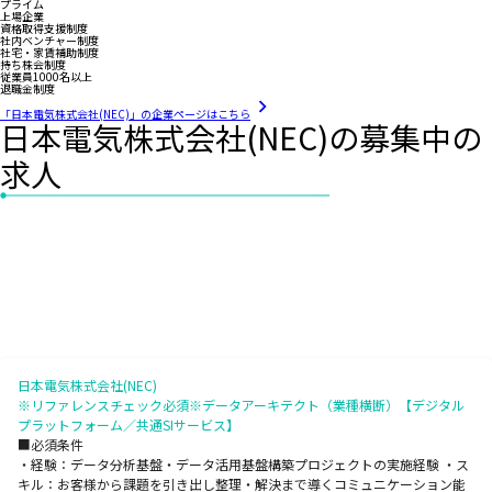
プライム
上場企業
資格取得支援制度
社内ベンチャー制度
社宅・家賃補助制度
持ち株会制度
従業員1000名以上
退職金制度
「日本電気株式会社(NEC)」の企業ページはこちら
日本電気株式会社(NEC)の募集中の
求人
日本電気株式会社(NEC)
※リファレンスチェック必須※データアーキテクト（業種横断）【デジタル
プラットフォーム／共通SIサービス】
■必須条件
・経験：データ分析基盤・データ活用基盤構築プロジェクトの実施経験 ・ス
キル：お客様から課題を引き出し整理・解決まで導くコミュニケーション能