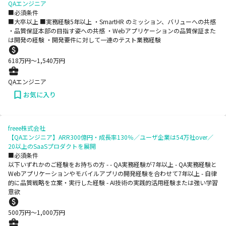
QAエンジニア
■必須条件
■大卒以上 ■実務経験5年以上 ・SmartHR のミッション、バリューへの共感
・品質保証本部の目指す姿への共感 ・Webアプリケーションの品質保証また
は開発の経験 ・開発要件に対して一連のテスト業務経験
618
万円〜
1,540
万円
QAエンジニア
お気に入り
freee株式会社
【QAエンジニア】ARR300億円・成長率130％／ユーザ企業は54万社over／
20以上のSaaSプロダクトを展開
■必須条件
以下いずれかのご経験をお持ちの方 - - QA実務経験が7年以上 - QA実務経験と
Webアプリケーションやモバイルアプリの開発経験を合わせて7年以上 - 自律
的に品質戦略を立案・実行した経験 - AI技術の実践的活用経験または強い学習
意欲
500
万円〜
1,000
万円