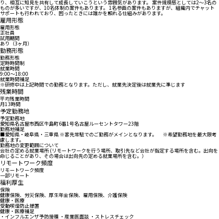
り、相互に知見を共有して成長していこうという雰囲気があります。 案件規模感としては2～3名の
ものが多いですが、10名体制の案件もあります。 1名参画の案件もありますが、組織内でチャット
サポートも行われており、困ったときには誰かを頼れる仕組みがあります。
雇用形態
雇用形態
正社員
試用期間
あり（3ヶ月）
勤務形態
勤務形態
定時時間制
就業時間
9:00〜18:00
就業時間補足
※研修中は上記時間での勤務となります。ただし、就業先決定後は就業先に準じます
残業時間
平均残業時間
月13時間
予定勤務地
予定勤務地
愛知県名古屋市西区牛島町6番1号名古屋ルーセントタワー23階
勤務地補足
■愛知県・岐阜県・三重県 ※客先常駐でのご勤務がメインとなります。 ※希望勤務地を最大限考
慮します。
勤務地の変更範囲について
会社の定める就業場所 (リモートワークを行う場所、取引先など会社が指定する場所を含む。出向を
命じることがあり、その場合は出向先の定める就業場所を含む。）
リモートワーク頻度
リモートワーク頻度
一部リモート
福利厚生
保険
健康保険、労災保険、厚生年金保険、雇用保険、介護保険
健康・医療
受動喫煙防止措置
健康・医療補足
・インフルエンザ予防接種 ・産業医面談 ・ストレスチェック