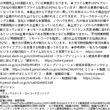
は年間売上100億超えをしている事業部となります。 ★プライム案件100% グルー
プ会社の受託案件でプライム比率は100%となっています！ 携われる業務の幅も広
くなっております。 ★最上流から下流までの一貫してPJ 本来はコンサルや親会社が
担う企画やPJの立ち上げなどにも携われることができます。 グループのホールディ
ングス機能、各社との継続な支援関係、ノウハウを持ち、PJが始まる前年の計画や
予算段階から信頼される企業となっているために、最上流フェーズからの参画が可
能となっています！ ★リモート比率高めでワークライフバランス充実 納期に追われ
るといったSIer企業の悩みである残業の多さなども問題ありません。 平均残業時間
は13-17時間程度で、リモートワークを推奨し（週3以上在宅勤務する社員比率は
92%）、働き方が柔軟な点が魅力となっています。 また育児時短勤務や育児休業な
どのライフプランを支援する制度も整っております。 ★参考資料 ・私たちの組織・
ビジネスの魅力紹介～プライムSIだからこそ実現できること～ https://note-
it.persol-xtech.co.jp/n/n50495eca433d ・グループソリューション統括本部の面接
前に読んで欲しい「基本のき」 https://note-it.persol-
xtech.co.jp/n/n2945b9f04f59 ・グループソリューション統括本部長のインタビュ
ー記事 https://note-it.persol-xtech.co.jp/n/nb0e236b0970d 【 ショート動画（1
本30～40秒がほとんどです）】 ・事業・組織紹介編： https://note-it.persol-
xtech.co.jp/n/n3dc25404fa46 ・カルチャー・制度紹介編： https://note-
it.persol-xtech.co.jp/n/na642e98915d8
ポジション
職種
・ITコンサルタント ・ローコードエンジニア
配属先
部署の特徴・業務環境
【研修】 PowerPlatform研修​ Dynamics365FO研修 Kintoneカスタマイズ開発研修 UiPath研修​ SQL研
修​ JavaScript開発基礎研修​ DX研修 AI研修 …など多数実施 【組織の体制・雰囲気】 組織内は様々な
バックボーンを持ったメンバーがいます。 システム開発経験者もいればRPAツール経験のみの者もお