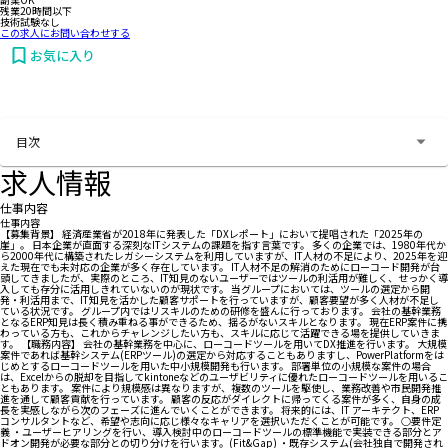
残業20時間以下
技術試験なし
この求人にお問い合わせする
お気に入り
お問い合わせする
目次
求人情報
仕事内容
仕事内容
【募集背景】 経済産業省が2018年に発表した「DXレポート」において提唱された「2025年の
崖」。 日本企業が直面する深刻なITシステムの課題を指す言葉です。 多くの企業では、1980年代か
ら2000年代に構築されたレガシーシステムを利用していますが、IT人材の不足により、2025年を迎
えた現在でも未対応の企業が多く存在しています。 IT人材不足の解消のためにローコード開発が台
頭してきましたが、実際のところ、IT知見のないユーザーではツールの利活用が難しく、せっかく導
入しても存分に活用しきれていないのが現状です。 当グループにおいては、ツールの選定から開
発・利活用まで、IT知見を活かした顧客サポートを行っていますが、顧客要望が多く人材が不足し
ている状況です。 グループ内ではリスキルのための研修を盛んに行っております。 会社の基幹業務
となるERP知見は長く積み重ねる事ができるため、揺るがないスキルとなります。 現在ERP案件に携
わっている方も、これからチャレンジしたい方も、スキルに応じて活躍できる場を提供していきま
す。 【職務内容】 会社の基幹業務を中心に、ローコードツールを用いてDX推進を行います。 大規模
案件であれば基幹システム(ERPツール)の選定から対応することもありますし、PowerPlatformをは
じめとするローコードツールを用いた中小規模開発も行います。 部署単位の小規模な案件の場合
は、Excelからの脱却を目指してkintoneなどのユーザビリティに優れたローコードツールを用いるこ
ともあります。 案件により規模感は異なりますが、複数のツールを駆使し、業務改善や市民開発推
進を通して顧客貢献を行っています。 顧客の反応がダイレクトに帰ってくる案件が多く、自身の成
長を実感しながら次のフェーズに進んでいくことができます。 将来的には、IT アーキテクト、ERP
コンサルタントなど、希望や志向に応じ様々なキャリアを選択いただくことが可能です。 ○要件定
義 ・ユーザーヒアリングを行い、導入検討中のローコードツールの標準機能で実装できる部分とア
ドオン開発が必要な部分との切り分けを行います。(Fit&Gap) ・既存システム(会社独自で開発され