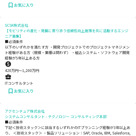
お気に入り
SCSK株式会社
【モビリティの進化・発展に寄り添う信頼性向上施策を共に活動するエンジ
ニア募集】
■必須条件
以下のいずれかを満たす方 ・開発プロジェクトでのプロジェクトマネジメン
ト経験がある方（規模・業種は問わず） ・組込システム・ソフトウェア開発
経験が5年以上ある方
420
万円〜
1,200
万円
ITコンサルタント
お気に入り
アクセンチュア株式会社
システムコンサルタント - テクノロジー コンサルティング本部
■必須条件
下記＜技術スタック＞に該当するいずれかのITプランニング経験が3年以上あ
り、 ＜技術スタック＞ ・製品ソリューション：SAP, Oracle, IBM, Salesforce,