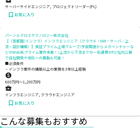
サーバーサイドエンジニア, プロジェクトリーダー(PL)
お気に入り
パーソルクロステクノロジー株式会社
【〈首都圏/インフラ〉インフラエンジニア（クラウド・NW・サーバ／上
流・設計構築）】東証プライム上場グループ/宇宙関連からメガベンチャーな
どのWeb系プライム案件多数！/上流から下流までの一気通貫のPJ/社内公募
で自社開発や受託への異動も可能！
■必須条件
・インフラ案件の構築以上の業務を3年以上経験
600
万円〜
1,200
万円
インフラエンジニア, クラウドエンジニア
お気に入り
こんな募集もおすすめ