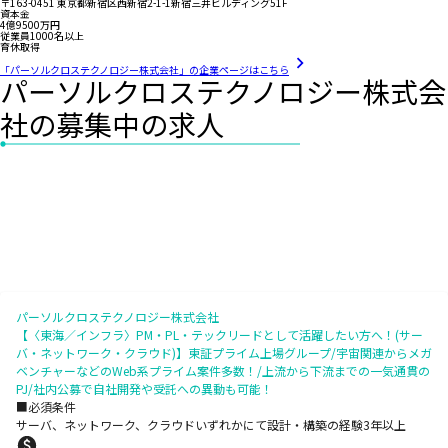
〒163-0451 東京都新宿区西新宿2-1-1新宿三井ビルディング51F
資本金
4億9500万円
従業員1000名以上
育休取得
「パーソルクロステクノロジー株式会社」の企業ページはこちら
パーソルクロステクノロジー株式会
社の募集中の求人
パーソルクロステクノロジー株式会社
【〈東海／インフラ〉PM・PL・テックリードとして活躍したい方へ！(サー
バ・ネットワーク・クラウド)】東証プライム上場グループ/宇宙関連からメガ
ベンチャーなどのWeb系プライム案件多数！/上流から下流までの一気通貫の
PJ/社内公募で自社開発や受託への異動も可能！
■必須条件
サーバ、ネットワーク、クラウドいずれかにて設計・構築の経験3年以上