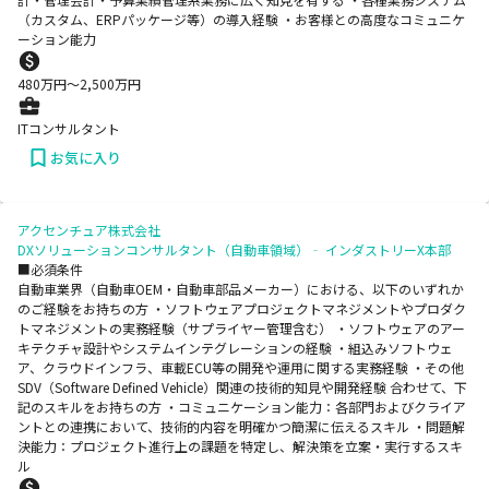
（カスタム、ERPパッケージ等）の導入経験 ・お客様との高度なコミュニケ
ーション能力
480
万円〜
2,500
万円
ITコンサルタント
お気に入り
アクセンチュア株式会社
DXソリューションコンサルタント（自動車領域）‐ インダストリーX本部
■必須条件
自動車業界（自動車OEM・自動車部品メーカー）における、以下のいずれか
のご経験をお持ちの方 ・ソフトウェアプロジェクトマネジメントやプロダク
トマネジメントの実務経験（サプライヤー管理含む） ・ソフトウェアのアー
キテクチャ設計やシステムインテグレーションの経験 ・組込みソフトウェ
ア、クラウドインフラ、車載ECU等の開発や運用に関する実務経験 ・その他
SDV（Software Defined Vehicle）関連の技術的知見や開発経験 合わせて、下
記のスキルをお持ちの方 ・コミュニケーション能力：各部門およびクライア
ントとの連携において、技術的内容を明確かつ簡潔に伝えるスキル ・問題解
決能力：プロジェクト進行上の課題を特定し、解決策を立案・実行するスキ
ル