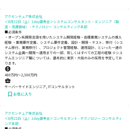
アクセンチュア株式会社
＜8月22日（土）1day選考会＞システムコンサルタント・エンジニア（製
造・流通領域） - テクノロジー コンサルティング本部
■必須条件
・オープン系開発言語を用いたシステム開発経験・各種業務システムの導入
経験 ・業務要件定義、システム要件定義、設計・開発・テスト、移行（シス
テム移行、業務移行）、プロジェクト管理経験、運用設計、といった一連の
システム企画～開発～運用までの一部、若しくはすべての工程の経験 ※シス
テムエンジニア職については、基本的に東京・大阪のみの採用を予定してお
ります。
480
万円〜
2,500
万円
サーバーサイドエンジニア, ITコンサルタント
お気に入り
アクセンチュア株式会社
＜8月22日（土）1day選考会＞コンサルタント - テクノロジー コンサルティ
ング本部
■必須条件