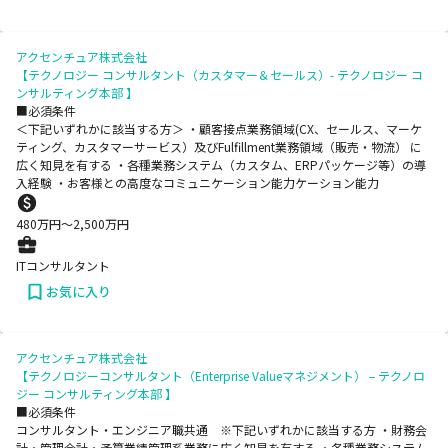
アクセンチュア株式会社
【テクノロジー コンサルタント（カスタマー＆セールス）- テクノロジー コ
ンサルティング本部 】
■必須条件
＜下記いずれかに該当する方＞ ・顧客接点業務領域(CX、セールス、マーケ
ティング、カスタマーサービス）及びFulfillment業務領域（販売・物流） に
広く知見を有する ・各種業務システム（カスタム、ERPパッケージ等）の導
入経験 ・お客様との高度なコミュニケーション能力ケーション能力
480
万円〜
2,500
万円
ITコンサルタント
お気に入り
アクセンチュア株式会社
【テクノロジーコンサルタント（Enterprise Valueマネジメント） – テクノロ
ジー コンサルティング本部 】
■必須条件
コンサルタント・エンジニア職共通 ※下記いずれかに該当する方 ・財務会
計・管理会計・予算業績管理系業務に広く知見を有する ・各種業務システム