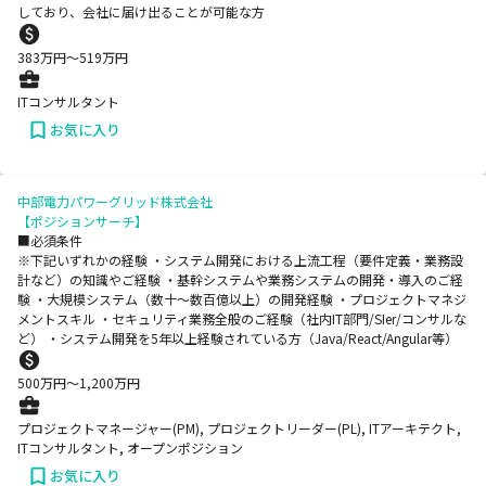
しており、会社に届け出ることが可能な方
383
万円〜
519
万円
ITコンサルタント
お気に入り
中部電力パワーグリッド株式会社
【ポジションサーチ】
■必須条件
※下記いずれかの経験 ・システム開発における上流工程（要件定義・業務設
計など）の知識やご経験 ・基幹システムや業務システムの開発・導入のご経
験 ・大規模システム（数十～数百億以上）の開発経験 ・プロジェクトマネジ
メントスキル ・セキュリティ業務全般のご経験（社内IT部門/SIer/コンサルな
ど） ・システム開発を5年以上経験されている方（Java/React/Angular等）
500
万円〜
1,200
万円
プロジェクトマネージャー(PM), プロジェクトリーダー(PL), ITアーキテクト,
ITコンサルタント, オープンポジション
お気に入り