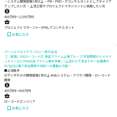
・システム開発経験1年以上 ・PM・PMO・ITコンサルタントとしてキャリア
アップしたい方 ・上流工程やプロジェクトマネジメントに挑戦したい方
400
万円〜
2,500
万円
プロジェクトマネージャー(PM), ITコンサルタント
お気に入り
パーソルクロステクノロジー株式会社
【〈東海〉DX(ローコード)】東証プライム上場グループ/宇宙関連からメガベ
ンチャーなどのWeb系プライム案件多数！/上流から下流までの一気通貫の
PJ/社内公募で自社開発や受託への異動も可能！
■必須条件
以下いずれかの開発経験1年以上 Webシステム・クラサバ開発・ローコード
開発
400
万円〜
600
万円
ローコードエンジニア
お気に入り