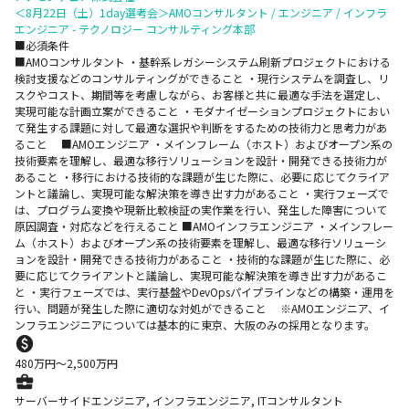
＜8月22日（土）1day選考会＞AMOコンサルタント / エンジニア / インフラ
エンジニア - テクノロジー コンサルティング本部
■必須条件
■AMOコンサルタント ・基幹系レガシーシステム刷新プロジェクトにおける
検討支援などのコンサルティングができること ・現行システムを調査し、リ
スクやコスト、期間等を考慮しながら、お客様と共に最適な手法を選定し、
実現可能な計画立案ができること ・モダナイゼーションプロジェクトにおい
て発生する課題に対して最適な選択や判断をするための技術力と思考力があ
ること ■AMOエンジニア ・メインフレーム（ホスト）およびオープン系の
技術要素を理解し、最適な移行ソリューションを設計・開発できる技術力が
あること ・移行における技術的な課題が生じた際に、必要に応じてクライア
ントと議論し、実現可能な解決策を導き出す力があること ・実行フェーズで
は、プログラム変換や現新比較検証の実作業を行い、発生した障害について
原因調査・対応などを行えること ■AMOインフラエンジニア ・メインフレー
ム（ホスト）およびオープン系の技術要素を理解し、最適な移行ソリューシ
ョンを設計・開発できる技術力があること ・技術的な課題が生じた際に、必
要に応じてクライアントと議論し、実現可能な解決策を導き出す力があるこ
と ・実行フェーズでは、実行基盤やDevOpsパイプラインなどの構築・運用を
行い、問題が発生した際に適切な対処ができること ※AMOエンジニア、イ
ンフラエンジニアについては基本的に東京、大阪のみの採用となります。
480
万円〜
2,500
万円
サーバーサイドエンジニア, インフラエンジニア, ITコンサルタント