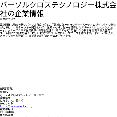
パーソルクロステクノロジー株式会
社の企業情報
企業について
設計開発に強みを持つパーソルR&D(株)と、IT領域に強みを持つパーソルテクノロジースタッフ(株)
が合併し、フルターンキー開発という、業界でも稀な強みを獲得した「パーソルクロステクノロジ
ー」。グループ全体で従業員数は6万名を超え、単体でも約1万名となる日本を代表する大企業で
す。 全国に20拠点を構え、取引社数約2,000社は業界トップクラスを誇ります。 また、4000人以上
のエンジニアが在籍し、さまざまな分野にて活躍しています。
会社情報
企業名
パーソルクロステクノロジー株式会社
企業理念
はたらいて、笑おう
Webサイト
https://persol-xtech.co.jp/
設立年月日
1979年10月
本社所在地