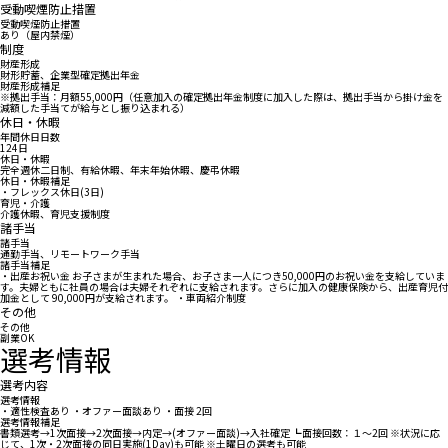
受動喫煙防止措置
受動喫煙防止措置
あり（屋内禁煙）
制度
財産形成
財形貯蓄、企業型確定拠出年金
財産形成補足
※拠出手当：月額55,000円（任意加入の確定拠出年金制度に加入した際は、拠出手当から掛け金を
減額した手当てが給与とし振り込まれる）
休日・休暇
年間休日日数
124日
休日・休暇
完全週休二日制、有給休暇、年末年始休暇、慶弔休暇
休日・休暇補足
・フレックス休日(3日)
育児・介護
介護休暇、育児支援制度
諸手当
諸手当
通勤手当、リモートワーク手当
諸手当補足
・出産お祝い金 お子さまが生まれた場合、お子さま一人につき50,000円のお祝い金を支給していま
す。夫婦ともに社員の場合は夫婦それぞれに支給されます。さらに加入の健康保険から、出産育児付
加金として 90,000円が支給されます。 ・車両紹介制度
その他
その他
副業OK
選考情報
選考内容
選考情報
・適性検査あり ・オファー面談あり ・面接 2回
選考情報補足
書類選考→1次面接→2次面接→内定→(オファー面談)→入社確定 ┗面接回数：１～2回 ※状況に応
じて、1次・2次面接の同日実施(1Day)も可能 ※土曜日の選考も可能