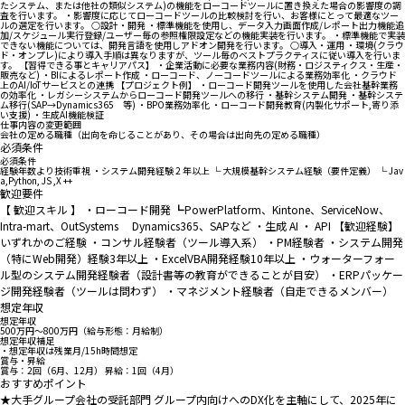
たシステム、または他社の類似システム)の機能をローコードツールに置き換えた場合の影響度の調
査を行います。 ・影響度に応じてローコードツールの比較検討を行い、お客様にとって最適なツー
ルの選定を行います。 ○設計・開発 ・標準機能を使用し、データ入力画面作成/レポート出力機能追
加/スケジュール実行登録/ユーザー毎の参照権限設定などの機能実装を行います。 ・標準機能で実装
できない機能については、開発言語を使用しアドオン開発を行います。 ○導入・運用 ・環境(クラウ
ド・オンプレ)により導入手順は異なりますが、ツール毎のベストプラクティスに従い導入を行いま
す。 【習得できる事とキャリアパス】 ・企業活動に必要な業務内容(財務・ロジスティクス・生産・
販売など) ・BIによるレポート作成 ・ローコード、ノーコードツールによる業務効率化 ・クラウド
上のAI/IoTサービスとの連携 【プロジェクト例】 ・ローコード開発ツールを使用した会社基幹業務
の効率化 ・レガシーシステムからローコード開発ツールへの移行 ・基幹システム開発 ・基幹システ
ム移行(SAP→Dynamics365 等) ・BPO業務効率化 ・ローコード開発教育(内製化サポート,寄り添
い支援) ・生成AI機能検証
仕事内容の変更範囲
会社の定める職種（出向を命じることがあり、その場合は出向先の定める職種）
必須条件
必須条件
経験年数より技術重視 ・システム開発経験 2 年以上 └ 大規模基幹システム経験（要件定義） └ Jav
a,Python, JS ,X ++
歓迎要件
【 歓迎スキル 】 ・ローコード開発 ┗PowerPlatform、Kintone、ServiceNow、
Intra-mart、OutSystems Dynamics365、SAPなど ・生成 AI ・ API 【歓迎経験】
いずれかのご経験 ・コンサル経験者（ツール導入系） ・PM経験者 ・システム開発
（特にWeb開発）経験3年以上 ・ExcelVBA開発経験10年以上 ・ウォーターフォー
ル型のシステム開発経験者（設計書等の教育ができることが目安） ・ERPパッケー
ジ開発経験者（ツールは問わず） ・マネジメント経験者（自走できるメンバー）
想定年収
想定年収
500万円〜800万円（給与形態：月給制）
想定年収補足
・想定年収は残業月/15h時間想定
賞与・昇給
賞与：2回（6月、12月） 昇給：1回（4月）
おすすめポイント
★大手グループ会社の受託部門 グループ内向けへのDX化を主軸にして、2025年に