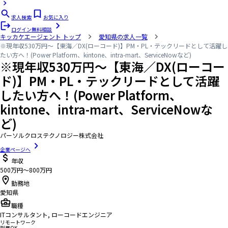
求人検索
お気に入り
ログイン
無料相談
キッカケエージェント
トップ
愛知県の求人一覧
※現年収530万円～【東海／DX(ローコード)】PM・PL・テックリードとして活躍し
たい方へ！(Power Platform、kintone、intra-mart、ServiceNowなど)
※現年収530万円～【東海／DX(ローコー
ド)】PM・PL・テックリードとして活躍
したい方へ！(Power Platform、
kintone、intra-mart、ServiceNowな
ど)
パーソルクロステクノロジー株式会社
企業ページへ
年収
500万円〜800万円
勤務地
愛知県
職種
ITコンサルタント, ローコードエンジニア
リモートワーク
副業OK