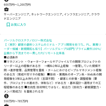
600
万円〜
1,200
万円
サーバーエンジニア, ネットワークエンジニア, インフラエンジニア, クラウ
ドエンジニア
お気に入り
パーソルクロステクノロジー株式会社
【〈東京〉顧客の基幹システムのミドル・アプリ開発を担うTL、PL、業務リ
ーダー候補・新規開拓も有り】パーソルグループSI部門/プライム案件100％/
企画から下流までの一貫したPJ/リモート比率高
■必須条件
■マネジメント ・ウォーターフォールやアジャイルでの開発プロジェクトの
リーダー以上の経験がある方 →概ね2年以上経験 →管理していた規模不
問 →進捗管理、品質管理を重視 ・チームにおけるピープルマネジメント経験
のある方（育成や労マネの経験） ■技術 ・業務系のオープン系・Web系の開
発経験を3年以上お持ちの方（言語不問） ・顧客との折衝・調整経験（要
件、プロジェクトの進め方、体制など）がある方 ・基本設計～運用までの工
程経験のある方 ■志向性 技術特化ではなく、総合力（技術力・顧客調整力・
メンバ育成力）を重視される方
550
万円〜
785
万円