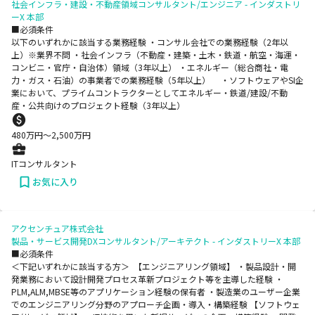
社会インフラ・建設・不動産領域コンサルタント/エンジニア - インダストリ
ーX 本部
■必須条件
以下のいずれかに該当する業務経験 ・コンサル会社での業務経験（2年以
上）※業界不問 ・社会インフラ（不動産・建築・土木・鉄道・航空・海運・
コンビニ・官庁・自治体）領域（3年以上） ・エネルギー（総合商社・電
力・ガス・石油）の事業者での業務経験（5年以上） ・ソフトウェアやSI企
業において、プライムコントラクターとしてエネルギー・鉄道/建設/不動
産・公共向けのプロジェクト経験（3年以上）
480
万円〜
2,500
万円
ITコンサルタント
お気に入り
アクセンチュア株式会社
製品・サービス開発DXコンサルタント/アーキテクト - インダストリーX 本部
■必須条件
＜下記いずれかに該当する方＞ 【エンジニアリング領域】 ・製品設計・開
発業務において設計開発プロセス革新プロジェクト等を主導した経験 ・
PLM,ALM,MBSE等のアプリケーション経験の保有者 ・製造業のユーザー企業
でのエンジニアリング分野のアプローチ企画・導入・構築経験 【ソフトウェ