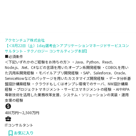
アクセンチュア株式会社
【＜8月22日（土）1day選考会＞アプリケーションマネージドサービスコン
サルタント – テクノロジー コンサルティング本部】
■必須条件
＜下記いずれかのご経験をお持ちの方＞ ・Java、Python、React、
Node.js、.Net、C#などの言語を用いたオープン系開発経験 ・COBOLを用い
た汎用系開発経験 ・モバイルアプリ開発経験 ・SAP、Salesforce、Oracle、
ServiceNowなどのパッケージを用いたカスタマイズ開発経験 ・データ分析基
盤設計構築経験 ・クラウドもしくはオンプレ環境でのサーバ、NW設計構築
経験 ・プロジェクトマネジメント・サービスマネジメントの経験 ・AIやRPA
等新技術を活用した業務改革支援、システム・ソリューションの実装・運用
支援の経験
480
万円〜
2,500
万円
ITコンサルタント
お気に入り