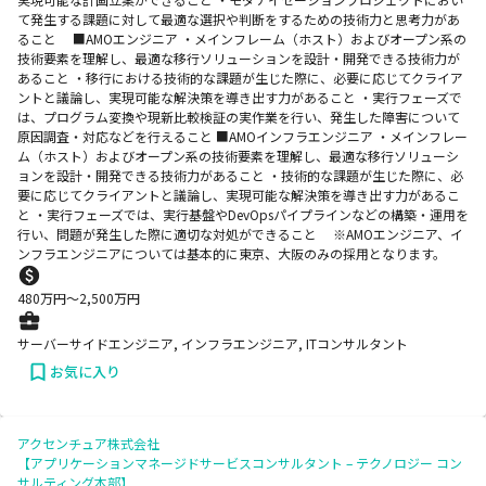
て発生する課題に対して最適な選択や判断をするための技術力と思考力があ
ること ■AMOエンジニア ・メインフレーム（ホスト）およびオープン系の
技術要素を理解し、最適な移行ソリューションを設計・開発できる技術力が
あること ・移行における技術的な課題が生じた際に、必要に応じてクライア
ントと議論し、実現可能な解決策を導き出す力があること ・実行フェーズで
は、プログラム変換や現新比較検証の実作業を行い、発生した障害について
原因調査・対応などを行えること ■AMOインフラエンジニア ・メインフレー
ム（ホスト）およびオープン系の技術要素を理解し、最適な移行ソリューシ
ョンを設計・開発できる技術力があること ・技術的な課題が生じた際に、必
要に応じてクライアントと議論し、実現可能な解決策を導き出す力があるこ
と ・実行フェーズでは、実行基盤やDevOpsパイプラインなどの構築・運用を
行い、問題が発生した際に適切な対処ができること ※AMOエンジニア、イ
ンフラエンジニアについては基本的に東京、大阪のみの採用となります。
480
万円〜
2,500
万円
サーバーサイドエンジニア, インフラエンジニア, ITコンサルタント
お気に入り
アクセンチュア株式会社
【アプリケーションマネージドサービスコンサルタント – テクノロジー コン
サルティング本部】