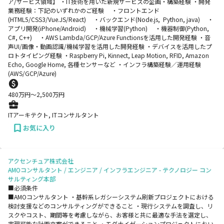
ア/サービス領域】 ・IT技術を用いた新規サービスの企画・構築経験 ・開発
業務経験：下記のいずれかのご経験 ・フロントエンド
(HTML5/CSS3/Vue.JS/React) ・バックエンド(Node.js, Python, java) ・
アプリ開発(iPhone/Android) ・機械学習(Python) ・機器制御(Python,
C#, C++) ・AWS Lambda/GCP/Azure Functionsを活用した開発経験 ・音
声UI/画像・動画認識/機械学習を活用した開発経験 ・デバイスを活用したプ
ロトタイピング経験 ・Raspberry Pi, Kinnect, Leap Motion, RFID, Amazon
Echo, Google Home, 各種センサーなど ・インフラ構築経験／運用経験
(AWS/GCP/Azure)
480
万円〜
2,500
万円
ITアーキテクト, ITコンサルタント
お気に入り
アクセンチュア株式会社
AMOコンサルタント / エンジニア / インフラエンジニア - テクノロジー コン
サルティング本部
■必須条件
■AMOコンサルタント ・基幹系レガシーシステム刷新プロジェクトにおける
検討支援などのコンサルティングができること ・現行システムを調査し、リ
スクやコスト、期間等を考慮しながら、お客様と共に最適な手法を選定し、
実現可能な計画立案ができること ・モダナイゼーションプロジェクトにおい