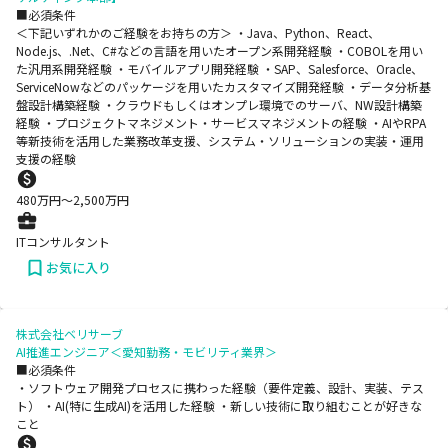
■必須条件
＜下記いずれかのご経験をお持ちの方＞ ・Java、Python、React、
Node.js、.Net、C#などの言語を用いたオープン系開発経験 ・COBOLを用い
た汎用系開発経験 ・モバイルアプリ開発経験 ・SAP、Salesforce、Oracle、
ServiceNowなどのパッケージを用いたカスタマイズ開発経験 ・データ分析基
盤設計構築経験 ・クラウドもしくはオンプレ環境でのサーバ、NW設計構築
経験 ・プロジェクトマネジメント・サービスマネジメントの経験 ・AIやRPA
等新技術を活用した業務改革支援、システム・ソリューションの実装・運用
支援の経験
480
万円〜
2,500
万円
ITコンサルタント
お気に入り
株式会社ベリサーブ
AI推進エンジニア＜愛知勤務・モビリティ業界＞
■必須条件
・ソフトウェア開発プロセスに携わった経験（要件定義、設計、実装、テス
ト） ・AI(特に生成AI)を活用した経験 ・新しい技術に取り組むことが好きな
こと