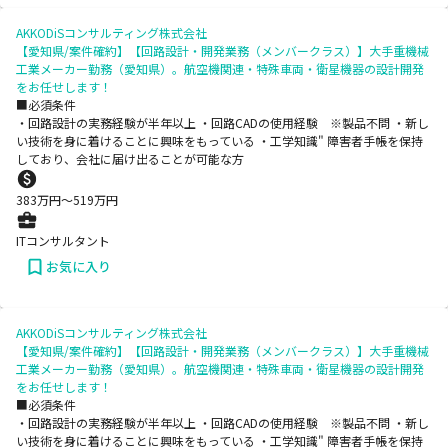
AKKODiSコンサルティング株式会社
【愛知県/案件確約】【回路設計・開発業務（メンバークラス）】大手重機械
工業メーカー勤務（愛知県）。航空機関連・特殊車両・衛星機器の設計開発
をお任せします！
■必須条件
・回路設計の実務経験が半年以上 ・回路CADの使用経験 ※製品不問 ・新し
い技術を身に着けることに興味をもっている ・工学知識" 障害者手帳を保持
しており、会社に届け出ることが可能な方
383
万円〜
519
万円
ITコンサルタント
お気に入り
AKKODiSコンサルティング株式会社
【愛知県/案件確約】【回路設計・開発業務（メンバークラス）】大手重機械
工業メーカー勤務（愛知県）。航空機関連・特殊車両・衛星機器の設計開発
をお任せします！
■必須条件
・回路設計の実務経験が半年以上 ・回路CADの使用経験 ※製品不問 ・新し
い技術を身に着けることに興味をもっている ・工学知識" 障害者手帳を保持