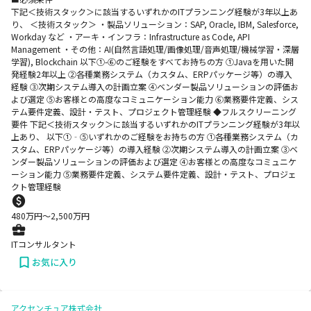
下記＜技術スタック＞に該当するいずれかのITプランニング経験が3年以上あ
り、 ＜技術スタック＞ ・製品ソリューション：SAP, Oracle, IBM, Salesforce,
Workday など ・アーキ・インフラ：Infrastructure as Code, API
Management ・その他：AI(自然言語処理/画像処理/音声処理/機械学習・深層
学習), Blockchain 以下①-⑥のご経験をすべてお持ちの方 ①Javaを用いた開
発経験2年以上 ②各種業務システム（カスタム、ERPパッケージ等）の導入
経験 ③次期システム導入の計画立案 ④ベンダー製品ソリューションの評価お
よび選定 ⑤お客様との高度なコミュニケーション能力 ⑥業務要件定義、シス
テム要件定義、設計・テスト、プロジェクト管理経験 ◆フルスクリーニング
要件 下記＜技術スタック＞に該当するいずれかのITプランニング経験が3年以
上あり、 以下①‐⑤いずれかのご経験をお持ちの方 ①各種業務システム（カ
スタム、ERPパッケージ等）の導入経験 ②次期システム導入の計画立案 ③ベ
ンダー製品ソリューションの評価および選定 ④お客様との高度なコミュニケ
ーション能力 ⑤業務要件定義、システム要件定義、設計・テスト、プロジェ
クト管理経験
480
万円〜
2,500
万円
ITコンサルタント
お気に入り
アクセンチュア株式会社