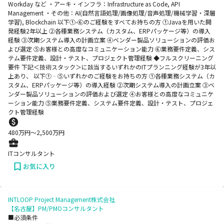
Workday など ・アーキ・インフラ：Infrastructure as Code, API
Management ・その他：AI(自然言語処理/画像処理/音声処理/機械学習・深層
学習), Blockchain 以下①-⑥のご経験をすべてお持ちの方 ①Javaを用いた開
発経験2年以上 ②各種業務システム（カスタム、ERPパッケージ等）の導入
経験 ③次期システム導入の計画立案 ④ベンダー製品ソリューションの評価お
よび選定 ⑤お客様との高度なコミュニケーション能力 ⑥業務要件定義、シス
テム要件定義、設計・テスト、プロジェクト管理経験 ◆フルスクリーニング
要件 下記＜技術スタック＞に該当するいずれかのITプランニング経験が3年以
上あり、 以下①‐⑤いずれかのご経験をお持ちの方 ①各種業務システム（カ
スタム、ERPパッケージ等）の導入経験 ②次期システム導入の計画立案 ③ベ
ンダー製品ソリューションの評価および選定 ④お客様との高度なコミュニケ
ーション能力 ⑤業務要件定義、システム要件定義、設計・テスト、プロジェ
クト管理経験
480
万円〜
2,500
万円
ITコンサルタント
お気に入り
INTLOOP Project Management株式会社
【名古屋】PM/PMOコンサルタント
■必須条件