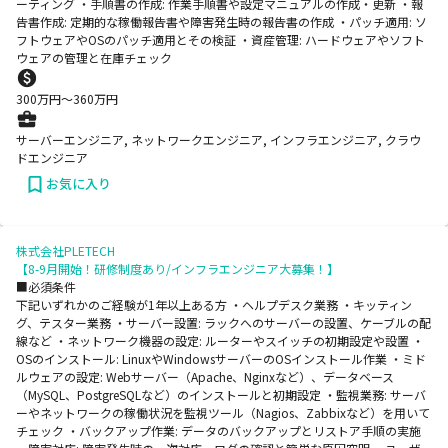
ーティング ・手順書の作成: 作業手順書や設定マニュアルの作成・更新 ・報
告書作成: 定期的な稼働報告書や障害発生時の報告書の作成 ・パッチ適用: ソ
フトウェアやOSのパッチ適用とその検証 ・資産管理: ハードウェアやソフト
ウェアの管理と在庫チェック
300
万円〜
360
万円
サーバーエンジニア, ネットワークエンジニア, インフラエンジニア, クラウ
ドエンジニア
お気に入り
株式会社PLETECH
【8-9月開始！研修制度あり/インフラエンジニア大募集！】
■必須条件
下記いずれかのご経験が1年以上ある方 ・ヘルプデスク業務 ・キッティン
グ、テスター業務 ・サーバー設置: ラックへのサーバーの設置、ケーブルの配
線など ・ネットワーク機器の設定: ルーターやスイッチの初期設定や設置 ・
OSのインストール: LinuxやWindowsサーバーのOSインストール作業 ・ミド
ルウェアの設定: Webサーバー（Apache、Nginxなど）、データベース
（MySQL、PostgreSQLなど）のインストールと初期設定 ・監視業務: サーバ
ーやネットワークの稼働状況を監視ツール（Nagios、Zabbixなど）を用いて
チェック ・バックアップ作業: データのバックアップとリストア手順の実施