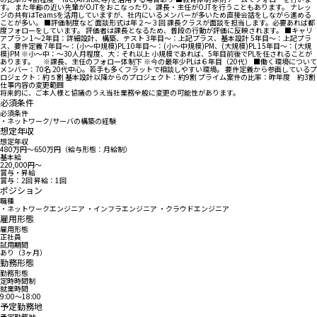
す。 また年齢の近い先輩がOJTをおこなったり、課長・主任がOJTを行うこともあります。 ナレッ
ジの共有はTeamsを活用していますが、社内にいるメンバーが多いため直接会話をしながら進める
ことが多い。 ■評価制度など 面談形式は年２～３回 課長クラスが面談を担当します。必要あれば都
度フォローをしています。 評価者は課長となるため、普段の行動が評価に反映されます。 ■キャリ
アプラン 1～2年目：詳細設計、構築、テスト 3年目～：上記プラス、基本設計 5年目～：上記プラ
ス、要件定義 7年目～：(小～中規模)PL 10年目～：(小～中規模)PM、(大規模)PL 15年目～：(大規
模)PM ※小～中：～30人月程度、大：それ以上 小規模であれば、5年目前後でPLを任されることが
あります。 ※課長、主任のフォロー体制下 ※今の最年少PLは６年目（20代） ■働く環境について
メンバー：70名 20代中心。若手も多くフラットで相談しやすい環境。 要件定義から参画しているプ
ロジェクト：約５割 基本設計以降からのプロジェクト：約9割 プライム案件の比率：昨年度 約3割
仕事内容の変更範囲
将来的に、ご本人様と協議のうえ当社業務全般に変更の可能性があります。
必須条件
必須条件
・ネットワーク/サーバの構築の経験
想定年収
想定年収
480万円〜650万円（給与形態：月給制）
基本給
220,000円〜
賞与・昇給
賞与：2回 昇給：1回
ポジション
職種
・ネットワークエンジニア ・インフラエンジニア ・クラウドエンジニア
雇用形態
雇用形態
正社員
試用期間
あり（3ヶ月）
勤務形態
勤務形態
定時時間制
就業時間
9:00〜18:00
予定勤務地
予定勤務地