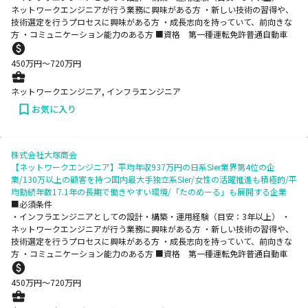
ネットワークエンジニアが行う業務に興味がある方 ・新しい技術の習得や、
技術選定を行うプロセスに興味がある方 ・成長志向を持っていて、前向きな
方 ・コミュニケーション能力のある方 ■資格 第一種運転免許普通自動車
450
万円〜
720
万円
ネットワークエンジニア, インフラエンジニア
お気に入り
株式会社大塚商会
【ネットワークエンジニア】平均年収937万円の日系SIer業界第4位の企
業/130万以上の顧客を持つ国内最大手独立系SIer/女性の活躍推進も積極的/平
均勤続年数17.1年の長期で働きやすい環境/「たのめーる」も展開する企業
■必須条件
・インフラエンジニアとしての設計・構築・運用経験（目安：3年以上） ・
ネットワークエンジニアが行う業務に興味がある方 ・新しい技術の習得や、
技術選定を行うプロセスに興味がある方 ・成長志向を持っていて、前向きな
方 ・コミュニケーション能力のある方 ■資格 第一種運転免許普通自動車
450
万円〜
720
万円