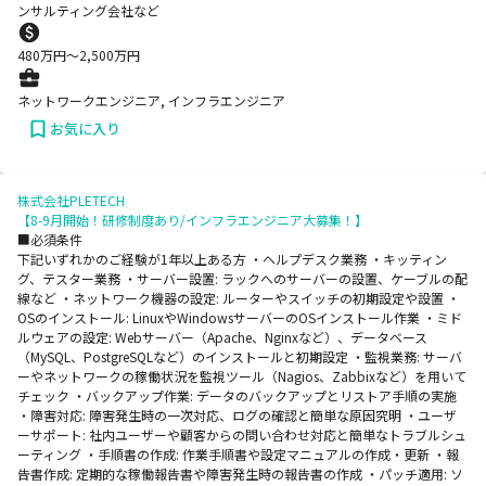
ンサルティング会社など
480
万円〜
2,500
万円
ネットワークエンジニア, インフラエンジニア
お気に入り
株式会社PLETECH
【8-9月開始！研修制度あり/インフラエンジニア大募集！】
■必須条件
下記いずれかのご経験が1年以上ある方 ・ヘルプデスク業務 ・キッティン
グ、テスター業務 ・サーバー設置: ラックへのサーバーの設置、ケーブルの配
線など ・ネットワーク機器の設定: ルーターやスイッチの初期設定や設置 ・
OSのインストール: LinuxやWindowsサーバーのOSインストール作業 ・ミド
ルウェアの設定: Webサーバー（Apache、Nginxなど）、データベース
（MySQL、PostgreSQLなど）のインストールと初期設定 ・監視業務: サーバ
ーやネットワークの稼働状況を監視ツール（Nagios、Zabbixなど）を用いて
チェック ・バックアップ作業: データのバックアップとリストア手順の実施
・障害対応: 障害発生時の一次対応、ログの確認と簡単な原因究明 ・ユーザ
ーサポート: 社内ユーザーや顧客からの問い合わせ対応と簡単なトラブルシュ
ーティング ・手順書の作成: 作業手順書や設定マニュアルの作成・更新 ・報
告書作成: 定期的な稼働報告書や障害発生時の報告書の作成 ・パッチ適用: ソ