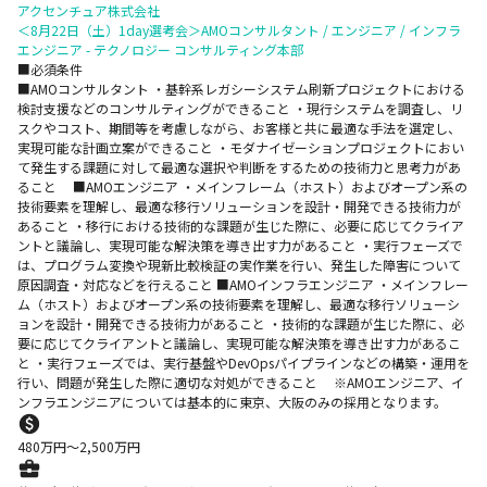
アクセンチュア株式会社
＜8月22日（土）1day選考会＞AMOコンサルタント / エンジニア / インフラ
エンジニア - テクノロジー コンサルティング本部
■必須条件
■AMOコンサルタント ・基幹系レガシーシステム刷新プロジェクトにおける
検討支援などのコンサルティングができること ・現行システムを調査し、リ
スクやコスト、期間等を考慮しながら、お客様と共に最適な手法を選定し、
実現可能な計画立案ができること ・モダナイゼーションプロジェクトにおい
て発生する課題に対して最適な選択や判断をするための技術力と思考力があ
ること ■AMOエンジニア ・メインフレーム（ホスト）およびオープン系の
技術要素を理解し、最適な移行ソリューションを設計・開発できる技術力が
あること ・移行における技術的な課題が生じた際に、必要に応じてクライア
ントと議論し、実現可能な解決策を導き出す力があること ・実行フェーズで
は、プログラム変換や現新比較検証の実作業を行い、発生した障害について
原因調査・対応などを行えること ■AMOインフラエンジニア ・メインフレー
ム（ホスト）およびオープン系の技術要素を理解し、最適な移行ソリューシ
ョンを設計・開発できる技術力があること ・技術的な課題が生じた際に、必
要に応じてクライアントと議論し、実現可能な解決策を導き出す力があるこ
と ・実行フェーズでは、実行基盤やDevOpsパイプラインなどの構築・運用を
行い、問題が発生した際に適切な対処ができること ※AMOエンジニア、イ
ンフラエンジニアについては基本的に東京、大阪のみの採用となります。
480
万円〜
2,500
万円