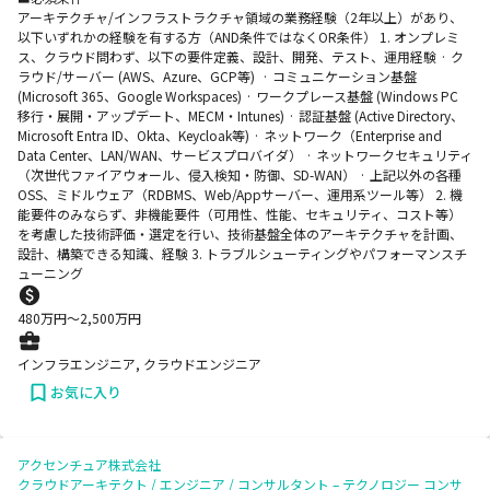
アーキテクチャ/インフラストラクチャ領域の業務経験（2年以上）があり、
以下いずれかの経験を有する方（AND条件ではなくOR条件） 1. オンプレミ
ス、クラウド問わず、以下の要件定義、設計、開発、テスト、運用経験 · ク
ラウド/サーバー (AWS、Azure、GCP等) · コミュニケーション基盤
(Microsoft 365、Google Workspaces) · ワークプレース基盤 (Windows PC
移行・展開・アップデート、MECM・Intunes) · 認証基盤 (Active Directory、
Microsoft Entra ID、Okta、Keycloak等) · ネットワーク（Enterprise and
Data Center、LAN/WAN、サービスプロバイダ） · ネットワークセキュリティ
（次世代ファイアウォール、侵入検知・防御、SD-WAN） · 上記以外の各種
OSS、ミドルウェア（RDBMS、Web/Appサーバー、運用系ツール等） 2. 機
能要件のみならず、非機能要件（可用性、性能、セキュリティ、コスト等）
を考慮した技術評価・選定を行い、技術基盤全体のアーキテクチャを計画、
設計、構築できる知識、経験 3. トラブルシューティングやパフォーマンスチ
ューニング
480
万円〜
2,500
万円
インフラエンジニア, クラウドエンジニア
お気に入り
アクセンチュア株式会社
クラウドアーキテクト / エンジニア / コンサルタント – テクノロジー コンサ