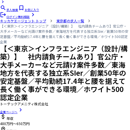
求人検索
お気に入り
ログイン
無料相談
キッカケエージェント
トップ
東京都の求人一覧
【＜東京＞インフラエンジニア（設計/構築）】 社内請負チームあり】官公庁・
大手メーカーなど元請け案件多数／東海地方を代表する独立系SIer／創業50年の安
定基盤／平均勤続17.4年と腰を据えて長く働く事ができる環境／ホワイト500認定
企業
【＜東京＞インフラエンジニア（設計/構
築）】 社内請負チームあり】官公庁・
大手メーカーなど元請け案件多数／東海
地方を代表する独立系SIer／創業50年の
安定基盤／平均勤続17.4年と腰を据えて
長く働く事ができる環境／ホワイト500
認定企業
トーテックアメニティ株式会社
企業ページへ
年収
480万円〜650万円