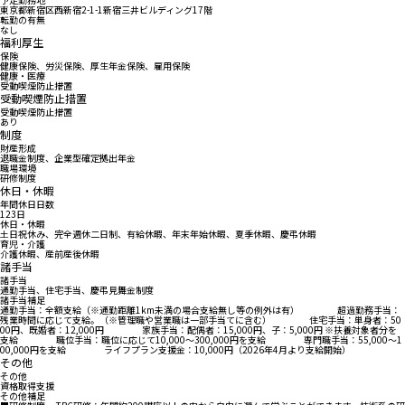
東京都新宿区西新宿2-1-1新宿三井ビルディング17階
転勤の有無
なし
福利厚生
保険
健康保険、労災保険、厚生年金保険、雇用保険
健康・医療
受動喫煙防止措置
受動喫煙防止措置
受動喫煙防止措置
あり
制度
財産形成
退職金制度、企業型確定拠出年金
職場環境
研修制度
休日・休暇
年間休日日数
123日
休日・休暇
土日祝休み、完全週休二日制、有給休暇、年末年始休暇、夏季休暇、慶弔休暇
育児・介護
介護休暇、産前産後休暇
諸手当
諸手当
通勤手当、住宅手当、慶弔見舞金制度
諸手当補足
通勤手当：全額支給（※通勤距離1km未満の場合支給無し等の例外は有） 超過勤務手当：
残業時間に応じて支給。（※管理職や営業職は一部手当てに含む） 住宅手当：単身者：50
00円、既婚者：12,000円 家族手当：配偶者：15,000円、子：5,000円 ※扶養対象者分を
支給 職位手当：職位に応じて10,000～300,000円を支給 専門職手当：55,000～1
00,000円を支給 ライフプラン支援金：10,000円（2026年4月より支給開始）
その他
その他
資格取得支援
その他補足