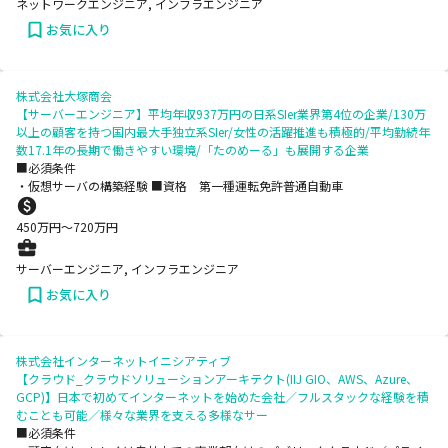
ネットワークエンジニア, インフラエンジニア
お気に入り
株式会社大塚商会
【サーバーエンジニア】平均年収937万円の日系SIer業界第4位の企業/130万
以上の顧客を持つ国内最大手独立系SIer/女性の活躍推進も積極的/平均勤続年
数17.1年の長期で働きやすい環境/「たのめーる」も展開する企業
■必須条件
・仮想サーバの構築経験 ■資格 第一種運転免許普通自動車
450
万円〜
720
万円
サーバーエンジニア, インフラエンジニア
お気に入り
株式会社インターネットイニシアティブ
【クラウド_クラウドソリューションアーキテクト(IIJ GIO、AWS、Azure、
GCP)】日本で初めてインターネットを始めた会社／フルスタックな経験を積
むことも可能／様々な業界を支える多様なサー
■必須条件