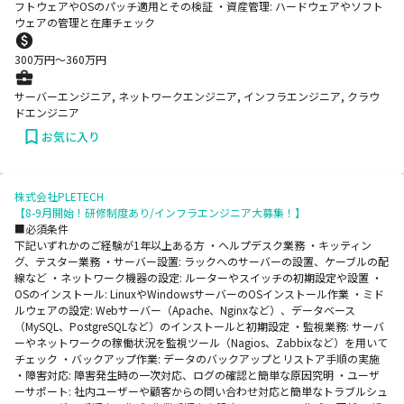
フトウェアやOSのパッチ適用とその検証 ・資産管理: ハードウェアやソフト
ウェアの管理と在庫チェック
300
万円〜
360
万円
サーバーエンジニア, ネットワークエンジニア, インフラエンジニア, クラウ
ドエンジニア
お気に入り
株式会社PLETECH
【8-9月開始！研修制度あり/インフラエンジニア大募集！】
■必須条件
下記いずれかのご経験が1年以上ある方 ・ヘルプデスク業務 ・キッティン
グ、テスター業務 ・サーバー設置: ラックへのサーバーの設置、ケーブルの配
線など ・ネットワーク機器の設定: ルーターやスイッチの初期設定や設置 ・
OSのインストール: LinuxやWindowsサーバーのOSインストール作業 ・ミド
ルウェアの設定: Webサーバー（Apache、Nginxなど）、データベース
（MySQL、PostgreSQLなど）のインストールと初期設定 ・監視業務: サーバ
ーやネットワークの稼働状況を監視ツール（Nagios、Zabbixなど）を用いて
チェック ・バックアップ作業: データのバックアップとリストア手順の実施
・障害対応: 障害発生時の一次対応、ログの確認と簡単な原因究明 ・ユーザ
ーサポート: 社内ユーザーや顧客からの問い合わせ対応と簡単なトラブルシュ