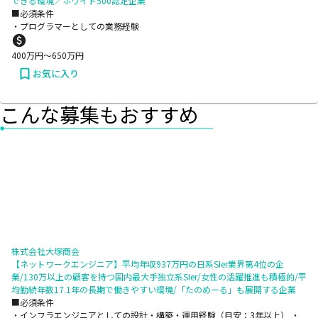
できる環境／ホワイト500認定企業
■必須条件
・プログラマーとしての業務経験
400
万円〜
650
万円
お気に入り
こんな募集もおすすめ
株式会社大塚商会
【ネットワークエンジニア】平均年収937万円の日系SIer業界第4位の企
業/130万以上の顧客を持つ国内最大手独立系SIer/女性の活躍推進も積極的/平
均勤続年数17.1年の長期で働きやすい環境/「たのめーる」も展開する企業
■必須条件
・インフラエンジニアとしての設計・構築・運用経験（目安：3年以上） ・