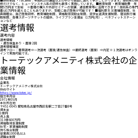
■研修制度 ・TBC研修：年間約200講座以上の中から自由に選んで学ぶことができます。技術系の研
修だけでなく、ヒューマンスキル系の研修も数多く実施しています。 ■教育制度 ・教育補助費…年
間5万円まで支給 ※書籍の購入や外部セミナーの受講、通信教育等に活用できます！技術系の専門
書は1万円を超えることもありますが、気軽に自己啓発が可能です！ ■福利厚生 災害補償制度、社
員親睦会、自己啓発研修、教育補助制度、資格取得奨励金制度、奨学金返済支援制度、宿泊旅行補
助制度、各種スポーツチケットの提供、ライフプラン支援金（1万円/月）、ベネフィットステーシ
ョンなど
選考情報
選考内容
選考情報
・適性検査あり ・面接 2回
選考情報補足
選考フロー：書類選考⇒一次選考（面接/適性検査）⇒最終選考（面接）⇒内定 ※１次選考はオンラ
インで実施可能です。
トーテックアメニティ株式会社の企
業情報
会社情報
企業名
トーテックアメニティ株式会社
Webサイト
https://www.totec.jp/
設立年月日
1971年05月
本社所在地
〒451-0045 愛知県名古屋市西区名駅二丁目27番8号
資本金
1億円
売上高
313億600万円
資格取得支援制度
社宅・家賃補助制度
持ち株会制度
従業員1000名以上
退職金制度