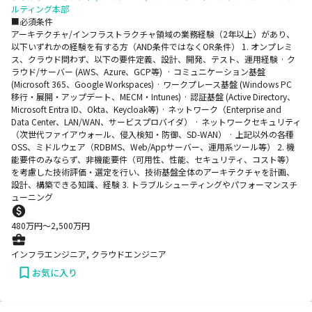
ルティング本部
■必須条件
アーキテクチャ/インフラストラクチャ領域の業務経験（2年以上）があり、
以下いずれかの経験を有する方（AND条件ではなくOR条件） 1. オンプレミ
ス、クラウド問わず、以下の要件定義、設計、開発、テスト、運用経験 · ク
ラウド/サーバー (AWS、Azure、GCP等) · コミュニケーション基盤
(Microsoft 365、Google Workspaces) · ワークプレース基盤 (Windows PC
移行・展開・アップデート、MECM・Intunes) · 認証基盤 (Active Directory、
Microsoft Entra ID、Okta、Keycloak等) · ネットワーク（Enterprise and
Data Center、LAN/WAN、サービスプロバイダ） · ネットワークセキュリティ
（次世代ファイアウォール、侵入検知・防御、SD-WAN） · 上記以外の各種
OSS、ミドルウェア（RDBMS、Web/Appサーバー、運用系ツール等） 2. 機
能要件のみならず、非機能要件（可用性、性能、セキュリティ、コスト等）
を考慮した技術評価・選定を行い、技術基盤全体のアーキテクチャを計画、
設計、構築できる知識、経験 3. トラブルシューティングやパフォーマンスチ
ューニング
480
万円〜
2,500
万円
インフラエンジニア, クラウドエンジニア
お気に入り