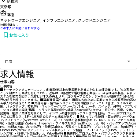
勤務地
東京都
職種
ネットワークエンジニア, インフラエンジニア, クラウドエンジニア
技術試験なし
この求人にお問い合わせする
お気に入り
お問い合わせする
目次
求人情報
仕事内容
仕事内容
■トーテックアメニティについて 創業50年以上の東海圏を創業の地としたIT企業です。 独立系Sier
として確固たる実績を有しており、近年は13期連続で増収増益を実現。。 今後は自社製品、自社シ
ステムを拡充を図り、既存ビジネスの売上ＵＰ、当グループとのシナジー効果が期待できるM&Aを
行い成長を続けていきます。 ■募集背景 案件増加・ 組織拡大のために即戦力または成長意欲の高い
若手人材の確保のため ■業務内容 ・情報系システムの設計/構築(ディレクトリ管理、ウイルス対
策、バックアップ、監視等) ・ネットワークリプレース(UTM、ルータ、スイッチ、AP等) ・アプリケ
ーション基盤の設計/構築 ・クラウド基盤の設計/構築(Azure/AWS) 自治体・官公庁、医療、文教、
民需等、幅広い業種を対象として、インフラの基本設計～テストまでを担当。 チームはプロジェク
トごとに異なり、3名～10名ほどのチーム構成があり。 ■携わっている技術 ・富士通系ハードウェ
ア/ソフトウェア(Systemwalkerシリーズ) ・OS標準の各種機能(SMTP、DNS、NTP、ファイル共有
等) ・仮想化基盤(vSphere、Hyper-V) ・ウイルス対策(TrendMicro、ESET等) ・バックアップ(Arcse
rve、NetBackup、Acronis等) ・監視(Zabbix、各種メーカ製品等) ・プロキシ(i-Filter、Squid等) ・
Cisco/Cisco(Meraki)/アライドテレシス製ネットワーク機器 ・L2・L3スイッチ(Cisco、アライドテ
レシス等) ・各種UTM製品(Forti、Palo Alto等) ■先進的なプロジェクト ・パブリッククラウド案件
の比率が4割程度 ・IaC(Ansible等)を活用する場合あり ■教育体制 原則チームでフォローを行いま