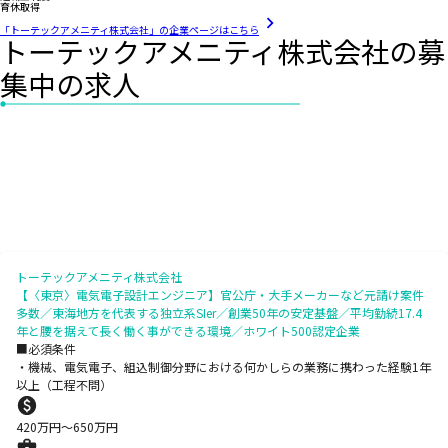
育休取得
「トーテックアメニティ株式会社」の企業ページはこちら
トーテックアメニティ株式会社の募
集中の求人
トーテックアメニティ株式会社
【〈東京〉電気電子設計エンジニア】官公庁・大手メーカーなど元請け案件
多数／東海地方を代表する独立系SIer／創業50年の安定基盤／平均勤続17.4
年と腰を据えて長く働く事ができる環境／ホワイト500認定企業
■必須条件
・機械、電気電子、組込制御分野における何かしらの業務に携わった経験1年
以上（工程不問）
420
万円〜
650
万円