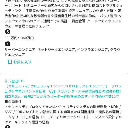
・障害対応: 障害発生時の一次対応、ログの確認と簡単な原因究明 ・ユーザ
ーサポート: 社内ユーザーや顧客からの問い合わせ対応と簡単なトラブルシュ
ーティング ・手順書の作成: 作業手順書や設定マニュアルの作成・更新 ・報
告書作成: 定期的な稼働報告書や障害発生時の報告書の作成 ・パッチ適用: ソ
フトウェアやOSのパッチ適用とその検証 ・資産管理: ハードウェアやソフト
ウェアの管理と在庫チェック
300
万円〜
360
万円
サーバーエンジニア, ネットワークエンジニア, インフラエンジニア, クラウ
ドエンジニア
お気に入り
株式会社DTS
【セキュリティ/セキュリティエンジニア(ゼロトラストエンジニア) プロジ
ェクトマネジメント責任者 CB】メガバンク・大手通信会社との取引多数！
独立系SIer／最短2年目からのリーダー経験を積めます／平均勤続年数15年
■必須条件
・セキュリティプロダクトまたはセキュリティシステムの開発経験 ・MDM /
SASE / EDRのいずれかの領域に関する知識または開発経験 ・複数名の開発チ
ームをリードした経験（リーダーまたはテックリード） ・システム設計また
はアーキテクチャ設計の経験