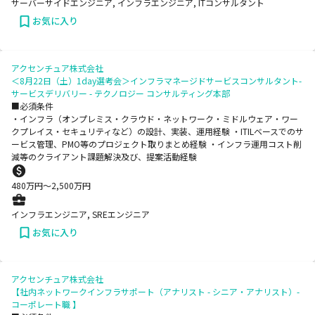
サーバーサイドエンジニア, インフラエンジニア, ITコンサルタント
お気に入り
アクセンチュア株式会社
＜8月22日（土）1day選考会＞インフラマネージドサービスコンサルタント-
サービスデリバリー - テクノロジー コンサルティング本部
■必須条件
・インフラ（オンプレミス・クラウド・ネットワーク・ミドルウェア・ワー
クプレイス・セキュリティなど）の設計、実装、運用経験 ・ITILベースでのサ
ービス管理、PMO等のプロジェクト取りまとめ経験 ・インフラ運用コスト削
減等のクライアント課題解決及び、提案活動経験
480
万円〜
2,500
万円
インフラエンジニア, SREエンジニア
お気に入り
アクセンチュア株式会社
【社内ネットワークインフラサポート（アナリスト - シニア・アナリスト）-
コーポレート職 】