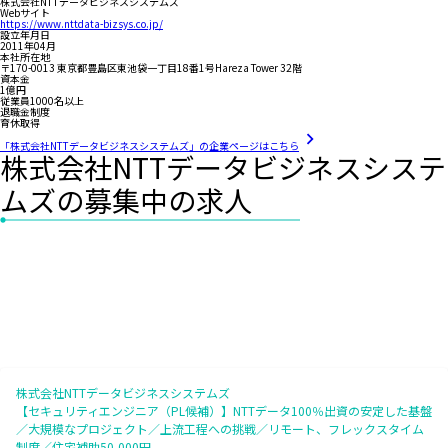
株式会社NTTデータビジネスシステムズ
Webサイト
https://www.nttdata-bizsys.co.jp/
設立年月日
2011年04月
本社所在地
〒170-0013 東京都豊島区東池袋一丁目18番1号Hareza Tower 32階
資本金
1億円
従業員1000名以上
退職金制度
育休取得
「株式会社NTTデータビジネスシステムズ」の企業ページはこちら
株式会社NTTデータビジネスシステ
ムズの募集中の求人
株式会社NTTデータビジネスシステムズ
【セキュリティエンジニア（PL候補）】NTTデータ100％出資の安定した基盤
／大規模なプロジェクト／上流工程への挑戦／リモート、フレックスタイム
制度／住宅補助50,000円