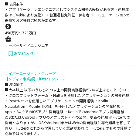
■必須条件
・アプリケーションエンジニアとしてシステム開発の経験がある方（経験年
数はご年齢により変動） ・普通運転免許証 保有者 ・コミュニケーションが
得意でお客様対応経験がある方
450
万円〜
720
万円
サーバーサイドエンジニア
お気に入り
サイバーエージェントグループ
【メディア事業部】Flutterエンジニア
■必須条件
■大卒以上 以下のうちひとつ以上の開発実務経験が7年以上あること（※）
・クロスプラットフォーム ・Flutterを使用したアプリケーションの開発経験
・ReactNativeを使用したアプリケーションの開発経験 ・Kotlin
Multiplatform Mobile（KMM）を使用したアプリケーションの開発経験 ・
App ・SwiftでのiOSアプリ開発経験 ・KotlinでのAndroidアプリ開発経験 ・
iOSまたはAndroidアプリのアプリストアへの公開、更新の経験 ※Flutterでの
開発となりますが、iOSやAndroidまたはWebの開発経験と専門知識を有して
おり、Flutterをこれから学習していく意欲があれば、Flutterそのものの経験は
必須ではありません。