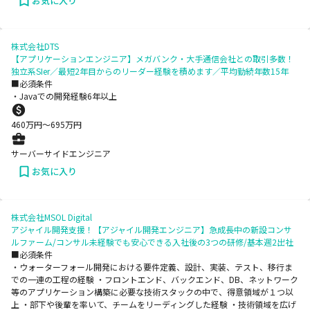
お気に入り
株式会社DTS
【アプリケーションエンジニア】メガバンク・大手通信会社との取引多数！
独立系SIer／最短2年目からのリーダー経験を積めます／平均勤続年数15年
■必須条件
・Javaでの開発経験6年以上
460
万円〜
695
万円
サーバーサイドエンジニア
お気に入り
株式会社MSOL Digital
アジャイル開発支援！【アジャイル開発エンジニア】急成長中の新設コンサ
ルファーム/コンサル未経験でも安心できる入社後の3つの研修/基本週2出社
■必須条件
・ウォーターフォール開発における要件定義、設計、実装、テスト、移行ま
での一連の工程の経験 ・フロントエンド、バックエンド、DB、ネットワーク
等のアプリケーション構築に必要な技術スタックの中で、得意領域が１つ以
上 ・部下や後輩を率いて、チームをリーディングした経験 ・技術領域を広げ