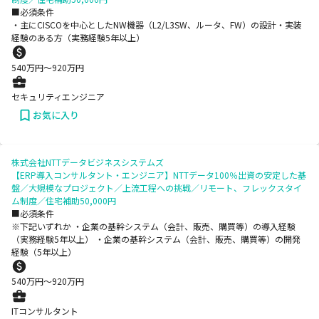
■必須条件
・主にCISCOを中心としたNW機器（L2/L3SW、ルータ、FW）の設計・実装
経験のある方（実務経験5年以上）
540
万円〜
920
万円
セキュリティエンジニア
お気に入り
株式会社NTTデータビジネスシステムズ
【ERP導入コンサルタント・エンジニア】NTTデータ100％出資の安定した基
盤／大規模なプロジェクト／上流工程への挑戦／リモート、フレックスタイ
ム制度／住宅補助50,000円
■必須条件
※下記いずれか ・企業の基幹システム（会計、販売、購買等）の導入経験
（実務経験5年以上） ・企業の基幹システム（会計、販売、購買等）の開発
経験（5年以上）
540
万円〜
920
万円
ITコンサルタント