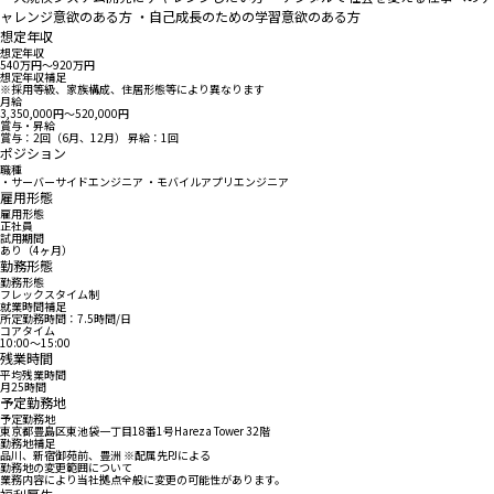
ャレンジ意欲のある方 ・自己成長のための学習意欲のある方
想定年収
想定年収
540万円〜920万円
想定年収補足
※採用等級、家族構成、住居形態等により異なります
月給
3,350,000円〜520,000円
賞与・昇給
賞与：2回（6月、12月） 昇給：1回
ポジション
職種
・サーバーサイドエンジニア ・モバイルアプリエンジニア
雇用形態
雇用形態
正社員
試用期間
あり（4ヶ月）
勤務形態
勤務形態
フレックスタイム制
就業時間補足
所定勤務時間：7.5時間/日
コアタイム
10:00〜15:00
残業時間
平均残業時間
月25時間
予定勤務地
予定勤務地
東京都豊島区東池袋一丁目18番1号Hareza Tower 32階
勤務地補足
品川、新宿御苑前、豊洲 ※配属先PJによる
勤務地の変更範囲について
業務内容により当社拠点全般に変更の可能性があります。