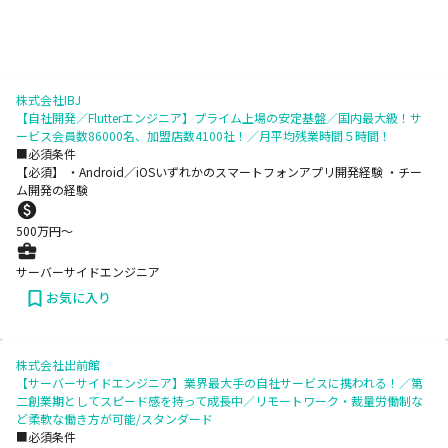
株式会社IBJ
【自社開発／Flutterエンジニア】プライム上場の安定基盤／国内最大級！サ
ービス会員数86000名、加盟店数4100社！／月平均残業時間５時間！
■必須条件
【必須】 ・Android／iOSいずれかのスマートフォンアプリ開発経験 ・チー
ム開発の経験
500
万円〜
サーバーサイドエンジニア
お気に入り
株式会社出前館
【サーバーサイドエンジニア】業界最大手の自社サービスに携われる！／第
二創業期としてスピード感を持って成長中／リモートワーク・裁量労働制な
ど柔軟な働き方が可能/スタンダード
■必須条件