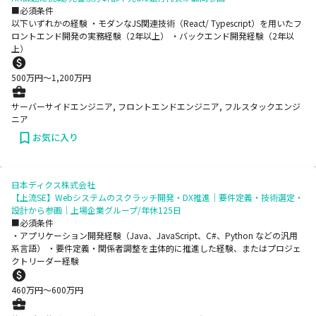
■必須条件
以下いずれかの経験 ・モダンなJS関連技術（React/ Typescript）を用いたフ
ロントエンド開発の実務経験（2年以上） ・バックエンド開発経験（2年以
上）
500
万円〜
1,200
万円
サーバーサイドエンジニア, フロントエンドエンジニア, フルスタックエンジ
ニア
お気に入り
日本ディクス株式会社
【上流SE】Webシステムのスクラッチ開発・DX推進｜要件定義・技術選定・
設計から参画｜上場企業グループ/年休125日
■必須条件
・アプリケーション開発経験（Java、JavaScript、C#、Python などの汎用
系言語） ・要件定義・関係者調整を主体的に推進した経験、またはプロジェ
クトリーダー経験
460
万円〜
600
万円