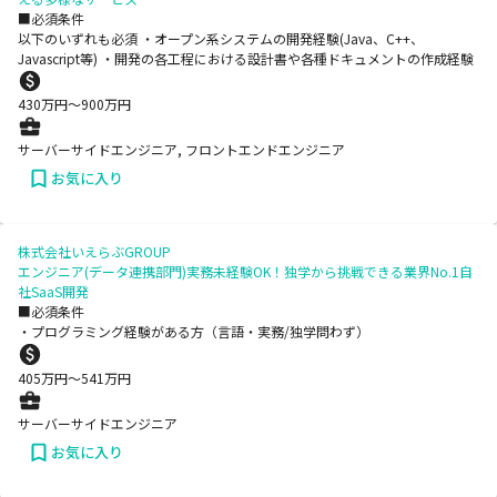
■必須条件
以下のいずれも必須 ・オープン系システムの開発経験(Java、C++、
Javascript等) ・開発の各工程における設計書や各種ドキュメントの作成経験
430
万円〜
900
万円
サーバーサイドエンジニア, フロントエンドエンジニア
お気に入り
株式会社いえらぶGROUP
エンジニア(データ連携部門)実務未経験OK！独学から挑戦できる業界No.1自
社SaaS開発
■必須条件
・プログラミング経験がある方（言語・実務/独学問わず）
405
万円〜
541
万円
サーバーサイドエンジニア
お気に入り