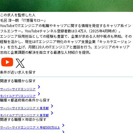
この求人を監修した人
毛呂 淳一朗 「IT菩薩モロー」
YouTubeでITエンジニアの転職やキャリアに関する情報を発信するキャリア系イン
フルエンサー。YouTubeチャンネル登録者数は3.4万人（2025年4月時点）。
エンジニア採用担当としての経験も豊富で、企業が求める人材や視点も熟知。その
経験を活かし、現在はITエンジニア特化のキャリア支援企業「キッカケエージェン
ト」を立ち上げ、月間120人のITエンジニアと面談を行う。エンジニアのキャリア
志向と企業課題の解決を両立する最適な人材紹介を提供。
条件が近い求人を探す
関連する職種から探す
サーバーサイドエンジニア
モバイルアプリエンジニア
職種×都道府県の条件から探す
サーバーサイドエンジニア × 東京都
モバイルアプリエンジニア × 東京都
関連する職種×年収から探す
サーバーサイドエンジニア × 年収500万以上