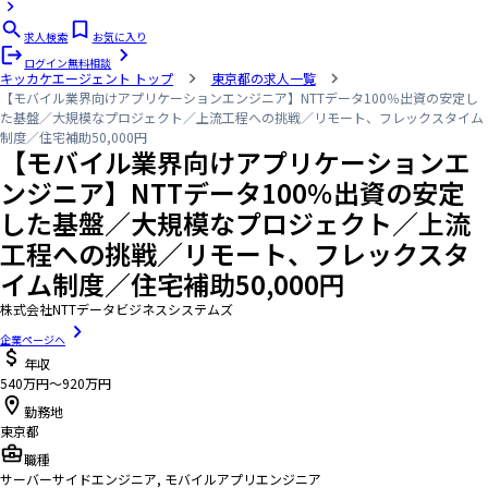
求人検索
お気に入り
ログイン
無料相談
キッカケエージェント
トップ
東京都の求人一覧
【モバイル業界向けアプリケーションエンジニア】NTTデータ100％出資の安定し
た基盤／大規模なプロジェクト／上流工程への挑戦／リモート、フレックスタイム
制度／住宅補助50,000円
【モバイル業界向けアプリケーションエ
ンジニア】NTTデータ100％出資の安定
した基盤／大規模なプロジェクト／上流
工程への挑戦／リモート、フレックスタ
イム制度／住宅補助50,000円
株式会社NTTデータビジネスシステムズ
企業ページへ
年収
540万円〜920万円
勤務地
東京都
職種
サーバーサイドエンジニア, モバイルアプリエンジニア