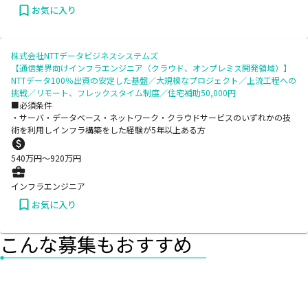
お気に入り
株式会社NTTデータビジネスシステムズ
【通信業界向けインフラエンジニア（クラウド、オンプレミス開発領域）】
NTTデータ100％出資の安定した基盤／大規模なプロジェクト／上流工程への
挑戦／リモート、フレックスタイム制度／住宅補助50,000円
■必須条件
・サーバ・データベース・ネットワーク・クラウドサービスのいずれかの技
術を利用しインフラ構築をした経験が5年以上ある方
540
万円〜
920
万円
インフラエンジニア
お気に入り
こんな募集もおすすめ