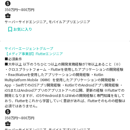
350
万円〜
800
万円
サーバーサイドエンジニア, モバイルアプリエンジニア
お気に入り
サイバーエージェントグループ
【メディア事業部】Flutterエンジニア
■必須条件
■大卒以上 以下のうちひとつ以上の開発実務経験が7年以上あること（※）
・クロスプラットフォーム ・Flutterを使用したアプリケーションの開発経験
・ReactNativeを使用したアプリケーションの開発経験 ・Kotlin
Multiplatform Mobile（KMM）を使用したアプリケーションの開発経験 ・
App ・SwiftでのiOSアプリ開発経験 ・KotlinでのAndroidアプリ開発経験 ・
iOSまたはAndroidアプリのアプリストアへの公開、更新の経験 ※Flutterでの
開発となりますが、iOSやAndroidまたはWebの開発経験と専門知識を有して
おり、Flutterをこれから学習していく意欲があれば、Flutterそのものの経験は
必須ではありません。
350
万円〜
800
万円
サーバーサイドエンジニア, モバイルアプリエンジニア