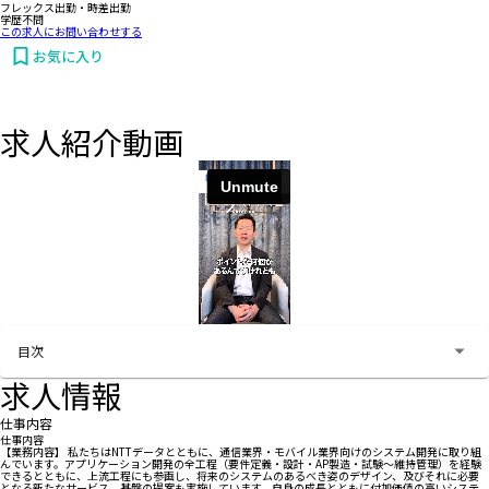
フレックス出勤・時差出勤
学歴不問
この求人にお問い合わせする
お気に入り
求人紹介動画
お問い合わせする
目次
求人情報
仕事内容
仕事内容
【業務内容】 私たちはNTTデータとともに、通信業界・モバイル業界向けのシステム開発に取り組
んでいます。アプリケーション開発の全工程（要件定義・設計・AP製造・試験～維持管理）を経験
できるとともに、上流工程にも参画し、将来のシステムのあるべき姿のデザイン、及びそれに必要
となる新たなサービス、基盤の提案も実施しています。自身の成長とともに付加価値の高いシステ