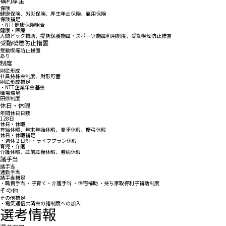
福利厚生
保険
健康保険、労災保険、厚生年金保険、雇用保険
保険補足
・NTT健康保険組合
健康・医療
人間ドック補助、提携保養施設・スポーツ施設利用制度、受動喫煙防止措置
受動喫煙防止措置
受動喫煙防止措置
あり
制度
財産形成
社員持株会制度、財形貯蓄
財産形成補足
・NTT企業年金基金
職場環境
研修制度
休日・休暇
年間休日日数
128日
休日・休暇
有給休暇、年末年始休暇、夏季休暇、慶弔休暇
休日・休暇補足
・週休２日制 ・ライフプラン休暇
育児・介護
介護休暇、産前産後休暇、看病休暇
諸手当
諸手当
通勤手当
諸手当補足
・職責手当 ・子育て・介護手当 ・住宅補助 ・持ち家取得利子補助制度
その他
その他補足
・電気通信共済会の諸制度への加入
選考情報