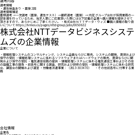
選考内容
選考情報
・適性検査あり ・面接 2回
選考情報補足
書類選考 →一次選考（面接、適性テスト）→最終選考（面接）→ 内定 グループ会社が採用業務の一
部支援を行っているため、当求人票にご応募頂いた際には以下記載の企業へ個人情報を提供させて
頂きますので、あらかじめご了承ください。 ・株式会社ＮＴＴデータ・ウィズ ■個人情報の取り扱
いについて https://hrmos.co/pages/nttd-group/jobs/0050632
株式会社NTTデータビジネスシステ
ムズの企業情報
企業について
・情報処理システムのコンサルティング、システム企画ならびに販売、システムの開発、賃貸および
保守の受託 ・情報処理システムに係わるソフトウェアまたはハードウェアの販売、賃貸ならびに開
発および保守の受託 ・電気通信役務の提供 ・情報処理システムに係わる電気通信工事およびその他
の設備工事の請負 ・前各号に関する調査、研究および研修の受託 ・情報処理システムに係わる研究
会、講習会の開催および運営 ・労働者派遣事業：（派13-303470） ・その他前各号に付帯する業
務
会社情報
企業名