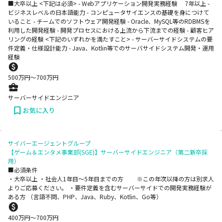
■大卒以上 <下記は必須> - Webアプリケーション開発実務経験 7年以上 -
ビジネスレベルの日本語能力 - コンピュータサイエンスの基礎を身につけて
いること - チームでのソフトウェア開発経験 - Oracle、MySQL等のRDBMSを
利用した開発経験 - 開発プロセスにおける上流から下流までの経験 - 顧客ヒア
リングの経験 <下記のいずれかを満たすこと> - サーバーサイドシステムの要
件定義・仕様設計能力 - Java、Kotlin等でのサーバサイドシステム開発・運用
経験
500
万円〜
700
万円
サーバーサイドエンジニア
お気に入り
サイバーエージェントグループ
【ゲーム＆エンタメ事業部(SGE)】サーバーサイドエンジニア（第二新卒採
用）
■必須条件
・大卒以上 ・社会人1年目～5年目までの方 ※この年次以降の方は別求人
よりご応募ください。 ・要件定義を含むサーバーサイドでの開発実務経験が
ある方 （言語不問、PHP、Java、Ruby、Kotlin、Go等）
400
万円〜
700
万円