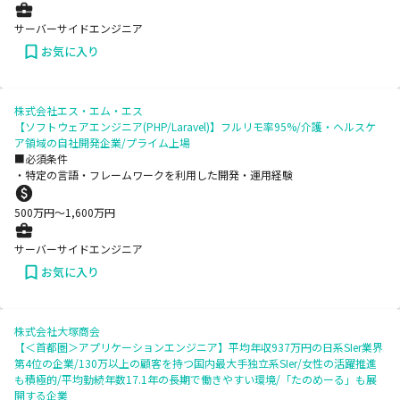
サーバーサイドエンジニア
お気に入り
株式会社エス・エム・エス
【ソフトウェアエンジニア(PHP/Laravel)】フルリモ率95%/介護・ヘルスケ
ア領域の自社開発企業/プライム上場
■必須条件
・特定の言語・フレームワークを利用した開発・運用経験
500
万円〜
1,600
万円
サーバーサイドエンジニア
お気に入り
株式会社大塚商会
【＜首都圏＞アプリケーションエンジニア】平均年収937万円の日系SIer業界
第4位の企業/130万以上の顧客を持つ国内最大手独立系SIer/女性の活躍推進
も積極的/平均勤続年数17.1年の長期で働きやすい環境/「たのめーる」も展
開する企業