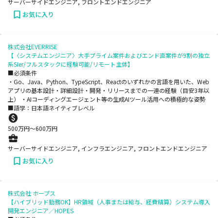
サーバーサイドエンジニア, フロントエンドエンジニア
お気に入り
株式会社EVERRISE
【〈システムエンジニア〉大手プライム案件およびエンド直案件が9割の独立
系SIer/フルスタックに経験可能/リモート主体】
■必須条件
・Go、Java、Python、TypeScript、Reactのいずれかの言語を用いた、Web
アプリの基本設計・詳細設計・開発・リリースまでの一連の経験（目安3年以
上） ・AIコーディングエージェント等の生成AIツール活用への積極的な姿勢
■語学：日本語ネイティブレベル
500
万円〜
600
万円
サーバーサイドエンジニア, インフラエンジニア, フロントエンドエンジニア
お気に入り
株式会社 ホープス
【ハイブリッド勤務OK】HR領域（人事または給与、経費精算）システム導入
開発エンジニア／HOPES