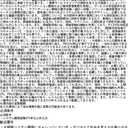
ムの具現化に貢献できる仕事です。 ・携帯サービスキャリアの根幹を支える大規模ミッションクリ
ティカルシステムのアプリケーション開発および維持管理業務を実施し、サービスの安定提供を担
っていただきます。 ・アプリケーション開発の要件定義・設計～試験・リリース～維持管理までの
トータルな業務内容に加え、数年後に求められるシステムのあるべき姿をデザインし、必要となる
新たな基盤の提案を行います。 【研修について】 社内研修や通常の業務においても技術習得に対す
るサポート体制を整えています。希望者は勤務時間内に研修を受講できるので、無理なく技術向上
に努められます。資格取得推進にも注力しており、技術、テクニカル、人間形成まで研修内容は幅
広いものになっています。また、資格取得祝い金、資格受験料補助も充実しており、P-CDP社内認定
の取得を通じて、アソシエイト層～マネジメントレベルの強化を行っています。 【配属先担当者か
らのメッセージ】 ・社会インフラである通信・モバイル業界の膨大なユーザに対して、直接価値を
生み出すことができる仕事です。 ・常に新たな基盤に取り組む風土があり、やりがいと成長機会が
とても多い環境です。 ・モバイルキャリアが提供する通信・モバイル決済・ポイント等、様々なサ
ービスの開発を通じて、社会への価値の提供を実感できる仕事です。 ・大規模システムの開発を通
じて、アプリケーション開発の技術習得に加え、PM力も伸ばす事ができます。 ・当社の強みである
PM力を活かし、社会に大きなインパクトを与えられる大規模システムの開発に携わることができま
す。 【配属先情報】 〈体制〉 プロジェクト全体1000名ほど うち80～100名はビジネスシステム
社より参加 〈職場の環境や雰囲気〉 ・私たちは個人の裁量を尊重したうえで、組織として最大限の
パフォーマンスを上げることを大切にしています。 ・多様な働き方を推奨しており、裁量労働やフ
レックス勤務、短時間勤務など各自のライフスタイルに合わせた仕事の仕方を選択しています。 ・
積極的に新しい技術を修得していただくことが必要となるため、技術修得を個人の裁量で行ってい
ただく環境を整えています。グループの研修専門会社が提供しているメニューのほか、必要に応じて
外部も含めた研修を受講したり、独自の勉強会や英会話などを行っています。 ・個人の裁量を尊重
する環境において、比較的年齢層が若く、中途採用社員や女性も多く活躍している職場です。 ・在
宅勤務実施の割合は90%を超え、テレワーク実施に必要な機材やオンラインツールは全社員に貸与
しています。 【キャリアパスについて】 (1)研修制度 社内研修はじめ、通常の業務においても技術
習得に対するサポート体制を整えています。希望者は勤務時間内に研修を受講できるので、無理な
く技術向上に努められます。 資格取得推進に会社としても注力しており、技術、テクニカル、人間
形成まで研修内容は幅広いものになっています。 また、資格取得祝い金、資格受験料補助も充実し
ており、P-CDP社内認定の取得を通じて、アソシエイト層、シニア層の強化、マネジメントレベル
(PL、PM)の強化に取り組んでいます。 (2)フォロー体制 年に数回の面談で本人の希望を確認してお
り、様々なPJに携われる機会があり、レベルに応じて柔軟に対応しています。 また、モチベーショ
ン維持のため、異動の希望はできるだけ叶えられるよう配慮しております。
仕事内容の変更範囲
本人の適性により当社業務全般に変更の可能性があります。
必須条件
必須条件
・システム開発経験が5年以上ある方
歓迎要件
・大規模システム開発にチャレンジしたい方 ・デジタルで社会を変える仕事へのチ