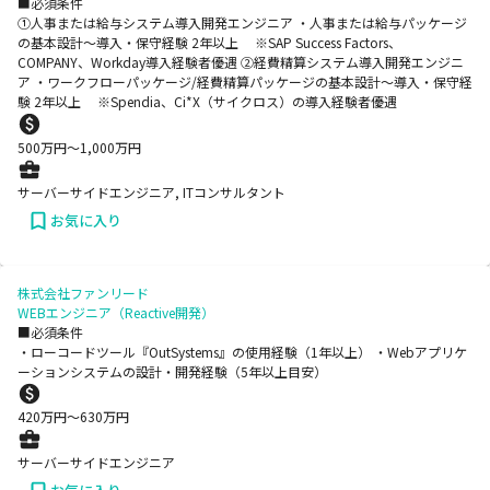
■必須条件
➀人事または給与システム導入開発エンジニア ・人事または給与パッケージ
の基本設計～導入・保守経験 2年以上 ※SAP Success Factors、
COMPANY、Workday導入経験者優遇 ➁経費精算システム導入開発エンジニ
ア ・ワークフローパッケージ/経費精算パッケージの基本設計～導入・保守経
験 2年以上 ※Spendia、Ci*X（サイクロス）の導入経験者優遇
500
万円〜
1,000
万円
サーバーサイドエンジニア, ITコンサルタント
お気に入り
株式会社ファンリード
WEBエンジニア（Reactive開発）
■必須条件
・ローコードツール『OutSystems』の使用経験（1年以上） ・Webアプリケ
ーションシステムの設計・開発経験（5年以上目安）
420
万円〜
630
万円
サーバーサイドエンジニア