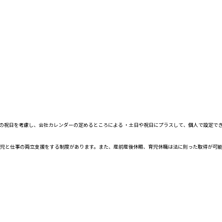
、国民の祝日を考慮し、会社カレンダーの定めるところによる ・土日や祝日にプラスして、個人で設定で
児と仕事の両立支援をする制度があります。また、産前産後休暇、育児休職は法に則った取得が可