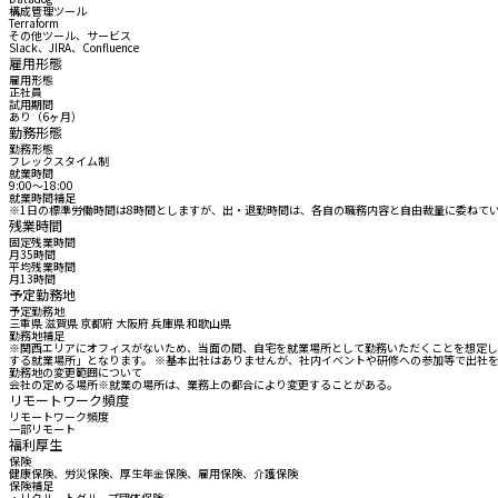
構成管理ツール
Terraform
その他ツール、サービス
Slack、JIRA、Confluence
雇用形態
雇用形態
正社員
試用期間
あり（6ヶ月）
勤務形態
勤務形態
フレックスタイム制
就業時間
9:00〜18:00
就業時間補足
※1日の標準労働時間は8時間としますが、出・退勤時間は、各自の職務内容と自由裁量に委ねています。
残業時間
固定残業時間
月35時間
平均残業時間
月13時間
予定勤務地
予定勤務地
三重県 滋賀県 京都府 大阪府 兵庫県 和歌山県
勤務地補足
※関西エリアにオフィスがないため、当面の間、自宅を就業場所として勤務いただくことを想定し
する就業場所」となります。 ※基本出社はありませんが、社内イベントや研修への参加等で出社
勤務地の変更範囲について
会社の定める場所※就業の場所は、業務上の都合により変更することがある。
リモートワーク頻度
リモートワーク頻度
一部リモート
福利厚生
保険
健康保険、労災保険、厚生年金保険、雇用保険、介護保険
保険補足
・リクルートグループ団体保険