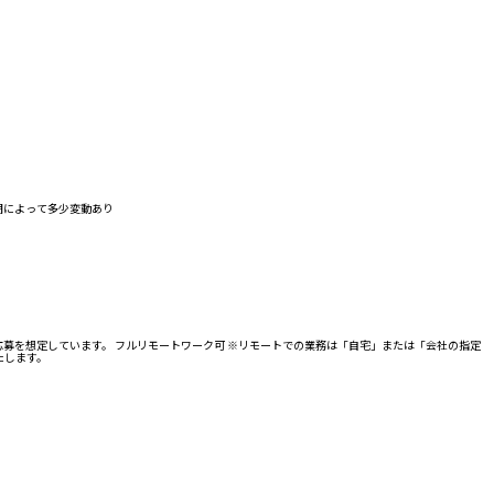
時期によって多少変動あり
募を想定しています。 フルリモートワーク可 ※リモートでの業務は「自宅」または「会社の指定
たします。