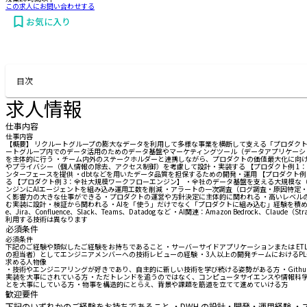
この求人にお問い合わせする
お気に入り
お問い合わせする
目次
求人情報
仕事内容
仕事内容
【概要】 リクルートグループの膨大なデータを利用して多様な事業を横断して支える「プロダクト
ートグループ内でのデータ活用のためのデータ基盤やマーケティングツール（データアプリケーシ
を主体的に行う ・チーム内外のステークホルダーと連携しながら、プロダクトの価値最大化に向けて
やプライバシー（個人情報の除去、アクセス制御）を考慮して設計・実装する 【プロダクト例 1：
ンターフェースを提供 ・dbtなどを用いたデータ品質を担保するための開発・運用 【プロダクト
る 【プロダクト例 3：全社大規模ワークフローエンジン】 ・全社のデータ基盤を支える大規模な（
ンジンにAIエージェントを組み込み運用工数を削減 ・アラートの一次調査（ログ調査・原因特定
く影響力の大きな仕事ができる ・プロダクトの運営や方針決定に主体的に関われる ・高いレベル
む実装に設計・検証から関われる ・AIを「使う」だけでなく「プロダクトに組み込む」経験を積める 【開発環境】 ・言
e、Jira、Confluence、Slack、Teams、Datadog など ・AI関連：Amazon Bedrock、Cl
利用する技術は異なります
必須条件
必須条件
下記のご経験や類似したご経験をお持ちであること ・サーバーサイドアプリケーションまたは ETL
の担当者）としてエンジニアメンバーへの技術レビューの経験 ・3人以上の開発チームにおけるP
求める人物像
・技術やエンジニアリングが好きであり、自主的に新しい技術を学び続ける姿勢がある方 ・Githu
実装を大事にされている方 ・ただトレンドを追うのではなく、コンピュータサイエンスや情報科
とを大事にしている方 ・物事を構造的にとらえ、背景や課題を筋道を立てて進めていける方
歓迎要件
下記のいずれかのご経験をお持ちであること ・DWH の設計・開発・運用経験 