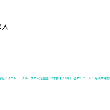
求人
資子会社／リクルートグループの安定基盤／年間休日140日／基本リモート／月残業時