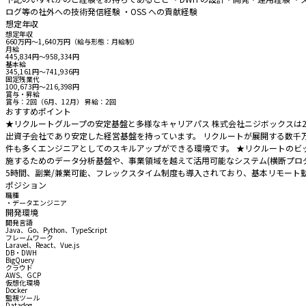
ログ等の社外への技術発信経験 ・OSS への貢献経験
想定年収
想定年収
660万円〜1,640万円（給与形態：月給制）
月給
445,834円〜958,334円
基本給
345,161円〜741,936円
固定残業代
100,673円〜216,398円
賞与・昇給
賞与：2回（6月、12月） 昇給：2回
おすすめポイント
★リクルートグループの安定基盤と多様なキャリアパス 株式会社ニジボックスは2010
出資子会社であり安定した経営基盤を持っています。 リクルートが展開する数千
件も多くエンジニアとしてのスキルアップができる環境です。 ★リクルートのビ
施するためのデータ分析基盤や、事業領域を越えて活用可能なシステム(横断プロダ
5時間、副業/兼業可能、フレックスタイム制度も導入されており、基本リモート
ポジション
職種
・データエンジニア
開発環境
開発言語
Java、Go、Python、TypeScript
フレームワーク
Laravel、React、Vue.js
DB・DWH
BigQuery
クラウド
AWS、GCP
仮想化環境
Docker
監視ツール
Datadog