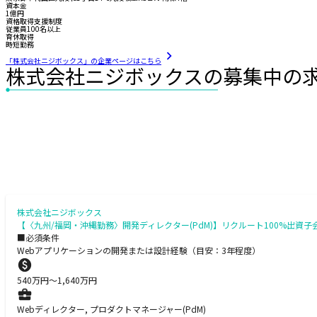
資本金
1億円
資格取得支援制度
従業員100名以上
育休取得
時短勤務
「株式会社ニジボックス」の企業ページはこちら
株式会社ニジボックスの募集中の
株式会社ニジボックス
【〈九州/福岡・沖縄勤務〉開発ディレクター(PdM)】リクルート100%出
■必須条件
Webアプリケーションの開発または設計経験（目安：3年程度）
540
万円〜
1,640
万円
Webディレクター, プロダクトマネージャー(PdM)