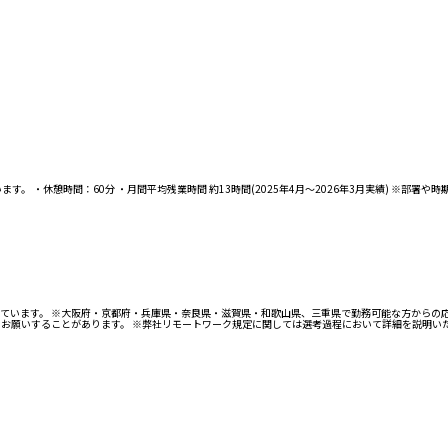
 ・休憩時間：60分 ・月間平均残業時間 約13時間(2025年4月〜2026年3月実績) ※部署や
ています。 ※大阪府・京都府・兵庫県・奈良県・滋賀県・和歌山県、三重県で勤務可能な方からの応
をお願いすることがあります。 ※弊社リモートワーク規定に関しては選考過程において詳細を説明い