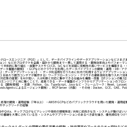
グロースエンジニア（PGE）」として、データパイプラインやデータアプリケーションなどさまざま
ョン）などのプロダクトを企画・設計から開発まで一貫して運用する ・開発効率向上やパフォーマン
主体的に取り組む ・自動テストや CI/CD、IaC などを前提に信頼性の高いサービスを構築する
データ基盤の開発】 ・GCPなどのクラウドを利用したデータパイプラインの開発・運用 ・DB・アク
例 2：データアプリケーション】 ・ データ利活用を行うために社内で利用するウェブアプリケーシ
1 日あたり数万コンテナが動作する）ワークフローエンジン ・クラウドの最新技術を取り入れて効率化
・対応策の提案）をAIが担い、人は判断と対応に集中できる仕組みを構築・改善 【ポジションの魅力
のエンジニアと共に働くことで、成長できる ・データ基盤のインフラからアプリケーションのフロント
語：Python、Go、TypeScript、Java など ・フレームワーク：Revel、Laravel、React
aude（Strands Agents によるエージェント開発）、MCP Server（内製） ・その他：Docker、GCE、GKE
 処理の開発・運用経験（7年以上） ・AWSやGCPなどのパブリッククラウドを用いた開発・運用経験
Lやテックリードの経験
bやQiita、テックブログなどナレッジや技術の情報発信 / 共有に前向きな方 ・システムが動け
学の基礎を大事にされている方 ・システムやアプリケーションのあるべき姿を描き、優先順位をつけ
・ステークホルダーとの調整や要件定義の経験 ・技術選定やアーキテクチャ設計など