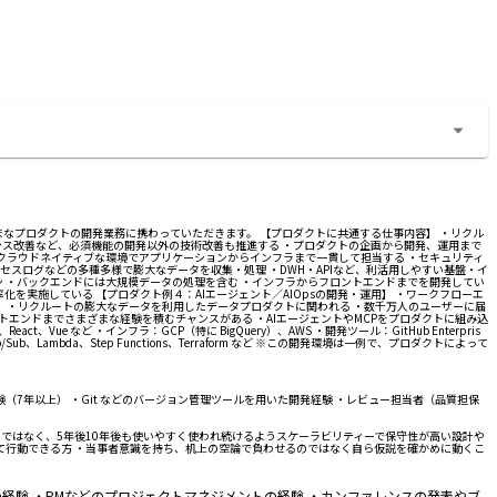
なプロダクトの開発業務に携わっていただきます。 【プロダクトに共通する仕事内容】 ・リクル
ス改善など、必須機能の開発以外の技術改善も推進する ・プロダクトの企画から開発、運用まで
 ・クラウドネイティブな環境でアプリケーションからインフラまで一貫して担当する ・セキュリティ
セスログなどの多種多様で膨大なデータを収集・処理 ・DWH・APIなど、利活用しやすい基盤・イ
ョン ・バックエンドには大規模データの処理を含む ・インフラからフロントエンドまでを開発してい
を実施している 【プロダクト例４：AIエージェント／AIOpsの開発・運用】 ・ワークフローエ
】 ・リクルートの膨大なデータを利用したデータプロダクトに関われる ・数千万人のユーザーに届
エンドまでさまざまな経験を積むチャンスがある ・AIエージェントやMCPをプロダクトに組み込
、Vue など ・インフラ：GCP（特に BigQuery）、AWS ・開発ツール：GitHub Enterpris
、Pub/Sub、Lambda、Step Functions、Terraform など ※この開発環境は一例で、プロダクトによって
（7年以上） ・Git などのバージョン管理ツールを用いた開発経験 ・レビュー担当者（品質担保
ばいいではなく、5年後10年後も使いやすく使われ続けるようスケーラビリティーで保守性が高い設計や
て行動できる方 ・当事者意識を持ち、机上の空論で負わせるのではなく自ら仮説を確かめに動くこ
の経験 ・PMなどのプロジェクトマネジメントの経験 ・カンファレンスの発表やブ