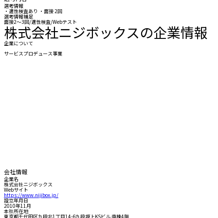
選考情報
・適性検査あり ・面接 2回
選考情報補足
面接2〜3回/適性検査/Webテスト
株式会社ニジボックスの企業情報
企業について
サービスプロデュース事業
会社情報
企業名
株式会社ニジボックス
Webサイト
https://www.nijibox.jp/
設立年月日
2010年11月
本社所在地
東京都千代田区九段北1丁目14-6九段坂上KSビル 南棟4階