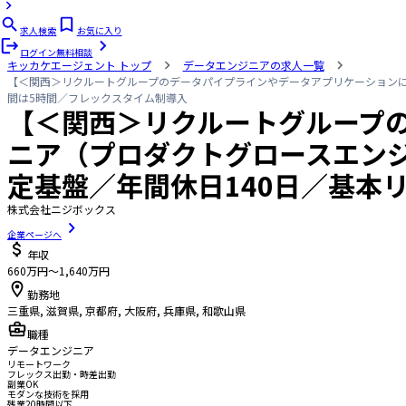
求人検索
お気に入り
ログイン
無料相談
キッカケエージェント
トップ
データエンジニアの求人一覧
【＜関西＞リクルートグループのデータパイプラインやデータアプリケーションにお
間は5時間／フレックスタイム制導入
【＜関西＞リクルートグループの
ニア（プロダクトグロースエンジ
定基盤／年間休日140日／基本
株式会社ニジボックス
企業ページへ
年収
660万円〜1,640万円
勤務地
三重県, 滋賀県, 京都府, 大阪府, 兵庫県, 和歌山県
職種
データエンジニア
リモートワーク
フレックス出勤・時差出勤
副業OK
モダンな技術を採用
残業20時間以下