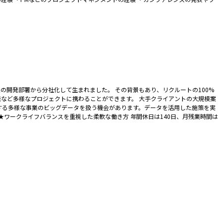
規事業の開発部署から分社化して生まれました。 その背景もあり、リクルートの100%
発など多様なプロジェクトに携わることができます。 大手クライアントの大規模案
する多様な事業のビッグデータを扱う機会があります。データを活用した施策を実
★ワークライフバランスを重視した柔軟な働き方 年間休日は140日、月残業時間は