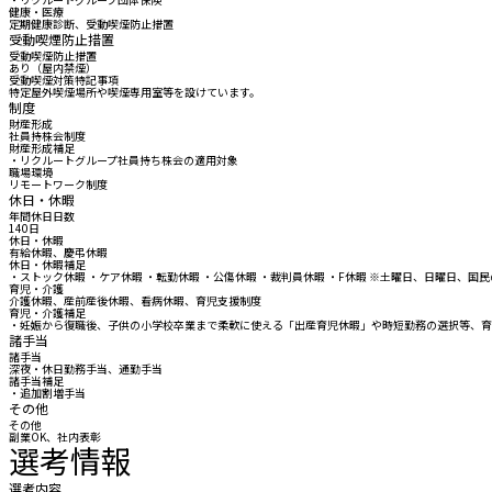
健康・医療
定期健康診断、受動喫煙防止措置
受動喫煙防止措置
受動喫煙防止措置
あり（屋内禁煙）
受動喫煙対策特記事項
特定屋外喫煙場所や喫煙専用室等を設けています。
制度
財産形成
社員持株会制度
財産形成補足
・リクルートグループ社員持ち株会の適用対象
職場環境
リモートワーク制度
休日・休暇
年間休日日数
140日
休日・休暇
有給休暇、慶弔休暇
休日・休暇補足
・ストック休暇 ・ケア休暇 ・転勤休暇 ・公傷休暇 ・裁判員休暇 ・F休暇 ※土曜日、日曜日
育児・介護
介護休暇、産前産後休暇、看病休暇、育児支援制度
育児・介護補足
・妊娠から復職後、子供の小学校卒業まで柔軟に使える「出産育児休暇」や時短勤務の選択等、育
諸手当
諸手当
深夜・休日勤務手当、通勤手当
諸手当補足
・追加割増手当
その他
その他
副業OK、社内表彰
選考情報
選考内容