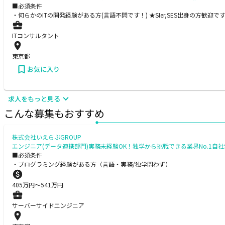
■必須条件
・何らかのITの開発経験がある方(言語不問です！) ★SIer,SES出身の方歓迎
ITコンサルタント
東京都
お気に入り
求人をもっと見る
こんな募集もおすすめ
株式会社いえらぶGROUP
エンジニア(データ連携部門)実務未経験OK！独学から挑戦できる業界No.1自社S
■必須条件
・プログラミング経験がある方（言語・実務/独学問わず）
405
万円〜
541
万円
サーバーサイドエンジニア