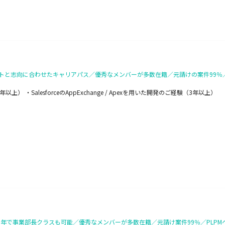
ジメントと志向に合わせたキャリアパス／優秀なメンバーが多数在籍／元請けの案件99
） ・SalesforceのAppExchange / Apexを用いた開発のご経験（3年以上）
最速3年で事業部長クラスも可能／優秀なメンバーが多数在籍／元請け案件99％／PLP