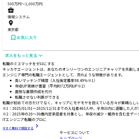
500
万円〜
1,000
万円
情報システム
東京都
お気に入り
求人をもっと見る
転職のミスマッチをゼロにする
キッカケエージェントは、あなたのオンリーワンのエンジニアキャリアを共創し
エンジニア専門の転職エージェントとして、次のような特徴があります。
高いマッチング精度（入社後定着率98.49％※1）
年収UP実績が豊富（平均約72万円UP※2）
面倒な書類作成を代行
転職させない判断ができる
転職が初めての方だけでなく、キャリアにモヤモヤを抱えている方々が素晴らし
※1：2025/01/01～2025/12/31までの入社者465人中、半年以内に退職した人が
※2：2025年の20～30歳内定承諾者を対象とし、年収の減少・維持を含む全デ
ITエンジニア転職のプロに
今すぐ無料で相談する
サービスについて
トップページ