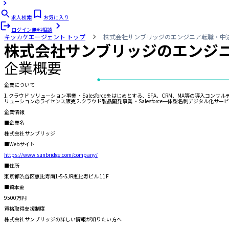
求人検索
お気に入り
ログイン
無料相談
キッカケエージェント
トップ
株式会社サンブリッジのエンジニア転職・中
株式会社サンブリッジ
のエンジ
企業概要
企業について
1.クラウド ソリューション事業 ・Salesforceをはじめとする、SFA、CRM、MA等の導入コ
リューションのライセンス販売 2.クラウド製品開発事業 ・Salesforce一体型名刺デジタル化サービス
企業情報
■企業名
株式会社サンブリッジ
■Webサイト
https://www.sunbridge.com/company/
■住所
東京都渋谷区恵比寿南1-5-5JR恵比寿ビル 11F
■資本金
9500万円
資格取得支援制度
株式会社サンブリッジ
の詳しい情報が知りたい方へ