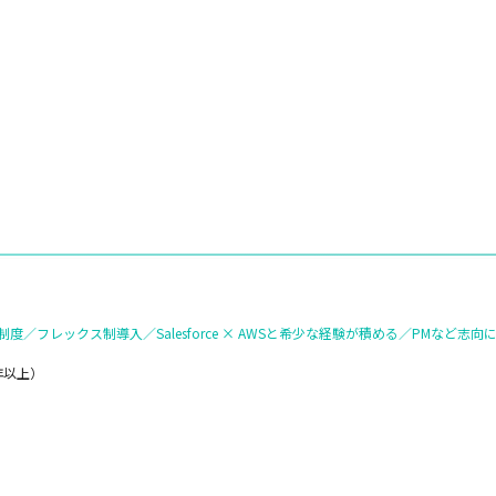
フレックス制導入／Salesforce × AWSと希少な経験が積める／PMなど志
3年以上）