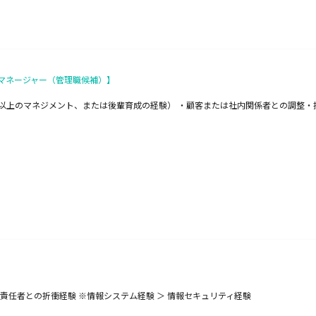
マネージャー（管理職候補）】
（3名以上のマネジメント、または後輩育成の経験） ・顧客または社内関係者との調整・
責任者との折衝経験 ※情報システム経験 ＞ 情報セキュリティ経験