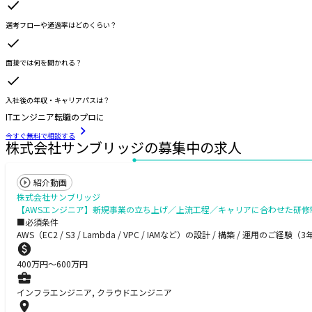
選考フローや通過率はどのくらい？
面接では何を聞かれる？
入社後の年収・キャリアパスは？
ITエンジニア転職のプロに
今すぐ無料で相談する
株式会社サンブリッジの募集中の求人
紹介動画
株式会社サンブリッジ
【AWSエンジニア】新規事業の立ち上げ／上流工程／キャリアに合わせた研修制度／
■必須条件
AWS（EC2 / S3 / Lambda / VPC / IAMなど）の設計 / 構築 / 運用のご経験（
400
万円〜
600
万円
インフラエンジニア, クラウドエンジニア