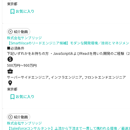
東京都
お気に入り
紹介動画
株式会社サンブリッジ
【SmartViscaのリードエンジニア候補】モダンな開発環境／技術とマネ
■必須条件
下記いずれかをお持ちの方 ・JavaScriptおよびReactを用いた開発のご経験（2年以上
500
万円〜
900
万円
サーバーサイドエンジニア, インフラエンジニア, フロントエンドエンジニア
東京都
お気に入り
紹介動画
株式会社サンブリッジ
【Salesforceコンサルタント】上流から下流まで一貫して携われる環境 ／