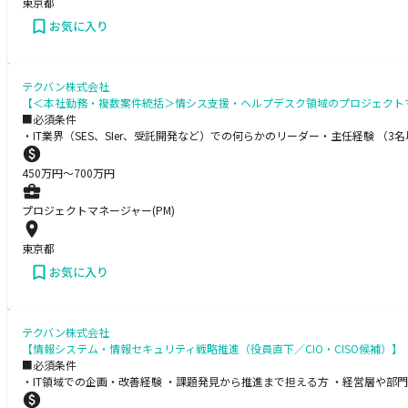
東京都
お気に入り
テクバン株式会社
【＜本社勤務・複数案件統括＞情シス支援・ヘルプデスク領域のプロジェクト
■必須条件
・IT業界（SES、SIer、受託開発など）での何らかのリーダー・主任経験 
450
万円〜
700
万円
プロジェクトマネージャー(PM)
東京都
お気に入り
テクバン株式会社
【情報システム・情報セキュリティ戦略推進（役員直下／CIO・CISO候補）】
■必須条件
・IT領域での企画・改善経験 ・課題発見から推進まで担える方 ・経営層や部門