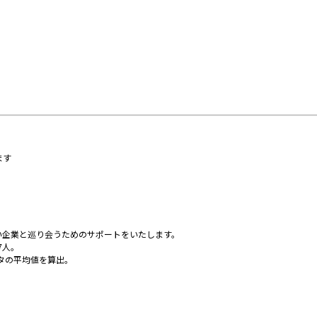
ます
い企業と巡り会うためのサポートをいたします。
7人。
ータの平均値を算出。