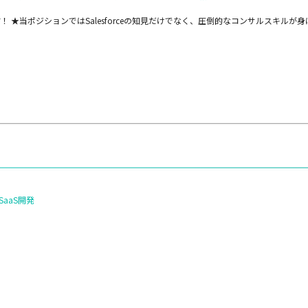
です！ ★当ポジションではSalesforceの知見だけでなく、圧倒的なコンサルスキルが
aaS開発