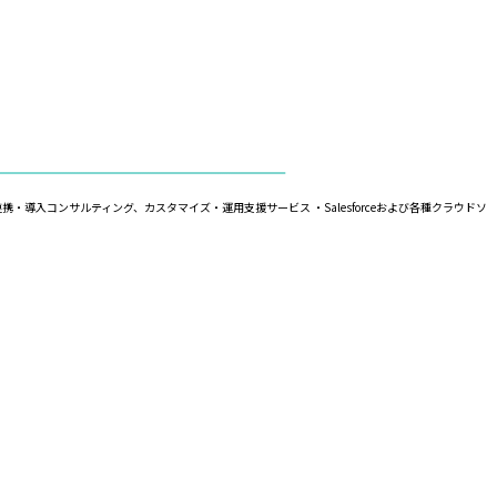
の連携・導入コンサルティング、カスタマイズ・運用支援サービス ・Salesforceおよび各種クラウドソ