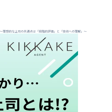
感〜理想的な上司の共通点は「段階的評価」と「技術への理解」〜