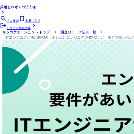
採用をお考えの法人様
求人検索
お気に入り
ログイン
無料相談
キッカケエージェント
トップ
調査リリース記事一覧
【ITエンジニアが選ぶ理想の上司とは】エンジニアの4割以上が「要件があいま