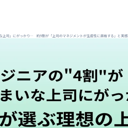
いな上司」にがっかり… 約9割が「上司のマネジメントが生産性に直結する」と実