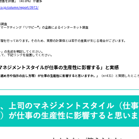
善を評価」（40.8%）が最多
co.jp/column/report/3972/
態調査
ータマーケティング「リサピー®︎」の企画によるインターネット調査
名
処理を行っております。そのため、実際の計算値とは若干の差異が生じる場合がございます。
ト」の名前を明記してください。
して、下記リンクを設置してください。
のマネジメントスタイルが仕事の生産性に影響する」と実感
の進め方や指示の出し方等）が仕事の生産性に影響すると思いますか。」
（n=431）と質問したとこ