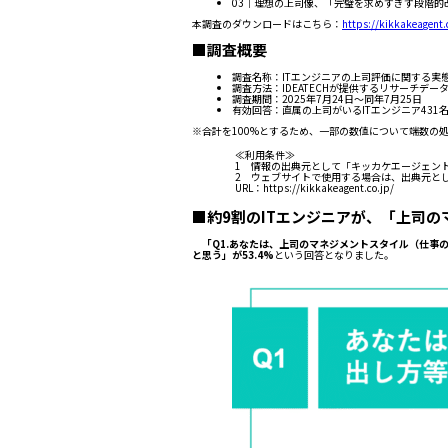
03｜理想の上司像、「完璧を求めすぎず段階的改
本調査のダウンロードはこちら：
https://kikkakeagent.
■調査概要
調査名称：ITエンジニアの上司評価に関する実
調査方法：IDEATECHが提供するリサーチデ
調査期間：2025年7月24日〜同年7月25日
有効回答：直属の上司がいるITエンジニア431
※合計を100%とするため、一部の数値について端数の
≪利用条件≫
1 情報の出典元として「キッカケエージェン
2 ウェブサイトで使用する場合は、出典元と
URL：https://kikkakeagent.co.jp/
■約9割のITエンジニアが、「上司
「Q1.あなたは、上司のマネジメントスタイル（仕事
と思う」が53.4%
という回答となりました。