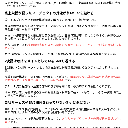
安定性やキャリア形成を考える場合、売上100億円以上・従業員1,000人以上の規模を持つ
SIerを選ぶ方が安心です。
売上規模が偏ったプロジェクトの受注が多いSIerを避ける
受注するプロジェクトの規模が極端に偏っているSIerも注意が必要です。
大規模案件ばかりを扱う企業では、マネジメント業務一辺倒となりやすく、個々の技術スキ
ルを磨く機会が限られます。
一方、小規模案件を大量に請け負う企業では、品質管理が不十分になりやすく、納期やコス
トに追われて目の前のタスクをこなすだけになりがちです。
どちらのケースも
将来的な成長やスキル習得につながりにくく、キャリア形成の選択肢を狭
めます
。
案件規模のバランスを確認することは、“やばいSIer”を見分ける重要な視点と言えます。
2次請け以降をメインとしているSIerを避ける
2次請け・3次請けをメインとするSIer企業は労働環境が厳しくなりがちなので避けましょ
う。
多重下請け構造の下流工程に回されることが多く、
裁量の少ない単純作業や短納期の作業に
追われるケースが目立ちキャリア形成にも不利
です。
また、上流工程を行う企業の方が給与水準も高い為、必然的に給与も低くなります。
キャリア形成、労働環境の面からも富士通・日立製作所・IBM等の大手、その一次請けに近
い準大手を選びましょう。
自社サービスや製品開発を行っていないSIerは選ばない
自社サービスや製品開発を行っていないSIerは客先常駐や受託開発が業務の大半を占め、社
員がプロジェクト作業のみに没頭する傾向があります。
自社にノウハウや技術力が蓄積されにくく、
スキルアップやキャリアの幅が狭まるリスクも
高い
です。
一方で優良SIerは受託案件と並行して自社サービスや独自プロダクトを開発するケースが多