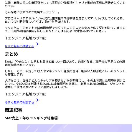
就職・転職の際に企業研究をしても実際の労働環境やキャリア形成の実態は見抜きにくいも
のです。
そんな時に役立つのが転職エージェント。
プロのキャリアアドバイザーが非公開情報や内部事情を踏まえてアドバイスしてくれる為、
自力では判断が難しい“やばいSIer”を見抜けます。
キッカケエージェントでは転職希望でなくてもエンジニアの悩みを広く受け付けていますの
で、IT業界の内部事情を詳しく知りたい方は下記よりお問い合わせください。
ITエンジニア転職のプロに
今すぐ無料で相談する
まとめ
SIerは「やめとけ」と言われるほど厳しい一面があり、納期や残業、専門性の不足などの課
題が指摘されています。
しかし一方で、安定した収入やマネジメント経験の習得、幅広い人脈形成といったメリット
も存在します。
大切なのは、自分がどんなキャリアを築きたいかを明確にし、その上で適した環境を選ぶこ
とです。やばいSIerを避けるためには企業研究を徹底し、必要であれば転職エージェントを
活用して後悔のないキャリア選択をしましょう。
ITエンジニア転職のプロに
今すぐ無料で相談する
関連記事
SIer売上・年収ランキング総集編