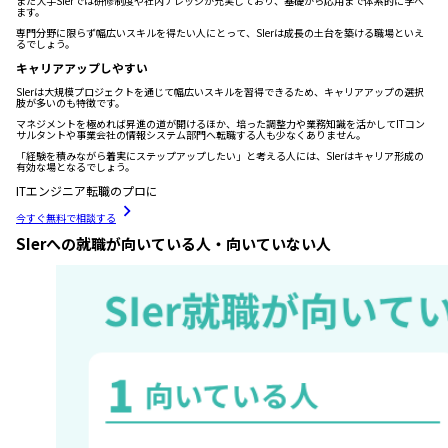
また大手SIerでは研修制度や社内ナレッジが充実しており、基礎から応用まで体系的に学べ
ます。
専門分野に限らず幅広いスキルを得たい人にとって、SIerは成長の土台を築ける職場といえ
るでしょう。
キャリアアップしやすい
SIerは大規模プロジェクトを通じて幅広いスキルを習得できるため、キャリアアップの選択
肢が多いのも特徴です。
マネジメントを極めれば昇進の道が開けるほか、培った調整力や業務知識を活かしてITコン
サルタントや事業会社の情報システム部門へ転職する人も少なくありません。
「経験を積みながら着実にステップアップしたい」と考える人には、SIerはキャリア形成の
有効な場となるでしょう。
ITエンジニア転職のプロに
今すぐ無料で相談する
SIerへの就職が向いている人・向いていない人