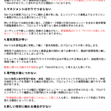
役職が上がるにつれて業務負担は増加し、
ワークライフバランスを確保しづらいのが実情
で
「SIerはやめとけ」と言われる大きな理由の一つになります。
3.マネジメントばかりでつまらない
SIerでは大規模プロジェクトに関わる事が多い為、エンジニアリング業務よりもマネジメン
ト業務が中心となる事がほとんどです。
特に大手SIerでは自社社員に加え、2次請け・3次請けの協力会社メンバーを含めた進捗管理
や調整業務を行い、プロジェクトを滞りなく進める役割を求められます。
コーディングや新しい技術に挑戦する機会がなく、
管理業務ばかりで「やりがいを感じられ
ない」「つまらない」
と思う人も少なくありません。
4.客先常駐が辛い
SIerではお客様企業に常駐して働く「客先常駐型」のプロジェクトが多く存在します。
常駐先では自社のルールではなく顧客企業の規則に従う必要があり、服装や勤務態度に厳し
い制約を受けることもしばしばです。
セキュリティの観点から自社PCやスマホの持ち込みが禁止される場合もあり、自由度の低い
環境で働くケースもあります。
顧客に縛られる働き方や制約
により「SIerはやめとけ」と考える人も多いです。
5.専門性が身につかない
SIerの業務は進捗管理や報告・連絡・相談といったマネジメントが中心になりやすく、特定
の技術スタックを深掘りする機会が限定され、プロジェクトごとの業務知識に偏りやすい傾
向があります。
大規模プロジェクトでは幅広い知識やコミュニケーション能力が求められる一方、プログラ
ミングやインフラ構築などの専門的スキルを磨く時間は少ないです。
「市場価値の高い技術が身につかない」と感じる
人も多く、将来的なキャリア形成に不安を
覚える要因となっています。
6.新しい技術に触れる機会が少ない