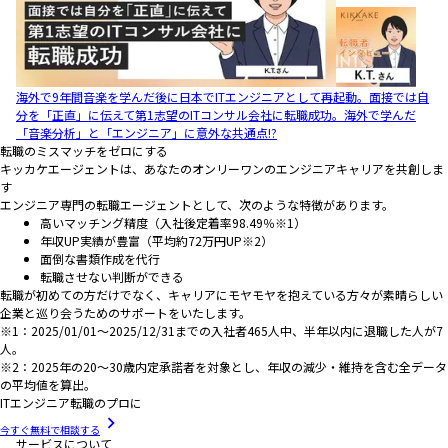
海外で9年間音楽を学んだ後に日本でITエンジニアとして再起動。面接では自
分を「正直」に伝えて第1志望のITコンサル会社に転職成功。海外で学んだ
「音楽分析」と「エンジニア」に意外な共通点!?
転職のミスマッチをゼロにする
キッカケエージェントは、あなたのオンリーワンのエンジニアキャリアを共創しま
す
エンジニア専門の転職エージェントとして、次のような特徴があります。
高いマッチング精度（入社後定着率98.49％※1）
年収UP実績が豊富（平均約72万円UP※2）
面倒な書類作成を代行
転職させない判断ができる
転職が初めての方だけでなく、キャリアにモヤモヤを抱えている方々が素晴らしい
企業と巡り会うためのサポートをいたします。
※1：2025/01/01～2025/12/31までの入社者465人中、半年以内に退職した人が7
人。
※2：2025年の20～30歳内定承諾者を対象とし、年収の減少・維持を含む全データ
の平均値を算出。
ITエンジニア転職のプロに
今すぐ無料で相談する
サービスについて