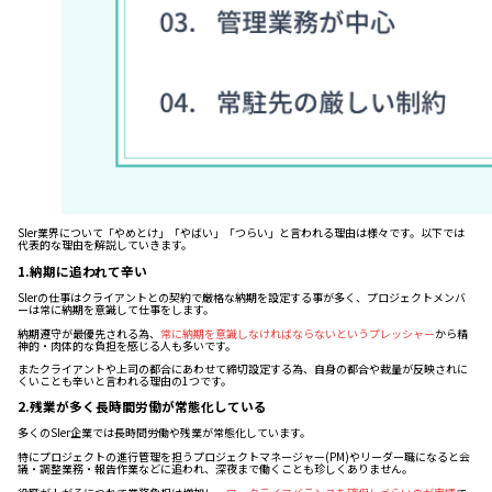
SIer業界について「やめとけ」「やばい」「つらい」と言われる理由は様々です。以下では
代表的な理由を解説していきます。
1.納期に追われて辛い
SIerの仕事はクライアントとの契約で厳格な納期を設定する事が多く、プロジェクトメンバ
ーは常に納期を意識して仕事をします。
納期遵守が最優先される為、
常に納期を意識しなければならないというプレッシャー
から精
神的・肉体的な負担を感じる人も多いです。
またクライアントや上司の都合にあわせて締切設定する為、自身の都合や裁量が反映されに
くいことも辛いと言われる理由の1つです。
2.残業が多く長時間労働が常態化している
多くのSIer企業では長時間労働や残業が常態化しています。
特にプロジェクトの進行管理を担うプロジェクトマネージャー(PM)やリーダー職になると会
議・調整業務・報告作業などに追われ、深夜まで働くことも珍しくありません。