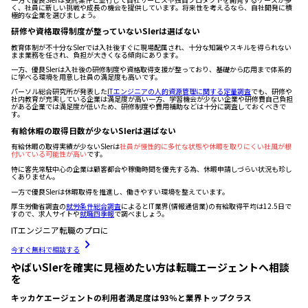
く、社員に新しい挑戦や成長の機会を提供しています。将来性を考えるなら、自社開発に積
極的な企業を選びましょう。
研修や資格取得制度が整っていないSIerは選ばない
教育体制が不十分なSIerでは入社後すぐに現場配属され、十分な知識やスキルを得られない
まま業務を任され、負担が大きくなる傾向にあります。
一方、優良SIerは入社後の研修制度や資格取得支援が整っており、基礎から応用まで体系的
に学べる環境を用意し社員の満足度も高いです。
パーソル総合研究所が発表した
ITエンジニアの人的資源管理に関する定量調査
でも、研修や
社内教育が充実している企業は満足度が高い一方、学習機会が少ない企業や研修費自己負担
がある企業では満足度が低いため、研修制度や費用補助などは十分に調査しておくべきで
す。
有給休暇の取得日数が少ないSIerは選ばない
有給休暇の取得実績が少ないSIerは
社員が慢性的に多忙な状態や休暇を取りにくい社風が根
付いている可能性が高い
です。
特に客先常駐中心の企業は顧客都合や稼働時間を優先する為、休暇申請しづらい状況も珍し
くありません。
一方で優良SIerは休暇取得を推進し、働きやすい環境を整えています。
厚生労働省調査の
就労条件総合調査
によるとIT業界(情報通信業)の有給取得平均は12.5日で
すので、求人サイトや
就職四季報
で調べましょう。
ITエンジニア転職のプロに
今すぐ無料で相談する
やばいSIerを確実に見極めたい方は転職エージェントへ相談
を
キッカケエージェントの利用者満足度は93％と業界トップクラス