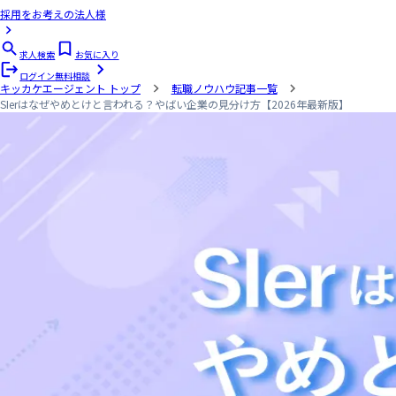
採用をお考えの法人様
求人検索
お気に入り
ログイン
無料相談
キッカケエージェント
トップ
転職ノウハウ記事一覧
SIerはなぜやめとけと言われる？やばい企業の見分け方【2026年最新版】