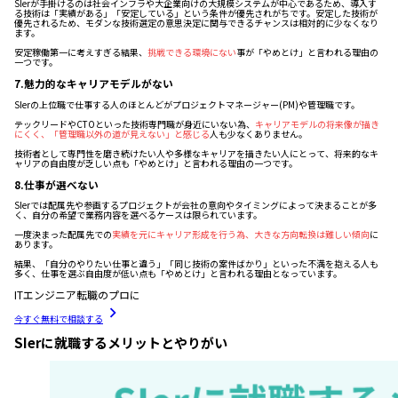
SIerが手掛けるのは社会インフラや大企業向けの大規模システムが中心であるため、導入す
る技術は「実績がある」「安定している」という条件が優先されがちです。安定した技術が
優先されるため、モダンな技術選定の意思決定に関与できるチャンスは相対的に少なくなり
ます。
安定稼働第一に考えすぎる結果、
挑戦できる環境にない
事が「やめとけ」と言われる理由の
一つです。
7.魅力的なキャリアモデルがない
SIerの上位職で仕事する人のほとんどがプロジェクトマネージャー(PM)や管理職です。
テックリードやCTOといった技術専門職が身近にいない為、
キャリアモデルの将来像が描き
にくく、「管理職以外の道が見えない」と感じる
人も少なくありません。
技術者として専門性を磨き続けたい人や多様なキャリアを描きたい人にとって、将来的なキ
ャリアの自由度が乏しい点も「やめとけ」と言われる理由の一つです。
8.仕事が選べない
SIerでは配属先や参画するプロジェクトが会社の意向やタイミングによって決まることが多
く、自分の希望で業務内容を選べるケースは限られています。
一度決まった配属先での
実績を元にキャリア形成を行う為、大きな方向転換は難しい傾向
に
あります。
結果、「自分のやりたい仕事と違う」「同じ技術の案件ばかり」といった不満を抱える人も
多く、仕事を選ぶ自由度が低い点も「やめとけ」と言われる理由となっています。
ITエンジニア転職のプロに
今すぐ無料で相談する
SIerに就職するメリットとやりがい