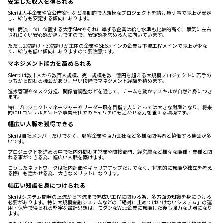
安定した収入を得られる
SIerは大手企業や官公庁案件など長期的で大規模なプロジェクトを請け負う事で売上が安定
し、給与も安定する傾向にあります。
特に商流上位に位置する大手SIerやそれに準ずる企業は給与水準も比較的高く、景気に左右
されにくい安心感が魅力ですので、安定感を求める人に向いています。
ただし2次請け・3次請けが主体の企業やSESメインの企業は下流工程メインで売上が少な
く、給与も低い傾向にありますので要注意です。
マネジメント能力を高められる
SIerでは数十人から数百人規模、売上規模も数十億円を超える大規模プロジェクトに若手の
うちから関わる機会があり、早い段階でマネジメント経験を積めます。
進捗管理やタスク分担、関係者調整などを通じて、チームを動かすスキルが自然と身につき
ます。
特にプロジェクトマネージャーやリーダー職を目指す人にとっては大きな財産となり、将来
的にITコンサルタントや事業会社でのキャリアにも活かせる力を養える環境です。
幅広い人脈を獲得できる
SIerは自社メンバーだけでなく、顧客企業や協力会社など多様な関係者と協働する機会が多
いです。
プロジェクトを進める中で社内外問わず営業や間接部門、経営層など様々な職種・業種と関
わる事ができる為、幅広い人脈を築けます。
こうしたネットワークは社内評価やキャリアアップだけでなく、将来的に転職や独立を考え
る際にも活かせる為、大きなメリットになります。
幅広い知識を身につけられる
SIerはシステム開発の上流から下流まで幅広い工程に関わる為、多方面の知識を身につける
必要があります。特に大規模金融システムなどの「絶対に止めてはいけないシステム」の運
用・保守で得られる堅牢な設計思想は、モダンなWeb企業に転職した後も強力な武器になり
ます。