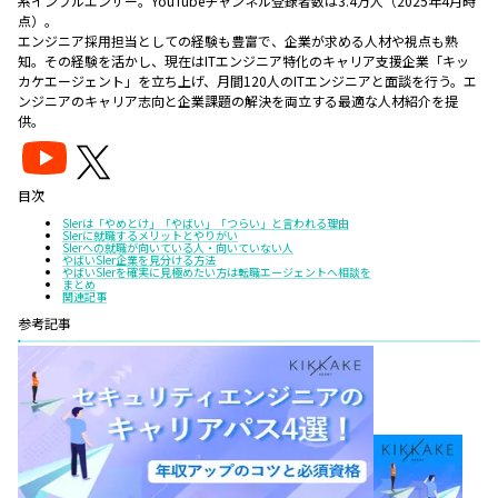
系インフルエンサー。YouTubeチャンネル登録者数は3.4万人（2025年4月時
点）。
エンジニア採用担当としての経験も豊富で、企業が求める人材や視点も熟
知。その経験を活かし、現在はITエンジニア特化のキャリア支援企業「キッ
カケエージェント」を立ち上げ、月間120人のITエンジニアと面談を行う。エ
ンジニアのキャリア志向と企業課題の解決を両立する最適な人材紹介を提
供。
目次
SIerは「やめとけ」「やばい」「つらい」と言われる理由
SIerに就職するメリットとやりがい
SIerへの就職が向いている人・向いていない人
やばいSIer企業を見分ける方法
やばいSIerを確実に見極めたい方は転職エージェントへ相談を
まとめ
関連記事
参考記事