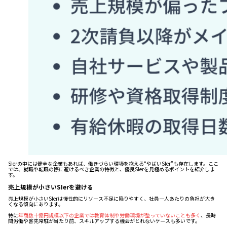
SIerの中には健全な企業もあれば、働きづらい環境を抱える“やばいSIer”も存在します。ここ
では、就職や転職の際に避けるべき企業の特徴と、優良SIerを見極めるポイントを紹介しま
す。
売上規模が小さいSIerを避ける
売上規模が小さいSIerは慢性的にリソース不足に陥りやすく、社員一人あたりの負担が大き
くなる傾向にあります。
特に
年商数十億円規模以下の企業では教育体制や労働環境が整っていないことも多く
、長時
間労働や客先常駐が当たり前、スキルアップする機会がとれないケースも多いです。