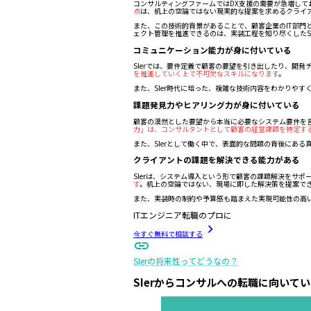
コンサルティングファームではDX支援の需要が急増してお
点
は、机上の空論ではない現実的な提案を求めるクライ
また、この技術的背景があることで、顧客企業のIT部
ェクト管理を推進できるのは、実装工程を知り尽くしたS
コミュニケーション能力が身に付いている
SIerでは、要件定義で顧客の要望を引き出したり、開
を推進していく上で不可欠なスキルになります
。
また、SIer時代に培った、複雑な技術内容をわかりや
課題発見力やヒアリング力が身に付いている
顧客の漠然とした要望から本当に必要なシステム要件を言
力」は、コンサルタントとして顧客の経営課題を特定す
また、SIerとして働く中で、表面的な問題の背後にあ
クライアントの課題を解決できる能力がある
SIerは、システム導入という形で顧客の課題解決をサポ
す
。机上の空論ではない、現場に即した解決策を提案で
また、実装時の制約や予算感も踏まえた実現可能性の高い
ITエンジニア転職のプロに
今すぐ無料で相談する
SIerの将来性ってどうなの？
SIerからコンサルへの転職に向いて