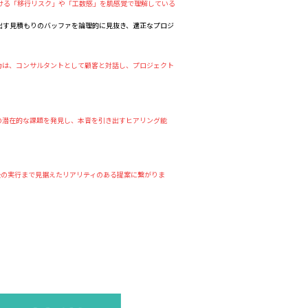
ける「移行リスク」や「工数感」を肌感覚で理解している
出す見積もりのバッファを論理的に見抜き、適正なプロジ
力は、コンサルタントとして顧客と対話し、プロジェクト
の潜在的な課題を発見し、本音を引き出すヒアリング能
後の実行まで見据えたリアリティのある提案に繋がりま