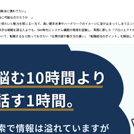
題解決に携わりたい」
当に可能なのだろうか…」
を得たいと魅力を感じる一方で、高い要求水準やハードワークのイメージに足が止まってしまうエン
手な戦略を語る人よりも、SIer時代にシステム構築の現場を経験し、実務に即した「プロジェクト
について、転職するなら知っておきたい「仕事内容や働き方の違い」「転職成功のポイント」を解説し