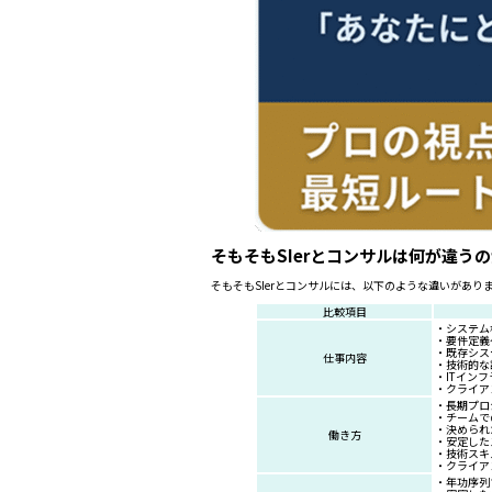
そもそもSIerとコンサルは何が違う
そもそもSIerとコンサルには、以下のような違いがあ
比較項目
・システム
・要件定義
・既存シス
仕事内容
・技術的な
・ITイン
・クライア
・長期プロ
・チームで
・決められ
働き方
・安定した
・技術スキ
・クライア
・年功序列