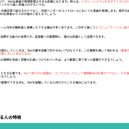
り、SIer出身者の現場感覚は大きな武器になります。例えば、
レガシーシステムのモダナイズにお
アントから高く評価されやすいです。
門と共通言語で話せるだけでなく、外部ベンダーのコントロールにおいても真価を発揮します。相手の
Ier出身者ならではの強みと言えるでしょう。
発チーム内外の関係者と連携したりする機会が多くあります。この中で身につく
コミュニケーション能
すく説明する能力も有用です。経営層への提案時に、強力な武器として活用できます。
語化していくのは、SIerの要件定義で欠かせないプロセスです。この業務を通じて培われる
「顧客
る際に大いに役立ちます
。
る真の課題を見抜く洞察力を身につけられていれば、より顧客に寄り添った提案ができるでしょう。
ートする仕事です。
SIerで得られた経験は、コンサルタントとして課題解決の計画だけでなく、その
きるでしょう。
提案ができる点も、SIerを経験している人材だからこその強みになります。
いる人の特徴