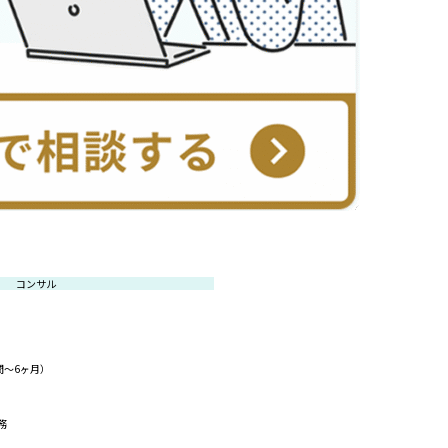
コンサル
間〜6ヶ月）
務