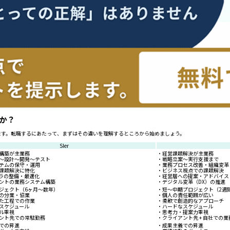
のか？
ります。転職するにあたって、まずはその違いを理解するところから始めましょう。
SIer
構築が主業務
・経営課題解決が主業務
〜設計〜開発〜テスト
・戦略立案〜実行支援まで
テムの保守・運用
・業務プロセス改善・組織変革
課題解決に特化
・ビジネス視点での課題解決
フラの整備・最適化
・経営層への提案・アドバイス
ントの業務システム構築
・デジタル変革（DX）の推進
ジェクト（6ヶ月〜数年）
・短〜中期プロジェクト（2週
の分業・協業
・個人の責任範囲が広い
た工程での作業
・柔軟で創造的なアプローチ
スケジュール
・ハードなスケジュール
ル重視
・思考力・提案力重視
ント先での常駐勤務
・クライアント先 + 自社での業
での昇進
・成果主義での昇進