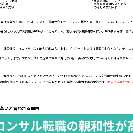
ボーナス支給
・業績連動のボーナス
福利厚生
・高額だが変動リスクあり
確実な支給
・みなし残業制が多い
ムの要件定義から設計、開発、テスト、運用保守まで、システム構築の全工程を担います。ITシステ
ト削減といった経営課題の解決が中心になります。現状分析や仮説構築を行い、解決策を提案・実行
内に、計画通りにタスクをこなす能力が求められます。プロジェクトの進捗管理が中心となり、チーム
コミットします。プロジェクトの途中で課題が変化すれば、柔軟に対応していかなければなりません
持つ企業が多く、長期的なキャリアプランが立てやすいのが特徴です。ボーナスや残業代の支給も安定
貢献度や個人のスキルアップに応じて年収が大きく変動する実力主義の世界です。
個人の成果が報酬
が高いと言われる理由