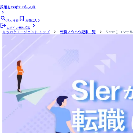
採用をお考えの法人様
求人検索
お気に入り
ログイン
無料相談
キッカケエージェント
トップ
転職ノウハウ記事一覧
SIerからコン