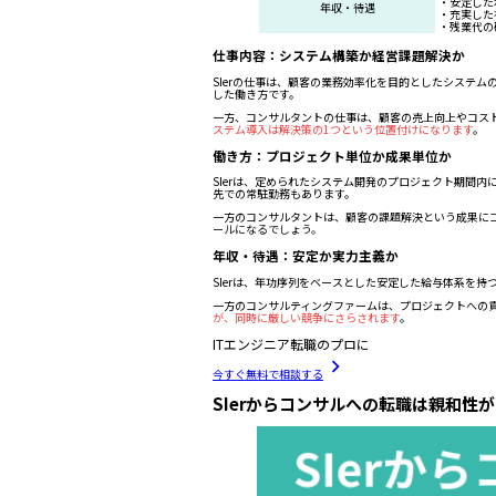
・安定した
年収・待遇
・充実した
・残業代の
仕事内容：システム構築か経営課題解決か
SIerの仕事は、顧客の業務効率化を目的としたシステ
した働き方です。
一方、コンサルタントの仕事は、顧客の売上向上やコス
ステム導入は解決策の1つという位置付けになります
。
働き方：プロジェクト単位か成果単位か
SIerは、定められたシステム開発のプロジェクト期間
先での常駐勤務もあります。
一方のコンサルタントは、顧客の課題解決という成果に
ールになるでしょう。
年収・待遇：安定か実力主義か
SIerは、年功序列をベースとした安定した給与体系を
一方のコンサルティングファームは、プロジェクトへの
が、同時に厳しい競争にさらされます
。
ITエンジニア転職のプロに
今すぐ無料で相談する
SIerからコンサルへの転職は親和性