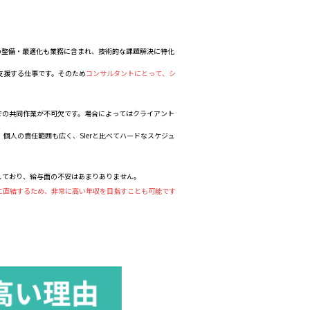
ムの整備・最適化も業務に含まれ、技術的な課題解決に特化
支援する仕事です。そのため
コンサルタントにとって、シ
での共同作業が不可欠です。場合によってはクライアント
。
個人の責任範囲も広く、SIerと比べてハードなスケジュ
しており、給与面の不安はあまりありません。
に直結するため、非常に高い年収を目指すことも可能です