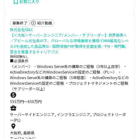
お気に入り
募集終了
紹介動画
株式会社SI&C
【＜大阪＞サーバーエンジニア/メンバー・サブリーダー】世界標準へ
／アビーム元社長の下、グローバルな市場価値を獲得/CMMI最高位レベ
ル5を達成した高品質SI／国際資格PMP取得を全面支援／PM・専門職、
意志を尊重するキャリアパス
技術試験なし
■必須条件
〈メンバー〉 ・Windows Server系の構築のご経験（3年以上目安） ・
ActiveDirectoryなどのWindowsServiceの設定のご経験 〈PL～〉 ・
Windows Server系の構築のご経験（5年程度） ・ActiveDirectoryなどの
WindowsServiceの設定のご経験 ・プロジェクトマネジメントのご経験
（サブリーダー以上）
555
万円〜
650
万円
サーバーサイドエンジニア, インフラエンジニア, プロジェクトリーダ
ー(PL)
大阪府, 島根県
エージェントに