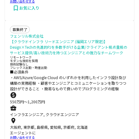
お問い合わせする
お気に入り
募集終了
フェンリル株式会社
【クラウドインフラ リードエンジニア (福岡エリア限定)】
Design×Techの先進的PJを多数手がける企業/クライアント視点重視の
サービス提供/高い技術力を持つエンジニアとの強力なチームワーク
リモートワーク
モダンな技術を採用
技術試験なし
フレックス出勤・時差出勤
■必須条件
・AWS/Azure/Google Cloud のいずれかを利用したインフラ設計及び
構築の実務経験 ・顧客やエンジニアとコミュニケーションを取りつつ
設計ができること ・簡易なもので良いのでプログラミングの経験
550
万円〜
1,200
万円
インフラエンジニア, クラウドエンジニア
大阪府, 東京都, 島根県, 愛知県, 京都府, 北海道
エージェントに
お問い合わせする