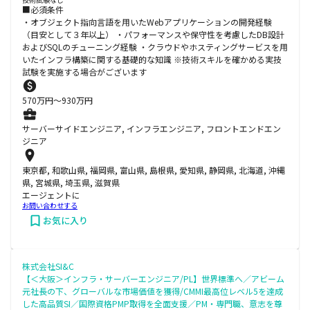
■必須条件
・オブジェクト指向言語を用いたWebアプリケーションの開発経験
（目安として３年以上） ・パフォーマンスや保守性を考慮したDB設計
およびSQLのチューニング経験 ・クラウドやホスティングサービスを用
いたインフラ構築に関する基礎的な知識 ※技術スキルを確かめる実技
試験を実施する場合がございます
570
万円〜
930
万円
サーバーサイドエンジニア, インフラエンジニア, フロントエンドエン
ジニア
東京都, 和歌山県, 福岡県, 富山県, 島根県, 愛知県, 静岡県, 北海道, 沖縄
県, 宮城県, 埼玉県, 滋賀県
エージェントに
お問い合わせする
お気に入り
株式会社SI&C
【＜大阪＞インフラ・サーバーエンジニア/PL】世界標準へ／アビーム
元社長の下、グローバルな市場価値を獲得/CMMI最高位レベル5を達成
した高品質SI／国際資格PMP取得を全面支援／PM・専門職、意志を尊