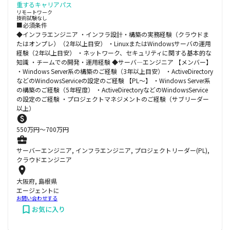
重するキャリアパス
リモートワーク
技術試験なし
■必須条件
◆インフラエンジニア ・インフラ設計・構築の実務経験（クラウドま
たはオンプレ）（2年以上目安） ・LinuxまたはWindowsサーバの運用
経験（2年以上目安） ・ネットワーク、セキュリティに関する基本的な
知識 ・チームでの開発・運用経験 ◆サーバ―エンジニア 【メンバー】
・Windows Server系の構築のご経験（3年以上目安） ・ActiveDirectory
などのWindowsServiceの設定のご経験 【PL～】 ・Windows Server系
の構築のご経験（5年程度） ・ActiveDirectoryなどのWindowsService
の設定のご経験 ・プロジェクトマネジメントのご経験（サブリーダー
以上）
550
万円〜
700
万円
サーバーエンジニア, インフラエンジニア, プロジェクトリーダー(PL),
クラウドエンジニア
大阪府, 島根県
エージェントに
お問い合わせする
お気に入り