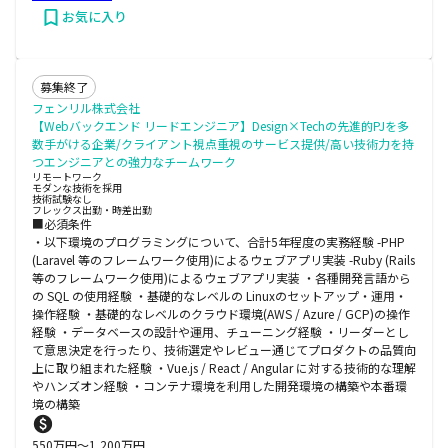
お気に入り
募集終了
フェンリル株式会社
【Webバックエンド リードエンジニア】Design×Techの先進的PJを多
数手がける企業/クライアント視点重視のサービス提供/高い技術力を持
つエンジニアとの強力なチームワーク
リモートワーク
モダンな技術を採用
技術試験なし
フレックス出勤・時差出勤
■必須条件
・以下環境のプログラミングについて、合計5年程度の実務経験 -PHP
(Laravel 等のフレームワーク使用)によるウェブアプリ実装 -Ruby (Rails
等のフレームワーク使用)によるウェブアプリ実装 ・各種開発言語から
の SQL の使用経験 ・基礎的なレベルの Linuxのセットアップ・運用・
操作経験 ・基礎的なレベルのクラウド環境(AWS / Azure / GCP)の操作
経験 ・データベースの設計や運用、チューニング経験 ・リーダーとし
て意思決定を行ったり、技術選定やレビュー通じてプロダクトの品質向
上に取り組まれた経験 ・Vue.js / React / Angular に対する技術的な理解
やハンズオン経験 ・コンテナ環境を利用した開発環境の構築や本番環
境の構築
550
万円〜
1,200
万円