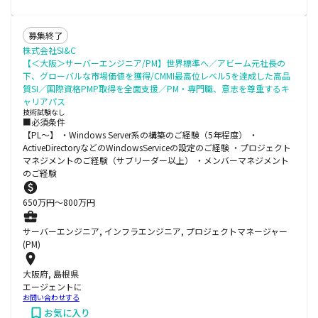
募集終了
株式会社SI&C
【＜大阪＞サーバーエンジニア/PM】世界標準へ／アビーム元社長の
下、グローバルな市場価値を獲得/CMMI最高位レベル5を達成した高品
質SI／国際資格PMP取得を全面支援／PM・専門職、意志を尊重するキ
ャリアパス
技術試験なし
■必須条件
【PL～】 ・Windows Server系の構築のご経験（5年程度） ・
ActiveDirectoryなどのWindowsServiceの設定のご経験 ・プロジェクト
マネジメントのご経験（サブリーダー以上） ・メンバーマネジメント
のご経験
650
万円〜
800
万円
サーバーエンジニア, インフラエンジニア, プロジェクトマネージャー
(PM)
大阪府, 島根県
エージェントに
お問い合わせする
お気に入り