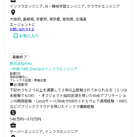
インフラエンジニア, AI・機械学習エンジニア, クラウドエンジニア
大阪府, 島根県, 京都府, 東京都, 愛知県, 北海道
エージェントに
お問い合わせする
お気に入り
募集終了
株式会社Relic
<中途>SRE/DevOps/インフラエンジニア
副業OK
技術試験なし
フレックス出勤・時差出勤
■必須条件
下記のうち２つ以上を通算して３年以上経験されておられる方（１つは
未経験でもOK） ・オブジェクト指向言語を用いたWebアプリケーショ
ンの開発経験 ・Linuxサーバ/WebやDBのミドルウェア運用経験 ・AWS
などパブリッククラウドを用いたインフラ構築経験
540
万円〜
970
万円
サーバーエンジニア, インフラエンジニア