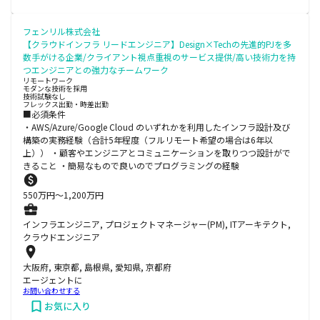
フェンリル株式会社
【クラウドインフラ リードエンジニア】Design×Techの先進的PJを多
数手がける企業/クライアント視点重視のサービス提供/高い技術力を持
つエンジニアとの強力なチームワーク
リモートワーク
モダンな技術を採用
技術試験なし
フレックス出勤・時差出勤
■必須条件
・AWS/Azure/Google Cloud のいずれかを利用したインフラ設計及び
構築の実務経験（合計5年程度（フルリモート希望の場合は6年以
上）） ・顧客やエンジニアとコミュニケーションを取りつつ設計がで
きること ・簡易なもので良いのでプログラミングの経験
550
万円〜
1,200
万円
インフラエンジニア, プロジェクトマネージャー(PM), ITアーキテクト,
クラウドエンジニア
大阪府, 東京都, 島根県, 愛知県, 京都府
エージェントに
お問い合わせする
お気に入り