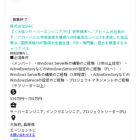
募集終了
株式会社SI&C
【＜大阪＞サーバーエンジニア/PL】世界標準へ／アビーム元社長の
下、グローバルな市場価値を獲得/CMMI最高位レベル5を達成した高品
質SI／国際資格PMP取得を全面支援／PM・専門職、意志を尊重するキ
ャリアパス
技術試験なし
■必須条件
〈メンバー〉 ・Windows Server系の構築のご経験（3年以上目安） ・
ActiveDirectoryなどのWindowsServiceの設定のご経験 〈PL～〉 ・
Windows Server系の構築のご経験（5年程度） ・ActiveDirectoryなどの
WindowsServiceの設定のご経験 ・プロジェクトマネジメントのご経験
（サブリーダー以上）
550
万円〜
700
万円
サーバーエンジニア, インフラエンジニア, プロジェクトリーダー(PL)
大阪府, 島根県
エージェントに
お問い合わせする