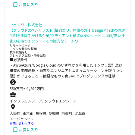
お気に入り
フェンリル株式会社
【クラウドスペシャリスト (福岡エリア在住の方)】Design×Techの先進
的PJを多数手がける企業/クライアント視点重視のサービス提供/高い技
術力を持つエンジニアとの強力なチームワー
リモートワーク
モダンな技術を採用
技術試験なし
フレックス出勤・時差出勤
■必須条件
・AWS/Azure/Google Cloud のいずれかを利用したインフラ設計及び
構築の実務経験 ・顧客やエンジニアとコミュニケーションを取りつつ
設計ができること ・簡易なもので良いのでプログラミングの経験
550
万円〜
1,200
万円
インフラエンジニア, クラウドエンジニア
大阪府, 東京都, 島根県, 愛知県, 京都府, 北海道
エージェントに
お問い合わせする
お気に入り