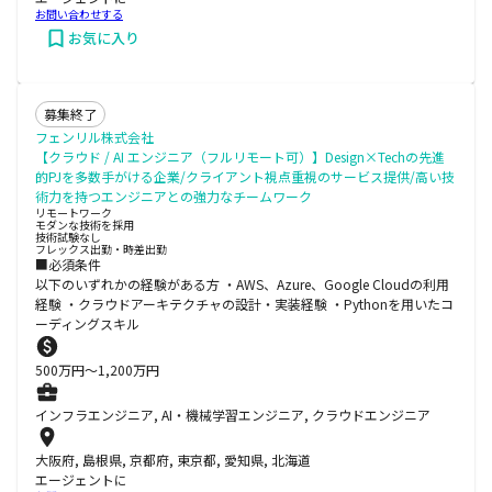
お問い合わせする
お気に入り
募集終了
フェンリル株式会社
【クラウド / AI エンジニア（フルリモート可）】Design×Techの先進
的PJを多数手がける企業/クライアント視点重視のサービス提供/高い技
術力を持つエンジニアとの強力なチームワーク
リモートワーク
モダンな技術を採用
技術試験なし
フレックス出勤・時差出勤
■必須条件
以下のいずれかの経験がある方 ・AWS、Azure、Google Cloudの利用
経験 ・クラウドアーキテクチャの設計・実装経験 ・Pythonを用いたコ
ーディングスキル
500
万円〜
1,200
万円
インフラエンジニア, AI・機械学習エンジニア, クラウドエンジニア
大阪府, 島根県, 京都府, 東京都, 愛知県, 北海道
エージェントに