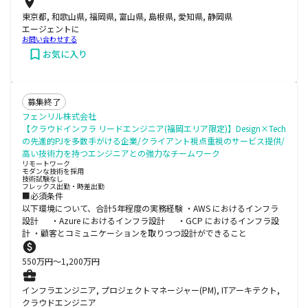
東京都, 和歌山県, 福岡県, 富山県, 島根県, 愛知県, 静岡県
エージェントに
お問い合わせする
お気に入り
募集終了
フェンリル株式会社
【クラウドインフラ リードエンジニア(福岡エリア限定)】Design×Tech
の先進的PJを多数手がける企業/クライアント視点重視のサービス提供/
高い技術力を持つエンジニアとの強力なチームワーク
リモートワーク
モダンな技術を採用
技術試験なし
フレックス出勤・時差出勤
■必須条件
以下環境について、合計5年程度の実務経験 ・AWS におけるインフラ
設計 ・Azure におけるインフラ設計 ・GCP におけるインフラ設
計 ・顧客とコミュニケーションを取りつつ設計ができること
550
万円〜
1,200
万円
インフラエンジニア, プロジェクトマネージャー(PM), ITアーキテクト,
クラウドエンジニア