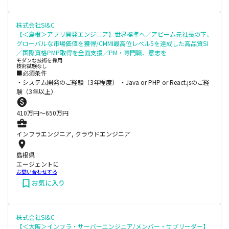
株式会社SI&C
【＜島根＞アプリ開発エンジニア】世界標準へ／アビーム元社長の下、
グローバルな市場価値を獲得/CMMI最高位レベル5を達成した高品質SI
／国際資格PMP取得を全面支援／PM・専門職、意志を
モダンな技術を採用
技術試験なし
■必須条件
・システム開発のご経験（3年程度） ・Java or PHP or React.jsのご経
験（3年以上）
410
万円〜
650
万円
インフラエンジニア, クラウドエンジニア
島根県
エージェントに
お問い合わせする
お気に入り
株式会社SI&C
【＜大阪＞インフラ・サーバーエンジニア/メンバー・サブリーダー】