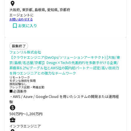
大阪府, 東京都, 島根県, 愛知県, 京都府
エージェントに
お問い合わせする
お気に入り
募集終了
フェンリル株式会社
【クラウドエンジニア(DevOps/ソリューションアーキテクト) [大阪/東
京/島根/名古屋/京都]】Design×Techの先進的PJを多数手がける企業/
昇級率6.2%/グーグル社とAWS社の国内初パートナー認定/高い技術力
を持つエンジニアとの強力なチームワーク
リモートワーク
モダンな技術を採用
技術試験なし
フレックス出勤・時差出勤
■必須条件
・AWS / Azure / Google Cloud を用いたシステムの開発または運用経
験
500
万円〜
1,200
万円
インフラエンジニア