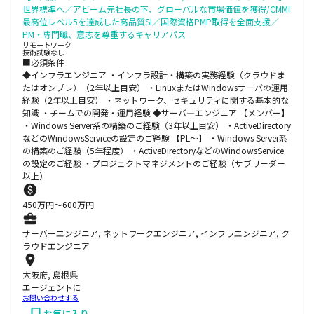
世界標準へ／アビーム元社長の下、グローバルな市場価値を獲得/CMMI
最高位レベル5を達成した高品質SI／国際資格PMP取得を全面支援／
PM・専門職、意志を尊重するキャリアパス
リモートワーク
技術試験なし
■必須条件
◆インフラエンジニア ・インフラ設計・構築の実務経験（クラウドま
たはオンプレ）（2年以上目安） ・LinuxまたはWindowsサーバの運用
経験（2年以上目安） ・ネットワーク、セキュリティに関する基本的な
知識 ・チームでの開発・運用経験 ◆サーバ―エンジニア 【メンバー】
・Windows Server系の構築のご経験（3年以上目安） ・ActiveDirectory
などのWindowsServiceの設定のご経験 【PL～】 ・Windows Server系
の構築のご経験（5年程度） ・ActiveDirectoryなどのWindowsService
の設定のご経験 ・プロジェクトマネジメントのご経験（サブリーダー
以上）
450
万円〜
600
万円
サーバーエンジニア, ネットワークエンジニア, インフラエンジニア, ク
ラウドエンジニア
大阪府, 島根県
エージェントに
お問い合わせする
お気に入り