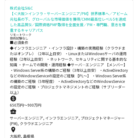
株式会社SI&C
【＜大阪＞インフラ・サーバーエンジニア/PM】世界標準へ／アビーム
元社長の下、グローバルな市場価値を獲得/CMMI最高位レベル5を達成
した高品質SI／国際資格PMP取得を全面支援／PM・専門職、意志を尊
重するキャリアパス
リモートワーク
技術試験なし
■必須条件
◆インフラエンジニア ・インフラ設計・構築の実務経験（クラウドま
たはオンプレ）（2年以上目安） ・LinuxまたはWindowsサーバの運用
経験（2年以上目安） ・ネットワーク、セキュリティに関する基本的な
知識 ・チームでの開発・運用経験 ◆サーバ―エンジニア 【メンバー】
・Windows Server系の構築のご経験（3年以上目安） ・ActiveDirectory
などのWindowsServiceの設定のご経験 【PL～】 ・Windows Server系
の構築のご経験（5年程度） ・ActiveDirectoryなどのWindowsService
の設定のご経験 ・プロジェクトマネジメントのご経験（サブリーダー
以上）
650
万円〜
900
万円
サーバーエンジニア, インフラエンジニア, プロジェクトマネージャー
(PM), クラウドエンジニア
大阪府, 島根県