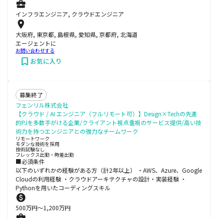
インフラエンジニア, クラウドエンジニア
大阪府, 東京都, 島根県, 愛知県, 京都府, 北海道
エージェントに
お問い合わせする
お気に入り
募集終了
フェンリル株式会社
【クラウド / AI エンジニア（フルリモート可）】Design×Techの先進
的PJを多数手がける企業/クライアント視点重視のサービス提供/高い技
術力を持つエンジニアとの強力なチームワーク
リモートワーク
モダンな技術を採用
技術試験なし
フレックス出勤・時差出勤
■必須条件
以下のいずれかの経験がある方（計2年以上） ・AWS、Azure、Google
Cloudの利用経験 ・クラウドアーキテクチャの設計・実装経験 ・
Pythonを用いたコーディングスキル
500
万円〜
1,200
万円