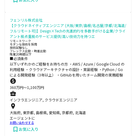
フェンリル株式会社
【クラウドネイティブエンジニア (大阪/東京/島根/名古屋/京都/北海道/
フルリモート可)】Design×Techの先進的PJを多数手がける企業/クライ
アント視点重視のサービス提供/高い技術力を持つエ
リモートワーク
モダンな技術を採用
技術試験なし
フレックス出勤・時差出勤
残業20時間以下
■必須条件
以下いずれかのご経験をお持ちの方 ・AWS / Azure / Google Cloud の
利用経験 ・クラウドアーキテクチャの設計・実装経験 ・Python / Go
による開発経験（3年以上） ・GitHubを用いたチーム開発の実務経験
360
万円〜
1,100
万円
インフラエンジニア, クラウドエンジニア
大阪府, 東京都, 島根県, 愛知県, 京都府, 北海道
エージェントに
お問い合わせする
お気に入り