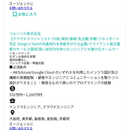
エージェントに
お問い合わせする
お気に入り
フェンリル株式会社
【クラウドスペシャリスト (大阪/東京/島根/名古屋/京都/フルリモート
可)】Design×Techの先進的PJを多数手がける企業/クライアント視点重
視のサービス提供/高い技術力を持つエンジニアとの強力なチームワー
リモートワーク
モダンな技術を採用
技術試験なし
フレックス出勤・時差出勤
■必須条件
・AWS/Azure/Google Cloud のいずれかを利用したインフラ設計及び
構築の実務経験 ・顧客やエンジニアとコミュニケーションを取りつつ
設計ができること ・簡易なもので良いのでプログラミングの経験
550
万円〜
1,200
万円
インフラエンジニア, クラウドエンジニア
大阪府, 東京都, 島根県, 愛知県, 京都府
エージェントに
お問い合わせする