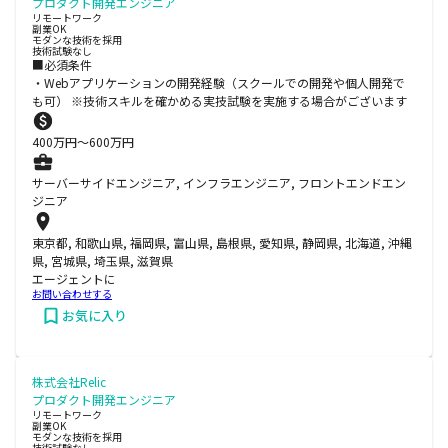
プロダクト開発エンジニア
リモートワーク
副業OK
モダンな技術を採用
技術試験なし
■必須条件
・Webアプリケーションの開発経験（スクールでの開発や個人開発で
も可） ※技術スキルを確かめる実技試験を実施する場合がございます
400
万円〜
600
万円
サーバーサイドエンジニア, インフラエンジニア, フロントエンドエン
ジニア
東京都, 和歌山県, 福岡県, 富山県, 島根県, 愛知県, 静岡県, 北海道, 沖縄
県, 宮城県, 埼玉県, 滋賀県
エージェントに
お問い合わせする
お気に入り
株式会社Relic
プロダクト開発エンジニア
リモートワーク
副業OK
モダンな技術を採用
技術試験なし