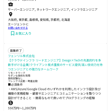
サーバーエンジニア, ネットワークエンジニア, インフラエンジニア
大阪府, 東京都, 島根県, 愛知県, 京都府, 北海道
エージェントに
お問い合わせする
お気に入り
募集終了
フェンリル株式会社
【クラウドインフラ リードエンジニア】Design×Techの先進的PJを多
数手がける企業/クライアント視点重視のサービス提供/高い技術力を持
つエンジニアとの強力なチームワーク
リモートワーク
モダンな技術を採用
技術試験なし
フレックス出勤・時差出勤
■必須条件
・AWS/Azure/Google Cloud のいずれかを利用したインフラ設計及び
構築の実務経験 ・顧客やエンジニアとコミュニケーションを取りつつ
設計ができること ・簡易なもので良いのでプログラミングの経験
550
万円〜
1,200
万円