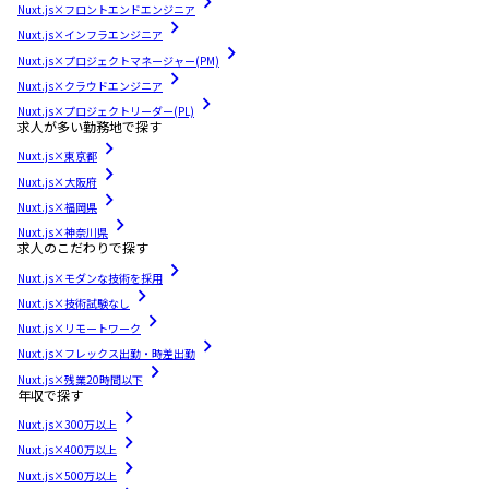
Nuxt.js×フロントエンドエンジニア
Nuxt.js×インフラエンジニア
Nuxt.js×プロジェクトマネージャー(PM)
Nuxt.js×クラウドエンジニア
Nuxt.js×プロジェクトリーダー(PL)
求人が多い勤務地で探す
Nuxt.js×東京都
Nuxt.js×大阪府
Nuxt.js×福岡県
Nuxt.js×神奈川県
求人のこだわりで探す
Nuxt.js×モダンな技術を採用
Nuxt.js×技術試験なし
Nuxt.js×リモートワーク
Nuxt.js×フレックス出勤・時差出勤
Nuxt.js×残業20時間以下
年収で探す
Nuxt.js×300万以上
Nuxt.js×400万以上
Nuxt.js×500万以上