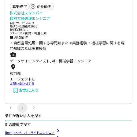
募集終了
紹介動画
株式会社スタンバイ
自然言語処理エンジニア
自社サービスあり
モダンな技術を採用
技術試験なし
フレックス出勤・時差出勤
■必須条件
・自然言語処理に関する専門知または実務経験 ・機械学習に関する専
門知識または実務経験
データサイエンティスト, AI・機械学習エンジニア
東京都
エージェントに
お問い合わせする
お気に入り
1
条件が近い求人を探す
別の職種で探す
Nuxt.js×サーバーサイドエンジニア