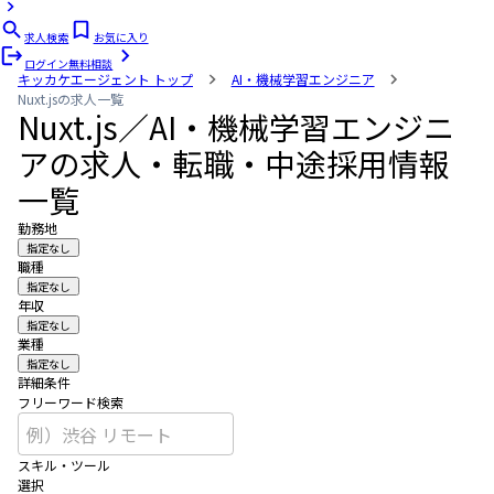
求人検索
お気に入り
ログイン
無料相談
キッカケエージェント
トップ
AI・機械学習エンジニア
Nuxt.jsの求人一覧
Nuxt.js／AI・機械学習エンジニ
アの求人・転職・中途採用情報
一覧
勤務地
指定なし
職種
指定なし
年収
指定なし
業種
指定なし
詳細条件
フリーワード検索
スキル・ツール
選択