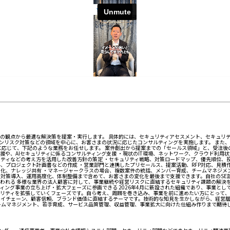
Tの観点から最適な解決策を提案・実行します。 具体的には、セキュリティアセスメント、セキュリ
ェーンリスク対策などの領域を中心に、お客さまの状況に応じたコンサルティングを実施します。 ま
に応じて、下記のような業務をお任せします。 案件創出から提案までの「セールス領域」と、受注後
援や、AIセキュリティに係るコンサルティング支援 ・現状のIT環境、ネットワーク、クラウド利用
、クラウドセキュリティなどの考え方を活用した改善方針の策定 ・セキュリティ戦略、対策ロードマップ、優先順位、
、プロジェクト計画書などの作成 ・営業部門と連携したプリセールス、提案活動、RFP対応、見積
化、ナレッジ共有 ・マネージャークラスの場合、複数案件の統括、メンバー育成、チームマネジメン
の対策導入、運用高度化、体制整備まで含めて、お客さまの変化を最後まで支援できます。自社のSE
関われる 多様な業界の法人顧客に対して、事業継続や経営リスクに直結するセキュリティ課題の解決
ィング事業の立ち上げ・拡大フェーズに参画できる 2026年4月に新設された組織であり、事業と
ティを拡張していくフェーズです。自ら考え、周囲を巻き込み、事業を前に進めたい方にとって、裁
ライチェーン、顧客信頼、ブランド価値に直結するテーマです。技術的な知見を生かしながら、経営層
ームマネジメント、若手育成、サービス品質管理、収益管理、事業拡大に向けた仕組み作りまで期待