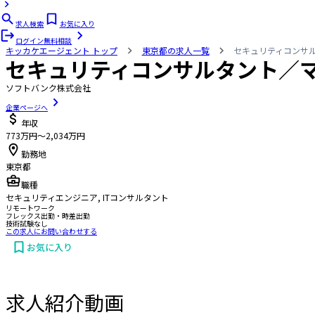
求人検索
お気に入り
ログイン
無料相談
キッカケエージェント
トップ
東京都の求人一覧
セキュリティコンサ
セキュリティコンサルタント／
ソフトバンク株式会社
企業ページへ
年収
773万円〜2,034万円
勤務地
東京都
職種
セキュリティエンジニア, ITコンサルタント
リモートワーク
フレックス出勤・時差出勤
技術試験なし
この求人にお問い合わせする
お気に入り
求人紹介動画
お問い合わせする