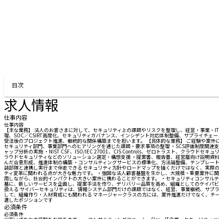
目次
求人情報
仕事内容
仕事内容
【主な業務】 法人のお客さまに対して、セキュリティ上の課題やリスクを整理し、経営・事業・I
理、SOC／CSIRT高度化、セキュリティガバナンス、インシデント対応体制整備、サプライチ
受注後のプロジェクト推進、継続的な関係構築までを担います。 【具体的な業務】 ご経験や案件
セキュリティ部門、事業部門へのヒアリングを通じた課題・要求事項の整理 ・SCS評価制度関連支
ャップ分析の実施 ・NIST CSF、ISO/IEC 27001、CIS Controls、ゼロトラスト
ラウドセキュリティなどのソリューション選定・構想支援 ・提案書、報告書、経営層向け説明資料
んだ合意形成、推進体制の構築 ・コンサルティングサービスの標準化、方法論整備、テンプレート
装部隊と連携し実行まで伴走できる セキュリティ方針やロードマップを描くだけではなく、実際
ティ変革に関われる点が大きな魅力です。 ・強固な法人顧客基盤を生かし、大規模・重要案件に
用しながら、社会的インパクトの大きい案件に携わることができます。 ・セキュリティコンサルテ
基に、新しいサービスを企画し、提案手法を作り、デリバリー品質を高め、組織としてのケイパビリ
扱える サイバーセキュリティは、情報システム部門だけの課題ではなく、経営、事業継続、サプ
して、組織作り・人材育成にも関われる マネージャークラスの方には、案件推進だけでなく、チ
適したポジションです
必須条件
必須条件