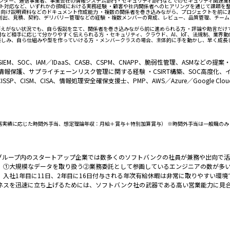
ティベンダー、通信事業者、事業会社の情報システム部門・セキュリティ部門などでのセキュリティ関連
ント対応など、いずれかの領域における実務経験 ・顧客や社内関係者へのヒアリングを通じて課題を整
層向け説明資料などのドキュメント作成能力 ・複数の関係者を巻き込みながら、プロジェクトを前に
案件創出、見積、契約、デリバリー管理などの経験 ・複数メンバーの育成、レビュー、品質管理、チー
答えがない状況でも、自ら仮説を立て、関係者を巻き込みながら前に進められる方 ・評論や助言だけ
など相手に応じて分かりやすく伝えられる方 ・セキュリティ、クラウド、AI、IoT、法規制、業界
楽しみ、自ら仕組みや型を作っていける方 ・メンバークラスの場合、主体的に手を動かし、早く成長
、SOC、IAM／IDaaS、CASB、CSPM、CNAPP、脆弱性管理、ASMなどの提案・
情報保護、サプライチェーンリスク管理に関する経験 ・CSIRT構築、SOC高度化
ISM、CISA、情報処理安全確保支援士、PMP、AWS／Azure／Google Clo
 （月給：基本給＋勤務実績に応じた時間外手当、想定理論年収：月給＋賞与＋特別加算賞与） ※時間外手当は
グループ内のスタートアップ企業では数多くのソフトバンクの社員が兼務や出向で活
、①大規模なデータを取り扱う②業務委託として参画しているエンジニアの数が多い
、入社1年目に11日、2年目に16日付与される年次有給休暇は非常に取りやすい環境
ネスを迅速に立ち上げるためには、ソフトバンク社の武器である高い営業能力に見合