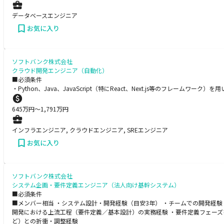
データベースエンジニア
お気に入り
ソフトバンク株式会社
クラウド開発エンジニア（自動化）
■必須条件
・Python、Java、JavaScript（特にReact、Next.js等のフレームワーク
645
万円〜
1,791
万円
インフラエンジニア, クラウドエンジニア, SREエンジニア
お気に入り
ソフトバンク株式会社
システム企画・要件定義エンジニア（法人向け基幹システム）
■必須条件
■メンバー相当 ・システム設計・開発経験（目安3年） ・チームでの開発経
開発における上流工程（要件定義／基本設計）の実務経験 ・要件定義フェーズ
ど）との折衝・調整経験