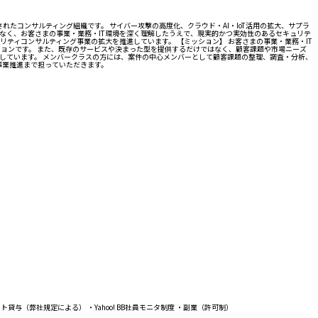
れたコンサルティング組織です。 サイバー攻撃の高度化、クラウド・AI・IoT活用の拡大、サプラ
なく、お客さまの事業・業務・IT環境を深く理解したうえで、現実的かつ実効性のあるセキュリテ
リティコンサルティング事業の拡大を推進しています。 【ミッション】 お客さまの事業・業務・IT
ョンです。 また、既存のサービスや決まった型を提供するだけではなく、顧客課題や市場ニーズ
しています。 メンバークラスの方には、案件の中心メンバーとして顧客課題の整理、調査・分析、
事業推進まで担っていただきます。
（弊社規定による） ・Yahoo! BB社員モニタ制度 ・副業（許可制）