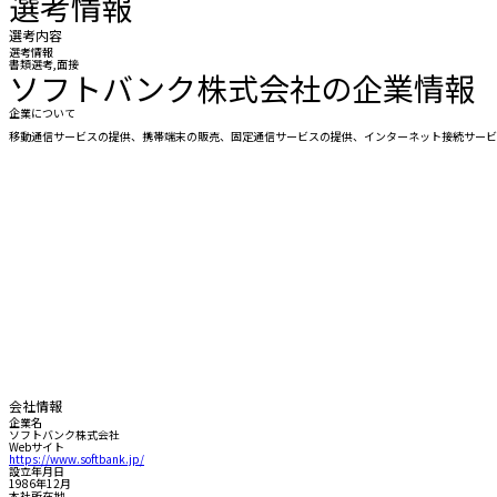
選考情報
選考内容
選考情報
書類選考,面接
ソフトバンク株式会社の企業情報
企業について
移動通信サービスの提供、携帯端末の販売、固定通信サービスの提供、インターネット接続サービ
会社情報
企業名
ソフトバンク株式会社
Webサイト
https://www.softbank.jp/
設立年月日
1986年12月
本社所在地