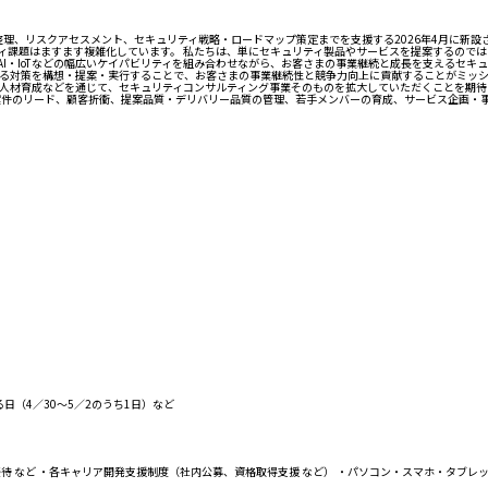
理、リスクアセスメント、セキュリティ戦略・ロードマップ策定までを支援する2026年4月に新設さ
ィ課題はますます複雑化しています。 私たちは、単にセキュリティ製品やサービスを提案するのでは
・IoTなどの幅広いケイパビリティを組み合わせながら、お客さまの事業継続と成長を支えるセキュ
る対策を構想・提案・実行することで、お客さまの事業継続性と競争力向上に貢献することがミッシ
人材育成などを通じて、セキュリティコンサルティング事業そのものを拡大していただくことを期待
案件のリード、顧客折衝、提案品質・デリバリー品質の管理、若手メンバーの育成、サービス企画・
日（4／30〜5／2のうち1日）など
など ・各キャリア開発支援制度（社内公募、資格取得支援 など） ・パソコン・スマホ・タブレット貸与