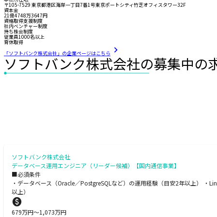
〒105-7529 東京都港区海岸一丁目7番1号東京ポートシティ竹芝オフィスタワー32F
資本金
21億4748万3647円
資格取得支援制度
社内ベンチャー制度
持ち株会制度
従業員1000名以上
育休取得
「ソフトバンク株式会社」の企業ページはこちら
ソフトバンク株式会社の募集中の
ソフトバンク株式会社
データベース運用エンジニア（リーダー候補）【国内通信事業】
■必須条件
・データベース（Oracle／PostgreSQLなど）の運用経験（目安2年以上
以上）
679
万円〜
1,073
万円