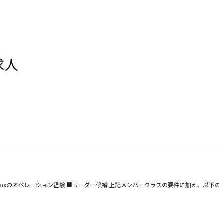
求人
） ・Linuxのオペレーション経験 ■リーダー候補 上記メンバークラスの要件に加え