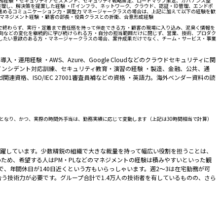
業務経験 ・セキュリティアセスメント、セキュリティ戦略策定、ロードマップ策定、ガバナンス整
理し、解決策を提案した経験 ・ITインフラ、ネットワーク、クラウド、認証・ID管理、エンドポ
進めるコミュニケーション力・調整力 マネージャークラスの場合は、上記に加えて以下の経験を歓
ムマネジメント経験 ・顧客の部長・役員クラスとの折衝、合意形成経験
で終わらず、実行・定着まで責任感を持って伴走できる方 ・顧客の現場に入り込み、泥臭く情報を
動向などの変化を継続的に学び続けられる方 ・自分の担当範囲だけに閉じず、営業、技術、プロダク
したい意欲のある方 ・マネージャークラスの場合、案件成果だけでなく、チーム・サービス・事業
導入・運用経験 ・AWS、Azure、Google Cloudなどのクラウドセキュリティに関
、インシデント対応訓練、セキュリティ教育・演習の経験 ・製造、金融、公共、通
ud関連資格、ISO/IEC 27001審査員補などの資格 ・英語力。海外ベンダー資料の読
一般職のみとなり、かつ、実際の時間外手当は、勤務実績に応じて変動します（上記は30時間相当で計算）
躍しています。少数精鋭の組織で大きな裁量を持って幅広い役割を担うことは、
ため、希望する人はPM・PLなどのマネジメントの経験は積みやすいといった観
で、年間休日が140日近くという方もいらっしゃいます。週2～3は在宅勤務が可
う技術力が必要です。グループ合計で1.4万人の技術者を有しているものの、さら