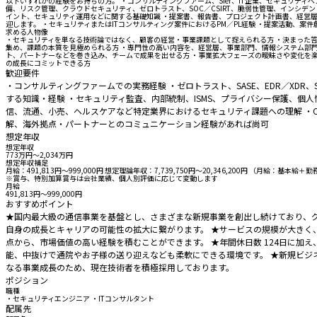
以下いずれかの経験をお持ちの方。 ・コンサルティングファーム、SIer、IT企業、セキュリ
備、リスク管理、クラウドセキュリティ、ゼロトラスト、SOC／CSIRT、脆弱性管理、インシデ
イント、セキュリティ運用などに関する基礎知識 ・提案書、報告書、プロジェクト計画書、経営
迎します。 ・セキュリティまたはITコンサルティング案件におけるPM／PL経験 ・提案活動、
求める人物像
・セキュリティを単なる技術論ではなく、顧客の経営・事業課題として捉えられる方 ・決まった
集め、課題の本質を見極められる方 ・専門性の高い内容を、経営層、事業部門、情報システム部門
ト、パートナーなどを巻き込み、チームで成果を出せる方 ・事業拡大フェーズの曖昧さや変化を
の成長にコミットできる方
歓迎要件
・コンサルティングファームでの実務経験 ・ゼロトラスト、SASE、EDR／XDR、SIEM
する知識・経験 ・セキュリティ監査、内部統制、ISMS、プライバシー保護、個人
信、流通、小売、ヘルスケアなど特定業界におけるセキュリティ課題への理解 ・CISSP、C
解、海外拠点・パートナーとのコミュニケーション経験があれば尚可
想定年収
想定年収
773万円〜2,034万円
想定年収補足
月給：491,813円～999,000円 想定理論年収：7,739,750円～20,346,200円
※賞与、特別加算賞与は会社業績、個人別評価に応じて変動します
月給
491,813円〜999,000円
おすすめポイント
★国内最大級の通信事業を基盤とし、さまざまな新規事業を創出し続けており、
自身の成長とキャリアの可能性の拡大に繋がります。 ★サービスの規模が大きく
点から、市場価値の高い経験を積むことができます。 ★年間休日数 124日に加え
能、中抜けで通院やお子様の送り迎えなども柔軟にできる環境です。 ★新規ビジ
なる事業成長のため、現在技術者を積極採用しております。
ポジション
職種
・セキュリティエンジニア ・ITコンサルタント
配属先