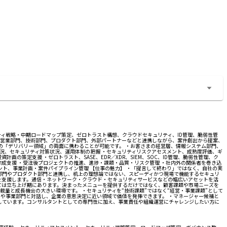
ティ戦略・中期ロードマップ策定、ゼロトラスト構想、クラウドセキュリティ、ID管理、脆弱性管
た、営業部門、技術部門、プロダクト部門、外部パートナーなどと連携しながら、案件創出から提案、
の「デリバリー領域」の両面に携わることが可能です。 ・お客さまの経営層、情報システム部門、
状況、セキュリティ対策状況、運用体制の把握 ・セキュリティリスクアセスメント、成熟度評価、ギ
投資計画の策定支援 ・ゼロトラスト、SASE、EDR／XDR、SIEM、SOC、ID管理、脆弱性管理、ク
作成支援 ・受注後プロジェクトの推進、進捗・課題・品質・リスク管理 ・社内外の関係者を巻き込
ト、事業計画・案件パイプライン管理 【仕事の魅力】 ・「提言して終わり」ではなく、自社の実
部門やプロダクト部門と連携し、机上の理想論ではない、スピーディかつ現場で機能するセキュリ
を支援します。通信・ネットワーク・クラウド・セキュリティサービスなどの幅広いアセットを活
しては立ち上げ期にあります。決まったメニューを提供するだけではなく、顧客課題や市場ニーズを
量と成長機会の大きい環境です。 ・セキュリティを“技術課題”ではなく“経営・事業課題”として
や事業部門と対話し、企業の意思決定に近い領域で価値を発揮できます。 ・マネージャー候補と
しています。コンサルタントとしての専門性に加え、事業責任や組織運営にチャレンジしたい方に