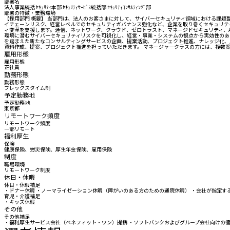
部署名
法人事業統括 ｾｷｭﾘﾃｨ本部 ｾｷｭﾘﾃｨｻｰﾋﾞｽ統括部 ｾｷｭﾘﾃｨｺﾝｻﾙﾃｨﾝｸﾞ部
部署の特徴・業務環境
【採用部門 概要】 当部門は、法人のお客さまに対して、サイバーセキュリティ領域における課題整
イチェーンリスク、経営レベルでのセキュリティガバナンス強化など、企業を取り巻くセキュリテ
ィ変革を支援します。通信、ネットワーク、クラウド、ゼロトラスト、マネージドセキュリティ、AI
環境に潜むサイバーセキュリティリスクを可視化し、経営・事業・システムの観点から実効性のあ
を踏まえた新たなコンサルティングサービスの企画、提案活動、プロジェクト推進、ナレッジ化、
資料作成、提案、プロジェクト推進を担っていただきます。 マネージャークラスの方には、複数
雇用形態
雇用形態
正社員
勤務形態
勤務形態
フレックスタイム制
予定勤務地
予定勤務地
東京都
リモートワーク頻度
リモートワーク頻度
一部リモート
福利厚生
保険
健康保険、労災保険、厚生年金保険、雇用保険
制度
職場環境
リモートワーク制度
休日・休暇
休日・休暇補足
・ドナー休暇 ・ノーマライゼーション休暇（障がいのある方のための通院休暇） ・会社が指定する
育児・介護補足
・キッズ休暇
その他
その他補足
・福利厚生サービス会社（ベネフィット・ワン）提携 ・ソフトバンクおよびグループ会社向けの優待 