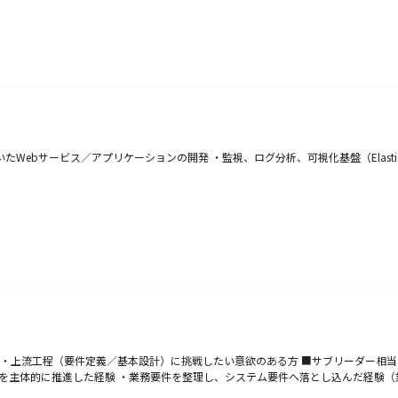
）を用いたWebサービス／アプリケーションの開発 ・監視、ログ分析、可視化基盤（Elasticsea
験 ・上流工程（要件定義／基本設計）に挑戦したい意欲のある方 ■サブリーダー相
を主体的に推進した経験 ・業務要件を整理し、システム要件へ落とし込んだ経験（