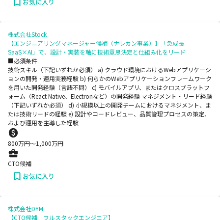
お気に入り
株式会社Stock
【エンジニアリングマネージャー候補（ナレカン事業）】「急成長
SaaS×AI」で、設計・実装を軸に技術意思決定と仕組み化をリード
■必須条件
技術スキル（下記いずれか必須） a) クラウド環境におけるWebアプリケーシ
ョンの開発・運用実務経験 b) 何らかのWebアプリケーションフレームワーク
を用いた開発経験（言語不問） c) モバイルアプリ、またはクロスプラットフ
ォーム（React Native、Electronなど）の開発経験 マネジメント・リード経験
（下記いずれか必須） d) 小規模以上の開発チームにおけるマネジメント、ま
たは技術リードの経験 e) 設計やコードレビュー、品質管理プロセスの策定、
および運用を主導した経験
800
万円〜
1,000
万円
CTO候補
お気に入り
株式会社DYM
【CTO候補 フルスタックエンジニア】