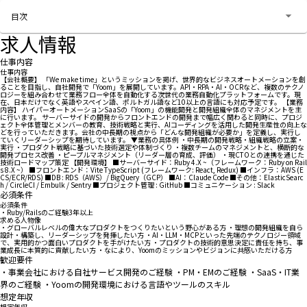
お問い合わせする
目次
求人情報
仕事内容
仕事内容
【会社概要】 「We make time」というミッションを掲げ、世界的なビジネスオートメーションを創
ることを目指し、自社開発で「Yoom」を展開しています。API・RPA・AI・OCRなど、複数のテクノ
ロジーを組み合わせて業務フロー全体を自動化する次世代の業務自動化プラットフォームです。現
在、日本だけでなく英語やスペイン語、ポルトガル語など10以上の言語にも対応予定です。 【業務
内容】 ハイパーオートメーションSaaSの「Yoom」の機能開発と開発組織全体のマネジメントを主
に行います。 サーバーサイドの開発からフロントエンドの開発まで幅広く関わると同時に、プロジ
ェクト全体管理とメンバーの教育、技術戦略と実行、AIコーディングを活用した開発生産性の向上な
どを行っていただきます。会社の中長期の視点から「どんな開発組織が必要か」を定義し、実行し
ていくリーダーシップを期待しています。 ▼業務の具体例 ・中長期の開発戦略・組織戦略の立案・
実行 ・プロダクト戦略に基づいた技術選定や体制づくり ・複数チームのマネジメントと、横断的な
開発プロセス改善 ・ピープルマネジメント（リーダー層の育成、評価） ・現CTOとの連携を通じた
技術ロードマップ策定 【開発環境】 ■サーバーサイド：Ruby 4.X ~（フレームワーク：Ruby on Rail
s 8.X ~） ■フロントエンド：Vite TypeScript (フレームワーク: React, Redux) ■インフラ：AWS (E
CS/ECR/RDS) ■DB : RDS（AWS）/ BigQuery（GCP） ■AI：Claude Code ■その他：ElasticSearc
h / CircleCI / Embulk / Sentry ■プロジェクト管理 : GitHub ■コミュニケーション : Slack
必須条件
必須条件
・Ruby/Railsのご経験3年以上
求める人物像
・グローバルレベルの偉大なプロダクトをつくりたいという野心がある方 ・理想の開発組織を自ら
設計・構築し、リーダーシップを発揮したい方 ・AI・LLM・MCPといった先端のテクノロジー領域
で、実用的かつ面白いプロダクトを手がけたい方 ・プロダクトの技術的意思決定に責任を持ち、事
業成長に本質的に貢献したい方 ・なにより、Yoomのミッションやビジョンに共感いただける方
歓迎要件
・事業会社における自社サービス開発のご経験 ・PM・EMのご経験 ・SaaS・IT業
界のご経験 ・Yoomの開発環境における言語やツールのスキル
想定年収
想定年収