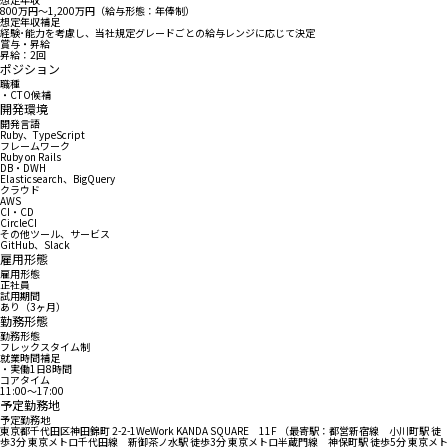
800万円〜1,200万円（給与形態：年俸制）
想定年収補足
経験･能力を考慮し、当社規定グレードごとの給与レンジに応じて決定
賞与・昇給
昇給：2回
ポジション
職種
・CTO候補
開発環境
開発言語
Ruby、TypeScript
フレームワーク
Ruby on Rails
DB・DWH
Elasticsearch、BigQuery
クラウド
AWS
CI・CD
CircleCI
その他ツール、サービス
GitHub、Slack
雇用形態
雇用形態
正社員
試用期間
あり（3ヶ月）
勤務形態
勤務形態
フレックスタイム制
就業時間補足
・実働1日8時間
コアタイム
11:00〜17:00
予定勤務地
予定勤務地
東京都千代田区神田錦町 2-2-1WeWork KANDA SQUARE 11F （最寄駅：都営新宿線 小川町駅 徒
歩3分 東京メトロ千代田線 新御茶ノ水駅 徒歩3分 東京メトロ半蔵門線 神保町駅 徒歩5分 東京メト