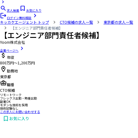
求人検索
お気に入り
ログイン
無料相談
キッカケエージェント
トップ
CTO候補の求人一覧
東京都の求人一覧
【エンジニア部門責任者候補】
【エンジニア部門責任者候補】
Yoom株式会社
企業ページへ
年収
800万円〜1,200万円
勤務地
東京都
職種
CTO候補
リモートワーク
フレックス出勤・時差出勤
副業OK
モダンな技術を採用
技術試験なし
この求人にお問い合わせする
お気に入り