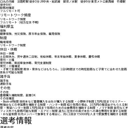
ロ丸の内線 淡路町駅 徒歩3分 JR中央・総武線 御茶ノ水駅 徒歩9分 東京メトロ東西線 竹橋駅
徒歩6分）
勤務地補足
フルリモート可
リモートワーク頻度
リモートワーク頻度
フルリモート（地方在住 不明）
福利厚生
保険
健康保険、労災保険、厚生年金保険、雇用保険
制度
職場環境
リモートワーク制度
休日・休暇
休日・休暇
土日祝休み、完全週休二日制、有給休暇、年末年始休暇、夏季休暇、慶弔休暇
育児・介護
育児休暇、産前産後休暇、育児支援制度
育児・介護補足
・子育て支援制度 産休・育休などはもちろん、1日6時間までの時短勤務など子育てに合わせた勤務
体系が可能な制度
諸手当
諸手当
通勤手当
その他
その他
書籍購入補助制度、副業OK
その他補足
・Book-off制度 技術本など書籍購入を会社が購入する制度 ・小野妹子制度 1万円/回までセミナー・
勉強会などの参加費を補助する制度 ・ハンター制度 紹介採用の場合、10万円の報奨金がもらえる制
度 ・胃袋ハンター制度 1万円/回まで採用のための会食費用を補助する制度 ・ノマド制度 自宅などオ
フィス外でも勤務可能な制度 ・エアビー制度 遠方に在住の社員が本社への滞在費用を支援する制度
・おな釜制度 社内メンバーで食事をする場合に、月に1回まで5000円/人まで飲食費を補助する制度
選考情報
選考内容