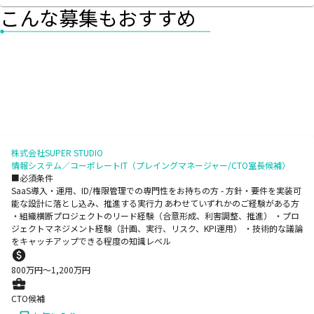
こんな募集もおすすめ
株式会社SUPER STUDIO
情報システム／コーポレートIT（プレイングマネージャー/CTO室長候補）
■必須条件
SaaS導入・運用、ID/権限管理での専門性をお持ちの方 - 方針・要件を実装可
能な設計に落とし込み、推進する実行力 あわせていずれかのご経験がある方
・組織横断プロジェクトのリード経験（合意形成、利害調整、推進） ・プロ
ジェクトマネジメント経験（計画、実行、リスク、KPI運用） ・技術的な議論
をキャッチアップできる程度の知識レベル
800
万円〜
1,200
万円
CTO候補