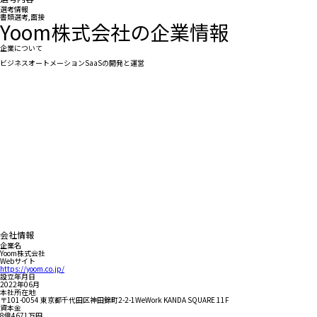
選考情報
書類選考,面接
Yoom株式会社の企業情報
企業について
ビジネスオートメーションSaaSの開発と運営
会社情報
企業名
Yoom株式会社
Webサイト
https://yoom.co.jp/
設立年月日
2022年06月
本社所在地
〒101-0054 東京都千代田区神田錦町2-2-1WeWork KANDA SQUARE 11F
資本金
8億4671万円