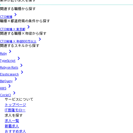
関連する職種から探す
CTO候補
職種×都道府県の条件から探す
CTO候補 × 東京都
関連する職種×年収から探す
CTO候補 × 年収800万以上
関連するスキルから探す
Ruby
TypeScript
Ruby on Rails
Elasticsearch
BigQuery
AWS
CircleCI
サービスについて
トップページ
IT菩薩モロー
求人を探す
求人一覧
新着求人
おすすめ求人