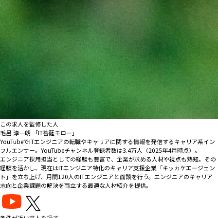
この求人を監修した人
毛呂 淳一朗 「IT菩薩モロー」
YouTubeでITエンジニアの転職やキャリアに関する情報を発信するキャリア系イン
フルエンサー。YouTubeチャンネル登録者数は3.4万人（2025年4月時点）。
エンジニア採用担当としての経験も豊富で、企業が求める人材や視点も熟知。その
経験を活かし、現在はITエンジニア特化のキャリア支援企業「キッカケエージェン
ト」を立ち上げ、月間120人のITエンジニアと面談を行う。エンジニアのキャリア
志向と企業課題の解決を両立する最適な人材紹介を提供。
条件が近い求人を探す