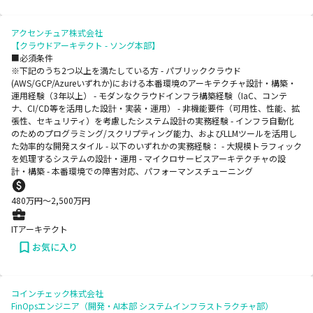
アクセンチュア株式会社
【クラウドアーキテクト - ソング本部】
■必須条件
※下記のうち2つ以上を満たしている方 - パブリッククラウド
(AWS/GCP/Azureいずれか)における本番環境のアーキテクチャ設計・構築・
運用経験（3年以上） - モダンなクラウドインフラ構築経験（IaC、コンテ
ナ、CI/CD等を活用した設計・実装・運用） - 非機能要件（可用性、性能、拡
張性、セキュリティ）を考慮したシステム設計の実務経験 - インフラ自動化
のためのプログラミング/スクリプティング能力、およびLLMツールを活用し
た効率的な開発スタイル - 以下のいずれかの実務経験： - 大規模トラフィック
を処理するシステムの設計・運用 - マイクロサービスアーキテクチャの設
計・構築 - 本番環境での障害対応、パフォーマンスチューニング
480
万円〜
2,500
万円
ITアーキテクト
お気に入り
コインチェック株式会社
FinOpsエンジニア（開発・AI本部 システムインフラストラクチャ部）