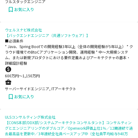
フルスタックエンジニア
お気に入り
ウェルスナビ株式会社
【バックエンドエンジニア（共通ソフトウェア）】
■必須条件
* Java、Spring Bootでの開発経験3年以上（全体の開発経験が5年以上） * ク
ラウド環境でのBtoCアプリケーション開発、運用経験 * 中〜大規模システ
ム、または新規プロダクトにおける要件定義およびアーキテクチャの基本・
詳細設計経験
600
万円〜
1,150
万円
サーバーサイドエンジニア, ITアーキテクト
お気に入り
ULSコンサルティング株式会社
【CONS本部/DDX部/システムアーキテクトコンサルタント】コンサルティン
グとエンジニアリングのダブルコア／Openwork評価上位1％／12期連続で過
去最高益を更新中／3年連続全社員ベースアップ中（全社員平均給与940万