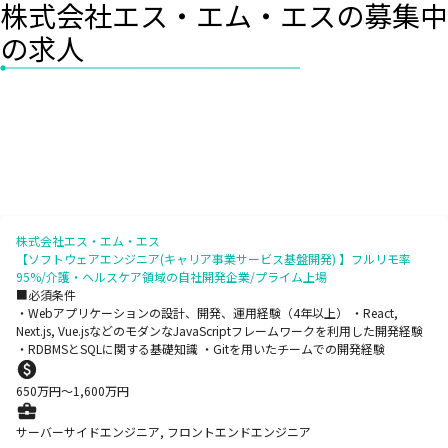
株式会社エス・エム・エスの募集中
の求人
株式会社エス・エム・エス
【ソフトウェアエンジニア(キャリア事業サービス基盤開発) 】フルリモ率
95%/介護・ヘルスケア領域の自社開発企業/プライム上場
■必須条件
・Webアプリケーションの設計、開発、運用経験（4年以上） ・React,
Next.js, Vue.jsなどのモダンなJavaScriptフレームワークを利用した開発経験
・RDBMSとSQLに関する基礎知識 ・Gitを用いたチームでの開発経験
650
万円〜
1,600
万円
サーバーサイドエンジニア, フロントエンドエンジニア