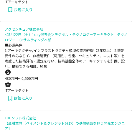
ITアーキテクト
お気に入り
アクセンチュア株式会社
＜8月22日（土）1day選考会＞デジタル・テクノロジーアーキテクト - テクノ
ロジー コンサルティング本部
■必須条件
1.アーキテクチャ/インフラストラクチャ領域の業務経験（2年以上） 2.機能
要件のみならず、非機能要件（可用性、性能、セキュリティ、コスト等）を
考慮した技術評価・選定を行い、技術基盤全体のアーキテクチャを計画、設
計、構築できる知識、経験
480
万円〜
2,500
万円
ITアーキテクト
お気に入り
TDCソフト株式会社
【金融業界（ペイメント＆クレジット分野）の基盤構築を担う開発エンジニ
ア】