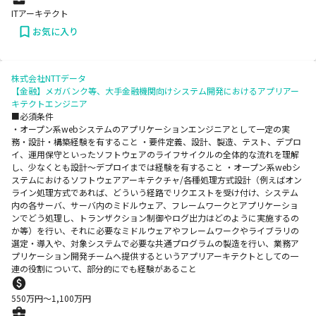
ITアーキテクト
お気に入り
株式会社NTTデータ
【金融】メガバンク等、大手金融機関向けシステム開発におけるアプリアー
キテクトエンジニア
■必須条件
・オープン系webシステムのアプリケーションエンジニアとして一定の実
務・設計・構築経験を有すること ・要件定義、設計、製造、テスト、デプロ
イ、運用保守といったソフトウェアのライフサイクルの全体的な流れを理解
し、少なくとも設計～デプロイまでは経験を有すること ・オープン系webシ
ステムにおけるソフトウェアアーキテクチャ/各種処理方式設計（例えばオン
ライン処理方式であれば、どういう経路でリクエストを受け付け、システム
内の各サーバ、サーバ内のミドルウェア、フレームワークとアプリケーショ
ンでどう処理し、トランザクション制御やログ出力はどのように実施するの
か等）を行い、それに必要なミドルウェアやフレームワークやライブラリの
選定・導入や、対象システムで必要な共通プログラムの製造を行い、業務ア
プリケーション開発チームへ提供するというアプリアーキテクトとしての一
連の役割について、部分的にでも経験があること
550
万円〜
1,100
万円