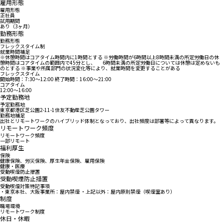
雇用形態
雇用形態
正社員
試用期間
あり（3ヶ月）
勤務形態
勤務形態
フレックスタイム制
就業時間補足
※休憩時間はコアタイム時間内に1時間とする ※労働時間が6時間以上8時間未満の所定労働日の休
憩時間はコアタイムの範囲内で45分とし、 6時間未満の所定労働日については休憩は定めないも
のとする ※事業や所属部門の状況変化等により、就業時間を変更することがある
フレックスタイム
開始時間：7:30〜12:00 終了時間：16:00〜21:00
コアタイム
12:00〜16:00
予定勤務地
予定勤務地
東京都港区芝公園2-11-1住友不動産芝公園タワー
勤務地補足
出社とリモートワークのハイブリッド体制となっており、出社頻度は部署等によって異なります。
リモートワーク頻度
リモートワーク頻度
一部リモート
福利厚生
保険
健康保険、労災保険、厚生年金保険、雇用保険
健康・医療
受動喫煙防止措置
受動喫煙防止措置
受動喫煙対策特記事項
・東京本社、大阪事業所：屋内禁煙 ・上記以外：屋内原則禁煙（喫煙室あり）
制度
職場環境
リモートワーク制度
休日・休暇