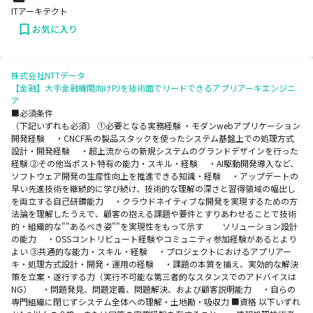
ITアーキテクト
お気に入り
株式会社NTTデータ
【金融】大手金融機関向けPJを技術面でリードできるアプリアーキエンジニ
ア
■必須条件
（下記いずれも必須） ①必要となる実務経験 ・モダンwebアプリケーション
開発経験 ・CNCF系の製品スタックを使ったシステム基盤上での処理方式
設計・開発経験 ・超上流からの新規システムのグランドデザインを行った
経験 ②その他当ポスト特有の能力・スキル・経験 ・AI駆動開発導入など、
ソフトウェア開発の生産性向上を推進できる知識・経験 ・アップデートの
早い先進技術を継続的に学び続け、技術的な理解の深さと習得領域の幅出し
を両立する自己研鑽能力 ・クラウドネイティブな開発を実現するための方
法論を理解したうえで、顧客の抱える課題や要件とすりあわせることで技術
的・組織的な""あるべき姿""を実現性をもって示す ソリューション設計
の能力 ・OSSコントリビュート経験やコミュニティ参加経験があるとより
よい ③共通的な能力・スキル・経験 ・プロジェクトにおけるアプリアー
キ・処理方式設計・開発・運用の経験 ・課題の本質を捕え、実効的な解決
策を立案・遂行する力（実行不可能な第三者的なスタンスでのアドバイスは
NG） ・問題発見、問題定義、問題解決、および顧客説明能力 ・自らの
専門組織に閉じずシステム全体への理解・土地勘・吸収力 ■資格 以下いずれ