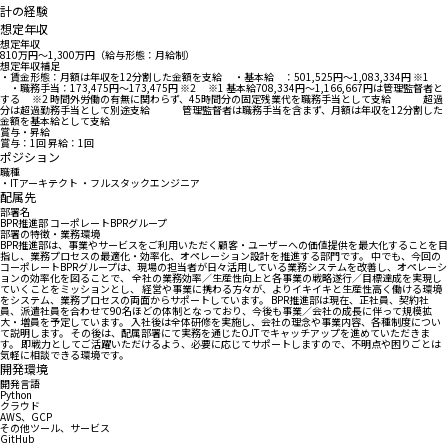
計の経験
想定年収
想定年収
810万円〜1,300万円（給与形態：月給制）
想定年収補足
・賃金形態：月額は年収を12分割した金額を支給 ・基本給 ：501,525円～1,083,334円 ※1
・職務手当：173,475円～173,475円 ※2 ※1 基本給708,334円～1,166,667円は管理監督者と
する ※2 時間外労働の有無に関わらず、45時間分の固定残業代を職務手当として支給 超過
分は超過勤務手当として別途支給 管理監督者は職務手当を含まず、月額は年収を12分割した
金額を基本給として支給
賞与・昇給
賞与：1回 昇給：1回
ポジション
職種
・ITアーキテクト ・フルスタックエンジニア
配属先
部署名
BPR推進部 コーポレートBPRグループ
部署の特徴・業務環境
BPR推進部は、事業やサービスをご利用いただく顧客・ユーザーへの価値提供を最大化することを目
指し、業務プロセスの最適化・効率化、オペレーション設計を推進する部門です。 中でも、今回の
コーポレートBPRグループは、現場の担当者が日々活用している業務システムを改善し、オペレーシ
ョンの効率化を図ることで、 全社の業務効率／生産性向上と各事業の戦略遂行／目標達成を実現し
ていくことをミッションとし、 経営や事業に携わる方々が、よりイキイキと生産性高く働ける環境
をシステム、業務プロセスの両面からサポートしています。 BPR推進部は現在、正社員、契約社
員、派遣社員を合わせて90名ほどの体制となっており、今後も事業／会社の成長に伴って規模拡
大・増員を予定しています。 入社後は全体研修を実施し、会社の理念や事業内容、各種制度につい
て説明します。 その後は、配属部署にて実務を通じたOJTでキャッチアップを進めていただきま
す。 即戦力としてご活躍いただけるよう、必要に応じてサポートしますので、不明点や困りごとは
気軽に相談できる環境です。
開発環境
開発言語
Python
クラウド
AWS、GCP
その他ツール、サービス
GitHub