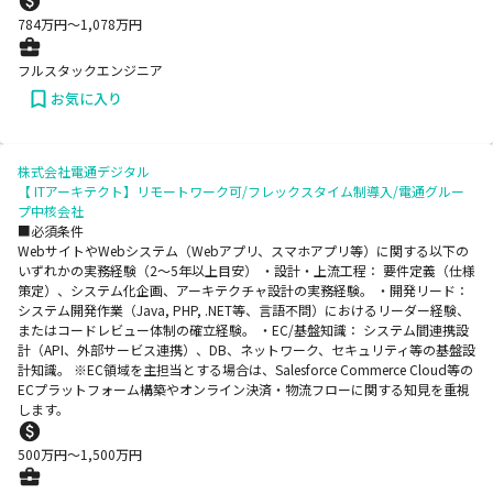
784
万円〜
1,078
万円
フルスタックエンジニア
お気に入り
株式会社電通デジタル
【 ITアーキテクト】リモートワーク可/フレックスタイム制導入/電通グルー
プ中核会社
■必須条件
WebサイトやWebシステム（Webアプリ、スマホアプリ等）に関する以下の
いずれかの実務経験（2〜5年以上目安） ・設計・上流工程： 要件定義（仕様
策定）、システム化企画、アーキテクチャ設計の実務経験。 ・開発リード：
システム開発作業（Java, PHP, .NET等、言語不問）におけるリーダー経験、
またはコードレビュー体制の確立経験。 ・EC/基盤知識： システム間連携設
計（API、外部サービス連携）、DB、ネットワーク、セキュリティ等の基盤設
計知識。 ※EC領域を主担当とする場合は、Salesforce Commerce Cloud等の
ECプラットフォーム構築やオンライン決済・物流フローに関する知見を重視
します。
500
万円〜
1,500
万円