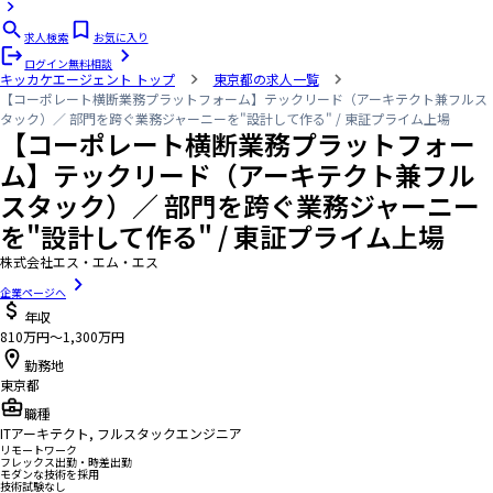
求人検索
お気に入り
ログイン
無料相談
キッカケエージェント
トップ
東京都の求人一覧
【コーポレート横断業務プラットフォーム】テックリード（アーキテクト兼フルス
タック）／ 部門を跨ぐ業務ジャーニーを"設計して作る" / 東証プライム上場
【コーポレート横断業務プラットフォー
ム】テックリード（アーキテクト兼フル
スタック）／ 部門を跨ぐ業務ジャーニー
を"設計して作る" / 東証プライム上場
株式会社エス・エム・エス
企業ページへ
年収
810万円〜1,300万円
勤務地
東京都
職種
ITアーキテクト, フルスタックエンジニア
リモートワーク
フレックス出勤・時差出勤
モダンな技術を採用
技術試験なし