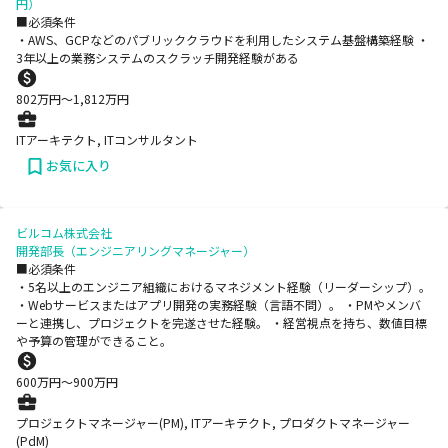
円）
■必須条件
・AWS、GCPなどのパブリッククラウドを利用したシステム基盤構築経験 ・
3年以上の業務システムのスクラッチ開発経験がある
802
万円〜
1,812
万円
ITアーキテクト, ITコンサルタント
お気に入り
ビルコム株式会社
開発部長（エンジニアリングマネージャー）
■必須条件
・5名以上のエンジニア組織におけるマネジメント経験（リーダーシップ）。
・Webサービスまたはアプリ開発の実務経験（言語不問）。 ・PMやメンバ
ーと連携し、プロジェクトを完遂させた経験。 ・経営視点を持ち、数値目標
や予算の管理ができること。
600
万円〜
900
万円
プロジェクトマネージャー(PM), ITアーキテクト, プロダクトマネージャー
(PdM)