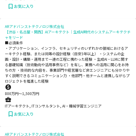
お気に入り
ARアドバンストテクノロジ株式会社
【渋谷・名古屋・関西】AIアーキテクト｜生成AI時代のシステムアーキテクチ
ャをリード
■必須条件
・アプリケーション、インフラ、セキュリティのいずれかの領域におけるア
ーキテクト経験、または同等の設計経験（目安3年以上） ・システムの企
画・設計・構築・運用まで一連の工程に携わった経験 ・生成AI・LLMに関す
る基礎知識（技術動向や活用事例など）を有し、業務への活用に関心をお持
ちの方 ・技術的な内容を、事業部門や経営層など非エンジニアにも分かりや
すく説明できるコミュニケーション力 ・他部門・他チームと連携しながらプ
ロジェクトを推進した経験
800
万円〜
1,500
万円
ITアーキテクト, ITコンサルタント, AI・機械学習エンジニア
お気に入り
ARアドバンストテクノロジ株式会社