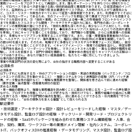
業務ジャーニーをプロダクトとして再設計します。誰もオーナーシップを持ちづらい領域だからこ
そ、ゼロベースであるべき姿を描ける高い技術的自由度と難易度があります。 ② 経営直結のインパ
クトと、圧倒的なユーザーの手触り感 支出最適化やリスク防止、入社時の立ち上がり速度向上な
ど、コスト・リスク・生産性のすべてにおいて経営へ直接貢献できます。また、利用者がすぐそばに
いる「社内ユーザー」であるため、生のフィードバックを即座に得て爆速でプロダクトを改善する
サイクルを回せます。 ③ 「技術×業務」の二刀流による唯一無二の市場価値 フロントからインフラ
までを見据えたフルスタックな開発・アーキテクキチャ設計力に加え、専門性の高いコーポレート
ドメインの業務知識が身につきます。「技術も業務も深くわかる」希少なシニア人材として、中長
期的なキャリアの幅が圧倒的に広がります。 ◆将来のキャリアパス 当社は一人ひとりの志向や適性
を重視して共にキャリアを築くことを目指しており、 専門職から管理職、さらには異業種への挑戦
まで、多様なキャリアプランを実現することが可能です。 また、介護・障害福祉事業者向けのSaa
S、ヘルスケア、シニアライフ、海外事業など、 幅広い領域でBtoB/BtoCの事業を展開しており、そ
の数は40を超えます。 そのため、転職せずに多様なビジネスモデルや事業フェーズに挑戦し、自分
らしいキャリアを築くことができます。 ＜キャリアイメージ＞ ・現場での経験を活かし、特定分野
で専門性を高める ・リーダーシップを発揮し、マネジメントスキルを磨く ・異なる領域や職務を経
験し、スキルを拡張する ・部門や領域を横断して、事業全体の責任を担う キャリアパスの正解は一
つではありません。 あなたが描きたい成長曲線を、私たちと一緒に形にしていきましょう。
仕事内容の変更範囲
事業や所属部門の状況の変化等により、会社の指示する職務内容へ変更することがある
必須条件
必須条件
以下いずれにも該当する方 ・Webアプリケーションの設計・実装の実務経験（バックエンド／フロ
ントエンドの双方に手を動かせること） ・複数システムをつなぐ連携設計の経験（API／バッチ連
携、データ整合性の設計など） ・曖昧な業務要件を整理し、関係者を巻き込んで前に進めた経験
（要件定義・論点整理・改善優先順位の設定）
求める人物像
・単一機能の開発より、複雑な業務構造を読み解くことに面白さを感じる方 ・ユーザーの声を聞き
ながら、プロダクトを改善していくことが好きな方 ・技術だけでなく、業務や組織の仕組みにも関
心を持てる方 ・曖昧さや部門間の論点を整理し、前に進めることができる方 ・社内業務を“守りの
領域”ではなく、“会社の競争力を支える基盤”として捉えられる方
歓迎要件
・技術選定・アーキテクチャ設計・設計レビューをリードした経験 ・マスタ／デー
タモデル設計、監査ログ設計の経験 ・テックリード・開発リード・プロジェクトリ
ードの経験 ・SaaSやパッケージを組み合わせた業務システム構築経験 ・人事、会
計、契約、購買、ワークフロー等の業務ドメイン理解 ・社内システム、コーポレー
トIT、バックオフィスDXの推進経験 ・データモデリング、マスタ設計、監査ログ設