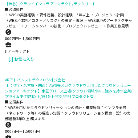
【渋谷】クラウドインフラ アーキテクト/テックリード
■必須条件
・AWSの実務経験 ・要件定義、設計経験 5年以上 ・プロジェクト計画
（WBS／体制／コスト／リスク）の策定・管理 ・AWS環境のアーキテクチャ
レビュー ・チームメンバーの技術・プロジェクトレビュー ・作業工数見積
800
万円〜
1,500
万円
ITアーキテクト
お気に入り
ARアドバンストテクノロジ株式会社
【〈渋谷・名古屋・関西〉AWS等メガクラウドを活用したクラウドソリュー
ションアーキテクト】東証グロース上場/クラウド領域やAIに強みを持つ企業/
プライム案件9割以上/週1出社推奨/自社プロダクト有
■必須条件
* AWSを用いたクラウドソリューションの設計・構築経験 * インフラ全般
（ネットワーク等）の幅広い知識 * クラウドソリューション提案・設計の実
務経験3年以上 務スキル
800
万円〜
1,500
万円