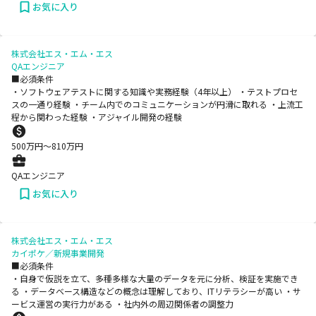
お気に入り
株式会社エス・エム・エス
QAエンジニア
■必須条件
・ソフトウェアテストに関する知識や実務経験（4年以上） ・テストプロセ
スの一通り経験 ・チーム内でのコミュニケーションが円滑に取れる ・上流工
程から関わった経験 ・アジャイル開発の経験
500
万円〜
810
万円
QAエンジニア
お気に入り
株式会社エス・エム・エス
カイポケ／新規事業開発
■必須条件
・自身で仮説を立て、多種多様な大量のデータを元に分析、検証を実施でき
る ・データベース構造などの概念は理解しており、ITリテラシーが高い ・サ
ービス運営の実行力がある ・社内外の周辺関係者の調整力