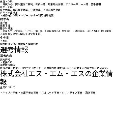
休日・休暇
土日祝休み、完全週休二日制、有給休暇、年末年始休暇、アニバーサリー休暇、慶弔休暇
育児・介護
育児休業、産前産後休業、介護休業、子の看護等休暇
育児・介護補足
・妊婦特別休暇 ・ベビーシッター利用補助制度
諸手当
諸手当
通勤手当
諸手当補足
・スキルアップ手当：15万円（年1度、4月給与支払日の支給） ・通勤手当：月3.5万円上限（業務
上必要な交通費に関しては全額支給）
その他
その他
資格取得支援、書籍購入補助制度
選考情報
選考内容
選考情報
・面接 2回
選考情報補足
書類選考→面接2～3回予定→オファー ※面接回数は状況に応じて変動する可能性がございます。
株式会社エス・エム・エスの企業情
報
企業について
・キャリア事業 ・介護事業者事業 ・ヘルスケア事業 ・シニアライフ事業 ・海外事業