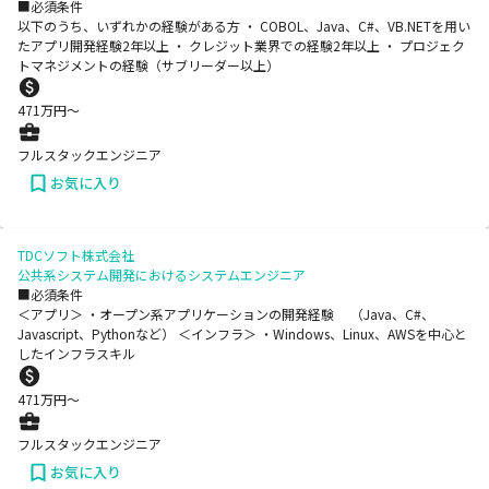
■必須条件
以下のうち、いずれかの経験がある方 ・ COBOL、Java、C#、VB.NETを用い
たアプリ開発経験2年以上 ・ クレジット業界での経験2年以上 ・ プロジェク
トマネジメントの経験（サブリーダー以上）
471
万円〜
フルスタックエンジニア
お気に入り
TDCソフト株式会社
公共系システム開発におけるシステムエンジニア
■必須条件
＜アプリ＞ ・オープン系アプリケーションの開発経験 （Java、C#、
Javascript、Pythonなど） ＜インフラ＞ ・Windows、Linux、AWSを中心と
したインフラスキル
471
万円〜
フルスタックエンジニア
お気に入り