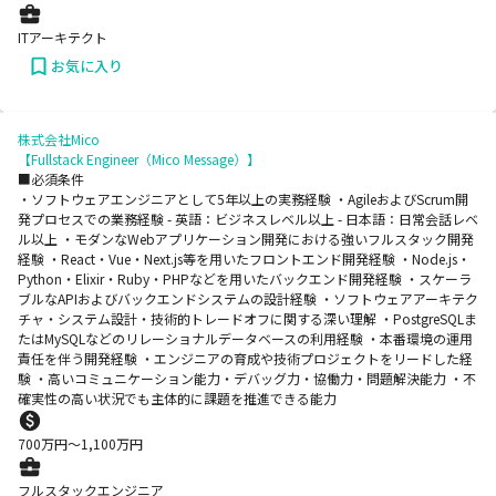
ITアーキテクト
お気に入り
株式会社Mico
【Fullstack Engineer（Mico Message）】
■必須条件
・ソフトウェアエンジニアとして5年以上の実務経験 ・AgileおよびScrum開
発プロセスでの業務経験 - 英語：ビジネスレベル以上 - 日本語：日常会話レベ
ル以上 ・モダンなWebアプリケーション開発における強いフルスタック開発
経験 ・React・Vue・Next.js等を用いたフロントエンド開発経験 ・Node.js・
Python・Elixir・Ruby・PHPなどを用いたバックエンド開発経験 ・スケーラ
ブルなAPIおよびバックエンドシステムの設計経験 ・ソフトウェアアーキテク
チャ・システム設計・技術的トレードオフに関する深い理解 ・PostgreSQLま
たはMySQLなどのリレーショナルデータベースの利用経験 ・本番環境の運用
責任を伴う開発経験 ・エンジニアの育成や技術プロジェクトをリードした経
験 ・高いコミュニケーション能力・デバッグ力・協働力・問題解決能力 ・不
確実性の高い状況でも主体的に課題を推進できる能力
700
万円〜
1,100
万円
フルスタックエンジニア