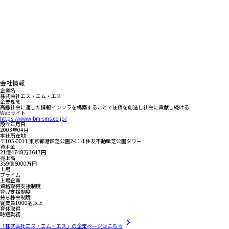
会社情報
企業名
株式会社エス・エム・エス
企業理念
高齢社会に適した情報インフラを構築することで価値を創造し社会に貢献し続ける
Webサイト
https://www.bm-sms.co.jp/
設立年月日
2003年04月
本社所在地
〒105-0011 東京都港区芝公園2-11-1住友不動産芝公園タワー
資本金
21億4748万3647円
売上高
359億6000万円
上場
プライム
上場企業
資格取得支援制度
育児支援制度
持ち株会制度
従業員1000名以上
育休取得
時短勤務
「株式会社エス・エム・エス」の企業ページはこちら