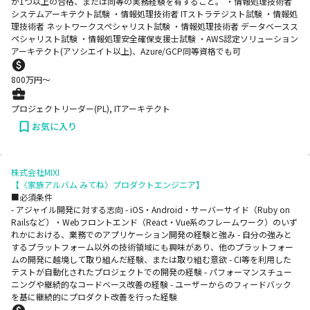
か1つ以上の合格、または同等の実務経験を有すること。 ・情報処理技術者
システムアーキテクト試験 ・情報処理技術者 ITストラテジスト試験 ・情報処
理技術者 ネットワークスペシャリスト試験 ・情報処理技術者 データベースス
ペシャリスト試験 ・情報処理安全確保支援士試験 ・AWS認定ソリューション
アーキテクト(アソシエイト以上)、Azure/GCP同等資格でも可
800
万円〜
プロジェクトリーダー(PL), ITアーキテクト
お気に入り
株式会社MIXI
【〈家族アルバム みてね〉プロダクトエンジニア】
■必須条件
- アジャイル開発に対する志向 - iOS・Android・サーバーサイド（Ruby on
Railsなど）・Webフロントエンド（React・Vue系のフレームワーク）のいず
れかにおける、業務でのアプリケーション開発の経験と強み - 自分の強みと
するプラットフォーム以外の技術領域にも興味があり、他のプラットフォー
ムの開発に越境して取り組んだ経験、または取り組む意欲 - CI等を利用した
テストが自動化されたプロジェクトでの開発の経験 - パフォーマンスチュー
ニングや継続的なコードベース改善の経験 - ユーザーからのフィードバック
を基に継続的にプロダクト改善を行った経験