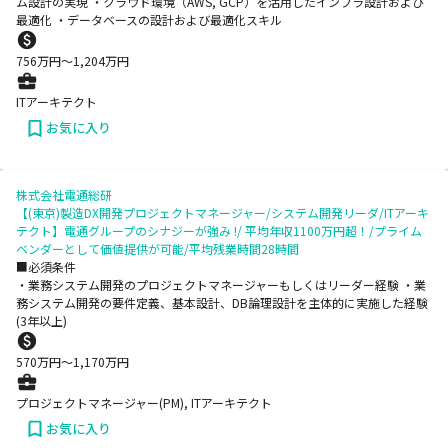
ム設計の実現 ・クラウド環境（AWS, GCP）を活用したインフラ設計および
最適化 ・データベースの設計および最適化スキル
756
万円〜
1,204
万円
ITアーキテクト
お気に入り
株式会社電通総研
【(東京)製造DX開発プロジェクトマネージャー/システム開発リーダ/ITアーキ
テクト】電通グループのシナジーが強み !/ 平均年収1100万円超！/プライム
ベンダーとして価値提供が可能/平均残業時間28時間
■必須条件
・業務システム開発のプロジェクトマネージャーもしくはリーダー経験 ・業
務システム開発の要件定義、基本設計、DB論理設計を主体的に実施した経験
(3年以上)
570
万円〜
1,170
万円
プロジェクトマネージャー(PM), ITアーキテクト
お気に入り