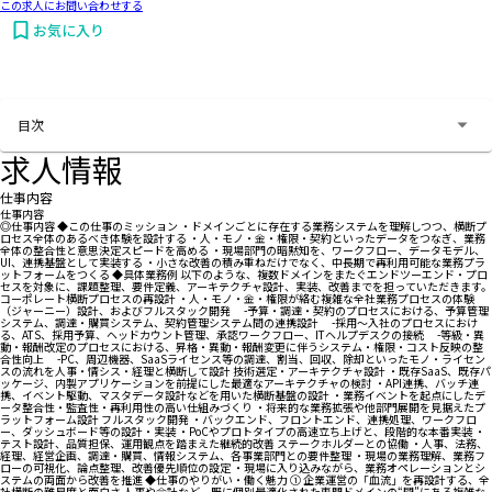
この求人にお問い合わせする
お気に入り
お問い合わせする
目次
求人情報
仕事内容
仕事内容
◎仕事内容 ◆この仕事のミッション ・ドメインごとに存在する業務システムを理解しつつ、横断プ
ロセス全体のあるべき体験を設計する ・人・モノ・金・権限・契約といったデータをつなぎ、業務
全体の整合性と意思決定スピードを高める ・現場部門の暗黙知を、ワークフロー、データモデル、
UI、連携基盤として実装する ・小さな改善の積み重ねだけでなく、中長期で再利用可能な業務プラ
ットフォームをつくる ◆具体業務例 以下のような、複数ドメインをまたぐエンドツーエンド・プロ
セスを対象に、課題整理、要件定義、アーキテクチャ設計、実装、改善までを担っていただきます。
コーポレート横断プロセスの再設計 ・人・モノ・金・権限が絡む複雑な全社業務プロセスの体験
（ジャーニー）設計、およびフルスタック開発 -予算・調達・契約のプロセスにおける、予算管理
システム、調達・購買システム、契約管理システム間の連携設計 -採用～入社のプロセスにおけ
る、ATS、採用予算、ヘッドカウント管理、承認ワークフロー、ITヘルプデスクの接続 -等級・異
動・報酬改定のプロセスにおける、昇格・異動・報酬変更に伴うシステム・権限・コスト反映の整
合性向上 -PC、周辺機器、SaaSライセンス等の調達、割当、回収、除却といったモノ・ライセン
スの流れを人事・情シス・経理と横断して設計 技術選定・アーキテクチャ設計 ・既存SaaS、既存パ
ッケージ、内製アプリケーションを前提にした最適なアーキテクチャの検討 ・API連携、バッチ連
携、イベント駆動、マスタデータ設計などを用いた横断基盤の設計 ・業務イベントを起点にしたデ
ータ整合性・監査性・再利用性の高い仕組みづくり ・将来的な業務拡張や他部門展開を見据えたプ
ラットフォーム設計 フルスタック開発 ・バックエンド、フロントエンド、連携処理、ワークフロ
ー、ダッシュボード等の設計・実装 ・PoCやプロトタイプの高速立ち上げと、段階的な本番実装 ・
テスト設計、品質担保、運用観点を踏まえた継続的改善 ステークホルダーとの協働 ・人事、法務、
経理、経営企画、調達・購買、情報システム、各事業部門との要件整理 ・現場の業務理解、業務フ
ローの可視化、論点整理、改善優先順位の設定 ・現場に入り込みながら、業務オペレーションとシ
ステムの両面から改善を推進 ◆仕事のやりがい・働く魅力 ① 企業運営の「血流」を再設計する、全
社横断の難易度と面白さ 人事や会計など、既に個別最適化された専門ドメインの“間”にある複雑な