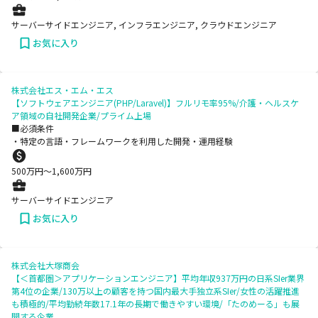
サーバーサイドエンジニア, インフラエンジニア, クラウドエンジニア
お気に入り
株式会社エス・エム・エス
【ソフトウェアエンジニア(PHP/Laravel)】フルリモ率95%/介護・ヘルスケ
ア領域の自社開発企業/プライム上場
■必須条件
・特定の言語・フレームワークを利用した開発・運用経験
500
万円〜
1,600
万円
サーバーサイドエンジニア
お気に入り
株式会社大塚商会
【＜首都圏＞アプリケーションエンジニア】平均年収937万円の日系SIer業界
第4位の企業/130万以上の顧客を持つ国内最大手独立系SIer/女性の活躍推進
も積極的/平均勤続年数17.1年の長期で働きやすい環境/「たのめーる」も展
開する企業