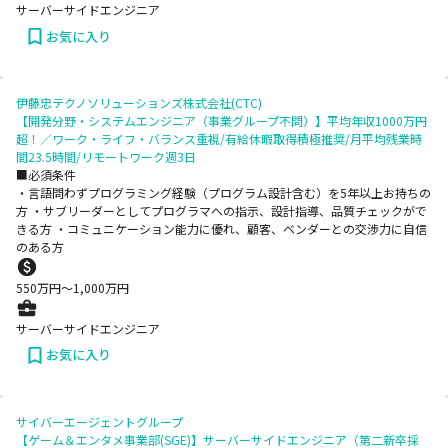
サーバーサイドエンジニア
お気に入り
伊藤忠テクノソリューションズ株式会社(CTC)
【開発分野・システムエンジニア（事業グループ不問）】平均年収1000万円
超！／ワーク・ライフ・バランス重視/有給休暇取得積極推奨/月平均残業時
間23.5時間/リモートワーク週3日
■必須条件
・言語問わずプログラミング経験（プログラム設計含む）を5年以上お持ちの
方 ・サブリーダーとしてプログラマへの指示、設計指導、品質チェックがで
きる方 ・コミュニケーション能力に優れ、顧客、ベンダーとの交渉力に自信
のある方
550
万円〜
1,000
万円
サーバーサイドエンジニア
お気に入り
サイバーエージェントグループ
【ゲーム＆エンタメ事業部(SGE)】サーバーサイドエンジニア（第二新卒採