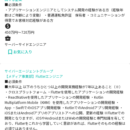
■必須条件
・アプリケーションエンジニアとしてシステム開発の経験がある方（経験年
数はご年齢により変動） ・普通運転免許証 保有者 ・コミュニケーションが
得意でお客様対応経験がある方
450
万円〜
720
万円
サーバーサイドエンジニア
お気に入り
サイバーエージェントグループ
【メディア事業部】Flutterエンジニア
■必須条件
■大卒以上 以下のうちひとつ以上の開発実務経験が7年以上あること（※）
・クロスプラットフォーム ・Flutterを使用したアプリケーションの開発経験
・ReactNativeを使用したアプリケーションの開発経験 ・Kotlin
Multiplatform Mobile（KMM）を使用したアプリケーションの開発経験 ・
App ・SwiftでのiOSアプリ開発経験 ・KotlinでのAndroidアプリ開発経験 ・
iOSまたはAndroidアプリのアプリストアへの公開、更新の経験 ※Flutterでの
開発となりますが、iOSやAndroidまたはWebの開発経験と専門知識を有して
おり、Flutterをこれから学習していく意欲があれば、Flutterそのものの経験は
必須ではありません。