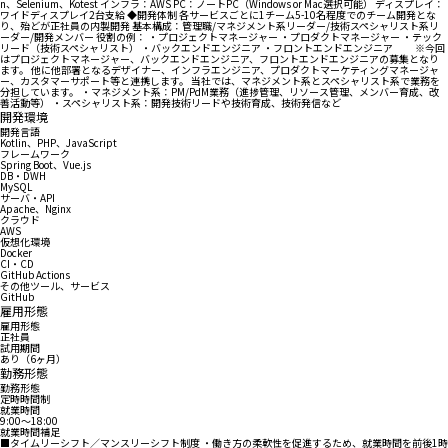
n、Selenium、Kotest インフラ：AWS PC：ノートPC（Windows or Mac選択可能） ディスプレイ：
ワイドディスプレイ2台支給 ◆開発体制 各サービスごとに1チーム5-10名程度でのチーム開発とな
り、殆どが正社員の内製開発 基本構成：管理職/マネジメント系リーダー/技術スペシャリスト系リ
ーダー/開発メンバー 役割の例： ・プロジェクトマネージャー ・プロダクトマネージャー ・テック
リード（技術スペシャリスト） ・バックエンドエンジニア ・フロントエンドエンジニア ※今回
はプロジェクトマネージャー、バックエンドエンジニア、フロントエンドエンジニアの募集となり
ます。 他に他部署となるデザイナー、インフラエンジニア、プロダクトマーケティングマネージャ
ー、カスタマーサポート等と連携します。 当社では、マネジメント系とスペシャリスト系で業務を
分担しています。 ・マネジメント系：PM/PdM業務（進捗管理、リソース管理、メンバー育成、改
善活動等） ・スペシャリスト系：開発技術リードや技術育成、技術発信など
開発環境
開発言語
Kotlin、PHP、JavaScript
フレームワーク
Spring Boot、Vue.js
DB・DWH
MySQL
サーバ・API
Apache、Nginx
クラウド
AWS
仮想化環境
Docker
CI・CD
GitHub Actions
その他ツール、サービス
GitHub
雇用形態
雇用形態
正社員
試用期間
あり（6ヶ月）
勤務形態
勤務形態
定時時間制
就業時間
9:00〜18:00
就業時間補足
■タイムリーシフト／マンスリーシフト制度 ・働き方の柔軟性を促進するため、就業時間を前後1時