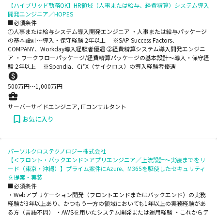
【ハイブリッド勤務OK】HR領域（人事または給与、経費精算）システム導入
開発エンジニア／HOPES
■必須条件
➀人事または給与システム導入開発エンジニア ・人事または給与パッケージ
の基本設計～導入・保守経験 2年以上 ※SAP Success Factors、
COMPANY、Workday導入経験者優遇 ➁経費精算システム導入開発エンジニ
ア ・ワークフローパッケージ/経費精算パッケージの基本設計～導入・保守経
験 2年以上 ※Spendia、Ci*X（サイクロス）の導入経験者優遇
500
万円〜
1,000
万円
サーバーサイドエンジニア, ITコンサルタント
お気に入り
パーソルクロステクノロジー株式会社
【＜フロント・バックエンド＞アプリエンジニア／上流設計～実装までをリ
ード（東京・沖縄）】プライム案件にAzure、M365を駆使したセキュリティ
を提案・実装
■必須条件
・Webアプリケーション開発（フロントエンドまたはバックエンド）の実務
経験が3年以上あり、かつもう一方の領域においても1年以上の実務経験があ
る方（言語不問） ・AWSを用いたシステム開発または運用経験 ・これからテ