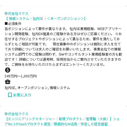
株式会社ラクス
【 情報システム・社内SE｜＜オープンポジション＞】
■必須条件
各ポジションによって要件が異なります。 社内SE業務経験、WEBアプリケー
ション開発経験、社内DX推進のご経験がある方はぜひご応募ください。 ※お
任せするプロジェクトやポジションによって異なるため、要件を満たしてお
らずともご相談が可能です。 現在募集中のポジションは個別に求人を立て
ており詳細については求人のご確認をお願いいたします。 事業会社での情報
システム部門でのご経験は問わず、SIerやコンサルタント業務経験者の方も歓
迎です！ 詳細については選考時、採用担当からご案内させていただきますの
で、ご興味をお持ちいただけたらまずはエントリーくださいませ。
549
万円〜
1,000
万円
社内SE, オープンポジション, 情報システム
お気に入り
株式会社ラクス
【エンジニアリングマネージャー｜新規プロダクト／管理職（大阪）】シェ
アNo.1のSaaSプロダクト運営／積極的なAI活用／安定した経営基盤