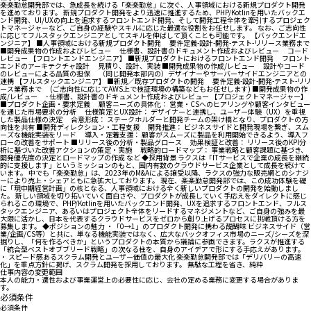
楽楽勤怠開発部では、急成長を続ける「楽楽勤怠」に次ぐ、人事領域における新規プロダクト開発
を進めております。 新規プロダクト開発をより迅速に推進するため、PHP/Kotlinを用いたバックエ
ンド開発、UI/UXの向上を追求するフロントエンド開発、そして開発工程全体を牽引するプロジェク
トマネージャーなど、ご自身の経験やスキルに応じた最適な役割をお任せします。 なお、ご志向性
に応じてフルスタックエンジニアとしてスキルを伸ばして頂くことも可能です。 【バックエンドエ
ンジニア】 ■人事領域における新規プロダクト開発 要件定義-設計-開発-テスト-リリース業務まで
■開発成果物の作成およびレビュー 仕様書、設計書のドキュメント作成およびレビュー コード
レビュー 【フロントエンドエンジニア】 ■新規プロダクトにおけるフロントエンド開発 フロント
エンドのアーキテクチャ設計 見積り、設計、実装 ■開発成果物の作成/レビュー 設計やコード
のレビューによる品質の担保 （同じ開発本部内の）デザイナーやサーバーサイドエンジニアとの
連携 【フルスタックエンジニア】 ■新規／既存プロダクトの開発 要件定義-設計-開発-テスト-リリ
ース業務まで (ご志向性に応じてAWS上で検証環境の構築などもお任せします) ■開発成果物の作
成/レビュー - 仕様書、設計書のドキュメント作成およびレビュー 【プロジェクトマネージャー】
■プロダクト企画・要求定義 顧客ニーズの具体化： 営業・CSへのヒアリングや顧客インタビュー
を通じた市場要求の分析 仕様策定とUX設計： デザイナーと連携し、ユーザー体験（UX）を重視
した製品仕様の決定 合意形成： ステークホルダーと開発チームの架け橋となり、プロダクトの方
向性を共有 ■開発ディレクション・工程支援 開発推進： ビジネスサイドと開発現場を繋ぎ、スム
ーズな機能実装をリード 導入・定着支援： 顧客がスムーズに製品を利用開始できるよう、導入フ
ローの改善をサポート ■リリース後の分析・製品グロース 効果検証と改善： リリース後のKPI分
析に基づいた改善アクションの策定・実施 戦略的ロードマップ： 事業戦略と顧客課題に基づき、
開発優先度の決定とロードマップの作成 など ◆採用背景 ラクスは「ITサービスで企業の成長を継続
的に支援します」というミッションのもと、国内有数のクラウドサービス企業として成長を続けて
います。 中でも「楽楽勤怠」は、2023年のM&Aによる譲受以降、ラクスの強力な販売網とのシナジ
ーにより売上・シェアともに急拡大しております。 現在、楽楽勤怠開発部では、この成功体験を礎
に「現中期経営計画」の核となる、人事領域における全く新しいプロダクトの開発を始動しまし
た。 新しい領域を切り拓いていく面白さや、プロダクトが成長していく手応えをダイレクトに感じ
られるこの環境で、PHP/Kotlinを用いたバックエンド開発、UXを追求するフロントエンド、フルス
タックエンジニア、あるいはプロジェクト全体をリードするマネジメントなど、ご自身の強みを最
大限に活かし、日本を代表するクラウドサービスをゼロから創り上げるプロセスに挑戦頂ける方を
募集します。 ◆ポジションの魅力 ・「0→1」のプロダクト開発に携わる醍醐味 ビジネスサイド（営
業/企画/CS等）と共に、単なる機能実装ではなく、広大なバックオフィス市場のニーズ/シーズを深
掘りし、「何を作るべきか」というプロダクトの本質から議論に参画できます。ラクスが推進する
「統合型ベストオブブリード戦略」の次なる柱を、自身のアイデアで形にする手応えがあります。
・ スピード感あるスクラム開発とユーザー価値の最大化 楽楽勤怠開発部では「デリバリーの高速
化」を重点方針に掲げ、スクラム開発を採用しております。 無駄な工程を省き、純粋
仕事内容の変更範囲
本人の能力・適性および事業運営上の必要性に応じ、会社の定める業務に変更する場合がありま
す。
必須条件
必須条件