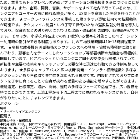
ため、業界でもトップレベルのWebアプリケーション開発技術を身につけることが
できます。また、企画、開発、営業、サポートをすべて社内で行っているため、エ
ンジニアもユーザーの声に触れる機会が多く、UX向上を意識した開発を行うことが
できます。 ★ワークライフバランスを重視した働きやすい環境 社内での私服勤務
が可能です。 ラクスマイル制度という子育て世代のための選択型就労制度を導入し
ており、保育園などの送り迎えに合わせた出勤・退勤時刻の調整、時短勤務ができ
ます。 そのほか、小学校3年生までのお子様がいる世帯を対象としたベビーシッタ
ー利用時の割引ができる制度もあります。 月の平均残業時間は10~15時間程度で
す。 ★多様な成長機会 外部技術カンファレンスへの登壇・協賛も積極的に取り組
んでおり、顧客志向をテーマにしたワークショップ等部署横断の勉強会も積極的に
開催しています。ビアバッシュというエンジニア同士の交流会も開催されていて、
新技術や主要な技術をキャッチアップし必要な時に迅速に行動できる体制も整って
おります。 ★多様なキャリアパスと広い視野 開発・インフラ・横断組織と多様な
ポジションがあり各領域で専門性を深められる環境です。内製化されておりプロダ
クトを丁寧に育てることで自身が携わる愛着のある機能を増やすことができます。
機能選定、仕様策定、設計、開発、運用の多様なフェーズで活躍でき、広い視野を
持つことができます。上流工程から下流工程までに携われるチャンスがあり、自分
がやりたいことにチャレンジできます。
ポジション
職種
・サーバーサイドエンジニア
配属先
部署の特徴・業務環境
◆開発環境 （下記、何れかでの組み合わせ） 利用言語：PHP、JavaScript、kotlin ミドルウェア：
Apache、nginx フレームワーク・ライブラリ：Vue.js、Flow、Springboot データベース：MySQL AI
開発ツール：検証中（Claude Code, Codex CLI, Devin, Cursor など） IDE：PhpStorm 利用者が多い
が好きなIDEを導入可能 コードレビュー：Pull Request ベースでのコードレビュー 手法：アジャイ
ル、スクラム バージョン管理システム：GitHub CI、テスト：GitHub Actions、PHPUnit、PHPSta