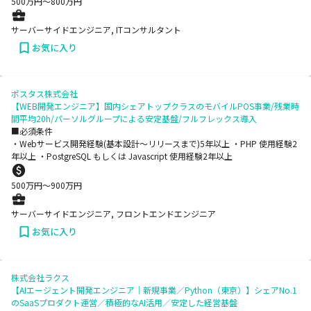
500
万円〜
800
万円
サーバーサイドエンジニア, ITコンサルタント
お気に入り
ポスタス株式会社
【WEB開発エンジニア】国内シェアトップクラスのモバイルPOS事業/残業時
間平均20h/パーソルグループによる安定基盤/フルフレックス導入
■必須条件
・Webサービス開発経験(基本設計〜リリースまで)5年以上 ・PHP 使用経験2
年以上 ・PostgreSQL もしくは Javascript 使用経験2年以上
500
万円〜
900
万円
サーバーサイドエンジニア, フロントエンドエンジニア
お気に入り
株式会社ラクス
【AIエージェント開発エンジニア｜新規事業／Python（東京）】シェアNo.1
のSaaSプロダクト運営／積極的なAI活用／安定した経営基盤