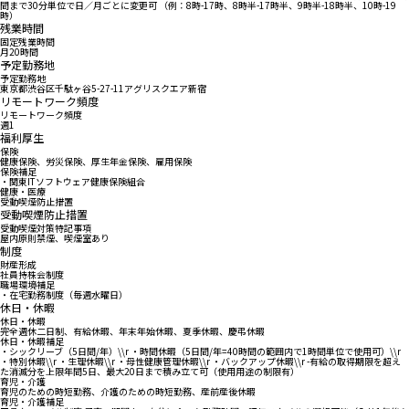
間まで30分単位で日／月ごとに変更可 （例：8時-17時、8時半-17時半、9時半-18時半、10時-19
時）
残業時間
固定残業時間
月20時間
予定勤務地
予定勤務地
東京都渋谷区千駄ヶ谷5-27-11アグリスクエア新宿
リモートワーク頻度
リモートワーク頻度
週1
福利厚生
保険
健康保険、労災保険、厚生年金保険、雇用保険
保険補足
・関東ITソフトウェア健康保険組合
健康・医療
受動喫煙防止措置
受動喫煙防止措置
受動喫煙対策特記事項
屋内原則禁煙、喫煙室あり
制度
財産形成
社員持株会制度
職場環境補足
・在宅勤務制度（毎週水曜日）
休日・休暇
休日・休暇
完全週休二日制、有給休暇、年末年始休暇、夏季休暇、慶弔休暇
休日・休暇補足
・シックリーブ（5日間/年）\\r ・時間休暇（5日間/年=40時間の範囲内で1時間単位で使用可）\\r
・特別休暇\\r ・生理休暇\\r ・母性健康管理休暇\\r ・バックアップ休暇\\r -有給の取得期限を超え
た消滅分を上限年間5日、最大20日まで積み立て可（使用用途の制限有）
育児・介護
育児のための時短勤務、介護のための時短勤務、産前産後休暇
育児・介護補足