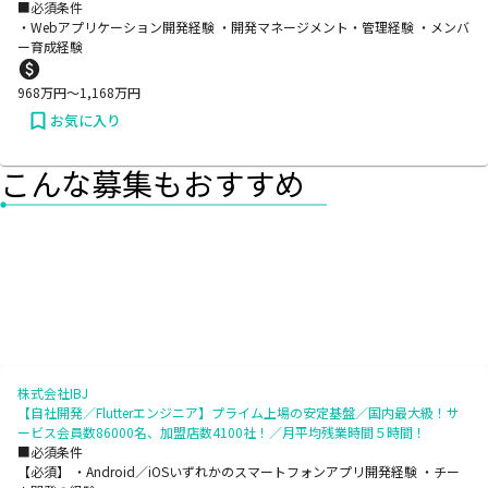
■必須条件
・Webアプリケーション開発経験 ・開発マネージメント・管理経験 ・メンバ
ー育成経験
968
万円〜
1,168
万円
お気に入り
こんな募集もおすすめ
株式会社IBJ
【自社開発／Flutterエンジニア】プライム上場の安定基盤／国内最大級！サ
ービス会員数86000名、加盟店数4100社！／月平均残業時間５時間！
■必須条件
【必須】 ・Android／iOSいずれかのスマートフォンアプリ開発経験 ・チー