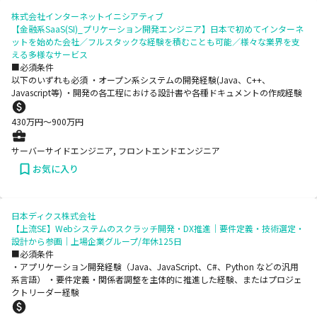
株式会社インターネットイニシアティブ
【金融系SaaS(SI)_プリケーション開発エンジニア】日本で初めてインターネ
ットを始めた会社／フルスタックな経験を積むことも可能／様々な業界を支
える多様なサービス
■必須条件
以下のいずれも必須 ・オープン系システムの開発経験(Java、C++、
Javascript等) ・開発の各工程における設計書や各種ドキュメントの作成経験
430
万円〜
900
万円
サーバーサイドエンジニア, フロントエンドエンジニア
お気に入り
日本ディクス株式会社
【上流SE】Webシステムのスクラッチ開発・DX推進｜要件定義・技術選定・
設計から参画｜上場企業グループ/年休125日
■必須条件
・アプリケーション開発経験（Java、JavaScript、C#、Python などの汎用
系言語） ・要件定義・関係者調整を主体的に推進した経験、またはプロジェ
クトリーダー経験