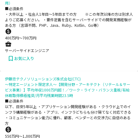
用）
■必須条件
・大卒以上 ・社会人1年目～5年目までの方 ※この年次以降の方は別求人
よりご応募ください。 ・要件定義を含むサーバーサイドでの開発実務経験が
ある方 （言語不問、PHP、Java、Ruby、Kotlin、Go等）
400
万円〜
700
万円
サーバーサイドエンジニア
お気に入り
伊藤忠テクノソリューションズ株式会社(CTC)
～特定エージェント限定求人～【開発分野・アーキテクト（リテール＆サー
ビス事業）】平均年収1000万円超！／ワーク・ライフ・バランス重視/有給
休暇取得積極推奨/月平均残業時間23.5時
■必須条件
以下、目安5年以上 ・アプリケーション開発経験がある ・クラウド上でのイ
ンフラ構築経験がある ・アプリ、インフラどちらも分け隔てなく対応できる
・コミュニケーション能力に優れ、顧客、ベンダーとの交渉力に自信のある
方
550
万円〜
1,000
万円