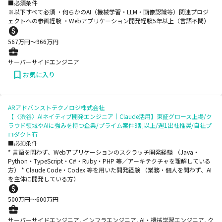
■必須条件
※以下すべて必須 ・何らかのAI（機械学習・LLM・画像認識等）関連プロジ
ェクトへの参画経験 ・Webアプリケーション開発経験5年以上（言語不問）
567
万円〜
966
万円
サーバーサイドエンジニア
お気に入り
ARアドバンストテクノロジ株式会社
【〈渋谷〉AIネイティブ開発エンジニア｜Claude活用】東証グロース上場/ク
ラウド領域やAIに強みを持つ企業/プライム案件9割以上/週1出社推奨/自社プ
ロダクト有
■必須条件
* 言語を問わず、Webアプリケーションのスクラッチ開発経験 （Java・
Python・TypeScript・C#・Ruby・PHP 等／アーキテクチャを理解している
方） * Claude Code・Codex 等を用いた開発経験 （業務・個人を問わず、AI
を主体に開発している方）
500
万円〜
600
万円
サーバーサイドエンジニア, インフラエンジニア, AI・機械学習エンジニア, ク