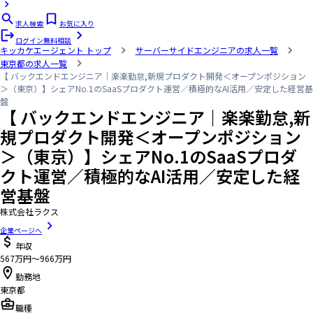
求人検索
お気に入り
ログイン
無料相談
キッカケエージェント
トップ
サーバーサイドエンジニアの求人一覧
東京都の求人一覧
【 バックエンドエンジニア｜楽楽勤怠,新規プロダクト開発＜オープンポジション
＞（東京）】シェアNo.1のSaaSプロダクト運営／積極的なAI活用／安定した経営基
盤
【 バックエンドエンジニア｜楽楽勤怠,新
規プロダクト開発＜オープンポジション
＞（東京）】シェアNo.1のSaaSプロダ
クト運営／積極的なAI活用／安定した経
営基盤
株式会社ラクス
企業ページへ
年収
567万円〜966万円
勤務地
東京都
職種