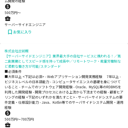
ム開発の経験
500
万円〜
サーバーサイドエンジニア
お気に入り
株式会社出前館
【サーバーサイドエンジニア】業界最大手の自社サービスに携われる！／第
二創業期としてスピード感を持って成長中／リモートワーク・裁量労働制な
ど柔軟な働き方が可能/スタンダード
■必須条件
■大卒以上 <下記は必須> - Webアプリケーション開発実務経験 7年以上 -
ビジネスレベルの日本語能力 - コンピュータサイエンスの基礎を身につけて
いること - チームでのソフトウェア開発経験 - Oracle、MySQL等のRDBMSを
利用した開発経験 - 開発プロセスにおける上流から下流までの経験 - 顧客ヒア
リングの経験 <下記のいずれかを満たすこと> - サーバーサイドシステムの要
件定義・仕様設計能力 - Java、Kotlin等でのサーバサイドシステム開発・運用
経験
500
万円〜
700
万円