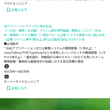
ラウドエンジニア
お気に入り
ARアドバンストテクノロジ株式会社
【〈渋谷・関西・名古屋〉プライム案件専門組織｜開発エンジニア（Web
系・業務系システム開発）】東証グロース上場/クラウド領域やAIに強みを持
つ企業/プライム案件9割以上/週1出社推奨/自社プロダクト有
■必須条件
* Webアプリケーションまたは業務システムの開発経験（3 年以上） *
Java/Python/PHP/TypeScriptなどを使用したバックエンドの開発経験（いず
れか3年以上） * 基本設計、詳細設計以降のスキル * Gitなどを用いたチーム
開発経験 * 継続的な最新技術や知識に対する自己研鑽の意欲
450
万円〜
800
万円
サーバーサイドエンジニア
お気に入り