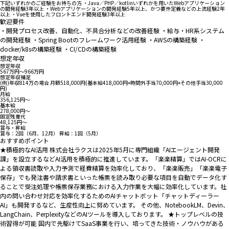
下記いずれかのご経験をお持ちの方 ・Java／PHP／kotlinいずれかを用いたWebアプリケーション
の開発経験3年以上 ・Webアプリケーションの開発経験5年以上、かつ要件定義などの上流経験2年
以上 ・Vueを使用したフロントエンド開発経験3年以上
歓迎要件
・開発プロセス改善、自動化、不具合分析などの改善経験 ・給与・HR系システム
の開発経験 ・Spring Bootのフレームワーク活用経験 ・AWSの構築経験 ・
docker/k8sの構築経験 ・CI/CDの構築経験
想定年収
想定年収
567万円〜966万円
想定年収補足
(例)年収814万の場合 月額518,000円(基本給418,000円+時間外手当70,000円+その他手当30,000
円)
月給
356,125円〜
基本給
278,000円〜
固定残業代
48,125円〜
賞与・昇給
賞与：2回（6月、12月） 昇給：1回（5月）
おすすめポイント
★積極的なAI活用 株式会社ラクスは2025年5月に専門組織「AIエージェント開発
課」を設立するなどAI活用を積極的に推進しています。「楽楽精算」ではAI-OCRに
よる領収書読取や入力予測で経費精算を効率化しており、「楽楽販売」「楽楽電子
保存」でも発注書や請求書といった帳票を読み取り必要な項目を自動でデータ化す
ることで受注処理や帳票保存業務における入力作業を大幅に効率化しています。社
内の問い合わせ対応を効率化するためのAIチャットボット「チャットディーラー
AI」も開発するなど、生産性向上に努めています。 その他、NotebookLM、Devin、
LangChain、PerplexityなどのAIツールを導入しております。 ★トップレベルの技
術習得が可能 国内で先駆けてSaaS事業を行い、培ってきた技術・ノウハウがある