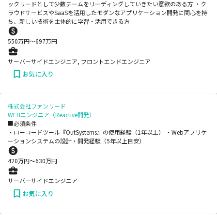
ックリードとして少数チームをリーディングしていきたい意欲のある方 ・ク
ラウドサービスやSaaSを活用したモダンなアプリケーション開発に関心を持
ち、新しい技術を主体的に学習・活用できる方
550
万円〜
697
万円
サーバーサイドエンジニア, フロントエンドエンジニア
お気に入り
株式会社ファンリード
WEBエンジニア（Reactive開発）
■必須条件
・ローコードツール『OutSystems』の使用経験（1年以上） ・Webアプリケ
ーションシステムの設計・開発経験（5年以上目安）
420
万円〜
630
万円
サーバーサイドエンジニア
お気に入り