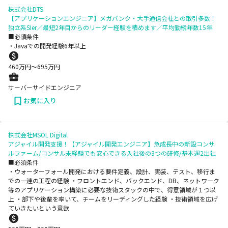
株式会社DTS
【アプリケーションエンジニア】メガバンク・大手通信会社との取引多数！
独立系SIer／最短2年目からのリーダー経験を積めます／平均勤続年数15年
■必須条件
・Javaでの開発経験6年以上
460
万円〜
695
万円
サーバーサイドエンジニア
お気に入り
株式会社MSOL Digital
アジャイル開発支援！【アジャイル開発エンジニア】急成長中の新設コンサ
ルファーム/コンサル未経験でも安心できる入社後の3つの研修/基本週2出社
■必須条件
・ウォーターフォール開発における要件定義、設計、実装、テスト、移行ま
での一連の工程の経験 ・フロントエンド、バックエンド、DB、ネットワーク
等のアプリケーション構築に必要な技術スタックの中で、得意領域が１つ以
上 ・部下や後輩を率いて、チームをリーディングした経験 ・技術領域を広げ
ていきたいという意欲