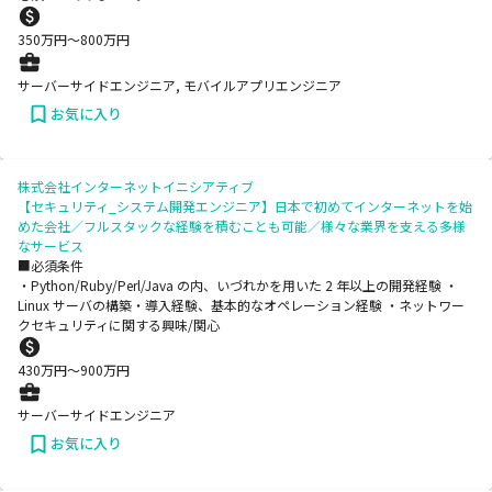
350
万円〜
800
万円
サーバーサイドエンジニア, モバイルアプリエンジニア
お気に入り
株式会社インターネットイニシアティブ
【セキュリティ_システム開発エンジニア】日本で初めてインターネットを始
めた会社／フルスタックな経験を積むことも可能／様々な業界を支える多様
なサービス
■必須条件
・Python/Ruby/Perl/Java の内、いづれかを用いた 2 年以上の開発経験 ・
Linux サーバの構築・導入経験、基本的なオペレーション経験 ・ネットワー
クセキュリティに関する興味/関心
430
万円〜
900
万円
サーバーサイドエンジニア
お気に入り