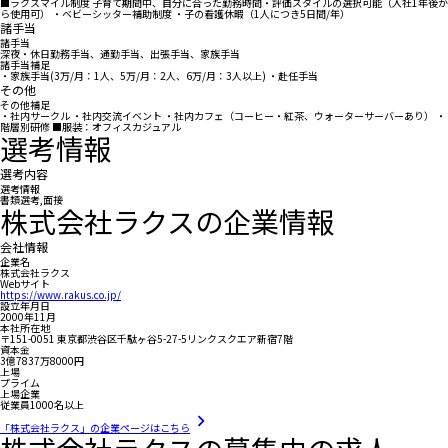
■ラクスマイル制度 子育て期間中、自分に合った勤務時間・評価スタイルの選択可能（入社1年後か
ら使用可） ・ベビーシッター補助制度 ・子の看護休暇（1人につき5日間/年）
諸手当
諸手当
深夜・休日勤務手当、通勤手当、出張手当、家族手当
諸手当補足
・家族手当(3万/月：1人、5万/月：2人、6万/月：3人以上) ・赴任手当
その他
その他補足
・社内サークル ・社内交流イベント ・社内カフェ（コーヒー・紅茶、ウォーターサーバーあり） ・
階層別研修 ■服装：オフィスカジュアル
選考情報
選考内容
選考情報
書類選考,面接
株式会社ラクスの企業情報
会社情報
企業名
株式会社ラクス
Webサイト
https://www.rakus.co.jp/
設立年月日
2000年11月
本社所在地
〒151-0051 東京都渋谷区千駄ヶ谷5-27-5リンクスクエア新宿7階
資本金
3億7837万8000円
上場
プライム
上場企業
従業員1000名以上
「株式会社ラクス」の企業ページはこちら