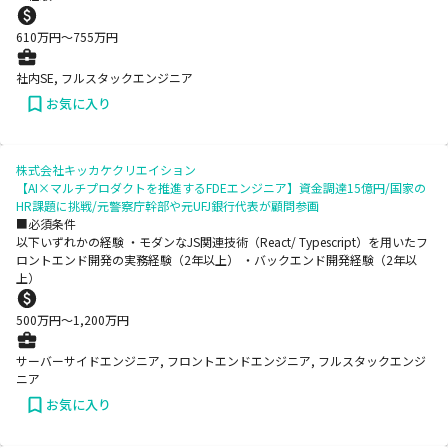
610
万円〜
755
万円
社内SE, フルスタックエンジニア
お気に入り
株式会社キッカケクリエイション
【AI×マルチプロダクトを推進するFDEエンジニア】資金調達15億円/国家の
HR課題に挑戦/元警察庁幹部や元UFJ銀行代表が顧問参画
■必須条件
以下いずれかの経験 ・モダンなJS関連技術（React/ Typescript）を用いたフ
ロントエンド開発の実務経験（2年以上） ・バックエンド開発経験（2年以
上）
500
万円〜
1,200
万円
サーバーサイドエンジニア, フロントエンドエンジニア, フルスタックエンジ
ニア
お気に入り