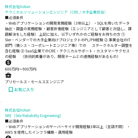
株式会社hokan
テクニカルソリューションエンジニア（CRE / 大手企業担当）
■必須条件
・Webアプリケーションの開発実務経験（3年以上） ・SQLを用いたデータ
抽出・調査の実務経験 ・顧客折衝経験（エンジニアとして顧客と対話し、課
題解決をした経験） 上記に加え、以下いずれかのご経験をお持ちの方 ①
SIer・ベンダーでの大手企業向けプロジェクトのPL/PM経験 ② 事業会社のIT
部門（情シス・コーポレートエンジニア等）での ステークホルダー調整を
含む経験 ③ SaaS企業でのCRE・テクニカルサポート・カスタマーサクセス
の経験 （技術的素養があり、開発チームとの連携経験があるもの）
600
万円〜
900
万円
プリセールス・セールスエンジニア
お気に入り
株式会社hokan
SRE（Site Reliability Engineering）
■必須条件
・Webアプリケーションのサーバーサイド開発経験3年以上（言語不問） ・
AWS を使用したインフラ構築・運用経験