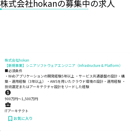
株式会社hokanの募集中の求人
株式会社hokan
【新規事業】シニアソフトウェアエンジニア（Infrastructure & Platform）
■必須条件
・Webアプリケーションの開発経験5年以上 ・サービス共通基盤の設計・構
築・運用経験（3年以上） ・AWSを用いたクラウド環境の設計・運用経験 ・
技術選定またはアーキテクチャ設計をリードした経験
900
万円〜
1,500
万円
ITアーキテクト
お気に入り