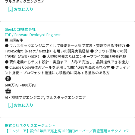
フルスタックエンジニア
お気に入り
SherLOCK株式会社
FDE / Forward Deployed Engineer
■必須条件
● フルスタックエンジニアとして機能を一人称で実装・完遂できる技術力 ●
TypeScript（React / Next.js）を用いた開発実務経験 ● クラウド環境での開
発経験（AWS / GCP） ● 大規模開発またはエンタープライズ向け開発経験
● 要件定義からテスト設計・実施まで一人称で完遂し、品質担保できる能力
● Claude Code等のAIツールを活用して開発速度を高められる方 ● クライア
ント折衝・プロジェクト推進にも積極的に関与する意欲のある方
600
万円〜
800
万円
AI・機械学習エンジニア, フルスタックエンジニア
お気に入り
株式会社ネクサスエージェント
【エンジニア】設立8年目で売上高100億円オーバー／資産運用×テクノロジ