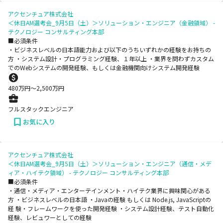
アクセンチュア株式会社
＜休日AM選考会_9月5日（土）＞ソリューション・エンジニア（金融領域） -
テクノロジー コンサルティング本部
■必須条件
・ビジネスレベルの日本語能力および以下のうちいずれかの経験をお持ちの
方 ・システム設計・プログラミング経験、１年以上 ・業界を問わずカスタム
でのWebシステムの開発経験、もしくは金融機関向けシステム開発経験
480
万円〜
2,500
万円
フルスタックエンジニア
お気に入り
アクセンチュア株式会社
＜休日AM選考会_9月5日（土）＞ソリューション・エンジニア（通信・メデ
ィア・ハイテク領域） - テクノロジー コンサルティング本部
■必須条件
・通信・メディア・エンターテインメント・ハイテク業界に興味関心がある
方 ・ビジネスレベルの日本語 ・Javaの経験 もしくは Node.js, JavaScriptの
経 験・フレームワークを使った開発経験 ・システム設計経験、テスト自動化
経験、レビュワーとしての経験