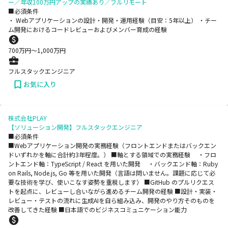
ー／年収100万円アップの実績あり／フルリモート
■必須条件
‧ Webアプリケーションの設計‧開発‧運⽤経験（⽬安：5年以上） ‧チー
ム開発におけるコードレビューおよびメンバー育成の経験
700
万円〜
1,000
万円
フルスタックエンジニア
お気に入り
株式会社PLAY
【ソリューション開発】フルスタックエンジニア
■必須条件
■Webアプリケーション開発の実務経験（フロントエンドまたはバックエン
ドいずれかを軸に合計約3年程度。） ■軸とする領域での実務経験 ・フロ
ントエンド軸：TypeScript / React を用いた開発 ・バックエンド軸：Ruby
on Rails, Node.js, Go 等を用いた開発（言語は問いません。課題に応じて必
要な技術を学び、使いこなす姿勢を重視します） ■GitHub のプルリクエス
トを起点に、レビューし合いながら進めるチーム開発の経験 ■設計・実装・
レビュー・テストの流れに生成AIを自ら組み込み、開発のやり方そのものを
改善してきた経験 ■日本語でのビジネスコミュニケーション能力