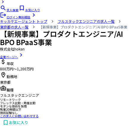
求人検索
お気に入り
ログイン
無料相談
キッカケエージェント
トップ
フルスタックエンジニアの求人一覧
東京都の求人一覧
【新規事業】プロダクトエンジニア/AI BPO BPaaS事業
【新規事業】プロダクトエンジニア/AI
BPO BPaaS事業
株式会社hokan
企業ページへ
年収
800万円〜1,200万円
勤務地
東京都
職種
フルスタックエンジニア
リモートワーク
フレックス出勤・時差出勤
モダンな技術を採用
残業20時間以下
技術試験なし
この求人にお問い合わせする
お気に入り