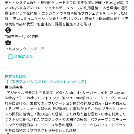
チャ・システム設計・技術的トレードオフに関する深い理解 ・PostgreSQLま
たはMySQLなどのリレーショナルデータベースの利用経験 ・本番環境の運用
責任を伴う開発経験 ・エンジニアの育成や技術プロジェクトをリードした経
験 ・高いコミュニケーション能力・デバッグ力・協働力・問題解決能力 ・不
確実性の高い状況でも主体的に課題を推進できる能力
700
万円〜
1,100
万円
フルスタックエンジニア
お気に入り
株式会社MIXI
【〈家族アルバム みてね〉プロダクトエンジニア】
■必須条件
- アジャイル開発に対する志向 - iOS・Android・サーバーサイド（Ruby on
Railsなど）・Webフロントエンド（React・Vue系のフレームワーク）のいず
れかにおける、業務でのアプリケーション開発の経験と強み - 自分の強みと
するプラットフォーム以外の技術領域にも興味があり、他のプラットフォー
ムの開発に越境して取り組んだ経験、または取り組む意欲 - CI等を利用した
テストが自動化されたプロジェクトでの開発の経験 - パフォーマンスチュー
ニングや継続的なコードベース改善の経験 - ユーザーからのフィードバック
を基に継続的にプロダクト改善を行った経験