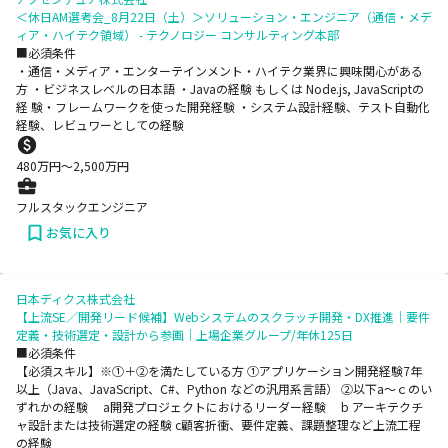
＜休日AM選考会_8月22日（土）＞ソリューション・エンジニア（通信・メデ
ィア・ハイテク領域） - テクノロジー コンサルティング本部
■必須条件
・通信・メディア・エンターテインメント・ハイテク業界に興味関心がある
方 ・ビジネスレベルの日本語 ・Javaの経験 もしくは Node.js, JavaScriptの
経 験・フレームワークを使った開発経験 ・システム設計経験、テスト自動化
経験、レビュワーとしての経験
480
万円〜
2,500
万円
フルスタックエンジニア
お気に入り
日本ディクス株式会社
【上流SE／開発リード候補】Webシステムのスクラッチ開発・DX推進｜要件
定義・技術選定・設計から参画｜上場企業グループ/年休125日
■必須条件
【必須スキル】※①＋②を満たしている方 ①アプリケーション開発経験7年
以上（Java、JavaScript、C#、Python などの汎用系言語） ②以下a～ｃのい
ずれかの経験 a開発プロジェクトにおけるリーダー経験 b アーキテクチ
ャ設計または技術選定の経験 c顧客折衝、要件定義、課題整理など上流工程
の経験