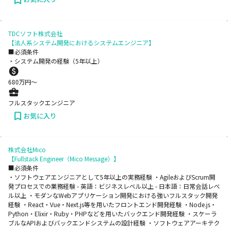
TDCソフト株式会社
【法人系システム開発におけるシステムエンジニア】
■必須条件
・システム開発の経験（5年以上）
680
万円〜
フルスタックエンジニア
お気に入り
株式会社Mico
【Fullstack Engineer（Mico Message）】
■必須条件
・ソフトウェアエンジニアとして5年以上の実務経験 ・AgileおよびScrum開
発プロセスでの業務経験 - 英語：ビジネスレベル以上 - 日本語：日常会話レベ
ル以上 ・モダンなWebアプリケーション開発における強いフルスタック開発
経験 ・React・Vue・Next.js等を用いたフロントエンド開発経験 ・Node.js・
Python・Elixir・Ruby・PHPなどを用いたバックエンド開発経験 ・スケーラ
ブルなAPIおよびバックエンドシステムの設計経験 ・ソフトウェアアーキテク