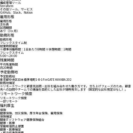
構成管理ツール
Terraform
その他ツール、サービス
GitHub、Slack、Notion
雇用形態
雇用形態
正社員
試用期間
あり（3ヶ月）
勤務形態
勤務形態
フレックスタイム制
就業時間補足
※標準労働時間：1日あたり8時間 ※休憩時間：1時間
フレックスタイム
5:00〜24:00
残業時間
平均残業時間
月20時間
予定勤務地
予定勤務地
東京都中央区日本橋茅場町1-8-1FinGATE KAYABA 202
勤務地補足
※リモートワークと顧客先訪問・出社を組み合わせた働き方です。 立ち上げフェーズのため、顧客
先への訪問やチームでの議論を目的とした出社が随時発生します（固定的な出社規定はなし）。
リモートワーク頻度
リモートワーク頻度
一部リモート
福利厚生
保険
健康保険、労災保険、厚生年金保険、雇用保険
保険補足
関東ITソフトウェア健康保険組合
健康・医療
受動喫煙防止措置
健康・医療補足
・感染症予防接種