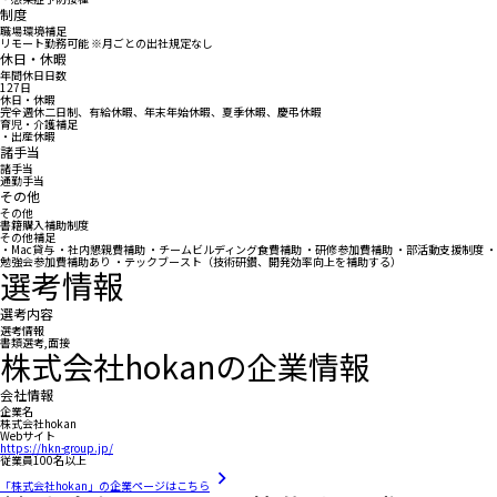
制度
職場環境補足
リモート勤務可能 ※月ごとの出社規定なし
休日・休暇
年間休日日数
127日
休日・休暇
完全週休二日制、有給休暇、年末年始休暇、夏季休暇、慶弔休暇
育児・介護補足
・出産休暇
諸手当
諸手当
通勤手当
その他
その他
書籍購入補助制度
その他補足
・Mac貸与 ・社内懇親費補助 ・チームビルディング食費補助 ・研修参加費補助 ・部活動支援制度 ・
勉強会参加費補助あり ・テックブースト（技術研鑽、開発効率向上を補助する）
選考情報
選考内容
選考情報
書類選考,面接
株式会社hokanの企業情報
会社情報
企業名
株式会社hokan
Webサイト
https://hkn-group.jp/
従業員100名以上
「株式会社hokan」の企業ページはこちら