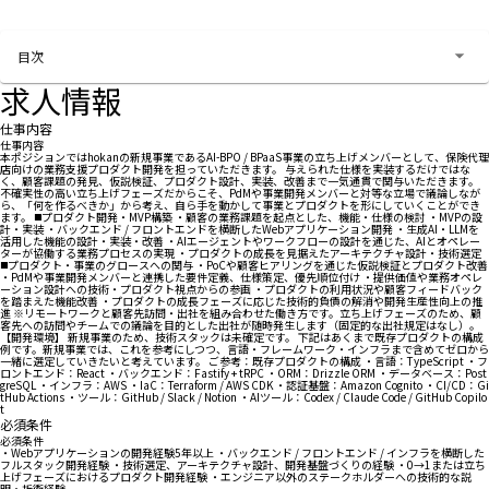
お問い合わせする
目次
求人情報
仕事内容
仕事内容
本ポジションではhokanの新規事業であるAI-BPO / BPaaS事業の立ち上げメンバーとして、保険代理
店向けの業務支援プロダクト開発を担っていただきます。 与えられた仕様を実装するだけではな
く、顧客課題の発見、仮説検証、プロダクト設計、実装、改善まで一気通貫で関与いただきます。
不確実性の高い立ち上げフェーズだからこそ、PdMや事業開発メンバーと対等な立場で議論しなが
ら、「何を作るべきか」から考え、自ら手を動かして事業とプロダクトを形にしていくことができ
ます。 ◼️プロダクト開発・MVP構築 ・顧客の業務課題を起点とした、機能・仕様の検討 ・MVPの設
計・実装 ・バックエンド / フロントエンドを横断したWebアプリケーション開発 ・生成AI・LLMを
活用した機能の設計・実装・改善 ・AIエージェントやワークフローの設計を通じた、AIとオペレー
ターが協働する業務プロセスの実現 ・プロダクトの成長を見据えたアーキテクチャ設計・技術選定
◼️プロダクト・事業のグロースへの関与 ・PoCや顧客ヒアリングを通じた仮説検証とプロダクト改善
・PdMや事業開発メンバーと連携した要件定義、仕様策定、優先順位付け ・提供価値や業務オペレ
ーション設計への技術・プロダクト視点からの参画 ・プロダクトの利用状況や顧客フィードバック
を踏まえた機能改善 ・プロダクトの成長フェーズに応じた技術的負債の解消や開発生産性向上の推
進 ※リモートワークと顧客先訪問・出社を組み合わせた働き方です。立ち上げフェーズのため、顧
客先への訪問やチームでの議論を目的とした出社が随時発生します（固定的な出社規定はなし）。
【開発環境】 新規事業のため、技術スタックは未確定です。 下記はあくまで既存プロダクトの構成
例です。新規事業では、これを参考にしつつ、言語・フレームワーク・インフラまで含めてゼロから
一緒に選定していきたいと考えています。 ご参考：既存プロダクトの構成 ・言語：TypeScript ・フ
ロントエンド：React ・バックエンド：Fastify + tRPC ・ORM：Drizzle ORM ・データベース：Post
greSQL ・インフラ：AWS ・IaC：Terraform / AWS CDK ・認証基盤：Amazon Cognito ・CI/CD：Gi
tHub Actions ・ツール：GitHub / Slack / Notion ・AIツール：Codex / Claude Code / GitHub Copilo
t
必須条件
必須条件
・Webアプリケーションの開発経験5年以上 ・バックエンド / フロントエンド / インフラを横断した
フルスタック開発経験 ・技術選定、アーキテクチャ設計、開発基盤づくりの経験 ・0→1または立ち
上げフェーズにおけるプロダクト開発経験 ・エンジニア以外のステークホルダーへの技術的な説
明・折衝経験