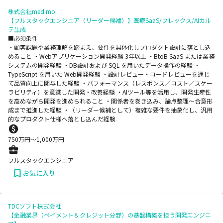
株式会社medimo
【フルスタックエンジニア（リーダー候補）】医療SaaS/フレックス/AIカル
テ生成
■必須条件
・顧客課題や業務理解を踏まえ、要件を具体化しプロダクト設計に落とし込
めること ・Webアプリケーション開発経験 3年以上 ・BtoB SaaS または業務
システムの開発経験 ・DB設計および SQL を用いたデータ操作の経験 ・
TypeScript を用いた Web開発経験 ・設計レビュー・コードレビューを通じ
て品質向上に関与した経験 ・パフォーマンス（レスポンス／コスト／スケー
ラビリティ）を意識した開発・改善経験 ・AIツール等を活用し、開発生産性
を高めながら開発を進められること ・関係者を巻き込み、論点整理〜合意形
成まで推進した経験 ・（リーダー候補として）複雑な要件を抽象化し、汎用
的なプロダクト仕様へ落とし込んだ経験
750
万円〜
1,000
万円
フルスタックエンジニア
お気に入り
TDCソフト株式会社
【金融業界（ペイメント＆クレジット分野）の基盤構築を担う開発エンジニ