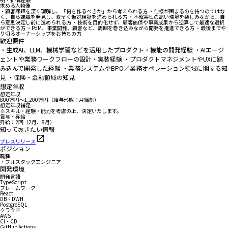
求める人物像
・顧客課題を深く理解し、「何を作るべきか」から考えられる方 ・仕様が固まるのを待つのではな
く、自ら課題を発見し、素早く仮説検証を進められる方 ・不確実性の高い環境を楽しみながら、自
ら意思決定し前に進められる方 ・技術を目的化せず、顧客価値や事業成果から逆算して最適な選択
ができる方 ・PdM、事業開発、顧客など、周囲を巻き込みながら開発を推進できる方 ・最後までや
り切るオーナーシップをお持ちの方
歓迎要件
・生成AI、LLM、機械学習などを活用したプロダクト・機能の開発経験 ・AIエージ
ェントや業務ワークフローの設計・実装経験 ・プロダクトマネジメントやUXに踏
み込んで開発した経験 ・業務システムやBPO／業務オペレーション領域に関する知
見 ・保険・金融領域の知見
想定年収
想定年収
800万円〜1,200万円（給与形態：月給制）
想定年収補足
※スキル・経験・能力を考慮の上、決定いたします。
賞与・昇給
昇給：2回（2月、8月）
知っておきたい情報
プレスリリース
ポジション
職種
・フルスタックエンジニア
開発環境
開発言語
TypeScript
フレームワーク
React
DB・DWH
PostgreSQL
クラウド
AWS
CI・CD
GitHub Actions