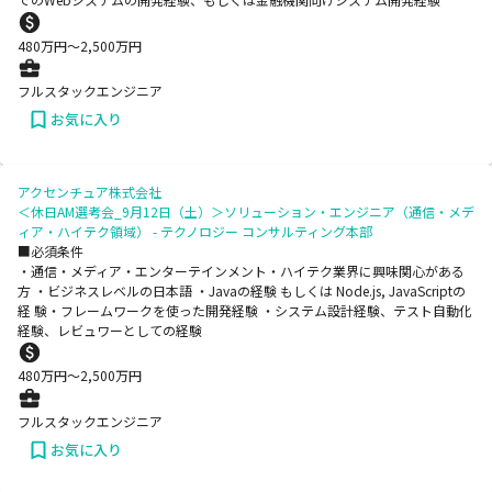
480
万円〜
2,500
万円
フルスタックエンジニア
お気に入り
アクセンチュア株式会社
＜休日AM選考会_9月12日（土）＞ソリューション・エンジニア（通信・メデ
ィア・ハイテク領域） - テクノロジー コンサルティング本部
■必須条件
・通信・メディア・エンターテインメント・ハイテク業界に興味関心がある
方 ・ビジネスレベルの日本語 ・Javaの経験 もしくは Node.js, JavaScriptの
経 験・フレームワークを使った開発経験 ・システム設計経験、テスト自動化
経験、レビュワーとしての経験
480
万円〜
2,500
万円
フルスタックエンジニア
お気に入り