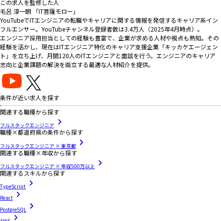
この求人を監修した人
毛呂 淳一朗 「IT菩薩モロー」
YouTubeでITエンジニアの転職やキャリアに関する情報を発信するキャリア系イン
フルエンサー。YouTubeチャンネル登録者数は3.4万人（2025年4月時点）。
エンジニア採用担当としての経験も豊富で、企業が求める人材や視点も熟知。その
経験を活かし、現在はITエンジニア特化のキャリア支援企業「キッカケエージェン
ト」を立ち上げ、月間120人のITエンジニアと面談を行う。エンジニアのキャリア
志向と企業課題の解決を両立する最適な人材紹介を提供。
条件が近い求人を探す
関連する職種から探す
フルスタックエンジニア
職種×都道府県の条件から探す
フルスタックエンジニア × 東京都
関連する職種×年収から探す
フルスタックエンジニア × 年収500万以上
関連するスキルから探す
TypeScript
React
PostgreSQL
AWS