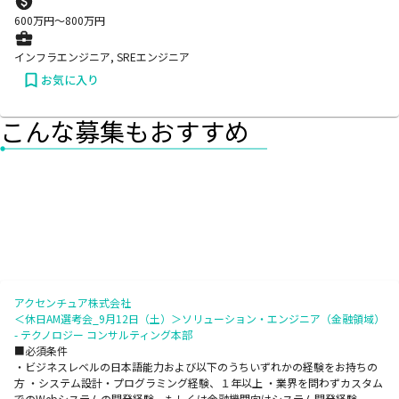
600
万円〜
800
万円
インフラエンジニア, SREエンジニア
お気に入り
こんな募集もおすすめ
アクセンチュア株式会社
＜休日AM選考会_9月12日（土）＞ソリューション・エンジニア（金融領域）
- テクノロジー コンサルティング本部
■必須条件
・ビジネスレベルの日本語能力および以下のうちいずれかの経験をお持ちの
方 ・システム設計・プログラミング経験、１年以上 ・業界を問わずカスタム
でのWebシステムの開発経験、もしくは金融機関向けシステム開発経験