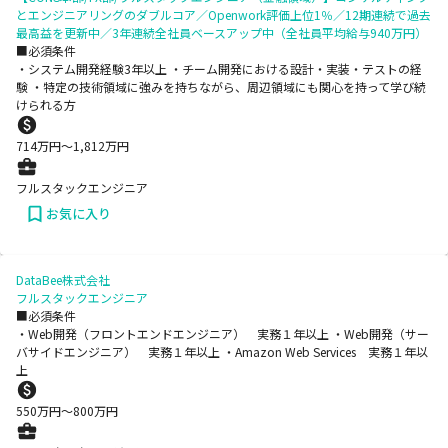
とエンジニアリングのダブルコア／Openwork評価上位1％／12期連続で過去
最高益を更新中／3年連続全社員ベースアップ中（全社員平均給与940万円）
■必須条件
・システム開発経験3年以上 ・チーム開発における設計・実装・テストの経
験 ・特定の技術領域に強みを持ちながら、周辺領域にも関心を持って学び続
けられる方
714
万円〜
1,812
万円
フルスタックエンジニア
お気に入り
DataBee株式会社
フルスタックエンジニア
■必須条件
・Web開発（フロントエンドエンジニア） 実務１年以上 ・Web開発（サー
バサイドエンジニア） 実務１年以上 ・Amazon Web Services 実務１年以
上
550
万円〜
800
万円