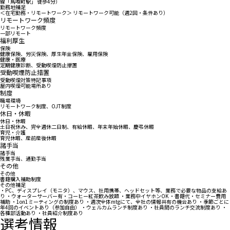
線「馬喰町駅」 徒歩4分）
勤務地補足
＜在宅勤務・リモートワーク＞ リモートワーク可能（週2回・条件あり）
リモートワーク頻度
リモートワーク頻度
一部リモート
福利厚生
保険
健康保険、労災保険、厚生年金保険、雇用保険
健康・医療
定期健康診断、受動喫煙防止措置
受動喫煙防止措置
受動喫煙対策特記事項
屋内喫煙可能場所あり
制度
職場環境
リモートワーク制度、OJT制度
休日・休暇
休日・休暇
土日祝休み、完全週休二日制、有給休暇、年末年始休暇、慶弔休暇
育児・介護
育児休暇、産前産後休暇
諸手当
諸手当
残業手当、通勤手当
その他
その他
書籍購入補助制度
その他補足
・PC、ディスプレイ（モニタ）、マウス、社用携帯、ヘッドセット等、業務で必要な物品の支給あ
り ・ウォーターサーバー有・コーヒー紅茶飲み放題 ・業務中イヤホンOK ・書籍代・セミナー費用
補助 ・1on1ミーティングの制度あり ・週次全体mtgにて、全社の情報共有の機会あり ・季節ごとに
年4回のイベントあり（参加自由） ・ウェルカムランチ制度あり ・社員間のランチ交流制度あり ・
各種部活動あり ・社員紹介制度あり
選考情報