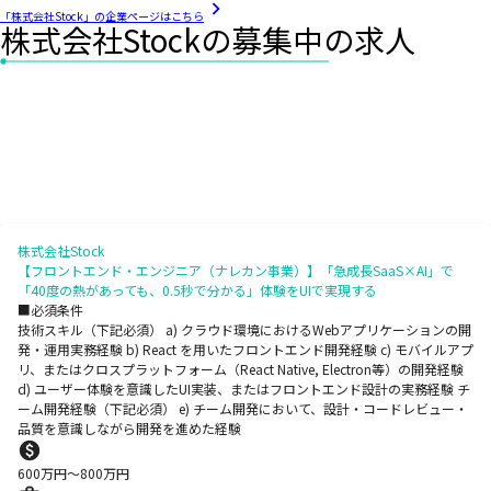
「株式会社Stock」の企業ページはこちら
株式会社Stockの募集中の求人
株式会社Stock
【フロントエンド・エンジニア（ナレカン事業）】「急成長SaaS×AI」で
「40度の熱があっても、0.5秒で分かる」体験をUIで実現する
■必須条件
技術スキル（下記必須） a) クラウド環境におけるWebアプリケーションの開
発・運用実務経験 b) React を用いたフロントエンド開発経験 c) モバイルアプ
リ、またはクロスプラットフォーム（React Native, Electron等）の開発経験
d) ユーザー体験を意識したUI実装、またはフロントエンド設計の実務経験 チ
ーム開発経験（下記必須） e) チーム開発において、設計・コードレビュー・
品質を意識しながら開発を進めた経験
600
万円〜
800
万円