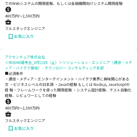
でのWebシステムの開発経験、もしくは金融機関向けシステム開発経験
480
万円〜
2,500
万円
フルスタックエンジニア
お気に入り
アクセンチュア株式会社
＜休日AM選考会_8月22日（土）＞ソリューション・エンジニア（通信・メデ
ィア・ハイテク領域） - テクノロジー コンサルティング本部
■必須条件
・通信・メディア・エンターテインメント・ハイテク業界に興味関心がある
方 ・ビジネスレベルの日本語 ・Javaの経験 もしくは Node.js, JavaScriptの
経 験・フレームワークを使った開発経験 ・システム設計経験、テスト自動化
経験、レビュワーとしての経験
480
万円〜
2,500
万円
フルスタックエンジニア
お気に入り