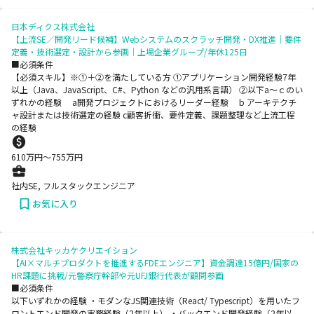
日本ディクス株式会社
【上流SE／開発リード候補】Webシステムのスクラッチ開発・DX推進｜要件
定義・技術選定・設計から参画｜上場企業グループ/年休125日
■必須条件
【必須スキル】※①＋②を満たしている方 ①アプリケーション開発経験7年
以上（Java、JavaScript、C#、Python などの汎用系言語） ②以下a～ｃのい
ずれかの経験 a開発プロジェクトにおけるリーダー経験 b アーキテクチ
ャ設計または技術選定の経験 c顧客折衝、要件定義、課題整理など上流工程
の経験
610
万円〜
755
万円
社内SE, フルスタックエンジニア
お気に入り
株式会社キッカケクリエイション
【AI×マルチプロダクトを推進するFDEエンジニア】資金調達15億円/国家の
HR課題に挑戦/元警察庁幹部や元UFJ銀行代表が顧問参画
■必須条件
以下いずれかの経験 ・モダンなJS関連技術（React/ Typescript）を用いたフ
ロントエンド開発の実務経験（2年以上） ・バックエンド開発経験（2年以