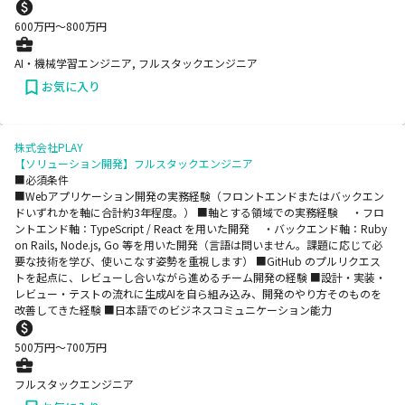
600
万円〜
800
万円
AI・機械学習エンジニア, フルスタックエンジニア
お気に入り
株式会社PLAY
【ソリューション開発】フルスタックエンジニア
■必須条件
■Webアプリケーション開発の実務経験（フロントエンドまたはバックエン
ドいずれかを軸に合計約3年程度。） ■軸とする領域での実務経験 ・フロ
ントエンド軸：TypeScript / React を用いた開発 ・バックエンド軸：Ruby
on Rails, Node.js, Go 等を用いた開発（言語は問いません。課題に応じて必
要な技術を学び、使いこなす姿勢を重視します） ■GitHub のプルリクエス
トを起点に、レビューし合いながら進めるチーム開発の経験 ■設計・実装・
レビュー・テストの流れに生成AIを自ら組み込み、開発のやり方そのものを
改善してきた経験 ■日本語でのビジネスコミュニケーション能力
500
万円〜
700
万円
フルスタックエンジニア