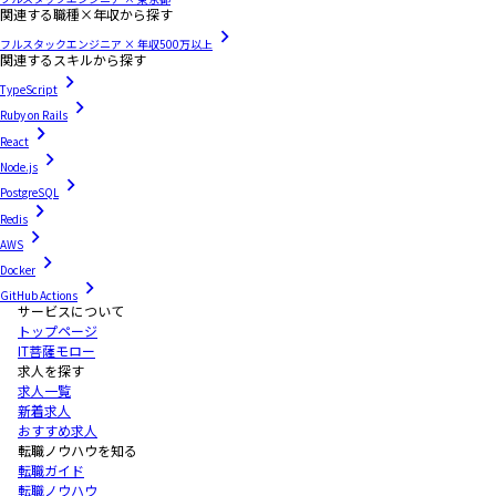
関連する職種×年収から探す
フルスタックエンジニア × 年収500万以上
関連するスキルから探す
TypeScript
Ruby on Rails
React
Node.js
PostgreSQL
Redis
AWS
Docker
GitHub Actions
サービスについて
トップページ
IT菩薩モロー
求人を探す
求人一覧
新着求人
おすすめ求人
転職ノウハウを知る
転職ガイド
転職ノウハウ