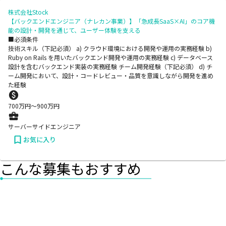
株式会社Stock
【バックエンドエンジニア（ナレカン事業）】「急成長SaaS×AI」のコア機
能の設計・開発を通じて、ユーザー体験を支える
■必須条件
技術スキル（下記必須） a) クラウド環境における開発や運用の実務経験 b)
Ruby on Rails を用いたバックエンド開発や運用の実務経験 c) データベース
設計を含むバックエンド実装の実務経験 チーム開発経験（下記必須） d) チ
ーム開発において、設計・コードレビュー・品質を意識しながら開発を進め
た経験
700
万円〜
900
万円
サーバーサイドエンジニア
お気に入り
こんな募集もおすすめ