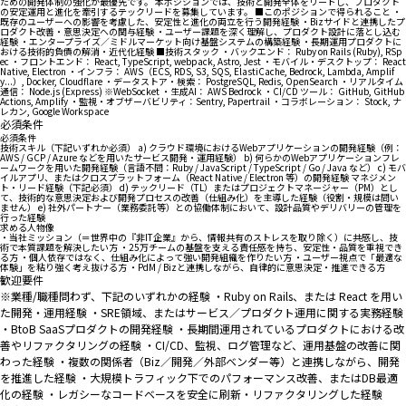
ための開発体制の強化が最優先です。 本ポジションでは、技術と開発全体をリードし、プロダクト
の安定運用と進化を牽引するテックリードを募集しています。 ■このポジションで得られること ・
既存のユーザーへの影響を考慮した、安定性と進化の両立を行う開発経験 ・Bizサイドと連携したプ
ロダクト改善・意思決定への関与経験 ・ユーザー課題を深く理解し、プロダクト設計に落とし込む
経験 ・エンタープライズ／ミドルマーケット向け基盤システムの構築経験 ・長期運用プロダクトに
おける技術的負債の解消・近代化経験 ■技術スタック ・バックエンド： Ruby on Rails (Ruby), RSp
ec ・フロントエンド： React, TypeScript, webpack, Astro, Jest ・モバイル・デスクトップ： React
Native, Electron ・インフラ： AWS（ECS, RDS, S3, SQS, ElastiCache, Bedrock, Lambda, Amplif
y...）, Docker, Cloudflare ・データストア・検索： PostgreSQL, Redis, OpenSearch ・リアルタイム
通信： Node.js (Express) ※WebSocket ・生成AI： AWS Bedrock ・CI/CD ツール： GitHub, GitHub
Actions, Amplify ・監視・オブザーバビリティ：Sentry, Papertrail ・コラボレーション： Stock, ナ
レカン, Google Workspace
必須条件
必須条件
技術スキル（下記いずれか必須） a) クラウド環境におけるWebアプリケーションの開発経験（例：
AWS / GCP / Azure などを用いたサービス開発・運用経験） b) 何らかのWebアプリケーションフレ
ームワークを用いた開発経験（言語不問：Ruby / JavaScript / TypeScript / Go / Java など） c) モバ
イルアプリ、またはクロスプラットフォーム（React Native / Electron 等）の開発経験 マネジメン
ト・リード経験（下記必須） d) テックリード（TL）またはプロジェクトマネージャー（PM）とし
て、技術的な意思決定および開発プロセスの改善（仕組み化）を主導した経験（役割・規模は問い
ません） e) 社外パートナー（業務委託等）との協働体制において、設計品質やデリバリーの管理を
行った経験
求める人物像
・当社ミッション（＝世界中の『非IT企業』から、情報共有のストレスを取り除く）に共感し、技
術で本質課題を解決したい方 ・25万チームの基盤を支える責任感を持ち、安定性・品質を重視でき
る方 ・個人依存ではなく、仕組み化によって強い開発組織を作りたい方 ・ユーザー視点で「最適な
体験」を粘り強く考え抜ける方 ・PdM / Bizと連携しながら、自律的に意思決定・推進できる方
歓迎要件
※業種/職種問わず、下記のいずれかの経験 ・Ruby on Rails、または React を用い
た開発・運用経験 ・SRE領域、またはサービス／プロダクト運用に関する実務経験
・BtoB SaaSプロダクトの開発経験 ・長期間運用されているプロダクトにおける改
善やリファクタリングの経験 ・CI/CD、監視、ログ管理など、運用基盤の改善に関
わった経験 ・複数の関係者（Biz／開発／外部ベンダー等）と連携しながら、開発
を推進した経験 ・大規模トラフィック下でのパフォーマンス改善、またはDB最適
化の経験 ・レガシーなコードベースを安全に刷新・リファクタリングした経験