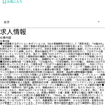
お気に入り
お問い合わせする
目次
求人情報
仕事内容
仕事内容
■今回募集するポジション 本ポジションは、Stock事業開発の中核として「意思決定」「仕組み化」
「安定継続」を軸に、技術で事業の安定成長を支える司令塔の役割を担います。 25万チーム以上が
利用するサービスの信頼性を守りながら、将来を見据えた改善を継続的に推進していただきます。 C
TOやBizサイドと連携しながら、既存の価値を守りつつ技術的な意思決定を行い、プロダクトの進
化をリードしていただきます。 加えて、開発プロセスやナレッジ共有の仕組みを整備することで、
属人性を排除し、安定した開発体制の構築にも取り組んだ上で、大規模トラフィック環境における
安定稼働とスケーラビリティを担保し、長期的なサービス品質の維持・向上を支えていただきます。
■具体的な業務内容 「①意思決定」「②仕組み化」「③安定継続」の3つを軸に、具体的には以下の
業務を担っていただきます。 ①意思決定（プロダクト価値を最大化する技術選定） ・PdM / CTOと
連携した将来成長に耐えうるアーキテクチャ設計・技術選定のリード ・ユーザー課題に対する「な
ぜ必要か」「どう実現するか」を踏まえた最適仕様の策定 ・短期デリバリーと長期的な健全性のバ
ランスを踏まえた技術的優先順位の判断 ②仕組み化（高効率・高品質な開発基盤の整備） ・Git Flo
w・CI/CD・リリースプロセス改善による安全かつ効率的な開発環境の構築 ・コードレビュー・自動
テスト整備による品質担保の仕組み化 ・設計指針のドキュメント化およびナレッジ共有による属人
性排除の開発体制構築 ③安定継続（25万チームの基盤を支える運用） ・SLO/SLIに基づく24時間36
5日の安定稼働を支える監視・運用体制の主導 ・技術的負債の特定とリファクタリングによる継続的
なシステム改善 ・高負荷環境に耐えるパフォーマンス最適化による安定したサービス提供の維持 ■
募集背景 「世界中の『非IT企業』から、情報共有のストレスを取り除く」 私たち Stock は、このミ
ッションのもと、BtoB SaaSサービスである「Stock」「ナレカン」を展開しています。 特に、主力
サービス「情報共有ツールStock」は、税理士事務所・介護・医療・教育など幅広い業界で導入さ
れ、25万チーム以上に利用される基盤事業です。 「Stock」は、25万チームに利用されていること
からも分かる通り、『非IT企業』の小規模事業者における情報共有の根本的な課題を的確に捉え、
解決しているプロダクトです。 一方で、長期運用に伴う技術課題や、さらなる安定性・拡張性の向
上が重要テーマとなっています。 そのため現在は、既存の価値を維持しながら継続的に進化させる