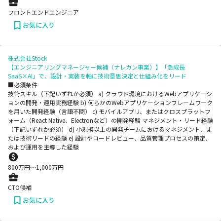
フロントエンドエンジニア
お気に入り
株式会社Stock
【エンジニアリングマネージャー候補（ナレカン事業）】「急成長
SaaS×AI」で、設計・実装を軸に技術意思決定と仕組み化をリード
■必須条件
技術スキル（下記いずれか必須） a) クラウド環境におけるWebアプリケーシ
ョンの開発・運用実務経験 b) 何らかのWebアプリケーションフレームワーク
を用いた開発経験（言語不問） c) モバイルアプリ、またはクロスプラットフ
ォーム（React Native、Electronなど）の開発経験 マネジメント・リード経験
（下記いずれか必須） d) 小規模以上の開発チームにおけるマネジメント、ま
たは技術リードの経験 e) 設計やコードレビュー、品質管理プロセスの策定、
および運用を主導した経験
800
万円〜
1,000
万円
CTO候補
お気に入り