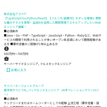
株式会社アスペア
【TypeScript/Go/Python/React】【フルリモ/副業可】モダンな環境と柔軟
な働きやすさを実現！生成AIを活用した開発現場でスキルアップしたいWeb
エンジニア募集！
■必須条件
■Java・Go・PHP・TypeScript・JavaScript・Python・Rubyなど、Webサ
ービスの開発で利用されることが多いオープン系言語において開発経験があ
る方 ■要件定義のご経験が1年以上ある方
500
万円〜
700
万円
サーバーサイドエンジニア, フルスタックエンジニア
お気に入り
サイバーエージェントグループ
極予測やりとりAI_バックエンドエンジニア（AIオペレーションテクノロジ
ー）
■必須条件
テックリードまたはチームリーダーとしての経験 上流工程（要件定義・設