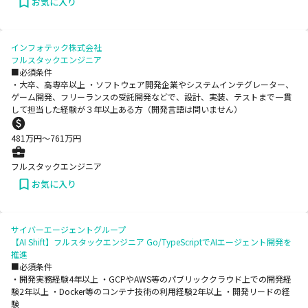
お気に入り
インフォテック株式会社
フルスタックエンジニア
■必須条件
・大卒、高専卒以上 ・ソフトウェア開発企業やシステムインテグレーター、
ゲーム開発、フリーランスの受託開発などで、設計、実装、テストまで一貫
して担当した経験が３年以上ある方（開発言語は問いません）
481
万円〜
761
万円
フルスタックエンジニア
お気に入り
サイバーエージェントグループ
【AI Shift】フルスタックエンジニア Go/TypeScriptでAIエージェント開発を
推進
■必須条件
・開発実務経験4年以上 ・GCPやAWS等のパブリッククラウド上での開発経
験2年以上 ・Docker等のコンテナ技術の利用経験2年以上 ・開発リードの経
験