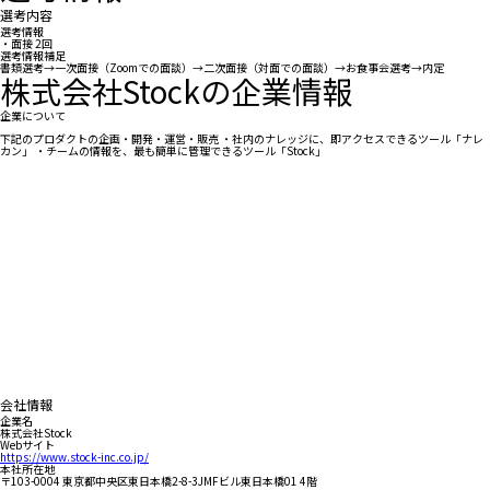
選考内容
選考情報
・面接 2回
選考情報補足
書類選考→一次面接（Zoomでの面談）→二次面接（対面での面談）→お食事会選考→内定
株式会社Stockの企業情報
企業について
下記のプロダクトの企画・開発・運営・販売 ・社内のナレッジに、即アクセスできるツール「ナレ
カン」 ・チームの情報を、最も簡単に管理できるツール「Stock」
会社情報
企業名
株式会社Stock
Webサイト
https://www.stock-inc.co.jp/
本社所在地
〒103-0004 東京都中央区東日本橋2-8-3JMFビル東日本橋01 4階