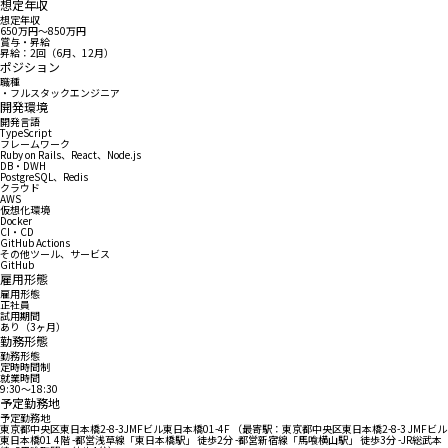
想定年収
想定年収
650万円〜850万円
賞与・昇給
昇給：2回（6月、12月）
ポジション
職種
・フルスタックエンジニア
開発環境
開発言語
TypeScript
フレームワーク
Ruby on Rails、React、Node.js
DB・DWH
PostgreSQL、Redis
クラウド
AWS
仮想化環境
Docker
CI・CD
GitHub Actions
その他ツール、サービス
GitHub
雇用形態
雇用形態
正社員
試用期間
あり（3ヶ月）
勤務形態
勤務形態
定時時間制
就業時間
9:30〜18:30
予定勤務地
予定勤務地
東京都中央区東日本橋2-8-3JMFビル東日本橋01-4F （最寄駅：東京都中央区東日本橋2-8-3 JMFビル
東日本橋01 4階 -都営浅草線「東日本橋駅」 徒歩2分 -都営新宿線「馬喰横山駅」 徒歩3分 -JR総武本