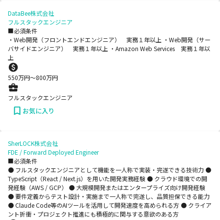
DataBee株式会社
フルスタックエンジニア
■必須条件
・Web開発（フロントエンドエンジニア） 実務１年以上 ・Web開発（サー
バサイドエンジニア） 実務１年以上 ・Amazon Web Services 実務１年以
上
550
万円〜
800
万円
フルスタックエンジニア
お気に入り
SherLOCK株式会社
FDE / Forward Deployed Engineer
■必須条件
● フルスタックエンジニアとして機能を一人称で実装・完遂できる技術力 ●
TypeScript（React / Next.js）を用いた開発実務経験 ● クラウド環境での開
発経験（AWS / GCP） ● 大規模開発またはエンタープライズ向け開発経験
● 要件定義からテスト設計・実施まで一人称で完遂し、品質担保できる能力
● Claude Code等のAIツールを活用して開発速度を高められる方 ● クライア
ント折衝・プロジェクト推進にも積極的に関与する意欲のある方