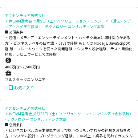
アクセンチュア株式会社
＜休日AM選考会_9月5日（土）＞ソリューション・エンジニア（通信・メデ
ィア・ハイテク領域） - テクノロジー コンサルティング本部
■必須条件
・通信・メディア・エンターテインメント・ハイテク業界に興味関心がある
方 ・ビジネスレベルの日本語 ・Javaの経験 もしくは Node.js, JavaScriptの
経 験・フレームワークを使った開発経験 ・システム設計経験、テスト自動化
経験、レビュワーとしての経験
480
万円〜
2,500
万円
フルスタックエンジニア
お気に入り
アクセンチュア株式会社
＜休日AM選考会_8月22日（土）＞ソリューション・エンジニア（金融領域）
- テクノロジー コンサルティング本部
■必須条件
・ビジネスレベルの日本語能力および以下のうちいずれかの経験をお持ちの
方 ・システム設計・プログラミング経験、１年以上 ・業界を問わずカスタム