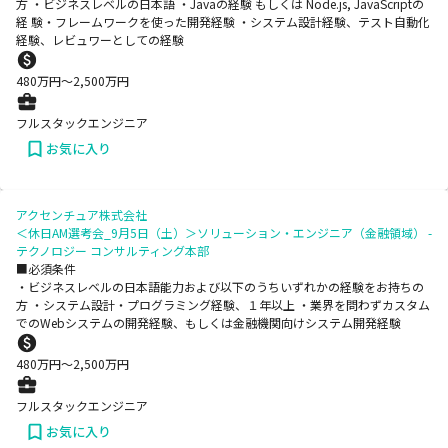
方 ・ビジネスレベルの日本語 ・Javaの経験 もしくは Node.js, JavaScriptの
経 験・フレームワークを使った開発経験 ・システム設計経験、テスト自動化
経験、レビュワーとしての経験
480
万円〜
2,500
万円
フルスタックエンジニア
お気に入り
アクセンチュア株式会社
＜休日AM選考会_9月5日（土）＞ソリューション・エンジニア（金融領域） -
テクノロジー コンサルティング本部
■必須条件
・ビジネスレベルの日本語能力および以下のうちいずれかの経験をお持ちの
方 ・システム設計・プログラミング経験、１年以上 ・業界を問わずカスタム
でのWebシステムの開発経験、もしくは金融機関向けシステム開発経験
480
万円〜
2,500
万円
フルスタックエンジニア
お気に入り