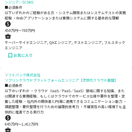
ンジニア／SCSKG
■必須条件
以下いずれかのご経験がある方 ・システム開発またはシステムテストの実務
経験 ・Webアプリケーションまたは業務システムに関する基本的な理解
450
万円〜
700
万円
サーバーサイドエンジニア, QAエンジニア, テストエンジニア, フルスタック
エンジニア
お気に入り
ソフトバンク株式会社
ソブリンクラウドプラットフォームエンジニア【次世代クラウド基盤】
■必須条件
以下のいずれか ・クラウド（IaaS／PaaS／SaaS）領域に関する知識、また
は関連する業務経験、もしくはクラウドでのサービス仕様や要件を整理・定
義した経験 ・社内外の関係者と円滑に連携できるコミュニケーション能力 ・
課題整理・要件整理を行うための論理的思考力 ・不確実性の高い環境でも主
体的に推進できる実行力
645
万円〜
1,411
万円