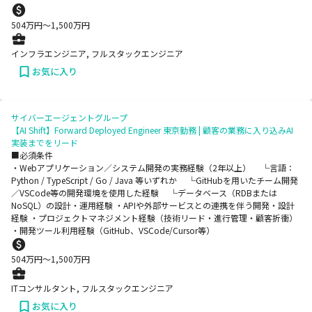
504
万円〜
1,500
万円
インフラエンジニア, フルスタックエンジニア
お気に入り
サイバーエージェントグループ
【AI Shift】Forward Deployed Engineer 東京勤務 | 顧客の業務に入り込みAI
実装までをリード
■必須条件
・Webアプリケーション／システム開発の実務経験（2年以上） └言語：
Python / TypeScript / Go / Java 等いずれか └GitHubを用いたチーム開発
／VSCode等の開発環境を使用した経験 └データベース（RDBまたは
NoSQL）の設計・運用経験 ・APIや外部サービスとの連携を伴う開発・設計
経験 ・プロジェクトマネジメント経験（技術リード・進行管理・顧客折衝）
・開発ツール利用経験（GitHub、VSCode/Cursor等）
504
万円〜
1,500
万円
ITコンサルタント, フルスタックエンジニア
お気に入り