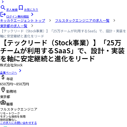
求人検索
お気に入り
ログイン
無料相談
キッカケエージェント
トップ
フルスタックエンジニアの求人一覧
東京都の求人一覧
【テックリード（Stock事業）】「25万チームが利用するSaaS」で、設計・実装を
軸に安定継続と進化をリード
【テックリード（Stock事業）】「25万
チームが利用するSaaS」で、設計・実装
を軸に安定継続と進化をリード
株式会社Stock
企業ページへ
年収
650万円〜850万円
勤務地
東京都
職種
フルスタックエンジニア
リモートワーク
モダンな技術を採用
技術試験なし
この求人にお問い合わせする