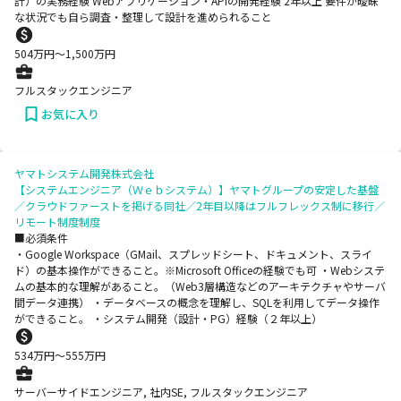
計）の実務経験 Webアプリケーション・APIの開発経験 2年以上 要件が曖昧
な状況でも自ら調査・整理して設計を進められること
504
万円〜
1,500
万円
フルスタックエンジニア
お気に入り
ヤマトシステム開発株式会社
【システムエンジニア（Ｗｅｂシステム）】ヤマトグループの安定した基盤
／クラウドファーストを掲げる同社／2年目以降はフルフレックス制に移行／
リモート制度制度
■必須条件
・Google Workspace（GMail、スプレッドシート、ドキュメント、スライ
ド）の基本操作ができること。※Microsoft Officeの経験でも可 ・Webシステ
ムの基本的な理解があること。（Web3層構造などのアーキテクチャやサーバ
間データ連携） ・データベースの概念を理解し、SQLを利用してデータ操作
ができること。 ・システム開発（設計・PG）経験（２年以上）
534
万円〜
555
万円
サーバーサイドエンジニア, 社内SE, フルスタックエンジニア