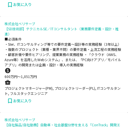
お気に入り
株式会社ベリサーブ
【SD技術部】テクニカルSE／ITコンサルタント（業務要件定義・設計・推
進）
■必須条件
・SIer、ITコンサルティング等での要件定義～設計等の実務経験（3年以上）
・複数のプロジェクト（業種・業界不問）の要件定義・上流工程の実務経験
・顧客折衝や要件ヒアリング、提案業務の実務経験 ・「クラウド（AWS、
Azure等）を活用したWebシステム」、または、「PC向けアプリ／モバイル
アプリ」の開発または企画・設計・導入の実務経験
600
万円〜
1,051
万円
プロジェクトマネージャー(PM), プロジェクトリーダー(PL), ITコンサルタン
ト, フルスタックエンジニア
お気に入り
株式会社ベリサーブ
【自社製品/自社勤務】自動車・社会基盤分野を支える「ConTrack」開発エ