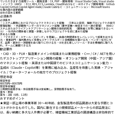
ていただきます ⑤使用ツール ・開発言語：C#, PHP ・開発環境：Visual Studio Code, Visual studio
・インフラ（AWS）：EC2, RDS, ECS, Lambda, CloudWatchなど ・AIネイティブ開発環境：Github
Copilot/Github Copilot Agent mode,Claude Codeなど ・コミュニケーション：Microsoft teams
仕事内容の変更範囲
会社の定める業務
必須条件
必須条件
・システム開発におけるプロジェクトマネジメント経験 （5年以上目安、複数プロジェクトの並行
管理経験） ・外部開発ベンダーのマネジメント経験（要件定義〜検収までの一連の管理） Webシ
ステムまたはクライアントアプリケーション開発の技術的知見 （開発者と対等に議論できるレベ
ル） ・社内外の関係者と調整・折衝しながらプロジェクトを前に進めた経験
求める人物像
・「マネタイズ・スケール・スピード」を意識し、自身の時間資本をレバレッジして成果を出せる
方 ・事業部門・海外拠点など多様なステークホルダーと信頼関係を築ける方 ・ベンダー任せにせ
ず、品質・進捗の一次情報を自ら取りに行ける方 ・AIを含む新しいツール・手法を積極的に取り入
れ、チームに展開できる方
歓迎要件
・CAD・3D・PLM・製造業ドメインの知識または業務経験 ・C++ / C# / .NETを用い
たデスクトップアプリケーション開発の経験 ・オフショア開発（中国・アジア圏）
のマネジメント経験 ・英語または中国語でのビジネスコミュニケーション能力 ・
生成AI（Claude・Copilot等）を業務に組み込み、生産性を改善した実績 ・アジャ
イル / ウォーターフォールの両方でのプロジェクト経験
想定年収
想定年収
600万円〜800万円
想定年収補足
※時間外勤務手当・休日勤務手当は支給無し。深夜勤務手当有り。
賞与・昇給
賞与：2回（6月、12月）
おすすめポイント
★東証一部上場の事業革新 30〜40年前、金型製造用の部品調達は大変な手間とコ
ストがかかるものでした。国内に散在する小規模部品メーカーからの部品発注に
は、長い納期と多大な人件費が必要で、精密機械工業部品の調達構造は非効率的で