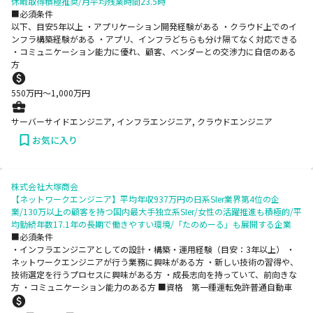
休暇取得積極推奨/月平均残業時間23.5時
■必須条件
以下、目安5年以上 ・アプリケーション開発経験がある ・クラウド上でのイ
ンフラ構築経験がある ・アプリ、インフラどちらも分け隔てなく対応できる
・コミュニケーション能力に優れ、顧客、ベンダーとの交渉力に自信のある
方
550
万円〜
1,000
万円
サーバーサイドエンジニア, インフラエンジニア, クラウドエンジニア
お気に入り
株式会社大塚商会
【ネットワークエンジニア】平均年収937万円の日系SIer業界第4位の企
業/130万以上の顧客を持つ国内最大手独立系SIer/女性の活躍推進も積極的/平
均勤続年数17.1年の長期で働きやすい環境/「たのめーる」も展開する企業
■必須条件
・インフラエンジニアとしての設計・構築・運用経験（目安：3年以上） ・
ネットワークエンジニアが行う業務に興味がある方 ・新しい技術の習得や、
技術選定を行うプロセスに興味がある方 ・成長志向を持っていて、前向きな
方 ・コミュニケーション能力のある方 ■資格 第一種運転免許普通自動車