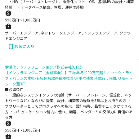
・HW（サーバ・ストレージ）、仮想化ソフト、OS、各種MWの設計・構築
経験 ・データベース構築、管理、運用の経験
550
万円〜
1,000
万円
サーバーエンジニア, ネットワークエンジニア, インフラエンジニア, クラウ
ドエンジニア
お気に入り
伊藤忠テクノソリューションズ株式会社(CTC)
【インフラエンジニア（金融事業）】平均年収1000万円超！／ワーク・ライ
フ・バランス重視/有給休暇取得積極推奨/月平均残業時間23.5時間/リモート
ワーク週3日
■必須条件
・一般的なシステムインフラの知識（サーバー、ストレージ、仮想化、ネッ
トワークなど）ならびに提案、設計、構築等の経験を5年以上お持ちの方 ・
サブリーダーとしてプログラマへの指示、設計指導、品質チェックができる
方 ・コミュニケーション能力に優れ、顧客、ベンダーとの交渉力に自信のあ
る方
550
万円〜
1,000
万円