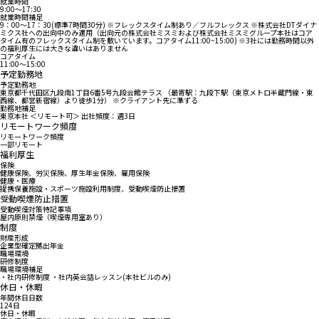
就業時間
9:00〜17:30
就業時間補足
9：00～17：30(標準7時間30分) ※フレックスタイム制あり／フルフレックス ※株式会社DTダイナ
ミクス社への出向中のみ適用（出向元の株式会社ミスミおよび株式会社ミスミグループ本社はコア
タイム有のフレックスタイム制を敷いています。コアタイム11:00~15:00) ※3社には勤務時間以外
の福利厚生には大きな違いはありません
コアタイム
11:00〜15:00
予定勤務地
予定勤務地
東京都千代田区九段南1丁目6番5号九段会館テラス （最寄駅：九段下駅（東京メトロ半蔵門線・東
西線、都営新宿線）より徒歩1分） ※クライアント先に準ずる
勤務地補足
東京本社 ＜リモート可＞ 出社頻度：週3日
リモートワーク頻度
リモートワーク頻度
一部リモート
福利厚生
保険
健康保険、労災保険、厚生年金保険、雇用保険
健康・医療
提携保養施設・スポーツ施設利用制度、受動喫煙防止措置
受動喫煙防止措置
受動喫煙対策特記事項
屋内原則禁煙（喫煙専用室あり）
制度
財産形成
企業型確定拠出年金
職場環境
研修制度
職場環境補足
・社内研修制度 ・社内英会話レッスン(本社ビルのみ)
休日・休暇
年間休日日数
124日
休日・休暇