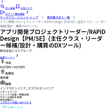
求人検索
お気に入り
ログイン
無料相談
キッカケエージェント
トップ
東京都の求人一覧
アプリ開発プロジェクトリーダー/RAPiD Design【PM/SE】(主任クラス・リーダー
候補/設計・購買のDXツール)
アプリ開発プロジェクトリーダー/RAPiD
Design【PM/SE】(主任クラス・リーダ
ー候補/設計・購買のDXツール)
株式会社ミスミグループ
企業ページへ
年収
600万円〜800万円
勤務地
東京都
職種
インフラエンジニア, クラウドエンジニア
リモートワーク
フレックス出勤・時差出勤
モダンな技術を採用
技術試験なし
この求人にお問い合わせする
お気に入り