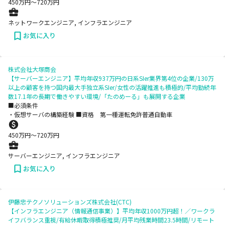
450
万円〜
720
万円
ネットワークエンジニア, インフラエンジニア
お気に入り
株式会社大塚商会
【サーバーエンジニア】平均年収937万円の日系SIer業界第4位の企業/130万
以上の顧客を持つ国内最大手独立系SIer/女性の活躍推進も積極的/平均勤続年
数17.1年の長期で働きやすい環境/「たのめーる」も展開する企業
■必須条件
・仮想サーバの構築経験 ■資格 第一種運転免許普通自動車
450
万円〜
720
万円
サーバーエンジニア, インフラエンジニア
お気に入り
伊藤忠テクノソリューションズ株式会社(CTC)
【インフラエンジニア（情報通信事業）】平均年収1000万円超！／ワークラ
イフバランス重視/有給休暇取得積極推奨/月平均残業時間23.5時間/リモート