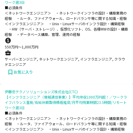
ワーク週3日
■必須条件
＜ネットワークエンジニア＞ ・ネットワークインフラの設計・構築業務の
経験 ・ルータ、ファイアウォール、ロードバランサ等に関する知識・経験
＜インフラエンジニア＞ ・Unix・Linuxサーバのインフラ設計・構築経験
・HW（サーバ・ストレージ）、仮想化ソフト、OS、各種MWの設計・構築
経験 ・データベース構築、管理、運用の経験
550
万円〜
1,000
万円
サーバーエンジニア, ネットワークエンジニア, インフラエンジニア, クラウ
ドエンジニア
お気に入り
伊藤忠テクノソリューションズ株式会社(CTC)
【インフラエンジニア（情報通信事業）】平均年収1000万円超！／ワークラ
イフバランス重視/有給休暇取得積極推奨/月平均残業時間23.5時間/リモート
ワーク週3日
■必須条件
＜ネットワークエンジニア＞ ・ネットワークインフラの設計・構築業務の
経験 ・ルータ、ファイアウォール、ロードバランサ等に関する知識・経験
＜インフラエンジニア＞ ・Unix・Linuxサーバのインフラ設計・構築経験