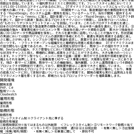
値創出を目指しています。 ※福利厚生はミスミと原則同じです。フレックスタイム制においてミス
ミが11:00~15:00のコアタイムがあるのに対し、DTダイナミクスはフルフレックスになっている点
が最大の違いです。 ②チームミッション RD開発チームでは、製造業設計者の業務効率化を実現
する「RapidDesign」のシステム企画・開発を担当しているチームです。当社が開発・提供する AI
プラットフォーム「meviy」に加え、設計支援ソリューション「Rapid Design」などのプロダクト群
を通じて、設計から調達・製造に至るプロセスをテクノロジーで刷新し、日本発グローバルNo.1
の“ものづくりデジタルプラットフォーム”を目指しています。これらのプロダクトの進化を通じ、
日本のGDPの約2割を担う製造業界の競争力向上に寄与し、社会全体へ価値を還元していきます。 ③
自組織の強み・事業責任者からのコメント等 ・独自性の高いデータ資産の活用 膨大かつ独自性の
高い3D CADデータや商品情報を保有し、それらを最大限に活用していることが強みです。形状認識
の実装においては設計やアルゴリズムの選択肢が多岐にわたり、最適な実装を模索する過程に楽し
さと難しさが伴います。シンプルかつ堅牢な実装を追求し、良案が生まれた際の達成感もやりがい
の一つです。 ・フラットでオープンな組織文化と継続的な改善と成長の機会 DTダイナミクスはま
だ設立間もない企業であるため、チームにも未完成な部分が多く、既存コードの設計やテスト体
制、DevOpsの仕組み、タスク管理などにおいて改善の余地がございます。しかしながら、このよう
な状況をチャンスと捉え、積極的に貢献し成果を上げることができる点も、大きな魅力の一つとい
えます。トップダウン型でなく、メンバー主体で企画・提案・実行ができる体制や挑戦を歓迎する
風土もそれを後押しします。 ④募集背景 CADサービス事業は現在、大規模な投資フェーズにありま
す。 R&D・新サービス開発、既存サービスの機能強化、海外展開、システム運用改善という4領域の
プロジェクトが同時並行で進行しており、開発案件数はここ数年で大きく増加しています。 一方
で、これらを束ねるプロジェクトマネジメント層は限られたメンバーに負荷が集中しており、事業
の成長スピードに対して体制が追いついていないのが実情です。 開発の確実な実行と品質向上を担
うマネジメント層を厚くするため、即戦力となるプロジェクトリーダーを増員募集します。
開発環境
開発言語
PHP、C＃
監視ツール
Cloudwatch
雇用形態
雇用形態
正社員
勤務形態
勤務形態
フレックスタイム制 ※クライアント先に準ずる
勤務形態補足
①勤務制度区分※当てはまるもの以外削除 ＜フレックスタイム制＞ ②リモートワーク勤務※当て
はまるもの以外削除 ＜リモート可＞ ③出社頻度 週3日 ④土日祝出勤 ・有無＜無し＞ ⑤出張情
報（有無/場所/頻度） ・有無＜無し＞ ⑥兼業に関して ・原則不可