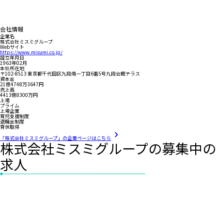
会社情報
企業名
株式会社ミスミグループ
Webサイト
https://www.misumi.co.jp/
設立年月日
1963年02月
本社所在地
〒102-8513 東京都千代田区九段南一丁目6番5号九段会館テラス
資本金
21億4748万3647円
売上高
4413億8300万円
上場
プライム
上場企業
育児支援制度
退職金制度
育休取得
「株式会社ミスミグループ」の企業ページはこちら
株式会社ミスミグループの募集中の
求人