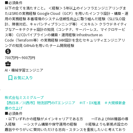
■必須条件
以下の全てを満たすこと。 ＜経験＞ 5年以上のインフラエンジニアリングま
たはSREの実務経験 Google Cloud（GCP）を用いたインフラ設計・構築・運
用の実務経験 本番環境のシステム信頼性向上に取り組んだ経験（SLI/SLO設
計、障害対応、キャパシティプランニング等） ＜スキル＞ クラウドネイティ
ブなアーキテクチャ設計の知見（コンテナ、サーバーレス、マイクロサービ
ス等） CI/CDパイプラインの構築・運用経験 Infrastructure as
Code（Terraform等）の実務経験 IAM設計を含むセキュリティエンジニアリ
ングの知見 GitHubを用いたチーム開発経験
700
万円〜
900
万円
AI・機械学習エンジニア
お気に入り
株式会社ミスミグループ
【西日本／川西市】物流部門のITエンジニア ＃IT・DX推進 ＃大規模新倉
庫の立上げ
■必須条件
・​以下いずれかの経験がメインキャリアである方 ーITおよびNW機器の導
入経験 ーシステム構築や保守運用の経験 ※経験よりも新拠点設立の
趣旨ややりがいに賛同いただける志向・スタンスを重視したいと考えており