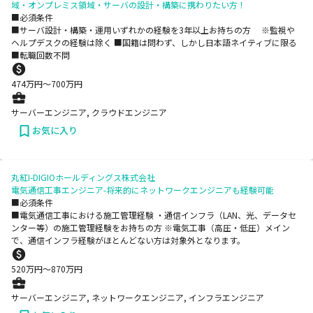
域・オンプレミス領域・サーバの設計・構築に携わりたい方！
■必須条件
■サーバ設計・構築・運用いずれかの経験を3年以上お持ちの方 ※監視や
ヘルプデスクの経験は除く ■国籍は問わず、しかし日本語ネイティブに限る
■転職回数不問
474
万円〜
700
万円
サーバーエンジニア, クラウドエンジニア
お気に入り
丸紅I-DIGIOホールディングス株式会社
電気通信工事エンジニア-将来的にネットワークエンジニアも経験可能
■必須条件
■電気通信工事における施工管理経験 ・通信インフラ（LAN、光、データセ
ンター等）の施工管理経験をお持ちの方 ※電気工事（高圧・低圧）メイン
で、通信インフラ経験がほとんどない方は対象外となります。
520
万円〜
870
万円
サーバーエンジニア, ネットワークエンジニア, インフラエンジニア