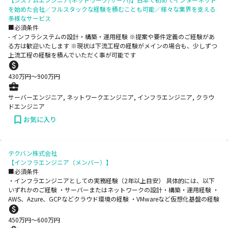
を始めた会社／フルスタックな経験を積むことも可能／様々な業界を支える
多様なサービス
■必須条件
- インフラシステムの設計・構築・運用経験 ※提案や要件定義のご経験があ
る方は歓迎いたします ※現状は下流工程の経験がメインの場合も、少しずつ
上流工程の経験を積んでいただく事が可能です
430
万円〜
900
万円
サーバーエンジニア, ネットワークエンジニア, インフラエンジニア, クラウ
ドエンジニア
お気に入り
テクバン株式会社
【インフラエンジニア（メンバー）】
■必須条件
・インフラエンジニアとしての実務経験（2年以上目安） 具体的には、以下
いずれかのご経験 ・サーバーまたはネットワークの設計・構築・運用経験 ・
AWS、Azure、GCPなどクラウド環境の経験 ・VMwareなど仮想化基盤の経験
450
万円〜
600
万円