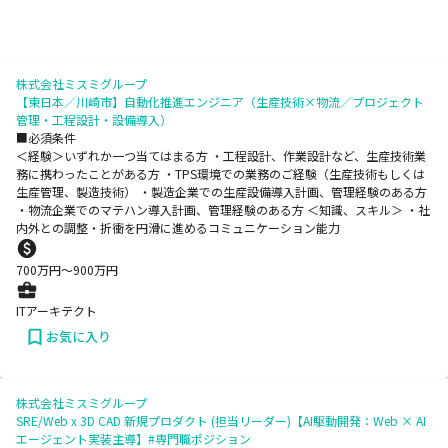
株式会社ミスミグループ
【東日本／川崎市】自動化推進エンジニア（生産技術×物流／プロジェクト
管理・工程設計・設備導入）
■必須条件
＜経験＞いずれか一つ当てはまる方 ・工程設計、作業設計など、生産技術業
務に携わったことがある方 ・TPS環境での業務のご経験（生産技術もしくは
生産管理、製造技術） ・製造企業での生産設備導入計画、管理経験のある方
・物流企業でのマテハン導入計画、管理経験のある方 ＜知識、スキル＞ ・社
内外との調整・折衝を円滑に進めるコミュニケーション能力
700
万円〜
900
万円
ITアーキテクト
お気に入り
株式会社ミスミグループ
SRE/Web x 3D CAD 新規プロダクト (担当リーダー)【AI駆動開発：Web × AI
エージェント実装主導】#専門職ポジション