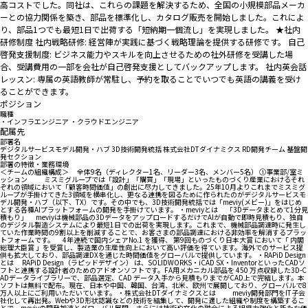
高コストでした。同社は、これらの課題を解決するため、全国の小規模部品メーカ
ーとの協力関係を築き、部品を標準化し、カタログ販売を開始しました。これによ
り、部品1つでも最短1日で出荷する「短納期一個流し」を実現しました。 ★社内
研修制度 社内戦略研修: 経営陣が実践に基づく戦略理論を提供する研修です。 自己
啓発支援制度: ビジネス能力やスキルを向上させるための社外研修を受講した場
合、受講費用の一部を会社が自己啓発支援としてバックアップします。 社内英会話
レッスン: 専属の英語教師が常駐し、予約を取ることでいつでも英語の講義を受け
ることができます。
ポジション
職種
・インフラエンジニア ・クラウドエンジニア
配属先
部署名
デジタルサービスモデル開発・ハブ 3D技術開発統括 株式会社DTダイナミクス RD開発チーム 基盤開
発セクション
部署の特徴・業務環境
＜チームの組織構成＞ 全体9名（ディレクター1名、リーダー3名、メンバー5名） ①事業部/室ミ
ッション ミスミグループでは「設計」「購買」「現場」といったものづくり産業におけるそれ
ぞれの領域において「顧客時間価値」の創出に尽力してきました。25年10月よりこれまでミスミグ
ループが手掛けてきた3領域を横串化し、更なる連携を図るために作られたのがデジタルサービスモ
デル開発・ハブ（以下、TX）です。その中でも、3D技術開発統括では「meviy(メビー)」をはじめ
とする各種AIプラットフォームの開発を手掛けています。 ・meviyとは 「3Dデータまとめて1分見
積もり」 meviyは機械部品の3DデータをアップロードするだけでAIが自動で即時見積もり、独自
のデジタル製造システムにより最短1日での出荷を実現します。これまで、機械部品調達時に発生し
ていた作業時間の9割以上を削減することで、お客さまの部品調達における非効率を解消するプラッ
トフォームです。 4年連続で国内シェアNo.1 を獲得、 第9回ものづくり日本大賞 において「 内閣
総理大臣賞 」を受賞し、製造業の生産性向上において高い評価を得ています。海外でのサービス提
供も拡大しており、部品調達DXを通じた時間価値をグローバルで提供しています。 ・RAPiD Design
とは RAPiD Design（ラピッドデザイン） は、SOLIDWORKS・iCAD SX・InventorといったCADソ
フトと連携する設計者のためのアドオンソフトです。FA用メカニカル部品を 450 万点収録した3D-C
ADデータライブラリーで、部品選定、CAD データ入手から見積もりまでがCAD上で完結します。本
ソフトは無料で配布。現在、日本や中国、韓国、台湾、北米、欧州で展開しており、グローバルで8
万人以上にご利用いただいています。 ・株式会社DTダイナミクスとは meviy開発部門をIT子会
社化して再出発。Webや3D形状認識などの技術を結集して、開発に適した組織や制度を構築するこ
とで、meviyの開発加速とグローバル展開、さらには技術や文化の融合による組織力強化と新たな価