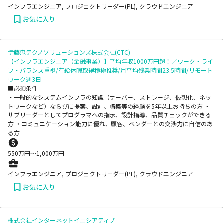
インフラエンジニア, プロジェクトリーダー(PL), クラウドエンジニア
お気に入り
伊藤忠テクノソリューションズ株式会社(CTC)
【インフラエンジニア（金融事業）】平均年収1000万円超！／ワーク・ライ
フ・バランス重視/有給休暇取得積極推奨/月平均残業時間23.5時間/リモート
ワーク週3日
■必須条件
・一般的なシステムインフラの知識（サーバー、ストレージ、仮想化、ネッ
トワークなど）ならびに提案、設計、構築等の経験を5年以上お持ちの方 ・
サブリーダーとしてプログラマへの指示、設計指導、品質チェックができる
方 ・コミュニケーション能力に優れ、顧客、ベンダーとの交渉力に自信のあ
る方
550
万円〜
1,000
万円
インフラエンジニア, プロジェクトリーダー(PL), クラウドエンジニア
お気に入り
株式会社インターネットイニシアティブ