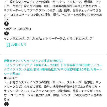
・一般的なシステムインフラの知識（サーバー、ストレージ、仮想化、ネッ
トワークなど）ならびに提案、設計、構築等の経験を5年以上お持ちの方 ・
サブリーダーとしてプログラマへの指示、設計指導、品質チェックができる
方 ・コミュニケーション能力に優れ、顧客、ベンダーとの交渉力に自信のあ
る方
550
万円〜
1,000
万円
インフラエンジニア, プロジェクトリーダー(PL), クラウドエンジニア
お気に入り
伊藤忠テクノソリューションズ株式会社(CTC)
【インフラエンジニア（事業グループ不問）】平均年収1000万円超！／ワー
クライフバランス重視/有給休暇積極推奨/月平均残業時間23.5時間/リモート
ワーク週3日
■必須条件
・一般的なシステムインフラの知識（サーバー、ストレージ、仮想化、ネッ
トワークなど）ならびに提案、設計、構築等の経験を5年以上お持ちの方 ・
サブリーダーとしてプログラマへの指示、設計指導、品質チェックができる
方 ・コミュニケーション能力に優れ、顧客、ベンダーとの交渉力に自信のあ
る方