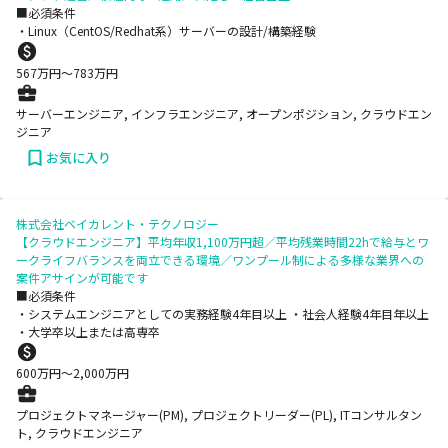
■必須条件
・Linux（CentOS/Redhat系）サーバーの設計/構築経験
567
万円〜
783
万円
サーバーエンジニア, インフラエンジニア, オープンポジション, クラウドエン
ジニア
お気に入り
株式会社ベイカレント・テクノロジー
【クラウドエンジニア】平均年収1,100万円超／平均残業時間22hで給与とワ
ークライフバランスを両立できる環境／ワンプール制による多様な業界への
案件アサインが可能です
■必須条件
・システムエンジニアとしての実務経験4年目以上 ・社会人経験4年目年以上
・大学卒以上または高専卒
600
万円〜
2,000
万円
プロジェクトマネージャー(PM), プロジェクトリーダー(PL), ITコンサルタン
ト, クラウドエンジニア