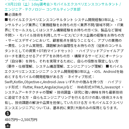
＜8月22日（土）1day選考会＞モバイルエクスペリエンスコンサルタント /
エンジニア - テクノロジー コンサルティング本部
■必須条件
■モバイルエクスペリエンスコンサルタント システム開発経験3年以上 ・コ
ンサルティング業界にて業務経験をお持ちの方＜業界不問/領域不問＞ ・IT業
界にてセールスもしくはシステム構築経験をお持ちの方＜SI、製品など領域
不問＞ ・モバイル技術を利用したサービス/ビジネス企画の経験をお持ちの方
・サービスデザインにおいて、顧客視点を損なうことなく、アプリの業務の
一貫性、システム実現性、課題解決の論理性をお持ちの方（従来のコンサル
タントとしての資質＋DT的マインドセット） ・ハイブリッドアジャイルアプ
ローチを進化させるアイデアをお持ちの方 ・構築するサービスにオーナシッ
プ（自分事）を持ち、それを実現するために、自らの役割を限定しない方
（要件・仕様理解、システム構造理解、エンジニアリング理解） ■モバイル
エクスペリエンスエンジニア システム開発経験3年以上 ・iOS、Androidを始
めとするモバイルの開発経験がある方 ‐ネイティブ形式：
Swift,Kotlin,Objective-c,Android-Java いずれかの強みを持つ方 ‐ハイブリ
ッド形式： Flutter, React,Angular,Vue.jsなど ‐Web形式:HTML5,Javascript ・
システムアーキテクチャの理解 ・技術調査・研究に強い興味を持ち最新技術
に追従できる方 ・自らもエンジニアリングを行えるだけの高い技術スキルを
有し、技術課題の解決や品質を担保していただける方 ※モバイルエクスぺリ
エンスエンジニアについては、基本的に東京/大阪のみの採用となります。
480
万円〜
2,500
万円