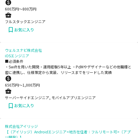
600
万円〜
800
万円
フルスタックエンジニア
お気に入り
ウェルスナビ株式会社
iOSエンジニア
■必須条件
・Swiftを用いた開発・運用経験5年以上 ・PdMやデザイナーなどの他職種と
密に連携し、仕様策定から実装、リリースまでをリードした実績
650
万円〜
1,000
万円
サーバーサイドエンジニア, モバイルアプリエンジニア
お気に入り
株式会社アイリッジ
【（アイリッジ）Androidエンジニア<地方在住者：フルリモート可>〔アプ
リ開発〕】