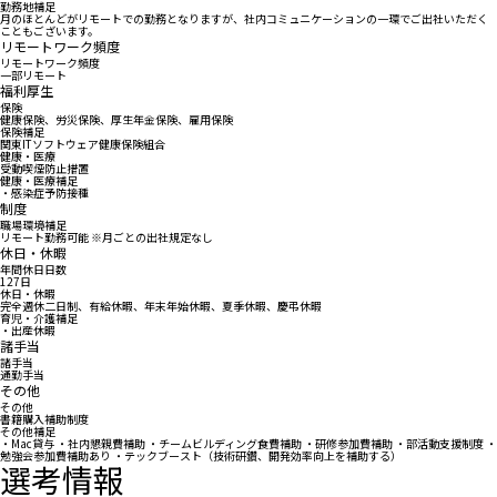
勤務地補足
月のほとんどがリモートでの勤務となりますが、社内コミュニケーションの一環でご出社いただく
こともございます。
リモートワーク頻度
リモートワーク頻度
一部リモート
福利厚生
保険
健康保険、労災保険、厚生年金保険、雇用保険
保険補足
関東ITソフトウェア健康保険組合
健康・医療
受動喫煙防止措置
健康・医療補足
・感染症予防接種
制度
職場環境補足
リモート勤務可能 ※月ごとの出社規定なし
休日・休暇
年間休日日数
127日
休日・休暇
完全週休二日制、有給休暇、年末年始休暇、夏季休暇、慶弔休暇
育児・介護補足
・出産休暇
諸手当
諸手当
通勤手当
その他
その他
書籍購入補助制度
その他補足
・Mac貸与 ・社内懇親費補助 ・チームビルディング食費補助 ・研修参加費補助 ・部活動支援制度 ・
勉強会参加費補助あり ・テックブースト（技術研鑽、開発効率向上を補助する）
選考情報