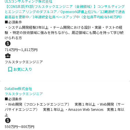
ULSコンサルティング株式会社
【CONS本部/FX部/フルスタックエンジニア（金融領域）】コンサルティング
とエンジニアリングのダブルコア／Openwork評価上位1％／12期連続で過去
最高益を更新中／3年連続全社員ベースアップ中（全社員平均給与940万円）
■必須条件
・システム開発経験3年以上 ・チーム開発における設計・実装・テストの経
験 ・特定の技術領域に強みを持ちながら、周辺領域にも関心を持って学び続
けられる方
714
万円〜
1,812
万円
フルスタックエンジニア
お気に入り
DataBee株式会社
フルスタックエンジニア
■必須条件
・Web開発（フロントエンドエンジニア） 実務１年以上 ・Web開発（サー
バサイドエンジニア） 実務１年以上 ・Amazon Web Services 実務１年以
上
550
万円〜
800
万円