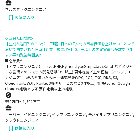
フルスタックエンジニア
お気に入り
株式会社Dirbato
【生成AI活用PJのエンジニア職】日本のIT人材の市場価値を上げたい！という
思いで創業された日系IT企業／現年収+100万円以上の内定実績も多数ありま
す／平均残業時間26h
■必須条件
【アプリエンジニア】 -Java,PHP,Python,TypeScript/JavaScript などメジャ
ーな言語でのシステム開発経験(3年以上) 要件定義以上の経験 【インフラエ
ンジニア】 -AWSを用いた設計・構築経験(VPC, EC2, EKS, RDS, S3,
CloudFront, WAF, Route53等のサービスなど3年以上) ※他Azure、Google
Cloudの経験でも可 要件定義以上の経験
550
万円〜
1,500
万円
サーバーサイドエンジニア, インフラエンジニア, モバイルアプリエンジニア,
クラウドエンジニア
お気に入り