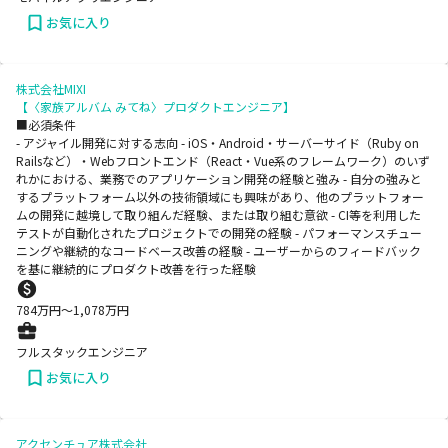
お気に入り
株式会社MIXI
【〈家族アルバム みてね〉プロダクトエンジニア】
■必須条件
- アジャイル開発に対する志向 - iOS・Android・サーバーサイド（Ruby on
Railsなど）・Webフロントエンド（React・Vue系のフレームワーク）のいず
れかにおける、業務でのアプリケーション開発の経験と強み - 自分の強みと
するプラットフォーム以外の技術領域にも興味があり、他のプラットフォー
ムの開発に越境して取り組んだ経験、または取り組む意欲 - CI等を利用した
テストが自動化されたプロジェクトでの開発の経験 - パフォーマンスチュー
ニングや継続的なコードベース改善の経験 - ユーザーからのフィードバック
を基に継続的にプロダクト改善を行った経験
784
万円〜
1,078
万円
フルスタックエンジニア
お気に入り
アクセンチュア株式会社