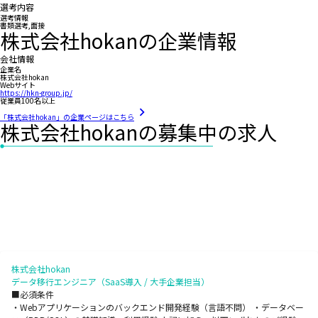
選考内容
選考情報
書類選考,面接
株式会社hokanの企業情報
会社情報
企業名
株式会社hokan
Webサイト
https://hkn-group.jp/
従業員100名以上
「株式会社hokan」の企業ページはこちら
株式会社hokanの募集中の求人
株式会社hokan
データ移行エンジニア（SaaS導入 / 大手企業担当）
■必須条件
・Webアプリケーションのバックエンド開発経験（言語不問） ・データベー