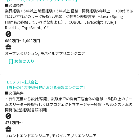
■必須条件
業界経験：5年以上 職種経験：5年以上 経験：開発経験5年以上 （30代であ
ればいずれかのリーダ経験も必須） ＜参考＞経験言語 └Java（Spring
Framework触っていればなおよし）、COBOL、JavaScript（Vue.js、
React）、TypeScript、C#
680
万円〜
1,000
万円
オープンポジション, モバイルアプリエンジニア
お気に入り
TDCソフト株式会社
【当社の注力技術分野における先端エンジニア】
■必須条件
・要件定義から設計/製造、試験までの開発工程全体の経験 ・5名以上のチー
ムのリーダー経験もしくはプロジェクトマネージャー経験 ・Webシステムの
開発(製造)経験(言語不問)
471
万円〜
フロントエンドエンジニア, モバイルアプリエンジニア