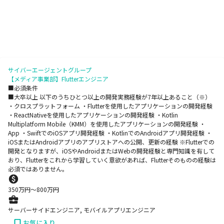
サイバーエージェントグループ
【メディア事業部】Flutterエンジニア
■必須条件
■大卒以上 以下のうちひとつ以上の開発実務経験が7年以上あること（※）
・クロスプラットフォーム ・Flutterを使用したアプリケーションの開発経験
・ReactNativeを使用したアプリケーションの開発経験 ・Kotlin
Multiplatform Mobile（KMM）を使用したアプリケーションの開発経験 ・
App ・SwiftでのiOSアプリ開発経験 ・KotlinでのAndroidアプリ開発経験 ・
iOSまたはAndroidアプリのアプリストアへの公開、更新の経験 ※Flutterでの
開発となりますが、iOSやAndroidまたはWebの開発経験と専門知識を有して
おり、Flutterをこれから学習していく意欲があれば、Flutterそのものの経験は
必須ではありません。
350
万円〜
800
万円
サーバーサイドエンジニア, モバイルアプリエンジニア
お気に入り