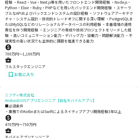
経験 ・React・Vue・Next.js等を用いたフロントエンド開発経験 ・Node.js・
Python・Elixir・Ruby・PHPなどを用いたバックエンド開発経験 ・スケーラ
ブルなAPIおよびバックエンドシステムの設計経験 ・ソフトウェアアーキテク
チャ・システム設計・技術的トレードオフに関する深い理解 ・PostgreSQLま
たはMySQLなどのリレーショナルデータベースの利用経験 ・本番環境の運用
責任を伴う開発経験 ・エンジニアの育成や技術プロジェクトをリードした経
験 ・高いコミュニケーション能力・デバッグ力・協働力・問題解決能力 ・不
確実性の高い状況でも主体的に課題を推進できる能力
700
万円〜
1,100
万円
フルスタックエンジニア
お気に入り
ニフティ株式会社
Android/iOSアプリエンジニア【自社モバイルアプリ】
■必須条件
・業務でのKotlinまたはSwiftによるネイティブアプリ開発経験3年以上
470
万円〜
750
万円
モバイルアプリエンジニア