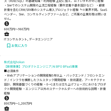
ス（RDB/SQL）の基礎知識・利用経験 上記に加え、以下いずれかのご経験
・SIerでのシステム開発の上流工程経験（要件定義や基本設計など） ・顧客
折衝を含むCRM/SFA等のシステム導入プロジェクト経験 ┗※業界不問。SaaS
ベンダー、SIer、コンサルティングファームなど、ご所属の企業形態は問いま
せん。
600
万円〜
960
万円
ITコンサルタント, データエンジニア
お気に入り
株式会社hokan
【新規事業】プロダクトエンジニア/AI BPO BPaaS事業
■必須条件
・Webアプリケーションの開発経験5年以上 ・バックエンド / フロントエン
ド / インフラを横断したフルスタック開発経験 ・技術選定、アーキテクチャ
設計、開発基盤づくりの経験 ・0→1または立ち上げフェーズにおけるプロダ
クト開発経験 ・エンジニア以外のステークホルダーへの技術的な説明・折衝
経験
800
万円〜
1,200
万円