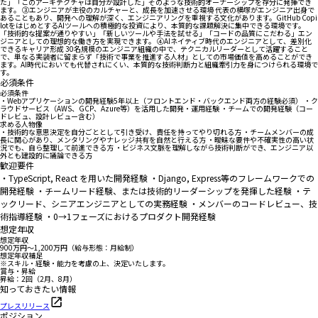
た」「このアーキテクチャは自分が設計した」そのような技術的オーナーシップを存分に発揮でき
ます。 ③エンジニアが主役のカルチャーと、成長を加速させる環境 代表の横塚がエンジニア出身で
あることもあり、開発への理解が深く、エンジニアリングを重視する文化があります。GitHub Copi
lotをはじめとするAIツールへの積極的な投資により、本質的な課題解決に集中できる環境です。
「技術的な提案が通りやすい」「新しいツールや手法を試せる」「コードの品質にこだわる」エン
ジニアとしての理想的な働き方を実現できます。 ④AIネイティブ時代のエンジニアとして、差別化
できるキャリア形成 30名規模のエンジニア組織の中で、テクニカルリーダーとして活躍すること
で、単なる実装者に留まらず「技術で事業を推進する人材」としての市場価値を高めることができ
ます。AI時代においても代替されにくい、本質的な技術判断力と組織牽引力を身につけられる環境で
す。
必須条件
必須条件
・Webアプリケーションの開発経験5年以上（フロントエンド・バックエンド両方の経験必須） ・ク
ラウドサービス（AWS、GCP、Azure等）を活用した開発・運用経験 ・チームでの開発経験（コー
ドレビュ、設計レビュー含む）
求める人物像
・技術的な意思決定を自分ごととして引き受け、責任を持ってやり切れる方 ・チームメンバーの成
長に関心があり、メンタリングやナレッジ共有を自然と行える方 ・曖昧な要件や不確実性の高い状
況でも、自ら整理して前進できる方 ・ビジネス文脈を理解しながら技術判断ができ、エンジニア以
外とも建設的に議論できる方
歓迎要件
・TypeScript, React を用いた開発経験 ・Django, Express等のフレームワークでの
開発経験 ・チームリード経験、または技術的リーダーシップを発揮した経験 ・テ
ックリード、シニアエンジニアとしての実務経験 ・メンバーのコードレビュー、技
術指導経験 ・0→1フェーズにおけるプロダクト開発経験
想定年収
想定年収
900万円〜1,200万円（給与形態：月給制）
想定年収補足
※スキル・経験・能力を考慮の上、決定いたします。
賞与・昇給
昇給：2回（2月、8月）
知っておきたい情報
プレスリリース
ポジション