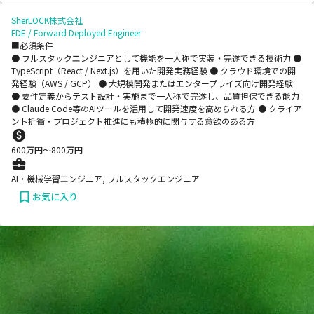
SherLOCK株式会社
FDE / Forward Deployed Engineer
■必須条件
● フルスタックエンジニアとして機能を一人称で実装・完遂できる技術力 ●
TypeScript（React / Next.js）を用いた開発実務経験 ● クラウド環境での開
発経験（AWS / GCP） ● 大規模開発またはエンタープライズ向け開発経験
● 要件定義からテスト設計・実施まで一人称で完遂し、品質担保できる能力
● Claude Code等のAIツールを活用して開発速度を高められる方 ● クライア
ント折衝・プロジェクト推進にも積極的に関与する意欲のある方
600
万円〜
800
万円
AI・機械学習エンジニア, フルスタックエンジニア
お気に入り