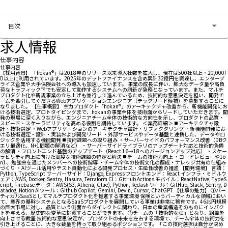
お問い合わせする
目次
求人情報
仕事内容
仕事内容
【採用背景】 「hokan®」は2018年のリリース以来導入社数を拡大し、現在は500社以上・20,000I
D以上に利用されています。2025年のデットファイナンスを含め累計32億円を調達し、エンタープ
ライズ企業や大手保険会社への導入も加速しています。 事業の成長に伴い、膨大なデータ量や高負
荷なトラフィック下でも安定して動作するシステムへの刷新が急務となっています。また、マルチ
プロダクト化や新規事業の立ち上げも並行して進んでいるため、技術的な意思決定を担い、開発チ
ームを牽引してくださるWebアプリケーションエンジニア（テックリード候補）を募集することに
なりました。 【仕事概要】 主力プロダクト「hokan®︎」のアーキテクチャ改善から、新機能開発にお
ける技術選定、プロトタイピングまで、hokanの事業全体を技術面からリードしていただきます。開
発の現場に深く入りながら、エンジニアチーム全体の技術的な方向性を示し、プロダクトの品質・
スピード・スケーラビリティを高める役割を期待しています。 ＜業務詳細＞ ◼️ アーキテクチャ設
計・技術選定 ・Webアプリケーションのアーキテクチャ設計・リファクタリング ・新機能開発にお
ける技術選定・設計・実装および開発リード ・外部サービスやデータ基盤と連携した、データやロ
ジックを活用する機能開発 ◼️ 技術課題への取り組み ・サーバーサイドのパフォーマンス改善（DBク
エリ最適化、N+1問題の解消など） ・サーバーサイドライブラリのアップデート対応と技術的負債
の解消 ・フロントエンド基盤のアップデート（React 16→18へのバージョンアップ対応） ・スケー
ラビリティ向上に向けた高度な技術課題の特定と解決 ◼️ チームの技術力向上 ・コードレビューや1o
n1、勉強会を通じたメンバーへの技術指導 ・チーム全体の技術文化の醸成・ナレッジ共有の仕組み
づくり ・AIツール活用やテスト自動化による開発プロセス・生産性改善の推進 【開発環境】 言語：
Python, TypeScript サーバーサイド：Django, Express フロントエンド：React インフラ・ミドルウ
ェア：AWS, Docker, Sentry, Hasura, Terraform CI：GitHub Actions モバイル：ReactNative, TypeS
cript, Firebase データ：AWS(S3, Athena, Glue), Python, Redash ツール：GitHub, Slack, Sentry, D
atadog, Notion AIツール：Github Copilot, Gemini, Devin, Cursor, ChatGPT 【仕事の魅力】 ①バー
ティカルSaaSとしてマルチプロダクト化を推進する事業環境 保険というバーティカルな領域におい
て、業界の基幹システムとなるSaaSプロダクトを展開している事業は非常に稀有です。46兆円規模
の巨大市場に対し、品質という側面からダイレクトに関わり、日本の産業構造そのものにインパク
トを与える、歴史的な変革に挑戦することができます。 ②チームの「技術的な柱」となり、組織を
向上させる裁量 技術的な意思決定が、プロダクトの未来を左右する環境で、チーム全体の技術力を
引き上げることに、大きな裁量を持って取り組めるポジションです。「この技術選択は自分が決め