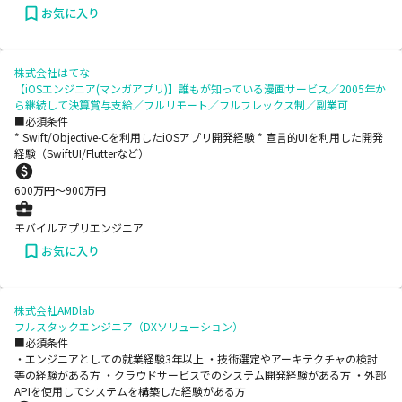
お気に入り
株式会社はてな
【iOSエンジニア(マンガアプリ)】誰もが知っている漫画サービス／2005年か
ら継続して決算賞与支給／フルリモート／フルフレックス制／副業可
■必須条件
* Swift/Objective-Cを利用したiOSアプリ開発経験 * 宣言的UIを利用した開発
経験（SwiftUI/Flutterなど）
600
万円〜
900
万円
モバイルアプリエンジニア
お気に入り
株式会社AMDlab
フルスタックエンジニア（DXソリューション）
■必須条件
・エンジニアとしての就業経験3年以上 ・技術選定やアーキテクチャの検討
等の経験がある方 ・クラウドサービスでのシステム開発経験がある方 ・外部
APIを使用してシステムを構築した経験がある方