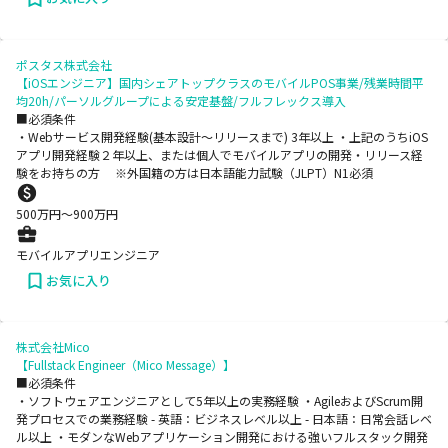
ポスタス株式会社
【iOSエンジニア】国内シェアトップクラスのモバイルPOS事業/残業時間平
均20h/パーソルグループによる安定基盤/フルフレックス導入
■必須条件
・Webサービス開発経験(基本設計〜リリースまで) 3年以上 ・上記のうちiOS
アプリ開発経験２年以上、または個人でモバイルアプリの開発・リリース経
験をお持ちの方 ※外国籍の方は日本語能力試験（JLPT）N1必須
500
万円〜
900
万円
モバイルアプリエンジニア
お気に入り
株式会社Mico
【Fullstack Engineer（Mico Message）】
■必須条件
・ソフトウェアエンジニアとして5年以上の実務経験 ・AgileおよびScrum開
発プロセスでの業務経験 - 英語：ビジネスレベル以上 - 日本語：日常会話レベ
ル以上 ・モダンなWebアプリケーション開発における強いフルスタック開発