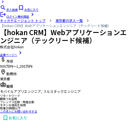
求人検索
お気に入り
ログイン
無料相談
キッカケエージェント
トップ
東京都の求人一覧
【hokan CRM】Webアプリケーションエンジニア（テックリード候補）
【hokan CRM】Webアプリケーションエ
ンジニア（テックリード候補）
株式会社hokan
企業ページへ
年収
900万円〜1,200万円
勤務地
東京都
職種
モバイルアプリエンジニア, フルスタックエンジニア
リモートワーク
開発でAI活用
フレックス出勤・時差出勤
モダンな技術を採用
残業20時間以下
この求人にお問い合わせする
お気に入り