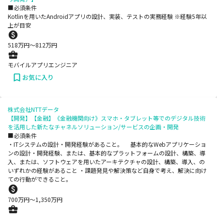
■必須条件
Kotlinを用いたAndroidアプリの設計、実装、テストの実務経験 ※経験5年以
上が目安
518
万円〜
812
万円
モバイルアプリエンジニア
お気に入り
株式会社NTTデータ
【開発】【金融】《金融機関向け》スマホ・タブレット等でのデジタル技術
を活用した新たなチャネルソリューション/サービスの企画・開発
■必須条件
・ITシステムの設計・開発経験があること。 基本的なWebアプリケーショ
ンの設計・開発経験、または、基本的なプラットフォームの設計、構築、導
入、または、ソフトウェアを用いたアーキテクチャの設計、構築、導入、の
いずれかの経験があること ・課題発見や解決策など自身で考え、解決に向け
ての行動ができること。
700
万円〜
1,350
万円