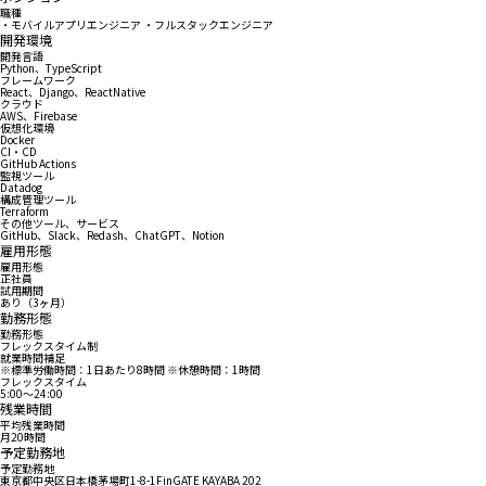
職種
・モバイルアプリエンジニア ・フルスタックエンジニア
開発環境
開発言語
Python、TypeScript
フレームワーク
React、Django、ReactNative
クラウド
AWS、Firebase
仮想化環境
Docker
CI・CD
GitHub Actions
監視ツール
Datadog
構成管理ツール
Terraform
その他ツール、サービス
GitHub、Slack、Redash、ChatGPT、Notion
雇用形態
雇用形態
正社員
試用期間
あり（3ヶ月）
勤務形態
勤務形態
フレックスタイム制
就業時間補足
※標準労働時間：1日あたり8時間 ※休憩時間：1時間
フレックスタイム
5:00〜24:00
残業時間
平均残業時間
月20時間
予定勤務地
予定勤務地
東京都中央区日本橋茅場町1-8-1FinGATE KAYABA 202