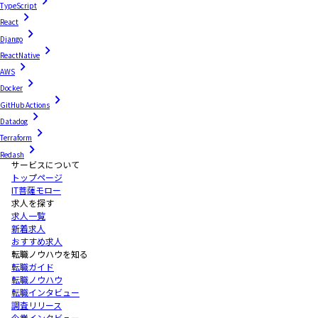
TypeScript
React
Django
ReactNative
AWS
Docker
GitHub Actions
Datadog
Terraform
Redash
サービスについて
トップページ
IT菩薩モロー
求人を探す
求人一覧
新着求人
おすすめ求人
転職ノウハウを知る
転職ガイド
転職ノウハウ
転職インタビュー
調査リリース
企業インタビュー