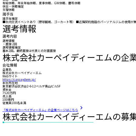
有給休暇、年末年始休暇、夏季休暇、GW休暇、慶弔休暇
休日・休暇補足
生理休暇
諸手当
諸手当補足
■社内交流イベントあり（野球観戦、ゴーカート等） ■近隣契約施設のパーソナルジムの使用が
選考情報
選考内容
選考情報
・面接 2回
選考情報補足
基本2回。最終面接は代表との対面面接
株式会社カーペイディーエムの企
会社情報
企業名
株式会社カーペイディーエム
Webサイト
https://carpaydiem.jp/
本社所在地
東京都渋谷区渋谷2-6-12ベルデ青山ビル5F
資本金
7520万円
売上高
100億円
従業員100名未満
「株式会社カーペイディーエム」の企業ページはこちら
株式会社カーペイディーエムの募