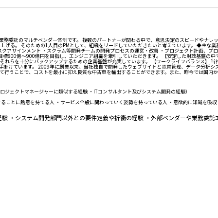
が業務委託のマルチベンダー体制です。 複数のパートナーが関わる中で、意思決定のスピードやナレ
上げる。 そのための1人目のPMとして、組織をリードしていただきたいと考えています。 ◆主な業
スクアサインメント ・スクラム等開発チームの開発プロセスの運営・改善 ・プロジェクト計画、プ
上目標800億〜900億円を目指し、エンジニア組織を牽引していただきます。 【安定した財政基盤の
それらを十分にバックアップするための企業基盤が充実しています。 【ワークライフバランス】 当
古車販売を手掛けています。 2009年に創業以来、当社独自で開発したウェブサイトと売買管理、データ分
て行うことで、コストを最小に抑え良質な中古車を輸出することができます。また、昨今では国内か
ロジェクトマネージャーに類似する経験 ・ITコンサルタント及びシステム開発の経験）
ることに熱意を持てる人 ・サービス全般に関わっていく姿勢を持っている人 ・意欲的に知識を吸収
験 ・システム開発部門以外との要件定義や折衝の経験 ・外部ベンダーや業務委託エ