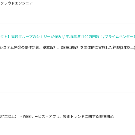
ト, クラウドエンジニア
テクト】電通グループのシナジーが強み !/ 平均年収1100万円超！/プライムベンダ
システム開発の要件定義、基本設計、DB論理設計を主体的に実施した経験(3年以上
験7年以上） ・WEBサービス・アプリ、技術トレンドに関する興味関心