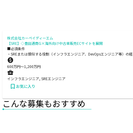
株式会社カーペイディーエム
【SRE】◇豊田通商G×海外向け中古車販売ECサイトを展開
■必須条件
・SREまたは類似する役割（インフラエンジニア、DevOpsエンジニア等）の
600
万円〜
1,200
万円
インフラエンジニア, SREエンジニア
お気に入り
こんな募集もおすすめ