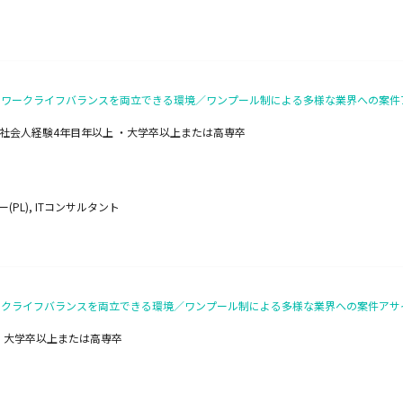
給与とワークライフバランスを両立できる環境／ワンプール制による多様な業界への案
社会人経験4年目年以上 ・大学卒以上または高専卒
PL), ITコンサルタント
とワークライフバランスを両立できる環境／ワンプール制による多様な業界への案件ア
・大学卒以上または高専卒