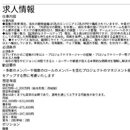
求人情報
仕事内容
仕事内容
◆募集の背景 現在、当社の開発組織は5名のエンジニアと2名のPMで構成されていますが、全員
が不可欠となっています。 「外部任せの開発」を卒業し、自社主導の強いプロダクトチームを創り
テム要件定義 ・タスクの優先順位付け、関係者との調整 ・リソース管理、チームメンバーへのタ
◆当社で働く魅力 【圧倒的なスケールアップ】 現在、売上高は約100億円ですが、2030年の売
としての安定した財務基盤も持ち合わせる当社。挑戦を後押しし自己成長を応援する企業文化と、
す。 ◆キャリアパス 当社は、越境ECサイト「Carused.jp｣ を運営し、 海外へ向けて中
以上へ輸出しています。車両仕入れ、写真撮影、ウェブ掲載、輸送の手配、販売、を社内で一貫し
必須条件
必須条件
以下いずれかのご経験が2年以上 ・プロジェクトマネージャーの経験 ・プロジェクトリーダー等プ
求める人物像
・当社の理念やビジョンに共感できる人 ・ユーザーや顧客が抱える本質的な問題点を理解し解決す
歓迎要件
・多数のメンバーや複数のロールのメンバーを含むプロジェクトのマネジメント経
をアップする際に考慮いたします
想定年収
想定年収
600万円〜1,200万円（給与形態：月給制）
想定年収補足
賃金はあくまでも目安の金額であり、選考を通じて上下する可能性があります。
月給
461,500円〜923,000円
基本給
355,400円〜675,400円
固定残業代
106,100円〜247,600円
賞与・昇給
賞与：2回 昇給：2回
ポジション
職種