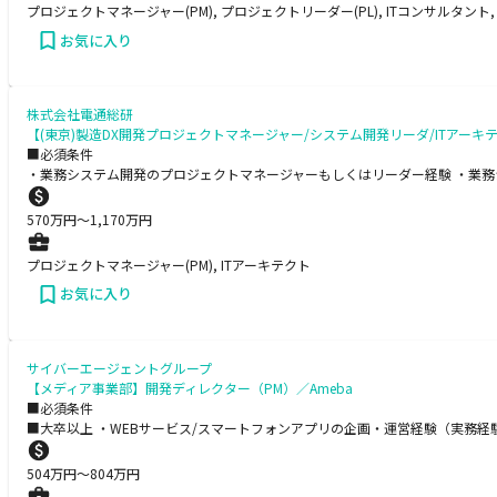
プロジェクトマネージャー(PM), プロジェクトリーダー(PL), ITコンサルタン
お気に入り
株式会社電通総研
【(東京)製造DX開発プロジェクトマネージャー/システム開発リーダ/ITアーキ
■必須条件
・業務システム開発のプロジェクトマネージャーもしくはリーダー経験 ・業務
570
万円〜
1,170
万円
プロジェクトマネージャー(PM), ITアーキテクト
お気に入り
サイバーエージェントグループ
【メディア事業部】開発ディレクター（PM）／Ameba
■必須条件
■大卒以上 ・WEBサービス/スマートフォンアプリの企画・運営経験（実務経
504
万円〜
804
万円