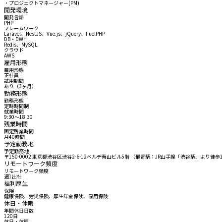
・プロジェクトマネージャー(PM)
開発環境
開発言語
PHP
フレームワーク
Laravel、NestJS、Vue.js、jQuery、FuelPHP
DB・DWH
Redis、MySQL
クラウド
AWS
雇用形態
雇用形態
正社員
試用期間
あり（3ヶ月）
勤務形態
勤務形態
定時時間制
就業時間
9:30〜18:30
残業時間
固定残業時間
月40時間
予定勤務地
予定勤務地
〒150-0002 東京都渋谷区渋谷2-6-12ベルデ青山ビル5階 （最寄駅：JR山手線「渋谷駅」よ
リモートワーク頻度
リモートワーク頻度
週1出社
福利厚生
保険
健康保険、労災保険、厚生年金保険、雇用保険
休日・休暇
年間休日日数
120日
休日・休暇