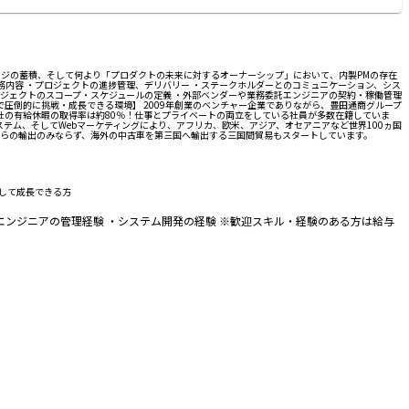
ッジの蓄積、そして何より「プロダクトの未来に対するオーナーシップ」において、内製PMの存在
務内容 ・プロジェクトの進捗管理、デリバリー ・ステークホルダーとのコミュニケーション、シス
ロジェクトのスコープ・スケジュールの定義 ・外部ベンダーや業務委託エンジニアの契約・稼働管理
中で圧倒的に挑戦・成長できる環境】 2009年創業のベンチャー企業でありながら、豊田通商グループ
社の有給休暇の取得率は約80％！仕事とプライベートの両立をしている社員が多数在籍していま
析システム、そしてWebマーケティングにより、アフリカ、欧米、アジア、オセアニアなど世界100ヵ国
らの輸出のみならず、海外の中古車を第三国へ輸出する三国間貿易もスタートしています。
して成長できる方
ンジニアの管理経験 ・システム開発の経験 ※歓迎スキル・経験のある方は給与