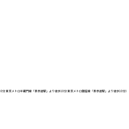
り徒歩10分 東京メトロ半蔵門線「表参道駅」より徒歩10分 東京メトロ銀座線「表参道駅」より徒歩10分）