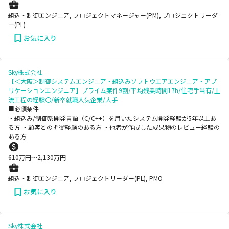
組込・制御エンジニア, プロジェクトマネージャー(PM), プロジェクトリーダ
ー(PL)
お気に入り
Sky株式会社
【＜大阪＞制御システムエンジニア・組込みソフトウエアエンジニア・アプ
リケーションエンジニア】プライム案件9割/平均残業時間17h/住宅手当有/上
流工程の経験〇/新卒就職人気企業/大手
■必須条件
・組込み/制御系開発言語（C/C++）を用いたシステム開発経験が5年以上あ
る方 ・顧客との折衝経験のある方 ・他者が作成した成果物のレビュー経験の
ある方
610
万円〜
2,130
万円
組込・制御エンジニア, プロジェクトリーダー(PL), PMO
お気に入り
Sky株式会社