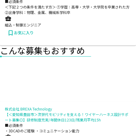
■必須条件
＜下記２つの条件を満たす方＞ ①学歴：高専・大学・大学院を卒業された方
②出身学科：物理、金属、機械系学科卒
組込・制御エンジニア
お気に入り
こんな募集もおすすめ
株式会社 BREXA Technology
【＜愛知県豊田市＞次世代モビリティを支える！ワイヤーハーネス設計サポ
ート募集◎】研修制度充実/年間休日123日/残業月平均15h
■必須条件
・3DCADのご経験 ・コミュニケーション能力