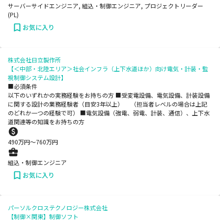
サーバーサイドエンジニア, 組込・制御エンジニア, プロジェクトリーダー
(PL)
お気に入り
株式会社日立製作所
【＜中部・北陸エリア＞社会インフラ（上下水道ほか）向け電気・計装・監
視制御システム設計】
■必須条件
以下のいずれかの実務経験をお持ちの方 ■受変電設備、電気設備、計装設備
に関する設計の業務経験者（目安3年以上） （担当者レベルの場合は上記
のどれか一つの経験で可） ■電気設備（強電、弱電、計装、通信）、上下水
道関連等の知識をお持ちの方
490
万円〜
760
万円
組込・制御エンジニア
お気に入り
パーソルクロステクノロジー株式会社
【制御×関東】制御ソフト