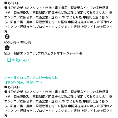
■必須条件
●技術系企業（組込ソフト・制御・電子機器・製造業など）での実務経験
（例：自動車ECU／車載制御／FA機器など製品軸は限定しておりません） ※
エンジニアに限らず、技術営業・企画・PM なども対象 ●技術理解に基づ
き、顧客折衝・提案・課題管理を行った経験 ●開発組織または技術部門のマ
ネジメント経験またはプロジェクトマネジメント経験 上記いずれかを満たす
方
650
万円〜
780
万円
組込・制御エンジニア, プロジェクトマネージャー(PM)
お気に入り
パーソルクロステクノロジー株式会社
【制御×関東】制御ソフト
■必須条件
●技術系企業（組込ソフト・制御・電子機器・製造業など）での実務経験
（例：自動車ECU／車載制御／FA機器など製品軸は限定しておりません） ※
エンジニアに限らず、技術営業・企画・PM なども対象 ●技術理解に基づ
き、顧客折衝・提案・課題管理を行った経験 ●開発組織または技術部門のマ
ネジメント経験またはプロジェクトマネジメント経験 上記いずれかを満たす
方