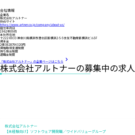
会社情報
企業名
株式会社アルトナー
Webサイト
https://www.artner.co.jp/company/about-us/
設立年月日
1962年09月
本社所在地
〒222-0033 神奈川県横浜市港北区新横浜2-5-5住友不動産新横浜ビル5F
資本金
2億3828万4320円
資格取得支援制度
持ち株会制度
退職金制度
「株式会社アルトナー」の企業ページはこちら
株式会社アルトナーの募集中の求人
株式会社アルトナー
【未経験向け】ソフトウェア開発職／ワイドバリューグループ