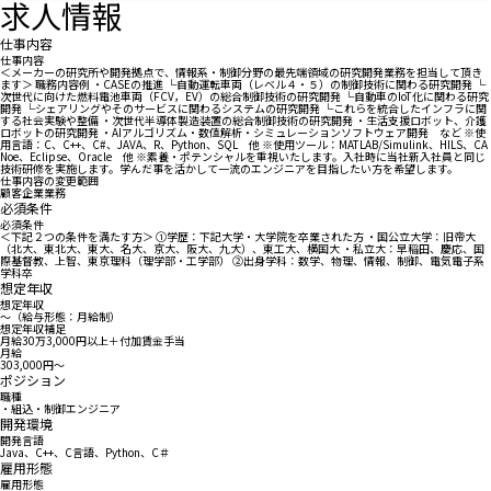
求人情報
仕事内容
仕事内容
＜メーカーの研究所や開発拠点で、情報系・制御分野の最先端領域の研究開発業務を担当して頂き
ます＞ 職務内容例 ・CASEの推進 └自動運転車両（レベル４・５）の制御技術に関わる研究開発 └
次世代に向けた燃料電池車両（FCV，EV）の総合制御技術の研究開発 └自動車のIoT化に関わる研究
開発 └シェアリングやそのサービスに関わるシステムの研究開発 └これらを統合したインフラに関
する社会実験や整備 ・次世代半導体製造装置の総合制御技術の研究開発 ・生活支援ロボット、介護
ロボットの研究開発 ・AIアルゴリズム・数値解析・シミュレーションソフトウェア開発 など ※使
用言語：C、C++、C#、JAVA、R、Python、SQL 他 ※使用ツール：MATLAB/Simulink、HILS、CA
Noe、Eclipse、Oracle 他 ※素養・ポテンシャルを重視いたします。入社時に当社新入社員と同じ
技術研修を実施します。学んだ事を活かして一流のエンジニアを目指したい方を希望します。
仕事内容の変更範囲
顧客企業業務
必須条件
必須条件
＜下記２つの条件を満たす方＞ ①学歴：下記大学・大学院を卒業された方 ・国公立大学：旧帝大
（北大、東北大、東大、名大、京大、阪大、九大）、東工大、横国大 ・私立大：早稲田、慶応、国
際基督教、上智、東京理科（理学部・工学部） ②出身学科：数学、物理、情報、制御、電気電子系
学科卒
想定年収
想定年収
〜（給与形態：月給制）
想定年収補足
月給30万3,000円以上＋付加賃金手当
月給
303,000円〜
ポジション
職種
・組込・制御エンジニア
開発環境
開発言語
Java、C++、C言語、Python、C＃
雇用形態
雇用形態