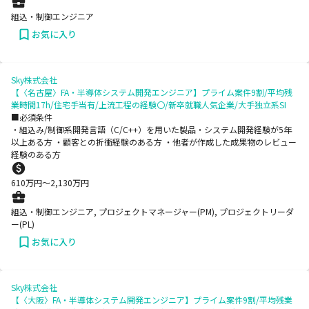
組込・制御エンジニア
お気に入り
Sky株式会社
【〈名古屋〉FA・半導体システム開発エンジニア】プライム案件9割/平均残
業時間17h/住宅手当有/上流工程の経験〇/新卒就職人気企業/大手独立系SI
■必須条件
・組込み/制御系開発言語（C/C++）を用いた製品・システム開発経験が5年
以上ある方 ・顧客との折衝経験のある方 ・他者が作成した成果物のレビュー
経験のある方
610
万円〜
2,130
万円
組込・制御エンジニア, プロジェクトマネージャー(PM), プロジェクトリーダ
ー(PL)
お気に入り
Sky株式会社
【〈大阪〉FA・半導体システム開発エンジニア】プライム案件9割/平均残業