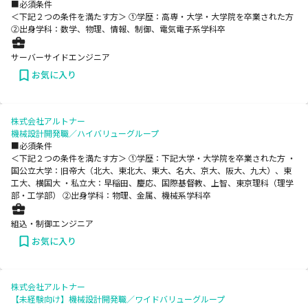
■必須条件
＜下記２つの条件を満たす方＞ ①学歴：高専・大学・大学院を卒業された方
②出身学科：数学、物理、情報、制御、電気電子系学科卒
サーバーサイドエンジニア
お気に入り
株式会社アルトナー
機械設計開発職／ハイバリューグループ
■必須条件
＜下記２つの条件を満たす方＞ ①学歴：下記大学・大学院を卒業された方 ・
国公立大学：旧帝大（北大、東北大、東大、名大、京大、阪大、九大）、東
工大、横国大 ・私立大：早稲田、慶応、国際基督教、上智、東京理科（理学
部・工学部） ②出身学科：物理、金属、機械系学科卒
組込・制御エンジニア
お気に入り
株式会社アルトナー
【未経験向け】機械設計開発職／ワイドバリューグループ