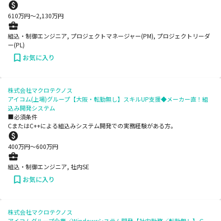
610
万円〜
2,130
万円
組込・制御エンジニア, プロジェクトマネージャー(PM), プロジェクトリーダ
ー(PL)
お気に入り
株式会社マクロテクノス
アイコム(上場)グループ【大阪・転勤無し】スキルUP支援◆メーカー直！組
込み開発システム
■必須条件
CまたはC++による組込みシステム開発での実務経験がある方。
400
万円〜
600
万円
組込・制御エンジニア, 社内SE
お気に入り
株式会社マクロテクノス
アイコムグループ企業／Windowsシステム開発【社内勤務／転勤無し】Ｃ