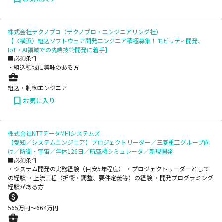
株式会社テクノプロ（テクノプロ・エンジニアリング社）
【〈横浜〉組込ソフトウェア開発エンジニア積極募集！モビリティ開発、
IoT・AI領域での先端技術開発に着手】
■必須条件
・組込領域に興味のある方
組込・制御エンジニア
お気に入り
株式会社NTTデータMHIシステムズ
【愛知／システムエンジニア】プロジェクトリーダー／三菱重工グループ向
け／防衛・宇宙／年休126日／航空機シミュレータ／新規開発
■必須条件
・システム開発の実務経験（目安5年程度） ・プロジェクトリーダーとして
の経験 ・上流工程（折衝・調整、要件定義等）の経験 ・開発プログラミング
経験がある方
565
万円〜
664
万円