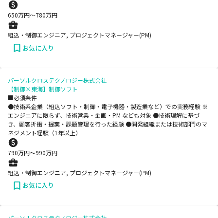
650
万円〜
780
万円
組込・制御エンジニア, プロジェクトマネージャー(PM)
お気に入り
パーソルクロステクノロジー株式会社
【制御×東海】制御ソフト
■必須条件
●技術系企業（組込ソフト・制御・電子機器・製造業など）での実務経験 ※
エンジニアに限らず、技術営業・企画・PM なども対象 ●技術理解に基づ
き、顧客折衝・提案・課題管理を行った経験 ●開発組織または技術部門のマ
ネジメント経験（1年以上）
790
万円〜
990
万円
組込・制御エンジニア, プロジェクトマネージャー(PM)
お気に入り
パーソルクロステクノロジー株式会社