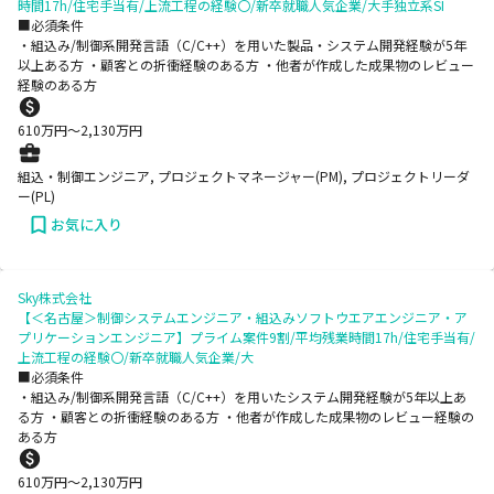
時間17h/住宅手当有/上流工程の経験〇/新卒就職人気企業/大手独立系SI
■必須条件
・組込み/制御系開発言語（C/C++）を用いた製品・システム開発経験が5年
以上ある方 ・顧客との折衝経験のある方 ・他者が作成した成果物のレビュー
経験のある方
610
万円〜
2,130
万円
組込・制御エンジニア, プロジェクトマネージャー(PM), プロジェクトリーダ
ー(PL)
お気に入り
Sky株式会社
【＜名古屋＞制御システムエンジニア・組込みソフトウエアエンジニア・ア
プリケーションエンジニア】プライム案件9割/平均残業時間17h/住宅手当有/
上流工程の経験〇/新卒就職人気企業/大
■必須条件
・組込み/制御系開発言語（C/C++）を用いたシステム開発経験が5年以上あ
る方 ・顧客との折衝経験のある方 ・他者が作成した成果物のレビュー経験の
ある方
610
万円〜
2,130
万円