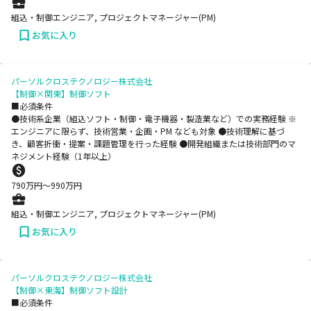
組込・制御エンジニア, プロジェクトマネージャー(PM)
お気に入り
パーソルクロステクノロジー株式会社
【制御×関東】制御ソフト
■必須条件
●技術系企業（組込ソフト・制御・電子機器・製造業など）での実務経験 ※
エンジニアに限らず、技術営業・企画・PM なども対象 ●技術理解に基づ
き、顧客折衝・提案・課題管理を行った経験 ●開発組織または技術部門のマ
ネジメント経験（1年以上）
790
万円〜
990
万円
組込・制御エンジニア, プロジェクトマネージャー(PM)
お気に入り
パーソルクロステクノロジー株式会社
【制御×東海】制御ソフト設計
■必須条件