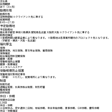
正社員
試用期間
あり（3ヶ月）
勤務形態
勤務形態
定時時間制 ※クライアント先に準ずる
就業時間
8:45〜17:30
予定勤務地
予定勤務地
栃木県宇都宮 神奈川県横浜 愛知県名古屋 大阪府大阪 ※クライアント先に準ずる
勤務地補足
※勤務時間は顧客企業により異なります。 ※勤務地は各事業所轄内のプロジェクト先となります。
（宇都宮・横浜・大阪・名古屋）
福利厚生
保険
健康保険、労災保険、厚生年金保険、雇用保険
保険補足
総合福祉団体定期保険
健康・医療
受動喫煙防止措置
健康・医療補足
メンタルヘルスケア
受動喫煙防止措置
受動喫煙対策特記事項
（禁煙） ※ただし、就業場所により異なります。
制度
財産形成
退職金制度、社員持株会制度、財形貯蓄
職場環境
研修制度
休日・休暇
年間休日日数
126日
休日・休暇
土日祝休み、完全週休二日制、有給休暇、年末年始休暇、夏季休暇、GW休暇、慶弔休暇
休日・休暇補足