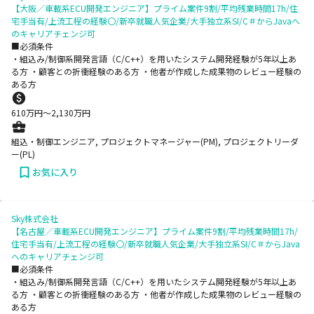
【大阪／車載系ECU開発エンジニア】プライム案件9割/平均残業時間17h/住
宅手当有/上流工程の経験〇/新卒就職人気企業/大手独立系SI/C＃からJavaへ
のキャリアチェンジ可
■必須条件
・組込み/制御系開発言語（C/C++）を用いたシステム開発経験が5年以上あ
る方 ・顧客との折衝経験のある方 ・他者が作成した成果物のレビュー経験の
ある方
610
万円〜
2,130
万円
組込・制御エンジニア, プロジェクトマネージャー(PM), プロジェクトリーダ
ー(PL)
お気に入り
Sky株式会社
【名古屋／車載系ECU開発エンジニア】プライム案件9割/平均残業時間17h/
住宅手当有/上流工程の経験〇/新卒就職人気企業/大手独立系SI/C＃からJava
へのキャリアチェンジ可
■必須条件
・組込み/制御系開発言語（C/C++）を用いたシステム開発経験が5年以上あ
る方 ・顧客との折衝経験のある方 ・他者が作成した成果物のレビュー経験の
ある方