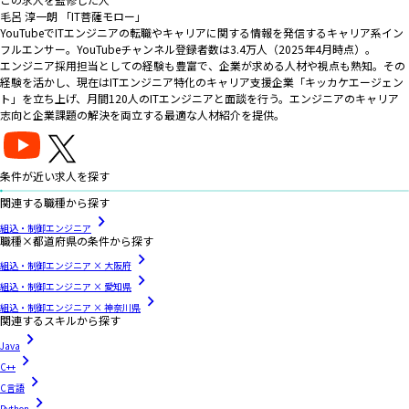
毛呂 淳一朗 「IT菩薩モロー」
YouTubeでITエンジニアの転職やキャリアに関する情報を発信するキャリア系イン
フルエンサー。YouTubeチャンネル登録者数は3.4万人（2025年4月時点）。
エンジニア採用担当としての経験も豊富で、企業が求める人材や視点も熟知。その
経験を活かし、現在はITエンジニア特化のキャリア支援企業「キッカケエージェン
ト」を立ち上げ、月間120人のITエンジニアと面談を行う。エンジニアのキャリア
志向と企業課題の解決を両立する最適な人材紹介を提供。
条件が近い求人を探す
関連する職種から探す
組込・制御エンジニア
職種×都道府県の条件から探す
組込・制御エンジニア × 大阪府
組込・制御エンジニア × 愛知県
組込・制御エンジニア × 神奈川県
関連するスキルから探す
Java
C++
C言語
Python