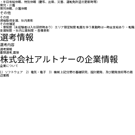
・半日有給休暇、特別休暇（慶弔、出産、災害、運転免許証の更新時等）
育児・介護
育児休暇、介護休暇
その他
その他
資格取得支援、社内表彰
その他補足
・寮制度（未経験者は入社研修時あり） エリア限定制度 転居を伴う異動時は一時金支給あり ・転職
支援制度 ・社内公募制度 ・各種表彰
選考情報
選考内容
選考情報
書類選考,面接
株式会社アルトナーの企業情報
企業について
1）ソフトウェア 2）電気・電子 3）機械 上記分野の基礎研究、設計開発、及び開発技術等の周
辺業務