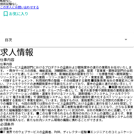
転勤なし
技術試験なし
この求人にお問い合わせする
お気に入り
お問い合わせする
目次
求人情報
仕事内容
仕事内容
当社のサービス企画部門におけるプロダクトの企画および開発案件の進行の業務をお任せいたしま
す。 ・既存サービスの改善、機能追加、次期開発に向けた企画、提案 「営業業・開発部部門の合同
ミーティングを通してユーザーの声を聴き、新機能追加の提案を行う） ・仕様書作成～開発調整～
リリースチェックまで一連の業務 ・リリース後のフォローアップ ・業業支援、開発チームとの調整
・付随するドキュメント、利用規約等の整備 ・その他関連する業務 ■募集背景 当社の事業拡大に伴
い、ファルモクラウドの連携開発案件が多数立ち上がっており、案件の企画と進行の担い手として
医療系ウェブサービスの PdM・ディレクター担当を増員することになりました。 ■概要 株式会社エ
ムティーアイ営東証プライム上場）グループの一員として、電子お薬手帳や調剤薬局の業務支援のた
めのアプリケーションの開発・運業を手がけるファルモ。 調剤情報ハブシステム ファルモクラウ
ド」にて 電子お薬手帳」や 調剤監査システム」など、薬局の価値を最大化する ICT ソリューション
を展開する薬局 ICT 事業を提供しています。 目指すものは、薬局業界における次世代の医療インフ
ラの構築です。 今回の採用では弊社のサービス企画部門における企画と進行を担う人材を想定して
います。 資金調達においても 2024 年 12 月に第三者割当増資が成立することとなり、さらなる事業
拡大と組織基盤の強化に向けた取り組みを進めていく状況の中、会社の発展のために活躍してくだ
さる人材を求めています。 ■この仕事で得られるもの 既存の社内システムの運用に止まらず、事業
の拡大に伴う 1→10 フェーズ」の中で社内システムの最適化を図るための調査や既存システムの改
善や新規導入など、新たな社内システム環境の構築に携わることができます。
必須条件
必須条件
■IT 業界でのウェブサービスの企画者、PdM、ディレクター経験 ■エンジニアとのコミュニケーシ