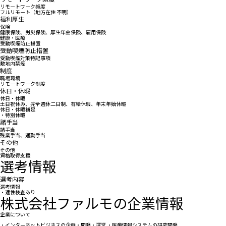
リモートワーク頻度
フルリモート（地方在住 不明）
福利厚生
保険
健康保険、労災保険、厚生年金保険、雇用保険
健康・医療
受動喫煙防止措置
受動喫煙防止措置
受動喫煙対策特記事項
敷地内禁煙
制度
職場環境
リモートワーク制度
休日・休暇
休日・休暇
土日祝休み、完全週休二日制、有給休暇、年末年始休暇
休日・休暇補足
・特別休暇
諸手当
諸手当
残業手当、通勤手当
その他
その他
資格取得支援
選考情報
選考内容
選考情報
・適性検査あり
株式会社ファルモの企業情報
企業について
・インターネットビジネスの企画・開発・運営 ・医療情報システムの研究開発