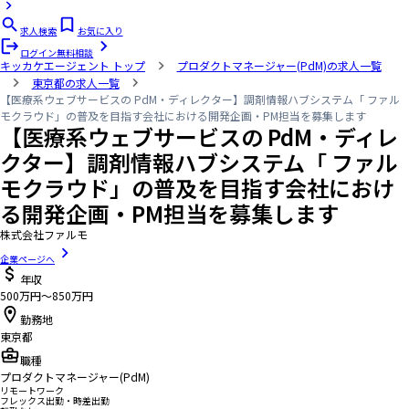
求人検索
お気に入り
ログイン
無料相談
キッカケエージェント
トップ
プロダクトマネージャー(PdM)の求人一覧
東京都の求人一覧
【医療系ウェブサービスの PdM・ディレクター】調剤情報ハブシステム「 ファル
モクラウド」の普及を目指す会社における開発企画・PM担当を募集します
【医療系ウェブサービスの PdM・ディレ
クター】調剤情報ハブシステム「 ファル
モクラウド」の普及を目指す会社におけ
る開発企画・PM担当を募集します
株式会社ファルモ
企業ページへ
年収
500万円〜850万円
勤務地
東京都
職種
プロダクトマネージャー(PdM)
リモートワーク
フレックス出勤・時差出勤