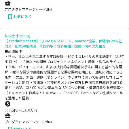
プロダクトマネージャー(PdM)
お気に入り
株式会社Belong
【 Product Manager】元Google/GSのCTO、Amazon協業、伊藤忠Gの自社
開発／創業50倍成長、米国買収で世界展開／国籍不問の実力主義
■必須条件
・学士、またはそれに準ずる実践経験 ・ビジネスレベルの日本語能力（JLPT
N1以上） ・3年以上の開発プロジェクトマネジメント経験 ・製品のライフサ
イクル、パフォーマンス、および技術的な問題解決手法に関する基本的な理
解 ・曖昧な要求や抽象的な課題から必要な要素を抽出し、適切に対応できる
能力 ・文章、対面、遠隔（オンライン）のいずれにおいても優れたコミュニ
ケーション能力 ・技術系・非技術系メンバー双方と円滑な意思疎通を図れる
能力 ・VCS、CI / CD などの基本的な SDLCへの理解 ・情報収集や業務効率化
（ドキュメント作成など）のために、ChatGPT、Geminiなどの生成AIツール
を活用した経験
500
万円〜
1,210
万円
プロダクトマネージャー(PdM)