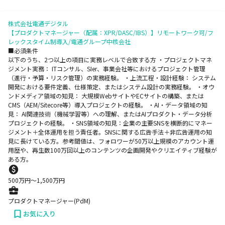
株式会社電通デジタル
【プロダクトマネージャー（配属：XPR/DASC/IBS）】リモートワーク可/フ
レックスタイム制導入/電通グループ中核会社
■必須条件
以下のうち、2つ以上の項目に実務レベルで合致する方 ・プロジェクトマネ
ジメント実務： ITコンサル、SIer、事業会社等におけるプロジェクト管理
（進行・予算・リスク管理）の実務経験。 ・上流工程・設計経験： システム
開発における要件定義、仕様策定、またはシステム設計の実務経験。 ・オウ
ンドメディア領域の知見： 大規模WebサイトやECサイトの構築、または
CMS（AEM/Sitecore等）導入プロジェクトの経験。 ・AI・データ領域の知
見： AI関連技術（機械学習等）への理解、またはAIプロダクト・データ分析
プロジェクトの経験。 ・SNS領域の知見：企業の主要SNSを横断的にマネー
ジメント＋全体運用を担う責任者。SNSに関する広告手法＋非広告運用の知
見に長けている方。参考閾値は、フォロワーが50万以上規模のアカウント運
用歴や、再生数100万回以上のコンテンツの企画開発やクリエイティブ経験が
ある方。
500
万円〜
1,500
万円
プロダクトマネージャー(PdM)
お気に入り