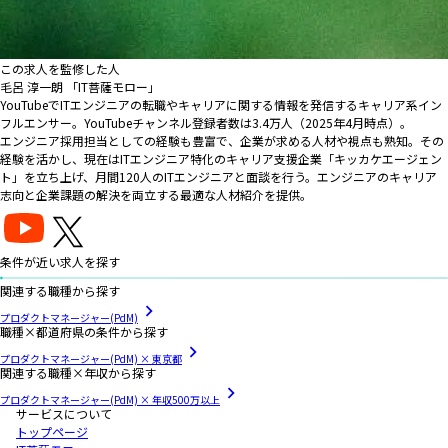
この求人を監修した人
毛呂 淳一朗 「IT菩薩モロー」
YouTubeでITエンジニアの転職やキャリアに関する情報を発信するキャリア系イン
フルエンサー。YouTubeチャンネル登録者数は3.4万人（2025年4月時点）。
エンジニア採用担当としての経験も豊富で、企業が求める人材や視点も熟知。その
経験を活かし、現在はITエンジニア特化のキャリア支援企業「キッカケエージェン
ト」を立ち上げ、月間120人のITエンジニアと面談を行う。エンジニアのキャリア
志向と企業課題の解決を両立する最適な人材紹介を提供。
条件が近い求人を探す
関連する職種から探す
プロダクトマネージャー(PdM)
職種×都道府県の条件から探す
プロダクトマネージャー(PdM) × 東京都
関連する職種×年収から探す
プロダクトマネージャー(PdM) × 年収500万以上
サービスについて
トップページ