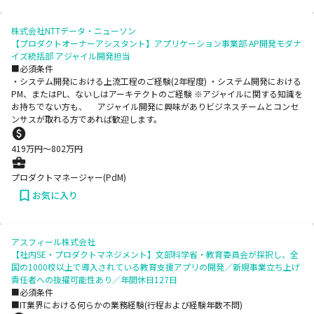
株式会社NTTデータ・ニューソン
【プロダクトオーナーアシスタント】アプリケーション事業部 AP開発モダナ
イズ統括部 アジャイル開発担当
■必須条件
・システム開発における上流工程のご経験(2年程度) ・システム開発における
PM、またはPL、ないしはアーキテクトのご経験 ※アジャイルに関する知識を
お持ちでない方も、 アジャイル開発に興味がありビジネスチームとコンセ
ンサスが取れる方であれば歓迎します。
419
万円〜
802
万円
プロダクトマネージャー(PdM)
お気に入り
アスフィール株式会社
【社内SE・プロダクトマネジメント】文部科学省・教育委員会が採択し、全
国の1000校以上で導入されている教育支援アプリの開発／新規事業立ち上げ
責任者への抜擢可能性あり／年間休日127日
■必須条件
■IT業界における何らかの業務経験(行程および経験年数不問)