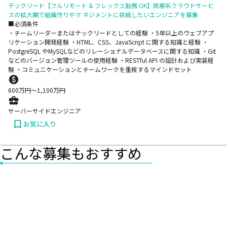
テックリード【フルリモート & フレックス勤務 OK】医療系クラウドサービ
スの拡大期で組織作りやマ ネジメントに挑戦したいエンジニアを募集
■必須条件
・チームリーダーまたはテックリードとしての経験 ・5年以上のウェブアプ
リケーション開発経験 ・HTML、CSS、JavaScript に関する知識と経験 ・
PostgreSQL やMySQLなどのリレーショナルデータベースに関する知識 ・Git
などのバージョン管理ツールの使用経験 ・RESTful API の設計および実装経
験 ・コミュニケーションとチームワークを重視するマインドセット
600
万円〜
1,100
万円
サーバーサイドエンジニア
お気に入り
こんな募集もおすすめ