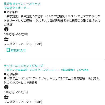
株式会社キャンサースキャン
プロダクトオーナー
■必須条件
・要求定義、要件定義のご経験 ・POのご経験又はPLやPMとしてプロジェク
トをリードしたご経験 ・システムの機能追加開発や仕様変更を取り仕切った
ご経験
500
万円〜
900
万円
プロダクトマネージャー(PdM)
お気に入り
サイバーエージェントグループ
【メディア事業部】プロダクトマネージャー（開発出身） / Ameba
■必須条件
■大卒以上 ・エンジニア・デザイナーとして7年以上の実務経験 ・開発者以
外のメンバーとの協業経験
500
万円〜
999
万円
プロダクトマネージャー(PdM)