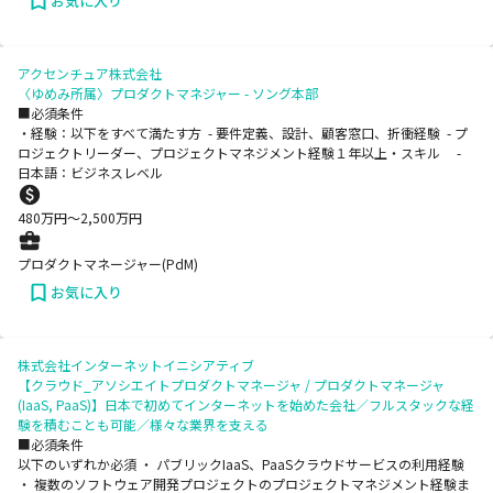
お気に入り
アクセンチュア株式会社
〈ゆめみ所属〉プロダクトマネジャー - ソング本部
■必須条件
・経験：以下をすべて満たす方 - 要件定義、設計、顧客窓口、折衝経験 - プ
ロジェクトリーダー、プロジェクトマネジメント経験１年以上・スキル -
日本語：ビジネスレベル
480
万円〜
2,500
万円
プロダクトマネージャー(PdM)
お気に入り
株式会社インターネットイニシアティブ
【クラウド_アソシエイトプロダクトマネージャ / プロダクトマネージャ
(IaaS, PaaS)】日本で初めてインターネットを始めた会社／フルスタックな経
験を積むことも可能／様々な業界を支える
■必須条件
以下のいずれか必須 ・ パブリックIaaS、PaaSクラウドサービスの利用経験
・ 複数のソフトウェア開発プロジェクトのプロジェクトマネジメント経験ま