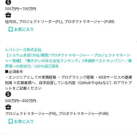
500
万円〜
700
万円
社内SE, プロジェクトリーダー(PL), プロダクトマネージャー(PdM)
お気に入り
レバレジーズ株式会社
【システム本部/渋谷/開発/プロダクトマネージャー・プロジェクトマネージ
ャー候補】「働きがいのある会社ランキング」5年連続ベストカンパニー／業
界随一の技術力／100％自己資本
■必須条件
・エンジニアとしての実務経験 ・プログラミング経験 ・WEBサービスの基礎
知識 ※応募書類へ、自学自習している内容（GitHubやqiitaなど）のアウトプ
ットをご記載ください
500
万円〜
800
万円
プロジェクトマネージャー(PM), プロダクトマネージャー(PdM)
お気に入り