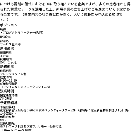
における調剤の領域におけるDXに取り組んでいる企業ですが、多くの患者様から得
られた貴重なデータを活用した上、新規事業の立ち上げなども進めていく予定があ
る企業です。（事業内容の社会貢献性が高く、大いに成長性が見込める領域で
す。）
ポジション
職種
・プロダクトマネージャー(PdM)
配属先
部署名
サービス企画部
雇用形態
雇用形態
正社員
試用期間
あり（3ヶ月）
勤務形態
勤務形態
フレックスタイム制
就業時間
9:30〜18:30
就業時間補足
コアタイムなしのフレックスタイム制
残業時間
固定残業時間
月40時間
予定勤務地
予定勤務地
東京都新宿区西新宿 3-20-2東京オペラシティータワー52F （最寄駅：京王新線初台駅徒歩 1 分（駅
から直結））
転勤の有無
なし
勤務地補足
※テレワーク制度あり営フルリモート勤務可能）
リモートワーク頻度