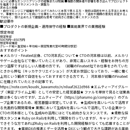
ョンに必要なエンジニアリングの経験または知識 ■複数の関係者や部署を巻き込んでプロジェクト
を推進できるマネジメント力・調整力
求める人物像
・自分でエンジニア組織を作り上げてみたいと本気で思える方 ・技術は目的を叶える手法とお考え
で、事業やカスタマーを向いて仕事をしたい志向をお持ちの方 ・「過去や周囲の意見を否定する」
ではなく、受け止めた上で建設的な思考で前向きに改善に導くスタンスの方
歓迎要件
■プロダクトの新規企画・運用保守の経験 ■薬局業界での業務経験
想定年収
想定年収
500万円〜850万円
想定年収補足
グレード給＋査定給＋年功給＋固定残業代営40時間分想定）
おすすめポイント
★メルカリ・Finatext出身、CTO河本氏について★ CTOの河本様は以前、メルカリ
やゲーム会社などで働いていたことがあり、非常に高いスキル・経験をお持ちの方
かつ温厚ですばらしい人格者の方です。 （前職のFinatext社でお仕事をされていた
ときから弊社（キッカケクリエイション）が大変お世話になっており、一緒に働く
上司という観点で自信をもっておすすめできる方です。） 河本様が前職のFinatext
に在籍されていたときの記事です。
https://note.com/koushi_kawamoto/n/n0aaf2622d966 ★エムティーアイグルー
プ（東証プライム上場）としての安定した経営基盤★ ファルモ単体で見ると従業員
数は多くないのですが、エムティーアイ（https://pharumo.jp/company ）のグル
ープ企業であるため、経営基盤は安定しています。 ★生成AIを高いレベルで活用す
る先進的な開発環境★ 業務において生成AIを高いレベルで活用している企業かつ
CTOの河本様としても生成AIの活用にはとても前向きなスタンスです。 ★柔軟な採
用スタンス★ Ruby on Railsを利用して開発を行っていますが、キャッチアップが
できそうな方であればRuby on Railsを利用した開発経験がなくても応募することが
できます。 ★薬局DXの推進とデータ活用★ DXという観点で大きな課題がある薬局