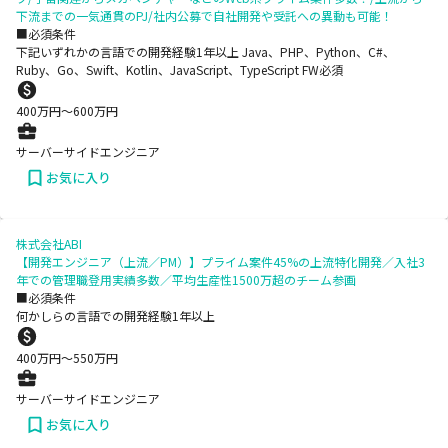
下流までの一気通貫のPJ/社内公募で自社開発や受託への異動も可能！
■必須条件
下記いずれかの言語での開発経験1年以上 Java、PHP、Python、C#、
Ruby、Go、Swift、Kotlin、JavaScript、TypeScript FW必須
400
万円〜
600
万円
サーバーサイドエンジニア
お気に入り
株式会社ABI
【開発エンジニア（上流／PM）】プライム案件45%の上流特化開発／入社3
年での管理職登用実績多数／平均生産性1500万超のチーム参画
■必須条件
何かしらの言語での開発経験1年以上
400
万円〜
550
万円
サーバーサイドエンジニア
お気に入り