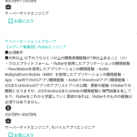
400
万円〜
700
万円
サーバーサイドエンジニア
お気に入り
サイバーエージェントグループ
【メディア事業部】Flutterエンジニア
■必須条件
■大卒以上 以下のうちひとつ以上の開発実務経験が7年以上あること（※）
・クロスプラットフォーム ・Flutterを使用したアプリケーションの開発経験
・ReactNativeを使用したアプリケーションの開発経験 ・Kotlin
Multiplatform Mobile（KMM）を使用したアプリケーションの開発経験 ・
App ・SwiftでのiOSアプリ開発経験 ・KotlinでのAndroidアプリ開発経験 ・
iOSまたはAndroidアプリのアプリストアへの公開、更新の経験 ※Flutterでの
開発となりますが、iOSやAndroidまたはWebの開発経験と専門知識を有して
おり、Flutterをこれから学習していく意欲があれば、Flutterそのものの経験は
必須ではありません。
350
万円〜
800
万円
サーバーサイドエンジニア, モバイルアプリエンジニア
お気に入り