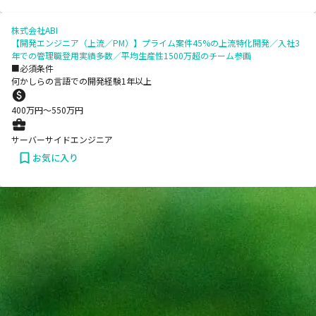
株式会社ABI
【開発エンジニア（上流／PM）】プライム案件45%の上流特化開発／入社3
年での管理職登用実績多数／平均生産性1500万超のチーム参画
■必須条件
何かしらの言語での開発経験1年以上
400
万円〜
550
万円
サーバーサイドエンジニア
お気に入り