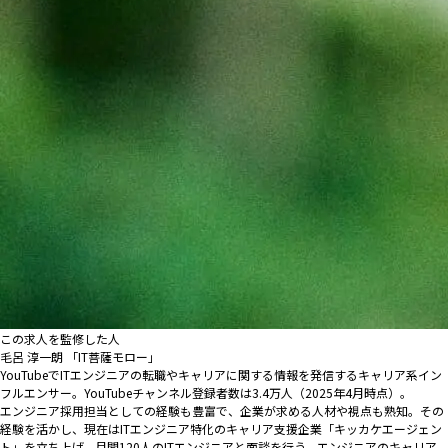
この求人を監修した人
毛呂 淳一朗 「IT菩薩モロー」
YouTubeでITエンジニアの転職やキャリアに関する情報を発信するキャリア系イン
フルエンサー。YouTubeチャンネル登録者数は3.4万人（2025年4月時点）。
エンジニア採用担当としての経験も豊富で、企業が求める人材や視点も熟知。その
経験を活かし、現在はITエンジニア特化のキャリア支援企業「キッカケエージェン
ト」を立ち上げ、月間120人のITエンジニアと面談を行う。エンジニアのキャリア