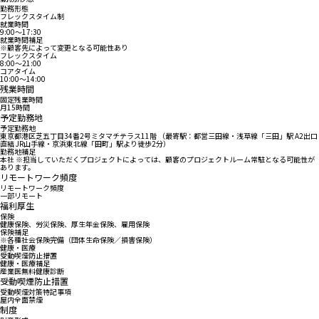
勤務形態
フレックスタイム制
就業時間
9:00〜17:30
就業時間補足
※顧客先によって変更となる可能性あり
フレックスタイム
8:00〜21:00
コアタイム
10:00〜14:00
残業時間
固定残業時間
月15時間
予定勤務地
予定勤務地
東京都港区芝五丁目34番2号ミタマチテラス11階 （最寄駅：都営三田線・浅草線「三田」駅 A2出口
直結 JR山手線・京浜東北線「田町」駅より徒歩2分）
勤務地補足
本社 ※担当していただくプロジェクトによっては、顧客のプロジェクトルーム常駐となる可能性が
あります。
リモートワーク頻度
リモートワーク頻度
一部リモート
福利厚生
保険
健康保険、労災保険、厚生年金保険、雇用保険
保険補足
※各種社会保険完備（団体生命保険／損害保険）
健康・医療
受動喫煙防止措置
健康・医療補足
産業医無料健康診断
受動喫煙防止措置
受動喫煙対策特記事項
屋内全面禁煙
制度