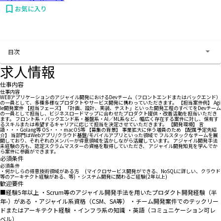
お気に入り
お問い合わせする
目次
求人情報
仕事内容
仕事内容
WEBアプリケーションのアジャイル開発におけるDevチーム（フロントエンドまたはバックエンド）
の一員として、多種多様なプロダクトやサービス開発に携わっていただきます。 【担当案件例】 Agi
le開発案件 【担当フェーズ】 「計画、設計、実装、テスト」といった開発工程のすべてをDevチーム
の一員として担当し、ビジネスロードマップに合わせたプロダクト提供・改善活動を担当いただき
ます。 フロント系・バックエンド系・基盤系・AI／ML系など、幅広く存在する案件に対し、保有す
るスキルまたは希望するキャリアに応じて担当を決定させていただきます。 【開発環境】 言
語・・・Golang等 OS・・・macOS等 【募集の背景】 事業拡大に伴う増員のため 【配属予定先紹
介】 当部門はWebアプリ/クラウド基盤/モバイルアプリといった領域で フルスタックなチームを展
開しており、それぞれのメンバーが得意領域を活かしながら活躍しています。 アジャイル開発手法
未経験の方も、認定スクラムマスターの資格を取得していただき、 アジャイル開発知見を学んでか
ら案件に参画ができます。
必須条件
必須条件
・何かしらの得意技術領域がある方 (マイクロサービス開発ができる、NoSQLに詳しい、クラウド
等のアーキテクト経験がある、等) ・システム開発に関わるご経験(2年以上)
歓迎要件
■経験5年以上 ・Scrum等のアジャイル開発手法を用いたプロダクト開発経験（半
年-）がある ・アジャイル系資格（CSM、SA等） ・チーム開発案件でのテックリー
ドまたはアーキテクト経験 ・インフラ系の知識 ・英語（コミュニケーション可レ
ベル）