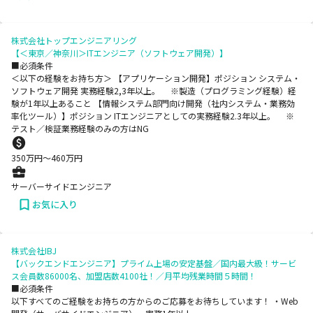
株式会社トップエンジニアリング
【＜東京／神奈川＞ITエンジニア（ソフトウェア開発）】
■必須条件
＜以下の経験をお持ち方＞ 【アプリケーション開発】ポジション システム・
ソフトウェア開発 実務経験2,3年以上。 ※製造（プログラミング経験）経
験が1年以上あること 【情報システム部門向け開発（社内システム・業務効
率化ツール）】ポジション ITエンジニアとしての実務経験2.3年以上。 ※
テスト／検証業務経験のみの方はNG
350
万円〜
460
万円
サーバーサイドエンジニア
お気に入り
株式会社IBJ
【バックエンドエンジニア】プライム上場の安定基盤／国内最大級！サービ
ス会員数86000名、加盟店数4100社！／月平均残業時間５時間！
■必須条件
以下すべてのご経験をお持ちの方からのご応募をお待ちしています！ ・Web