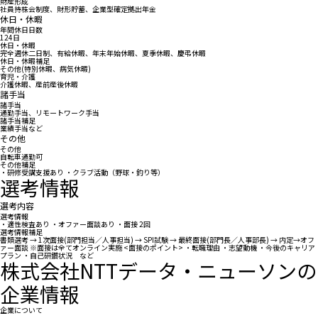
財産形成
社員持株会制度、財形貯蓄、企業型確定拠出年金
休日・休暇
年間休日日数
124日
休日・休暇
完全週休二日制、有給休暇、年末年始休暇、夏季休暇、慶弔休暇
休日・休暇補足
その他(特別休暇、病気休暇)
育児・介護
介護休暇、産前産後休暇
諸手当
諸手当
通勤手当、リモートワーク手当
諸手当補足
業績手当など
その他
その他
自転車通勤可
その他補足
・研修受講支援あり ・クラブ活動（野球・釣り等）
選考情報
選考内容
選考情報
・適性検査あり ・オファー面談あり ・面接 2回
選考情報補足
書類選考 → 1次面接(部門担当／人事担当) → SPI試験 → 最終面接(部門長／人事部長) → 内定→オフ
ァー面談 ※面接は全てオンライン実施 <面接のポイント> ・転職理由 ・志望動機 ・今後のキャリア
プラン ・自己研鑽状況 など
株式会社NTTデータ・ニューソンの
企業情報
企業について