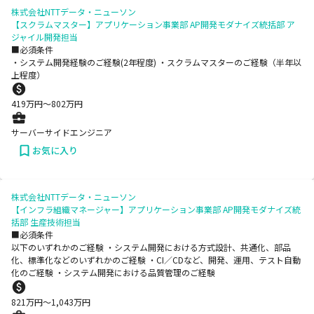
株式会社NTTデータ・ニューソン
【スクラムマスター】アプリケーション事業部 AP開発モダナイズ統括部 ア
ジャイル開発担当
■必須条件
・システム開発経験のご経験(2年程度) ・スクラムマスターのご経験（半年以
上程度）
419
万円〜
802
万円
サーバーサイドエンジニア
お気に入り
株式会社NTTデータ・ニューソン
【インフラ組織マネージャー】アプリケーション事業部 AP開発モダナイズ統
括部 生産技術担当
■必須条件
以下のいずれかのご経験 ・システム開発における方式設計、共通化、部品
化、標準化などのいずれかのご経験 ・CI／CDなど、開発、運用、テスト自動
化のご経験 ・システム開発における品質管理のご経験
821
万円〜
1,043
万円