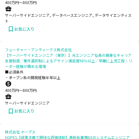
400
万円〜
800
万円
サーバーサイドエンジニア, データベースエンジニア, データサイエンティス
ト
お気に入り
フューチャー・アンティークス株式会社
【サーバーサイドエンジニア（東京）】元エンジニア社長の親身なキャリア
支援制度／案件選択制によるアサイン満足度98％以上／早期に上流工程・リ
ーダー経験が積める環境
■必須条件
・オープン系の開発経験半年以上
400
万円〜
800
万円
サーバーサイドエンジニア
お気に入り
株式会社 ホープス
HOPES【成果主義で明快な評価体制】基幹系業務DXのシステムエンジニア