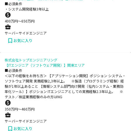
■必須条件
・システム開発経験3年以上
400
万円〜
650
万円
サーバーサイドエンジニア
お気に入り
株式会社トップエンジニアリング
【ITエンジニア（ソフトウェア開発）】関東エリア
■必須条件
＜以下の経験をお持ち方＞ 【アプリケーション開発】ポジション システム・
ソフトウェア開発 実務経験2,3年以上。 ※製造（プログラミング経験）経
験が1年以上あること 【情報システム部門向け開発（社内システム・業務効
率化ツール）】ポジション ITエンジニアとしての実務経験2.3年以上。 ※
テスト／検証業務経験のみの方はNG
350
万円〜
460
万円
サーバーサイドエンジニア
お気に入り