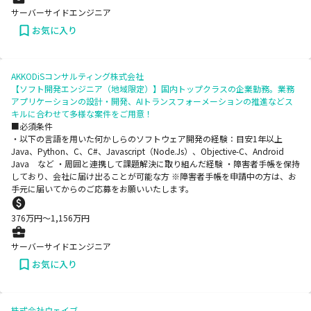
サーバーサイドエンジニア
お気に入り
AKKODiSコンサルティング株式会社
【ソフト開発エンジニア（地域限定）】国内トップクラスの企業勤務。業務
アプリケーションの設計・開発、AIトランスフォーメーションの推進などス
キルに合わせて多様な案件をご用意！
■必須条件
・以下の言語を用いた何かしらのソフトウェア開発の経験：目安1年以上
Java、Python、C、C#、Javascript（Node.Js）、Objective-C、Android
Java など ・周囲と連携して課題解決に取り組んだ経験 ・障害者手帳を保持
しており、会社に届け出ることが可能な方 ※障害者手帳を申請中の方は、お
手元に届いてからのご応募をお願いいたします。
376
万円〜
1,156
万円
サーバーサイドエンジニア
お気に入り
株式会社ウェイブ