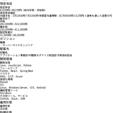
想定年収
想定年収
419万円〜802万円（給与形態：月給制）
想定年収補足
内諸手当：3万1000円-7万1000円 年間賞与基準額：81万4000円-152万円 ※選考を通じた変更の可
能性あり
月給
282,000円〜542,000円
基本給
220,000円〜411,000円
固定残業代
31,000円〜60,000円
ポジション
職種
・サーバーサイドエンジニア
配属先
部署名
アプリケーション事業部 AP開発モダナイズ統括部 生産技術担当
開発環境
開発言語
Java、JavaScript、Python
フレームワーク
Flutter、React、Spring Boot
クラウド
AWS、GCP、Azure
仮想化環境
Docker
OS
Linux、Windows Server、iOS、Android
構成管理ツール
Terraform
その他ツール、サービス
GitHub、Slack、JIRA
雇用形態
雇用形態
正社員
勤務形態