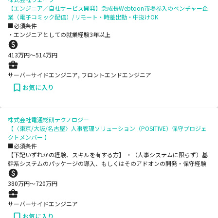
【エンジニア／自社サービス開発】急成長Webtoon市場参入のベンチャー企
業（電子コミック配信）/リモート・時差出勤・中抜けOK
■必須条件
・エンジニアとしての就業経験3年以上
413
万円〜
514
万円
サーバーサイドエンジニア, フロントエンドエンジニア
お気に入り
株式会社電通総研テクノロジー
【〈東京/大阪/名古屋〉人事管理ソリューション（POSITIVE）保守プロジェ
クトメンバー 】
■必須条件
【下記いずれかの経験、スキルを有する方】 ・（人事システムに限らず）基
幹系システムのパッケージの導入、もしくはそのアドオンの開発・保守経験
380
万円〜
720
万円
サーバーサイドエンジニア
お気に入り