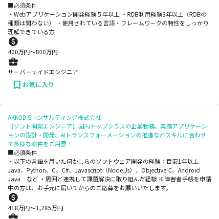
■必須条件
・Webアプリケーション開発経験５年以上 ・RDB利用経験3年以上（RDBの
種類は問わない） ・使用されている言語・フレームワークの特性をしっかり
理解できている方
400
万円〜
800
万円
サーバーサイドエンジニア
お気に入り
AKKODiSコンサルティング株式会社
【ソフト開発エンジニア】国内トップクラスの企業勤務。業務アプリケーシ
ョンの設計・開発、AIトランスフォーメーションの推進などスキルに合わせ
て多様な案件をご用意！
■必須条件
・以下の言語を用いた何かしらのソフトウェア開発の経験：目安1年以上
Java、Python、C、C#、Javascript（Node.Js）、Objective-C、Android
Java など ・周囲と連携して課題解決に取り組んだ経験 ※障害者手帳を申請
中の方は、お手元に届いてからのご応募をお願いいたします。
418
万円〜
1,285
万円