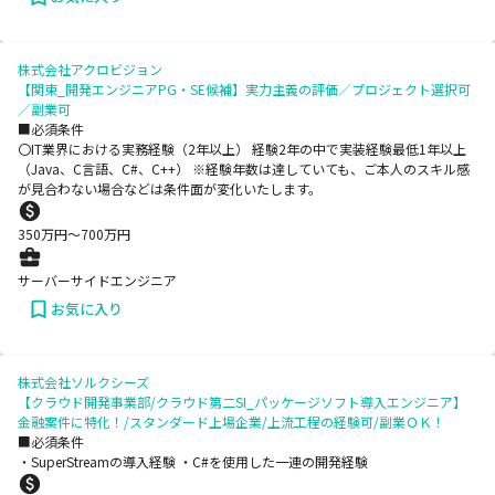
株式会社アクロビジョン
【関東_開発エンジニアPG・SE候補】実力主義の評価／プロジェクト選択可
／副業可
■必須条件
〇IT業界における実務経験（2年以上） 経験2年の中で実装経験最低1年以上
（Java、C言語、C#、C++） ※経験年数は達していても、ご本人のスキル感
が見合わない場合などは条件面が変化いたします。
350
万円〜
700
万円
サーバーサイドエンジニア
お気に入り
株式会社ソルクシーズ
【クラウド開発事業部/クラウド第二SI_パッケージソフト導入エンジニア】
金融案件に特化！/スタンダード上場企業/上流工程の経験可/副業ＯＫ！
■必須条件
・SuperStreamの導入経験 ・C#を使用した一連の開発経験