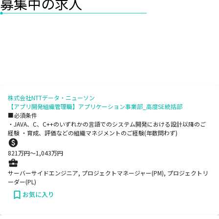
募集中の求人
株式会社NTTデータ・ニューソン
【アプリ開発組織管理職】アプリケーション事業部_高度SE統括部
■必須条件
・JAVA、C、C++のいずれかの言語でのシステム開発における設計以降のご
経験 ・育成、評価などの組織マネジメントのご経験(年数問わず)
821
万円〜
1,043
万円
サーバーサイドエンジニア, プロジェクトマネージャー(PM), プロジェクトリ
ーダー(PL)
お気に入り