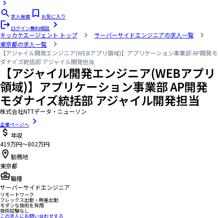
求人検索
お気に入り
ログイン
無料相談
キッカケエージェント
トップ
サーバーサイドエンジニアの求人一覧
東京都の求人一覧
【アジャイル開発エンジニア(WEBアプリ領域)】アプリケーション事業部 AP開発モ
ダナイズ統括部 アジャイル開発担当
【アジャイル開発エンジニア(WEBアプリ
領域)】アプリケーション事業部 AP開発
モダナイズ統括部 アジャイル開発担当
株式会社NTTデータ・ニューソン
企業ページへ
年収
419万円〜802万円
勤務地
東京都
職種
サーバーサイドエンジニア
リモートワーク
フレックス出勤・時差出勤
モダンな技術を採用
技術試験なし
この求人にお問い合わせする