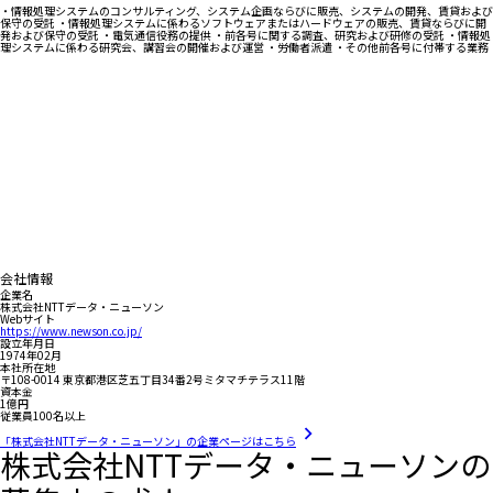
・情報処理システムのコンサルティング、システム企画ならびに販売、システムの開発、賃貸および
保守の受託 ・情報処理システムに係わるソフトウェアまたはハードウェアの販売、賃貸ならびに開
発および保守の受託 ・電気通信役務の提供 ・前各号に関する調査、研究および研修の受託 ・情報処
理システムに係わる研究会、講習会の開催および運営 ・労働者派遣 ・その他前各号に付帯する業務
会社情報
企業名
株式会社NTTデータ・ニューソン
Webサイト
https://www.newson.co.jp/
設立年月日
1974年02月
本社所在地
〒108-0014 東京都港区芝五丁目34番2号ミタマチテラス11階
資本金
1億円
従業員100名以上
「株式会社NTTデータ・ニューソン」の企業ページはこちら
株式会社NTTデータ・ニューソンの