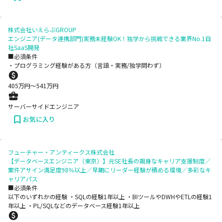
株式会社いえらぶGROUP
エンジニア(データ連携部門)実務未経験OK！独学から挑戦できる業界No.1自
社SaaS開発
■必須条件
・プログラミング経験がある方（言語・実務/独学問わず）
405
万円〜
541
万円
サーバーサイドエンジニア
お気に入り
フューチャー・アンティークス株式会社
【データベースエンジニア（東京）】元SE社長の親身なキャリア支援制度／
案件アサイン満足度98％以上／早期にリーダー経験が積める環境／多彩なキ
ャリアパス
■必須条件
以下のいずれかの経験 ・SQLの経験1年以上 ・BIツールやDWHやETLの経験1
年以上 ・PL/SQLなどのデータベース経験1年以上