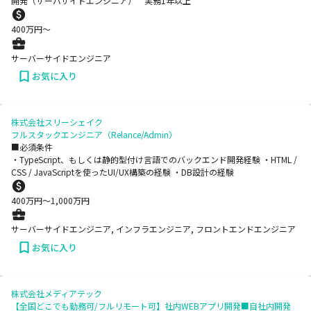
開発（サーバサイドエンジニア） 実務1年以上
400
万円〜
サーバーサイドエンジニア
お気に入り
株式会社スリーシェイク
フルスタックエンジニア（Relance/Admin）
■必須条件
・TypeScript、もしくは静的型付け言語でのバックエンド開発経験 ・HTML /
CSS / JavaScriptを使ったUI/UX構築の経験 ・DB設計の経験
400
万円〜
1,000
万円
サーバーサイドエンジニア, インフラエンジニア, フロントエンドエンジニア
お気に入り
株式会社メディアテック
【全国どこでも勤務可/フルリモート可】社内WEBアプリ開発■自社内開発