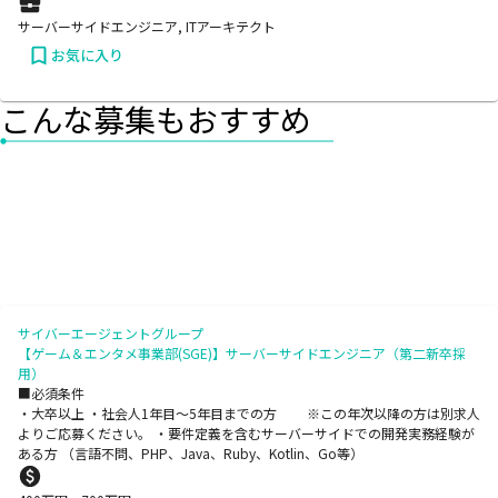
サーバーサイドエンジニア, ITアーキテクト
お気に入り
こんな募集もおすすめ
サイバーエージェントグループ
【ゲーム＆エンタメ事業部(SGE)】サーバーサイドエンジニア（第二新卒採
用）
■必須条件
・大卒以上 ・社会人1年目～5年目までの方 ※この年次以降の方は別求人
よりご応募ください。 ・要件定義を含むサーバーサイドでの開発実務経験が
ある方 （言語不問、PHP、Java、Ruby、Kotlin、Go等）