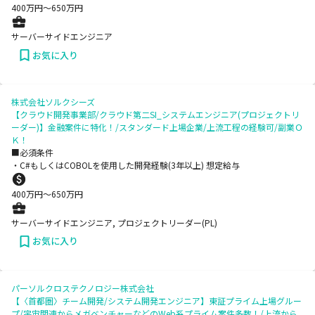
400
万円〜
650
万円
サーバーサイドエンジニア
お気に入り
株式会社ソルクシーズ
【クラウド開発事業部/クラウド第二SI_システムエンジニア(プロジェクトリ
ーダー)】金融案件に特化！/スタンダード上場企業/上流工程の経験可/副業Ｏ
Ｋ！
■必須条件
・C#もしくはCOBOLを使用した開発経験(3年以上) 想定給与
400
万円〜
650
万円
サーバーサイドエンジニア, プロジェクトリーダー(PL)
お気に入り
パーソルクロステクノロジー株式会社
【〈首都圏〉チーム開発/システム開発エンジニア】東証プライム上場グルー
プ/宇宙関連からメガベンチャーなどのWeb系プライム案件多数！/上流から