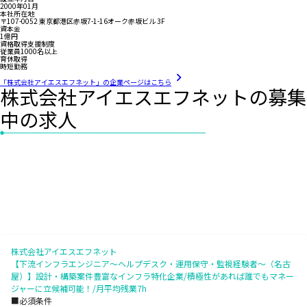
2000年01月
本社所在地
〒107-0052 東京都港区赤坂7-1-16オーク赤坂ビル 3F
資本金
1億円
資格取得支援制度
従業員1000名以上
育休取得
時短勤務
「株式会社アイエスエフネット」の企業ページはこちら
株式会社アイエスエフネットの募集
中の求人
株式会社アイエスエフネット
【下流インフラエンジニア～ヘルプデスク・運用保守・監視経験者～（名古
屋）】設計・構築案件豊富なインフラ特化企業/積極性があれば誰でもマネー
ジャーに立候補可能！/月平均残業7h
■必須条件