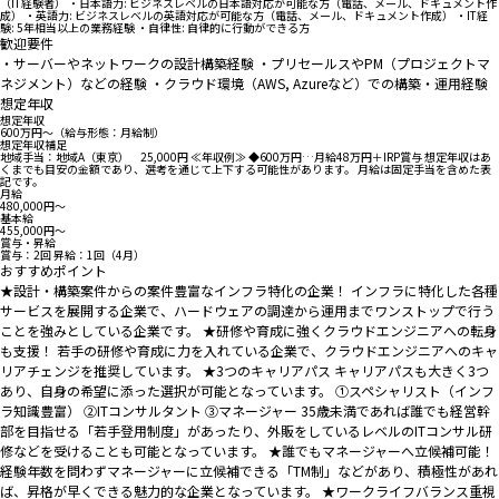
（IT経験者） ・日本語力: ビジネスレベルの日本語対応が可能な方（電話、メール、ドキュメント作
成） ・英語力: ビジネスレベルの英語対応が可能な方（電話、メール、ドキュメント作成） ・IT経
験: 5年相当以上の業務経験 ・自律性: 自律的に行動ができる方
歓迎要件
・サーバーやネットワークの設計構築経験 ・プリセールスやPM（プロジェクトマ
ネジメント）などの経験 ・クラウド環境（AWS, Azureなど）での構築・運用経験
想定年収
想定年収
600万円〜（給与形態：月給制）
想定年収補足
地域手当：地域A（東京） 25,000円 ≪年収例≫ ◆600万円…月給48万円＋IRP賞与 想定年収はあ
くまでも目安の金額であり、選考を通じて上下する可能性があります。 月給は固定手当を含めた表
記です。
月給
480,000円〜
基本給
455,000円〜
賞与・昇給
賞与：2回 昇給：1回（4月）
おすすめポイント
★設計・構築案件からの案件豊富なインフラ特化の企業！ インフラに特化した各種
サービスを展開する企業で、ハードウェアの調達から運用までワンストップで行う
ことを強みとしている企業です。 ★研修や育成に強くクラウドエンジニアへの転身
も支援！ 若手の研修や育成に力を入れている企業で、クラウドエンジニアへのキャ
リアチェンジを推奨しています。 ★3つのキャリアパス キャリアパスも大きく3つ
あり、自身の希望に添った選択が可能となっています。 ①スペシャリスト（インフ
ラ知識豊富） ②ITコンサルタント ③マネージャー 35歳未満であれば誰でも経営幹
部を目指せる「若手登用制度」があったり、外販をしているレベルのITコンサル研
修などを受けることも可能となっています。 ★誰でもマネージャーへ立候補可能！
経験年数を問わずマネージャーに立候補できる「TM制」などがあり、積極性があれ
ば、昇格が早くできる魅力的な企業となっています。 ★ワークライフバランス重視