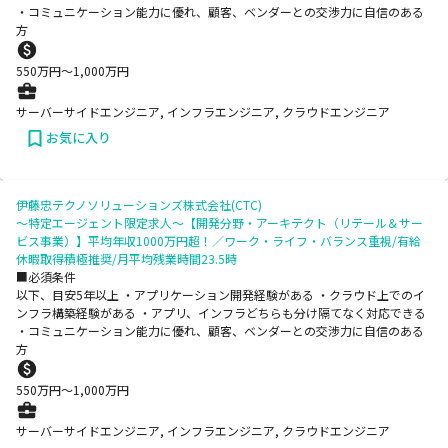
・コミュニケーション能力に優れ、顧客、ベンダーとの交渉力に自信のある
方
550
万円〜
1,000
万円
サーバーサイドエンジニア, インフラエンジニア, クラウドエンジニア
お気に入り
伊藤忠テクノソリューションズ株式会社(CTC)
～特定エージェント限定求人～【開発分野・アーキテクト（リテール＆サー
ビス事業）】平均年収1000万円超！／ワーク・ライフ・バランス重視/有給
休暇取得積極推奨/月平均残業時間23.5時
■必須条件
以下、目安5年以上 ・アプリケーション開発経験がある ・クラウド上でのイ
ンフラ構築経験がある ・アプリ、インフラどちらも分け隔てなく対応できる
・コミュニケーション能力に優れ、顧客、ベンダーとの交渉力に自信のある
方
550
万円〜
1,000
万円
サーバーサイドエンジニア, インフラエンジニア, クラウドエンジニア