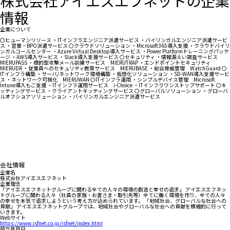
株式会社アイエスエフネットの企業
情報
企業について
〇ヒューマンリソース ・ITインフラエンジニア派遣サービス ・バイリンガルエンジニア派遣サービ
ス ・営業・BPO派遣サービス 〇クラウドソリューション ・Microsoft365導入支援 ・クラウドバイリ
ンガルコールセンター ・Azure Virtual Desktop導入サービス ・Power Platformトレーニングパッケ
ージ ・AWS導入サービス ・Slack導入支援サービス 〇セキュリティ ・情報漏えい調査サービス
MIERUPASS ・標的型攻撃メール訓練サービス MIERUTRAP ・エンドポイントセキュリティ
MIERUDR ・従業員へのセキュリティ教育サービス MIERUBASE ・総合脅威管理 WatchGuard 〇
ITインフラ構築 ・サーバ/ネットワーク環境構築 ・仮想化ソリューション ・SD-WAN導入支援サービ
ス ・ネットワーク可視化 MIERUWAN 〇ITインフラ運用 ・シンプルデバイス管理 Microsoft
Intune導入もご支援 ・ITインフラ運用サービス i-Choice ・ITインフラワンストップサポート 〇キ
ッティングサービス ・クライアントキッティングサービス 〇グローバルソリューション ・グローバ
ルオフショアソリューション ・バイリンガルエンジニア派遣サービス
会社情報
企業名
株式会社アイエスエフネット
企業理念
「アイエスエフネットグループに関わる全ての人々の環境の創造と幸せの追求」 アイエスエフネッ
トグループに関わる人々（社員の家族・お客さま・取引先等）全てに働く環境を作り、全ての人々
の幸せを本気で追求しようという考え方が込められています。 「地域社会、グローバルな社会への
貢献」 アイエスエフネットグループでは、地域社会やグローバルな社会への貢献を積極的に行って
いきます。
Webサイト
https://www.isfnet.co.jp/isfnet/index.html
設立年月日