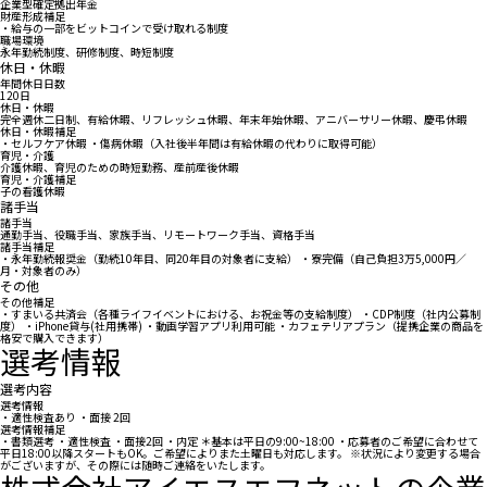
企業型確定拠出年金
財産形成補足
・給与の一部をビットコインで受け取れる制度
職場環境
永年勤続制度、研修制度、時短制度
休日・休暇
年間休日日数
120日
休日・休暇
完全週休二日制、有給休暇、リフレッシュ休暇、年末年始休暇、アニバーサリー休暇、慶弔休暇
休日・休暇補足
・セルフケア休暇 ・傷病休暇（入社後半年間は有給休暇の代わりに取得可能）
育児・介護
介護休暇、育児のための時短勤務、産前産後休暇
育児・介護補足
子の看護休暇
諸手当
諸手当
通勤手当、役職手当、家族手当、リモートワーク手当、資格手当
諸手当補足
・永年勤続報奨金（勤続10年目、同20年目の対象者に支給） ・寮完備（自己負担3万5,000円／
月・対象者のみ）
その他
その他補足
・すまいる共済会（各種ライフイベントにおける、お祝金等の支給制度） ・CDP制度（社内公募制
度） ・iPhone貸与(社用携帯) ・動画学習アプリ利用可能 ・カフェテリアプラン（提携企業の商品を
格安で購入できます）
選考情報
選考内容
選考情報
・適性検査あり ・面接 2回
選考情報補足
・書類選考 ・適性検査 ・面接2回 ・内定 ＊基本は平日の9:00~18:00 ・応募者のご希望に合わせて
平日18:00以降スタートもOK。ご希望によりまた土曜日も対応します。 ※状況により変更する場合
がございますが、その際には随時ご連絡をいたします。