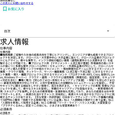
技術試験なし
この求人にお問い合わせする
お気に入り
お問い合わせする
目次
求人情報
仕事内容
仕事内容
■職務概要 ご経験や入社後の成長志向を丁寧にヒアリングし、エンジニアが最も成長できるプロジ
ェクトを決定します。 グローバル・大手案件中心: 大手企業に加えて、グローバル企業のプロジェク
トにもアサイン。様々な業界で、インフラ領域の幅広い業務（運用系案件から上流案件まで）を経
験することが可能です。 ■プロジェクト例 【マネジメント・上流工程が豊富】市場価値の高いスキ
ルが身につく多様な案件 グローバルPMO・セキュリティ: ・外資系企業のPMとして、グローバルセ
キュリティ導入の管理 インフラ全域のマネジメント: ・現地障害対応チームに対するマネージメント
業務 ・クラウド環境、ネットワーク、サーバー構築業務（上流工程〜下流工程）に対するマネジメ
ント業務 ・導入・構築プロジェクトに対するマネジメント（プロダクト例: AWS, Cisco, 仮想OS, Lin
ux, Windows サーバー） クラウド・運用: ・クラウドL2運用業務（障害対応、設定変更、セキュリテ
ィ対応を含む） ■働く魅力 【安心のフォロー体制とキャリアアップ支援】 ・常駐でも安心のフォロ
ー: 顧客先常駐案件が中心ですが、上司や営業担当との定期的なコミュニケーションを設定し、不安
やキャリアに関する相談をしやすい環境で、孤立を防ぎます。 ・キャリアアップの実現: 多様なプロ
ジェクトを通して、様々なスキルを習得し、早期のキャリアアップを目指せます。 ・教育環境の充
実: スキルアップを後押しするための教育環境・支援体制も充実しており、あなたの成長を会社全体
でサポートします。 ・英語力を活かすチャンス: 将来的に、英語スキルを活かせるプロジェクトに挑
戦するチャンスがあります。 【主な受賞・外部評価】 ◎日本マーケティング・リサーチ機構の調査
で3部門No.1獲得 「挑戦できる環境が整っている企業」No.1 「人間関係が良好だと思う企業」No.1
「人間性を重視して採用する企業」No.1 ◎第6回「ワーク・ライフ・バランス大賞」大賞受賞 ◎
「プラチナくるみん」認定 ※この他にも、さまざまな受賞実績あり！
必須条件
必須条件