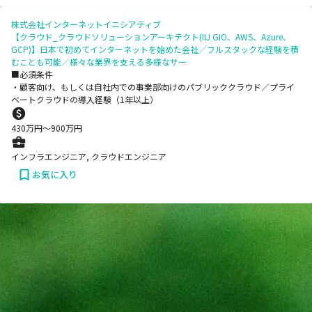
株式会社インターネットイニシアティブ
【クラウド_クラウドソリューションアーキテクト(IIJ GIO、AWS、Azure、
GCP)】日本で初めてインターネットを始めた会社／フルスタックな経験を積
むことも可能／様々な業界を支える多様なサー
■必須条件
・顧客向け、もしくは自社内での事業部向けのパブリッククラウド／プライ
ベートクラウドの導入経験（1年以上）
430
万円〜
900
万円
インフラエンジニア, クラウドエンジニア
お気に入り