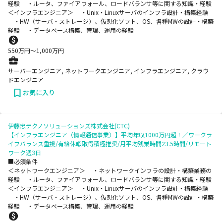
経験 ・ルータ、ファイアウォール、ロードバランサ等に関する知識・経験
＜インフラエンジニア＞ ・Unix・Linuxサーバのインフラ設計・構築経験
・HW（サーバ・ストレージ）、仮想化ソフト、OS、各種MWの設計・構築
経験 ・データベース構築、管理、運用の経験
550
万円〜
1,000
万円
サーバーエンジニア, ネットワークエンジニア, インフラエンジニア, クラウ
ドエンジニア
お気に入り
伊藤忠テクノソリューションズ株式会社(CTC)
【インフラエンジニア（情報通信事業）】平均年収1000万円超！／ワークラ
イフバランス重視/有給休暇取得積極推奨/月平均残業時間23.5時間/リモート
ワーク週3日
■必須条件
＜ネットワークエンジニア＞ ・ネットワークインフラの設計・構築業務の
経験 ・ルータ、ファイアウォール、ロードバランサ等に関する知識・経験
＜インフラエンジニア＞ ・Unix・Linuxサーバのインフラ設計・構築経験
・HW（サーバ・ストレージ）、仮想化ソフト、OS、各種MWの設計・構築
経験 ・データベース構築、管理、運用の経験