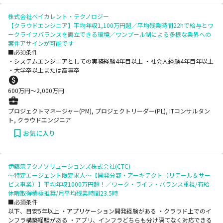
株式会社ベイカレント・テクノロジー
【クラウドエンジニア】平均年収1,100万円超／平均残業時間22hで給与とワ
ークライフバランスを両立できる環境／ワンプール制による多様な業界への
案件アサインが可能です
■必須条件
・システムエンジニアとしての実務経験4年目以上 ・社会人経験4年目年以上
・大学卒以上または高専卒
600
万円〜
2,000
万円
プロジェクトマネージャー(PM), プロジェクトリーダー(PL), ITコンサルタン
ト, クラウドエンジニア
お気に入り
伊藤忠テクノソリューションズ株式会社(CTC)
～特定エージェント限定求人～【開発分野・アーキテクト（リテール＆サー
ビス事業）】平均年収1000万円超！／ワーク・ライフ・バランス重視/有給
休暇取得積極推奨/月平均残業時間23.5時
■必須条件
以下、目安5年以上 ・アプリケーション開発経験がある ・クラウド上でのイ
ンフラ構築経験がある ・アプリ、インフラどちらも分け隔てなく対応できる