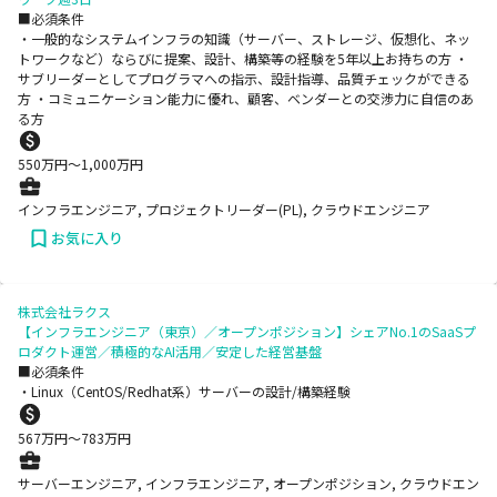
■必須条件
・一般的なシステムインフラの知識（サーバー、ストレージ、仮想化、ネッ
トワークなど）ならびに提案、設計、構築等の経験を5年以上お持ちの方 ・
サブリーダーとしてプログラマへの指示、設計指導、品質チェックができる
方 ・コミュニケーション能力に優れ、顧客、ベンダーとの交渉力に自信のあ
る方
550
万円〜
1,000
万円
インフラエンジニア, プロジェクトリーダー(PL), クラウドエンジニア
お気に入り
株式会社ラクス
【インフラエンジニア（東京）／オープンポジション】シェアNo.1のSaaSプ
ロダクト運営／積極的なAI活用／安定した経営基盤
■必須条件
・Linux（CentOS/Redhat系）サーバーの設計/構築経験
567
万円〜
783
万円
サーバーエンジニア, インフラエンジニア, オープンポジション, クラウドエン