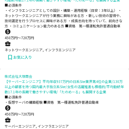
■必須条件
・インフラエンジニアとしての設計・構築・運用経験（目安：3年以上） ・
ネットワークエンジニアが行う業務に興味がある方 ・新しい技術の習得や、
技術選定を行うプロセスに興味がある方 ・成長志向を持っていて、前向きな
方 ・コミュニケーション能力のある方 ■資格 第一種運転免許普通自動車
450
万円〜
720
万円
ネットワークエンジニア, インフラエンジニア
お気に入り
株式会社大塚商会
【サーバーエンジニア】平均年収937万円の日系SIer業界第4位の企業/130万
以上の顧客を持つ国内最大手独立系SIer/女性の活躍推進も積極的/平均勤続年
数17.1年の長期で働きやすい環境/「たのめーる」も展開する企業
■必須条件
・仮想サーバの構築経験 ■資格 第一種運転免許普通自動車
450
万円〜
720
万円
サーバーエンジニア, インフラエンジニア