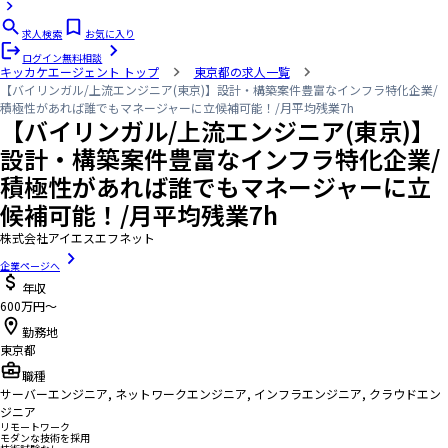
求人検索
お気に入り
ログイン
無料相談
キッカケエージェント
トップ
東京都の求人一覧
【バイリンガル/上流エンジニア(東京)】設計・構築案件豊富なインフラ特化企業/
積極性があれば誰でもマネージャーに立候補可能！/月平均残業7h
【バイリンガル/上流エンジニア(東京)】
設計・構築案件豊富なインフラ特化企業/
積極性があれば誰でもマネージャーに立
候補可能！/月平均残業7h
株式会社アイエスエフネット
企業ページへ
年収
600万円〜
勤務地
東京都
職種
サーバーエンジニア, ネットワークエンジニア, インフラエンジニア, クラウドエン
ジニア
リモートワーク
モダンな技術を採用