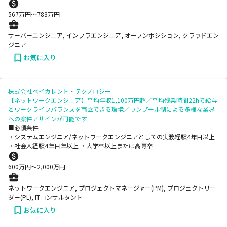
567
万円〜
783
万円
サーバーエンジニア, インフラエンジニア, オープンポジション, クラウドエン
ジニア
お気に入り
株式会社ベイカレント・テクノロジー
【ネットワークエンジニア】平均年収1,100万円超／平均残業時間22hで給与
とワークライフバランスを両立できる環境／ワンプール制による多様な業界
への案件アサインが可能です
■必須条件
・システムエンジニア/ネットワークエンジニアとしての実務経験4年目以上
・社会人経験4年目年以上 ・大学卒以上または高専卒
600
万円〜
2,000
万円
ネットワークエンジニア, プロジェクトマネージャー(PM), プロジェクトリー
ダー(PL), ITコンサルタント
お気に入り