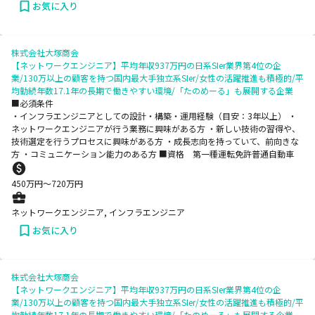
お気に入り
株式会社大塚商会
【ネットワークエンジニア】平均年収937万円の日系SIer業界第4位の企
業/130万以上の顧客を持つ国内最大手独立系SIer/女性の活躍推進も積極的/平
均勤続年数17.1年の長期で働きやすい環境/「たのめーる」も展開する企業
■必須条件
・インフラエンジニアとしての設計・構築・運用経験（目安：3年以上） ・
ネットワークエンジニアが行う業務に興味がある方 ・新しい技術の習得や、
技術選定を行うプロセスに興味がある方 ・成長志向を持っていて、前向きな
方 ・コミュニケーション能力のある方 ■資格 第一種運転免許普通自動車
450
万円〜
720
万円
ネットワークエンジニア, インフラエンジニア
お気に入り
株式会社大塚商会
【ネットワークエンジニア】平均年収937万円の日系SIer業界第4位の企
業/130万以上の顧客を持つ国内最大手独立系SIer/女性の活躍推進も積極的/平
均勤続年数17.1年の長期で働きやすい環境/「たのめーる」も展開する企業