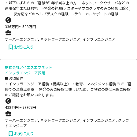
・以下いずれかのご経験が1年相当以上の方 ‐ネットワークやサーバなどの
運用保守または監視 -開発の経験(テスターやプログラマのみの経験は除く)
-一次対応などのヘルプデスクの経験 -テクニカルサポートの経験
336
万円〜
503
万円
サーバーエンジニア, ネットワークエンジニア, インフラエンジニア
お気に入り
株式会社アイエスエフネット
インフラエンジニア採用
■必須条件
・インフラエンジニア経験（構築以上） ・教育、マネジメント経験 ※※ご経
歴での注意点※※ 開発のみの経験は難しいため、ご登録の際は再度ご経験
のご確認をお願いいたします。
438
万円〜
799
万円
サーバーエンジニア, ネットワークエンジニア, インフラエンジニア, クラウ
ドエンジニア
お気に入り