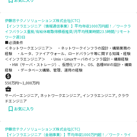
お気に入り
伊藤忠テクノソリューションズ株式会社(CTC)
【インフラエンジニア（情報通信事業）】平均年収1000万円超！／ワークラ
イフバランス重視/有給休暇取得積極推奨/月平均残業時間23.5時間/リモート
ワーク週3日
■必須条件
＜ネットワークエンジニア＞ ・ネットワークインフラの設計・構築業務の
経験 ・ルータ、ファイアウォール、ロードバランサ等に関する知識・経験
＜インフラエンジニア＞ ・Unix・Linuxサーバのインフラ設計・構築経験
・HW（サーバ・ストレージ）、仮想化ソフト、OS、各種MWの設計・構築
経験 ・データベース構築、管理、運用の経験
550
万円〜
1,000
万円
サーバーエンジニア, ネットワークエンジニア, インフラエンジニア, クラウ
ドエンジニア
お気に入り
伊藤忠テクノソリューションズ株式会社(CTC)
【インフラエンジニア（金融事業）】平均年収1000万円超！／ワーク・ライ