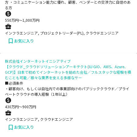
方 ・コミュニケーション能力に優れ、顧客、ベンダーとの交渉力に自信のあ
る方
550
万円〜
1,000
万円
インフラエンジニア, プロジェクトリーダー(PL), クラウドエンジニア
お気に入り
株式会社インターネットイニシアティブ
【クラウド_クラウドソリューションアーキテクト(IIJ GIO、AWS、Azure、
GCP)】日本で初めてインターネットを始めた会社／フルスタックな経験を積
むことも可能／様々な業界を支える多様なサー
■必須条件
・顧客向け、もしくは自社内での事業部向けのパブリッククラウド／プライ
ベートクラウドの導入経験（1年以上）
430
万円〜
900
万円
インフラエンジニア, クラウドエンジニア
お気に入り