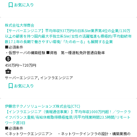
お気に入り
株式会社大塚商会
【サーバーエンジニア】平均年収937万円の日系SIer業界第4位の企業/130万
以上の顧客を持つ国内最大手独立系SIer/女性の活躍推進も積極的/平均勤続年
数17.1年の長期で働きやすい環境/「たのめーる」も展開する企業
■必須条件
・仮想サーバの構築経験 ■資格 第一種運転免許普通自動車
450
万円〜
720
万円
サーバーエンジニア, インフラエンジニア
お気に入り
伊藤忠テクノソリューションズ株式会社(CTC)
【インフラエンジニア（情報通信事業）】平均年収1000万円超！／ワークラ
イフバランス重視/有給休暇取得積極推奨/月平均残業時間23.5時間/リモート
ワーク週3日
■必須条件
＜ネットワークエンジニア＞ ・ネットワークインフラの設計・構築業務の