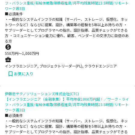
フ・バランス重視/有給休暇取得積極推奨/月平均残業時間23.5時間/リモート
ワーク週3日
■必須条件
・一般的なシステムインフラの知識（サーバー、ストレージ、仮想化、ネッ
トワークなど）ならびに提案、設計、構築等の経験を5年以上お持ちの方 ・
サブリーダーとしてプログラマへの指示、設計指導、品質チェックができる
方 ・コミュニケーション能力に優れ、顧客、ベンダーとの交渉力に自信のあ
る方
550
万円〜
1,000
万円
インフラエンジニア, プロジェクトリーダー(PL), クラウドエンジニア
お気に入り
伊藤忠テクノソリューションズ株式会社(CTC)
【インフラエンジニア（金融事業）】平均年収1000万円超！／ワーク・ライ
フ・バランス重視/有給休暇取得積極推奨/月平均残業時間23.5時間/リモート
ワーク週3日
■必須条件
・一般的なシステムインフラの知識（サーバー、ストレージ、仮想化、ネッ
トワークなど）ならびに提案、設計、構築等の経験を5年以上お持ちの方 ・
サブリーダーとしてプログラマへの指示、設計指導、品質チェックができる